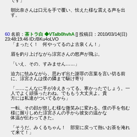
です」
朝比奈さんは口元を手で覆い、怯えた様な震える声を出
す。
60
名前：
茶トラ白 ◆VTaIb0hvhA
[] 投稿日：2010/03/14(日)
23:48:19.46 ID:/BKu4oLVO
「まったく！ 何やってるのよ古泉くん！」
眉を釣り上げながら涼宮さんの怒声が飛ぶ。
「いえ、その、すみません……」
迫力に怯みながら、思わず出た謝罪の言葉を言い切る前
に、涼宮さんは僕の隣まで駆け寄り
「……こんなに手が冷えきってる。寒かったでしょう。一
人でよく頑張ったわね。でももう大丈夫よ。貴
方には私達がついてるから」
一転、その顔が慈しむ様な微笑みに変わる。僕の手を包む
様に握りしめた涼宮さんの手から彼女の温かな
体温が伝わってきた。
「そうだ、みくるちゃん！ 部室に戻って熱いお茶を淹れ
て来て！」