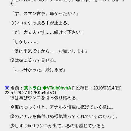
た。
「す、スマン古泉。痛かったか？」
ウンコを引っ張る手が止まる。
「だ、大丈夫です……続けて下さい」
「しかし……」
「僕は平気ですから……お願いします」
僕は彼に笑って見せる。
「……分かった。続けるぞ」
38
名前：
茶トラ白 ◆VTaIb0hvhA
[] 投稿日：2010/03/14(日)
22:57:29.27 ID:/BKu4oLVO
彼は再びウンコを引っ張り始める。
今度はゆっくりと。アナルを慎重に拡げていく様に。
僕のアナルを傷付けぬ様気遣ってくれているのだろう。
少しずつbrktウンコが出ているのを感じていると