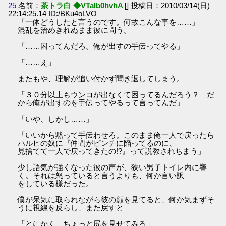
25
名前：
茶トラ白 ◆VTaIb0hvhA
[] 投稿日：2010/03/14(日)
22:14:25.14 ID:/BKu4oLVO
「一体どうしたと言うのです。何故こんな事を……」
混乱を治めきれぬまま彼に問う。
「……困ってんだろ。俺が出すの手伝ってやる」
「……え」
またもや、理解が追い付かず聞き返してしまう。
「３０分以上もウンコが出なくて困ってるんだろう？ だ
から俺が出すのを手伝ってやるって言ってんだ」
「いや、しかし……」
「いいから黙って手伝わせろ。このまま俺一人で戻ったら
ハルヒの奴に『仲間がピンチに陥ってるのに、
見捨てて一人で戻ってきたの!?』って説教されちまう」
少し語気が強くなった彼の声が、狭い男子トイレ内に響
く。それは怒っていると言うよりも、何か言い訳
をしている様だった。
僕が呆気に取られながら彼の顔を見てると、何か気まずそ
うに視線を反らし、また戻すと
「とにかく、ちょっと尻を見せてみろ」