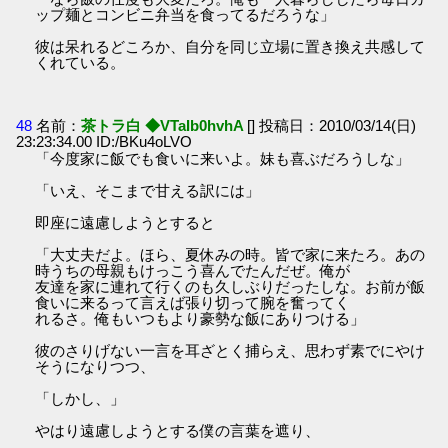
ップ麺とコンビニ弁当を食ってるだろうな」
彼は呆れるどころか、自分を同じ立場に置き換え共感して
くれている。
48
名前：
茶トラ白 ◆VTaIb0hvhA
[] 投稿日：2010/03/14(日)
23:23:34.00 ID:/BKu4oLVO
「今度家に飯でも食いに来いよ。妹も喜ぶだろうしな」
「いえ、そこまで甘える訳には」
即座に遠慮しようとすると
「大丈夫だよ。ほら、夏休みの時。皆で家に来たろ。あの
時うちの母親もけっこう喜んでたんだぜ。俺が
友達を家に連れて行くのも久しぶりだったしな。お前が飯
食いに来るって言えば張り切って腕を奮ってく
れるさ。俺もいつもより豪勢な飯にありつける」
彼のさりげない一言を耳ざとく捕らえ、思わず素でにやけ
そうになりつつ、
「しかし、」
やはり遠慮しようとする僕の言葉を遮り、