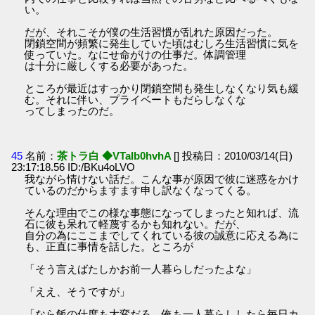
い。
だが、それこそが僕の生活習慣が乱れた原因だった。
閉鎖空間が頻繁に発生していた頃はむしろ生活習慣に気を
使っていた。なにせ命がけの仕事だ。体調管理
は十分に厳しくする必要があった。
ところが最近はすっかり閉鎖空間も発生しなくなり気も緩
む。それに伴い、プライベートもだらしなくな
ってしまったのだ。
45
名前：
茶トラ白 ◆VTaIb0hvhA
[] 投稿日：2010/03/14(日)
23:17:18.56 ID:/BKu4oLVO
我ながら情けない話だ。こんな事が原因で彼に迷惑をかけ
ているのだからますます申し訳なくなってくる。
そんな理由でこの様な事態になってしまったと知れば、流
石に彼も呆れて軽蔑するかも知れない。だが、
自分の為にここまでしてくれている彼の誠意に応える為に
も、正直に事情を話した。ところが
「そう言えばたしかお前一人暮らしだったよな」
「ええ、そうですが」
「なら飯の仕度も大変だろ。俺も一人暮らししたら毎日カ