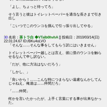
「よし、ちょっと待ってろ」
そう言うと彼はトイレットペーパーを適当な長さまで引き
出し
「こいつでこのウンコを掴んで引っ張り出してやる」
30
名前：
茶トラ白 ◆VTaIb0hvhA
[] 投稿日：2010/03/14(日)
22:31:24.67 ID:/BKu4oLVO
「そんな……そんな事をしてもらう訳にはいきません」
トイレットペーパー越しとは言え、彼に僕のウンコを触ら
せるなんて申し訳ない。
「だが、他に方法はないだろう」
「しかし、」
「良いから！……こんな時につまらない遠慮なんかしてん
じゃねえ。俺達は……仲間だろ」
「……仲間」
何かを言いたかったが、上手く言葉にする事が出来なかっ
た。