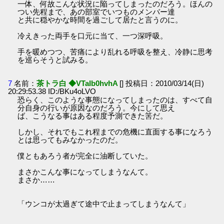
一体、何故こんな状況に陥ってしまったのだろう。ほんの
つい先程まで、あの部室でいつものメンバー達
と共に穏やかな時間を過ごして居たと言うのに。
冷えきった両手を口元に当て、一つ深呼吸。
手を暖めつつ、苦痛により乱れる呼吸を整え、冷静に思考
を巡らそうと試みる。
7
名前：
茶トラ白 ◆VTaIb0hvhA
[] 投稿日：2010/03/14(日)
20:29:53.38 ID:/BKu4oLVO
恐らく、このような事態になってしまったのは、すべて自
分自身の行いが原因なのだろう。今にして思え
ば、こうなる事はある程度予測できた筈だ。
しかし、それでもこれ程までの危機に直面する事になろう
とは思ってもみなかったのだ。
僕ともあろう者が完全に油断していた。
まさかこんな事になってしまうなんて。
まさか……
「ウンコが太過ぎて途中で止まってしまうなんて」