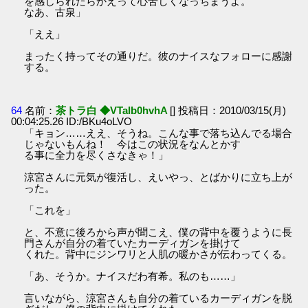
を感じられたらかえって心苦しくなっちまうよ。
なあ、古泉」
「ええ」
まったく持ってその通りだ。彼のナイスなフォローに感謝
する。
64
名前：
茶トラ白 ◆VTaIb0hvhA
[] 投稿日：2010/03/15(月)
00:04:25.26 ID:/BKu4oLVO
「キョン……ええ、そうね。こんな事で落ち込んでる場合
じゃないもんね！ 今はこの状況をなんとかす
る事に全力を尽くさなきゃ！」
涼宮さんに元気が復活し、えいやっ、とばかりに立ち上が
った。
「これを」
と、不意に後ろから声が聞こえ、僕の背中を覆うように長
門さんが自分の着ていたカーディガンを掛けて
くれた。背中にジンワリと人肌の暖かさが伝わってくる。
「あ、そうか。ナイスだわ有希。私のも……」
言いながら、涼宮さんも自分の着ているカーディガンを脱