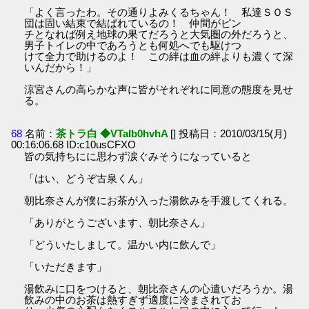
「よく言ったわ。その通りよみくるちゃん！ 私達ＳＯＳ
団は固い結束で結ばれているの！ 仲間がピン
チとなれば例え地球の果てだろうと大気圏の外だろうと、
男子トイレの中であろうとも何処へでも駆けつ
けて全力で助けるのよ！ この絆は血の絆よりも濃くて深
いんだから！」
涼宮さんの高らかな声に皆がそれぞれに同意の態度を見せ
る。
68
名前：
茶トラ白 ◆VTaIb0hvhA
[] 投稿日：2010/03/15(月)
00:16:06.68 ID:c10usCFXO
皆の気持ちにに思わず涙ぐみそうになっていると
「はい、どうぞ古泉くん」
朝比奈さんが僕にお茶が入った湯飲みを手渡してくれる。
「ありがとうございます、朝比奈さん」
「どういたしまして。温かい内に飲んで」
「いただきます」
湯飲みに口をつけると、朝比奈さんの心遣いだろうか。湯
飲みの中のお茶は熱すぎず適度に冷まされてお