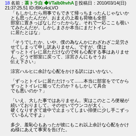
18
名前：
茶トラ白 ◆VTaIb0hvhA
[] 投稿日：2010/03/14(日)
21:37:25.51 ID:/BKu4oLVO
「もしかしたら用事でもできて帰っちまったんじゃないか
とも思ったんだが、おまえの上着も荷物も全部
部室に置きっぱなしだったからな。それで一応ここも覗い
てみたんだが。しかしまさか本当にまだトイレ
に居たとはな」
「そうでしたか。いや、僕の為なんかにわざわざご足労さ
せてしまって申し訳ありません。ですが、僕は
ずっとトイレに居ただけなので何も心配する事はありませ
ん。どうぞ部室に戻って、涼宮さんにもそうお
伝え下さい」
涼宮ハルヒに余計な心配をかける訳にはいかない。
「ずっとトイレに居ただけって……本当に部室をでてから
ずっとトイレに籠ってたのか？もしかして具合
でも悪いのか？」
「いえ、大した事ではありません。実はこのところ便秘が
続いておりまして。そのせいでウンコが太く、
硬くなりすぎて途中で止まってしまい排便に少し手こずっ
ているんですよ」
多少、羞恥心もあったが彼にもこれ以上余計な心配をかけ
ぬ様にあえて事実を告げた。