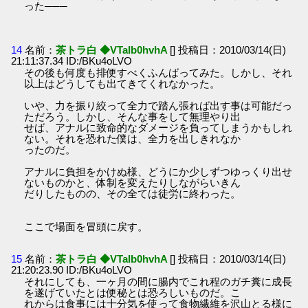
った───
14
名前：
茶トラ白 ◆VTaIb0hvhA
[] 投稿日：2010/03/14(日)
21:11:37.34 ID:/BKu4oLVO
その後も何度も排便すべくふんばってみた。しかし、それ
以上はどうしても出てきてくれなかった。
いや、力を振り絞って全力で踏ん張れば出す事は可能だっ
ただろう。しかし、そんな事をして無理やり出
せば、アナルに致命的なダメージを負ってしまうかもしれ
ない。それを恐れた僕は、全力を出しきれなか
ったのだ。
アナルに負担をかけぬ様、どうにか少しずつゆっくり出せ
ないものかと、体制を変えたりしながらいきん
だりしたものの、その全ては徒労に終わった。
ここで場面を冒頭に戻す。
15
名前：
茶トラ白 ◆VTaIb0hvhA
[] 投稿日：2010/03/14(日)
21:20:23.90 ID:/BKu4oLVO
それにしても、一ヶ月の間に腸内でこれ程のガチ糞に成長
を遂げていたとは便秘とは恐ろしいものだ。こ
れからは食事には十分気を使って食物繊維を沢山とる様に