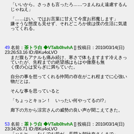
「いいから。さっきも言ったろ……つまんねえ遠慮するん
じゃねえ」
「……はい。ではお言葉に甘えて今度お邪魔します」
嫌そうな態度も見せず、それどころか彼は僕の生活に気遣
ってくれる。
49
名前：
茶トラ白 ◆VTaIb0hvhA
[] 投稿日：2010/03/14(日)
23:26:53.16 ID:/BKu4oLVO
まだ腹もアナルも痛み続け、寒さで体もますます冷えきっ
ていたが、先程までの絶望感はもはや微塵も無
く僕の心は安らぎに満ちていた。
自分の事を想ってくれる仲間の存在がこれ程までに心強い
物だとは。
そんな事を思っていると
「ちょっとキョン！ いったい何やってるの!?」
廊下の方から涼宮さんの威勢の良い声が聞こえてきた。
53
名前：
茶トラ白 ◆VTaIb0hvhA
[] 投稿日：2010/03/14(日)
23:34:26.71 ID:/BKu4oLVO
「ハルヒ……なんでお前が。長門と朝比奈さんまで」