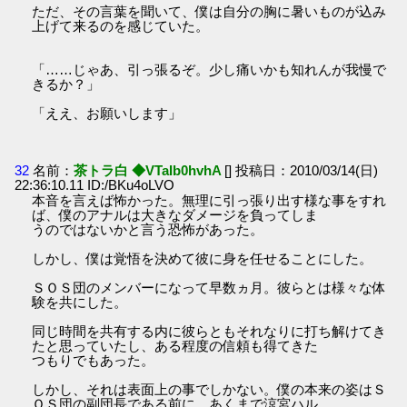
ただ、その言葉を聞いて、僕は自分の胸に暑いものが込み
上げて来るのを感じていた。
「……じゃあ、引っ張るぞ。少し痛いかも知れんが我慢で
きるか？」
「ええ、お願いします」
32
名前：
茶トラ白 ◆VTaIb0hvhA
[] 投稿日：2010/03/14(日)
22:36:10.11 ID:/BKu4oLVO
本音を言えば怖かった。無理に引っ張り出す様な事をすれ
ば、僕のアナルは大きなダメージを負ってしま
うのではないかと言う恐怖があった。
しかし、僕は覚悟を決めて彼に身を任せることにした。
ＳＯＳ団のメンバーになって早数ヵ月。彼らとは様々な体
験を共にした。
同じ時間を共有する内に彼らともそれなりに打ち解けてき
たと思っていたし、ある程度の信頼も得てきた
つもりでもあった。
しかし、それは表面上の事でしかない。僕の本来の姿はＳ
ＯＳ団の副団長である前に、あくまで涼宮ハル