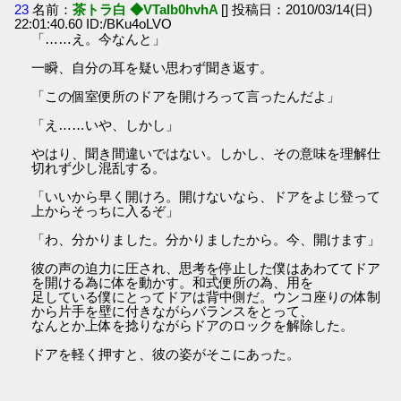
23
名前：
茶トラ白 ◆VTaIb0hvhA
[] 投稿日：2010/03/14(日)
22:01:40.60 ID:/BKu4oLVO
「……え。今なんと」
一瞬、自分の耳を疑い思わず聞き返す。
「この個室便所のドアを開けろって言ったんだよ」
「え……いや、しかし」
やはり、聞き間違いではない。しかし、その意味を理解仕
切れず少し混乱する。
「いいから早く開けろ。開けないなら、ドアをよじ登って
上からそっちに入るぞ」
「わ、分かりました。分かりましたから。今、開けます」
彼の声の迫力に圧され、思考を停止した僕はあわててドア
を開ける為に体を動かす。和式便所の為、用を
足している僕にとってドアは背中側だ。ウンコ座りの体制
から片手を壁に付きながらバランスをとって、
なんとか上体を捻りながらドアのロックを解除した。
ドアを軽く押すと、彼の姿がそこにあった。