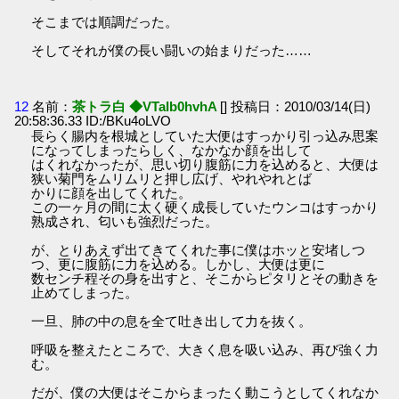
そこまでは順調だった。
そしてそれが僕の長い闘いの始まりだった……
12
名前：
茶トラ白 ◆VTaIb0hvhA
[] 投稿日：2010/03/14(日)
20:58:36.33 ID:/BKu4oLVO
長らく腸内を根城としていた大便はすっかり引っ込み思案
になってしまったらしく、なかなか顔を出して
はくれなかったが、思い切り腹筋に力を込めると、大便は
狭い菊門をムリムリと押し広げ、やれやれとば
かりに顔を出してくれた。
この一ヶ月の間に太く硬く成長していたウンコはすっかり
熟成され、匂いも強烈だった。
が、とりあえず出てきてくれた事に僕はホッと安堵しつ
つ、更に腹筋に力を込める。しかし、大便は更に
数センチ程その身を出すと、そこからピタリとその動きを
止めてしまった。
一旦、肺の中の息を全て吐き出して力を抜く。
呼吸を整えたところで、大きく息を吸い込み、再び強く力
む。
だが、僕の大便はそこからまったく動こうとしてくれなか