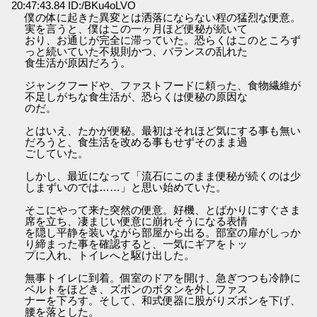
20:47:43.84 ID:/BKu4oLVO
僕の体に起きた異変とは洒落にならない程の猛烈な便意。
実を言うと、僕はこの一ヶ月ほど便秘が続いて
おり、お通じが完全に滞っていた。恐らくはこのところず
っと続いていた不規則かつ、バランスの乱れた
食生活が原因だろう。
ジャンクフードや、ファストフードに頼った、食物繊維が
不足しがちな食生活が、恐らくは便秘の原因な
のだ。
とはいえ、たかが便秘。最初はそれほど気にする事も無い
だろうと、食生活を改める事もせずそのまま過
ごしていた。
しかし、最近になって「流石にこのまま便秘が続くのは少
しまずいのでは……」と思い始めていた。
そこにやって来た突然の便意。好機、とばかりにすぐさま
席を立ち、凄まじい便意に崩れそうになる表情
を隠し平静を装いながら部屋から出る。部室の扉がしっか
り締まった事を確認すると、一気にギアをトッ
プに入れ、トイレへと駆け出した。
無事トイレに到着。個室のドアを開け、急ぎつつも冷静に
ベルトをほどき、ズボンのボタンを外しファス
ナーを下ろす。そして、和式便器に股がりズボンを下げ、
腰を落とした。