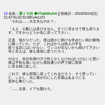
19
名前：
茶トラ白 ◆VTaIb0hvhA
[] 投稿日：2010/03/14(日)
21:47:41.02 ID:/BKu4oLVO
「それは……大丈夫なのか？」
「ええ、心配には及びません。すぐに済ませて僕も戻りま
す。ですからどうか先に戻って下さい」
正直、強がりだった。僕は誰かに助けを求めたい程の窮地
に陥っていた。たが、こればかりは他人の手を
借りる訳にはいかない。ウンコが出ないから助けて下さい
等と言えば、彼も迷惑に思うだろう。
やはり、自分自身の力で何とかしなければいけないと思い
僕は平気を装いながら普段通りの声で彼に部室
に戻る様に促した。
これで、彼も部室に戻ってくれるだろう。そう思ってい
た。しかし、次に彼が口にした言葉はあまりにも
意外な事だった。
「……古泉、ドアを開けろ」