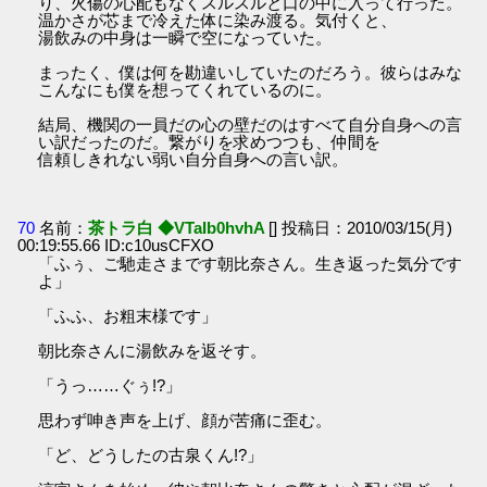
り、火傷の心配もなくスルスルと口の中に入って行った。
温かさが芯まで冷えた体に染み渡る。気付くと、
湯飲みの中身は一瞬で空になっていた。
まったく、僕は何を勘違いしていたのだろう。彼らはみな
こんなにも僕を想ってくれているのに。
結局、機関の一員だの心の壁だのはすべて自分自身への言
い訳だったのだ。繋がりを求めつつも、仲間を
信頼しきれない弱い自分自身への言い訳。
70
名前：
茶トラ白 ◆VTaIb0hvhA
[] 投稿日：2010/03/15(月)
00:19:55.66 ID:c10usCFXO
「ふぅ、ご馳走さまです朝比奈さん。生き返った気分です
よ」
「ふふ、お粗末様です」
朝比奈さんに湯飲みを返そす。
「うっ……ぐぅ!?」
思わず呻き声を上げ、顔が苦痛に歪む。
「ど、どうしたの古泉くん!?」