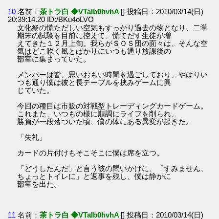
10
名前：
茶トラ白 ◆VTaIb0hvhA
[] 投稿日：2010/03/14(日)
20:39:14.20 ID:/BKu4oLVO
文化祭の慌ただしい空気もすっかり過去の物となり、二学
期末の試験を目前に控えて、慌てだす生徒が増
えてきた１２月上旬。我らがＳＯＳ団の面々は、そんな空
気はどこ吹く風とばかりにいつも通り放課後の
部室に集まっていた。
メンバーは皆、思いおもい時間を過ごしており、やはりい
つも通り僕は彼と長テーブルを挟みゲームに興
じていた。
今回の種目は市販の対戦型トレーディングカードゲーム。
これまた、いつもの様に順調にライフを削られ、
勝負が一段落ついた頃、僕の体にある異変が起きた。
「失礼」
カードの片付けもそこそこに僕は席を立つ。
「どうしたんだ」と言う彼の問いかけに、「すみません、
ちょっとトイレに」と返事を残し、僕は静かに
部室を出た。
11
名前：
茶トラ白 ◆VTaIb0hvhA
[] 投稿日：2010/03/14(日)