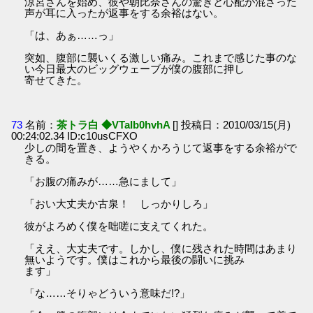
涼宮さんを始め、彼や朝比奈さんの驚きと心配が混ざった
声が耳に入ったが返事をする余裕はない。
「は、あぁ……っ」
突如、腹部に襲いくる激しい痛み。これまで感じた事のな
い今日最大のビッグウェーブが僕の腹部に押し
寄せてきた。
73
名前：
茶トラ白 ◆VTaIb0hvhA
[] 投稿日：2010/03/15(月)
00:24:02.34 ID:c10usCFXO
少しの間を置き、ようやくかろうじて返事をする余裕がで
きる。
「お腹の痛みが……急にまして」
「おい大丈夫か古泉！ しっかりしろ」
彼がよろめく僕を咄嗟に支えてくれた。
「ええ、大丈夫です。しかし、僕に残された時間はあまり
無いようです。僕はこれから最後の闘いに挑み
ます」
「な……そりゃどういう意味だ!?」