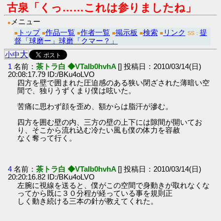
古泉「くっ……これは参りましたね」
メニュー
●
トップ
作品一覧
作者一覧
掲示板
検索
リンク
提
■
■
■
■
■
■
SS：
督「球磨ー」球磨「クマー？」
大
小
中
1
名前：
茶トラ白 ◆VTaIb0hvhA
[] 投稿日：2010/03/14(日)
20:08:17.79 ID:/BKu4oLVO
四方を壁で囲まれた圧迫感のある狭い閉ざされた薄暗い空
間で、独りうずくまり僕は呟いた。
苦痛に思わず顔を歪め、額からは脂汗が滲む。
四方を囲む壁の内、三方の壁の上下には隙間が開いてお
り、そこから流れ込む冷たい風も僕の体力を容赦
なく奪って行く。
4
名前：
茶トラ白 ◆VTaIb0hvhA
[] 投稿日：2010/03/14(日)
20:20:16.82 ID:/BKu4oLVO
左腕に視線を送ると、僕がこの空間で身動きが取れなくな
ってから既に３０分程が経っている事を規則正
しく動き続ける三本の針が教えてくれた。