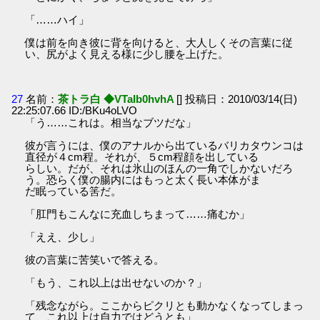
「……ハイ」
僕は前を向き彼に背を向けると、大人しくその言葉に従
い、尻がよく見える様に少し腰を上げた。
27
名前：
茶トラ白 ◆VTaIb0hvhA
[] 投稿日：2010/03/14(日)
22:25:07.66 ID:/BKu4oLVO
「う……これは。相当なブツだな」
彼が言うには、僕のアナルから出ているバリカタウンコは
直径が４cm程。それが、５cm程顔を出している
らしい。だが、それは氷山のほんの一角でしかないだろ
う。恐らく僕の腸内にはもっと太く長い本体がま
だ眠っている筈だ。
「肛門もこんなに充血しちまって……痛むか」
「ええ、少し」
彼の言葉に苦笑いで答える。
「もう、これ以上は出せないのか？」
「残念ながら。ここからピクリとも動かなくなってしまっ
て、これ以上は自力ではどうとも」