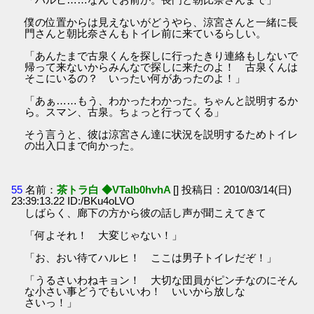
僕の位置からは見えないがどうやら、涼宮さんと一緒に長
門さんと朝比奈さんもトイレ前に来ているらしい。
「あんたまで古泉くんを探しに行ったきり連絡もしないで
帰って来ないからみんなで探しに来たのよ！ 古泉くんは
そこにいるの？ いったい何があったのよ！」
「あぁ……もう、わかったわかった。ちゃんと説明するか
ら。スマン、古泉。ちょっと行ってくる」
そう言うと、彼は涼宮さん達に状況を説明するためトイレ
の出入口まで向かった。
55
名前：
茶トラ白 ◆VTaIb0hvhA
[] 投稿日：2010/03/14(日)
23:39:13.22 ID:/BKu4oLVO
しばらく、廊下の方から彼の話し声が聞こえてきて
「何よそれ！ 大変じゃない！」
「お、おい待てハルヒ！ ここは男子トイレだぞ！」
「うるさいわねキョン！ 大切な団員がピンチなのにそん
な小さい事どうでもいいわ！ いいから放しな
さいっ！」