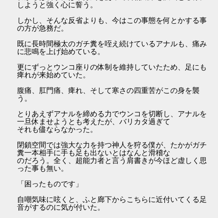
しようと強く心に誓う。
しかし、そんな反省よりも、今はこの事態を何とかする事
の方が急務だ。
既に長時間極太のガチ糞を咥え続けているアナルも、痛み
に悲鳴を上げ始めている。
更にずっとウンコ座りの体制を維持していたため、足にも
痺れが来始めていた。
腹痛、肛門痛、痺れ、そして寒さの四重苦がこの身を襲
う。
とりあえずアナルを締める力でウンコを切断し、アナルを
一旦休ませようとも考えたが、バリカタ過ぎて
それも儘ならなかった。
閉鎖空間では強大な力を持つ神人を狩る僕が、たかがガチ
糞一本相手に手も足も出ないとはなんと滑稽な
のだろう。全く、超能力者と言う肩書きが今ほど虚しく思
った事も無い。
「困ったものです」
自嘲気味に呟くと、ふと廊下からこちらに近付いてくる足
音がするのに気が付いた。