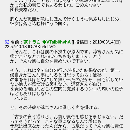
「……ううん、でもこれはあなたの体調の変化に気づけな
かった私の責任でもあるわよね。ごめんなさい。
団長失格だわ」
膨らんだ風船が急にしぼんで行くように気落ちしはじめ、
彼女は落ち込む様にうつ向く。
62
名前：
茶トラ白 ◆VTaIb0hvhA
[] 投稿日：2010/03/14(日)
23:57:40.18 ID:/BKu4oLVO
「そんな、これは僕の不摂生が原因です。涼宮さんが気に
病むことなどこれっぽっちもありません。どう
か、そんな風に自分を責めないで下さい」
そう、これは全て自分の行いが招いた結果なのだ。第一、
僕自身がこんな事になるとは思っておらず便秘
の事をそれほど気にして無かったのだから、何も話してい
ない他人が気づける筈もない。涼宮さんが自分
を責める理由などこの空間に充満するウンコの匂いの粒子
ほどもありはしない。
「ハルヒ」
と、その時彼が涼宮さんに優しく声を掛ける。
「古泉の言う通りさ。お前が責任を感じる事じゃない。だ
ってそうだろ？ こんな事になるなんて誰にも
予想は出来なかったんだから。古泉だってそんな風に責任