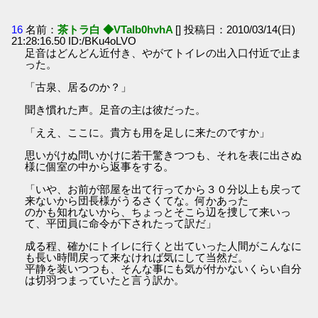
16
名前：
茶トラ白 ◆VTaIb0hvhA
[] 投稿日：2010/03/14(日)
21:28:16.50 ID:/BKu4oLVO
足音はどんどん近付き、やがてトイレの出入口付近で止ま
った。
「古泉、居るのか？」
聞き慣れた声。足音の主は彼だった。
「ええ、ここに。貴方も用を足しに来たのですか」
思いがけぬ問いかけに若干驚きつつも、それを表に出さぬ
様に個室の中から返事をする。
「いや、お前が部屋を出て行ってから３０分以上も戻って
来ないから団長様がうるさくてな。何かあった
のかも知れないから、ちょっとそこら辺を捜して来いっ
て、平団員に命令が下されたって訳だ」
成る程、確かにトイレに行くと出ていった人間がこんなに
も長い時間戻って来なければ気にして当然だ。
平静を装いつつも、そんな事にも気が付かないくらい自分
は切羽つまっていたと言う訳か。