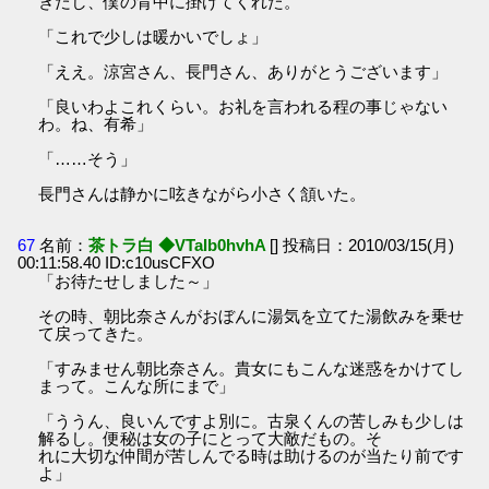
ぎだし、僕の背中に掛けてくれた。
「これで少しは暖かいでしょ」
「ええ。涼宮さん、長門さん、ありがとうございます」
「良いわよこれくらい。お礼を言われる程の事じゃない
わ。ね、有希」
「……そう」
長門さんは静かに呟きながら小さく頷いた。
67
名前：
茶トラ白 ◆VTaIb0hvhA
[] 投稿日：2010/03/15(月)
00:11:58.40 ID:c10usCFXO
「お待たせしました～」
その時、朝比奈さんがおぼんに湯気を立てた湯飲みを乗せ
て戻ってきた。
「すみません朝比奈さん。貴女にもこんな迷惑をかけてし
まって。こんな所にまで」
「ううん、良いんですよ別に。古泉くんの苦しみも少しは
解るし。便秘は女の子にとって大敵だもの。そ
れに大切な仲間が苦しんでる時は助けるのが当たり前です
よ」