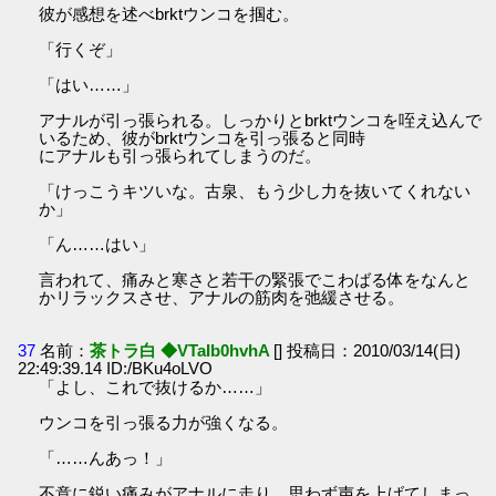
彼が感想を述べbrktウンコを掴む。
「行くぞ」
「はい……」
アナルが引っ張られる。しっかりとbrktウンコを咥え込んで
いるため、彼がbrktウンコを引っ張ると同時
にアナルも引っ張られてしまうのだ。
「けっこうキツいな。古泉、もう少し力を抜いてくれない
か」
「ん……はい」
言われて、痛みと寒さと若干の緊張でこわばる体をなんと
かリラックスさせ、アナルの筋肉を弛緩させる。
37
名前：
茶トラ白 ◆VTaIb0hvhA
[] 投稿日：2010/03/14(日)
22:49:39.14 ID:/BKu4oLVO
「よし、これで抜けるか……」
ウンコを引っ張る力が強くなる。
「……んあっ！」
不意に鋭い痛みがアナルに走り、思わず声を上げてしまっ