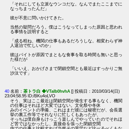
「それにしても立派なウンコだな。なんでまたここまでに
なっちまったんだ」
彼が不意に問いかけてきた。
当然の疑問だろう。僕はこうなってしまった原因と思われ
る事情を説明すると
「成る程ね、機関の仕事もあるだろうしな。相変わらず神
人退治で忙しいのか」
彼はバイトが原因でまともな食事を取る時間も無いと思っ
た様だが
「いいえ、おかげさまで閉鎖空間とも最近はすっかりご無
沙汰です」
40
名前：
茶トラ白 ◆VTaIb0hvhA
[] 投稿日：2010/03/14(日)
23:04:58.95 ID:/BKu4oLVO
そう、実はここ最近は閉鎖空間が発生する事もなく、機関
の仕事はそれほど大変ではない。文化祭や冬休
みのイベントの準備、これはまだ彼には秘密だが、会長選
挙の裏工作等でそれなりに忙しくもあったが、
そっちは僕自身もけっこう楽しんでやっていたのでそれほ
ど苦ではなかったし、直接命を張った閉鎖空間
内での仕事と比較すれば当然その苦労など比べるべくもな