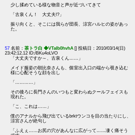
少し揉めている様な物音と声が近づいてきて
「古泉くん！ 大丈夫!?」
振り向くと、そこには我らが団長、涼宮ハルヒの姿があっ
た。
57
名前：
茶トラ白 ◆VTaIb0hvhA
[] 投稿日：2010/03/14(日)
23:42:12.12 ID:/BKu4oLVO
「大丈夫ですか～、古泉くん……」
メイド服姿の朝比奈さんも、個室出入口の端から覗き込む
様に心配そうな顔を出し
「…………」
その後ろに長門さんのいつもと変わらぬクールフェイスも
現れた。
「こ、これは……」
僕のアナルから飛び出ているbrktウンコを目の当たりにし、
涼宮さんが絶句し
「ふえぇ……お尻の穴があんなに広がって……凄く痛そう