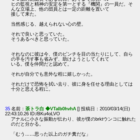
ヒの監視と精神の安定を第一とする『機関』の一員だ。そ
んな立場上、他の団員とは一定の距離を置いて
接して来た。
当然感じる、越えられない心の壁。
それで良いと思っていた。
そうあるべきと思っていた。
それなのに彼は今、僕のピンチを目の当たりにして、自ら
の手を汚す事も省みず、助けようとしてくれて
いる。僕を仲間だと認めて。
それが自分でも意外な程に嬉しかった。
それだけで恐怖を拭い去り、彼に身を任せる理由としては
十分と思える程に。
35
名前：
茶トラ白 ◆VTaIb0hvhA
[] 投稿日：2010/03/14(日)
22:43:10.26 ID:/BKu4oLVO
アナルに小さな振動が伝わり、彼が僕のbrktウンコに触れた
のだと分かる。
「むう……思った以上のガチ糞だな」