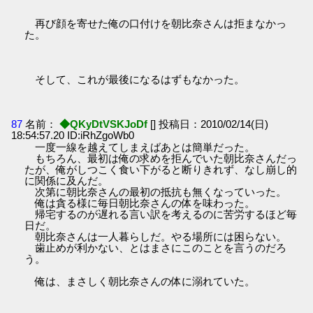
再び顔を寄せた俺の口付けを朝比奈さんは拒まなかっ
た。
そして、これが最後になるはずもなかった。
87
名前：
◆QKyDtVSKJoDf
[] 投稿日：2010/02/14(日)
18:54:57.20 ID:iRhZgoWb0
一度一線を越えてしまえばあとは簡単だった。
もちろん、最初は俺の求めを拒んでいた朝比奈さんだっ
たが、俺がしつこく食い下がると断りきれず、なし崩し的
に関係に及んだ。
次第に朝比奈さんの最初の抵抗も無くなっていった。
俺は貪る様に毎日朝比奈さんの体を味わった。
帰宅するのが遅れる言い訳を考えるのに苦労するほど毎
日だ。
朝比奈さんは一人暮らしだ。やる場所には困らない。
歯止めが利かない、とはまさにこのことを言うのだろ
う。
俺は、まさしく朝比奈さんの体に溺れていた。