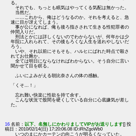
る。
それでも、ちっとも眠気はやってくる気配は無かった。
当然だ。
……これから、俺はどうなるのか。それを考えると、急
速に目が冴えてしまう。
事が公になれば、俺も後ろ指さされて生きる性犯罪者の
仲間入りだ。
刑法とかには詳しくないのでわからないが、何年かは少
年院に入れられて、その後もろくな人生を送れやしないだ
ろう。
いや、それ以前にそもそも、ハルヒにばれた時点で殺さ
れてお仕舞か。
全ては明日にならなければわからない。そう自分に言い
聞かせて目を瞑る。
ふいによみがえる朝比奈さんの体の感触。
「くそ…！」
忘れ難い快楽に性欲を持て余す。
こんな状況で股間を硬くしている自分に心底嫌気が差し
た。
16
名前：
以下、名無しにかわりましてVIPがお送りします
[] 投
稿日：2010/02/14(日) 17:20:06.08 ID:iRhZgoWb0
いつのまにかカーテンの向こうが明るくなっていた。