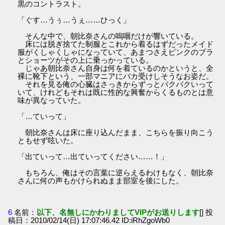
黒のコントラスト。
「ぐす…うぅ…うぇ……ひっく」
そんな中で、朝比奈さんの嗚咽だけが響いている。
床には脱ぎ捨てた制服とこれから着るはずだったメイド
服がくしゃくしゃになっていて、あまつさえピンクのブラ
とショーツがその上に乗っかっている。
じゃあ朝比奈さん自身は何を着ているのかというと、全
裸に靴下という、一部マニアにバカ受けしそうなお姿だ。
それを見る俺の心臓はさっきからずっとバクバクいって
いて、けれどもそれは既に性的な興奮からくるものとは意
味が異なっていた。
「…ていって」
朝比奈さんは床に座り込んだまま、こちらを振り向こう
ともせず呟いた。
「出ていって…出ていってください……！」
もちろん、俺はその言葉に逆らえるわけもなく、朝比奈
さんに何の声もかけられぬまま部室を後にした。
6
名前：
以下、名無しにかわりましてVIPがお送りします
[] 投
稿日：2010/02/14(日) 17:07:46.42 ID:iRhZgoWb0