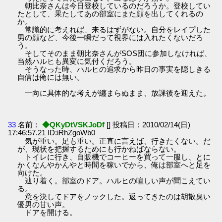
朝比奈さんは今日登校しているのだろうか。登校してい
たとして、果たしてあの部室にまた顔を出してくれるの
か。
常識的に考えれば、来るはずがない。自分をレイプした
男の顔など、今後一瞬だって視界には入れたくないだろ
う。
そしてそのまま朝比奈さんがSOS団に参加しなければ、
当然ハルヒも異変に気付くだろう。
そうなった時、ハルヒの追求から昨日の事実を隠しきる
自信は俺には無い。
一向に具体的な考えが纏まらぬまま、放課後を迎えた。
33
名前：
◆QKyDtVSKJoDf
[] 投稿日：2010/02/14(日)
17:46:57.21 ID:iRhZgoWb0
気が重い。足も重い。正直に言えば、行きたくない。だ
が、現状を把握するためにも行かねばならない。
トイレに行き、自販機でコーヒーを買って一服し、とに
かくなんやかんやと時間を稼いでから、俺は部室へと足を
向けた。
辿り着く。部室のドア。ハルヒの喧しい声が聞こえてい
る。
意を決してドアをノックした。返ってきたのは胡散臭い
優男の甘い声。
ドアを開ける。