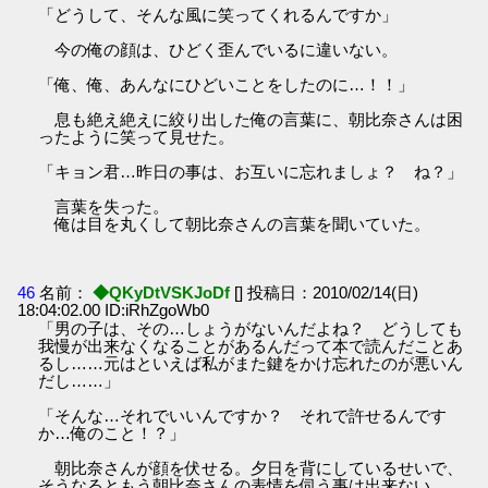
「どうして、そんな風に笑ってくれるんですか」
今の俺の顔は、ひどく歪んでいるに違いない。
「俺、俺、あんなにひどいことをしたのに…！！」
息も絶え絶えに絞り出した俺の言葉に、朝比奈さんは困
ったように笑って見せた。
「キョン君…昨日の事は、お互いに忘れましょ？ ね？」
言葉を失った。
俺は目を丸くして朝比奈さんの言葉を聞いていた。
46
名前：
◆QKyDtVSKJoDf
[] 投稿日：2010/02/14(日)
18:04:02.00 ID:iRhZgoWb0
「男の子は、その…しょうがないんだよね？ どうしても
我慢が出来なくなることがあるんだって本で読んだことあ
るし……元はといえば私がまた鍵をかけ忘れたのが悪いん
だし……」
「そんな…それでいいんですか？ それで許せるんです
か…俺のこと！？」
朝比奈さんが顔を伏せる。夕日を背にしているせいで、
そうなるともう朝比奈さんの表情を伺う事は出来ない。