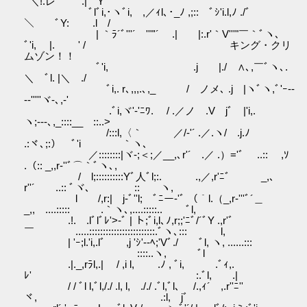
ﾞ＼!.レﾞ .| Yﾞ
ﾞlﾞi,･ヽﾞi, ,／ｨl､･_ﾉ ,;:: ﾞｼ'i.l,ﾉ ./ﾞ
＼ ﾞY: .l /
| ｀ﾗ´ﾞ'''´ ''"'´ .| |:.r'｀V'''"￣｀ﾞヽ､
ﾞ'i, |. ' / キング・クリ
ムゾン！！
ﾞ'i, .j |./ ∧､,￣ﾞヽ､.
＼ ﾞl. |＼ ./
ﾞi,. r､,,,.､,_ / ノメ､ .j |ヽﾞヽ,ﾞ'ｰ--
-‐'''''ヾ-､,‐'
.ﾞi,ヾ'-'ﾆﾜ. / .／ノ .V jﾞ |'i,.
ヽ;-‐-､,_::::__ ::..>
/:::l,〈｀ ／/‐'´ .／.ヽ/ .j.ﾉ
.:ヾ､;:） ﾞ'i ｀ヽ､
／::::::::|ヾ‐;＜;／__,､r'´ .／ .）='ﾞ ..:: ,ｿ
.（:: _,,r‐''ﾞ⌒｀ﾞヽ､,
/ l;::::::::::Yﾞ人ﾞl;:. .,／,r'ﾆﾞ _,､
r''´ ..:: ﾞヾ､ :: ヽ,
l /,r:| j‐ﾞ''l; ﾞﾆー‐'ﾞ （｀l.（_,r‐'''ﾞ´＿
_,, ....::::: .｀ヽ､,....:::::.. ﾞl,
.!. .lﾞlﾞﾚ'>‐ﾞ | ト;ﾞi,l､ﾉ,r;;'ﾆﾞ/´ﾞY .,r'ﾞ
￣ .....::::::::::::::::::::::::.ﾞヽ､::: l,
| 'ｰ;l.'i,.lﾞ ,j 'ｼ'‐-ﾍ;'Vﾞ./ ﾞl, ヽ, ......:::
::::..ヽ, ﾞl
.|._,rﾗl,.| / ,i l, .ﾉ , ﾞi, .ﾞｨ,.
ﾚ' :.ﾞl, .|
/ / ﾞl l,ﾞl,/./ .l, l, ././ .ﾞl,ﾞl､ /.,ｨ´ ,.r''ﾆ''
ヾ, .:l, jﾞ