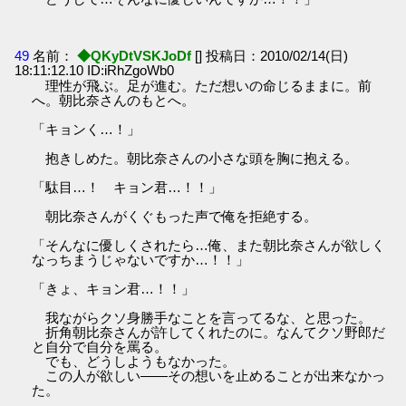
49
名前：
◆QKyDtVSKJoDf
[] 投稿日：2010/02/14(日)
18:11:12.10 ID:iRhZgoWb0
理性が飛ぶ。足が進む。ただ想いの命じるままに。前
へ。朝比奈さんのもとへ。
「キョンく…！」
抱きしめた。朝比奈さんの小さな頭を胸に抱える。
「駄目…！ キョン君…！！」
朝比奈さんがくぐもった声で俺を拒絶する。
「そんなに優しくされたら…俺、また朝比奈さんが欲しく
なっちまうじゃないですか…！！」
「きょ、キョン君…！！」
我ながらクソ身勝手なことを言ってるな、と思った。
折角朝比奈さんが許してくれたのに。なんてクソ野郎だ
と自分で自分を罵る。
でも、どうしようもなかった。
この人が欲しい――その想いを止めることが出来なかっ
た。