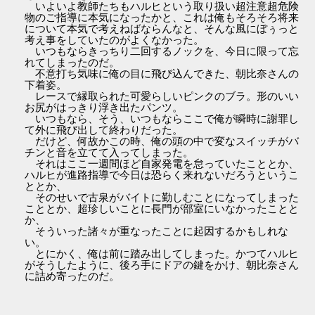
いよいよ教師たちもハルヒという取り扱い超注意超危険
物のご指導に本気になったかと、これは俺もそろそろ将来
について本気で考えねばならんなと、そんな風にぼぅっと
考え事をしていたのがよくなかった。
いつもならきっちり二回するノックを、今日に限って忘
れてしまったのだ。
不意打ち気味に俺の目に飛び込んできた、朝比奈さんの
下着姿。
レースで縁取られた可愛らしいピンクのブラ。形のいい
お尻がはっきり浮き出たパンツ。
いつもなら、そう、いつもならここで俺が瞬時に謝罪し
て外に飛び出して終わりだった。
だけど、何故かこの時、俺の頭の中で変なスイッチがバ
チンと音を立てて入ってしまった。
それはここ一週間ほど自家発電を怠っていたこととか、
ハルヒが進路指導で今日は恐らく来れないだろうというこ
ととか、
そのせいで古泉がバイトに勤しむことになってしまった
こととか、超珍しいことに長門が部室にいなかったことと
か、
そういった諸々が重なったことに起因するかもしれな
い。
とにかく、俺は前に踏み出してしまった。かつてハルヒ
がそうしたように、後ろ手にドアの鍵をかけ、朝比奈さん
に詰め寄ったのだ。