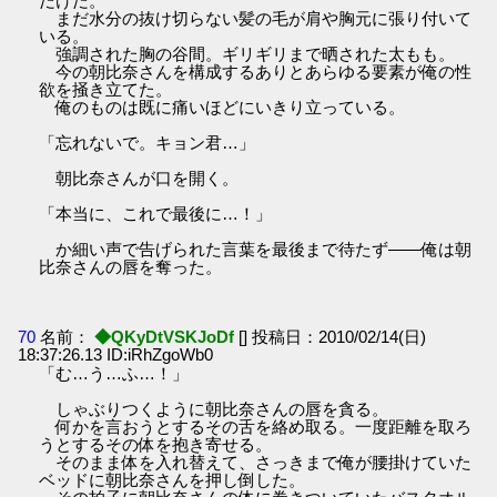
だけだ。
まだ水分の抜け切らない髪の毛が肩や胸元に張り付いて
いる。
強調された胸の谷間。ギリギリまで晒された太もも。
今の朝比奈さんを構成するありとあらゆる要素が俺の性
欲を掻き立てた。
俺のものは既に痛いほどにいきり立っている。
「忘れないで。キョン君…」
朝比奈さんが口を開く。
「本当に、これで最後に…！」
か細い声で告げられた言葉を最後まで待たず――俺は朝
比奈さんの唇を奪った。
70
名前：
◆QKyDtVSKJoDf
[] 投稿日：2010/02/14(日)
18:37:26.13 ID:iRhZgoWb0
「む…う…ふ…！」
しゃぶりつくように朝比奈さんの唇を貪る。
何かを言おうとするその舌を絡め取る。一度距離を取ろ
うとするその体を抱き寄せる。
そのまま体を入れ替えて、さっきまで俺が腰掛けていた
ベッドに朝比奈さんを押し倒した。