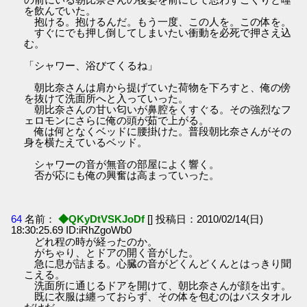
を飲んでいた。
抱ける。抱けるんだ。もう一度、この人を。この体を。
すぐにでも押し倒してしまいたい衝動を必死で押さえ込
む。
「シャワー、浴びてくるね」
朝比奈さんは肩から提げていた荷物を下ろすと、俺の傍
を抜けて洗面所へと入っていった。
朝比奈さんの甘い匂いが鼻腔をくすぐる。その強烈なフ
ェロモンにさらに俺の頭が茹で上がる。
俺は何となくベッドに腰掛けた。普段朝比奈さんがその
身を横たえているベッド。
シャワーの音が無音の部屋によく響く。
否が応にも俺の興奮は高まっていった。
64
名前：
◆QKyDtVSKJoDf
[] 投稿日：2010/02/14(日)
18:30:25.69 ID:iRhZgoWb0
どれ程の時が経ったのか。
がちゃり、とドアの開く音がした。
急に息が詰まる。心臓の音がどくんどくんとはっきり聞
こえる。
洗面所に通じるドアを開けて、朝比奈さんが顔を出す。
既に衣服は纏っておらず、その体を包むのはバスタオル