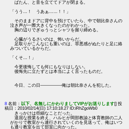
ばたん、と音を立ててドアが閉まる。
「うう…！ うあぁ……！！」
そのままドアに背中を預けていたら、中で朝比奈さんの
泣き声が一際大きくなったのがわかった。
胸の辺りでぎゅうっとシャツを握り締める。
心臓がうるさいのは、怖いからだ。
足取りがこんなにも重いのは、罪悪感がぬたりと足に絡
みついているからだ。
「くそ…！」
今更後悔しても何にもなりはしない。
後悔先に立たずとは本当によく言ったものだ。
今日、この日―――――俺は朝比奈さんを犯した。
8
名前：
以下、名無しにかわりましてVIPがお送りします
[] 投
稿日：2010/02/14(日) 17:10:18.27 ID:iRhZgoWb0
きっかけは些細なことだった。
退屈な授業を終え、ハルヒが岡部教諭と体育教師の二人
がかりで教室から連行されていくのを見送って、俺はいつ
も通り教室を出て部室に向かった。