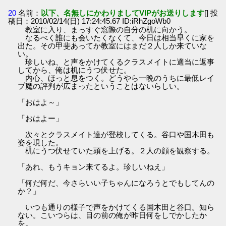
20
名前：
以下、名無しにかわりましてVIPがお送りします
[] 投
稿日：2010/02/14(日) 17:24:45.67 ID:iRhZgoWb0
教室に入り、まっすぐ窓際の自分の机に向かう。
なるべく誰にも会いたくなくて、今日は相当早くに家を
出た。その甲斐あってか教室にはまだ２人しか来ていな
い。
珍しいね、と声をかけてくるクラスメイトに適当に返事
してから、俺は机にうつ伏せた。
内心、ほっと息をつく。どうやら一晩のうちに最低レイ
プ魔の評判が広まったということはないらしい。
「おはよ～」
「おはよー」
次々とクラスメイト達が登校してくる。谷口や国木田も
姿を現した。
机にうつ伏せていた頭を上げる。２人の顔を観察する。
「あれ、もうキョン来てるよ。珍しいねえ」
「何だ何だ、今さらいい子ちゃんになろうとでもしてんの
か？」
いつも通りの様子で声をかけてくる国木田と谷口。知ら
ない。こいつらは、目の前の俺が昨日何をしでかしたか
を。