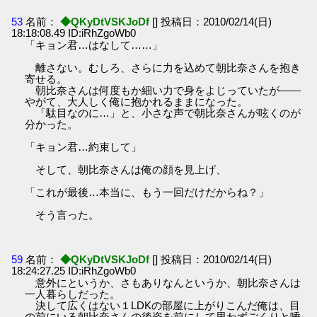
53
名前：
◆QKyDtVSKJoDf
[] 投稿日：2010/02/14(日)
18:18:08.49 ID:iRhZgoWb0
「キョン君…はなして……」
離さない。むしろ、さらに力を込めて朝比奈さんを抱き
寄せる。
朝比奈さんは何度もか細い力で身をよじっていたが――
やがて、大人しく俺に抱かれるままになった。
「駄目なのに…」と、小さな声で朝比奈さんが呟くのが
分かった。
「キョン君…約束して」
そして、朝比奈さんは俺の顔を見上げ、
「これが最後…本当に、もう一回だけだからね？」
そう言った。
59
名前：
◆QKyDtVSKJoDf
[] 投稿日：2010/02/14(日)
18:24:27.25 ID:iRhZgoWb0
意外にというか、さもありなんというか、朝比奈さんは
一人暮らしだった。
決して広くはない１LDKの部屋に上がりこんだ俺は、目
の前にいる朝比奈さんの後姿を前にして思わずごくりと唾