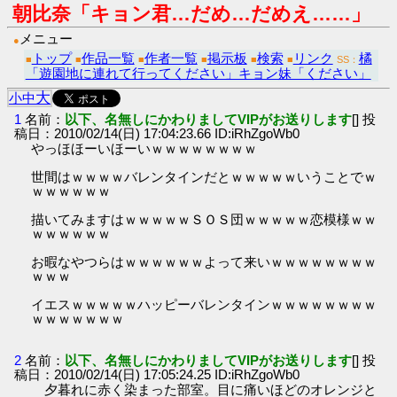
朝比奈「キョン君…だめ…だめえ……」
メニュー
●
トップ
作品一覧
作者一覧
掲示板
検索
リンク
橘
■
■
■
■
■
■
SS：
「遊園地に連れて行ってください」キョン妹「ください」
大
小
中
1
名前：
以下、名無しにかわりましてVIPがお送りします
[] 投
稿日：2010/02/14(日) 17:04:23.66 ID:iRhZgoWb0
やっほほーいほーいｗｗｗｗｗｗｗｗ
世間はｗｗｗｗバレンタインだとｗｗｗｗｗいうことでｗ
ｗｗｗｗｗｗ
描いてみますはｗｗｗｗｗＳＯＳ団ｗｗｗｗｗ恋模様ｗｗ
ｗｗｗｗｗｗ
お暇なやつらはｗｗｗｗｗｗよって来いｗｗｗｗｗｗｗｗ
ｗｗｗ
イエスｗｗｗｗｗハッピーバレンタインｗｗｗｗｗｗｗｗ
ｗｗｗｗｗｗｗ
2
名前：
以下、名無しにかわりましてVIPがお送りします
[] 投
稿日：2010/02/14(日) 17:05:24.25 ID:iRhZgoWb0
夕暮れに赤く染まった部室。目に痛いほどのオレンジと