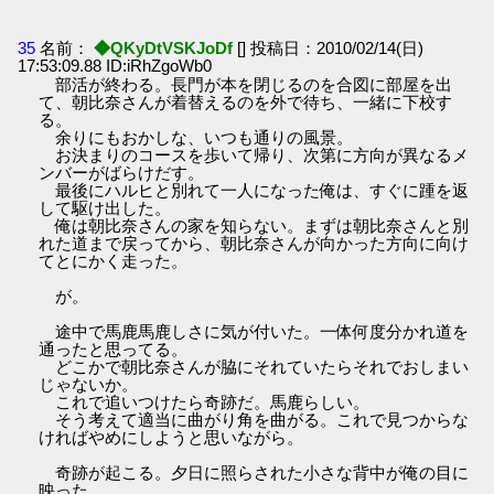
35
名前：
◆QKyDtVSKJoDf
[] 投稿日：2010/02/14(日)
17:53:09.88 ID:iRhZgoWb0
部活が終わる。長門が本を閉じるのを合図に部屋を出
て、朝比奈さんが着替えるのを外で待ち、一緒に下校す
る。
余りにもおかしな、いつも通りの風景。
お決まりのコースを歩いて帰り、次第に方向が異なるメ
ンバーがばらけだす。
最後にハルヒと別れて一人になった俺は、すぐに踵を返
して駆け出した。
俺は朝比奈さんの家を知らない。まずは朝比奈さんと別
れた道まで戻ってから、朝比奈さんが向かった方向に向け
てとにかく走った。
が。
途中で馬鹿馬鹿しさに気が付いた。一体何度分かれ道を
通ったと思ってる。
どこかで朝比奈さんが脇にそれていたらそれでおしまい
じゃないか。
これで追いつけたら奇跡だ。馬鹿らしい。
そう考えて適当に曲がり角を曲がる。これで見つからな
ければやめにしようと思いながら。
奇跡が起こる。夕日に照らされた小さな背中が俺の目に
映った。