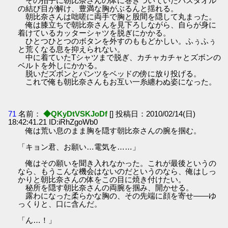
その拍子に朝比奈さんの体に巻きついていたバスタオル
の結び目が解け、豊満な胸がぶるんと揺れる。
朝比奈さんは咄嗟に両手で胸と股間を隠して丸まった。
俺は膝立ちで朝比奈さんを見下ろしながら、自らが身に
着けているカッターシャツを脱ぎにかかる。
ひとつひとつのボタンを外すのももどかしい。ふぅふぅ
と荒くなる息を抑えられない。
中に着ていたTシャツまで脱ぎ、カチャカチャとズボンの
ベルトを外しにかかる。
脱いだズボンとパンツをベッドの傍に放り投げる。
これで俺も朝比奈さんもお互い一糸纏わぬ姿になった。
71
名前：
◆QKyDtVSKJoDf
[] 投稿日：2010/02/14(日)
18:42:41.21 ID:iRhZgoWb0
俺は荒い息のまま胸を隠す朝比奈さんの腕を掴む。
「キョン君、お願い…電気を……」
俺はその願いを聞き入れなかった。これが最後というの
なら、もうこんな機会はないのだというのなら、俺はしっ
かりと朝比奈さんの体をこの目に焼き付けたい。
秘所を隠す朝比奈さんの両腕を掴み、開かせる。
露わになった柔らかな胸の、その先端に顔を寄せ――ゆ
っくりと、口に含んだ。
「ん…！」