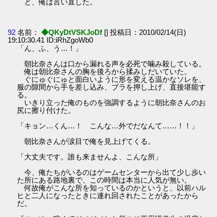
と、俺は言い直した。
92
名前：
◆QKyDtVSKJoDf
[] 投稿日：2010/02/14(日)
19:10:30.41 ID:iRhZgoWb0
「ん、ふ、う…！」
朝比奈さんは口から漏れる声を必死で噛み殺している。
俺は朝比奈さんの胸を後ろから揉みしだいていた。
ぐにゅぐにゅと面白いように形を変える温かなソレを、
服の隙間から手を差し込み、ブラを押し上げ、直接堪能す
る。
いきり立った俺のものを強調するように朝比奈さんのお
尻に擦り付けた。
「キョン…くん…！ こんな…外でだなんて……！！」
朝比奈さんが涙目で俺を見上げてくる。
「大丈夫です。誰も来ませんよ、こんな所」
今、俺たちがいるのはゲームセンターから出て少し歩い
た所にある路地裏で、この時間は本当に人気が無い。
何故俺がこんな所を知っているのかというと、以前ハル
ヒと二人になったときに連れ回されたことがあったから
だ。