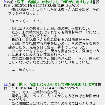
9
名前：
以下、名無しにかわりましてVIPがお送りします
[] 投
稿日：2010/02/14(日) 17:13:32.45 ID:iRhZgoWb0
俺は悲鳴を上げようとした朝比奈さんの口を塞ぎ、その
ブラを剥ぎ取った。
「キョンく……！？」
朝比奈さんの愕然とした顔が頭の中から離れない。
だが、あの時の俺にはそれすらも興奮材料の一部になっ
ていた。我ながらどうかしてる。
机の上に朝比奈さんを組み伏せるのは簡単だった。
か細い力で抵抗する両手を払いのけ、その柔らかな胸を
揉みしだき、先端を口に含み、夢中でしゃぶった。
パンティーをずりさげ、茂みを掻き分けて、愛撫という
にはあまりに愛のない前戯を行った。
次第に湿気を帯びてきた朝比奈さんに、「何だ、俺もや
るじゃないか」などと悦に入っていたりもしていた。
……救えない。
12
名前：
以下、名無しにかわりましてVIPがお送りします
[] 投
稿日：2010/02/14(日) 17:17:04.47 ID:iRhZgoWb0
カチ、カチ、と時計の音が響く。
電気を消し、ベッドに入ってからもうどれほど時間が経
っただろう。
既に暗闇に目は慣れて、蛍光灯の形まではっきり見え