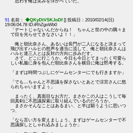
思わず俺は笑みを浮かべていた。
91
名前：
◆QKyDtVSKJoDf
[] 投稿日：2010/02/14(日)
19:06:04.78 ID:iRhZgoWb0
「デートじゃないんだからね！ ちゃんと世の中の隅々ま
で目を光らせてきなさいよ！！」
俺と朝比奈さん、あるいは長門が二人になると決まって
飛び出すハルヒの怒声を適当に流して、俺と朝比奈さんは
ハルヒ達三人とは反対の方向に歩みだす。
さて、どこに行こうか。今日も今日とてまったく可愛ら
しい私服に身を包んだ朝比奈さんを横目に俺は黙考する。
「まずは時間つぶしにゲームセンターにでも行きますか」
「でも…ちゃんと不思議を探さないとあとで涼宮さんに怒
られちゃいますよぅ」
まったく、真面目なお方だ。まさかこの人はこうして毎
回真剣に不思議探索に取り組んでいるのだろうか。
まさかそんなことはあるまい、と半ば願うように思いつ
つ、
「なら言い方を変えましょう。まずはゲームセンターで不
思議探しとしゃれ込みましょうか」