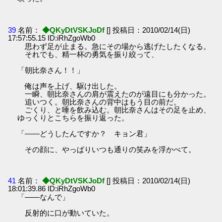
39
名前：
◆QKyDtVSKJoDf
[] 投稿日：2010/02/14(日)
17:57:55.15 ID:iRhZgoWb0
思わず足が止まる。急にその場から逃げたしたくなる。
それでも、精一杯の勇気を振り絞って、
「朝比奈さん！！」
俺は声を上げ、駆け出した。
一瞬、朝比奈さんの肩が震えたのが遠目にも分かった。
追いつく。朝比奈さんの背中はもう目の前だ。
ごくり、と唾を飲み込む。朝比奈さんはその足を止め、
ゆっくりとこちらを振り返った。
「――どうしたんですか？ キョン君」
その顔に、やっぱりいつも通りの笑みを浮かべて。
41
名前：
◆QKyDtVSKJoDf
[] 投稿日：2010/02/14(日)
18:01:39.86 ID:iRhZgoWb0
「――なんで」
反射的に口が動いていた。