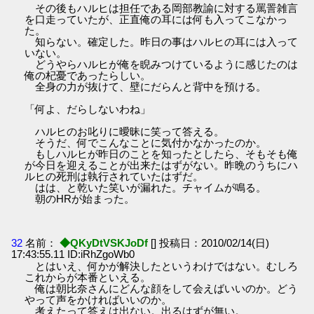
その後もハルヒは担任である岡部教諭に対する罵詈雑言
を口走っていたが、正直俺の耳には何も入ってこなかっ
た。
知らない。確定した。昨日の事はハルヒの耳には入って
いない。
どうやらハルヒが俺を睨みつけているように感じたのは
俺の杞憂であったらしい。
全身の力が抜けて、壁にだらんと背中を預ける。
「何よ、だらしないわね」
ハルヒのお叱りに曖昧に笑って答える。
そうだ、何でこんなことに気付かなかったのか。
もしハルヒが昨日のことを知ったとしたら、そもそも俺
が今日を迎えることが出来たはずがない。昨晩のうちにハ
ルヒの死刑は執行されていたはずだ。
はは、と乾いた笑いが漏れた。チャイムが鳴る。
朝のHRが始まった。
32
名前：
◆QKyDtVSKJoDf
[] 投稿日：2010/02/14(日)
17:43:55.11 ID:iRhZgoWb0
とはいえ、何かが解決したというわけではない。むしろ
これからが本番といえる。
俺は朝比奈さんにどんな顔をして会えばいいのか。どう
やって声をかければいいのか。
考えたって答えは出ない。出るはずが無い。