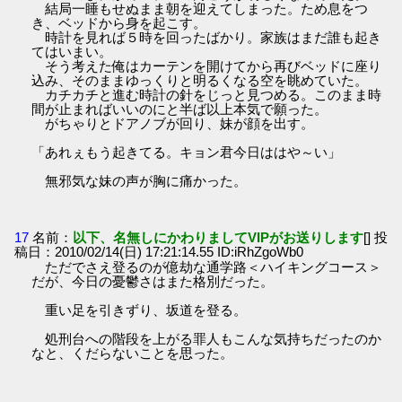
結局一睡もせぬまま朝を迎えてしまった。ため息をつ
き、ベッドから身を起こす。
時計を見れば５時を回ったばかり。家族はまだ誰も起き
てはいまい。
そう考えた俺はカーテンを開けてから再びベッドに座り
込み、そのままゆっくりと明るくなる空を眺めていた。
カチカチと進む時計の針をじっと見つめる。このまま時
間が止まればいいのにと半ば以上本気で願った。
がちゃりとドアノブが回り、妹が顔を出す。
「あれぇもう起きてる。キョン君今日ははや～い」
無邪気な妹の声が胸に痛かった。
17
名前：
以下、名無しにかわりましてVIPがお送りします
[] 投
稿日：2010/02/14(日) 17:21:14.55 ID:iRhZgoWb0
ただでさえ登るのが億劫な通学路＜ハイキングコース＞
だが、今日の憂鬱さはまた格別だった。
重い足を引きずり、坂道を登る。
処刑台への階段を上がる罪人もこんな気持ちだったのか
なと、くだらないことを思った。