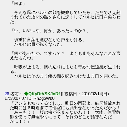
「何よ」
そんな風にハルヒの顔を観察していたら、ただでさえ刻
まれていた眉間の皺をさらに深くしてハルヒは口を尖らせ
た。
「い、いや…な、何か、あった…のか？」
慎重に言葉を選びながら声をかける。
ハルヒの目が鋭くなった。
「何があったか、ですって？ よくもまあそんなことが言
えたもんね」
呼吸が止まる。胸の辺りにまたも奇妙な圧迫感が生まれ
る。
ハルヒはそのまま俺の顔を睨みつけたまま口を開いた。
26
名前：
◆QKyDtVSKJoDf
[] 投稿日：2010/02/14(日)
17:39:07.97 ID:iRhZgoWb0
「アンタも知ってるでしょ。昨日の岡部よ。結局解放され
た時には６時過ぎてて部室にも顔出せなかったんだから！
あ～もう！ 腹の虫が収まんないわ！！ 大体、体育教
師を使って無理やりにって、それのどこが指導なんだ
か…！！」