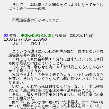
そして――朝比奈さんと関係を持つようになってからし
ばらく経ち―――週末。
不思議探索の日がやってきた。
90
名前：
◆QKyDtVSKJoDf
[] 投稿日：2010/02/14(日)
19:00:17.77 ID:iRhZgoWb0
「遅い！！ 罰金！！」
全くいつも通りにハルヒの怒声が飛び、益体もない不思
議探索が幕を開ける。
それにしても集合時間１５分前には来たというのに今日
も俺が最後なのはどういうことだ。
そろそろ俺に奢らせる為に４人が結託してるんじゃない
かって疑っちまうね。
次は今日より１５分早く来てみよう。つまり約束の３０
分前だ。それならいくらなんでも俺が最後ということには
なるまい。
いや……それでも俺は最後なんだろうな、と、半ば確信
めいた予感と共に俺は喫茶店の中へ足を踏み入れた。
さあ、一通り今日の予定を打ち合わせ、結局予定は未定
のまま組分けだ。
俺の手にあるのは赤い色の付いた爪楊枝。テーブルの向
かいで、朝比奈さんも赤く染まった爪楊枝を握っている。