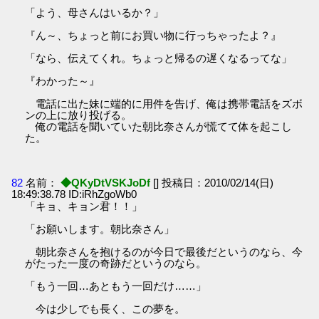
「よう、母さんはいるか？」
『ん～、ちょっと前にお買い物に行っちゃったよ？』
「なら、伝えてくれ。ちょっと帰るの遅くなるってな」
『わかった～』
電話に出た妹に端的に用件を告げ、俺は携帯電話をズボ
ンの上に放り投げる。
俺の電話を聞いていた朝比奈さんが慌てて体を起こし
た。
82
名前：
◆QKyDtVSKJoDf
[] 投稿日：2010/02/14(日)
18:49:38.78 ID:iRhZgoWb0
「キョ、キョン君！！」
「お願いします。朝比奈さん」
朝比奈さんを抱けるのが今日で最後だというのなら、今
がたった一度の奇跡だというのなら。
「もう一回…あともう一回だけ……」
今は少しでも長く、この夢を。