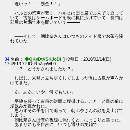
「遅いッ！！ 罰金！！」
ハルヒの怒声が響く。ハルヒは団長席でふんぞり返って
いて、古泉はゲームボードを既に机に広げていて、長門は
部屋の片隅で本を開いていて―――
――そして、朝比奈さんはいつものメイド服でお茶を淹
れていた。
34
名前：
◆QKyDtVSKJoDf
[] 投稿日：2010/02/14(日)
17:49:13.72 ID:iRhZgoWb0
「…？ どうかされましたか？」
しばし、呆然と立ち尽くしてしまった俺に古泉が声をか
けてきた。
「あ、ああ。いや、何でもない」
平静を装って古泉の対面に腰掛ける。こと、と目の前に
湯飲みが置かれた。
思わずその手を目で追って、朝比奈さんの顔を見上げて
しまう。
朝比奈さんは俺の視線に気付くと、にっこりと笑った。
あまりにも不自然に、いつも通りの笑顔で。