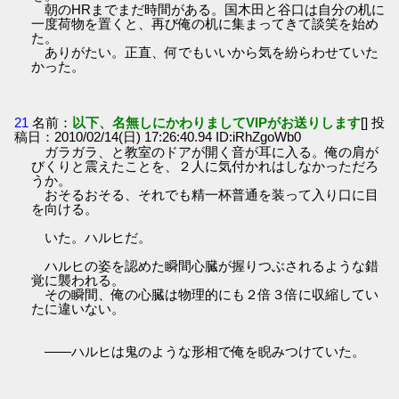
朝のHRまでまだ時間がある。国木田と谷口は自分の机に
一度荷物を置くと、再び俺の机に集まってきて談笑を始め
た。
ありがたい。正直、何でもいいから気を紛らわせていた
かった。
21
名前：
以下、名無しにかわりましてVIPがお送りします
[] 投
稿日：2010/02/14(日) 17:26:40.94 ID:iRhZgoWb0
ガラガラ、と教室のドアが開く音が耳に入る。俺の肩が
びくりと震えたことを、２人に気付かれはしなかっただろ
うか。
おそるおそる、それでも精一杯普通を装って入り口に目
を向ける。
いた。ハルヒだ。
ハルヒの姿を認めた瞬間心臓が握りつぶされるような錯
覚に襲われる。
その瞬間、俺の心臓は物理的にも２倍３倍に収縮してい
たに違いない。
――ハルヒは鬼のような形相で俺を睨みつけていた。