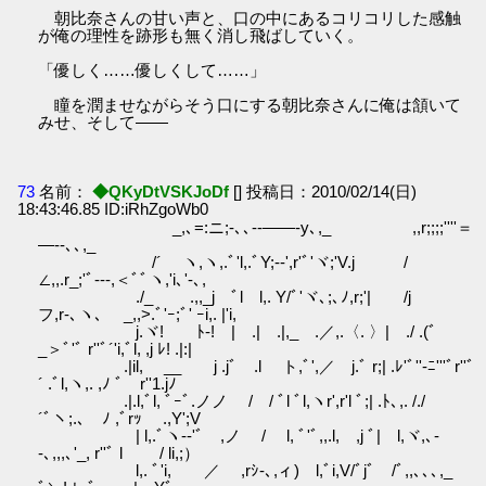
朝比奈さんの甘い声と、口の中にあるコリコリした感触
が俺の理性を跡形も無く消し飛ばしていく。
「優しく……優しくして……」
瞳を潤ませながらそう口にする朝比奈さんに俺は頷いて
みせ、そして――
73
名前：
◆QKyDtVSKJoDf
[] 投稿日：2010/02/14(日)
18:43:46.85 ID:iRhZgoWb0
_,､=:ニ;‐､､--――‐y､,_ ,,r;;;;''''＝
―--､､,_
/´ ヽ,ヽ,.ﾞ'l,.ﾞY;--',r'ﾞ'ヾ;'V.j /
∠,,.r_;'ﾞ-‐-,＜ﾞﾞヽ,'i､'‐､,
./_ .,,_j ﾞl l,. Y/ﾞ'ヾ､;､ﾉ,r;'| /j
フ,r-､ヽ､ _,,>.ﾞ'ｰ;ﾞ' ｰi,. |'i,
j.ヾ! ﾄ‐! | .| .|,_ .／,.〈. 〉| ./ .(ﾞ
_＞ﾞ'ﾞ r''ﾞ´'i,ﾞl, ,j ﾚ! .|:|
.|il, __ j .jﾞ .l ト,ﾞ',／ j.ﾞ r;| .ﾚ'ﾞ''‐ﾆ'''ﾞr''ﾞ
´ .ﾞl,ヽ,. ,ﾉ ﾞ r''1.jﾉ
.|.l,ﾞl, ﾞｰﾞ.ノノ / / ﾞl ﾞl,ヽr',r'l ﾞ;| .ﾄ､,. /./
´ﾞヽ;.､ ﾉ ,ﾞrｯ .,Y';V
| l,.ﾞヽ--'ﾞ ,ノ / l, ﾞ'ﾞ,,.l, ,j ﾞ| l,ヾ,､-
-､,,,､'_, r''ﾞ l / li,;）
l,. ﾞ'i, ／ ,rｼ-､,ィ) l,ﾞi,V/ﾞjﾞ /ﾞ,,､､､,_