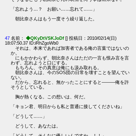
「忘れよう…？ お願い……忘れて……」
朝比奈さんはもう一度そう繰り返した。
47
名前：
◆QKyDtVSKJoDf
[] 投稿日：2010/02/14(日)
18:07:50.37 ID:iRhZgoWb0
それは、本来であれば加害者である俺の言葉ではないの
か。
にもかかわらず、朝比奈さんはただの一言も恨み言を言
わず、忘れようと口にする。
もちろん、その真意は俺にも汲み取れる。
朝比奈さんは、今のSOS団の日常を壊すことを望んでい
ない。
だから、忘れると、無かったことにすると―――俺を許
そうとしている。
胸が熱くなる。この想いは、何だ。
「キョン君、明日からも私と普通に接してくださいね」
「どうして……」
どうして、あなたは。
「どうして…そんなに優しいんですか…！！」