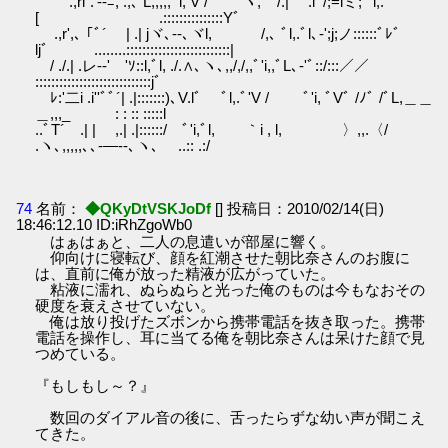
.,rl´.'-‐ﾆ, .,､ L,,,,,ﾞl, V / ヽ,ﾞ'´/.| .lﾞ/;=iミ;ﾞ'i,.
[ .:::::::::::::::Yﾞ
.,r',､ ｢ﾞ´ | .| jヾ､--､ヾl, /,､ ﾞl,.ﾞl､-';j;ノ::::::ﾞﾚﾞ
ljﾞ ........::::::::::::::::::::::::::|
/ ./.| .レ-‐' 'ｿ::l,ﾞl, ./.∧､ヽ､,,/,/,,ﾞ'i,,ﾞL､‐'ﾞ::/:::／／
:::::::::::::::::::::::::::::jﾞ
ﾚ:'二i .i''ﾞﾞ´| .|:::::::)､V.lﾞ ﾞl,.ﾞ'V / ﾞ'i, ﾞVﾞ /ﾉﾞ /ﾞL,＿＿
＿,,,_ : : :: :::::l
..ﾞT´ .| | ,.| .|::::::/ ﾞ'i,ﾞl, ｀i , l, 〉,,.〈/
.ヽ､,,,,,､､-―‐-､ヽ､ ..:: .:/
74
名前：
◆QKyDtVSKJoDf
[] 投稿日：2010/02/14(日)
18:46:12.10 ID:iRhZgoWb0
はぁはぁと、二人の息遣いが部屋に響く。
仰向けに寝転び、顔を紅潮させた朝比奈さんのお腹に
は、直前に俺が放った精液が広がっていた。
粘液に濡れ、ぬらぬらと光った俺のものは今もなおその
硬度を衰えさせていない。
俺は放り投げたズボンから携帯電話を抜き取った。携帯
電話を操作し、耳に当てる俺を朝比奈さんは呆けた顔で見
つめている。
『もしもし～？』
数回のダイアル音の後に、舌ったらずな幼い声が聞こえ
てきた。