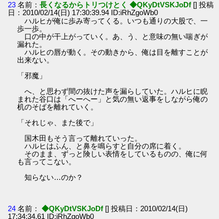
23
名前：
長くなるからトリつけとく ◆QKyDtVSKJoDf
[] 投稿
日：2010/02/14(日) 17:30:39.94 ID:iRhZgoWb0
ハルヒが俺に歩み寄ってくる。いつも通りの大股で、一
歩一歩。
口の中が干上がっていく。あ、う、と意味の無い喘ぎが
漏れた。
ハルヒの唇が動く。その動きから、俺は目を離すことが
出来ない。
「邪魔」
へ、と思わず間の抜けた声を漏らしていた。ハルヒに睨
まれた谷口は「へーへー」と気の無い返事をしながら俺の
机のそばを離れていく。
「それじゃ、また後で」
国木田もそう言って離れていった。
ハルヒはふん、と鼻を鳴らすと自分の席に着く。
そのまま、ずっと険しい表情をしているものの、俺に何
も言ってこない。
知らない…のか？
24
名前：
◆QKyDtVSKJoDf
[] 投稿日：2010/02/14(日)
17:34:34.61 ID:iRhZgoWb0