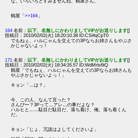
な。いろいろとすみませんね、鶴屋さん。
鶴屋「
>>164
」
164
名前：
以下、名無しにかわりましてVIPがお送りします
[]
投稿日：2010/02/02(火) 18:20:10.38 ID:CSl4qCpT0
でもねぇ、ハルにゃんを交えての3Pならお姉さんもやぶさ
かじゃないよっ！
171
名前：
以下、名無しにかわりましてVIPがお送りします
[]
投稿日：2010/02/02(火) 18:34:35.57 ID:WdMrls6tQ
鶴屋「でもねぇ、ハルにゃんを交えての3Pならお姉さんも
やぶさかじゃないよっ！」
キョン「…は？」
今、この人、なんて言った？
さんぴー？3Pって…アレ…の事だよな？
ハルヒと……駄目だ駄目だ、落ち着け、俺。落ち着くん
だ。
キョン「じょ、冗談はよしてくださいよ」