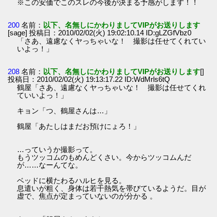
※この安価でこのスレの今後が決まる予感がします！！
200
名前：
以下、名無しにかわりましてVIPがお送りします
[sage] 投稿日：2010/02/02(火) 19:02:10.14 ID:gLZGfVbz0
「さあ、遠慮なくヤっちゃいな！ 撮影は任せてくれてい
いよっ！」
208
名前：
以下、名無しにかわりましてVIPがお送りします
[]
投稿日：2010/02/02(火) 19:13:17.22 ID:WdMrls6tQ
鶴屋「さあ、遠慮なくヤっちゃいな！ 撮影は任せてくれ
ていいよっ！」
キョン「つ、鶴屋さんは…」
鶴屋「あたしはまだお預けにょろ！」
…っていうか撮影って。
もうツッコムのもめんどくさい。今からツッコムんだ
が……なーんてな。
ベッドに横たわるハルヒを見る。
息遣いが粗く、身体は若干熱気を帯びているようだ。目が
虚で、焦点が定まっていないのが分かる 。