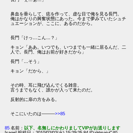
鼻血を垂らして、痣を作って、虚な目で俺を見る長門。
俺はかなりの興奮状態にあった。今まで夢みていたシュチ
ュエーションが、ここに、あるのだから。
長門「けっ…こん…？」
キョン「ああ。いつでも、いつまでも一緒に居るんだ、二
人で。長門、俺はお前が好きだから」
長門「…そう」
キョン「だから、」
その時、耳に飛び込んでくる雑音。
言うまでもなく、誰かが入って来たのだ。
反射的に扉の方をみる。
そこにいたのは―――
>>85
85
名前：
以下、名無しにかわりましてVIPがお送りします
[sage] 投稿日：2010/02/02(火) 15:29:25.84 ID:rHmajuC40