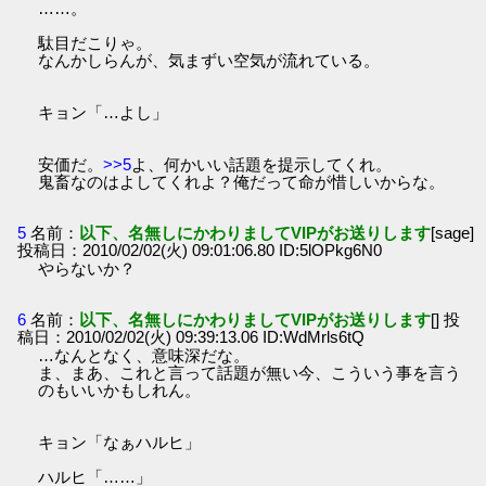
……。
駄目だこりゃ。
なんかしらんが、気まずい空気が流れている。
キョン「…よし」
安価だ。
>>5
よ、何かいい話題を提示してくれ。
鬼畜なのはよしてくれよ？俺だって命が惜しいからな。
5
名前：
以下、名無しにかわりましてVIPがお送りします
[sage]
投稿日：2010/02/02(火) 09:01:06.80 ID:5lOPkg6N0
やらないか？
6
名前：
以下、名無しにかわりましてVIPがお送りします
[] 投
稿日：2010/02/02(火) 09:39:13.06 ID:WdMrls6tQ
…なんとなく、意味深だな。
ま、まあ、これと言って話題が無い今、こういう事を言う
のもいいかもしれん。
キョン「なぁハルヒ」
ハルヒ「……」