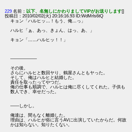
229
名前：
以下、名無しにかわりましてVIPがお送りします
[]
投稿日：2010/02/02(火) 20:16:16.93 ID:WdMrls6tQ
キョン「ハルヒッ…！もう、俺…っ」
ハルヒ「ぁ、あっ、きょん、はっ、あ、」
キョン「……ハルヒッ！！」
――――――
その後。
さらにハルヒと数回ヤり、鶴屋さんともヤった。
そして、俺はハルヒと結婚した。
責任を取ったってやつだ。
俺の仕事も順調で、ハルヒは俺に尽くしてくれた。子供も
数人でき、幸せだった。
――しかし。
俺達は、間もなく離婚した。
理由は、ハルヒが俗に言うAVに出演していたからだ。何故
かは知らない。知りたくない。