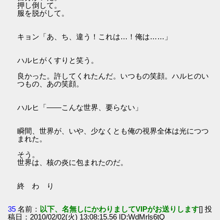
押し倒して。
服を脱がして。
キョン「あ、ち、違う！これは…！俺は……」
ハルヒがくすりと笑う。
良かった。許してくれたんだ。いつもの笑顔。ハルヒのい
つもの、あの笑顔。
ハルヒ「――こんな世界、要らない」
瞬間、世界が、いや、少なくとも俺の視界全体は光につつ
まれた。
そう。
世界は、核の炎に包まれたのだ。
終 わ り
35
名前：
以下、名無しにかわりましてVIPがお送りします
[] 投
稿日：2010/02/02(火) 13:08:15.56 ID:WdMrls6tQ