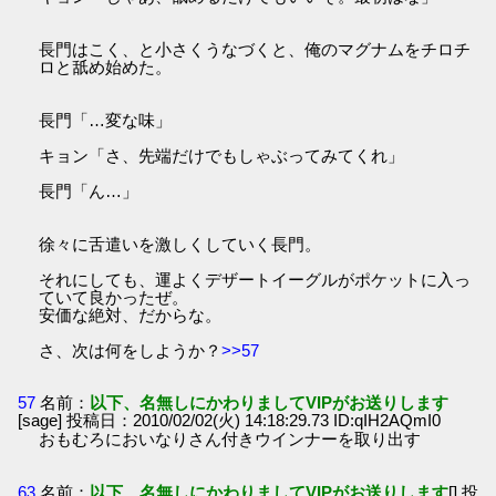
長門はこく、と小さくうなづくと、俺のマグナムをチロチ
ロと舐め始めた。
長門「…変な味」
キョン「さ、先端だけでもしゃぶってみてくれ」
長門「ん…」
徐々に舌遣いを激しくしていく長門。
それにしても、運よくデザートイーグルがポケットに入っ
ていて良かったぜ。
安価な絶対、だからな。
さ、次は何をしようか？
>>57
57
名前：
以下、名無しにかわりましてVIPがお送りします
[sage] 投稿日：2010/02/02(火) 14:18:29.73 ID:qIH2AQmI0
おもむろにおいなりさん付きウインナーを取り出す
63
名前：
以下、名無しにかわりましてVIPがお送りします
[] 投