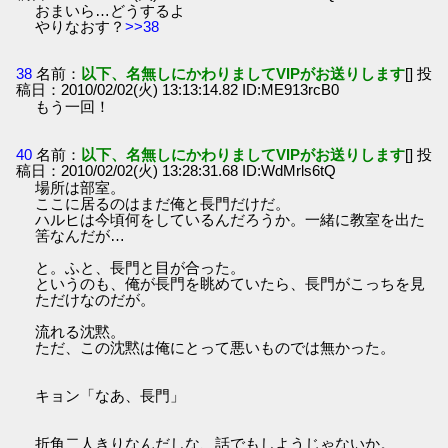
おまいら…どうするよ
やりなおす？
>>38
38
名前：
以下、名無しにかわりましてVIPがお送りします
[] 投
稿日：2010/02/02(火) 13:13:14.82 ID:ME913rcB0
もう一回！
40
名前：
以下、名無しにかわりましてVIPがお送りします
[] 投
稿日：2010/02/02(火) 13:28:31.68 ID:WdMrls6tQ
場所は部室。
ここに居るのはまだ俺と長門だけだ。
ハルヒは今頃何をしているんだろうか。一緒に教室を出た
筈なんだが…
と。ふと、長門と目が合った。
というのも、俺が長門を眺めていたら、長門がこっちを見
ただけなのだが。
流れる沈黙。
ただ、この沈黙は俺にとって悪いものでは無かった。
キョン「なあ、長門」
折角二人きりなんだしな、話でもしようじゃないか。