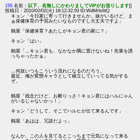
155
名前：
以下、名無しにかわりましてVIPがお送りします
[]
投稿日：2010/02/02(火) 18:12:32.93 ID:WdMrls6tQ
キョン「今日家に寄って行きませんか。妹がいるけど、ま
ぁ保健体育の予習みたいなものですし大丈夫ですよ」
鶴屋「保健体育？あたしがキョン君の家に？」
キョン「はい」
鶴屋「…キョン君も、なかなか隅に置けないね！先輩を誘
っちゃったかぁ」
…何故いつもこういう流れになるのだろう。
最近、俺が変態キャラとして確立していってる気がする
ぞ。
鶴屋「残念だけど、お断りっさ！キョン君にはハルにゃん
がいるじゃないかっ！」
キョン「どうして、そこでハルヒが出て来るんです」
鶴屋「あはは、冗談だよっ」
なんか、この人を見てるとこっちまで元気になって来る