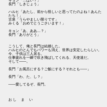
キョン「…はい？」
長門「しきじょう」
ハルヒ「あたし、前から怪しいと思ってたのよね！あんた
たち！」
古泉「うらやましい限りです」
みくる「おめでとうごさいます！」
キョン「あ、ああ…？」
長門「ありがとう」
こうして、俺と長門は結婚した。
ハルヒのとんでもパワーも消え、世界は安定したらしい。
今、子供は三人居る。
仕事疲れを一瞬で吹き飛ばしてくれる、天使達だ。
そして――。
長門「お風呂にする？ご飯にする？それとも――」
長門「わ、た、し？」
――愛してるぞ、長門。
お し ま い