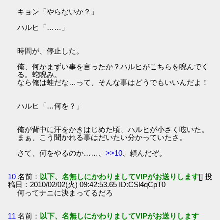
キョン「やらないか？」
ハルヒ「……」
時間が、停止した。
俺、何かまずい事を言ったか？ハルヒがこちらを睨んでく
る。蛇睨み。
なら俺は蛙だな…って、そんな事はどうでもいいんだよ！
ハルヒ「…何を？」
俺が背中に汗をかきはじめた頃、ハルヒが小さく呟いた。
まぁ、こう聞かれる事はだいたい分かっていたさ。
さて、何をやるのか……、
>>10
、頼んだぞ。
10
名前：
以下、名無しにかわりましてVIPがお送りします
[] 投
稿日：2010/02/02(火) 09:42:53.65 ID:CSl4qCpT0
何ってナニに決まってるだろ
11
名前：
以下、名無しにかわりましてVIPがお送りします