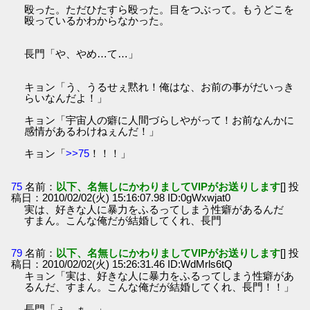
殴った。ただひたすら殴った。目をつぶって。もうどこを
殴っているかわからなかった。
長門「や、やめ…て…」
キョン「う、うるせぇ黙れ！俺はな、お前の事がだいっき
らいなんだよ！」
キョン「宇宙人の癖に人間づらしやがって！お前なんかに
感情があるわけねぇんだ！」
キョン「
>>75
！！！」
75
名前：
以下、名無しにかわりましてVIPがお送りします
[] 投
稿日：2010/02/02(火) 15:16:07.98 ID:0gWxwjat0
実は、好きな人に暴力をふるってしまう性癖があるんだ
すまん。こんな俺だが結婚してくれ、長門
79
名前：
以下、名無しにかわりましてVIPがお送りします
[] 投
稿日：2010/02/02(火) 15:26:31.46 ID:WdMrls6tQ
キョン「実は、好きな人に暴力をふるってしまう性癖があ
るんだ、すまん。こんな俺だが結婚してくれ、長門！！」
長門「ぇ…ぁ…」