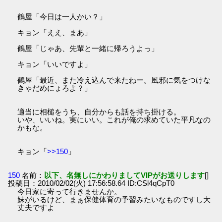
鶴屋「今日は一人かい？」
キョン「ええ、まあ」
鶴屋「じゃあ、先輩と一緒に帰ろうよっ」
キョン「いいですよ」
鶴屋「最近、また冷え込んで来たねー。風邪に気をつけな
きゃだめにょろよ？」
適当に相槌をうち、自分からも話を持ち掛ける。
いや、いいね。実にいい。これが俺の求めていた平凡なの
かもな。
キョン「
>>150
」
150
名前：
以下、名無しにかわりましてVIPがお送りします
[]
投稿日：2010/02/02(火) 17:56:58.64 ID:CSl4qCpT0
今日家に寄って行きませんか。
妹がいるけど、まぁ保健体育の予習みたいなものですし大
丈夫ですよ