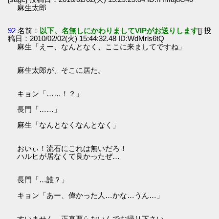
麻生太郎
92
名前：
以下、名無しにかわりましてVIPがお送りします
[] 投
稿日：2010/02/02(火) 15:44:32.48 ID:WdMrls6tQ
麻生「えー、なんとなく、ここに来ましてですね」
麻生太郎が、そこに居た。
キョン「……！？」
長門「……」
麻生「なんとなくなんとなく」
おいぃ！流石にこれは無いだろ！
ハルヒが居なくて良かったぜ…
長門「…誰？」
キョン「あー、偉かった人…かな…うん…」
すいません。正直要らないんでお帰り下さい。