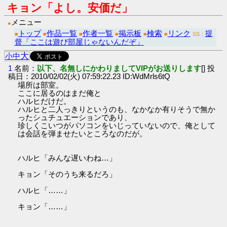
キョン「よし。安価だ」
メニュー
●
トップ
作品一覧
作者一覧
掲示板
検索
リンク
提
■
■
■
■
■
■
SS：
督「ここは遊び部屋じゃないんだぞ」
大
小
中
1
名前：
以下、名無しにかわりましてVIPがお送りします
[] 投
稿日：2010/02/02(火) 07:59:22.23 ID:WdMrls6tQ
場所は部室。
ここに居るのはまだ俺と
ハルヒだけだ。
ハルヒと二人っきりというのも、なかなか有りそうで無か
ったシュチュエーションであり、
珍しくこいつがパソコンをいじっていないので、俺として
は会話を弾ませたいところなのだが。
ハルヒ「みんな遅いわね…」
キョン「そのうち来るだろ」
ハルヒ「……」
キョン「……」