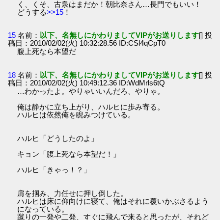
く、くそ、古泉はまだか！朝比奈さん…長門でもいい！
どうする
>>15
！
15
名前：
以下、名無しにかわりましてVIPがお送りします
[] 投
稿日：2010/02/02(火) 10:32:28.56 ID:CSl4qCpT0
腹上死なら本望だ
18
名前：
以下、名無しにかわりましてVIPがお送りします
[] 投
稿日：2010/02/02(火) 10:49:12.36 ID:WdMrls6tQ
…わかったよ。やりゃいいんだろ、やりゃ。
俺は静かに立ち上がり、ハルヒに歩み寄る。
ハルヒは依然俺を睨みつけている。
ハルヒ「どうしたのよ」
キョン「腹上死なら本望だ！」
ハルヒ「きゃっ！？」
肩を掴み、力任せに押し倒した。
ハルヒは床に仰向けに寝て、俺はそれに覆いかぶさるよう
になっている。
蹴りの一発や二発、すぐに飛んで来ると思ったが、それど