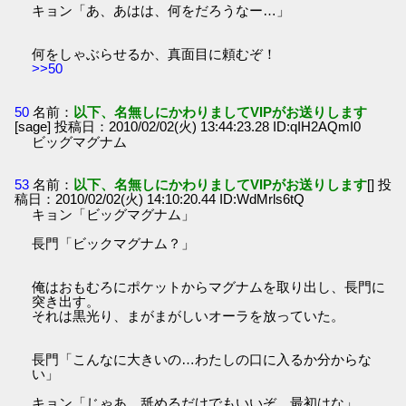
キョン「あ、あはは、何をだろうなー…」
何をしゃぶらせるか、真面目に頼むぞ！
>>50
50
名前：
以下、名無しにかわりましてVIPがお送りします
[sage] 投稿日：2010/02/02(火) 13:44:23.28 ID:qIH2AQmI0
ビッグマグナム
53
名前：
以下、名無しにかわりましてVIPがお送りします
[] 投
稿日：2010/02/02(火) 14:10:20.44 ID:WdMrls6tQ
キョン「ビッグマグナム」
長門「ビックマグナム？」
俺はおもむろにポケットからマグナムを取り出し、長門に
突き出す。
それは黒光り、まがまがしいオーラを放っていた。
長門「こんなに大きいの…わたしの口に入るか分からな
い」
キョン「じゃあ、舐めるだけでもいいぞ。最初はな」