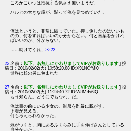
ころかこいつは抵抗する気さえ無いようだ。
ハルヒの大きな瞳が、黙って俺を見つめていた。
俺はというと、非常に困っていた。押し倒したのはいいも
のの、何をすればいいのか分からない。何と言葉をかけれ
ばいいのか、分からない。
……助けてくれ、
>>22
22
名前：
以下、名無しにかわりましてVIPがお送りします
[] 投
稿日：2010/02/02(火) 10:58:20.88 ID:X91NCfMl0
世界は核の炎に包まれた
27
名前：
以下、名無しにかわりましてVIPがお送りします
[] 投
稿日：2010/02/02(火) 11:24:40.72 ID:WdMrls6tQ
もう知らん。どうにでもなれ、だ。
俺は目の前にいる少女の、制服を乱暴に脱がす。
下着が見える。
何も考えられなかった。
気がつくと、胸にあるふくらみに手を伸ばさんとしている
自分がいた。