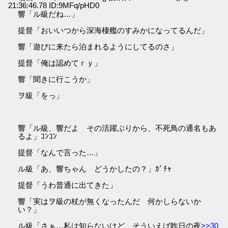
21:36:46.78 ID:9MFq/pHD0
響「ル級だね…」
提督「おいいつから深海棲艦のすみかになってるんだ」
響「遊びに来たら泊まれるようにしてるのさ」
提督「俺は認めてｒｙ」
響「聞きに行こうか」
ヲ級「をっ」
響「ル級、響だよ その活躍ぶりから、不死鳥の通名もあ
るよ」ｺﾝｺﾝ
提督「なんで言った…」
ル級「あ、響ちゃん どうかしたの？」ｶﾞﾁｬ
提督「うわ普通に出てきた」
響「実はヲ級の杖が無くなったんだ 何かしらないか
い？」
ル級「さぁ…私は知らないけど そういえば昨日の夜
>>30