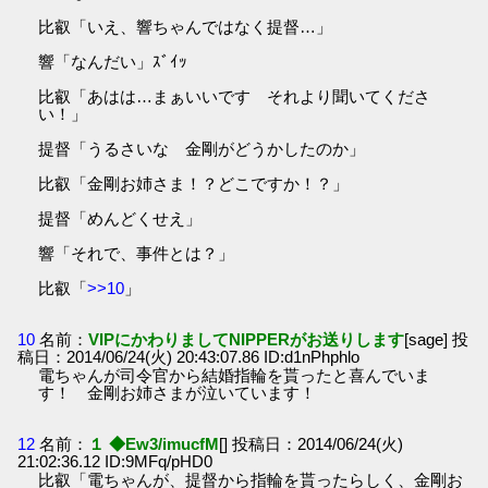
比叡「いえ、響ちゃんではなく提督…」
響「なんだい」ｽﾞｲｯ
比叡「あはは…まぁいいです それより聞いてくださ
い！」
提督「うるさいな 金剛がどうかしたのか」
比叡「金剛お姉さま！？どこですか！？」
提督「めんどくせえ」
響「それで、事件とは？」
比叡「
>>10
」
10
名前：
VIPにかわりましてNIPPERがお送りします
[sage] 投
稿日：2014/06/24(火) 20:43:07.86 ID:d1nPhphlo
電ちゃんが司令官から結婚指輪を貰ったと喜んでいま
す！ 金剛お姉さまが泣いています！
12
名前：
１ ◆Ew3/imucfM
[] 投稿日：2014/06/24(火)
21:02:36.12 ID:9MFq/pHD0
比叡「電ちゃんが、提督から指輪を貰ったらしく、金剛お