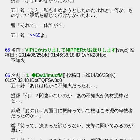
提督「なぜ止めなかったんだ」
五十鈴「ええ、私も止めようとしたのだけれど、何か、も
のすごい殺気を感じて行けなかったわ…」
響「それで、一体誰が？」
五十鈴「
>>65
よ」
65
名前：
VIPにかわりましてNIPPERがお送りします
[sage] 投
稿日：2014/06/25(水) 01:46:38.18 ID:1vYK28Hpo
不知火
66
名前：
１ ◆Ew3/imucfM
[] 投稿日：2014/06/25(水)
01:57:33.48 ID:aTQFSw8d0
五十鈴「あれは確かに不知火だったわ…」
提督「何！？間違いないのか あの不知火が資材泥棒だ
と…」
武蔵「おのれ…真面目に振舞っていて根はこそ泥の卑怯者
だったのか…」
響「待って、決まった訳じゃない、実際に聞いてみるのが
早い」