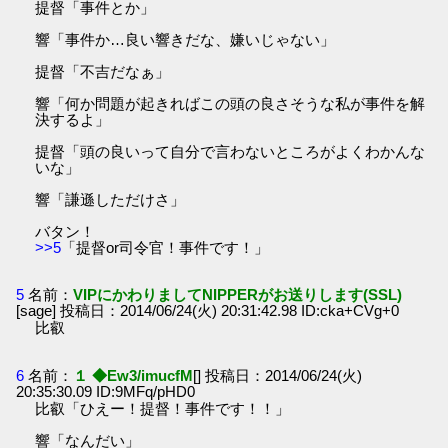
提督「事件とか」
響「事件か…良い響きだな、嫌いじゃない」
提督「不吉だなぁ」
響「何か問題が起きればこの頭の良さそうな私が事件を解
決するよ」
提督「頭の良いって自分で言わないところがよくわかんな
いな」
響「謙遜しただけさ」
バタン！
>>5
「提督or司令官！事件です！」
5
名前：
VIPにかわりましてNIPPERがお送りします(SSL)
[sage] 投稿日：2014/06/24(火) 20:31:42.98 ID:cka+CVg+0
比叡
6
名前：
１ ◆Ew3/imucfM
[] 投稿日：2014/06/24(火)
20:35:30.09 ID:9MFq/pHD0
比叡「ひえー！提督！事件です！！」
響「なんだい」