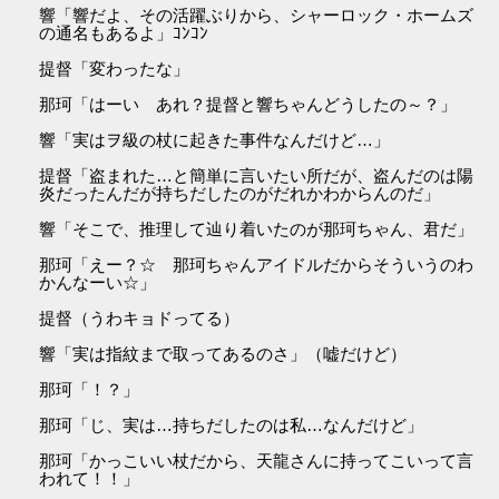
響「響だよ、その活躍ぶりから、シャーロック・ホームズ
の通名もあるよ」ｺﾝｺﾝ
提督「変わったな」
那珂「はーい あれ？提督と響ちゃんどうしたの～？」
響「実はヲ級の杖に起きた事件なんだけど…」
提督「盗まれた…と簡単に言いたい所だが、盗んだのは陽
炎だったんだが持ちだしたのがだれかわからんのだ」
響「そこで、推理して辿り着いたのが那珂ちゃん、君だ」
那珂「えー？☆ 那珂ちゃんアイドルだからそういうのわ
かんなーい☆」
提督（うわキョドってる）
響「実は指紋まで取ってあるのさ」（嘘だけど）
那珂「！？」
那珂「じ、実は…持ちだしたのは私…なんだけど」
那珂「かっこいい杖だから、天龍さんに持ってこいって言
われて！！」