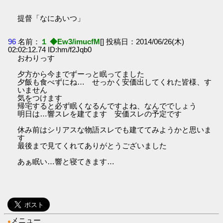
提督「なにあいつ」
96
名前：
１ ◆Ew3/imucfM
[] 投稿日：2014/06/26(木)
02:02:12.74 ID:hm/f2Jqb0
おわりっす
夕方から今までずーっと眠ってました
夕飯も食べずにね… せっかく安価出してくれた皆様、す
いません
気をつけます
帰宅すると必ず眠くなるんですよね、なんででしょう
明日は…響スレを建てます 安価スレの予定です
休み前はシリアスな物語スレでも建ててみようかと思いま
す
最後まで見てくれてありがとうございました
あぁ眠い…響と寝てきます…
メニュー
●