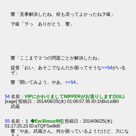
響「見事解決したね、杖も戻ってよかったねヲ級」
ヲ級「ヲっ ありがとう、響」
響「ここまで２つの問題ごとが解決したね」
提督「おい、あそこでなんだか困ってそうな
>>54
がいる
ぞ」
響「聞いてみよう、やあ、
>>54
」
54
名前：
VIPにかわりましてNIPPERがお送りします(SSL)
[sage] 投稿日：2014/06/25(水) 01:06:57.95 ID:1hBvLinB0
武蔵
55
名前：
１ ◆Ew3/imucfM
[] 投稿日：2014/06/25(水)
01:17:25.23 ID:aTQFSw8d0
響「やあ、武蔵さん、何か困っているようだけど、力にな
るよ」