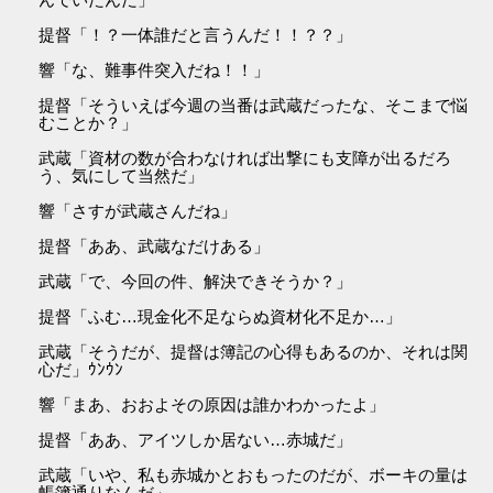
提督「！？一体誰だと言うんだ！！？？」
響「な、難事件突入だね！！」
提督「そういえば今週の当番は武蔵だったな、そこまで悩
むことか？」
武蔵「資材の数が合わなければ出撃にも支障が出るだろ
う、気にして当然だ」
響「さすが武蔵さんだね」
提督「ああ、武蔵なだけある」
武蔵「で、今回の件、解決できそうか？」
提督「ふむ…現金化不足ならぬ資材化不足か…」
武蔵「そうだが、提督は簿記の心得もあるのか、それは関
心だ」ｳﾝｳﾝ
響「まあ、おおよその原因は誰かわかったよ」
提督「ああ、アイツしか居ない…赤城だ」
武蔵「いや、私も赤城かとおもったのだが、ボーキの量は
帳簿通りなんだ」