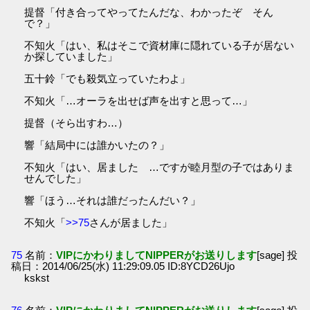
提督「付き合ってやってたんだな、わかったぞ そん
で？」
不知火「はい、私はそこで資材庫に隠れている子が居ない
か探していました」
五十鈴「でも殺気立っていたわよ」
不知火「…オーラを出せば声を出すと思って…」
提督（そら出すわ…）
響「結局中には誰かいたの？」
不知火「はい、居ました …ですが睦月型の子ではありま
せんでした」
響「ほう…それは誰だったんだい？」
不知火「
>>75
さんが居ました」
75
名前：
VIPにかわりましてNIPPERがお送りします
[sage] 投
稿日：2014/06/25(水) 11:29:09.05 ID:8YCD26Ujo
kskst