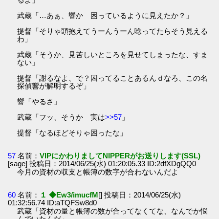
武蔵「…あぁ、響か 困っているように見えたか？」
提督「そりゃ頭抱えてうーんうーん唸ってたらそう見える
わ」
武蔵「そうか、見苦しいところを見せてしまったな、すま
ない」
提督「謝るなよ、で？困ってることあるんｄなろ、この名
探偵響が解明するぞ」
響「やるさ」
武蔵「フッ、そうか 実は
>>57
」
提督「なるほどそりゃ困ったな」
57
名前：
VIPにかわりましてNIPPERがお送りします(SSL)
[sage] 投稿日：2014/06/25(水) 01:20:05.33 ID:2dfXDgQQ0
今月の資材の収支と帳簿の数字が合わないんだよ
60
名前：
１ ◆Ew3/imucfM
[] 投稿日：2014/06/25(水)
01:32:56.74 ID:aTQFSw8d0
武蔵「資材の量と帳簿の数が合ってなくてな、なんでか悩
んでいたんだ」