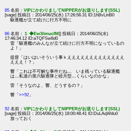
85
名前：
VIPにかわりましてNIPPERがお送りします(SSL)
[sage] 投稿日：2014/06/25(水) 17:26:56.31 ID:1hBvLinB0
駆逐艦が立て続けに行方不明に
86
名前：
１ ◆Ew3/imucfM
[] 投稿日：2014/06/25(水)
17:46:34.12 ID:aTQFSw8d0
雷「駆逐艦のみんなが立て続けに行方不明になっているの
よ！」
提督「はいはいそういう事ｋえええええええええええええ
えええ！？」
響「これは不可解な事件だね… いま残っている駆逐艦
は…私達の第六駆逐隊と睦月型…くらいなのかな」
雷「そうなのよ、響、どうするの？」
響「
>>92
」
92
名前：
VIPにかわりましてNIPPERがお送りします(SSL)
[sage] 投稿日：2014/06/25(水) 18:00:48.41 ID:DuLAqWdu0
放っておく