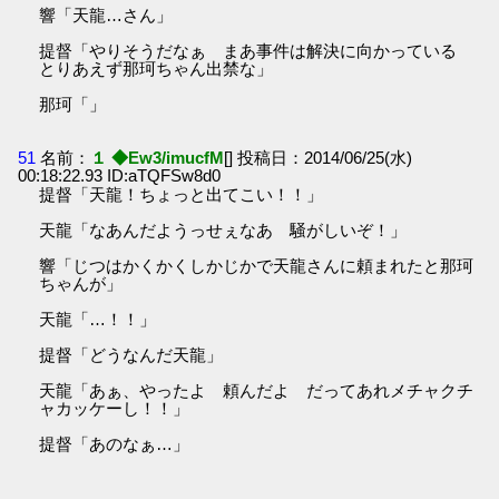
響「天龍…さん」
提督「やりそうだなぁ まあ事件は解決に向かっている
とりあえず那珂ちゃん出禁な」
那珂「」
51
名前：
１ ◆Ew3/imucfM
[] 投稿日：2014/06/25(水)
00:18:22.93 ID:aTQFSw8d0
提督「天龍！ちょっと出てこい！！」
天龍「なあんだようっせぇなあ 騒がしいぞ！」
響「じつはかくかくしかじかで天龍さんに頼まれたと那珂
ちゃんが」
天龍「…！！」
提督「どうなんだ天龍」
天龍「あぁ、やったよ 頼んだよ だってあれメチャクチ
ャカッケーし！！」
提督「あのなぁ…」