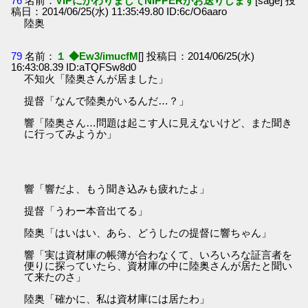
76
名前：
VIPにかわりましてNIPPERがお送りします
[sage] 投
稿日：2014/06/25(水) 11:35:49.80 ID:6c/O6aaro
陸奥
79
名前：
１ ◆Ew3/imucfM
[] 投稿日：2014/06/25(水)
16:43:08.39 ID:aTQFSw8d0
不知火「陸奥さんが居ました」
提督「なんで陸奥がいるんだ…？」
響「陸奥さん…問題は起こす人に見えないけど、また聞き
に行ってみようか」
響「響だよ、もう聞き込みも疲れたよ」
提督「うわー本音出てる」
陸奥「はいはい、あら、どうしたの提督に響ちゃん」
響「実は資材庫の帳簿が合わなくて、いろいろな証言者を
便りに探っていたら、資材庫の中に陸奥さんが居たと聞い
て来たのさ」
陸奥「確かに、私は資材庫には居たわ」