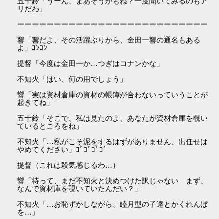
五十鈴「うーん、まあそうかもね？一度聞いてみるのもア
リだわ」
ーーーーーーーーーーーーーーーーーーーーーーーーーー
響「響だよ、その活躍ぶりから、金田一響の通名もある
よ」ｺﾝｺﾝ
提督「今度は金田一か…つぎはコナンかな」
不知火「はい、何の用でしょう」
響「実は資材倉庫の資材の帳簿が合わないっていうことが
起きてね」
五十鈴「そこで、私は見たのよ、あなたが資材倉庫を覗い
ているところをね」
不知火「…私がこそ泥をするはずがありません、出任せは
やめてください」ｺﾞｺﾞｺﾞｺﾞ
提督（これは殺気感じるわ…）
響「待って、まだ不知火と決めつけた訳じゃない まず、
なんで資材庫を覗いていたんだい？」
不知火「…お恥ずかしながら、睦月型の子達とかくれんぼ
を…」