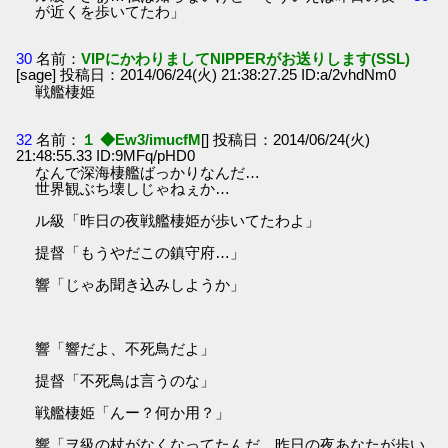
が近くを歩いてたわ」
30
名前：
VIPにかわりましてNIPPERがお送りします(SSL)
[sage] 投稿日：2014/06/24(火) 21:38:27.25 ID:a/2vhdNm0
戦艦棲姫
32
名前：
１ ◆Ew3/imucfM
[] 投稿日：2014/06/24(火)
21:48:55.33 ID:9MFq/pHD0
なんで深海棲艦ばっかりなんだ…
世界観ぶち壊しじゃねぇか…
ル級「昨日の夜戦艦棲姫が歩いてたわよ」
提督「もうやだこの鎮守府…」
響「じゃあ聞き込みしようか」
響「響だよ、不死鳥だよ」
提督「不死鳥は言うのな」
戦艦棲姫「んー？何か用？」
響「ヲ級の杖がなくなってたんだ、昨日の夜あなたが歩い