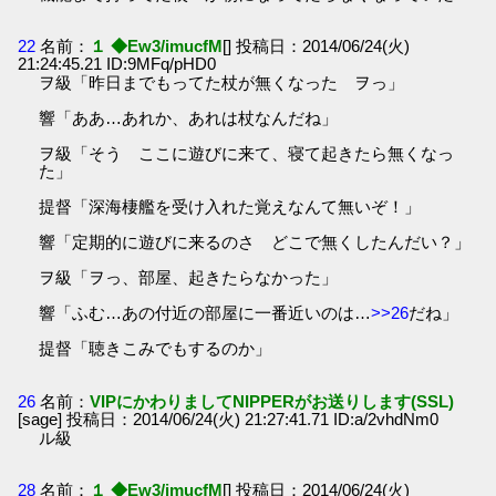
22
名前：
１ ◆Ew3/imucfM
[] 投稿日：2014/06/24(火)
21:24:45.21 ID:9MFq/pHD0
ヲ級「昨日までもってた杖が無くなった ヲっ」
響「ああ…あれか、あれは杖なんだね」
ヲ級「そう ここに遊びに来て、寝て起きたら無くなっ
た」
提督「深海棲艦を受け入れた覚えなんて無いぞ！」
響「定期的に遊びに来るのさ どこで無くしたんだい？」
ヲ級「ヲっ、部屋、起きたらなかった」
響「ふむ…あの付近の部屋に一番近いのは…
>>26
だね」
提督「聴きこみでもするのか」
26
名前：
VIPにかわりましてNIPPERがお送りします(SSL)
[sage] 投稿日：2014/06/24(火) 21:27:41.71 ID:a/2vhdNm0
ル級
28
名前：
１ ◆Ew3/imucfM
[] 投稿日：2014/06/24(火)