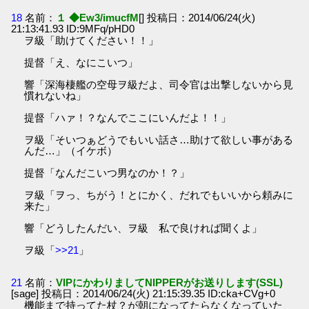
18
名前：
１ ◆Ew3/imucfM
[] 投稿日：2014/06/24(火)
21:13:41.93 ID:9MFq/pHD0
ヲ級「助けてください！！」
提督「え、なにこいつ」
響「深海棲艦の空母ヲ級だよ、司令官は出撃しないから見
慣れないね」
提督「ハァ！？なんでここにいんだよ！！」
ヲ級「そいつぁどうでもいい話さ…助けて欲しい事がある
んだ…」（イケボ）
提督「なんだこいつ男なのか！？」
ヲ級「ヲっ、ちがう！とにかく、だれでもいいから頼みに
来た」
響「どうしたんだい、ヲ級 私で良ければ聞くよ」
ヲ級「
>>21
」
21
名前：
VIPにかわりましてNIPPERがお送りします(SSL)
[sage] 投稿日：2014/06/24(火) 21:15:39.35 ID:cka+CVg+0
機能まで持ってた杖？が朝になってたらなくなっていた