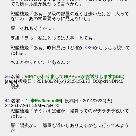
てる所をル級が見たって言うから」
戦艦棲姫「あぁ…ヲ級の部屋の近くは歩いたけど、入って
ないわ あの杖重要そうに見えないし」
響「それもそうか…」
ヲ級「ヲっ 私にとっては大事 とても」
戦艦棲姫「あぁ、昨日見たけど確か
>>36
がちらちら覗いて
たわよ」
ちょとやりたいことあるんで
36
名前：
VIPにかわりましてNIPPERがお送りします(SSL)
[sage] 投稿日：2014/06/24(火) 21:51:53.72 ID:XpkNNDNc0
陽炎
44
名前：
１ ◆Ew3/imucfM
[] 投稿日：2014/06/24(火)
22:36:07.96 ID:9MFq/pHD0
戦艦棲姫「そういえば確か…陽炎ってのがチラチラ覗いて
たわよ」
響「陽炎か… 部屋も近いしありえるかも…行ってみよう
か」