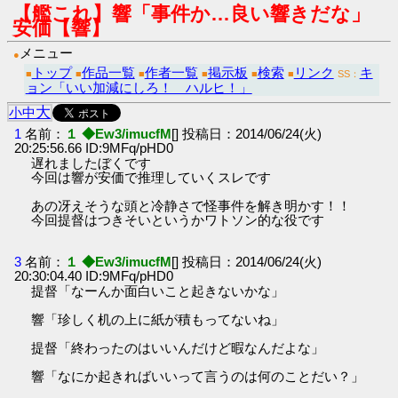
【艦これ】響「事件か…良い響きだな」
安価【響】
メニュー
●
トップ
作品一覧
作者一覧
掲示板
検索
リンク
キ
■
■
■
■
■
■
SS：
ョン「いい加減にしろ！ ハルヒ！」
大
小
中
1
名前：
１ ◆Ew3/imucfM
[] 投稿日：2014/06/24(火)
20:25:56.66 ID:9MFq/pHD0
遅れましたぼくです
今回は響が安価で推理していくスレです
あの冴えそうな頭と冷静さで怪事件を解き明かす！！
今回提督はつきそいというかワトソン的な役です
3
名前：
１ ◆Ew3/imucfM
[] 投稿日：2014/06/24(火)
20:30:04.40 ID:9MFq/pHD0
提督「なーんか面白いこと起きないかな」
響「珍しく机の上に紙が積もってないね」
提督「終わったのはいいんだけど暇なんだよな」
響「なにか起きればいいって言うのは何のことだい？」