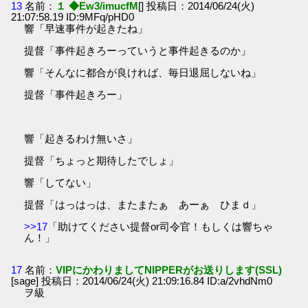
13
名前：
１ ◆Ew3/imucfM
[] 投稿日：2014/06/24(火)
21:07:58.19 ID:9MFq/pHD0
響「早速事件が起きたね」
提督「事件起きろーっていうと事件起きるのか」
響「そんなに都合が良ければ、毎日退屈しないね」
提督「事件起きろー」
響「起きるわけ無いさ」
提督「ちょっと期待したでしょ」
響「してない」
提督「はっはっは、またまたぁ あーぁ ひまｄ」
>>17
「助けてください提督or司令官！もしくは響ちゃ
ん！」
17
名前：
VIPにかわりましてNIPPERがお送りします(SSL)
[sage] 投稿日：2014/06/24(火) 21:09:16.84 ID:a/2vhdNm0
ヲ級