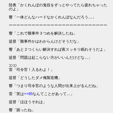
陸奥「かくれんぼの鬼役をずっとやってたら疲れちゃった
のよ」
響「一体どんなハードなかくれんぼなんだろう…」
ーーーーーーーーーーーーーーーーーーーーーーーーーー
響「これで難事件３つめを解決したね」
提督「難事件かはわからんけどそうだな」
響「あと２つくらい解決すれば夜スッキリ眠れそうだよ」
提督「問題は起こらない方がいいんだけどな…」
ｺﾝｺﾝ
雷「司令官！入るわよ！」
提督「どうしたダメ俺製造機」
響「つまり司令官のような人間が出来上がるんだね」
雷「実は
>>85
なんてことがあって…」
提督「ほほうそれは」
響「困ったね」