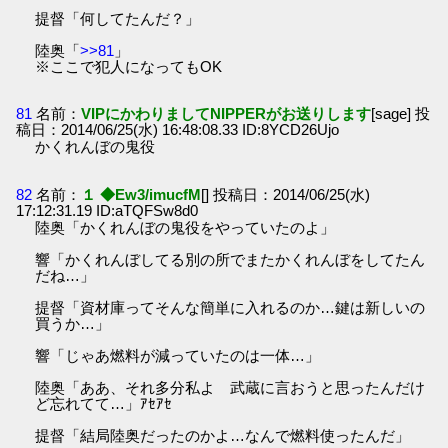
提督「何してたんだ？」
陸奥「
>>81
」
※ここで犯人になってもOK
81
名前：
VIPにかわりましてNIPPERがお送りします
[sage] 投
稿日：2014/06/25(水) 16:48:08.33 ID:8YCD26Ujo
かくれんぼの鬼役
82
名前：
１ ◆Ew3/imucfM
[] 投稿日：2014/06/25(水)
17:12:31.19 ID:aTQFSw8d0
陸奥「かくれんぼの鬼役をやっていたのよ」
響「かくれんぼしてる別の所でまたかくれんぼをしてたん
だね…」
提督「資材庫ってそんな簡単に入れるのか…鍵は新しいの
買うか…」
響「じゃあ燃料が減っていたのは一体…」
陸奥「ああ、それ多分私よ 武蔵に言おうと思ったんだけ
ど忘れてて…」ｱｾｱｾ
提督「結局陸奥だったのかよ…なんで燃料使ったんだ」