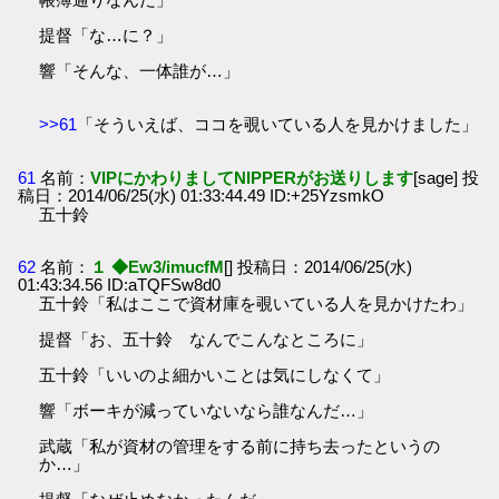
提督「な…に？」
響「そんな、一体誰が…」
>>61
「そういえば、ココを覗いている人を見かけました」
61
名前：
VIPにかわりましてNIPPERがお送りします
[sage] 投
稿日：2014/06/25(水) 01:33:44.49 ID:+25YzsmkO
五十鈴
62
名前：
１ ◆Ew3/imucfM
[] 投稿日：2014/06/25(水)
01:43:34.56 ID:aTQFSw8d0
五十鈴「私はここで資材庫を覗いている人を見かけたわ」
提督「お、五十鈴 なんでこんなところに」
五十鈴「いいのよ細かいことは気にしなくて」
響「ボーキが減っていないなら誰なんだ…」
武蔵「私が資材の管理をする前に持ち去ったというの
か…」