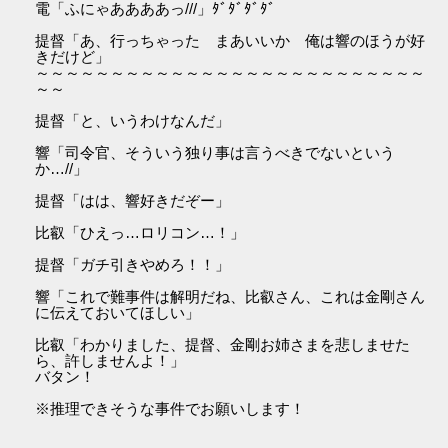
電「ふにゃああああっ///」ﾀﾞﾀﾞﾀﾞﾀﾞ
提督「あ、行っちゃった まあいいか 俺は響のほうが好
きだけど」
～～～～～～～～～～～～～～～～～～～～～～～～～～
～～
提督「と、いうわけなんだ」
響「司令官、そういう独り事は言うべきでないという
か…//」
提督「はは、響好きだぞー」
比叡「ひえっ…ロリコン…！」
提督「ガチ引きやめろ！！」
響「これで難事件は解明だね、比叡さん、これは金剛さん
に伝えておいてほしい」
比叡「わかりました、提督、金剛お姉さまを悲しませた
ら、許しませんよ！」
バタン！
※推理できそうな事件でお願いします！