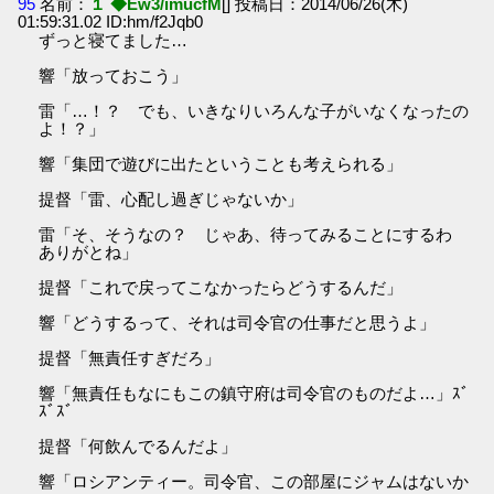
95
名前：
１ ◆Ew3/imucfM
[] 投稿日：2014/06/26(木)
01:59:31.02 ID:hm/f2Jqb0
ずっと寝てました…
響「放っておこう」
雷「…！？ でも、いきなりいろんな子がいなくなったの
よ！？」
響「集団で遊びに出たということも考えられる」
提督「雷、心配し過ぎじゃないか」
雷「そ、そうなの？ じゃあ、待ってみることにするわ
ありがとね」
提督「これで戻ってこなかったらどうするんだ」
響「どうするって、それは司令官の仕事だと思うよ」
提督「無責任すぎだろ」
響「無責任もなにもこの鎮守府は司令官のものだよ…」ｽﾞ
ｽﾞｽﾞ
提督「何飲んでるんだよ」
響「ロシアンティー。司令官、この部屋にジャムはないか