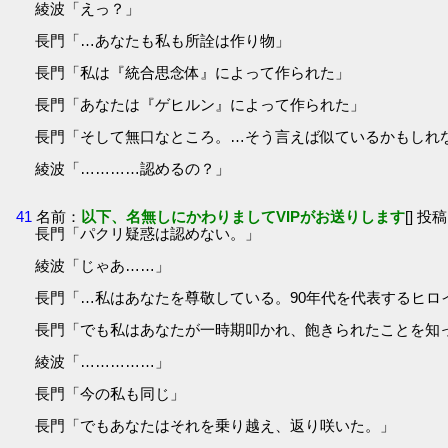
綾波「えっ？」
長門「…あなたも私も所詮は作り物」
長門「私は『統合思念体』によって作られた」
長門「あなたは『ゲヒルン』によって作られた」
長門「そして無口なところ。…そう言えば似ているかもしれ
綾波「…………認めるの？」
41
名前：
以下、名無しにかわりましてVIPがお送りします
[] 投稿
長門「パクリ疑惑は認めない。」
綾波「じゃあ……」
長門「…私はあなたを尊敬している。90年代を代表するヒロ
長門「でも私はあなたが一時期叩かれ、飽きられたことを知
綾波「……………」
長門「今の私も同じ」
長門「でもあなたはそれを乗り越え、返り咲いた。」