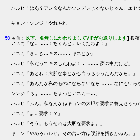
ハルヒ「はあ？アンタなんかツンデレじゃないじゃん。エセ
キョン・シンジ「やれやれ」
50
名前：
以下、名無しにかわりましてVIPがお送りします
[] 投稿
アスカ「な………！ちゃんとデレてたわよ！」
アスカ「き…き…キス………キスとか」
ハルヒ「私だってキスしたわよ！…………夢の中だけど」
アスカ「あとね！大胆な事とかも言っちゃったんだから。」
アスカ「あんたが私のものにならないなら………なにもいら
シンジ「ちょ………ちょっとアスカー…」
ハルヒ「ふん。私なんかねキョンの大胆な要求に答えちゃっ
アスカ「よ…要求！？」
ハルヒ「そう。もうそれは大胆な要求よ。」
キョン「やめろハルヒ。その言い方は誤解を招きかねん。」