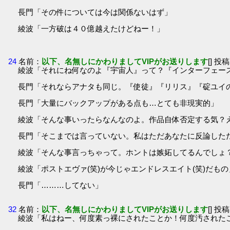
長門「その件については今は関係ないはず」
綾波「一方破は４０億越えたけどねー！」
24
名前：
以下、名無しにかわりましてVIPがお送りします
[] 投稿
綾波「それにね何なのよ『宇宙人』って？『インターフェー
長門「それならアナタも同じ。『使徒』『リリス』『碇ユイ
長門「大量にバックアップがある点も…とても非現実的」
綾波「そんな事いったらなんなのよ。作品自体否定する気？
長門「そこまでは言っていない。私はただあなたに反論した
綾波「そんな事言っちゃって。ホントは嫉妬してるんでしょ
綾波「ポストエヴァ(笑)が今じゃエンドレスエイト(笑)だもの
長門「………してない」
32
名前：
以下、名無しにかわりましてVIPがお送りします
[] 投稿
綾波「私はねー、何度素っ裸にされたことか！何度汚された