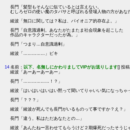
長門「髪型もそんなに似ているとは言えない。
むしろゼロの使い魔のタバサと呼ばれる登場人物の方があな
綾波「無口に関しては？私は、パイオニア的存在よ。」
長門「自意識過剰。あなたがたまたま社会現象を起こした
作品のキャラクターだったが為。」
長門「つまり…自意識過剰」
綾波「……………」ピキ
14
名前：
以下、名無しにかわりましてVIPがお送りします
[] 投稿
綾波「あーあーあーあー」
長門「………………！？」
綾波「はいはいはいはい黙って聞いてりゃいい気になっちゃ
長門「？？？」
綾波「綾波が死んでも長門がいるものって事ですか？え？」
長門「違う。私はただあなたとの…」
綾波「あんたねー言わせてもらうけど２期爆死だったそうじ