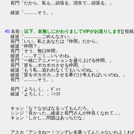
長門「だから、私も…頑張る。消失で…頑張る。」
綾波「………そう。」
45
名前：
以下、名無しにかわりましてVIPがお送りします
[] 投稿
綾波「…………ごめんなさい。」
長門「いい。私とあなたは『仲間』だから」
綾波「仲間？」
長門「そう。無口仲間」
綾波「……すごく…いいわね。」
長門「一緒にアニメーションを盛り上げる仲間。」
長門「皆を…ポカポカさせる仲間。」
綾波「もう私…追われなくてもいいのね。」
綾波「皆をポカポカ…させる事だけ考えればいいのね。」
長門「………そう。」
長門「よろしく。」ｷﾞｭｯ
綾波「よろしく。」ﾆｯｺﾘ
キョン「な？なせばなるってもんだろ。」
シンジ「良かった…綾波と長門さんが仲良くなれて…」
キョン「しかし…問題はあっちだな」
アスカ「アンタねー！ツンデレ名乗ってんじゃないわよ！わ