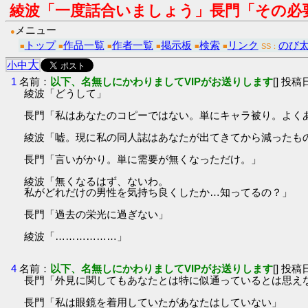
綾波「一度話合いましょう」長門「その必
メニュー
●
トップ
作品一覧
作者一覧
掲示板
検索
リンク
のび
■
■
■
■
■
■
SS：
大
小
中
1
名前：
以下、名無しにかわりましてVIPがお送りします
[] 投稿日
綾波「どうして」
長門「私はあなたのコピーではない。単にキャラ被り。よく
綾波「嘘。現に私の同人誌はあなたが出てきてから減ったも
長門「言いがかり。単に需要が無くなっただけ。」
綾波「無くなるはず、ないわ。
私がどれだけの男性を気持ち良くしたか…知ってるの？」
長門「過去の栄光に過ぎない」
綾波「………………」
4
名前：
以下、名無しにかわりましてVIPがお送りします
[] 投稿日
長門「外見に関してもあなたとは特に似通っているとは思え
長門「私は眼鏡を着用していたがあなたはしていない」