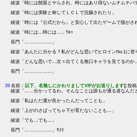
綾波「時には髭面とヤらされ、時にはあり得ないムチムチバ
綾波「時には実験と称してＬＣＬで浣腸されたり」
綾波「時には『公式だから』と安心して出たゲームで脱がさ
綾波「時には…時には…」ｳﾙｯ
長門「………………」
綾波「あんたに分かる？私がどんな思いでヒロインNo.1に登
綾波「どんな思いで…次々出てくる無口キャラを見てるのか
長門「………………」
39
名前：
以下、名無しにかわりましてVIPがお送りします
[] 投稿
綾波「……分かってるわ。そんなことは誰もが通る道なんだ
綾波「私はただ運が良かったんだってことも」
綾波「上がのさばってちゃ下が育たないことも…」
綾波「でも…でも…」
長門「………………」ｻｽﾘ