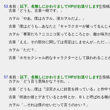
53
名前：
以下、名無しにかわりましてVIPがお送りします
[] 投稿
古泉「どうも。古泉一樹です。」
カヲル「やあ。僕はカヲル。渚カヲルだよ。」
古泉「僕はどうも…あなたと『キャラクターが被ってるんじ
カヲル「事実だろ？ニコニコ笑ってるところとか、敵か味方
古泉「ええ。その部分に関しては否定はしませんが…ただ…
カヲル「ただ？」
古泉「ホモセクシャル的なキャラクターとして扱われること
57
名前：
以下、名無しにかわりましてVIPがお送りします
[] 投稿
カヲル「どう言う意味かな？それ。」
古泉「どうも…僕は『涼宮さんに好意を持っている』と作中
古泉「何故か彼とデきているとか何とか、ＢＬと呼ばれる種
カヲル「…それは僕のせいだって言うのかい？」