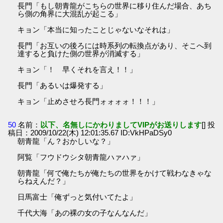
長門「もし朝青龍がこちらの世界に移り住んだ場合、あち
ら側の角界に大混乱が起こる」
キョン「本当に知ったことじゃないなそれは」
長門「お互いの後ろには時系列の転換点があり、そこへ到
達すると負けた側の世界が消滅する」
キョン「！ 早くそれを言え！！」
長門「あるいは爆発する」
キョン「止めさせろ長門ォォォォ！！！」
50
名前：
以下、名無しにかわりましてVIPがお送りします
[] 投
稿日：2009/10/22(木) 12:01:35.67 ID:VkHPaDSy0
朝青龍「ん？おかしいな？」
阿覧「フウドウシタ朝青龍ハァハァ」
朝青龍「何で俺たちが俺たちの世界をかけて戦わなきゃな
らねえんだ？」
日馬富士「俺ずっと気付いてたよ」
千代大海「あの裸の女の子なんなんだ」