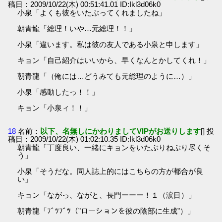
稿日：2009/10/22(木) 00:51:41.01 ID:Ikl3d06k0
小泉「よくも彼をいたぶってくれましたね」
朝青龍「総理！いや…元総理！！」
小泉「違います。私は彼の友人である小泉と申します」
キョン「自己紹介はいいから、早くなんとかしてくれ！」
朝青龍「（俺には…どうみても元総理のように…）」
小泉「感動したっ！！」
キョン「小泉ィ！！」
18
名前：
以下、名無しにかわりましてVIPがお送りします
[] 投
稿日：2009/10/22(木) 01:02:10.35 ID:Ikl3d06k0
朝青龍「丁度良い、一緒にキョンをいたぶりねぶり尽くそ
う」
小泉「そうだな。同人誌上的にはこちらの方が都合が良
い」
キョン「ながっ、ながと、長門ーーー！１（涙目）」
朝青龍「ﾌﾞﾂﾌﾞﾂ（”ローションを彼の陰部に生成”）」