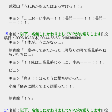
武双山「うわあかあぁたはぁっすけっ！！」
キョン「……おーい小泉ー！！！長門ーーー！！！長門ー
ーー！！！」
15
名前：
以下、名無しにかわりましてVIPがお送りします
[] 投
稿日：2009/10/22(木) 00:44:56.63 ID:Ikl3d06k0
キョン「！体が…うごかなぃ…」
朝青龍「一度やってみたかった…弓取りの弓で高見盛をね
らい打ちに…」
キョン「！！俺は…高見盛じゃ…こ、小泉ーーー！！！」
ビュン
キョン「痛ぇ！！ほんとうに撃ちやがった…」
小泉「痛みに耐えてよく頑張った！！」
朝青龍「！？」
17
名前：
以下、名無しにかわりましてVIPがお送りします
[] 投