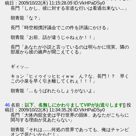
稿日：2009/10/22(木) 11:15:28.09 ID:VkHPaDSy0
長門「しかし、彼に対する非道な行いは看過出来ない…」
朝青龍「な？」
長門「時空相撲評議会でこの件を評議にかける」
朝青龍「お前、話が違うじゃねぇか！！」
長門「あなたが小説と言っているのは明らかに現実。隣の
部屋から彼の嬌声が聞こえてくる」
ギィッ…
キョン「ヒィゥイッヒヒィｗｗ ん？な、長門！？ 早く
この小泉を早く引き離してくれぇ！！！」
朝青龍「…もうばれたらしょうがないよ」
46
名前：
以下、名無しにかわりましてVIPがお送りします
[] 投
稿日：2009/10/22(木) 11:34:35.26 ID:VkHPaDSy0
長門「大体内舘女史は平行世界の固体、あなたがこちらに
関与する理由が見あたらない」
朝青龍「それは……何処の世界であっても、俺はチャンピ
オンで居たいからだ！」