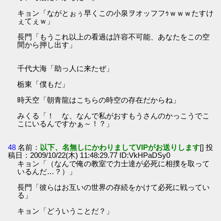
キョン「ながとぉぅ早くこの小泉ヲオッフフｩｗｗｗたすけ
ぇてぇｗ」
長門「もうこれ以上の看過は許容不可能、あなたをこの空
間から押し出す」
千代大海「助っ人に来たぜ」
栃東「僕もだ」
時天空「朝青龍はこちらの時空の存在だからね」
みくる「！ な、なんで私がおすもうさんのかっこうでこ
こにいるんですかぁ～！？」
48
名前：
以下、名無しにかわりましてVIPがお送りします
[] 投
稿日：2009/10/22(木) 11:48:29.77 ID:VkHPaDSy0
キョン「（なんで俺の教室で力士達が必死に相撲を取って
いるんだ…？）」
長門「彼らはお互いの世界の存続をかけて必死に戦ってい
る」
キョン「どういうことだ？」