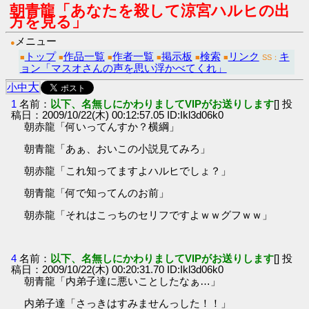
朝青龍「あなたを殺して涼宮ハルヒの出
方を見る」
メニュー
●
トップ
作品一覧
作者一覧
掲示板
検索
リンク
キ
■
■
■
■
■
■
SS：
ョン「マスオさんの声を思い浮かべてくれ」
大
小
中
1
名前：
以下、名無しにかわりましてVIPがお送りします
[] 投
稿日：2009/10/22(木) 00:12:57.05 ID:Ikl3d06k0
朝赤龍「何いってんすか？横綱」
朝青龍「あぁ、おいこの小説見てみろ」
朝赤龍「これ知ってますよハルヒでしょ？」
朝青龍「何で知ってんのお前」
朝赤龍「それはこっちのセリフですよｗｗグフｗｗ」
4
名前：
以下、名無しにかわりましてVIPがお送りします
[] 投
稿日：2009/10/22(木) 00:20:31.70 ID:Ikl3d06k0
朝青龍「内弟子達に悪いことしたなぁ…」
内弟子達「さっきはすみませんっした！！」