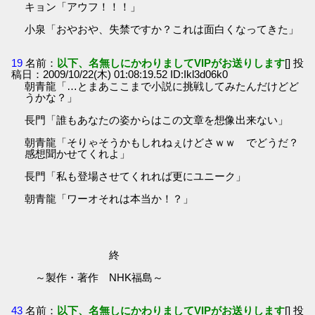
キョン「アウフ！！！」
小泉「おやおや、失禁ですか？これは面白くなってきた」
19
名前：
以下、名無しにかわりましてVIPがお送りします
[] 投
稿日：2009/10/22(木) 01:08:19.52 ID:Ikl3d06k0
朝青龍「…とまあここまで小説に挑戦してみたんだけどど
うかな？」
長門「誰もあなたの姿からはこの文章を想像出来ない」
朝青龍「そりゃそうかもしれねぇけどさｗｗ でどうだ？
感想聞かせてくれよ」
長門「私も登場させてくれれば更にユニーク」
朝青龍「ワーオそれは本当か！？」
終
～製作・著作 NHK福島～
43
名前：
以下、名無しにかわりましてVIPがお送りします
[] 投