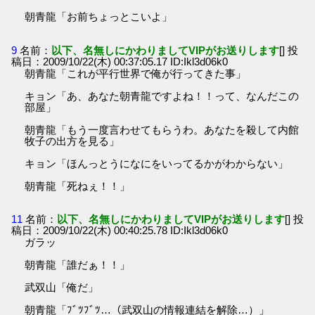
朝青龍「お前ちょっとこいよ」
9
名前：
以下、名無しにかわりましてVIPがお送りします
[] 投
稿日：2009/10/22(木) 00:37:05.17 ID:Ikl3d06k0
朝青龍「これが平行世界で俺が行ってきた事」
キョン「あ、あなた朝青龍ですよね！！って、なんだこの
部屋」
朝青龍「もう一度言わせてもらうわ。あなたを殺して内館
牧子の出方を見る」
キョン「ほんっとうになにをいってるかがわからない」
朝青龍「死ねぇ！！」
11
名前：
以下、名無しにかわりましてVIPがお送りします
[] 投
稿日：2009/10/22(木) 00:40:25.78 ID:Ikl3d06k0
ガラッ
朝青龍「誰だぁ！！」
武双山「俺だ」
朝青龍「ﾌﾞﾂﾌﾞﾂ…（武双山の情報連結を解除…）」