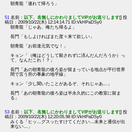
朝青龍「連れて帰ろう」
51
名前：
以下、名無しにかわりましてVIPがお送りします
[] 投
稿日：2009/10/22(木) 12:14:14.71 ID:VkHPaDSy0
朝青龍「じゃあ、俺たち帰るよ」
長門「もしよければまた度々来て欲しい」
朝青龍「お前達元気でな！」
キョン「（俺はどうして殺されずに済んだんだろうか）っ
て、なんだこれ！？」
長門「あの朝青龍の後ろ姿が留まっている地点が平行世界
間で言う所の事象の地平線」
キョン「少し聞いたことがあるぞ、それじゃあ…」
長門「あの朝青龍の後ろ姿は半永久的にこの教室に留ま
る」
53
名前：
以下、名無しにかわりましてVIPがお送りします
[] 投
稿日：2009/10/22(木) 12:20:05.98 ID:VkHPaDSy0
みくる「ヒッ…グスッたすけてください…未来と通信が出
来ない…」