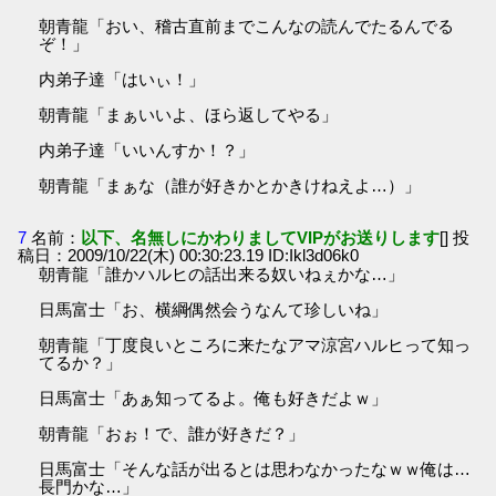
朝青龍「おい、稽古直前までこんなの読んでたるんでる
ぞ！」
内弟子達「はいぃ！」
朝青龍「まぁいいよ、ほら返してやる」
内弟子達「いいんすか！？」
朝青龍「まぁな（誰が好きかとかきけねえよ…）」
7
名前：
以下、名無しにかわりましてVIPがお送りします
[] 投
稿日：2009/10/22(木) 00:30:23.19 ID:Ikl3d06k0
朝青龍「誰かハルヒの話出来る奴いねぇかな…」
日馬富士「お、横綱偶然会うなんて珍しいね」
朝青龍「丁度良いところに来たなアマ涼宮ハルヒって知っ
てるか？」
日馬富士「あぁ知ってるよ。俺も好きだよｗ」
朝青龍「おぉ！で、誰が好きだ？」
日馬富士「そんな話が出るとは思わなかったなｗｗ俺は…
長門かな…」