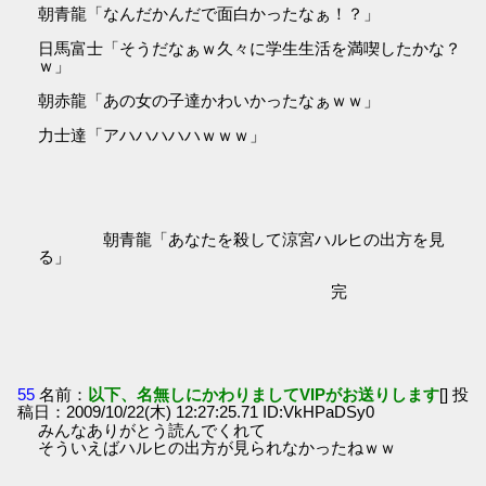
朝青龍「なんだかんだで面白かったなぁ！？」
日馬富士「そうだなぁｗ久々に学生生活を満喫したかな？
ｗ」
朝赤龍「あの女の子達かわいかったなぁｗｗ」
力士達「アハハハハハｗｗｗ」
朝青龍「あなたを殺して涼宮ハルヒの出方を見
る」
完
55
名前：
以下、名無しにかわりましてVIPがお送りします
[] 投
稿日：2009/10/22(木) 12:27:25.71 ID:VkHPaDSy0
みんなありがとう読んでくれて
そういえばハルヒの出方が見られなかったねｗｗ