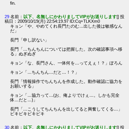
fin.
29
名前：
以下、名無しにかわりましてVIPがお送りします
[] 投
稿日：2009/10/19(月) 22:54:19.97 ID:Cq+TLKXm0
キョン「や、やめてくれ長門たのむ…出した後は敏感なん
だ」
長門「申し訳ない」
長門「…ちんちんについては把握した。次の確認事項へ移
る」ぬぎぬぎ
キョン「な、長門さん、一体何を…ってえぇ！？」ぽろん
キョン「…ちんちん…だと…！？」
長門「情報操作でちんちんを作成した。動作確認に協力を
お願いする」
キョン「…協力って…(お、俺よりでけぇ…。しかも完全
体…だと…)」
長門「…こうしてちんちんを出してると興奮してくる…」
ビキビキビキビキ
30
名前：
以下、名無しにかわりましてVIPがお送りします
[] 投