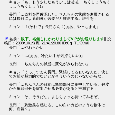
キョン「も、もう少しだもう少し(あああ…ちくしょうちく
しょうちくしょう)」
長門「…資料を再確認した。ちんちんの状態を進展させる
には接触による刺激が必要だと推測する。許可を」
キョン「！(それです長門さん！)ああ、やっちまえ」
15
名前：
以下、名無しにかわりましてVIPがお送りします
[] 投
稿日：2009/10/19(月) 21:41:20.80 ID:Cq+TLKXm0
長門「…やわらかい」
キョン「…(ああ、冷たい手が気持ちいい)」
長門「…ちんちんの状態に変化がみられない」
キョン「うっ。すまん長門。緊張してるせいなんだ。決し
てお前が魅力的でないとかそういうのじゃないからな」
長門「…ちんちんの触覚は亀頭部分に集中している。包皮
から亀頭部分を露出させる必要があると推測する」
キョン「そ、そうだな。よしちょっと剥いてみるぞ」
長門「…刺激臭を感じる。この白いカビのような物体は
何。病気？」