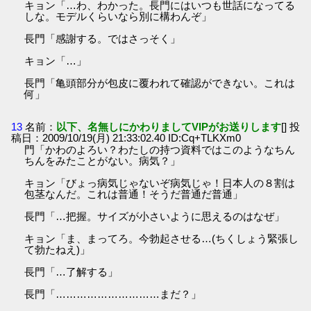
キョン「…わ、わかった。長門にはいつも世話になってる
しな。モデルくらいなら別に構わんぞ」
長門「感謝する。ではさっそく」
キョン「…」
長門「亀頭部分が包皮に覆われて確認ができない。これは
何」
13
名前：
以下、名無しにかわりましてVIPがお送りします
[] 投
稿日：2009/10/19(月) 21:33:02.40 ID:Cq+TLKXm0
門「かわのよろい？わたしの持つ資料ではこのようなちん
ちんをみたことがない。病気？」
キョン「びょっ病気じゃないぞ病気じゃ！日本人の８割は
包茎なんだ。これは普通！そうだ普通だ普通」
長門「…把握。サイズが小さいように思えるのはなぜ」
キョン「ま、まってろ。今勃起させる…(ちくしょう緊張し
て勃たねえ)」
長門「…了解する」
長門「…………………………まだ？」