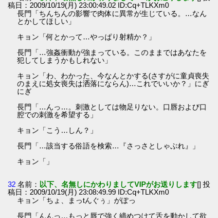
稿日：2009/10/19(月) 23:00:49.02 ID:Cq+TLKXm0
長門「ちんちんの影響で肉体に異常が生じている。…なん
とかしてほしい」
キョン「何とかって…やっぱり射精か？」
長門「…強姦衝動が強まっている。このままではあなたを
犯してしまうかもしれない」
キョン「わ、わかった、今なんとかする(さすがに童貞喪失
のまえに処女喪失は洒落にならん)…これでいいか？」にぎ
にぎ
長門「…んっ…。刺激としては物足りない。口唇および口
腔での刺激を希望する」
キョン「こう…しん？」
長門「…該当する俗語を検索…『さっさとしゃぶれ』」
キョン「」
32
名前：
以下、名無しにかわりましてVIPがお送りします
[] 投
稿日：2009/10/19(月) 23:08:49.99 ID:Cq+TLKXm0
キョン「ちょ、まっtんぐぅ」がぽっ
長門「んんっ…もっと唇で強く締めつけて舌を動かして欲