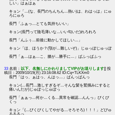
しい」はぁはぁ
キョン「…(な、長門のちんちん…熱い)は、わはっは」にゅ
ろにゅろ
長門「ふぁっ…とても気持ちいい」
キョン(長門って陰毛薄いな…いい匂いだ)れろれろ
長門「んふぅ…前後に動かしてほしい…」
キョン「ほ、ほうか？(顎が…難しいぞ)」じゅっぽじゅっぽ
長門「ぁ…はぁ…こ、腰が…勝手に…」ぱふっぱふっ
33
名前：
以下、名無しにかわりましてVIPがお送りします
[] 投
稿日：2009/10/19(月) 23:16:08.62 ID:Cq+TLKXm0
長門「はっ、ぁはっ、んはっ…」ぱんっぱんっ
キョン(…長門…激しすぎるぞ…そんな髪を鷲掴みにすると
痛いんだが)じゅぽっじゅぽっ
長門「ぁぁっ…何か…くる…異常を確認…んんっ」びくび
くっ
キョン「(…ぴくぴくしてやがる…そろそろ)！！！」どびゅ
るるるっ