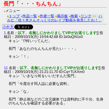
長門「・・・ちんちん」
メニュー
●
トップ
作品一覧
作者一覧
掲示板
検索
リンク
ハ
■
■
■
■
■
■
SS：
ルヒ「佐々木さんそっくりのレイプ動画を発見したわ！」
大
小
中
1
名前：
以下、名無しにかわりましてVIPがお送りします
[] 投
稿日：2009/10/19(月) 19:54:42.68 ID:1k0uQN1s0
キョン「!?何いってんだ」
長門「あなたのちんちんが見たい・・・」
キョン「！」
11
名前：
以下、名無しにかわりましてVIPがお送りします
[] 投
稿日：2009/10/19(月) 21:21:11.70 ID:Cq+TLKXm0
キョン「いきなり何をいいだすんだ長門」
長門「今度出す同人誌に必要な資料」
キョン「な」
長門「静止画などの二次元媒体では資料的に不十分。生身
のちんちんを確認する必要がある」