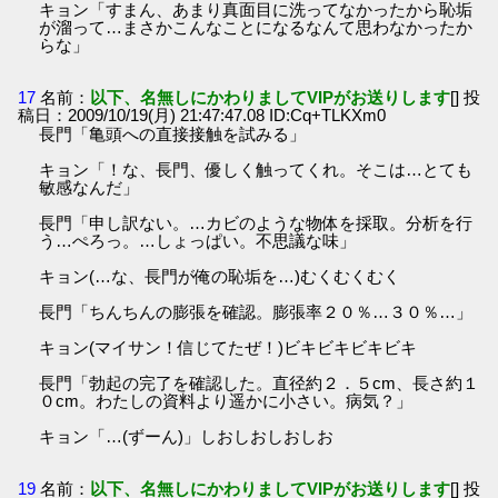
キョン「すまん、あまり真面目に洗ってなかったから恥垢
が溜って…まさかこんなことになるなんて思わなかったか
らな」
17
名前：
以下、名無しにかわりましてVIPがお送りします
[] 投
稿日：2009/10/19(月) 21:47:47.08 ID:Cq+TLKXm0
長門「亀頭への直接接触を試みる」
キョン「！な、長門、優しく触ってくれ。そこは…とても
敏感なんだ」
長門「申し訳ない。…カビのような物体を採取。分析を行
う…ぺろっ。…しょっぱい。不思議な味」
キョン(…な、長門が俺の恥垢を…)むくむくむく
長門「ちんちんの膨張を確認。膨張率２０％…３０％…」
キョン(マイサン！信じてたぜ！)ビキビキビキビキ
長門「勃起の完了を確認した。直径約２．５cm、長さ約１
０cm。わたしの資料より遥かに小さい。病気？」
キョン「…(ずーん)」しおしおしおしお
19
名前：
以下、名無しにかわりましてVIPがお送りします
[] 投