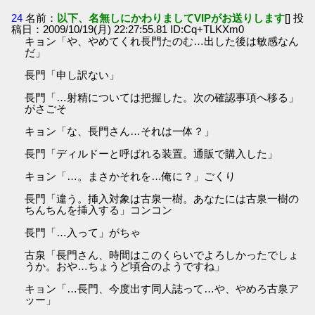
24
名前：
以下、名無しにかわりましてVIPがお送りします
[] 投
稿日：2009/10/19(月) 22:27:55.81 ID:Cq+TLKXm0
キョン「や、やめてくれ長門たのむ…出した後は敏感なん
だ」
長門「申し訳ない」
長門「…射精については把握した。次の確認事項へ移る」
がさごそ
キョン「な、長門さん…それは一体？」
長門「ディルドーと呼ばれる装置。通販で購入した」
キョン「…。まさかそれを…俺に？」ごくり
長門「違う。挿入対象は古泉一樹。あなたには古泉一樹の
ちんちんを挿入する」コンコン
長門「…入って」がちゃ
古泉「長門さん、時間はこのくらいでよろしかったでしょ
うか。おや…ちょうど頃合のようですね」
キョン「…長門、今度出す同人誌って…や、やめろ古泉ア
ッー」