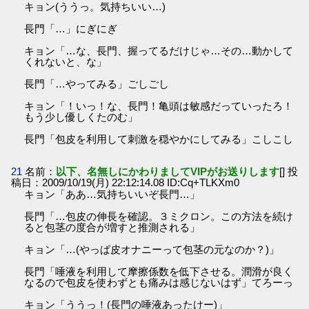
キョン(ううっ。気持ちいい…)
長門「…」にぎにぎ
キョン「…な、長門、握ってるだけじゃ…その…動かして
くれないと、な」
長門「…やってみる」ごしごし
キョン「！いっ！な、長門！亀頭は敏感だっていったろ！
もう少し優しくたのむ」
長門「包皮を利用して刺激を穏やかにしてみる」こしこし
21
名前：
以下、名無しにかわりましてVIPがお送りします
[] 投
稿日：2009/10/19(月) 22:12:14.08 ID:Cq+TLKXm0
キョン「ああ…気持ちいいぞ長門…」
長門「…包皮の伸長を確認。３ミクロン。この方法を続け
ると包茎の度合が増すと推測される」
キョン「…(やっぱ皮オナニーって包茎の元なのか？)」
長門「唾液を利用して摩擦係数を低下させる。潤滑が良く
なるので包皮を使わずとも痛みは感じないはず」てろーっ
キョン「ううっ！(長門の唾液あったけー)」