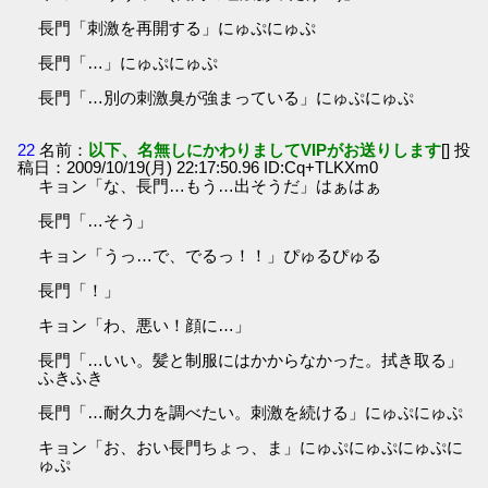
長門「刺激を再開する」にゅぷにゅぷ
長門「…」にゅぷにゅぷ
長門「…別の刺激臭が強まっている」にゅぷにゅぷ
22
名前：
以下、名無しにかわりましてVIPがお送りします
[] 投
稿日：2009/10/19(月) 22:17:50.96 ID:Cq+TLKXm0
キョン「な、長門…もう…出そうだ」はぁはぁ
長門「…そう」
キョン「うっ…で、でるっ！！」ぴゅるぴゅる
長門「！」
キョン「わ、悪い！顔に…」
長門「…いい。髪と制服にはかからなかった。拭き取る」
ふきふき
長門「…耐久力を調べたい。刺激を続ける」にゅぷにゅぷ
キョン「お、おい長門ちょっ、ま」にゅぷにゅぷにゅぷに
ゅぷ