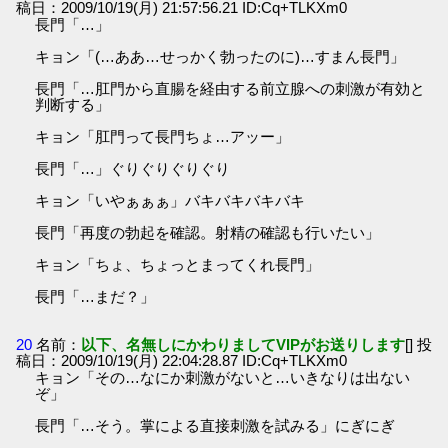
稿日：2009/10/19(月) 21:57:56.21 ID:Cq+TLKXm0
長門「…」
キョン「(…ああ…せっかく勃ったのに)…すまん長門」
長門「…肛門から直腸を経由する前立腺への刺激が有効と
判断する」
キョン「肛門って長門ちょ…アッー」
長門「…」ぐりぐりぐりぐり
キョン「いやぁぁぁ」バキバキバキバキ
長門「再度の勃起を確認。射精の確認も行いたい」
キョン「ちょ、ちょっとまってくれ長門」
長門「…まだ？」
20
名前：
以下、名無しにかわりましてVIPがお送りします
[] 投
稿日：2009/10/19(月) 22:04:28.87 ID:Cq+TLKXm0
キョン「その…なにか刺激がないと…いきなりは出ない
ぞ」
長門「…そう。掌による直接刺激を試みる」にぎにぎ