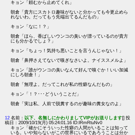
キョン「頼むから止めてくれ」
朝倉「貴方にスカトロ趣味がないと分かっても今更止めら
れないわ。だってもう先端出てるんだもの」
キョン「なに！？」
朝倉「ほら、香ばしいウンコの臭いが漂っているのが貴方
にも分かるでしょ？」
キョン「ちょっ！気持ち悪いことを言うんじゃない！」
朝倉「鼻押さえてないで嗅ぎなさいよ。ナイススメルよ」
キョン「誰がウンコの臭いなんて好んで嗅ぐか！いい加減
にしろ朝倉！」
朝倉「無理よ。だってこれが私の性癖なんだもの」
キョン「！？･･･どういうことだ」
朝倉「実は私、人前で脱糞するのが趣味の糞女なのよ」
12
名前：
以下、名無しにかわりましてVIPがお送りします
[] 投
稿日：2009/10/19(月) 05:24:01.16 ID:IRmRtuNv0
キョン「確かにそういった性癖の人間がいることは知って
いる。いや知らないがこの世界にいるであろうことは分か