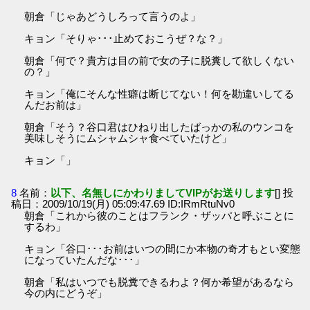
朝倉「じゃあどうしろって言うのよ」
キョン「そりゃ･･･止めておこうぜ？な？」
朝倉「何で？貴方は目の前で女の子に脱糞して欲しくない
の？」
キョン「俺にそんな性癖は断じてない！何を勘違いしてる
んだお前は」
朝倉「そう？谷口君はひねり出したばっかの私のウンコを
美味しそうにムシャムシャ食べていたけど」
キョン「」
8
名前：
以下、名無しにかわりましてVIPがお送りします
[] 投
稿日：2009/10/19(月) 05:09:47.69 ID:IRmRtuNv0
朝倉「これから彼のことはフランク・ザッパと呼ぶことに
するわ」
キョン「谷口･･･お前はいつの間にか本物の奇才もとい変態
になっていたんだな･･･」
朝倉「私はいつでも脱糞できるわよ？何か希望があるなら
今の内にどうぞ」