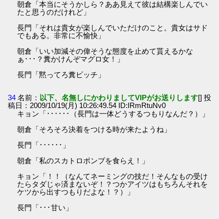
朝倉「本当にそうかしら？ああ見えて彼は結構楽しんでい
たと思うのだけれど」
長門「それは貴女が楽しんでいただけのこと。貴女はサド
でもある。非常に不愉快」
朝倉「いい加減その偉そうな態度を止めて貰えるかな
ぁ･･･？糞かけんぞマグロ女！」
長門「黙ってろ糞ビッチ」
34
名前：
以下、名無しにかわりましてVIPがお送りします
[] 投
稿日：2009/10/19(月) 10:26:49.54 ID:IRmRtuNv0
キョン「･･････（長門は一体どうするつもりなんだ？）」
朝倉「そろそろ決着をつける時が来たようね」
長門「･･････」
朝倉「私のスカトロポンプを食らえ！」
キョン「！！（なんてネーミングの技だ！そんなもの受け
たらタダじゃ済まないぞ！？つかアイツはもちろんそれを
ケツから出すつもりだよな！？）」
長門「･･･甘い」