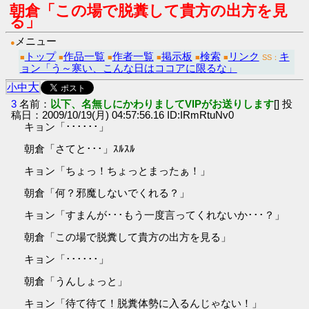
朝倉「この場で脱糞して貴方の出方を見
る」
メニュー
●
トップ
作品一覧
作者一覧
掲示板
検索
リンク
キ
■
■
■
■
■
■
SS：
ョン「う～寒い、こんな日はココアに限るな」
大
小
中
3
名前：
以下、名無しにかわりましてVIPがお送りします
[] 投
稿日：2009/10/19(月) 04:57:56.16 ID:IRmRtuNv0
キョン「･･････」
朝倉「さてと･･･」ｽﾙｽﾙ
キョン「ちょっ！ちょっとまったぁ！」
朝倉「何？邪魔しないでくれる？」
キョン「すまんが･･･もう一度言ってくれないか･･･？」
朝倉「この場で脱糞して貴方の出方を見る」
キョン「･･････」
朝倉「うんしょっと」
キョン「待て待て！脱糞体勢に入るんじゃない！」