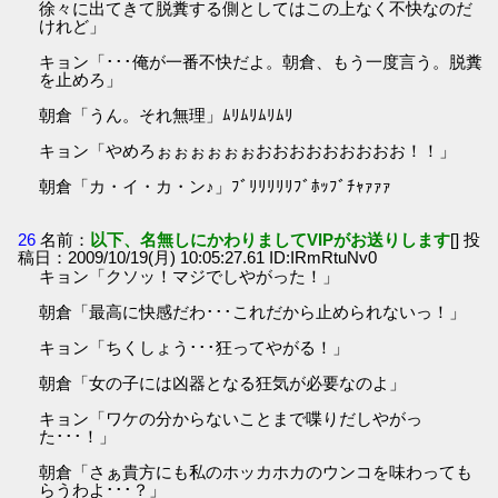
徐々に出てきて脱糞する側としてはこの上なく不快なのだ
けれど」
キョン「･･･俺が一番不快だよ。朝倉、もう一度言う。脱糞
を止めろ」
朝倉「うん。それ無理」ﾑﾘﾑﾘﾑﾘﾑﾘ
キョン「やめろぉぉぉぉぉぉおおおおおおおおお！！」
朝倉「カ・イ・カ・ン♪」ﾌﾞﾘﾘﾘﾘﾘﾌﾞﾎｯﾌﾞﾁｬｧｧｧ
26
名前：
以下、名無しにかわりましてVIPがお送りします
[] 投
稿日：2009/10/19(月) 10:05:27.61 ID:IRmRtuNv0
キョン「クソッ！マジでしやがった！」
朝倉「最高に快感だわ･･･これだから止められないっ！」
キョン「ちくしょう･･･狂ってやがる！」
朝倉「女の子には凶器となる狂気が必要なのよ」
キョン「ワケの分からないことまで喋りだしやがっ
た･･･！」
朝倉「さぁ貴方にも私のホッカホカのウンコを味わっても
らうわよ･･･？」