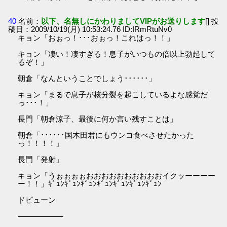
40
名前：
以下、名無しにかわりましてVIPがお送りします
[] 投
稿日：2009/10/19(月) 10:53:24.76 ID:IRmRtuNv0
キョン「おぉっ！･･･おぉっ！これはっ！！」
キョン「凄い！凄すぎる！息子がいつもの倍以上勃起して
るぞ！」
朝倉「なんということでしょう･･････」
キョン「まるで息子が核分裂を起こしているよな感覚だ
っ･･･！」
長門「朝倉涼子、最後に何か言い残すことは」
朝倉「･･････国木田君にもウンコ食べさせたかった
っ！！！！」
長門「発射」
キョン「うぉぉぉぉおおおおおおおおおおイクッーーーー
ー！！」ｷﾞｭﾝｷﾞｭﾝｷﾞｭﾝｷﾞｭﾝｷﾞｭﾝｷﾞｭﾝｷﾞｭﾝ
ドピューン
――――――