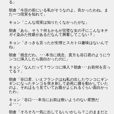
る」
朝倉「今目の前にいる私がそうなのよ。良かったわね。ま
た一つ現実を知れて」
キョン「こんな現実は知りたくなかったがな」
朝倉「あら、そう？何もかもが完璧な女の子にこんなキチ
ガイ染みた性癖があるだなんて興奮してこない？」
キョン「さっきも言ったが生憎とスカトロ趣味はないんで
ね」
朝倉「残念だわ。･･･本当に残念。貴方も谷口君のようにウ
ンコに挿入したら面白かったのに」
キョン「なんだって？ウンコに挿入？朝倉･･･お前何を言っ
てる？」
朝倉「谷口君、いえフランクはね私の出したウンコにギン
ギンになったチンコを突き刺して必死に腰を動かしていた
のよ。それはもう見ていてお腹がよじれるぐらい面白かっ
たわ」
キョン「谷口･･･本当にお前は救いようのない変態だ
よ･･･」
朝倉「そろそろ一気に出してもいいかしら？このままだと