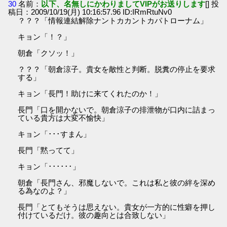
30
名前：
以下、名無しにかわりましてVIPがお送りします
[] 投
稿日：2009/10/19(月) 10:16:57.96 ID:IRmRtuNv0
？？？「情報連結解除ナントカカントカパトローナム」
キョン「！？」
朝倉「クソッ！」
？？？「朝倉涼子。貴女を敵性と判断。脱糞の停止を要求
する」
キョン「長門！助けに来てくれたのか！」
長門「口を開かないで。朝倉涼子の排泄物が口内に詰まっ
ている貴方は大変不愉快」
キョン「･･･すまん」
長門「黙ってて」
キョン「･･････」
朝倉「長門さん、邪魔しないで。これは私と彼の絆を深め
る為なのよ？」
長門「とてもそうは思えない。貴女が一方的に性癖を押し
付けているだけ。彼の趣向とは合致しない」