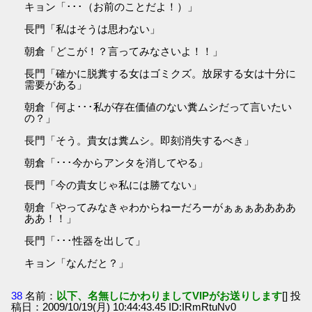
キョン「･･･（お前のことだよ！）」
長門「私はそうは思わない」
朝倉「どこが！？言ってみなさいよ！！」
長門「確かに脱糞する女はゴミクズ。放尿する女は十分に
需要がある」
朝倉「何よ･･･私が存在価値のない糞ムシだって言いたい
の？」
長門「そう。貴女は糞ムシ。即刻消失するべき」
朝倉「･･･今からアンタを消してやる」
長門「今の貴女じゃ私には勝てない」
朝倉「やってみなきゃわからねーだろーがぁぁぁああああ
ああ！！」
長門「･･･性器を出して」
キョン「なんだと？」
38
名前：
以下、名無しにかわりましてVIPがお送りします
[] 投
稿日：2009/10/19(月) 10:44:43.45 ID:IRmRtuNv0