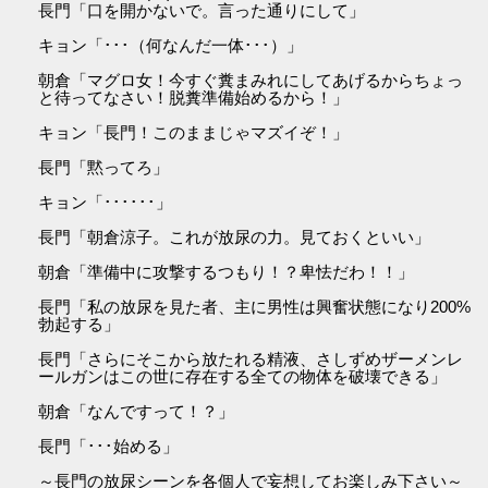
長門「口を開かないで。言った通りにして」
キョン「･･･（何なんだ一体･･･）」
朝倉「マグロ女！今すぐ糞まみれにしてあげるからちょっ
と待ってなさい！脱糞準備始めるから！」
キョン「長門！このままじゃマズイぞ！」
長門「黙ってろ」
キョン「･･････」
長門「朝倉涼子。これが放尿の力。見ておくといい」
朝倉「準備中に攻撃するつもり！？卑怯だわ！！」
長門「私の放尿を見た者、主に男性は興奮状態になり200%
勃起する」
長門「さらにそこから放たれる精液、さしずめザーメンレ
ールガンはこの世に存在する全ての物体を破壊できる」
朝倉「なんですって！？」
長門「･･･始める」
～長門の放尿シーンを各個人で妄想してお楽しみ下さい～