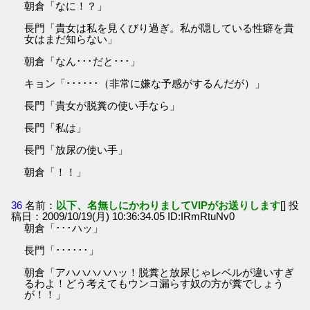
朝倉「なに！？」
長門「貴女は私を見くびり過ぎ。私が隠している性癖を貴
女はまだ知らない」
朝倉「なん･･･だと･･･」
キョン「･･････（非常に嫌な予感がするんだが）」
長門「貴女が脱糞の使い手なら」
長門「私は」
長門「放尿の使い手」
朝倉「！！」
36
名前：
以下、名無しにかわりましてVIPがお送りします
[] 投
稿日：2009/10/19(月) 10:36:34.05 ID:IRmRtuNv0
朝倉「･･･ハッ」
長門「･･････」
朝倉「アハハハハハッ！脱糞と放尿じゃレベルが違いすぎ
るわよ！どう考えてもウンコ漏らす奴の方が糞でしょう
が！！」