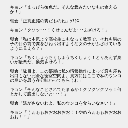
キョン「まっぴら御免だ。そんな糞みたいなもの食える
か！」
朝倉「正真正銘の糞だものね」ｸｽｸｽ
キョン「クソッ･･･！くせぇんだよ･･･ふざけろ！」
朝倉「私は本気よ？高校生にもなって教室で、それも男の
子の目の前で糞をひねり出すような女の子がふざけている
ように見える？」
キョン「ちくしょうちくしょうちくしょう！とりあえず臭
いが最悪だ。換気させろ！」
朝倉「駄目よ。この部屋は私の情報操作によって窓も扉も
出口もない完全な密室空間よ。貴方にはここで私のウンコ
の臭いを思う存分味わってもらうわ」
キョン「そんなことされてたまるか！クソクソクソッ！何
とかして脱出しないと･･･！」
朝倉「逃がさないわよ。私のウンコを食らいなさい！」
キョン「うぉぉぉおおおおおお！！やめろぉぉぉおおおお
おお！！」