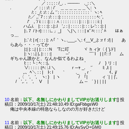
／ : : ; : : /_.．-───- ._: :＼
. ／ : ; : :/: : /´ ＿＿＿＿＿＿＼: ヽ
/: : _/: :/: : 厶 '´: : : : : : : : : : : : : :｀ヽ: ﾍ
/:／ ,.'７: : :/: : : :|: : : : : : : : : : : : : : : : ﾍ: ',
/' , '/ i: : : :|: : : ∧ : : : : : : : : |: : : |: : : : i: |
. ハ厶i. |: : : :|: :.|:.l ',: : | : : : : : |: : : レ': : :|: |
|:.７ /トr|: : : :∟」_| ＼|＼ : : : | x'´ﾊ: : : ;' ﾊ はぁ
っ…
|:.' /: | r{ : : : |: ∧｢｀ヽ､.___,.＼: ｲ__V_,|: :rｆ:/| | あ
らあら・・・ってか
|:| |: :.| | |: : : :Ｎ 'Tに叮 ヾ ｈィ}r〈 { 'j.ﾄ'|
|:ヽ: :.| |､|: : : :| ゞ-‐’ ￣´l | | l': :! ム
ギちゃん誰かと、なんか似てるわよね
l: : : └ : ﾍ: : :|、 ' ﾉ } リ : |
∨: : : : : :|ﾍ: :.l ＼ ｒ─ｬ _. '´ l: ,l: |
,.、ﾍ＼ : : | ﾄ: l ｀ ._ ,ｒ´ ｲ､ j/
,〈 ', ', ヽ: } | ヽ / ｢| ィ ´|｜|',
/ ',. ', ', V | ム -‐ ´ } |｜| |
10
名前：
以下、名無しにかわりましてVIPがお送りします
[] 投
稿日：2009/10/17(土) 21:48:10.49 ID:gaFbbgsW0
俺は中央本線の特急ならしなのの方が好きだけど
11
名前：
以下、名無しにかわりましてVIPがお送りします
[] 投
稿日：2009/10/17(土) 21:49:15.76 ID:AySyO+GM0