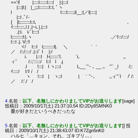
=='彳 |::::l::::::l::::l |:|:::l
|:::|l:| |_;;;l::::::::l::l, ﾞヽ
l l::::l:::::;il__:|／l|::::|
|::l .ﾞi'-
{ |l;::::::::l::l､ ,
ｲ:::!:::::,!.l .|~i､|.|:::l
.|:l. ﾚﾞl::::l
l;::::::::l:|.ヽ .／ﾘ::/::::/
l:::l .|. V::ﾘ
ヾ/ l:::l l;::::::::l|. ＼ ´ ｀
／ /::/::::/ .|::iﾞ l |:/
i. |:::l ﾄi;::::::'l. `i､ ,,
ィﾞ /::;':::::/ l::l l .j
.l !:::| l ヽ;:::i l,,__`''ｰ ､ __ ,, '''´ _l /;:
ｲ::::/ l:ﾘ / /
ヽ !:::l | ヽ;:l | ｀''ｰ､ ,,ィ''´l /' /:
／ /:'./ /
4
名前：
以下、名無しにかわりましてVIPがお送りします
[sage]
投稿日：2009/10/17(土) 21:37:10.54 ID:2Dy8SMNK0
憂が好きだというべきだったな
5
名前：
以下、名無しにかわりましてVIPがお送りします
[] 投
稿日：2009/10/17(土) 21:38:43.07 ID:K7Zgn5nK0
ハルヒ「…キョン、それ、ゴキブリ…」