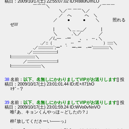
稿日：2009/10/17(土) 22:55:07.02 ID:R880hJmLO
￣￣￣＼ ／￣￣￣
＼／￣ ￣￣＼／
／ へ へ ＼
／ ● ● ＼ 照れる
ぜ///
| ＼＿＿_／ |
＼ .＼／ ／
／/,,― -ー ､ , -‐ ､＼
.／::（ , -‐ '" ）:::::＼
.／:::::::::::::`;ー" ` ー-ー -ー'::::::::::::::＼
.／:::::::::::::::::::::l
l:::::::::::::::::::::＼
／::::::::::::::::::::::::::l
l::::::::::::::::::::::::::＼
38
名前：
以下、名無しにかわりましてVIPがお送りします
[] 投
稿日：2009/10/17(土) 23:01:01.44 ID:/E+/I71hO
ﾏﾀﾞｰ？
39
名前：
以下、名無しにかわりましてVIPがお送りします
[] 投
稿日：2009/10/17(土) 23:01:59.24 ID:WVo0vNnVO
唯｢あ、キョンくんやっほ～どしたの？｣
梓｢放してくださーい――っ｣