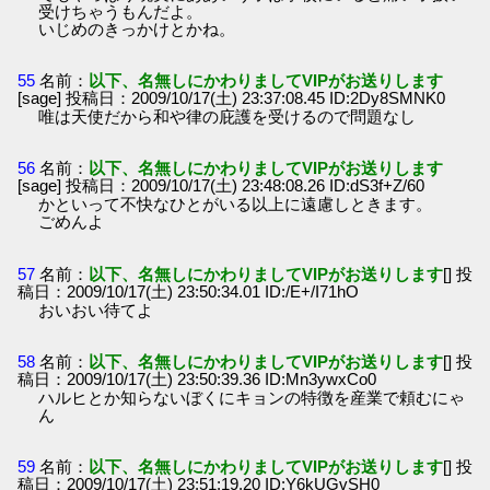
受けちゃうもんだよ。
いじめのきっかけとかね。
55
名前：
以下、名無しにかわりましてVIPがお送りします
[sage] 投稿日：2009/10/17(土) 23:37:08.45 ID:2Dy8SMNK0
唯は天使だから和や律の庇護を受けるので問題なし
56
名前：
以下、名無しにかわりましてVIPがお送りします
[sage] 投稿日：2009/10/17(土) 23:48:08.26 ID:dS3f+Z/60
かといって不快なひとがいる以上に遠慮しときます。
ごめんよ
57
名前：
以下、名無しにかわりましてVIPがお送りします
[] 投
稿日：2009/10/17(土) 23:50:34.01 ID:/E+/I71hO
おいおい待てよ
58
名前：
以下、名無しにかわりましてVIPがお送りします
[] 投
稿日：2009/10/17(土) 23:50:39.36 ID:Mn3ywxCo0
ハルヒとか知らないぼくにキョンの特徴を産業で頼むにゃ
ん
59
名前：
以下、名無しにかわりましてVIPがお送りします
[] 投
稿日：2009/10/17(土) 23:51:19.20 ID:Y6kUGvSH0