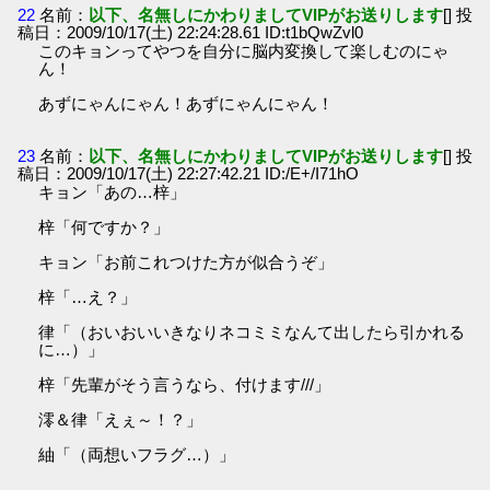
22
名前：
以下、名無しにかわりましてVIPがお送りします
[] 投
稿日：2009/10/17(土) 22:24:28.61 ID:t1bQwZvl0
このキョンってやつを自分に脳内変換して楽しむのにゃ
ん！
あずにゃんにゃん！あずにゃんにゃん！
23
名前：
以下、名無しにかわりましてVIPがお送りします
[] 投
稿日：2009/10/17(土) 22:27:42.21 ID:/E+/I71hO
キョン「あの…梓」
梓「何ですか？」
キョン「お前これつけた方が似合うぞ」
梓「…え？」
律「（おいおいいきなりネコミミなんて出したら引かれる
に…）」
梓「先輩がそう言うなら、付けます///」
澪＆律「えぇ～！？」
紬「（両想いフラグ…）」