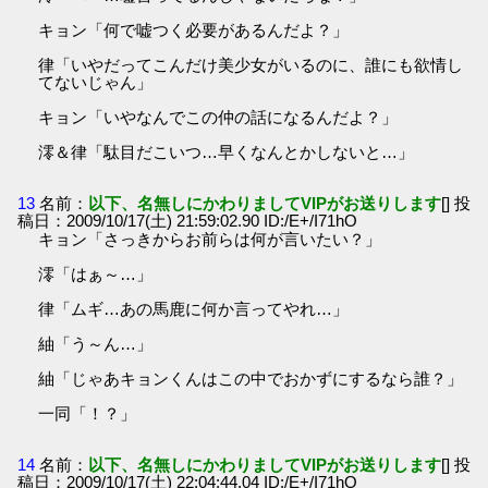
キョン「何で嘘つく必要があるんだよ？」
律「いやだってこんだけ美少女がいるのに、誰にも欲情し
てないじゃん」
キョン「いやなんでこの仲の話になるんだよ？」
澪＆律「駄目だこいつ…早くなんとかしないと…」
13
名前：
以下、名無しにかわりましてVIPがお送りします
[] 投
稿日：2009/10/17(土) 21:59:02.90 ID:/E+/I71hO
キョン「さっきからお前らは何が言いたい？」
澪「はぁ～…」
律「ムギ…あの馬鹿に何か言ってやれ…」
紬「う～ん…」
紬「じゃあキョンくんはこの中でおかずにするなら誰？」
一同「！？」
14
名前：
以下、名無しにかわりましてVIPがお送りします
[] 投
稿日：2009/10/17(土) 22:04:44.04 ID:/E+/I71hO