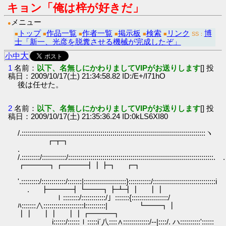
キョン「俺は梓が好きだ」
メニュー
●
トップ
作品一覧
作者一覧
掲示板
検索
リンク
博
■
■
■
■
■
■
SS：
士「新一、光彦を脱糞させる機械が完成したぞ」
大
小
中
1
名前：
以下、名無しにかわりましてVIPがお送りします
[] 投
稿日：2009/10/17(土) 21:34:58.82 ID:/E+/I71hO
後は任せた。
2
名前：
以下、名無しにかわりましてVIPがお送りします
[] 投
稿日：2009/10/17(土) 21:35:36.24 ID:0kLS6XI80
/.::::::::::::::::::::::::::::::::::::::::::::::::::::::::::::::::
┏┳┓
.
/.:::::::::/::::::::::::/:::::::::::::::::::::::::::::::::::::::::::::::::::::::::::::::::
┏━━━┓┏━━━┫┃┣┓ ┏┓
'.:::::::::/::::::::::::/:::::::|:::::::::::::::::::::}:::::::::::/:::::::::::::::::::::::::::::::i
. ┣━━━┫┗━━┓┣┻┫┃ ┃┃
ｌ::::::::/::::::::::::/」:::::::{::::::::::::::::::/
ﾊ:::::::∧::::::::::::::::::::l::::::::::| ┗━━┓┃
┃┃ ┃┃ ┃┃┏━━━┓
i::::::/::::::ｌ:::::i´八::::∧:::::::::::::/-‐|::::/. ハ::::::::::'::::::