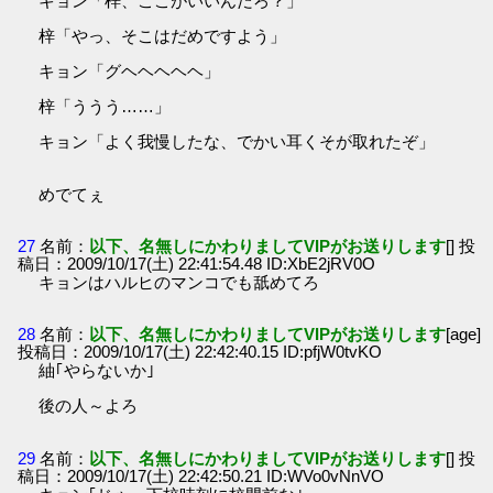
キョン「梓、ここがいいんだろ？」
梓「やっ、そこはだめですよう」
キョン「グヘヘヘヘヘ」
梓「ううう……」
キョン「よく我慢したな、でかい耳くそが取れたぞ」
めでてぇ
27
名前：
以下、名無しにかわりましてVIPがお送りします
[] 投
稿日：2009/10/17(土) 22:41:54.48 ID:XbE2jRV0O
キョンはハルヒのマンコでも舐めてろ
28
名前：
以下、名無しにかわりましてVIPがお送りします
[age]
投稿日：2009/10/17(土) 22:42:40.15 ID:pfjW0tvKO
紬｢やらないか｣
後の人～よろ
29
名前：
以下、名無しにかわりましてVIPがお送りします
[] 投
稿日：2009/10/17(土) 22:42:50.21 ID:WVo0vNnVO