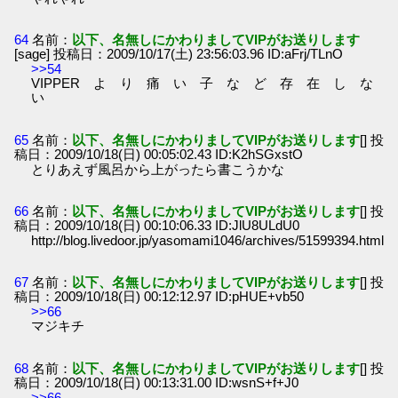
64
名前：
以下、名無しにかわりましてVIPがお送りします
[sage] 投稿日：2009/10/17(土) 23:56:03.96 ID:aFrj/TLnO
>>54
VIPPER よ り 痛 い 子 な ど 存 在 し な
い
65
名前：
以下、名無しにかわりましてVIPがお送りします
[] 投
稿日：2009/10/18(日) 00:05:02.43 ID:K2hSGxstO
とりあえず風呂から上がったら書こうかな
66
名前：
以下、名無しにかわりましてVIPがお送りします
[] 投
稿日：2009/10/18(日) 00:10:06.33 ID:JlU8ULdU0
http://blog.livedoor.jp/yasomami1046/archives/51599394.html
67
名前：
以下、名無しにかわりましてVIPがお送りします
[] 投
稿日：2009/10/18(日) 00:12:12.97 ID:pHUE+vb50
>>66
マジキチ
68
名前：
以下、名無しにかわりましてVIPがお送りします
[] 投
稿日：2009/10/18(日) 00:13:31.00 ID:wsnS+f+J0
>>66