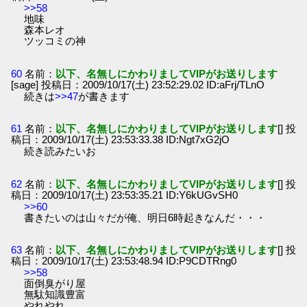
>>58
地味
森本レオ
ツッコミの神
60
名前：
以下、名無しにかわりましてVIPがお送りします
[sage] 投稿日：2009/10/17(土) 23:52:29.02 ID:aFrj/TLnO
続きは
>>47
が書きます
61
名前：
以下、名無しにかわりましてVIPがお送りします
[] 投
稿日：2009/10/17(土) 23:53:33.38 ID:Ngt7xG2jO
続き読みたいお
62
名前：
以下、名無しにかわりましてVIPがお送りします
[] 投
稿日：2009/10/17(土) 23:53:35.21 ID:Y6kUGvSH0
>>60
書きたいのは山々だが俺、明日6時起きなんだ・・・
63
名前：
以下、名無しにかわりましてVIPがお送りします
[] 投
稿日：2009/10/17(土) 23:53:48.94 ID:P9CDTRng0
>>58
面倒臭がり屋
無駄知識豊富
やれやれ