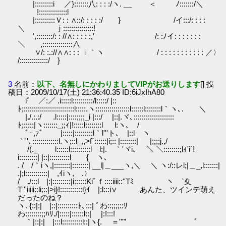
|:::::::::i ／}:::::::八: : : :/ヽ. __ ＜ ﾉ:::::::/＼
!::::::::::::::l
|::::::::::Ｖ: : ∧::/: : : : :/ } /イ:::/: : : :
＼ ｊ:::::::::::::::!
',::::::::/: : //∧: : : : :,′ /: :ﾉイ: : : : : : :
＼ ,:::::::::::::::∧
∨/: :.://∧∧: : : ｉ｀ヽ / : : : : : : : : : : : ／〉
/::::::::::::::/ }
3
名前：
以下、名無しにかわりましてVIPがお送りします
[] 投
稿日：2009/10/17(土) 21:36:40.35 ID:6iJxIhA80
iﾞ ／:／ .i:::::l::::::::::/l:::::/ |::
ﾄ;:::::::::::::::::::::::::l:::::.ヽ:::::::::::::::::l::::::l::::::::l｀ヽ､. ＼
|./.:.:/ .l:::::|::::;;;;_i |:::/ |::|.ヾ､::::::::::::::::::::
ﾄ;:::::|ヽ:::::::_;;ｨ|!:::::l::::::::l l:ヽ､ /
ﾞｰ,ｧﾞ |:::::|:::::::::l｀l'''ト､ |::l ヽ
｀''､:::::::::::::l.ヽ;::l_,,>f´::::::|i;:: |::::::::| |;;;;j.,/
/(._ l::::::l::::::::::l l:|. ｀'ヾi､ ＼ ＼::::::::;lｨ'i´!
i:::::::::| |::|::::::::::l { ヽ､
. / /｀iヽ,|::::::::|::::::::| __l|＿___ヽ,＼ ＼ ヽ:/::レl;|＿_,l:::::::|
.|;l:::::::::::| ,ｲiヽ, .〉
/ ./:::l |:|:::::::::|i::::::Kiﾞｆ::::iiii::''Tﾐ ヽ `夊
T'''iiiii::li;::|>i}!:::::::::::l}ｲ |:l:::i∨ あんた、ツインテ萌え
だったのね？
ヽ. {::|:| |::|::::::::::ﾄ､:::| ﾞわ::;;;;::ﾘ
わ::::::::;;ﾊﾘ./|:::::|::::::l::| |:!:::!
｀|::|:| |:::l::::::::::l::|ヽ{. ゞ＝''"' ﾞゞ