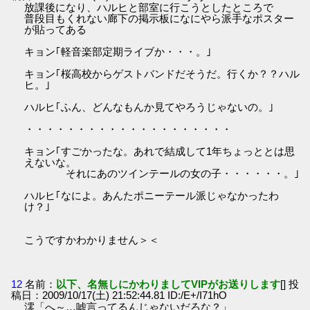
放課後になり、ハルヒと部室に行こうとしたところで
普段目もくれない廊下の掲示板になにやら派手なポスター
が貼ってある
キョン｢軽音楽部定期ライブか・・・。｣
キョン｢桜高校からゲストバンドだそうだ。行くか？？ハル
ヒ。｣
ハルヒ｢ふん、どんなもんか見てやろうじゃないの。｣
・・・・・・・・・・・・・・・・・・・・
キョン｢すごかったな。あれで結成して1年ちょっととは思
えないな。
それにあのツインテールの女の子・・・・・・。｣
ハルヒ｢なによ。あんたポニーテール派じゃなかったわ
け？｣
こうですかわかりません＞＜
12
名前：
以下、名無しにかわりましてVIPがお送りします
[] 投
稿日：2009/10/17(土) 21:52:44.81 ID:/E+/I71hO
澪「へ～…嘘言ってるんじゃないだろな？」