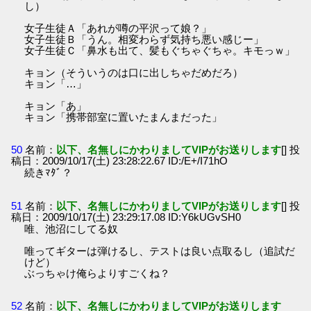
し）
女子生徒Ａ「あれが噂の平沢って娘？」
女子生徒Ｂ「うん。相変わらず気持ち悪い感じー」
女子生徒Ｃ「鼻水も出て、髪もぐちゃぐちゃ。キモっｗ」
キョン（そういうのは口に出しちゃだめだろ）
キョン「…」
キョン「あ」
キョン「携帯部室に置いたまんまだった」
50
名前：
以下、名無しにかわりましてVIPがお送りします
[] 投
稿日：2009/10/17(土) 23:28:22.67 ID:/E+/I71hO
続きﾏﾀﾞ？
51
名前：
以下、名無しにかわりましてVIPがお送りします
[] 投
稿日：2009/10/17(土) 23:29:17.08 ID:Y6kUGvSH0
唯、池沼にしてる奴
唯ってギターは弾けるし、テストは良い点取るし（追試だ
けど）
ぶっちゃけ俺らよりすごくね？
52
名前：
以下、名無しにかわりましてVIPがお送りします