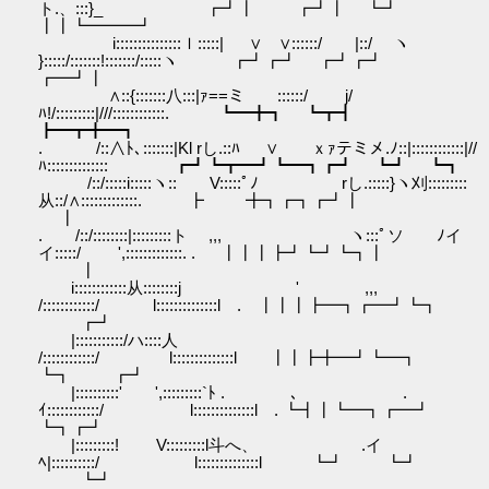
ト.、:::}_ ┏┛┃ ┏┛┃ ┗┛
┃┃┗━━━┛
i:::::::::::::::ｌ:::::| ∨ ∨::::::/ |::/ ヽ
}:::::/:::::::!:::::::/:::::ヽ ┏┛┏┛ ┏┛┏┛
┏━┛┃
∧::{:::::::八:::|ｧ==ミ ::::::/ j/
ﾊ!/:::::::::|///::::::::::::. ┗━╋┓ ┗┳┫
┣━┳╋━┓
. /::∧ﾄ､:::::::|Kl rし.::ﾊ ∨ ｘｧテミメ.ﾉ::|::::::::::::|//
ﾊ:::::::::::::: ┏┛┗┳━┛┗━┓┏┛ ┗┛ ┗┓
/::/:::::i:::::ヽ::ゝ V:::::ﾟﾉ rし.:::::}ヽ刈:::::::::
从::/∧:::::::::::::. ┣ ╋┓┏┓┏┛┃
┃
. /::/::::::::|:::::::::ト ,,, ヽ:::ﾟソ ﾉイ
イ:::::/ ',:::::::::::::. . ┃┃┃┣┛┗┛┗┓┃
┃
i::::::::::::从::::::::j ' ,,,
/::::::::::::/ l::::::::::::::l . ┃┃┃┣━┓┏━┛┗┓
┏┛
|:::::::::::/ハ::::人
/::::::::::::/ l::::::::::::::l ┃┃┣╋━┛┗━┓
┗┓ ┏┛
|::::::::::' ',:::::::::`ﾄ . ､ .
ｲ::::::::::::/ l::::::::::::::l . ┗┫┃┗━┓┏━┛
┗┓┏┛
|:::::::::! V:::::::::l斗へ、 .イ
ﾍ|::::::::::/ l::::::::::::::l ┗┛ ┗┛
┗┛