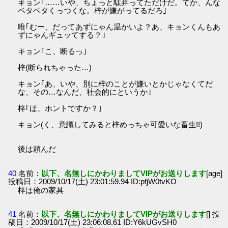
キョン｢……いや、ちょっと駄弁ってただけだ。てか、んな
ベタベタくっつくな。梓が嫌がってるだろ｣
唯｢むー、だってあずにゃん温かいよ？あ、キョンくんもあ
ずにゃんギュッてする？｣
キョン｢こ、断るっ｣
梓(断られちゃった…)
キョン｢あ、いや、別に梓のことが嫌いとかじゃなくてだ
な、その…なんだ、社会的にというか｣
梓｢ほ、ホントですか？｣
キョン(く、意識してみると梓めっちゃ可愛いな畜生!!)
後は頼んだ
40
名前：
以下、名無しにかわりましてVIPがお送りします
[age]
投稿日：2009/10/17(土) 23:01:59.94 ID:pfjW0tvKO
梓は俺の家具
41
名前：
以下、名無しにかわりましてVIPがお送りします
[] 投
稿日：2009/10/17(土) 23:06:08.61 ID:Y6kUGvSH0