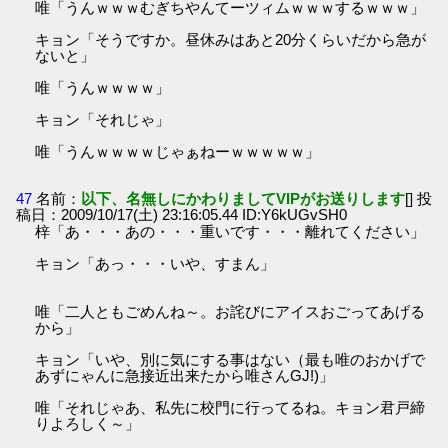
唯「うんｗｗｗむぎちやんてーツィムｗｗｗするｗｗｗ」
キョン「そうですか。昼休みはあと20分くらいだから急が
ないと」
唯「うんｗｗｗｗ」
キョン「それじゃ」
唯「うんｗｗｗｗじゃぁねーｗｗｗｗｗ」
47
名前：
以下、名無しにかわりましてVIPがお送りします
[] 投
稿日：2009/10/17(土) 23:16:05.44 ID:Y6kUGvSH0
梓「あ・・・あの・・・重いです・・・離れてください」
キョン「あっ・・・いや、すまん」
唯「二人ともごめんね～。お詫びにアイスおごってあげる
から」
キョン「いや、別に気にする事はない（最も唯のおかげで
あずにゃんに急接近出来たから唯さんGJ!)」
唯「それじゃあ、私先に校門に行ってるね。キョン君戸締
りよろしく～」