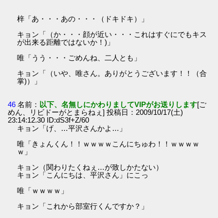
梓「あ・・・あの・・・（ドキドキ）」
キョン「（か・・・顔が近い・・・これはすぐにでもキス
が出来る距離ではないか！)」
唯「うう・・・ごめんね、二人とも」
キョン「（いや、唯さん。ありがとうございます！！（合
掌)）」
46
名前：
以下、名無しにかわりましてVIPがお送りします
[ご
めん、リビドーがとまらねぇ] 投稿日：2009/10/17(土)
23:14:12.30 ID:dS3f+Z/60
キョン「げ、…平沢さんかよ…」
唯「きょんくん！！ｗｗｗｗこんにちゅわ！！ｗｗｗｗ
ｗ」
キョン（関わりたくねぇ…が致しかたない）
キョン「こんにちは、平沢さん」にこっ
唯「ｗｗｗｗ」
キョン「これから部室行くんですか？」