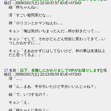
稿日：2009/10/17(土) 22:10:37.57 ID:/E+/I71hO
紬「梓ちゃんね♪」
澪「すごい疑問系だな…」
律「ロリコンとかマジねえわ…」
キョン「俺は気付いちまったんだ…梓が好きだって…」
キョン「そして、それがどんどん性欲に変わってきて…い
つしかおかずに…」
キョン「まあおかずにはしてないけど、梓の事は友達以上
だと思ってるよ。」
17
名前：
以下、名無しにかわりましてVIPがお送りします
[] 投
稿日：2009/10/17(土) 22:13:09.59 ID:/E+/I71hO
澪「…」
律「ん…まあ、半分引いたけど半分いいんじゃね？」
紬「で、いつするの？」
キョン「え」
紬「梓ちゃんに告白よ♪」