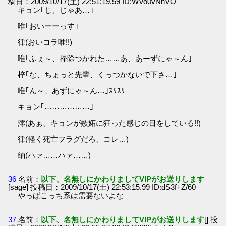
稿日：2009/10/17(土) 22:51:19.59 ID:WVo0vNnVO
キョン｢じ、じゃあ…｣
唯｢おいーーっす｣
律(おいコラ唯!!)
唯｢ふぇ～、掃除つかれた……あ、あーずにゃ～ん｣
梓｢な、ちょっと先輩、くっつかないで下さ…｣
唯｢ん～、あずにゃ～ん…｣ｽﾘｽﾘ
キョン｢………………｣
澪(あぁ、キョンが嫉妬に狂った感じの目をしている!!)
律(軽く死亡フラグだろ、コレ…)
紬(ハァ……ハァ……)
36
名前：
以下、名無しにかわりましてVIPがお送りします
[sage] 投稿日：2009/10/17(土) 22:53:15.99 ID:dS3f+Z/60
やっぱこっち系は需要ないよな
37
名前：
以下、名無しにかわりましてVIPがお送りします
[] 投