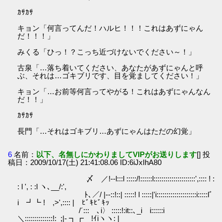
ｶｻｶｻ
キョン「何言ってんだ！ハルヒ！！！これはあずにゃん
だ！！！」
みくる「ひっ！？こっち近づけないでください～！」
古泉「…落ち着いてください、あなたがあずにゃんと呼
ぶ、それは…ゴキブリです、目を覚ましてください！」
キョン「…お前等何言ってやがる！これはあずにゃんなん
だ！！」
ｶｻｶｻ
長門「…それはゴキブリ…あずにゃんはただの幻覚」
6
名前：
以下、名無しにかわりましてVIPがお送りします
[] 投
稿日：2009/10/17(土) 21:41:08.06 ID:6iJxIhA80
〆 ／!-‐l:::l :::::/!::::::l:::::::::::::::::::::',:::: ! :
: l ', : :l ヽ､__/:',
ﾄ､／/ |-‐::!::| :::::! l :::::|'i::::::::::::::::::::i:::::lﾞ
i ┛┗ ! ,>',:::: | ﾋﾞｷﾋﾞｷｯ
/´:::ゝ､i〉 :::::!:it::､_i i::::::i
＼::::::::::::::!:_;|- ┓┏ !ｲiヽヽ: |