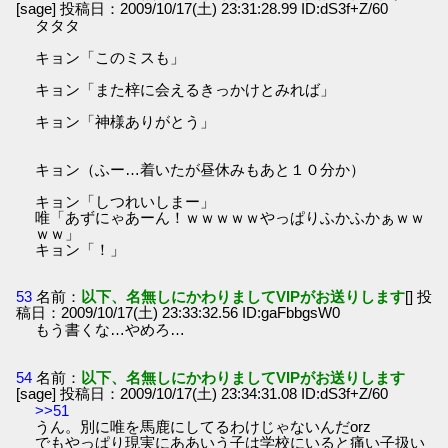
[sage] 投稿日：2009/10/17(土) 23:31:28.99 ID:dS3f+Z/60
タタタ
キョン「このミスも」
キョン「また梓に会えるきっかけとみれば」
キョン「神様ありがとう」
キョン（ふー…着いたが昼休みもあと１０分か）
キョン「しつれいしまー」
唯「あずにゃあーん！ｗｗｗｗｗやっぱりふかふかぁｗｗ
ｗｗ」
キョン「！」
53
名前：
以下、名無しにかわりましてVIPがお送りします
[] 投
稿日：2009/10/17(土) 23:33:32.56 ID:gaFbbgsW0
もう書くな…やめろ…
54
名前：
以下、名無しにかわりましてVIPがお送りします
[sage] 投稿日：2009/10/17(土) 23:34:31.08 ID:dS3f+Z/60
>>51
うん。別に唯を馬鹿にしてるわけじゃないんだorz
でもやっぱり現実にああいう子は学校にいると痛い子扱い