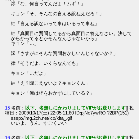
澪「な、何言ってんだよ！ムギ！」
キョン「そ、そんなの言える訳ねえだろ！」
紬「言える訳ないって事はいるって事ね」
紬「真面目に質問してるから真面目に答えなさい。決して
からかってるとかそんなんじゃないから」
キョン「…」
澪「さすがにそんな質問おかしいんじゃないか？」
律「そうだよ、いくらなんでも」
キョン「…だよ」
紬「え？聞こえないよ？キョンくん」
キョン「俺は梓をおかずにしている？」
15
名前：
以下、名無しにかわりましてVIPがお送りします
[] 投
稿日：2009/10/17(土) 22:05:11.80 ID:pjNe7ywRO ?2BP(151)
sssp://img.2ch.net/ico/kita_.gif
いいよ、うん、すごくいい
16
名前：
以下、名無しにかわりましてVIPがお送りします
[] 投