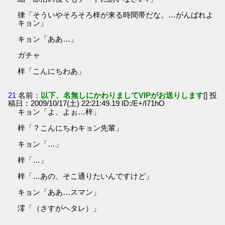
律「そういやそろそろ梓が来る時間帯だな。…がんばれよ
キョン」
キョン「ああ…」
ガチャ
梓「こんにちわあ」
21
名前：
以下、名無しにかわりましてVIPがお送りします
[] 投
稿日：2009/10/17(土) 22:21:49.19 ID:/E+/I71hO
キョン「よ、よぉ…梓」
梓「？こんにちわキョン先輩」
キョン「…」
梓「…」
梓「…あの、そこ通りたいんですけど」
キョン「ああ…スマン」
澪「（さすがヘタレ）」