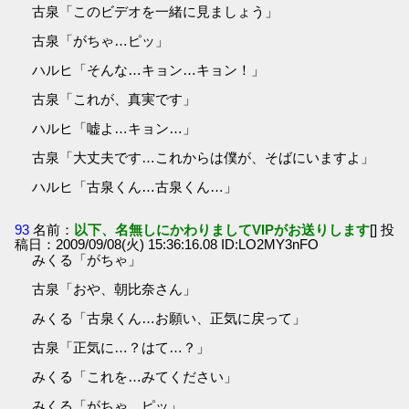
古泉「このビデオを一緒に見ましょう」
古泉「がちゃ…ピッ」
ハルヒ「そんな…キョン…キョン！」
古泉「これが、真実です」
ハルヒ「嘘よ…キョン…」
古泉「大丈夫です…これからは僕が、そばにいますよ」
ハルヒ「古泉くん…古泉くん…」
93
名前：
以下、名無しにかわりましてVIPがお送りします
[] 投
稿日：2009/09/08(火) 15:36:16.08 ID:LO2MY3nFO
みくる「がちゃ」
古泉「おや、朝比奈さん」
みくる「古泉くん…お願い、正気に戻って」
古泉「正気に…？はて…？」
みくる「これを…みてください」
みくる「がちゃ…ピッ」