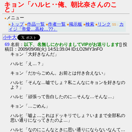
キョン「ハルヒ‥俺、朝比奈さんのこ
と」
メニュー
●
トップ
作品一覧
作者一覧
掲示板
検索
リンク
カ
■
■
■
■
■
■
SS：
イジ「帝愛…高校…??」
大
小
中
69
名前：
以下、名無しにかわりましてVIPがお送りします
[] 投
稿日：2009/09/08(火) 14:51:39.04 ID:LO2MY3nFO
キョン「大好きなんだ」
ハルヒ「え…？」
キョン「だからごめん。お前とは付き合えない」
ハルヒ「そんな…嘘でしょ？私こんなにキョンを好きなの
よ？」
ハルヒ「頑張って告白したのに…そんな…そんな…」
キョン「…ごめん」
ハルヒ「嘘よ…これはドッキリでしょ？いままで全部私の
思い通りになってきたのよ…」
ハルヒ「なのにこんなときに思い通りにならないなんて…