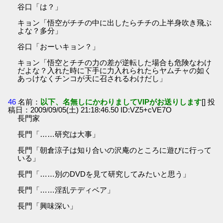
谷口「は？」
キョン「悟空がチチの中に出したらチチの上半身吹き飛ぶ
よな？多分」
谷口「おーいキョン？」
キョン「悟空とチチの力の差が逆転した場合も危険なわけ
だよな？入れた時に下手に力入れられたらヤムチャの如く
あっけなくチンコが天に召されるわけだし」
46
名前：
以下、名無しにかわりましてVIPがお送りします
[] 投
稿日：2009/09/05(土) 21:18:46.50 ID:VZ5+cVE7O
長門家
長門「……研究は大事」
長門「朝倉涼子は知り合いの沢庵のところに遊びに行って
いる」
長門「……別のDVDを見て研究してみたいと思う」
長門「……淫乱テディベア」
長門「興味深い」