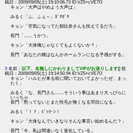
稿日：2009/09/05(土) 19:10:06.73 ID:VZ5+cVE7O
キョン「大声はやめよう大声は」
みるく「ふ、ふぇ～」ｶﾞﾀｶﾞﾀ
キョン「空気になってた朝比奈さんも怯えてるだろ」
長門「……うかつ」
キョン「大体俺じゃなくてもよくないか？」
長門「あなたの種はなんかホームランになる予感がする」
3
名前：
以下、名無しにかわりましてVIPがお送りします
[] 投
稿日：2009/09/05(土) 19:14:50.94 ID:VZ5+cVE7O
キョン「ハルヒが来る前に聞いておいてよかったぜ、まっ
たく」
みるく「な、長門さん……そういう事はあまり大っぴらに
いっちゃ
長門「黙ってないとまた性毛が無くなる羽目になる」
みるく「！？」ﾋﾞｯｸｰﾝ！
キョン「大体なんでいきなりそんな事言い始めるんだ？」
長門「今、私は間違いなく進化している」