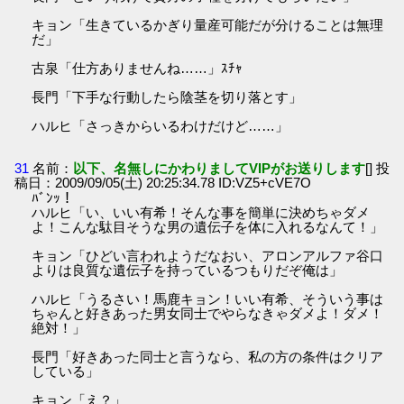
キョン「生きているかぎり量産可能だが分けることは無理
だ」
古泉「仕方ありませんね……」ｽﾁｬ
長門「下手な行動したら陰茎を切り落とす」
ハルヒ「さっきからいるわけだけど……」
31
名前：
以下、名無しにかわりましてVIPがお送りします
[] 投
稿日：2009/09/05(土) 20:25:34.78 ID:VZ5+cVE7O
ﾊﾞﾝｯ！
ハルヒ「い、いい有希！そんな事を簡単に決めちゃダメ
よ！こんな駄目そうな男の遺伝子を体に入れるなんて！」
キョン「ひどい言われようだなおい、アロンアルファ谷口
よりは良質な遺伝子を持っているつもりだぞ俺は」
ハルヒ「うるさい！馬鹿キョン！いい有希、そういう事は
ちゃんと好きあった男女同士でやらなきゃダメよ！ダメ！
絶対！」
長門「好きあった同士と言うなら、私の方の条件はクリア
している」
キョン「え？」