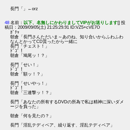
長門「」←orz
48
名前：
以下、名無しにかわりましてVIPがお送りします
[] 投
稿日：2009/09/05(土) 21:25:29.91 ID:VZ5+cVE7O
ｶﾞﾁｬ
朝倉「長門さんただいま～あのね、知り合いからふわふわ
なんとかってCD貰ったから一緒に
長門「チェスト！」
ﾄﾞｺﾞ！
朝倉「鳩尾ッ！？」
長門「せい！」
ﾄﾞｺﾞ！
朝倉「額ッ！？」
長門「せいやっ！」
ﾄﾞｺﾞ！
朝倉「三連撃ッ！？」
長門「あなたの所有するDVDの所為で私は精神に深いダメ
ージを負った」
朝倉「何を見たの？」
長門「淫乱テディベア、繰り返す、淫乱テディベア」