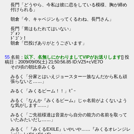
長門「どうやら、今私は彼に恋をしている模様、胸が締め
付けられる」
朝倉「今、キャベジンもってくるわね、長門さん」
長門「胃はもたれてはいない」
ﾌﾞｫﾝ
ﾄﾞｺﾞﾝ！
朝倉「巴投げありがとうございます」
55
名前：
以下、名無しにかわりましてVIPがお送りします
[] 投
稿日：2009/09/05(土) 21:50:56.85 ID:VZ5+cVE7O
その頃の朝比奈みくる
みるく「分家とはいえジョースター一族なんだから私も頑
張らないと……」
みるく「みくるビーム！！」ﾋﾟｰ
みるく「なんか『みくるビーム』じゃ名前がよくないよう
な気がします……」
みるく「ご先祖様達は音楽から自分の能力の名前を取って
いたみたいだし……」
みるく「『みくるEXILE』いやいや……『みくるオレンジレ
ンジ』いやいやいや……」