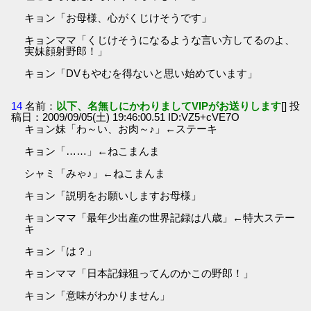
キョン「お母様、心がくじけそうです」
キョンママ「くじけそうになるような言い方してるのよ、
実妹顔射野郎！」
キョン「DVもやむを得ないと思い始めています」
14
名前：
以下、名無しにかわりましてVIPがお送りします
[] 投
稿日：2009/09/05(土) 19:46:00.51 ID:VZ5+cVE7O
キョン妹「わ～い、お肉～♪」←ステーキ
キョン「……」←ねこまんま
シャミ「みゃ♪」←ねこまんま
キョン「説明をお願いしますお母様」
キョンママ「最年少出産の世界記録は八歳」←特大ステー
キ
キョン「は？」
キョンママ「日本記録狙ってんのかこの野郎！」
キョン「意味がわかりません」