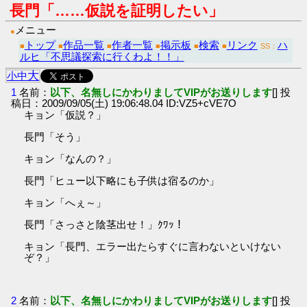
長門「……仮説を証明したい」
メニュー
●
トップ
作品一覧
作者一覧
掲示板
検索
リンク
ハ
■
■
■
■
■
■
SS：
ルヒ「不思議探索に行くわよ！！」
大
小
中
1
名前：
以下、名無しにかわりましてVIPがお送りします
[] 投
稿日：2009/09/05(土) 19:06:48.04 ID:VZ5+cVE7O
キョン「仮説？」
長門「そう」
キョン「なんの？」
長門「ヒュー以下略にも子供は宿るのか」
キョン「へぇ～」
長門「さっさと陰茎出せ！」ｸﾜｯ！
キョン「長門、エラー出たらすぐに言わないといけない
ぞ？」
2
名前：
以下、名無しにかわりましてVIPがお送りします
[] 投