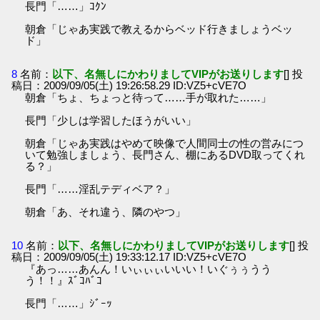
長門「……」ｺｸﾝ
朝倉「じゃあ実践で教えるからベッド行きましょうベッ
ド」
8
名前：
以下、名無しにかわりましてVIPがお送りします
[] 投
稿日：2009/09/05(土) 19:26:58.29 ID:VZ5+cVE7O
朝倉「ちょ、ちょっと待って……手が取れた……」
長門「少しは学習したほうがいい」
朝倉「じゃあ実践はやめて映像で人間同士の性の営みにつ
いて勉強しましょう、長門さん、棚にあるDVD取ってくれ
る？」
長門「……淫乱テディベア？」
朝倉「あ、それ違う、隣のやつ」
10
名前：
以下、名無しにかわりましてVIPがお送りします
[] 投
稿日：2009/09/05(土) 19:33:12.17 ID:VZ5+cVE7O
『あっ……あんん！いぃぃぃいいい！いぐぅぅうう
う！！』ｽﾞｺﾊﾞｺ
長門「……」ｼﾞｰｯ