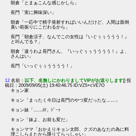
朝倉「とまぁこんな感じかしら」
長門「実に興味深い」
朝倉「一応中で精子発射すればいいんだけど、人間は面倒
臭い前振りにこだわるから」
長門「朝倉涼子、なんでこの女性は『いぐぅぅううう！』
と叫んでる？」
朝倉「違うわよ長門さん、『いっぐぅぅうううう！』よ、
さんはい」
長門「いっぐぅぅうううう！」
12
名前：
以下、名無しにかわりましてVIPがお送りします
[] 投
稿日：2009/09/05(土) 19:40:46.75 ID:VZ5+cVE7O
キョン家
キョン「まったく今日は長門のやつ変だったな……」
キョン妹「……///」ｼﾞｰｯ
キョン「妹よ、お前も変だ」
キョンママ「おかえりキョン太郎、クズのあなたの為に料
理こしらえたから降りてらっしゃい」