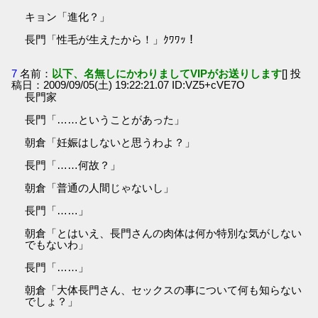
キョン「進化？」
長門「性毛が生えたから！」ｸﾜﾜｯ！
7
名前：
以下、名無しにかわりましてVIPがお送りします
[] 投
稿日：2009/09/05(土) 19:22:21.07 ID:VZ5+cVE7O
長門家
長門「……ということがあった」
朝倉「妊娠はしないと思うわよ？」
長門「……何故？」
朝倉「普通の人間じゃないし」
長門「……」
朝倉「とはいえ、長門さんの肉体は何か特別な気がしない
でもないわ」
長門「……」
朝倉「大体長門さん、セックスの事について何も知らない
でしょ？」