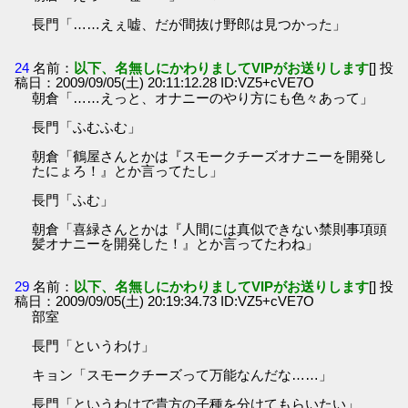
長門「……えぇ嘘、だが間抜け野郎は見つかった」
24
名前：
以下、名無しにかわりましてVIPがお送りします
[] 投
稿日：2009/09/05(土) 20:11:12.28 ID:VZ5+cVE7O
朝倉「……えっと、オナニーのやり方にも色々あって」
長門「ふむふむ」
朝倉「鶴屋さんとかは『スモークチーズオナニーを開発し
たにょろ！』とか言ってたし」
長門「ふむ」
朝倉「喜緑さんとかは『人間には真似できない禁則事項頭
髪オナニーを開発した！』とか言ってたわね」
29
名前：
以下、名無しにかわりましてVIPがお送りします
[] 投
稿日：2009/09/05(土) 20:19:34.73 ID:VZ5+cVE7O
部室
長門「というわけ」
キョン「スモークチーズって万能なんだな……」
長門「というわけで貴方の子種を分けてもらいたい」