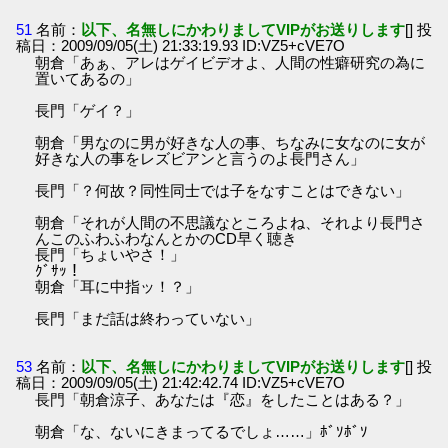
51
名前：
以下、名無しにかわりましてVIPがお送りします
[] 投
稿日：2009/09/05(土) 21:33:19.93 ID:VZ5+cVE7O
朝倉「あぁ、アレはゲイビデオよ、人間の性癖研究の為に
置いてあるの」
長門「ゲイ？」
朝倉「男なのに男が好きな人の事、ちなみに女なのに女が
好きな人の事をレズビアンと言うのよ長門さん」
長門「？何故？同性同士では子をなすことはできない」
朝倉「それが人間の不思議なところよね、それより長門さ
んこのふわふわなんとかのCD早く聴き
長門「ちょいやさ！」
ｸﾞｻｯ！
朝倉「耳に中指ッ！？」
長門「まだ話は終わっていない」
53
名前：
以下、名無しにかわりましてVIPがお送りします
[] 投
稿日：2009/09/05(土) 21:42:42.74 ID:VZ5+cVE7O
長門「朝倉涼子、あなたは『恋』をしたことはある？」
朝倉「な、ないにきまってるでしょ……」ﾎﾞｿﾎﾞｿ