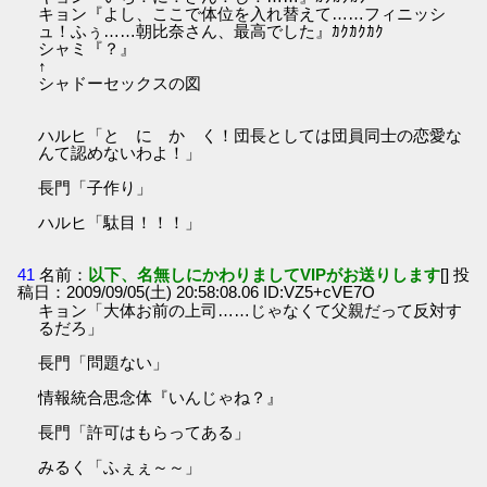
キョン『よし、ここで体位を入れ替えて……フィニッシ
ュ！ふぅ……朝比奈さん、最高でした』ｶｸｶｸｶｸ
シャミ『？』
↑
シャドーセックスの図
ハルヒ「と に か く！団長としては団員同士の恋愛な
んて認めないわよ！」
長門「子作り」
ハルヒ「駄目！！！」
41
名前：
以下、名無しにかわりましてVIPがお送りします
[] 投
稿日：2009/09/05(土) 20:58:08.06 ID:VZ5+cVE7O
キョン「大体お前の上司……じゃなくて父親だって反対す
るだろ」
長門「問題ない」
情報統合思念体『いんじゃね？』
長門「許可はもらってある」
みるく「ふぇぇ～～」