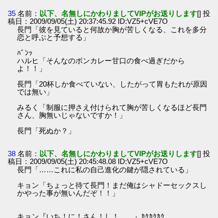
35
名前：
以下、名無しにかわりましてVIPがお送りします
[] 投
稿日：2009/09/05(土) 20:37:45.92 ID:VZ5+cVE7O
長門「彼を見ていると何故か胸が苦しくなる、これを多分
恋と呼ぶと予想する」
ﾊﾞﾝｯ
ハルヒ「そんなのボンカレー甘口の食べ過ぎだから
よ！！」
長門「20杯しか食べていない、したがって胃もたれが原因
では無い」
みるく「制服に押さえ付けられて胸が苦しくなるほど長門
さん、胸無いじゃないですか！」
長門「死ぬか？」
38
名前：
以下、名無しにかわりましてVIPがお送りします
[] 投
稿日：2009/09/05(土) 20:45:48.08 ID:VZ5+cVE7O
長門「……これに私の自己進化の鍵が隠されている」
キョン「ちょっと待て長門！まだ俺はシャドーセックスし
かやった事が無いんだぞ！！」
キョン『いち！に！さん！し！……』ｶｸｶｸｶｸ