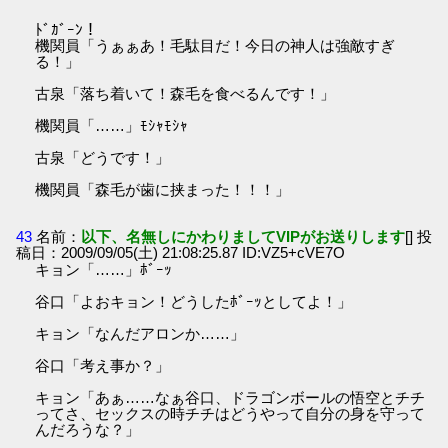
ﾄﾞｶﾞｰﾝ！
機関員「うぁぁあ！毛駄目だ！今日の神人は強敵すぎ
る！」
古泉「落ち着いて！森毛を食べるんです！」
機関員「……」ﾓｼｬﾓｼｬ
古泉「どうです！」
機関員「森毛が歯に挟まった！！！」
43
名前：
以下、名無しにかわりましてVIPがお送りします
[] 投
稿日：2009/09/05(土) 21:08:25.87 ID:VZ5+cVE7O
キョン「……」ﾎﾞｰｯ
谷口「よおキョン！どうしたﾎﾞｰｯとしてよ！」
キョン「なんだアロンか……」
谷口「考え事か？」
キョン「あぁ……なぁ谷口、ドラゴンボールの悟空とチチ
ってさ、セックスの時チチはどうやって自分の身を守って
んだろうな？」