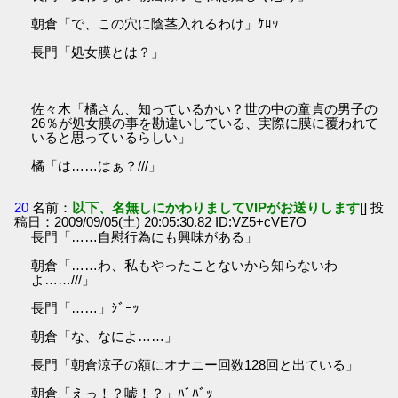
朝倉「で、この穴に陰茎入れるわけ」ｹﾛｯ
長門「処女膜とは？」
佐々木「橘さん、知っているかい？世の中の童貞の男子の
26％が処女膜の事を勘違いしている、実際に膜に覆われて
いると思っているらしい」
橘「は……はぁ？///」
20
名前：
以下、名無しにかわりましてVIPがお送りします
[] 投
稿日：2009/09/05(土) 20:05:30.82 ID:VZ5+cVE7O
長門「……自慰行為にも興味がある」
朝倉「……わ、私もやったことないから知らないわ
よ……///」
長門「……」ｼﾞｰｯ
朝倉「な、なによ……」
長門「朝倉涼子の額にオナニー回数128回と出ている」
朝倉「えっ！？嘘！？」ﾊﾞﾊﾞｯ