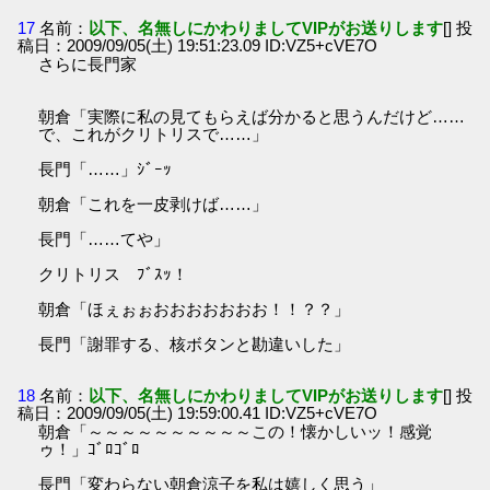
17
名前：
以下、名無しにかわりましてVIPがお送りします
[] 投
稿日：2009/09/05(土) 19:51:23.09 ID:VZ5+cVE7O
さらに長門家
朝倉「実際に私の見てもらえば分かると思うんだけど……
で、これがクリトリスで……」
長門「……」ｼﾞｰｯ
朝倉「これを一皮剥けば……」
長門「……てや」
クリトリス ﾌﾞｽｯ！
朝倉「ほぇぉぉおおおおおおお！！？？」
長門「謝罪する、核ボタンと勘違いした」
18
名前：
以下、名無しにかわりましてVIPがお送りします
[] 投
稿日：2009/09/05(土) 19:59:00.41 ID:VZ5+cVE7O
朝倉「～～～～～～～～～～この！懐かしいッ！感覚
ゥ！」ｺﾞﾛｺﾞﾛ
長門「変わらない朝倉涼子を私は嬉しく思う」