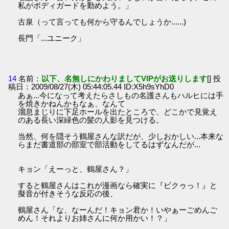
私がボディガードを勤めよう。」
古泉（って言っても何から守るんでしょうか......)
長門「...ユニーク」
14
名前：
以下、名無しにかわりましてVIPがお送りします
[] 投
稿日：2009/08/27(木) 05:44:05.44 ID:X5h9sYhD0
あぁ...今になって考えたらさしもの名護さんもハルヒには手
を焼きかねんかもなぁ、なんて
溜息まじりに下足ホールを出たところで、どこかで見覚え
のある長い深緑色の髪の人影を見つける。
当然、何を隠そう鶴屋さんな訳だが、少しおかしい...本来な
らまだ書道部の部室で部活動をしてるはずなんだが...
キョン「えーっと、鶴屋さん？」
すると鶴屋さんはこれが漫画なら確実に『ビクゥっ！』と
擬音が付きそうな反応の後、
鶴屋さん「な、なーんだ！キョン君か！いやぁーごめんご
めん！それよりお姉さんに何か用かい！？」