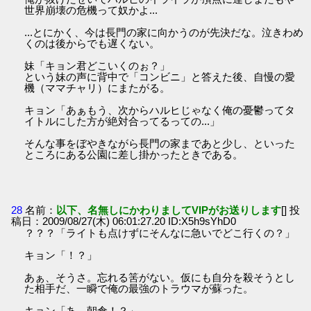
世界崩壊の危機って奴かよ...
...とにかく、今は長門の家に向かうのが先決だな。泣きわめ
くのは後からでも遅くない。
妹「キョン君どこいくのぉ？」
という妹の声に背中で「コンビニ」と答えた後、自慢の愛
機（ママチャリ）にまたがる。
キョン「あぁもう、次からハルヒじゃなく俺の憂鬱ってタ
イトルにした方が絶対合ってるっての...」
そんな事をぼやきながら長門の家まであと少し、といった
ところにある公園に差し掛かったときである。
28
名前：
以下、名無しにかわりましてVIPがお送りします
[] 投
稿日：2009/08/27(木) 06:01:27.20 ID:X5h9sYhD0
？？？「ライトも点けずにそんなに急いでどこ行くの？」
キョン「！？」
あぁ、そうさ。忘れる筈がない。仮にも自分を殺そうとし
た相手だ、一瞬で俺の最強のトラウマが蘇った。
キョン「あ、朝倉！？」