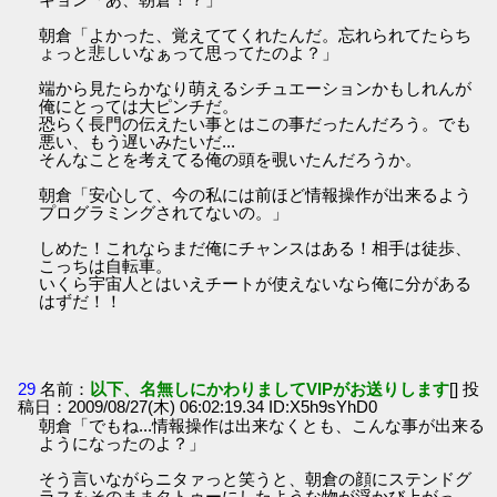
朝倉「よかった、覚えててくれたんだ。忘れられてたらち
ょっと悲しいなぁって思ってたのよ？」
端から見たらかなり萌えるシチュエーションかもしれんが
俺にとっては大ピンチだ。
恐らく長門の伝えたい事とはこの事だったんだろう。でも
悪い、もう遅いみたいだ...
そんなことを考えてる俺の頭を覗いたんだろうか。
朝倉「安心して、今の私には前ほど情報操作が出来るよう
プログラミングされてないの。」
しめた！これならまだ俺にチャンスはある！相手は徒歩、
こっちは自転車。
いくら宇宙人とはいえチートが使えないなら俺に分がある
はずだ！！
29
名前：
以下、名無しにかわりましてVIPがお送りします
[] 投
稿日：2009/08/27(木) 06:02:19.34 ID:X5h9sYhD0
朝倉「でもね...情報操作は出来なくとも、こんな事が出来る
ようになったのよ？」
そう言いながらニタァっと笑うと、朝倉の顔にステンドグ
ラスをそのままタトゥーにしたような物が浮かび上がっ