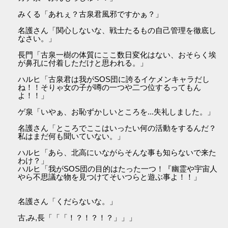
みくる「あれぇ？古泉君風邪ですかぁ？」
名護さん「関心しないな、戦士たるもの自己管理を徹底し
なさい。」
長門「古泉一樹の体質にここ数日変化はない、おそらく埃
が鼻孔に付着しただけと思われる。」
ハルヒ「古泉君は我がSOS団に誇るイケメンキャラだし
ね！！そりゃ女の子が噂の一つや二つ位するってもん
よ！！」
ゲ泉「いやぁ、お恥ずかしいところを...失礼しました。」
名護さん「ところでここはいったい何の活動をするんだ？
私はまだ何も聞いていない。」
ハルヒ「あら、北高にいながらそんな事も知らないで来た
わけ？」
ハルヒ「我がSOS団の目的はたった一つ！『幽霊や宇宙人
やら不思議な物を見つけてそいつらと遊ぶ事よ！！」
名護さん「くだらないな。」
古,み,長「「「！？！？！？」」」