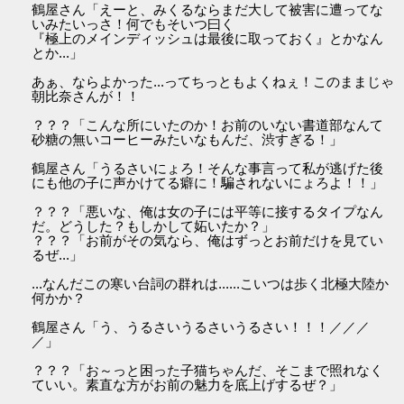
鶴屋さん「えーと、みくるならまだ大して被害に遭ってな
いみたいっさ！何でもそいつ曰く
『極上のメインディッシュは最後に取っておく』とかなん
とか...」
あぁ、ならよかった...ってちっともよくねぇ！このままじゃ
朝比奈さんが！！
？？？「こんな所にいたのか！お前のいない書道部なんて
砂糖の無いコーヒーみたいなもんだ、渋すぎる！」
鶴屋さん「うるさいにょろ！そんな事言って私が逃げた後
にも他の子に声かけてる癖に！騙されないにょろよ！！」
？？？「悪いな、俺は女の子には平等に接するタイプなん
だ。どうした？もしかして妬いたか？」
？？？「お前がその気なら、俺はずっとお前だけを見てい
るぜ...」
...なんだこの寒い台詞の群れは......こいつは歩く北極大陸か
何かか？
鶴屋さん「う、うるさいうるさいうるさい！！！／／／
／」
？？？「お～っと困った子猫ちゃんだ、そこまで照れなく
ていい。素直な方がお前の魅力を底上げするぜ？」