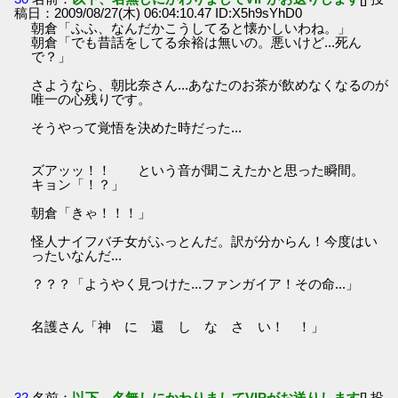
稿日：2009/08/27(木) 06:04:10.47 ID:X5h9sYhD0
朝倉「ふふ、なんだかこうしてると懐かしいわね。」
朝倉「でも昔話をしてる余裕は無いの。悪いけど...死ん
で？」
さようなら、朝比奈さん...あなたのお茶が飲めなくなるのが
唯一の心残りです。
そうやって覚悟を決めた時だった...
ズアッッ！！ という音が聞こえたかと思った瞬間。
キョン「！？」
朝倉「きゃ！！！」
怪人ナイフバチ女がふっとんだ。訳が分からん！今度はい
ったいなんだ...
？？？「ようやく見つけた...ファンガイア！その命...」
名護さん「神 に 還 し な さ い！ ！」
32
名前：
以下、名無しにかわりましてVIPがお送りします
[] 投