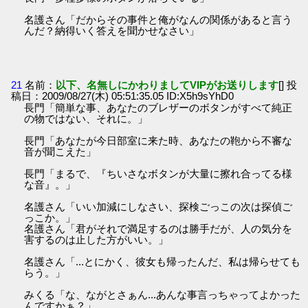
名護さん「だからその事件と俺がなんの関係があると言う
んだ？納得いく答えを聞かせなさい」
21
名前：
以下、名無しにかわりましてVIPがお送りします
[] 投
稿日：2009/08/27(木) 05:51:35.05 ID:X5h9sYhD0
長門「簡単な事、あなたのブレザーのボタンがすべて純正
の物ではない、それに。」
長門「あなたが今日部室に来た時、あなたの鞄から不審な
音が聞こえた」
長門「まるで、『ちいさなボタンが大量に擦れ合ってる様
な音』。」
名護さん「いい加減にしなさい、探検ごっこの次は探偵ご
っこか。」
名護さん「君がそれで満足するのは勝手だが、人の気分を
害するのは止した方がいい。」
名護さん「...とにかく、彼女も帰ったんだ、私は帰らせても
らう。」
みくる「な、ながとさぁん...あんな事言っちゃってよかった
んですかぁ？」