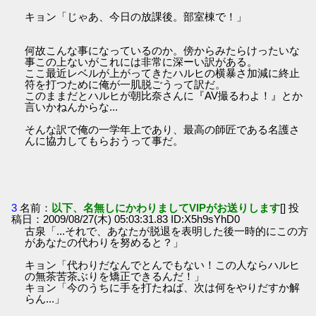
キョン「じゃあ、今日の放課後。部室棟で！」
何故こんな事になっているのか。傍からみたらけったいな
事この上ないがこれには非常に深ーい訳がある。
ここ最近レベルが上がってきたハルヒの横暴さ加減に終止
符を打つために俺が一肌脱ごうって訳だ。
このままだとハルヒが朝比奈さんに『AV撮るわよ！』とか
言いかねんからな...
そんな訳で俺の一学年上であり、最高の師匠である名護さ
んに協力してもらおうって事だ。
3
名前：
以下、名無しにかわりましてVIPがお送りします
[] 投
稿日：2009/08/27(木) 05:03:31.83 ID:X5h9sYhD0
古泉「...それで、あなたが脱退を表明した後一時的にこの方
があなたの代わりを努めると？」
キョン「代わりだなんでとんでもない！この人ならハルヒ
の無茶苦茶ぶりを矯正できるんだ！」
キョン「今のうちに手を打たねば、次は何をやりだすか解
らん...」