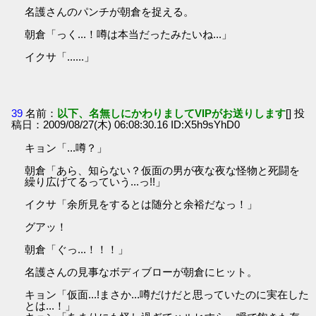
名護さんのパンチが朝倉を捉える。
朝倉「っく...！噂は本当だったみたいね...」
イクサ「......」
39
名前：
以下、名無しにかわりましてVIPがお送りします
[] 投
稿日：2009/08/27(木) 06:08:30.16 ID:X5h9sYhD0
キョン「...噂？」
朝倉「あら、知らない？仮面の男が夜な夜な怪物と死闘を
繰り広げてるっていう...っ!!」
イクサ「余所見をするとは随分と余裕だなっ！」
グアッ！
朝倉「ぐっ...！！！」
名護さんの見事なボディブローが朝倉にヒット。
キョン「仮面...!まさか...噂だけだと思っていたのに実在した
とは...！」