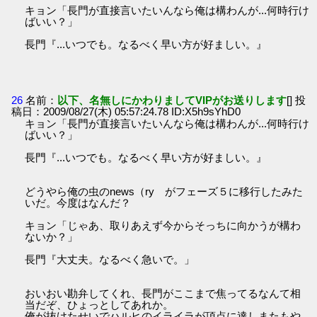
キョン「長門が直接言いたいんなら俺は構わんが...何時行け
ばいい？」
長門『...いつでも。なるべく早い方が好ましい。』
26
名前：
以下、名無しにかわりましてVIPがお送りします
[] 投
稿日：2009/08/27(木) 05:57:24.78 ID:X5h9sYhD0
キョン「長門が直接言いたいんなら俺は構わんが...何時行け
ばいい？」
長門『...いつでも。なるべく早い方が好ましい。』
どうやら俺の虫のnews（ry がフェーズ５に移行したみた
いだ。今度はなんだ？
キョン「じゃあ、取りあえず今からそっちに向かうが構わ
ないか？」
長門『大丈夫。なるべく急いで。」
おいおい勘弁してくれ、長門がここまで焦ってるなんて相
当だぞ、ひょっとしてあれか。
俺が抜けたせいでハルヒのイライラが頂点に達しまたもや