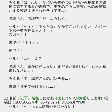
みくる「は、はい。なにやら物心ついた頃から犯罪者の逮
捕に協力する事が趣味で、中学のころは警察からの表彰状
が１０枚以上送られたそうです...」
名護さん「名護啓介だ、よろしく。」
ハルヒ「へぇ～！あんたなかなかすごいじゃない！んじゃ
あお手並み拝見っと！！」
ズガっ！！
古,み「「！？」」
長門「！」
ハルヒ「...え、え？」
名護さん「確かに筋は良いがまだまだ荒削りだ、もっと精
進しなさい。」
みくる「す、凉宮さんのパンチを...」
古泉「片手で受けるとは...」
12
名前：
以下、名無しにかわりましてVIPがお送りします
[] 投
稿日：2009/08/27(木) 05:42:32.71 ID:X5h9sYhD0
ハルヒ「へ、へぇ...結構やるじゃない！」