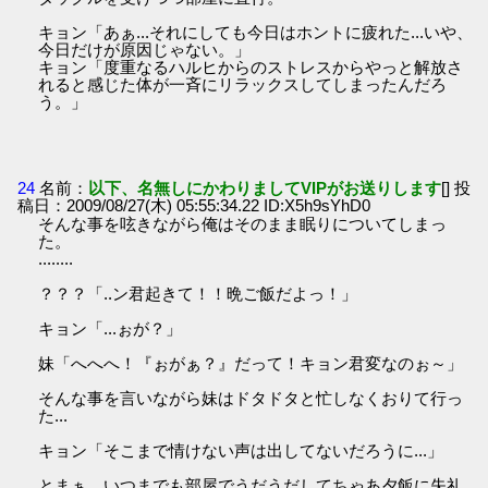
キョン「あぁ...それにしても今日はホントに疲れた...いや、
今日だけが原因じゃない。」
キョン「度重なるハルヒからのストレスからやっと解放さ
れると感じた体が一斉にリラックスしてしまったんだろ
う。」
24
名前：
以下、名無しにかわりましてVIPがお送りします
[] 投
稿日：2009/08/27(木) 05:55:34.22 ID:X5h9sYhD0
そんな事を呟きながら俺はそのまま眠りについてしまっ
た。
........
？？？「..ン君起きて！！晩ご飯だよっ！」
キョン「...ぉが？」
妹「へへへ！『ぉがぁ？』だって！キョン君変なのぉ～」
そんな事を言いながら妹はドタドタと忙しなくおりて行っ
た...
キョン「そこまで情けない声は出してないだろうに...」
とまぁ、いつまでも部屋でうだうだしてちゃあ夕飯に失礼