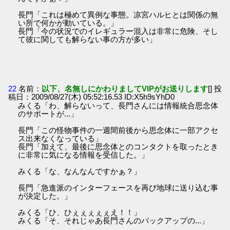
長門「これは極めて異例な事態。凉宮ハルヒとは関係の無
い所で何かが動いている。」
長門「今の状況でのイレギュラー混入は非常に危険、そし
て彼に関しても解らない事の方が多い」
22
名前：
以下、名無しにかわりましてVIPがお送りします
[] 投
稿日：2009/08/27(木) 05:52:16.53 ID:X5h9sYhD0
みくる「わ、解らないって、長門さんには情報統合思念体
のサポートが...」
長門「この怪物事件の一週間前後から思念体に一部アクセ
ス出来なくなっている」
長門「加えて、最後に思念体とのコンタクトを取ったとき
に非常に気になる情報を受信した。」
みくる「な、なんなんですかぁ？」
長門「急進派のインターフェースを再び地球に送り込む事
が決定した。」
みくる「ひ、ひぇぇぇぇぇえ！！」
みくる「そ、それじゃあ長門さんのバックアップの...」