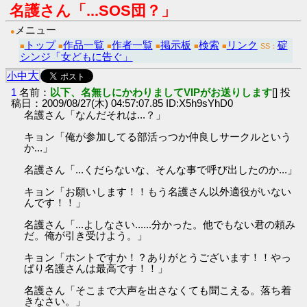
名護さん「...SOS団？」
メニュー
●
トップ
作品一覧
作者一覧
掲示板
検索
リンク
碇
■
■
■
■
■
■
SS：
シンジ「女どもに告ぐ」
大
小
中
1
名前：
以下、名無しにかわりましてVIPがお送りします
[] 投
稿日：2009/08/27(木) 04:57:07.85 ID:X5h9sYhD0
名護さん「なんだそれは...？」
キョン「俺が参加してる部活っつか仲良しサークルという
か...」
名護さん「...くだらないな、そんな事で呼び出したのか...」
キョン「お願いします！！もう名護さん以外適役がいない
んです！！」
名護さん「...よしなさい......分かった。他でもない君の頼み
だ。俺が引き受けよう。」
キョン「ホントですか！？ありがとうございます！！やっ
ぱり名護さんは最高です！！」
名護さん「そこまで大声を出さなくても聞こえる。落ち着
きなさい。」