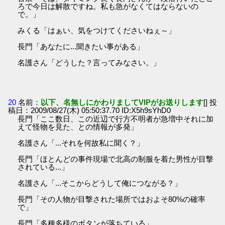
ろで今日は解散ですね。私も急がなくてはならないの
で。」
みくる「はぁい、気をつけてくださいねぇ～」
長門「あなたに...聞きたい事がある」
名護さん「どうした？言ってみなさい。」
20
名前：
以下、名無しにかわりましてVIPがお送りします
[] 投
稿日：2009/08/27(木) 05:50:37.70 ID:X5h9sYhD0
長門「ここ数日、この近辺で行方不明者が急増中それに加
えて怪物を見た、との情報が多発」
名護さん「...それを何故私に聞く？」
長門「ほとんどの事件現場で北高の制服を着た男性が目撃
されている...」
名護さん「...そこからどうして俺につながる？」
長門「その人物が目撃された場所ではおよそ80%の確率
で」
長門「多種多様のボタンが落ちている」