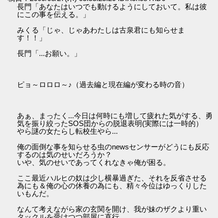
長門「あなたはいつでも動けるようにしておいて。私は彼
にこの事を伝える。」
みくる「じゃ、じゃあわたしは古泉君にも知らせま
す！！」
長門「...お願い。」
ピョ～ロロロ～♪（過去編と現在編が変わる時の音）
あぁ、まったく...今日は何時にも増して疲れた気がする、勇
気を振り絞ったSOS団からの脱退表明(実際には一時的）
やら謎の女たらし転校生やら...
俺の面倒な事を知らせる虫のnewsセンサーがどうにも反応
するのは気のせいだろうか？
いや、気のせいであってくれなきゃ俺が困る。
ここ最近ハルヒの奴は少し横暴過ぎた、それを反省させる
為にも＆俺の心の休養の為にも、精々今位はゆっくりした
いもんだ。
なんて考えながら家の玄関を開け、我が妹のザクより重い
タックルを受けつつ部屋に直行。