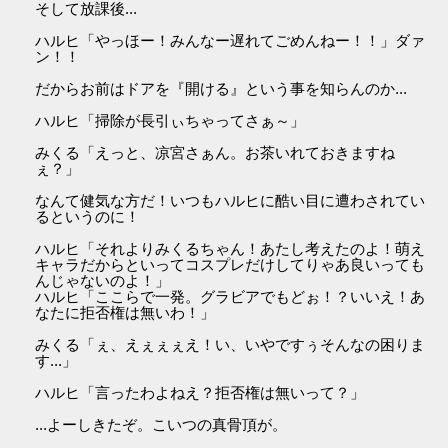
そして放課後...
ハルヒ「やっほー！みんなー遅れてごめんねー！！」ダァ
ン！！
だからお前はドアを『開ける』という事を知らんのか...
ハルヒ「掃除が長引ぃちゃってさぁ～」
みくる「えっと、凉宮さぁん。お茶いれておきますね
ぇ？」
なんて健気な方だ！いつもハルヒに酷い目に遭わされてい
るというのに！
ハルヒ「それよりみくるちゃん！あたし考えたのよ！萌え
キャラだからといってコスプレだけしてりゃあ良いっても
んじゃないのよ！」
ハルヒ「ここらで一発。グラビアでもどぉ！？いいえ！あ
なたに拒否権は無いわ！」
みくる「ぇ、えぇぇぇえ！い、いやですぅそんなの困りま
す...」
ハルヒ「言ったわよねえ？拒否権は無いって？」
...よーしきたぞ。こいつの真骨頂が。