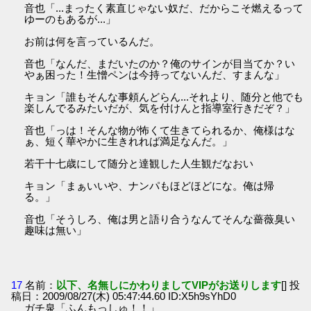
音也「...まったく素直じゃない奴だ、だからこそ燃えるって
ゆーのもあるが...」
お前は何を言っているんだ。
音也「なんだ、まだいたのか？俺のサインが目当てか？い
やぁ困った！生憎ペンは今持ってないんだ、すまんな」
キョン「誰もそんな事頼んどらん...それより、随分と他でも
楽しんでるみたいだが、気を付けんと指導室行きだぞ？」
音也「っは！そんな物が怖くて生きてられるか、俺様はな
ぁ、短く華やかに生きれれば満足なんだ。」
若干十七歳にして随分と達観した人生観だなおい
キョン「まぁいいや、ナンパもほどほどにな。俺は帰
る。」
音也「そうしろ、俺は男と語り合うなんてそんな薔薇臭い
趣味は無い」
17
名前：
以下、名無しにかわりましてVIPがお送りします
[] 投
稿日：2009/08/27(木) 05:47:44.60 ID:X5h9sYhD0
ガチ泉「ふんもっしゅ！！」