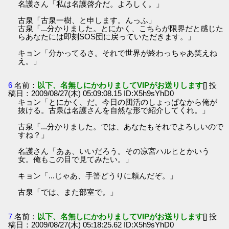
名護さん「私は名護啓介だ。よろしく。」
古泉「古泉一樹、と申します。んっふ」
古泉「...分かりました。とにかく、こちらが限界だと感じた
らあなたには即刻SOS団に戻っていただきます。」
キョン「分かってるさ。それで世界が終わっちゃあ笑えね
え。」
6
名前：
以下、名無しにかわりましてVIPがお送りします
[] 投
稿日：2009/08/27(木) 05:09:08.15 ID:X5h9sYhD0
キョン「とにかく、だ。今日の団活のしょっぱなから俺が
抜ける。古泉は名護さんを自然な形で紹介してくれ。」
古泉「...分かりました。では、あなたもそれでよろしいので
すね？」
名護さん「あぁ、いいだろう。その凉宮ハルヒとかいう
女。俺もこの目で見てみたい。」
キョン「...じゃあ、手筈どうりに頼んだぞ。」
古泉「では、また部室で。」
7
名前：
以下、名無しにかわりましてVIPがお送りします
[] 投
稿日：2009/08/27(木) 05:18:25.62 ID:X5h9sYhD0