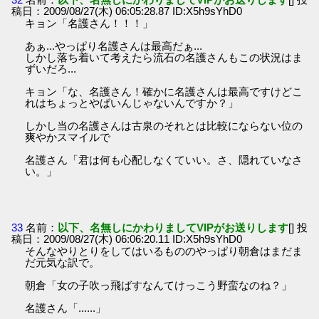
稿日：2009/08/27(木) 06:05:28.87 ID:X5h9sYhD0
キョン「名護さん！！！」
あぁ...やっぱり名護さんは最高だぁ...
しかし落ち着いて考えたら流石の名護さんもこの状況はま
ずいだろ...
キョン「な、名護さん！確かに名護さんは最高ですけどこ
れはちょっとやばいんじゃないんですか？」
しかし当の名護さんは古泉のそれとは比較にならない位の
爽やかスマイルで
名護さん「君は何も心配しなくていい。さ、隠れていなさ
い。」
33
名前：
以下、名無しにかわりましてVIPがお送りします
[] 投
稿日：2009/08/27(木) 06:06:20.11 ID:X5h9sYhD0
そんなやりとりをしてはいるもののやっぱり朝倉はまだま
だ元気な訳で。
朝倉「女の子吹っ飛ばすなんてけっこう野蛮なのね？」
名護さん「......」