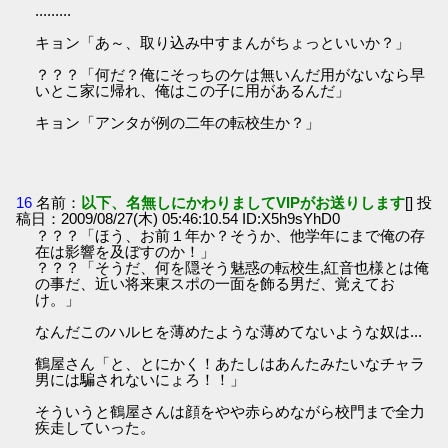
.........
キョン「あ～、取り込み中すまんがちょっといいか？」
？？？「何だ？俺にそっちのケは無いんだ用がないなら早
いとこ家に帰れ、俺はこの子に用があるんだ」
キョン「アンタが例の二年の転校生か？」
16
名前：
以下、名無しにかわりましてVIPがお送りします
[] 投
稿日：2009/08/27(木) 05:46:10.54 ID:X5h9sYhD0
？？？「ほう、お前１年か？そうか、他学年にまで俺の存
在は影響を及ぼすのか！」
？？？「そうだ、何を隠そう魅惑の転校生,紅音也様とは俺
の事だ、近い将来東スポの一面を飾る男だ、覚えてお
け。」
なんだこのハルヒを薄めたような薄めてないような奴は...
鶴屋さん「と、とにかく！あたしはあんたみたいなチャラ
男には騙されないにょろ！！」
そういうと鶴屋さんは顔をやや赤らめながら校門まで全力
疾走していった。