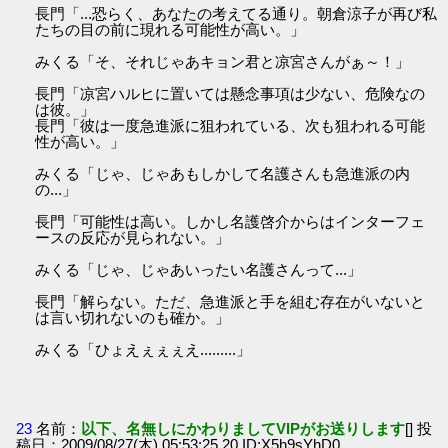
長門「...恐らく、あなたの考えてる通り。朝倉涼子が再び私
たちの目の前に現れる可能性が高い。」
みくる「そ、それじゃあキョン君と凉宮さんがぁ～！」
長門「凉宮ハルヒに置いては懸念事項は少ない、危険なの
は彼。」
長門「彼は一度急進派に狙われている、次も狙われる可能
性が高い。」
みくる「じゃ、じゃあもしかして名護さんも急進派の内
の...」
長門「可能性は高い。しかし名護啓介からはインターフェ
ースの反応が見られない。」
みくる「じゃ、じゃあいったい名護さんって...」
長門「解らない。ただ、急進派と手を組む存在がいないと
は言い切れないのも確か。」
みくる「ひょえぇぇぇえ.........」
23
名前：
以下、名無しにかわりましてVIPがお送りします
[] 投
稿日：2009/08/27(木) 05:53:25.20 ID:X5h9sYhD0