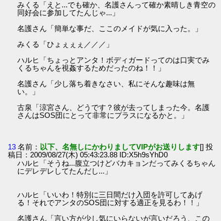
みくる「えと...でも確か、名護さんって確か素晴しき青空の
同好会に参加してたんじゃ...」
名護さん「簡単な事だ、ここのメイドが気に入った。」
みくる「ひょぇぇぇ／／／」
ハルヒ「ちょっとアンタ！ボディガードってのは口実でみ
くるちゃんを視姦するためだったのね！！」
名護さん「少し落ち着きなさい、私にそんな趣味は無
い。」
古泉「涼宮さん、どうです？彼が去ってしまった今。名護
さんはSOS団にとって非常にプラスになるかと。」
13
名前：
以下、名無しにかわりましてVIPがお送りします
[] 投
稿日：2009/08/27(木) 05:43:23.88 ID:X5h9sYhD0
ハルヒ「そうね...腹立つけどバカキョンだってみくるちゃん
にデレデレしてたんだし...」
ハルヒ「いいわ！特別に三日間だけ入団を許可してあげ
る！それでアンタのSOS団に対する適正を見るわ！！」
名護さん「言い方が少し気にいらないが言いだろう、この