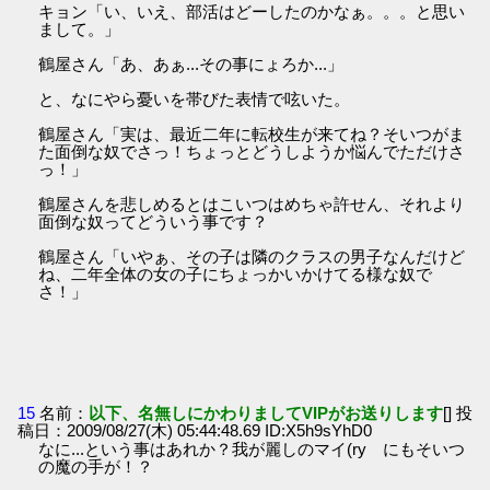
キョン「い、いえ、部活はどーしたのかなぁ。。。と思い
まして。」
鶴屋さん「あ、あぁ...その事にょろか...」
と、なにやら憂いを帯びた表情で呟いた。
鶴屋さん「実は、最近二年に転校生が来てね？そいつがま
た面倒な奴でさっ！ちょっとどうしようか悩んでただけさ
っ！」
鶴屋さんを悲しめるとはこいつはめちゃ許せん、それより
面倒な奴ってどういう事です？
鶴屋さん「いやぁ、その子は隣のクラスの男子なんだけど
ね、二年全体の女の子にちょっかいかけてる様な奴で
さ！」
15
名前：
以下、名無しにかわりましてVIPがお送りします
[] 投
稿日：2009/08/27(木) 05:44:48.69 ID:X5h9sYhD0
なに...という事はあれか？我が麗しのマイ(ry にもそいつ
の魔の手が！？