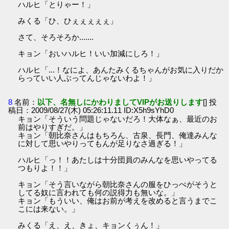
ハルヒ「とりゃー！」
みくる「ひ、ひぇぇぇぇぇ」
さて、そろそろか.......
キョン「おいハルヒ！いい加減にしろ！」
ハルヒ「...！なによ、あんたみくるちゃんがお気に入りだか
らっていい人ぶってんじゃないわよ！」
8
名前：
以下、名無しにかわりましてVIPがお送りします
[] 投
稿日：2009/08/27(木) 05:26:11.11 ID:X5h9sYhD0
キョン「そういう問題じゃないだろ！大体なぁ、最近のお
前はやりすぎだ。」
キョン「朝比奈さんはもちろん、古泉、長門、俺達みんな
に対して思いやりってもんが足りなさ過ぎる！」
ハルヒ「っ！！あたしは十分団員のみんなを思いやってる
つもりよ！！」
キョン「そう言いながら朝比奈さんの服をひっぺがそうと
してる奴に言われても何の説得力も無いな。」
キョン「もういい、俺はお前が考えを改めると言うまでこ
こには来ない。」
みくる「え、え、きょ、キョンくぅん！」