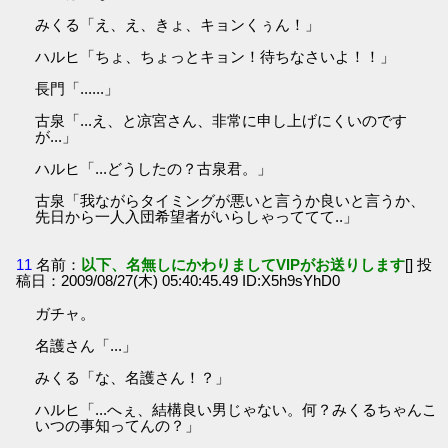
みくる「え、え、きょ、キョンくぅん！」
ハルヒ「ちょ、ちょっとキョン！待ちなさいよ！！」
長門「......」
古泉「...え、と凉宮さん、非常に申し上げにくいのです
が...」
ハルヒ「...どうしたの？古泉君。」
古泉「我ながらタイミングが悪いと言うか良いと言うか、
先日から一人入団希望者がいらしゃっててて..」
11
名前：
以下、名無しにかわりましてVIPがお送りします
[] 投
稿日：2009/08/27(木) 05:40:45.49 ID:X5h9sYhD0
ガチャ。
名護さん「...」
みくる「な、名護さん！？」
ハルヒ「...へぇ、結構良い男じゃない。何？みくるちゃんこ
いつの事知ってんの？」