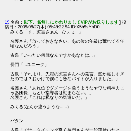
19
名前：
以下、名無しにかわりましてVIPがお送りします
[] 投
稿日：2009/08/27(木) 05:49:22.94 ID:X5h9sYhD0
みくる「す、凉宮さぁん...ひぇぇ...」
名護さん「放っておきなさい、あの位の年齢は荒れてる年
頃なんだろう」
古泉「いったい何歳なんですかあなたは...」
長門「...ユニーク」
古泉「それより、先程の凉宮さんへの発言。些か厳しすぎ
たのでは？おかげで僕にも急なバイトが入りました。」
名護さん「あれ位でダメージを負うようなヤワな精神力じ
ゃあ団長、もとい指導者は勤まらない。」
名護さん「これは私なりの気遣いだ。」
みくる(なんか違うような......）
パタン...
古泉「では、タイミング良く長門さんが一段落付いたとこ