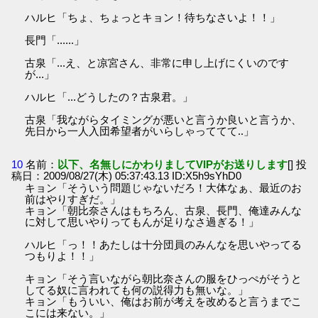
ハルヒ「ちょ、ちょっとキョン！待ちなさいよ！！」
長門「......」
古泉「...え、と凉宮さん、非常に申し上げにくいのです
が...」
ハルヒ「...どうしたの？古泉君。」
古泉「我ながらタイミングが悪いと言うか良いと言うか、
先日から一人入団希望者がいらしゃっててて..」
10
名前：
以下、名無しにかわりましてVIPがお送りします
[] 投
稿日：2009/08/27(木) 05:37:43.13 ID:X5h9sYhD0
キョン「そういう問題じゃないだろ！大体なぁ、最近のお
前はやりすぎだ。」
キョン「朝比奈さんはもちろん、古泉、長門、俺達みんな
に対して思いやりってもんが足りなさ過ぎる！」
ハルヒ「っ！！あたしは十分団員のみんなを思いやってる
つもりよ！！」
キョン「そう言いながら朝比奈さんの服をひっぺがそうと
してる奴に言われても何の説得力も無いな。」
キョン「もういい、俺はお前が考えを改めると言うまでこ
こには来ない。」