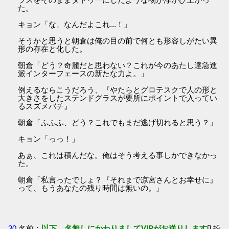
た。
キョン「な、なんだよこれ...！」
そうかと思うと朝倉は俺の目の前で何とも形容しがたい異
形の存在と化した。
朝倉「どう？奇麗だと思わない？これが今のあたし達急進
派インターフェースの新たな力よ。」
例えるならこうだろう、『やたらとグロテスクで人の形と
大きさをしたステンドグラスが要所にポイントで入ってい
るスズメバチ』
朝倉「ふふふ、どう？これでもまだ逃げ切れると思う？」
キョン「っっ！」
あぁ、これは積んだな。俺はそう考える事しかできなかっ
た。
朝倉「私言ったでしょ？『それまで凉宮さんとお幸せに』
って、もうあなたの残り時間は無いの。」
30
名前：
以下、名無しにかわりましてVIPがお送りします
[] 投