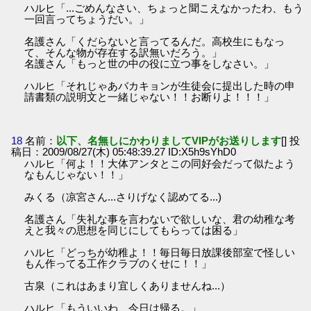
ハルヒ「...ごめんなさい、ちょっと聞こえなかったわ、もう
一回言ってちょうだい。」
名護さん「くだらないと言ってるんだ。高校生にもなっ
て、そんな物が存在する訳無いだろう。」
名護さん「もっと世の中の役に立つ事をしなさい。」
ハルヒ「それじゃあバカキョンが生徒会に提出した時の申
請書類の説明文と一緒じゃない！！お断りよ！！！」
18
名前：
以下、名無しにかわりましてVIPがお送りします
[] 投
稿日：2009/08/27(木) 05:48:39.27 ID:X5h9sYhD0
ハルヒ「何よ！！大体アンタとこの同好会だって似たよう
なもんじゃない！！」
みくる（凉宮さん...さりげなく認めてる...)
名護さん「失礼な事を言わないで欲しいな、君の幼稚な考
えと我々の思想を同じにしてもらっては困る」
ハルヒ「どっちが幼稚よ！！毎日毎日放課後部室で怪しい
もん作ってる工作クラブのくせに！！」
古泉（これはあまり宜しくありませんね...）
ハルヒ「もういいわ、今日は帰る。」