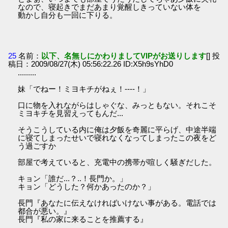
なので、寝起きでまだあまり覚醒しきっていない体を
動かし自分も一回に下りる。
25
名前：
以下、名無しにかわりましてVIPがお送りします
[] 投
稿日：2009/08/27(木) 05:56:22.26 ID:X5h9sYhD0
.........
妹「でねー！ミヨキチがねぇ！----！」
口に物を入れながらはしゃぐな、みっともない。それこそ
ミヨキチを見習えってもんだ...
そうこうしている内に俺は夕飯を奇麗に平らげ、中途半端
に寝てしまったせいで寝れなくなってしまったこの夜をど
う過ごすか
部屋で考えていると、充電中の携帯が喧しく騒ぎだした。
キョン「誰だ...？..！長門か。」
キョン「どうした？何かあったのか？」
長門『あなたに伝えなければいけない事がある。電話では
都合が悪い。』
長門『私の家に来ることを推薦する』