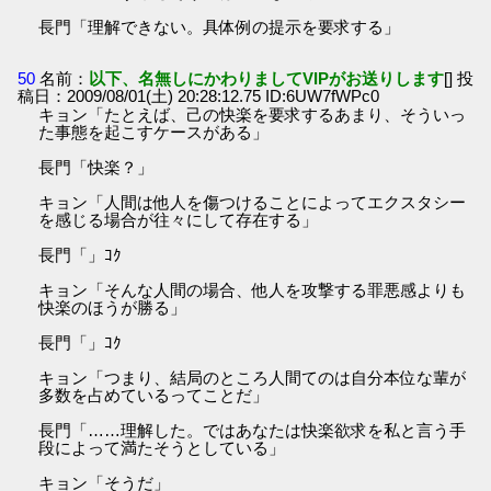
長門「理解できない。具体例の提示を要求する」
50
名前：
以下、名無しにかわりましてVIPがお送りします
[] 投
稿日：2009/08/01(土) 20:28:12.75 ID:6UW7fWPc0
キョン「たとえば、己の快楽を要求するあまり、そういっ
た事態を起こすケースがある」
長門「快楽？」
キョン「人間は他人を傷つけることによってエクスタシー
を感じる場合が往々にして存在する」
長門「」ｺｸ
キョン「そんな人間の場合、他人を攻撃する罪悪感よりも
快楽のほうが勝る」
長門「」ｺｸ
キョン「つまり、結局のところ人間てのは自分本位な輩が
多数を占めているってことだ」
長門「……理解した。ではあなたは快楽欲求を私と言う手
段によって満たそうとしている」
キョン「そうだ」