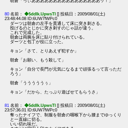
朝倉「っぃああああああああああああああああッ！」
80
名前：
◆5ddIk.UpwsTI
[] 投稿日：2009/08/01(土)
23:48:44.08 ID:6UW7fWPc0
ダーツは朝倉の左手を貫通して床に突き刺さる。
投げるのとじかに突き刺すのじゃ話が違う。
これで完成した。
朝倉は両腕を床に貼り付けられている。
ダーツと包丁が役に立った。
キョン「さて、とりあえず犯すか」
朝倉「お願い、もう殺して」
キョン「自分で長門が元気になるまで頑張るって言っただ
ろう」
朝倉「うううううぅ」
キョン「だから、たっぷり遊ばせてもらうさ」
81
名前：
◆5ddIk.UpwsTI
[] 投稿日：2009/08/01(土)
23:57:36.01 ID:6UW7fWPc0
奪ったナイフで、制服を朝倉の咽喉下から腰までゆっくり
と一直線に切る。
いい切れ味だ。