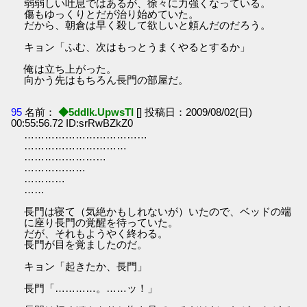
弱弱しい吐息ではあるが、徐々に力強くなっている。
傷もゆっくりとだが治り始めていた。
だから、朝倉は早く殺して欲しいと頼んだのだろう。
キョン「ふむ、次はもっとうまくやるとするか」
俺は立ち上がった。
向かう先はもちろん長門の部屋だ。
95
名前：
◆5ddIk.UpwsTI
[] 投稿日：2009/08/02(日)
00:55:56.72 ID:srRwBZkZ0
………………………………
…………………………
……………………
………………
…………
……
長門は寝て（気絶かもしれないが）いたので、ベッドの端
に座り長門の覚醒を待っていた。
だが、それもようやく終わる。
長門が目を覚ましたのだ。
キョン「起きたか、長門」
長門「…………。……ッ！」