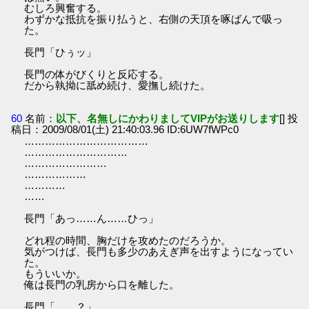
むしろ興奮する。
わずかな抵抗を振り払うと、右側の天頂を啄ばんで吸っ
た。
長門「ひぅッ」
長門の体がびくりと反応する。
だから執拗に舐め続け、愛撫し続けた。
60
名前：
以下、名無しにかわりましてVIPがお送りします
[] 投
稿日：2009/08/01(土) 21:40:03.96 ID:6UW7fWPc0
………………………………
…………………………
……………………
………………
…………
……
長門「あっ……ん……ひっ」
どれ程の時間、胸だけを攻めたのだろうか。
気がつけば、長門も多少のあえぎ声を出すようになってい
た。
もういいか。
俺は長門の乳房から口を離した。
長門「……？」