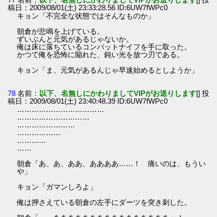
稿日：2009/08/01(土) 23:33:28.56 ID:6UW7fWPc0
キョン「不完全な状態ではそんなものか」
朝倉が悲鳴を上げている。
ずいぶんと元気があるじゃないか。
俺は床に落ちているコンバットナイフを手に取った。
かつて俺を恐怖に陥れた、鈍い光を放つ刃である。
キョン「ま、元気があるんじゃ早速始めるとしようか」
78
名前：
以下、名無しにかわりましてVIPがお送りします
[] 投
稿日：2009/08/01(土) 23:40:48.39 ID:6UW7fWPc0
………………………………
…………………………
……………………
………………
…………
……
朝倉「あ、あ、ああ、ああああ……！ 痛いのは、もうい
や」
キョン「ガマンしろよ」
俺は押さえている朝倉の左手にダーツを突き刺した。