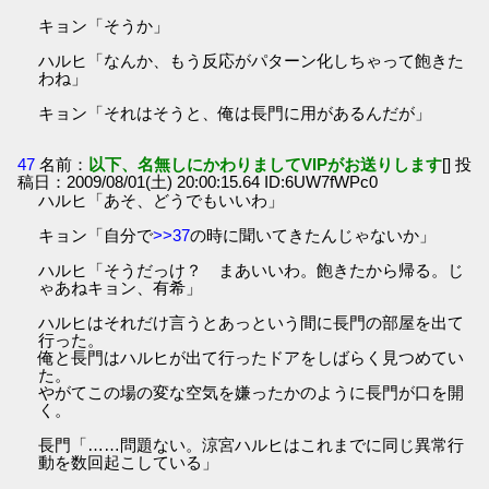
キョン「そうか」
ハルヒ「なんか、もう反応がパターン化しちゃって飽きた
わね」
キョン「それはそうと、俺は長門に用があるんだが」
47
名前：
以下、名無しにかわりましてVIPがお送りします
[] 投
稿日：2009/08/01(土) 20:00:15.64 ID:6UW7fWPc0
ハルヒ「あそ、どうでもいいわ」
キョン「自分で
>>37
の時に聞いてきたんじゃないか」
ハルヒ「そうだっけ？ まあいいわ。飽きたから帰る。じ
ゃあねキョン、有希」
ハルヒはそれだけ言うとあっという間に長門の部屋を出て
行った。
俺と長門はハルヒが出て行ったドアをしばらく見つめてい
た。
やがてこの場の変な空気を嫌ったかのように長門が口を開
く。
長門「……問題ない。涼宮ハルヒはこれまでに同じ異常行
動を数回起こしている」