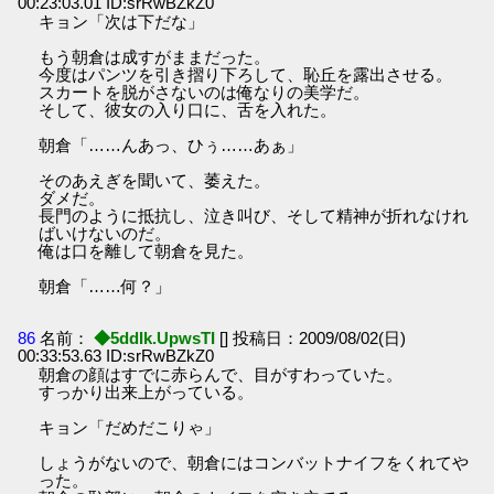
00:23:03.01 ID:srRwBZkZ0
キョン「次は下だな」
もう朝倉は成すがままだった。
今度はパンツを引き摺り下ろして、恥丘を露出させる。
スカートを脱がさないのは俺なりの美学だ。
そして、彼女の入り口に、舌を入れた。
朝倉「……んあっ、ひぅ……あぁ」
そのあえぎを聞いて、萎えた。
ダメだ。
長門のように抵抗し、泣き叫び、そして精神が折れなけれ
ばいけないのだ。
俺は口を離して朝倉を見た。
朝倉「……何？」
86
名前：
◆5ddIk.UpwsTI
[] 投稿日：2009/08/02(日)
00:33:53.63 ID:srRwBZkZ0
朝倉の顔はすでに赤らんで、目がすわっていた。
すっかり出来上がっている。
キョン「だめだこりゃ」
しょうがないので、朝倉にはコンバットナイフをくれてや
った。