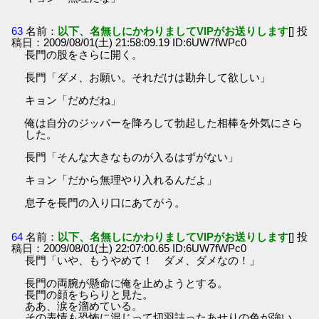
63
名前：
以下、名無しにかわりましてVIPがお送りします
[] 投
稿日：2009/08/01(土) 21:58:09.19 ID:6UW7fWPc0
長門の股をさらに開く。
長門「ダメ、お願い。それだけは勘弁して欲しい」
キョン「だめだね」
俺は自分のジッパーを降ろして勃起した相棒を外気にさら
した。
長門「そんな大きなものが入るはずがない」
キョン「だから無理やり入れるんだよ」
息子を長門の入り口にあてがう。
64
名前：
以下、名無しにかわりましてVIPがお送りします
[] 投
稿日：2009/08/01(土) 22:07:00.65 ID:6UW7fWPc0
長門「いや、もうやめて！ ダメ、ダメなの！」
長門の両腕が懸命に俺を止めようとする。
長門の顔をちらりと見た。
ああ、涙を溜めている。
その表情も恐怖に混じって切羽詰ったあせりの色が強い。