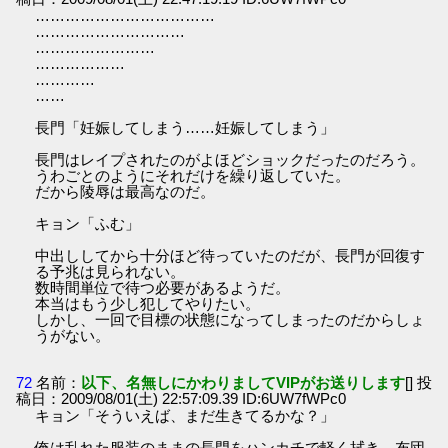
………………………………
…………………………
……………………
………………
…………
……
長門「妊娠してしまう……妊娠してしまう」
長門はレイプされたのがよほどショックだったのだろう。
うわごとのようにそれだけを繰り返していた。
だから陵辱は最高なのだ。
キョン「ふむ」
中出ししてから十分ほど待っていたのだが、長門が回復す
る予兆は見られない。
数時間単位で待つ必要があるようだ。
本当はもう少し犯してやりたい。
しかし、一回で目標の状態になってしまったのだからしょ
うがない。
72
名前：
以下、名無しにかわりましてVIPがお送りします
[] 投
稿日：2009/08/01(土) 22:57:09.39 ID:6UW7fWPc0
キョン「そういえば、まだ生きてるかな？」
俺は乱れた服装のままの長門をハンカチで軽く拭き、布団