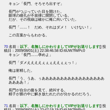
キョン「長門、そろそろ出すぞ」
長門がつぶっていた目を開けた。
眼球の瞳孔が不規律に開閉している。
だが、その視線は確かに俺に向いていた。
長門「……！ だめ、それはダメ！ いけない！」
この言葉からもわかる。
70
名前：
以下、名無しにかわりましてVIPがお送りします
[] 投
稿日：2009/08/01(土) 22:38:46.58 ID:6UW7fWPc0
キョン「長門……孕めよ」
長門「ダメええええぇぇぇええぇぇっ！」
俺は射精した。
長門「う、うあ、ぅあああああああああああああああああ
ああああ！」
長門が自分の腹を見て、絶叫する。
精子が膣の中に解き放たれたのが分かるのだろう。
71
名前：
以下、名無しにかわりましてVIPがお送りします
[] 投
稿日：2009/08/01(土) 22:47:19.19 ID:6UW7fWPc0