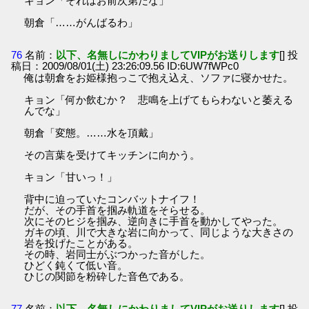
キョン「それはお前次第だな」
朝倉「……がんばるわ」
76
名前：
以下、名無しにかわりましてVIPがお送りします
[] 投
稿日：2009/08/01(土) 23:26:09.56 ID:6UW7fWPc0
俺は朝倉をお姫様抱っこで抱え込え、ソファに寝かせた。
キョン「何か飲むか？ 悲鳴を上げてもらわないと萎える
んでな」
朝倉「変態。……水を頂戴」
その言葉を受けてキッチンに向かう。
キョン「甘いっ！」
背中に迫っていたコンバットナイフ！
だが、その手首を掴み軌道をそらせる。
次にそのヒジを掴み、逆向きに手首を動かしてやった。
ガキの頃、川で大きな岩に向かって、同じような大きさの
岩を投げたことがある。
その時、岩同士がぶつかった音がした。
ひどく鈍くて低い音。
ひじの関節を粉砕した音色である。
77
名前：
以下、名無しにかわりましてVIPがお送りします
[] 投