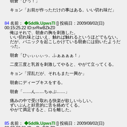
朝倉「ひっ！」
キョン「お前が作っただけの事はある。いい切れ味だ」
84
名前：
◆5ddIk.UpwsTI
[] 投稿日：2009/08/02(日)
00:15:25.22 ID:srRwBZkZ0
俺はそれで、朝倉の胸を刺激した。
いい切れ味とはいえ、触れば触れるというほどでもない。
だが、パニックを起こしかけている朝倉には効いたようだ
った。
朝倉「ひぃぃぃぃっ、ふぁぁぁぁ！」
二度三度と乳首を刺激してやると、やがて立ってくる。
キョン「淫乱だが、それもまた一興か」
朝倉にディープキスをする。
朝倉「……ん……ちゅぷ……」
痛みの中で受け取れる快楽が欲しいらしい。
ずいぶんと好意的に舌を絡めてくる。
やがて満足すると、口を離した。
85
名前：
◆5ddIk.UpwsTI
[] 投稿日：2009/08/02(日)