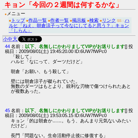
キョン「今回の２週間は何するかな」
メニュー
●
トップ
作品一覧
作者一覧
掲示板
検索
リンク
ハ
■
■
■
■
■
■
SS：
ルヒ「ねえ、朝倉涼子って今なにしてると思う？」キョン
「しらん」
大
小
中
44
名前：
以下、名無しにかわりましてVIPがお送りします
[] 投
稿日：2009/08/01(土) 19:45:20.00 ID:6UW7fWPc0
「殺して」
ハルヒ「なにって、ダーツだけど」
朝倉「お願い、もう殺して」
壁には朝倉涼子が磔られていた。
無数のダーツはもとより、鋭利な刃物で傷つけられたあと
が複数あった。
45
名前：
以下、名無しにかわりましてVIPがお送りします
[] 投
稿日：2009/08/01(土) 19:53:05.15 ID:6UW7fWPc0
キョン「的は朝倉か……。もう、あんまり元気ないみたい
だけど」
長門「問題ない。生命活動停止後に修復する」