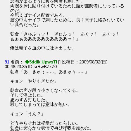
悲鳴が出るように腹を何度も刺した。
両腕を床に貼り付けているために腹が無防備になっている
のだ。
今思えばナイス配置である。
膣の中もナイフで刺したために、良く息子に絡み付いてい
い具合だった。
朝倉「きゅふぅッ！ ぎゅふっ！ あぐッ！ あぐっ！
ぁぁぁああああああああああッ！」
俺は精子を血の中に吐き出した。
91
名前：
◆5ddIk.UpwsTI
[] 投稿日：2009/08/02(日)
00:48:23.35 ID:srRwBZkZ0
朝倉「あ、きゅぅ……。あきゅぅ……」
キョン「やりすぎたか」
朝倉の声が段々小さくなってくる。
そして停止した。
思わず舌打ちした。
殺してしまっては意味が無い。
キョン「うん？」
どうやらそれは杞憂だったらしい。
朝倉は安らかな表情で再び呼吸を始めた。