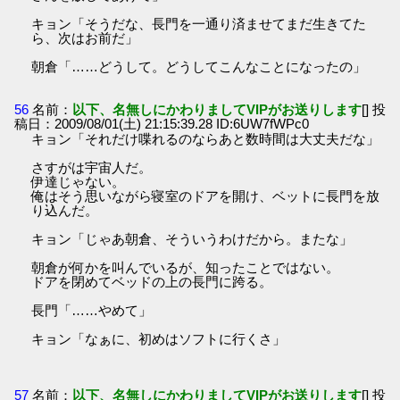
キョン「そうだな、長門を一通り済ませてまだ生きてた
ら、次はお前だ」
朝倉「……どうして。どうしてこんなことになったの」
56
名前：
以下、名無しにかわりましてVIPがお送りします
[] 投
稿日：2009/08/01(土) 21:15:39.28 ID:6UW7fWPc0
キョン「それだけ喋れるのならあと数時間は大丈夫だな」
さすがは宇宙人だ。
伊達じゃない。
俺はそう思いながら寝室のドアを開け、ベットに長門を放
り込んだ。
キョン「じゃあ朝倉、そういうわけだから。またな」
朝倉が何かを叫んでいるが、知ったことではない。
ドアを閉めてベッドの上の長門に跨る。
長門「……やめて」
キョン「なぁに、初めはソフトに行くさ」
57
名前：
以下、名無しにかわりましてVIPがお送りします
[] 投