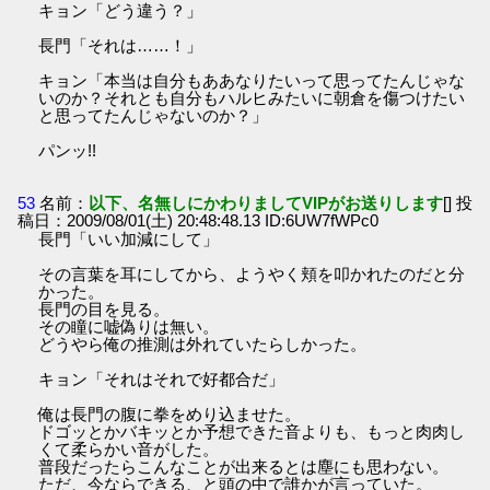
キョン「どう違う？」
長門「それは……！」
キョン「本当は自分もああなりたいって思ってたんじゃな
いのか？それとも自分もハルヒみたいに朝倉を傷つけたい
と思ってたんじゃないのか？」
パンッ!!
53
名前：
以下、名無しにかわりましてVIPがお送りします
[] 投
稿日：2009/08/01(土) 20:48:48.13 ID:6UW7fWPc0
長門「いい加減にして」
その言葉を耳にしてから、ようやく頬を叩かれたのだと分
かった。
長門の目を見る。
その瞳に嘘偽りは無い。
どうやら俺の推測は外れていたらしかった。
キョン「それはそれで好都合だ」
俺は長門の腹に拳をめり込ませた。
ドゴッとかバキッとか予想できた音よりも、もっと肉肉し
くて柔らかい音がした。
普段だったらこんなことが出来るとは塵にも思わない。
ただ、今ならできる、と頭の中で誰かが言っていた。