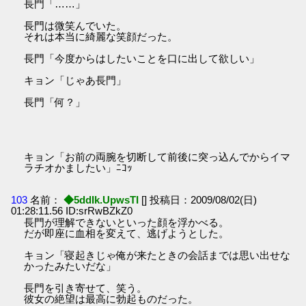
長門「……」
長門は微笑んでいた。
それは本当に綺麗な笑顔だった。
長門「今度からはしたいことを口に出して欲しい」
キョン「じゃあ長門」
長門「何？」
キョン「お前の両腕を切断して前後に突っ込んでからイマ
ラチオかましたい」ﾆｺｯ
103
名前：
◆5ddIk.UpwsTI
[] 投稿日：2009/08/02(日)
01:28:11.56 ID:srRwBZkZ0
長門が理解できないといった顔を浮かべる。
だが即座に血相を変えて、逃げようとした。
キョン「寝起きじゃ俺が来たときの会話までは思い出せな
かったみたいだな」
長門を引き寄せて、笑う。
彼女の絶望は最高に勃起ものだった。