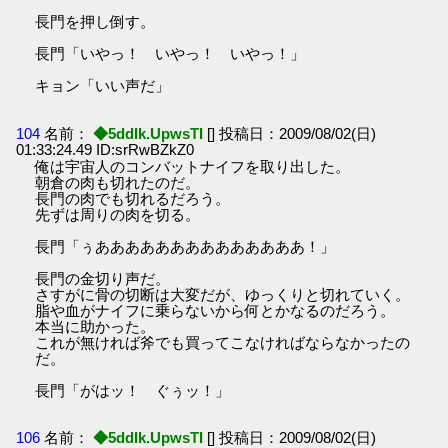
長門を押し倒す。
長門「いやっ！ いやっ！ いやっ！」
キョン「いい声だ」
104
名前：
◆5ddIk.UpwsTI
[] 投稿日：2009/08/02(日)
01:33:24.49 ID:srRwBZkZ0
俺は宇宙人のコンバットナイフを取り出した。
朝倉の肉も切れたのだ。
長門の肉でも切れるだろう。
先ずは周りの肉を切る。
長門「ぅああああああああああああああ！」
長門の金切り声だ。
さすがに骨の切断は大変だが、ゆっくりと切れていく。
脂や血がナイフに乗らないから何とかなるのだろう。
本当に助かった。
これが無ければ斧でも買ってこなければならなかったの
だ。
長門「がはッ！ ぐぅッ！」
106
名前：
◆5ddIk.UpwsTI
[] 投稿日：2009/08/02(日)