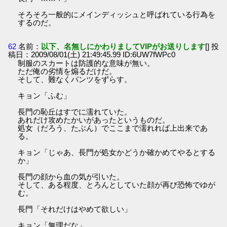
そろそろ一般的にメインディッシュと呼ばれている行為を
するのだ。
62
名前：
以下、名無しにかわりましてVIPがお送りします
[] 投
稿日：2009/08/01(土) 21:49:45.99 ID:6UW7fWPc0
制服のスカートは防護的な意味が無い。
ただ俺の劣情を煽るだけだ。
そして、難なくパンツをずらす。
キョン「ふむ」
長門の恥丘はすでに濡れていた。
あれだけ攻めたかいがあったというものだ。
処女（だろう、たぶん）でここまで濡れれば上出来であ
る。
キョン「じゃあ、長門が処女かどうか確かめてやるとする
か」
長門の顔から血の気が引いた。
そして、ある程度、とろんとしていた顔が再び恐怖でゆが
む。
長門「それだけはやめて欲しい」
キョン「無理だな」