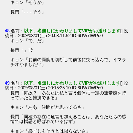
キョン「そうか」
長門「……そう」
48
名前：
以下、名無しにかわりましてVIPがお送りします
[] 投
稿日：2009/08/01(土) 20:08:11.52 ID:6UW7fWPc0
キョン「で、だ」
長門「」ｺｸ
キョン「お前の両腕を切断して前後に突っ込んで、イマラ
チオかましたい」
49
名前：
以下、名無しにかわりましてVIPがお送りします
[] 投
稿日：2009/08/01(土) 20:15:35.10 ID:6UW7fWPc0
長門「何故？ あなたは私と言う個体に一定の連帯感を持
っていたと推測できる」
キョン「ああ、仲間だと思ってるさ」
長門「同種の存在に危害を加えることは、あなたたちの感
情では憎悪と呼ばれているはず」
キョン「必ずしもそうとは限らないさ」