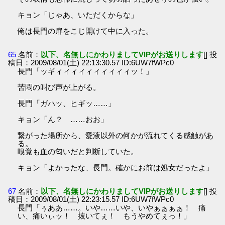
キョン「じゃあ、いただくからな」
俺は長門の扉をこじ開けて中に入った。
65
名前：
以下、名無しにかわりましてVIPがお送りします
[] 投
稿日：2009/08/01(土) 22:13:30.57 ID:6UW7fWPc0
長門「ッギィィィィィィィィィィッ！」
苦悶の叫び声が上がる。
長門「ガハッ、ヒギッ……」
キョン「ん？ ……おお」
繋がった場所から、愛液以外の何かが流れてくる感触があ
る。
嗅覚も血の匂いだと判断していた。
キョン「よかったな、長門。確かにお前は処女だったよ」
67
名前：
以下、名無しにかわりましてVIPがお送りします
[] 投
稿日：2009/08/01(土) 22:23:15.57 ID:6UW7fWPc0
長門「ぅああ……。いや……いや、いやぁぁぁぁ！ 痛
い、痛いぃッ！ 抜いてぇ！ もうやめてぇっ！」