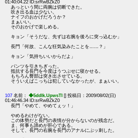
01:40:04.22 ID:srRwBZkZ0
あっという間に両腕は切断できた。
吹き出る血は少ない。
ナイフのおかげだろうか？
まぁいい。
そのおかげで楽しめる。
キョン「そうだな、先ずは右腕を後ろに突っ込むか」
長門「何故、こんな狂気染みたことを……？」
キョン「気持ちいいからだよ」
パンツを引きちぎった。
抵抗する長門を今度はうつぶせに寝かせる。
もちろん臀部は突き出させている。
そういえばこっちは犯していなかったが、まぁいい。
107
名前：
◆5ddIk.UpwsTI
[] 投稿日：2009/08/02(日)
01:46:46.34 ID:srRwBZkZ0
長門「やめて、やめてぇッ！」
やめるわけがない。
この体勢だと長門の表情が分からないのが残念だ。
ま、何事も諦めが肝心である。
そして、長門の右腕を長門のアナルにぶッ刺した。