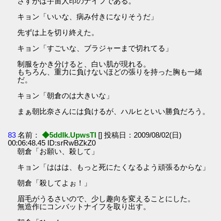
さすがは宇宙人印のナイフである。
キョン「いいな、病み付きになりそうだ」
先ずは上を切り終えた。
キョン「すごいな、ブラジャーまで切れてる」
制服をかき分けると、白い肌が現れる。
もちろん、重力に負けないほどの張りを持った胸も一緒
だ。
キョン「朝倉のは大きいな」
まぁ朝比奈さんには負けるが、ハルヒといい勝負だろう。
83
名前：
◆5ddIk.UpwsTI
[] 投稿日：2009/08/02(日)
00:06:48.45 ID:srRwBZkZ0
朝倉「お願い、殺して」
キョン「ははは、もっと死にたくなるよう頑張るからな」
朝倉「殺してよぉ！」
眉毛がうるさいので、少し趣向を変えることにした。
無造作にコンバットナイフを取り出す。