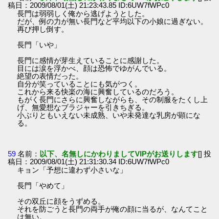
稿日：2009/08/01(土) 21:23:43.85 ID:6UW7fWPc0
長門は弱弱しく俺から逃げようとした。
だが、例の力が無い長門など平均以下の小娘に過ぎない。
再び押し倒す。
長門「いや」
長門に感情が芽生えていることに感謝した。
目には涙を浮かべ、顔は恐怖でゆがんでいる。
絶望の表情だった。
自分が笑っていることにも気がつく。
これから来る快楽の海に興奮しているのだろう。
もがく長門にさらに興奮しながらも、その制服をたくし上
げ、無愛想なブラジャーを引きちぎる。
小ぶりともいえない未成熟、いや未発達な乳房が顕にな
る。
59
名前：
以下、名無しにかわりましてVIPがお送りします
[] 投
稿日：2009/08/01(土) 21:31:30.34 ID:6UW7fWPc0
キョン「予想に違わず小さいな」
長門「やめて」
その双丘に顔をうずめる。
それを防ごうと長門の両手が俺の顔に当るが、なんてこと
は無い。