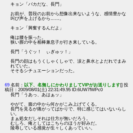
キョン「バカだな、長門」
お前が、普段のお前から想像出来ないような、感情豊かな
叫び声を上げるから……。
キョン「興奮するんだよ」
俺は腰を振った。
狭い膣の中を相棒兼息子が行き来している。
長門「うぐッ！ ぃぎゅッ！」
長門の顔はもうくしゃくしゃで、涙と鼻水とよだれでまみ
れていた。
そそるシチュエーションだった。
69
名前：
以下、名無しにかわりましてVIPがお送りします
[] 投
稿日：2009/08/01(土) 22:31:49.95 ID:6UW7fWPc0
長門「うあっ、あはぁッ」
やがて、腹の中から何かがこみ上げてくる。
長門を見るが痛がってばかりで、特に感じてはいないらし
い。
まぁ処女だしそれは仕方が無いだろう。
むしろ、俺としてはこちらのほうが好みだ。
陵辱している感覚が生々しくあっていい。