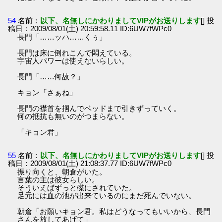
54
名前：
以下、名無しにかわりましてVIPがお送りします
[] 投
稿日：2009/08/01(土) 20:59:58.11 ID:6UW7fWPc0
長門「……ッハ……くぅ」
長門は床に倒れこんで悶えている。
宇宙人パワーは使えないらしい。
長門「……何故？」
キョン「さぁね」
長門の襟首を掴んでベッドまで引きずっていく。
何の抵抗も無いのがつまらない。
「キョン君」
55
名前：
以下、名無しにかわりましてVIPがお送りします
[] 投
稿日：2009/08/01(土) 21:08:37.77 ID:6UW7fWPc0
振り向くと、朝倉がいた。
言葉の主は彼女らしい。
そういえばずっと磔にされていた。
足元には血の池が出来ているのにまだ死んでいない。
朝倉「お願いキョン君。私はどうなってもいいから、長門
さんを放してあげて」