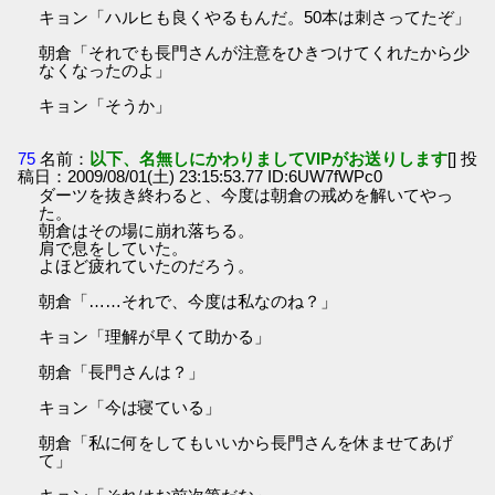
キョン「ハルヒも良くやるもんだ。50本は刺さってたぞ」
朝倉「それでも長門さんが注意をひきつけてくれたから少
なくなったのよ」
キョン「そうか」
75
名前：
以下、名無しにかわりましてVIPがお送りします
[] 投
稿日：2009/08/01(土) 23:15:53.77 ID:6UW7fWPc0
ダーツを抜き終わると、今度は朝倉の戒めを解いてやっ
た。
朝倉はその場に崩れ落ちる。
肩で息をしていた。
よほど疲れていたのだろう。
朝倉「……それで、今度は私なのね？」
キョン「理解が早くて助かる」
朝倉「長門さんは？」
キョン「今は寝ている」
朝倉「私に何をしてもいいから長門さんを休ませてあげ
て」