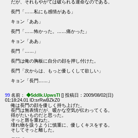
だが、それもやがては破られる運命なのである。
長門「……私にも感情がある」
キョン「ああ」
長門「……怖かった。……痛かった」
キョン「ああ」
長門「……」
長門は俺の胸板に自分の顔を押し付けた。
長門「次からは、もっと優しくして欲しい」
キョン「長門……」
99
名前：
◆5ddIk.UpwsTI
[] 投稿日：2009/08/02(日)
01:18:24.01 ID:srRwBZkZ0
俺は長門の顔を優しく持ち上げた。
長門は無表情だが、暖かな空気が伝わってくる。
得がたいものだと思った。
そっと唇を重ねた。
壊れ物を扱うように慎重に、優しくキスをする。
そしてそっと離した。