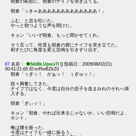
朝倉の恥部に、朝倉のナイフを突き立てる。
朝倉「ッきゃあああああああああああああ！」
ふむ、と息を吐いた。
やっと勃つような声を聞けた。
キョン「いいぞ朝倉。もっと聞かせてくれ」
そう言って、何度も朝倉の膣にナイフを突き立てた。
刺すたびに角度を変え悲鳴を引きずり出す。
87
名前：
◆5ddIk.UpwsTI
[] 投稿日：2009/08/02(日)
00:41:21.65 ID:srRwBZkZ0
朝倉「ぅぎッ！ がぁッ！ ぅぎゅッ！」
段々興奮してきた。
ナイフではなく、今度は自分の息子を血まみれのそれへ挿
入する。
朝倉「ぎぃッ！」
キョン「朝倉、やれば出来るじゃないか。いい悲鳴だよ、
ホント」
俺は腰を振った。
今度はナイフも一緒に振るう。