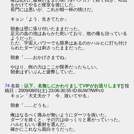
をかけてやると寝室を後にした。
長門には悪いが、これが精一杯の情けだ。
キョン「よう、生きてたか」
朝倉は壁に張り付いたままだった。
足元の血の池はあらかた乾いており、他の傷も治っている
ようだった。
ただ、宇宙人パワーでも限界はあるのかハルヒに打ち付け
られたダーツは刺さったままだった。
朝倉「……おかげさまでね」
やはり、例の力はここが限界だったらしい。
朝倉はずいぶんと疲弊していた。
74
名前：
以下、名無しにかわりましてVIPがお送りします
[] 投
稿日：2009/08/01(土) 23:06:30.55 ID:6UW7fWPc0
キョン「大丈夫か？ 今、抜いてやる」
朝倉「……どうも」
俺はなるべく痛みが無いようにダーツを抜いた。
ダーツを抜くと、その穴はゆっくりと塞がっていった。
ハルヒもいい素材を選んだ。
確かにこれなら面白そうだった。