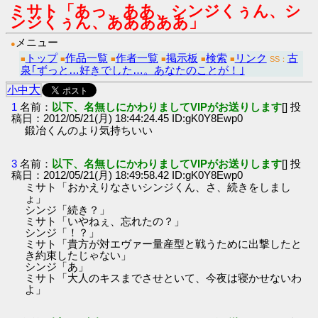
ミサト「あっ、ああ、シンジくぅん、シ
ンジくぅん、あああああ」
メニュー
●
トップ
作品一覧
作者一覧
掲示板
検索
リンク
古
■
■
■
■
■
■
SS：
泉｢ずっと…好きでした…。あなたのことが！｣
大
小
中
1
名前：
以下、名無しにかわりましてVIPがお送りします
[] 投
稿日：2012/05/21(月) 18:44:24.45 ID:gK0Y8Ewp0
鍛冶くんのより気持ちいい
3
名前：
以下、名無しにかわりましてVIPがお送りします
[] 投
稿日：2012/05/21(月) 18:49:58.42 ID:gK0Y8Ewp0
ミサト「おかえりなさいシンジくん、さ、続きをしまし
ょ」
シンジ「続き？」
ミサト「いやねぇ、忘れたの？」
シンジ「！？」
ミサト「貴方が対エヴァー量産型と戦うために出撃したと
き約束したじゃない」
シンジ「あ」
ミサト「大人のキスまでさせといて、今夜は寝かせないわ
よ」