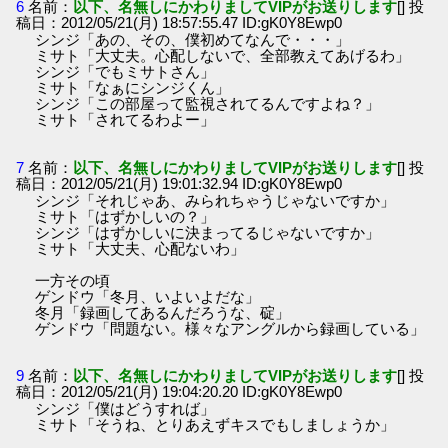
6
名前：
以下、名無しにかわりましてVIPがお送りします
[] 投
稿日：2012/05/21(月) 18:57:55.47 ID:gK0Y8Ewp0
シンジ「あの、その、僕初めてなんで・・・」
ミサト「大丈夫。心配しないで、全部教えてあげるわ」
シンジ「でもミサトさん」
ミサト「なぁにシンジくん」
シンジ「この部屋って監視されてるんですよね？」
ミサト「されてるわよー」
7
名前：
以下、名無しにかわりましてVIPがお送りします
[] 投
稿日：2012/05/21(月) 19:01:32.94 ID:gK0Y8Ewp0
シンジ「それじゃあ、みられちゃうじゃないですか」
ミサト「はずかしいの？」
シンジ「はずかしいに決まってるじゃないですか」
ミサト「大丈夫、心配ないわ」
一方その頃
ゲンドウ「冬月、いよいよだな」
冬月「録画してあるんだろうな、碇」
ゲンドウ「問題ない。様々なアングルから録画している」
9
名前：
以下、名無しにかわりましてVIPがお送りします
[] 投
稿日：2012/05/21(月) 19:04:20.20 ID:gK0Y8Ewp0
シンジ「僕はどうすれば」
ミサト「そうね、とりあえずキスでもしましょうか」