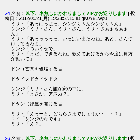
24
名前：
以下、名無しにかわりましてVIPがお送りします
[] 投
稿日：2012/05/21(月) 19:33:57.15 ID:gK0Y8Ewp0
ミサト「あっはっはっ、シンジくぅんシンジくぅん」
シンジ「ミサトさん、ミサトさん、ミサトさぁぁぁぁぁ
ん」
ミサト「あっっっっっ、いっぱい出たわね。あと、さんづ
けしてるわよ」
シンジ「ついくせで」
ミサト「まだ、できるわね。教えてあげるから今度は貴方
が動いて」
ドン（玄関を破壊する音
ドタドタドタドタドタ
シンジ「ミサトさん誰か家の中に」
ミサト「まさか、アスカ？」
ドタン（部屋を開ける音
ミサト「えっーと、どちらさまでしょうか・・・？」
ユイ「シンジの母です」
ミサト「え？」
26
名前：
以下、名無しにかわりましてVIPがお送りします
[] 投