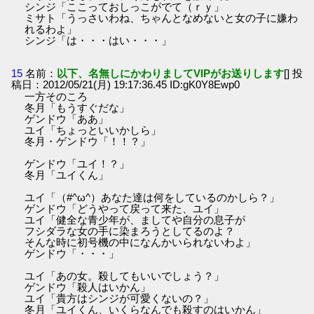
シンジ「ここっておしっこがでて（ｒｙ」
ミサト「うっさいわね、ちゃんとなめないと女の子に嫌わ
れるわよ」
シンジ「は・・・はい・・・」
15
名前：
以下、名無しにかわりましてVIPがお送りします
[] 投
稿日：2012/05/21(月) 19:17:36.45 ID:gK0Y8Ewp0
一方そのころ
冬月「もうすぐだな」
ゲンドウ「ああ」
ユイ「ちょっといいかしら」
冬月・ゲンドウ「！！？」
ゲンドウ「ユイ！？」
冬月「ユイくん」
ユイ「（#^ω^）あなた達は何をしているのかしら？」
ゲンドウ「どうやって戻って来た、ユイ」
ユイ「健全な青少年が、ましてや自分の息子が
フシダラな女の手に染まろうとしてるのよ？
そんな時に初号機の中になんかいられないわよ」
ゲンドウ「・・・」
ユイ「あの女。殺してもいいでしょう？」
ゲンドウ「殺人はいかん」
ユイ「貴方はシンジが可愛くないの？」
冬月「ユイくん、いくらなんでも殺すのはいかん」