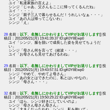
ユイ「私達家族の言えよ」
シンジ「じゃあ、父さんもここに帰ってくるんだね」
ユイ「・・・」
シンジ「親子三人で暮らせるんだ！うれしいなぁ・・・」
ユイ「あの人は帰ってこないわ」
シンジ「え」
28
名前：
以下、名無しにかわりましてVIPがお送りします
[] 投
稿日：2012/05/21(月) 19:41:39.37 ID:gK0Y8Ewp0
ユイ「シンジ、服を脱いで成長した姿を見せてちょうだ
い」
シンジ「母さん何を言って（綾波・・・」
ユイ「お母さんも見せてあげるわね」
29
名前：
以下、名無しにかわりましてVIPがお送りします
[] 投
稿日：2012/05/21(月) 19:43:57.51 ID:gK0Y8Ewp0
シンジ「やめて、やめてよ母さん」
ユイ「あの女とはできたのに、私とはいやなの」
シンジ「母さん・・・」
32
名前：
以下、名無しにかわりましてVIPがお送りします
[] 投
稿日：2012/05/21(月) 19:50:29.22 ID:gK0Y8Ewp0
ユイ「ほら、シンジ好きにしていいのよ」
シンジ「母さん母さん母さん」
ユイ「大きくなったわね、シンジ。私を抱いて」