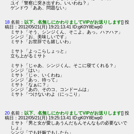
ユイ「警察に突き出すわ。いいわね？」
ゲンドウ「ああ、問題ない」
18
名前：
以下、名無しにかわりましてVIPがお送りします
[] 投
稿日：2012/05/21(月) 19:21:13.41 ID:gK0Y8Ewp0
ミサト「そう、シンジくん、そこよ。あっ。ハァハァ」
シンジ「お、美味しいです」
ミサト「お世辞でも嬉しいわ」
ミサト「よっこらしょっと」
立ち上がるミサト
ミサト「じゃあ、シンジくん。そこに寝てくれる？」
シンジ「はい」
ミサト「じゃ、いくわね」
シンジ「あっ、待って」
ミサト「なぁに？」
シンジ「あの、そのコ、コンドームは」
ミサト「つけないわよ（にっこり」
20
名前：
以下、名無しにかわりましてVIPがお送りします
[] 投
稿日：2012/05/21(月) 19:25:13.41 ID:gK0Y8Ewp0
ミサト「男と女が愛しあうんだもんそんなもの必要ないで
しょ」
シンジ「でも妊娠でもしたら」