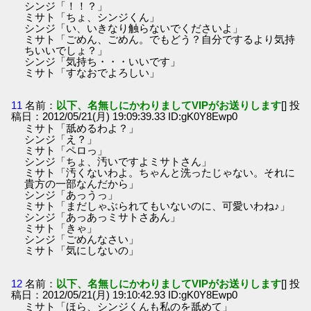
シンジ「！！？」
ミサト「ちょ、シンジくん」
シンジ「い、いきなり触らないでくださいよ」
ミサト「ごめん、ごめん。でもどう？自分でするより気持
ちいいでしょ？」
シンジ「気持ち・・・いいです」
ミサト「すなおでよろしい」
11
名前：
以下、名無しにかわりましてVIPがお送りします
[] 投
稿日：2012/05/21(月) 19:09:39.33 ID:gK0Y8Ewp0
ミサト「舐めるわよ？」
シンジ「え？」
ミサト「ペロっ」
シンジ「ちょ、汚いですよミサトさん」
ミサト「汚くないわよ。ちゃんと洗ったじゃない。それに
貴方の一部なんだから」
シンジ「あっうっ」
ミサト「まだしゃぶられてもいないのに、可愛いわね♪」
シンジ「あっあっミサトさあん」
ミサト「きゃ」
シンジ「ごめんなさい」
ミサト「気にしないの」
12
名前：
以下、名無しにかわりましてVIPがお送りします
[] 投
稿日：2012/05/21(月) 19:10:42.93 ID:gK0Y8Ewp0
ミサト「ほら、シンジくんも私のを舐めて」