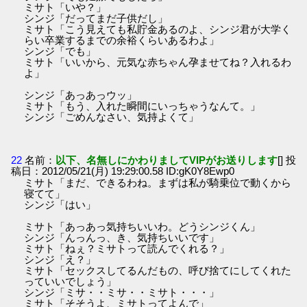
ミサト「いや？」
シンジ「だってまだ子供だし」
ミサト「こう見えても私貯金あるのよ、シンジ君が大学く
らい卒業するまでの余裕くらいあるわよ」
シンジ「でも」
ミサト「いいから、元気な赤ちゃん孕ませてね？入れるわ
よ」
シンジ「あっあっウッ」
ミサト「もう、入れた瞬間にいっちゃうなんて。」
シンジ「ごめんなさい、気持よくて」
22
名前：
以下、名無しにかわりましてVIPがお送りします
[] 投
稿日：2012/05/21(月) 19:29:00.58 ID:gK0Y8Ewp0
ミサト「まだ、できるわね。まずは私が騎乗位で動くから
寝てて」
シンジ「はい」
ミサト「あっあっ気持ちいいわ。どうシンジくん」
シンジ「んっんっ、き、気持ちいいです」
ミサト「ねぇ？ミサトって読んでくれる？」
シンジ「え？」
ミサト「セックスしてるんだもの、呼び捨てにしてくれた
っていいでしょう」
シンジ「ミサ・・ミサ・・ミサト・・・」
ミサト「そそうよ、ミサトってよんで」