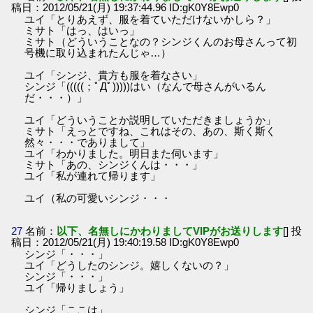
稿日：2012/05/21(月) 19:37:44.96 ID:gK0Y8Ewp0
ユイ「とりあえず、服を着ていただけないかしら？」
ミサト「はっ、はいっ」
ミサト（どういうことなの？シンジくんのお母さんって初
号機に取り込まれたんじゃ…）
ユイ「シンジ、貴方も服を着なさい」
シンジ「(((((；ﾟДﾟ)))))はい（なんで母さんがいるん
だ・・・）」
ユイ「どういうことか説明していただきましょうか」
ミサト「えっとですね、これはその、あの、斯く斯く
然々・・・でありまして」
ユイ「わかりました。明日また伺います」
ミサト「あの、シンジくんは・・・」
ユイ「私が連れて帰ります」
ユイ（私の可愛いシンジ・・・
27
名前：
以下、名無しにかわりましてVIPがお送りします
[] 投
稿日：2012/05/21(月) 19:40:19.58 ID:gK0Y8Ewp0
シンジ「・・・」
ユイ「どうしたのシンジ。嬉しくないの？」
シンジ「・・・」
ユイ「帰りましょう」
シンジ「ここは」