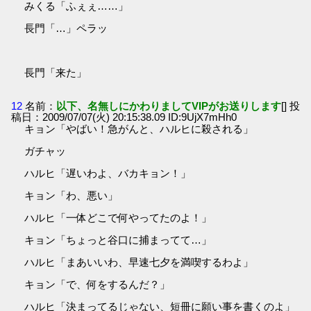
みくる「ふぇぇ……」
長門「…」ペラッ
長門「来た」
12
名前：
以下、名無しにかわりましてVIPがお送りします
[] 投
稿日：2009/07/07(火) 20:15:38.09 ID:9UjX7mHh0
キョン「やばい！急がんと、ハルヒに殺される」
ガチャッ
ハルヒ「遅いわよ、バカキョン！」
キョン「わ、悪い」
ハルヒ「一体どこで何やってたのよ！」
キョン「ちょっと谷口に捕まってて…」
ハルヒ「まあいいわ、早速七夕を満喫するわよ」
キョン「で、何をするんだ？」
ハルヒ「決まってるじゃない、短冊に願い事を書くのよ」