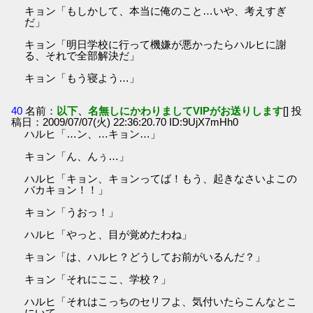
キョン「もしかして、本当に俺のこと…いや、考えすぎ
だ」
キョン「明日学校に行って機嫌が悪かったらハルヒに謝
る、それで全部解決だ」
キョン「もう寝よう…」
40
名前：
以下、名無しにかわりましてVIPがお送りします
[] 投
稿日：2009/07/07(火) 22:36:20.70 ID:9UjX7mHh0
ハルヒ「…ン、…キョン…」
キョン「ん、んぅ…」
ハルヒ「キョン、キョンってば！もう、起きなさいよこの
バカキョン！！」
キョン「うおっ！」
ハルヒ「やっと、目が覚めたわね」
キョン「は、ハルヒ？どうしてお前がいるんだ？」
キョン「それにここ、学校？」
ハルヒ「それはこっちのセリフよ、気付いたらこんなとこ
にいて