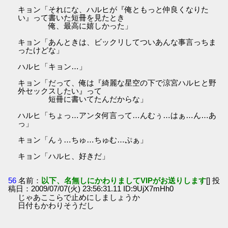
キョン「それにな、ハルヒが『俺ともっと仲良くなりた
い』って書いた短冊を見たとき
俺、最高に嬉しかった」
キョン「あんときは、ビックリしてついあんな事言っちま
ったけどな」
ハルヒ「キョン…」
キョン「だって、俺は『綺麗な星空の下で涼宮ハルヒと野
外セックスしたい』って
短冊に書いてたんだからな」
ハルヒ「ちょっ…アンタ何言って…んむぅ…はぁ…ん…あ
っ」
キョン「んぅ…ちゅ…ちゅむ…ぷぁ」
キョン「ハルヒ、好きだ」
56
名前：
以下、名無しにかわりましてVIPがお送りします
[] 投
稿日：2009/07/07(火) 23:56:31.11 ID:9UjX7mHh0
じゃあここらで止めにしましょうか
日付もかわりそうだし