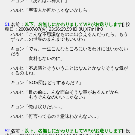
キョン「（あれは…神人）」
ハルヒ「宇宙人か何かじゃないかしら」
51
名前：
以下、名無しにかわりましてVIPがお送りします
[] 投
稿日：2009/07/07(火) 23:36:29.99 ID:9UjX7mHh0
ハルヒ「こんな不思議なものに出会えるんだったら、もう
ずっとこの世界のまんまでもいいわ」
キョン「でも、一生こんなところにいるわけにはいかない
だろ
食料もないのに」
ハルヒ「不思議とそういうことはなんとかなりそうな気が
するのよね」
キョン「SOS団はどうするんだ？」
ハルヒ「目の前にこんな面白そうな事があるんだから
もうそんなのいいじゃない」
キョン「俺は戻りたい…」
ハルヒ「何言ってるの？意味わかんない…」
52
名前：
以下、名無しにかわりましてVIPがお送りします
[] 投