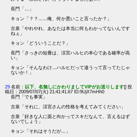
長門「…」
キョン「？？……俺、何か悪いこと言ったか？」
古泉「やれやれ、あなたは本当に何もわかってないんです
ねぇ」
キョン「どういうことだ？」
長門「さっきの短冊は、涼宮ハルヒの本心である確率が高
い」
キョン「そんなわけ…ハルヒだって違うって言ってたじゃ
ないか！」
29
名前：
以下、名無しにかわりましてVIPがお送りします
[] 投
稿日：2009/07/07(火) 21:41:41.67 ID:9UjX7mHh0
長門「でも事実」
古泉「それに、涼宮さんの性格を考えてみてください」
古泉「好きな人に面と向かってスキだなんて、言えるはず
ないでしょう」
キョン「それはそうだが…」