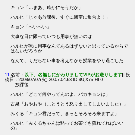
キョン「…まあ、確かにそうだが」
ハルヒ「じゃあ放課後、すぐに団室に集合よ！」
キョン「へいへい」
大事な日に限っていつも用事が無いのは
ハルヒが俺に用事なんてあるはずないと思っているからで
はないだろうか
なんて、くだらない事を考えながら授業をやり過ごした
11
名前：
以下、名無しにかわりましてVIPがお送りします
[] 投
稿日：2009/07/07(火) 20:07:04.63 ID:9UjX7mHh0
－放課後－
ハルヒ「どこで何やってんのよ、バカキョンは」
古泉「おやおや（…とうとう怒り出してしまいました）」
みくる「キョン君だって、きっとそろそろ来ますよ」
ハルヒ「みくるちゃんは黙ってお茶でも煎れてればいい
の」