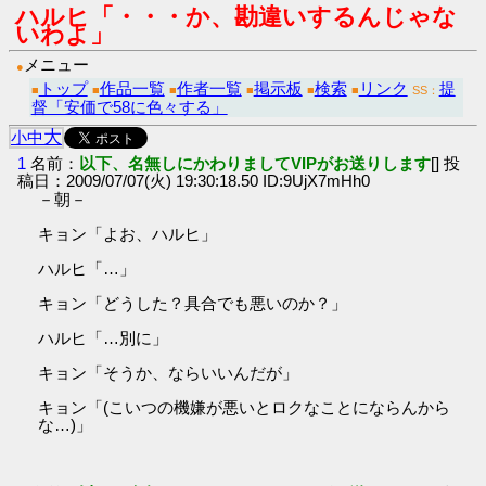
ハルヒ「・・・か、勘違いするんじゃな
いわよ」
メニュー
●
トップ
作品一覧
作者一覧
掲示板
検索
リンク
提
■
■
■
■
■
■
SS：
督「安価で58に色々する」
大
小
中
1
名前：
以下、名無しにかわりましてVIPがお送りします
[] 投
稿日：2009/07/07(火) 19:30:18.50 ID:9UjX7mHh0
－朝－
キョン「よお、ハルヒ」
ハルヒ「…」
キョン「どうした？具合でも悪いのか？」
ハルヒ「…別に」
キョン「そうか、ならいいんだが」
キョン「(こいつの機嫌が悪いとロクなことにならんから
な…)」