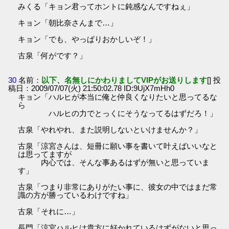
みくる「キョン君ってホントに鈍感なんですねぇ」
キョン「朝比奈さんまで…」
キョン「でも、やっぱりおかしいぞ！」
古泉「何がです？」
30
名前：
以下、名無しにかわりましてVIPがお送りします
[] 投
稿日：2009/07/07(火) 21:50:02.78 ID:9UjX7mHh0
キョン「ハルヒが本当に俺と仲良くなりたいと思ってるな
ら
ハルヒの力でとっくにそうなってるはずだろ！」
古泉「やれやれ、また説明しないといけませんか？」
古泉「涼宮さんは、短冊に願い事を書いて叶えばいいなと
は思ってますが
内心では、そんな事あるはずが無いと思っていま
す」
古泉「つまり非常にありがたい事に、彼女の中ではまだ常
識の方が勝っているわけですね」
古泉「それに…」
長門「涼宮ハルヒは貴方に好かれているはずがないと思っ