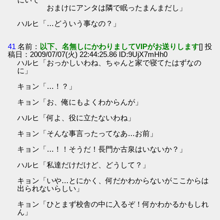
おまけにアンタは隣で眠ったまんまだし」
ハルヒ「…どういう事なの？」
41
名前：
以下、名無しにかわりましてVIPがお送りします
[] 投
稿日：2009/07/07(火) 22:44:25.86 ID:9UjX7mHh0
ハルヒ「おっかしいわね、ちゃんと家で寝てたはずなの
に」
キョン「…！？」
キョン「お、俺にもよくわからんが」
ハルヒ「何よ、役に立たないわね」
キョン「そんな事言ったってなあ…お前」
キョン「…！！そうだ！長門か古泉はいないか？」
ハルヒ「私達だけだけど、どうして？」
キョン「いや…とにかく、何だかわからないがここからは
出られないらしい」
キョン「ひとまず校舎の中に入るぞ！何かわかるかもしれ
ん」