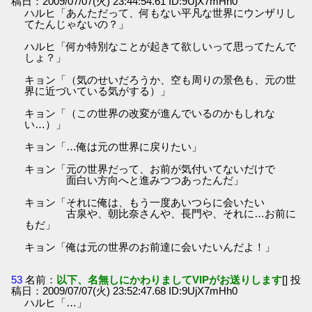
稿日：2009/07/07(火) 23:44:54.61 ID:9UjX7mHh0
ハルヒ「あんただって、何もない平凡な世界にウンザリし
てたんじゃないの？」
ハルヒ「何か特別なことが起きて欲しいって思ってたんで
しょ？」
キョン「（気のせいだろうか、空も周りの景色も、元の世
界に近づいている気がする）」
キョン「（この世界の改変が進んでいるのかもしれな
い…）」
キョン「…俺は元の世界に戻りたい」
キョン「元の世界だって、お前が気付いてないだけで
面白い方向へと進みつつあったんだ」
キョン「それに俺は、もう一度あいつらに会いたい
古泉や、朝比奈さんや、長門や、それに…お前に
もだ」
キョン「俺は元の世界のお前達に会いたいんだよ！」
53
名前：
以下、名無しにかわりましてVIPがお送りします
[] 投
稿日：2009/07/07(火) 23:52:47.68 ID:9UjX7mHh0
ハルヒ「…」