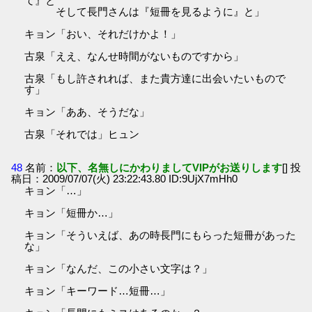
て』と
そして長門さんは『短冊を見るように』と」
キョン「おい、それだけかよ！」
古泉「ええ、なんせ時間がないものですから」
古泉「もし許されれば、また貴方達に出会いたいもので
す」
キョン「ああ、そうだな」
古泉「それでは」ヒュン
48
名前：
以下、名無しにかわりましてVIPがお送りします
[] 投
稿日：2009/07/07(火) 23:22:43.80 ID:9UjX7mHh0
キョン「…」
キョン「短冊か…」
キョン「そういえば、あの時長門にもらった短冊があった
な」
キョン「なんだ、この小さい文字は？」
キョン「キーワード…短冊…」