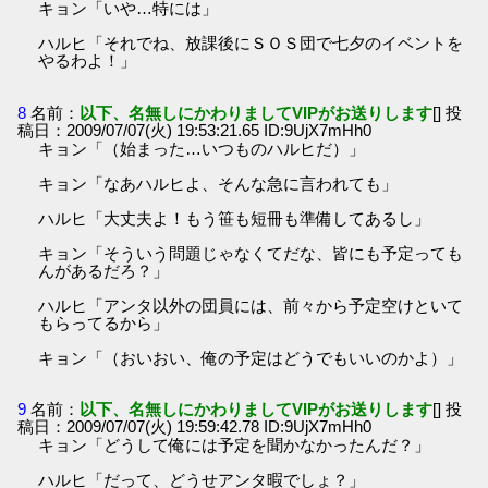
キョン「いや…特には」
ハルヒ「それでね、放課後にＳＯＳ団で七夕のイベントを
やるわよ！」
8
名前：
以下、名無しにかわりましてVIPがお送りします
[] 投
稿日：2009/07/07(火) 19:53:21.65 ID:9UjX7mHh0
キョン「（始まった…いつものハルヒだ）」
キョン「なあハルヒよ、そんな急に言われても」
ハルヒ「大丈夫よ！もう笹も短冊も準備してあるし」
キョン「そういう問題じゃなくてだな、皆にも予定っても
んがあるだろ？」
ハルヒ「アンタ以外の団員には、前々から予定空けといて
もらってるから」
キョン「（おいおい、俺の予定はどうでもいいのかよ）」
9
名前：
以下、名無しにかわりましてVIPがお送りします
[] 投
稿日：2009/07/07(火) 19:59:42.78 ID:9UjX7mHh0
キョン「どうして俺には予定を聞かなかったんだ？」
ハルヒ「だって、どうせアンタ暇でしょ？」