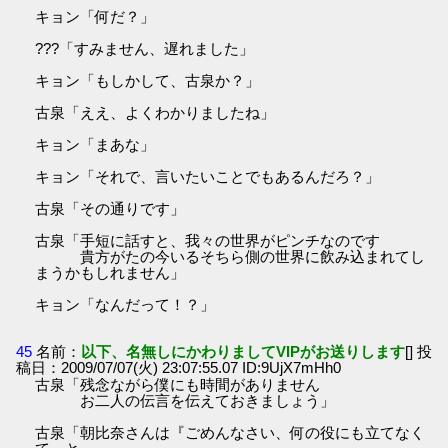
キョン「何だ？」
???「すみません、遅れました」
キョン「もしかして、古泉か？」
古泉「ええ、よくわかりましたね」
キョン「まあな」
キョン「それで、言いたいことでもあるんだろ？」
古泉「その通りです」
古泉「手短に話すと、我々の世界がピンチなのです
貴方がたの今いるそちら側の世界に飲み込まれてし
まうかもしれません」
キョン「なんだって！？」
45
名前：
以下、名無しにかわりましてVIPがお送りします
[] 投
稿日：2009/07/07(火) 23:07:55.07 ID:9UjX7mHh0
古泉「残念ながら僕にも時間がありません
お二人の伝言を伝えておきましょう」
古泉「朝比奈さんは『ごめんなさい、何の役にも立てなく