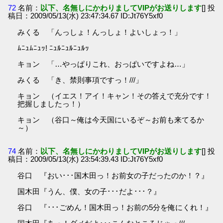
72
名前：
以下、名無しにかわりましてVIPがお送りします
[] 投
稿日：2009/05/13(水) 23:47:34.67 ID:Jt76Y5xf0
みくる 「んっしょ！んっしょ！よいしょっ！」
ﾑﾆｭﾑﾆｭｯ! ﾆｭﾙﾆｭﾙﾆｭﾙｯ
キョン 「…やっぱりこれ、おっぱいですよね…」
みくる 「き、禁則事項ですっ！///」
キョン （イエス！アイ！キャン！その答えで充分です！
把握しましたっ！）
キョン （谷口～俺は今天国にいるぞ～お前も来てるか
～）
74
名前：
以下、名無しにかわりましてVIPがお送りします
[] 投
稿日：2009/05/13(水) 23:54:39.43 ID:Jt76Y5xf0
谷口 『おい･･･国木田っ！お前女の子だったのか！？』
国木田『うん、僕、女の子･･･だよ･･･？』
谷口 『･･･ごめん！国木田っ！お前の5分を俺にくれ！』