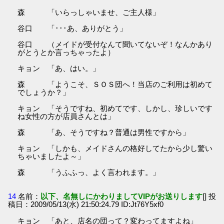
森 「いらっしゃいませ、ご主人様」
谷口 「･･･あ、ありがとう」
谷口 （メイドが受付なんて聞いてないぞ！なんかあり
がとうとか言っちゃったよ）
キョン 「あ、はい。」
森 「ようこそ、ＳＯＳ団へ！当店のご利用は初めて
でしょうか？」
キョン 「そうですね、初めてです、しかし、珍しいです
ね女性の方が店員さんとは」
森 「あ、そうですね？普通は男性ですから」
キョン 「しかも、メイドさんの格好してたから少し驚い
ちゃいましたよ～」
森 「うふふっ、よく言われます。」
14
名前：
以下、名無しにかわりましてVIPがお送りします
[] 投
稿日：2009/05/13(水) 21:50:24.79 ID:Jt76Y5xf0
キョン 「あと、店名の団って？変わってますよね」