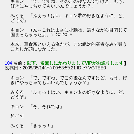
キョン 「で、ですね、そのこの後なんですけど、もう、
好きにやっちゃてもいいんでしょうか？」
みくる 「ふぇっ！はい、キョン君の好きなように、ど、
どうぞ」
キョン （ん～これはまさに小動物、震えながら目閉じて
固まっちゃったよ。）ｳｽﾞｳｽﾞｯ
本来、草食系といえる俺だが、この絶対的弱者をみて襲う
ことしか頭になかった。
104
名前：
以下、名無しにかわりましてVIPがお送りします
[]
投稿日：2009/05/14(木) 00:53:59.21 ID:e7lVGTEE0
キョン 「で、ですね、でこの後なんですけど、もう、好
きにやっちゃてもいいんでしょうか？」
みくる 「ふぇっ！はい、キョン君の好きなように、ど、
どうぞ」
キョン 「そ、それでは」
ｶﾞﾊﾞｯ!
みくる 「きゃっ！」