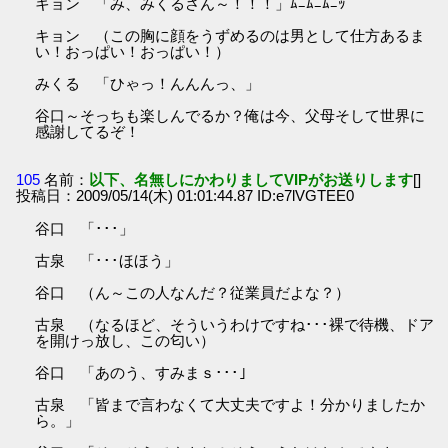
キョン 「み、みくるさん～！！！」ﾑﾆﾑﾆﾑﾆｯ
キョン （この胸に顔をうずめるのは男として仕方あるま
い！おっぱい！おっぱい！）
みくる 「ひゃっ！んんんっ、」
谷口～そっちも楽しんでるか？俺は今、父母そして世界に
感謝してるぞ！
105
名前：
以下、名無しにかわりましてVIPがお送りします
[]
投稿日：2009/05/14(木) 01:01:44.87 ID:e7lVGTEE0
谷口 「･･･」
古泉 「･･･ほほう」
谷口 （ん～この人なんだ？従業員だよな？）
古泉 （なるほど、そういうわけですね･･･裸で待機、ドア
を開けっ放し、この匂い）
谷口 「あのう、すみまｓ･･･」
古泉 「皆まで言わなくて大丈夫ですよ！分かりましたか
ら。」