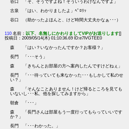
谷口 「そ、そうですよね！そういうわけなんですよ」
古泉 「はい、わかりましたよ」ﾍﾟﾛﾘｯ
谷口 （助かったよほんと、けど時間大丈夫かなぁ･･･）
110
名前：
以下、名無しにかわりましてVIPがお送りします
[]
投稿日：2009/05/14(木) 01:10:36.69 ID:e7lVGTEE0
森 「はい？いなかったんですか？お客様？」
長門 「･･･そう」
森 「きちんとお部屋の方へ案内したんですけどねぇ」
長門 「･･･待っていても来なかった･･･もしかして私のせ
い？」
森 「そんなことありません！けど帰るところを見ても
いないし･･･私、他を探してみますから」
朝倉 「･･･」
森 「長門さんは部屋もう一度行ってもらっていいです
か？」
長門 「･･･わかった。」