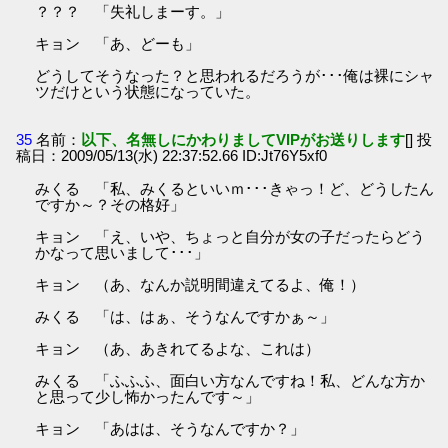
？？？ 「失礼しまーす。」
キョン 「あ、どーも」
どうしてそうなった？と思われるだろうが･･･俺は裸にシャ
ツだけという状態になっていた。
35
名前：
以下、名無しにかわりましてVIPがお送りします
[] 投
稿日：2009/05/13(水) 22:37:52.66 ID:Jt76Y5xf0
みくる 「私、みくるといいｍ･･･きゃっ！ど、どうしたん
ですか～？その格好」
キョン 「え、いや、ちょっと自分が女の子だったらどう
かなって思いまして･･･」
キョン （あ、なんか説明間違えてるよ、俺！）
みくる 「は、はぁ、そうなんですかぁ～」
キョン （あ、あきれてるよな、これは）
みくる 「ふふふ、面白い方なんですね！私、どんな方か
と思って少し怖かったんです～」
キョン 「あはは、そうなんですか？」