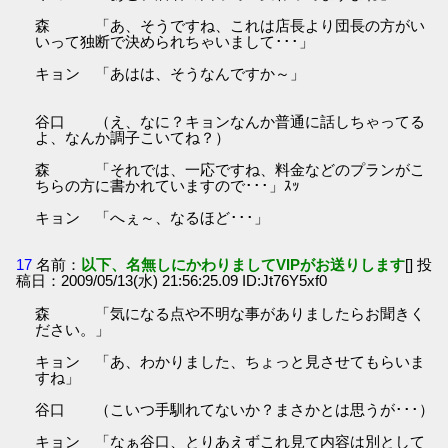
森 「あ、そうですね、これは店長より団長の方がい
いって独断で決められちゃいまして･･･」
キョン 「あはは、そうなんですか～」
谷口 （え、なに？キョンなんか普通に話しちゃってる
よ、なんか調子こいてね？）
森 「それでは、一応ですね、料金などのプランがこ
ちらの方に書かれていますので･･･」ｽｯ
キョン 「へぇ～、なるほど･･･」
17
名前：
以下、名無しにかわりましてVIPがお送りします
[] 投
稿日：2009/05/13(水) 21:56:25.09 ID:Jt76Y5xf0
森 「気になる点や不明な事がありましたらお聞きく
ださい。」
キョン 「あ、わかりました、ちょっと見させてもらいま
すね」
谷口 （こいつ手馴れてないか？まさかとは思うが･･･）
キョン 「なぁ谷口、とりあえずこれ見て内容は別として