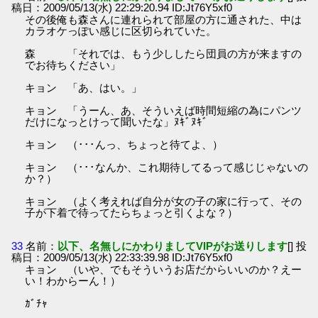
稿日：2009/05/13(水) 22:29:20.94 ID:Jt76Y5xf0
その後俺も森さんに連れられて部屋の方に通された、中は
カラオケっぽい感じに区切られていた。
森 「それでは、もう少ししたら団員の方が来ますの
でお待ちください」
キョン 「あ、はい。」
キョン 「うーん、あ、そういえば時間短縮の為にパンツ
だけになっとけって聞いたな」ﾇｷﾞﾇｷﾞ
キョン （･･･んっ、ちょっと待てよ、）
キョン （･･･なんか、これ期待してるって感じじゃないの
か？）
キョン （よく考えれば自分が女の子の家に行って、その
子が下着で待ってたらちょっと引くよな？）
33
名前：
以下、名無しにかわりましてVIPがお送りします
[] 投
稿日：2009/05/13(水) 22:33:39.98 ID:Jt76Y5xf0
キョン （いや、でもそういうお店だからいいのか？えー
い！わからーん！）
ｶﾞﾁｬ