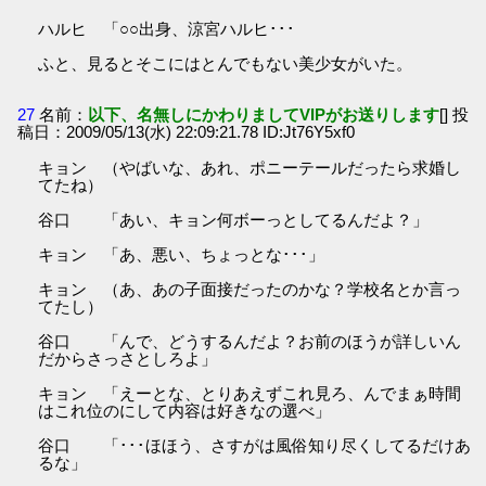
ハルヒ 「○○出身、涼宮ハルヒ･･･
ふと、見るとそこにはとんでもない美少女がいた。
27
名前：
以下、名無しにかわりましてVIPがお送りします
[] 投
稿日：2009/05/13(水) 22:09:21.78 ID:Jt76Y5xf0
キョン （やばいな、あれ、ポニーテールだったら求婚し
てたね）
谷口 「あい、キョン何ボーっとしてるんだよ？」
キョン 「あ、悪い、ちょっとな･･･」
キョン （あ、あの子面接だったのかな？学校名とか言っ
てたし）
谷口 「んで、どうするんだよ？お前のほうが詳しいん
だからさっさとしろよ」
キョン 「えーとな、とりあえずこれ見ろ、んでまぁ時間
はこれ位のにして内容は好きなの選べ」
谷口 「･･･ほほう、さすがは風俗知り尽くしてるだけあ
るな」