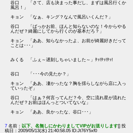
谷口 「さて、店も決まった事だし、まずは風呂行くか
風呂！」
キョン 「なぁ、キング？なんで風呂いくんだ？」
谷口 「ばっかお前、ほんと知らないのな！今からやる
んだぜ？綺麗にしてから行くのが基本だろ？」
キョン 「ああ、知らなかったよ、お前が綺麗好きだって
ことは･･･」
みくる 「ふぇ～遅刻しちゃいました～」ﾀｯ!ﾀｯ!ﾀｯ!
谷口 「･･･今の見たか？」
キョン 「ああ、凄かったな？胸を揺らしながら店に入っ
ていったぞ」
谷口 「はぁ？何言ってんだ？今、空に流れ星が流れた
んだぜ？お前はほんっとついてないな」
キョン 「ああ、良かったな、谷口･･･」
7
名前：
以下、名無しにかわりましてVIPがお送りします
[] 投
稿日：2009/05/13(水) 21:40:58.05 ID:Jt76Y5xf0