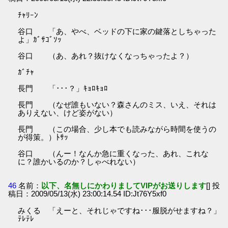
ﾁｬﾘｰﾝ
谷口 「あ、やべ、ベッドの下に家の鍵落としちゃった
よ」ｶﾞｻｺﾞｿｯ
谷口 （あ、あれ？抜けなくなっちゃったよ？）
ｶﾞﾁｬ
長門 「･･･？」ｷｮﾛｷｮﾛ
長門 （なぜ誰もいない？森さんのミス、いえ、それは
ありえない、けど姿がない）
長門 （この場合、少し本でも読みながら時間を使うの
が得策。）ﾄｻｯ
谷口 （んー！なんか急に重くなった、あれ、これな
に？誰かいるのか？しゃべれない）
46
名前：
以下、名無しにかわりましてVIPがお送りします
[] 投
稿日：2009/05/13(水) 23:00:14.54 ID:Jt76Y5xf0
みくる 「えーと、それじゃですね･･･服脱がせますね？」
ﾃﾚﾃﾚ