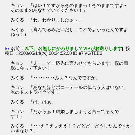
キョン 「はい！ですからそのままっ！そのままですよ～
そのままのあなたでいてください！」
みくる 「わ、わかりましたぁ～」
みくる （喜んでるみたいだし、これでよかったんですよ
ねっ！）
87
名前：
以下、名無しにかわりましてVIPがお送りします
[] 投
稿日：2009/05/14(木) 00:24:52.90 ID:e7lVGTEE0
キョン 「えー、で一応先に言わせてもらいます、僕の両
親に会って下さい！」
みくる 「･････････ふぇ？なんでですか」
キョン 「あなたほどポニーテールの似合う人はいない、
俺のドストライクです！」
みくる 「は、はぁ」
キョン 「だからぁ！結婚しましょうと言ってるんで
す！」
みくる 「･･･え？えぇええ！？どどど、どうしたんですか
いきなり？」