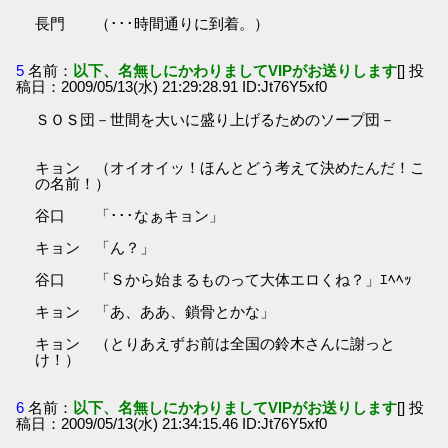
長門 （･･･時間通りに到着。）
5
名前：
以下、名無しにかわりましてVIPがお送りします
[] 投
稿日：2009/05/13(水) 21:29:28.91 ID:Jt76Y5xf0
ＳＯＳ団－世間を大いに盛り上げるためのソープ団－
キョン （オイオイッ！ほんとどう考えて決めたんだ！こ
の名前！）
谷口 「･･･なぁキョン」
キョン 「ん？」
谷口 「Ｓから始まるものって大体エロくね？」ｴﾍﾍｯ
キョン 「あ、ああ、鎖骨とかな」
キョン （とりあえずお前は全国の鈴木さんに謝っと
け！）
6
名前：
以下、名無しにかわりましてVIPがお送りします
[] 投
稿日：2009/05/13(水) 21:34:15.46 ID:Jt76Y5xf0