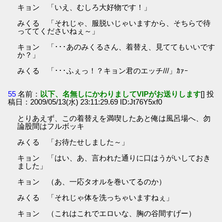
キョン 「いえ、むしろ大好物です！」
みくる 「それじゃ、服脱いじゃいますから、そちらで待
っててくださいねぇ～」
キョン 「･･･あのみくるさん、着替え、見ててもいいです
か？」
みくる 「･･･ふぇっ！？キョン君のエッチ///」ｶｧｰ
55
名前：
以下、名無しにかわりましてVIPがお送りします
[] 投
稿日：2009/05/13(水) 23:11:29.69 ID:Jt76Y5xf0
とりあえず、この着替えを満喫したあと俺は風呂場へ、勿
論股間はフルボッキ
みくる 「お待たせしました～」
キョン 「はい、あ、言われた通りに口はうがいしておき
ました」
キョン （あ、一応タオルを巻いてるのか）
みくる 「それじゃ体を洗っちゃいますねぇ」
キョン （これはこれでエロいな、胸の谷間すげー）