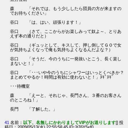
森 「それでは、もう少ししたら団員の方が来ますの
でお待ちください」
谷口 「は、はい、頑張ります！」
谷口 （さて、ここからがお楽しみって奴よ～、とりあ
えず本の通りだと）
谷口 （ギュッとして、キスして、押し倒してＧＯで女
が気持ちよくなって俺も気持ちよくなるんだよな？）
谷口 「そうだ、今のうちに一発抜いとこう、長く楽し
まないと！」
谷口 「･･･いや今のうちにシャワーはいっとくべきか？
まとめてやるか！時間は有効に使わないと！」ﾇｷﾞﾇｷﾞ
･･･待機室
森 「えーと、それじゃ、長門さん、３番のお客さん
のところね！」
長門 「了解した。」
41
名前：
以下、名無しにかわりましてVIPがお送りします
[] 投
稿日：2009/05/13(水) 22:55:58.45 ID:Jt76Y5xf0