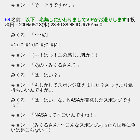
キョン 「そ、そうですか…」
69
名前：
以下、名無しにかわりましてVIPがお送りします
[] 投
稿日：2009/05/13(水) 23:40:38.98 ID:Jt76Y5xf0
みくる 「･･･///｣
ﾑﾆｭ! ﾆｭﾙﾆｭﾙﾆｭﾙｯﾆｭﾙﾎﾟ!
キョン （---！はっ！この感じ…乳か！）
キョン 「あの～みくるさん？」
みくる 「は、はい？」
キョン 「もしかしてスポンジ変えました？さっきより気
持ちいいんですが…」
みくる 「は、はい、な、NASAが開発したスポンジです
っ！」
キョン 「NASAってすごいんですね！」
キョン （みくるさん･･･こんなスポンジあったら世界に争
いは起こらない！）