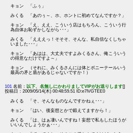
キョン 「ふぅ」
みくる 「あのぅ～、ホ、ホントに初めてなんですか？」
キョン 「え、ええ、こういう店はもちろん、こういう行
為自体お恥ずかしながら･･･」
みくる 「えええっ！そそそ、そんな、私自信なくしちゃ
いました･･･」
キョン 「あはは、大丈夫ですよみくるさん、俺こういう
の得意なだけですよ～」
キョン （それに、みくるさんには体とポニーテールいう
最高の矛と盾があるじゃないですか！）
101
名前：
以下、名無しにかわりましてVIPがお送りします
[]
投稿日：2009/05/14(木) 00:48:59.51 ID:e7lVGTEE0
みくる 「そ、そんなものなんですかねぇ･･･」
キョン 「はい、後妄想とかで鍛えてますから！」
みくる 「は、はぁ凄いんですね！妄想で私もしたほうが
いいんでしょうかぁ･･･」