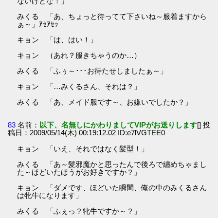
ないけどな！」
みくる 「あ、ちょっと待ってて下さいね～服着ますから
ぁ～」ｱｾｱｾｯ
キョン 「は、はい！」
キョン （あれ？服きちゃうのか…）
みくる 「ふぅ～･･･お待たせしましたぁ～」
キョン 「…みくるさん、それは？」
みくる 「あ、メイド服です～、お嫌いでしたか？」
83
名前：
以下、名無しにかわりましてVIPがお送りします
[] 投
稿日：2009/05/14(木) 00:19:12.02 ID:e7lVGTEE0
キョン 「いえ、それではなく髪型！」
みくる 「あ～髪邪魔かと思ったんで後ろで纏めちゃまし
た～ほどいたほうがお好きですか？」
キョン 「ダメです、ほどいた瞬間、俺の中のみくるさん
は牝牛になります」
みくる 「ふぇっ？牝牛ですか～？」