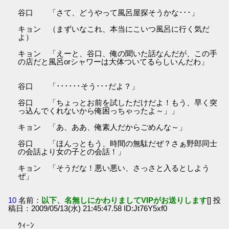
谷口 「さて、どうやって風呂屋探そうかな･･･」
キョン （まずいなこれ、本当にこいつ風呂に行く気だ
よ）
キョン 「えーと、谷口、俺の聞いた話なんだが、この手
の店だと風呂orシャワーは大体ついてるらしいんだわ」
谷口 「･･････そう･･･だよ？」
谷口 「ちょっとお前を試しただけだよ！もう、早く突
っ込んでくれないから俺困っちゃったよ～」」
キョン 「あ、ああ、俺素人だからごめんな～」
谷口 「ほんっともう、時間の無駄だぜ？さぁ野郎同士
の会話より女の子との会話！」
キョン 「そうだな！悪い悪い、さっさと入るとしよう
ぜ」
10
名前：
以下、名無しにかわりましてVIPがお送りします
[] 投
稿日：2009/05/13(水) 21:45:47.58 ID:Jt76Y5xf0
ｳｨｰﾝ