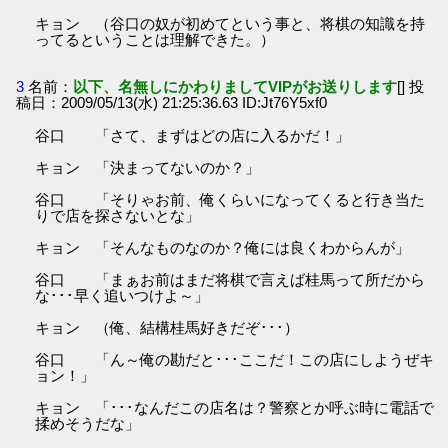
キョン （谷口の奴が初めてという事と、将棋の知識を持
ってるということは理解できた。）
3
名前：
以下、名無しにかわりましてVIPがお送りします
[] 投
稿日：2009/05/13(水) 21:25:36.63 ID:Jt76Y5xf0
谷口 「さて、まずはどの店に入るかだ！」
キョン 「決まってないのか？」
谷口 「そりゃお前、俺くらいになってくると行き当た
りで店を探さないとな」
キョン 「そんなものなのか？俺には良くわからんが」
谷口 「まぁお前はまだ将棋で言えば桂馬って所だから
な･･･早く追いつけよ～」
キョン （俺、結構桂馬好きだぞ･･･）
谷口 「ん～俺の勘だと･･･ここだ！この店にしようぜキ
ョン！」
キョン 「･･･なんだこの店名は？警察とか呼ぶ時に電話で
揉めそうだな」