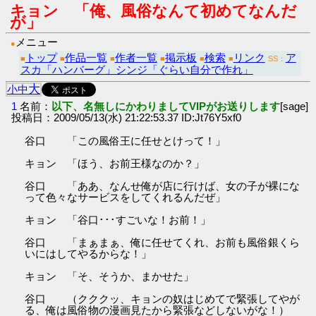
キョン 「俺、風俗なんて初めてなんだ
が」
メニュー
●
トップ
作品一覧
作者一覧
掲示板
検索
リンク
ア
■
■
■
■
■
■
SS：
スカ「ハンバーグ」シンジ「ぐらい自分で作れ」
大
小
中
1
名前：
以下、名無しにかわりましてVIPがお送りします
[sage]
投稿日：2009/05/13(水) 21:22:53.37 ID:Jt76Y5xf0
谷口 「この風俗王に任せとけって！」
キョン 「ほう、お前王様なのか？」
谷口 「ああ、なんせ俺が店に行けば、女の子が裸にな
って色々なサービスをしてくれるんだぜ」
キョン 「谷口･･･すごいな！お前！」
谷口 「まぁまぁ、俺に任せてくれ、お前も風俗銀くら
いにはしてやるからな！」
キョン 「そ、そうか、まかせた」
谷口 （クククッ、キョンの奴はじめてで緊張してやが
る、俺は風俗物の漫画見たから緊張などしないがな！）