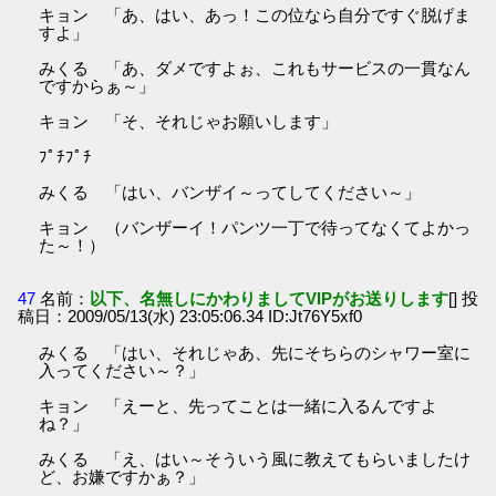
キョン 「あ、はい、あっ！この位なら自分ですぐ脱げま
すよ」
みくる 「あ、ダメですよぉ、これもサービスの一貫なん
ですからぁ～」
キョン 「そ、それじゃお願いします」
ﾌﾟﾁﾌﾟﾁ
みくる 「はい、バンザイ～ってしてください～」
キョン （バンザーイ！パンツ一丁で待ってなくてよかっ
た～！）
47
名前：
以下、名無しにかわりましてVIPがお送りします
[] 投
稿日：2009/05/13(水) 23:05:06.34 ID:Jt76Y5xf0
みくる 「はい、それじゃあ、先にそちらのシャワー室に
入ってください～？」
キョン 「えーと、先ってことは一緒に入るんですよ
ね？」
みくる 「え、はい～そういう風に教えてもらいましたけ
ど、お嫌ですかぁ？」