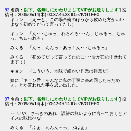
93
名前：
以下、名無しにかわりましてVIPがお送りします
[] 投
稿日：2009/05/14(木) 00:37:46.33 ID:e7lVGTEE0
キョン （えーと、この場合俺のほうから攻めた方がいい
よな？初めてだって言ってたし）
キョン 「ん･･･ちゅっ、れろれろ･･･ん、じゅるっ、ちゅ
っ、ちゅっれろ」
みくる 「んっ、んんっ～あっ！ん･･･ちゅるっ」
みくる （初めてだって言ってたのに･･･舌が口の中暴れて
ますぅ）
キョン （こういう、地味で細かい作業は得意だ）
妹に『キョン君！そんなに私の丁寧に嘗め回したらだめ
ぇ』とか言われた事を思い出した。
97
名前：
以下、名無しにかわりましてVIPがお送りします
[] 投
稿日：2009/05/14(木) 00:42:49.14 ID:e7lVGTEE0
･･･いや、さっきのあれ、誤解の無いように言っておくとア
イスの味比べな
みくる 「ふぁ、んんん～っ、ぷはぁ」