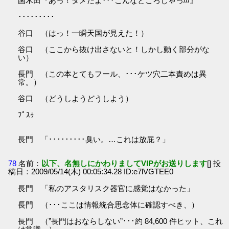
国木田『あっ！ダメだよ･･･こんなところじゃっ///』
･････････
谷口 （はっ！一瞬天国が見えた！）
谷口 （ここから抜け出さないと！しかし動く部分がな
い）
長門 （この本とてもフール、･･･ケツ穴二本責めは異
常。）
谷口 （どうしようどうしよう）
ﾌﾟｽｩ
長門 「･････････臭い。…これは放屁？」
78
名前：
以下、名無しにかわりましてVIPがお送りします
[] 投
稿日：2009/05/14(木) 00:05:34.28 ID:e7lVGTEE0
長門 「私のアスタリスク器官に感覚はなかった」
長門 （･･･ここは情報統合思念体に確認すべき、）
長門 （”長門はおならしない”･･･約 84,600 件ヒット、これ