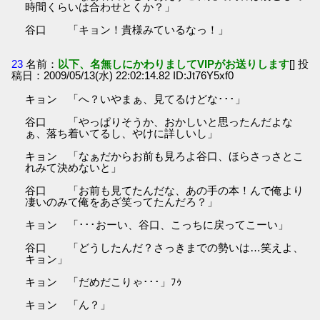
時間くらいは合わせとくか？」
谷口 「キョン！貴様みているなっ！」
23
名前：
以下、名無しにかわりましてVIPがお送りします
[] 投
稿日：2009/05/13(水) 22:02:14.82 ID:Jt76Y5xf0
キョン 「へ？いやまぁ、見てるけどな･･･」
谷口 「やっぱりそうか、おかしいと思ったんだよな
ぁ、落ち着いてるし、やけに詳しいし」
キョン 「なぁだからお前も見ろよ谷口、ほらさっさとこ
れみて決めないと」
谷口 「お前も見てたんだな、あの手の本！んで俺より
凄いのみて俺をあざ笑ってたんだろ？」
キョン 「･･･おーい、谷口、こっちに戻ってこーい」
谷口 「どうしたんだ？さっきまでの勢いは…笑えよ、
キョン」
キョン 「だめだこりゃ･･･」ﾌｩ
キョン 「ん？」