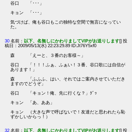
谷口 「･･･」
キョン 「･･･」
気づけば、俺も谷口もこの独特な空間で無言になってい
た。
30
名前：
以下、名無しにかわりましてVIPがお送りします
[] 投
稿日：2009/05/13(水) 22:23:29.89 ID:Jt76Y5xf0
森 「えーと、３番のお客様～」
谷口 「！！！ふぁ、ふぁい！３番、谷口歌には自信が
あります！」
森 「ふふふ、はい、それではご案内させていただき
ますのでどうぞ」
谷口 「キョン！俺、先に行くな？」ｸﾞｯ
キョン 「あ、ああ」
キョン （大きな声で呼ばないで！友達だと思われたら恥
ずかしいからっ！）
32
名前：
以下、名無しにかわりましてVIPがお送りします
[] 投