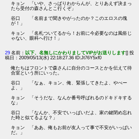
キョン 「いや、さっぱりわからんが、とりあえず決まっ
たら受付の森さんとこ行くぞ」
谷口 「名前まで聞きやがったのか？このエロスの塊
が！」
キョン 「名札ついてるから！お前に今必要なのは風俗じ
ゃない、眼科へ行け！」
29
名前：
以下、名無しにかわりましてVIPがお送りします
[] 投
稿日：2009/05/13(水) 22:18:27.36 ID:Jt76Y5xf0
俺たちはフロントで森さんに自分のコースとかを伝えて待
合室という所にいった。
谷口 「なぁ、キョン、俺、緊張してきたよ、やべー
よ、」
キョン 「そうだな、なんか番号呼ばれるのドキドキする
な」
谷口 「なんか、不安でいっぱいだよ、家の鍵閉め忘れ
た時と似てるよな？」
キョン 「ああ、俺もお前が友人って事で不安がいっぱい
だ。」