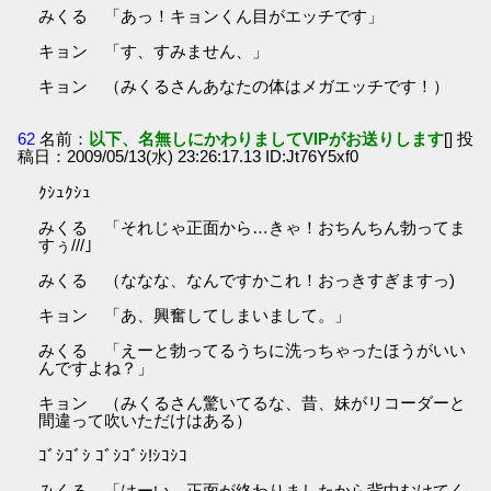
みくる 「あっ！キョンくん目がエッチです」
キョン 「す、すみません、」
キョン （みくるさんあなたの体はメガエッチです！）
62
名前：
以下、名無しにかわりましてVIPがお送りします
[] 投
稿日：2009/05/13(水) 23:26:17.13 ID:Jt76Y5xf0
ｸｼｭｸｼｭ
みくる 「それじゃ正面から…きゃ！おちんちん勃ってま
すぅ///｣
みくる （ななな、なんですかこれ！おっきすぎますっ)
キョン 「あ、興奮してしまいまして。」
みくる 「えーと勃ってるうちに洗っちゃったほうがいい
んですよね？」
キョン （みくるさん驚いてるな、昔、妹がリコーダーと
間違って吹いただけはある）
ｺﾞｼｺﾞｼ ｺﾞｼｺﾞｼ!ｼｺｼｺ
みくる 「はーい、正面が終わりましたから背中むけてく