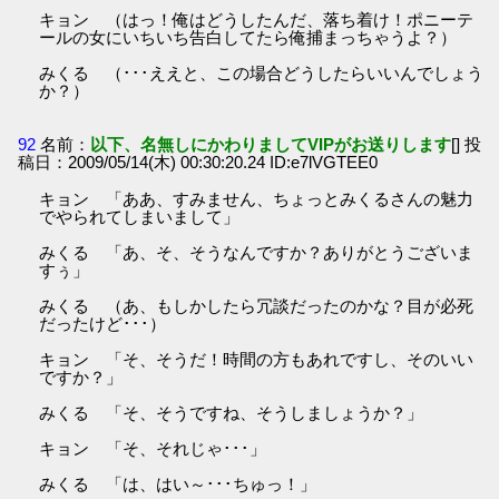
キョン （はっ！俺はどうしたんだ、落ち着け！ポニーテ
ールの女にいちいち告白してたら俺捕まっちゃうよ？）
みくる （･･･ええと、この場合どうしたらいいんでしょう
か？）
92
名前：
以下、名無しにかわりましてVIPがお送りします
[] 投
稿日：2009/05/14(木) 00:30:20.24 ID:e7lVGTEE0
キョン 「ああ、すみません、ちょっとみくるさんの魅力
でやられてしまいまして」
みくる 「あ、そ、そうなんですか？ありがとうございま
すぅ」
みくる （あ、もしかしたら冗談だったのかな？目が必死
だったけど･･･）
キョン 「そ、そうだ！時間の方もあれですし、そのいい
ですか？」
みくる 「そ、そうですね、そうしましょうか？」
キョン 「そ、それじゃ･･･」
みくる 「は、はい～･･･ちゅっ！」