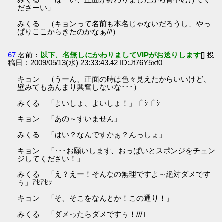
ださーい」
みくる （キョンって名前も本名じゃないだろうし、やっ
ぱりここからきたのかなぁ///）
67
名前：
以下、名無しにかわりましてVIPがお送りします
[] 投
稿日：2009/05/13(水) 23:33:43.42 ID:Jt76Y5xf0
キョン （うーん、正面の時は色々見えたからいいけど、
壁みてもあんまり興奮しないな･･･）
みくる 「よいしょ、よいしょ！」ｺﾞｼｺﾞｼ
キョン 「あの～すいません」
みくる 「はい？なんですかぁ？んっしょ」
キョン 「･･･お願いします、おっぱいとスポンジをチェン
ジしてください！」
みくる 「え？えー！そんなの無理ですよ～絶対ダメです
ぅ」ｱｾｱｾｯ
キョン 「そ、そこをなんとか！この通り！」
みくる 「ダメったらダメですぅ！///｣