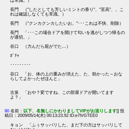
は常識。）
長門 （”したとしても芳しいミントの香り”、”至高”、。こ
れは確認しなくても常識。）
長門 （”クンカクンカしたいお。”･･･これは不快、削除）
長門 「･･･この場合ドアを開けて匂いを逃がしつつ帰るの
が適切。」
谷口 （力んだら屁がでた…）
ｶﾞﾁｬ
･････････
谷口 「お、体の上の重みが消えた、た、助かった～おな
らしてよかったぜほんと」
古泉 「おや？変ですね、この部屋ドアが開いてます
よ？」
80
名前：
以下、名無しにかわりましてVIPがお送りします
[] 投
稿日：2009/05/14(木) 00:13:23.92 ID:e7lVGTEE0
キョン 「ふぅサッパリした、まだ下の方はサッパリして