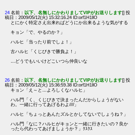
24
名前：
以下、名無しにかわりましてVIPがお送りします
[] 投
稿日：2009/05/12(火) 15:32:16.24 ID:orf1H1llO
とにかく特定さえ出来ればどうにか出来るような気がする
キョン「で、やるのか？」
ハルヒ「当ったり前でしょ！」
古ハルヒ「くじびきで勝負よ！」
…どうでもいいけどこいつら仲良いな
26
名前：
以下、名無しにかわりましてVIPがお送りします
[] 投
稿日：2009/05/12(火) 15:36:59.38 ID:orf1H1llO
キョン「え～と…よろしくなハルヒ」
ハル門「く、くじびきで決まったんだからしょうがない
わ。一緒に行ってあげるわよ////」
ハルヒ「ちょっとあんたズルとかしてないでしょうね？」
ハル門「なに？ハルヒがキョンと一緒に行きたいの？良か
ったら代わってあげましょうか？」ｸｽｸｽ