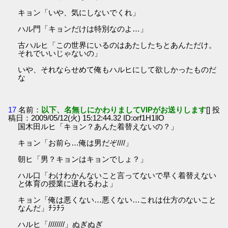
キョン「いや、気にしないでくれ」
ハル門「キョンだけは特別なのよ…」
古ハルヒ「この世界にいるのはあたしたちとあんただけ。
それでいいじゃないの」
いや、それならせめて俺もハルヒにして欲しかったものだ
な
17
名前：
以下、名無しにかわりましてVIPがお送りします
[] 投
稿日：2009/05/12(火) 15:12:44.32 ID:orf1H1llO
国木田ルヒ「キョン？あんた着替えないの？」
キョン「お前ら…俺は男だぞ////」
朝ヒ「男？キョンはキョンでしょ？」
ハル口「わけわかんないこと言ってないで早く着替えない
と体育の授業に遅れるわよ」
キョン「俺は悪くない…悪くない…これは仕方のないこと
なんだ」ﾁﾗﾁﾗ
ハルヒ「////////」ぬぎぬぎ