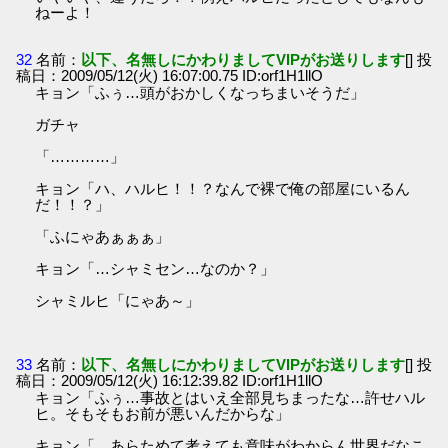
ねーよ！
32
名前：
以下、名無しにかわりましてVIPがお送りします
[] 投
稿日：2009/05/12(火) 16:07:00.75 ID:orf1H1llO
キョン「ふぅ…頭がおかしくなっちまいそうだ」
ガチャ
「…………」
キョン「ハ、ハルヒ！！？なんで裸で俺の部屋にいるん
だ！！？」
「ふにゃあぁぁぁ」
キョン「…シャミセン…なのか？」
シャミルヒ「にゃあ～」
33
名前：
以下、名無しにかわりましてVIPがお送りします
[] 投
稿日：2009/05/12(火) 16:12:39.82 ID:orf1H1llO
キョン「ふぅ…事故とはいえ全部見ちまったな…許せハル
ヒ。そもそもお前が悪いんだからな」
キョン「…あらためて考えても意味がわからん世界だなこ