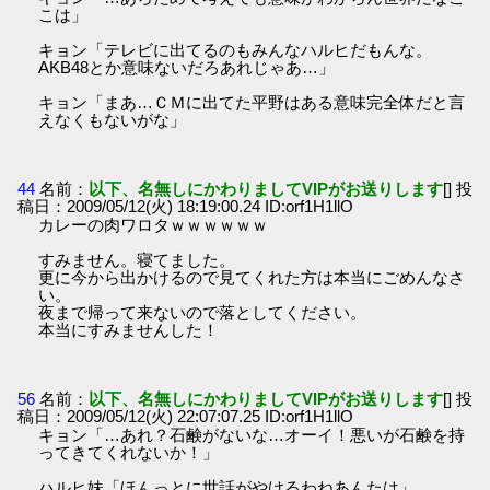
こは」
キョン「テレビに出てるのもみんなハルヒだもんな。
AKB48とか意味ないだろあれじゃあ…」
キョン「まあ…ＣＭに出てた平野はある意味完全体だと言
えなくもないがな」
44
名前：
以下、名無しにかわりましてVIPがお送りします
[] 投
稿日：2009/05/12(火) 18:19:00.24 ID:orf1H1llO
カレーの肉ワロタｗｗｗｗｗｗ
すみません。寝てました。
更に今から出かけるので見てくれた方は本当にごめんなさ
い。
夜まで帰って来ないので落としてください。
本当にすみませんした！
56
名前：
以下、名無しにかわりましてVIPがお送りします
[] 投
稿日：2009/05/12(火) 22:07:07.25 ID:orf1H1llO
キョン「…あれ？石鹸がないな…オーイ！悪いが石鹸を持
ってきてくれないか！」
ハルヒ妹「ほんっとに世話がやけるわねあんたは」