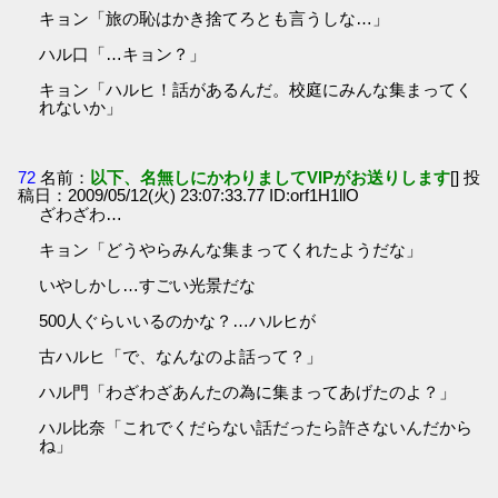
キョン「旅の恥はかき捨てろとも言うしな…」
ハル口「…キョン？」
キョン「ハルヒ！話があるんだ。校庭にみんな集まってく
れないか」
72
名前：
以下、名無しにかわりましてVIPがお送りします
[] 投
稿日：2009/05/12(火) 23:07:33.77 ID:orf1H1llO
ざわざわ…
キョン「どうやらみんな集まってくれたようだな」
いやしかし…すごい光景だな
500人ぐらいいるのかな？…ハルヒが
古ハルヒ「で、なんなのよ話って？」
ハル門「わざわざあんたの為に集まってあげたのよ？」
ハル比奈「これでくだらない話だったら許さないんだから
ね」