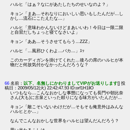
ハルヒ「はぁ？なにがあたしたちのせいなのよ？」
キョン「まあ…それなりにおいしい思いもしたんだが…し
かし…流石にこたえたな…」
ハルヒ「意味わかんないけどまあいいわ！今日は一限二限
と自習だしちょっと寝てなさいよ」
キョン「ああ…そうさせてもらう…ZZZ」
ハルヒ「…風邪ひくわよ…バカ…」ｽｯ
このカーディガンを掛けてくれた…後ろの席のハルヒが本
物だと何故気付かなかったんだろうな？
66
名前：
以下、名無しにかわりましてVIPがお送りします
[] 投
稿日：2009/05/12(火) 22:42:47.93 ID:orf1H1llO
いつもなら…こんなおかしな事態になっても長門や朝比奈
さん(大も)に古泉といった頼りになる味方がいたんだが…
キョン「敵こそいないわけだが…そもそも俺意外はみんな
ハルヒとか…」
なんでこんなおかしな世界をハルヒは望んだんだろう？
思い当たるふしは…