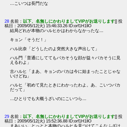
…こいつは長門だな
28
名前：
以下、名無しにかわりましてVIPがお送りします
[] 投
稿日：2009/05/12(火) 15:46:33.26 ID:orf1H1llO
結局どれが本物のハルヒかはわからなかったな…
キョン「そうだ！」
ハル比奈「どうしたのよ突然大きな声出して」
ハル門「普通にしててもバカそうな顔が益々バカそうに見
えるわよ」
古ハルヒ「まあ、キョンのバカは今に始まったことじゃな
いけどね」
ハルヒ「初めて見たときにわかったわよ。あ、こいつバカ
だって」
…ひとりでも大概うざいのにこいつら…
29
名前：
以下、名無しにかわりましてVIPがお送りします
[] 投
稿日：2009/05/12(火) 15:52:36.88 ID:orf1H1llO
まあいい。とっとと本物のハルヒを見つけてこんなふざけ