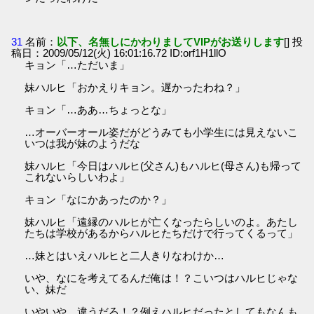
31
名前：
以下、名無しにかわりましてVIPがお送りします
[] 投
稿日：2009/05/12(火) 16:01:16.72 ID:orf1H1llO
キョン「…ただいま」
妹ハルヒ「おかえりキョン。遅かったわね？」
キョン「…ああ…ちょっとな」
…オーバーオール姿だがどうみても小学生には見えないこ
いつは我が妹のようだな
妹ハルヒ「今日はハルヒ(父さん)もハルヒ(母さん)も帰って
これないらしいわよ」
キョン「なにかあったのか？」
妹ハルヒ「遠縁のハルヒが亡くなったらしいのよ。あたし
たちは学校があるからハルヒたちだけで行ってくるって」
…妹とはいえハルヒと二人きりなわけか…
いや、なにを考えてるんだ俺は！？こいつはハルヒじゃな
い、妹だ
いやいや、違うだろ！？例えハルヒだったとしてもなんも