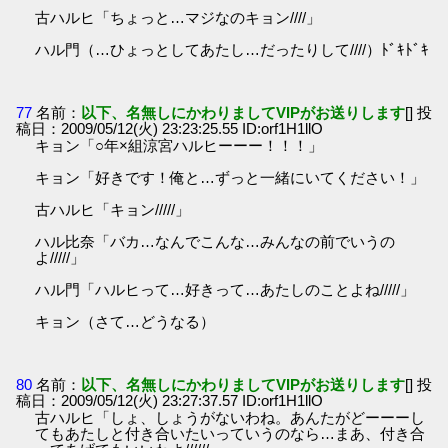
古ハルヒ「ちょっと…マジなのキョン////」
ハル門（…ひょっとしてあたし…だったりして////）ﾄﾞｷﾄﾞｷ
77
名前：
以下、名無しにかわりましてVIPがお送りします
[] 投
稿日：2009/05/12(火) 23:23:25.55 ID:orf1H1llO
キョン「○年×組涼宮ハルヒーーー！！！」
キョン「好きです！俺と…ずっと一緒にいてください！」
古ハルヒ「キョン/////」
ハル比奈「バカ…なんでこんな…みんなの前でいうの
よ/////」
ハル門「ハルヒって…好きって…あたしのことよね/////」
キョン（さて…どうなる）
80
名前：
以下、名無しにかわりましてVIPがお送りします
[] 投
稿日：2009/05/12(火) 23:27:37.57 ID:orf1H1llO
古ハルヒ「しょ、しょうがないわね。あんたがどーーーし
てもあたしと付き合いたいっていうのなら…まあ、付き合