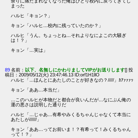
余りに痛たまれなくなった俺はひとり校内に戻ってきてし
まった
ハルヒ「キョン？」
キョン「ハルヒ…校内に残っていたのか？」
ハルヒ「うん。ちょっとね…それよりなによこの大騒ぎ
は！？」
キョン「…実は」
89
名前：
以下、名無しにかわりましてVIPがお送りします
[] 投
稿日：2009/05/12(火) 23:47:46.13 ID:orf1H1llO
ハルヒ「…ほんとにあたしのことが好きなの？/////」ｶｱｧｧｧｯ
キョン「ああ…本当だ」
…このハルヒが本物だと都合が良いんだが…なにぶん俺の
運の悪さは説明した通りだ
ハルヒ「…じゃあ…有希やみくるちゃんじゃなくて本当に
あたしが//////」
キョン「ああ…ってお前いま！？有希って！みくるちゃん
って！？」