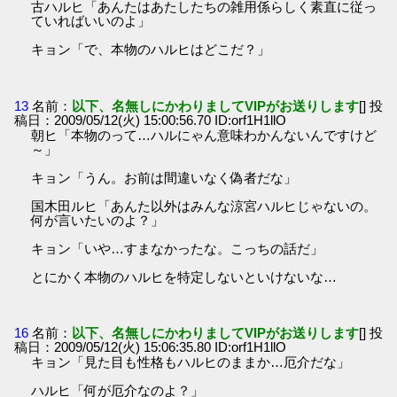
古ハルヒ「あんたはあたしたちの雑用係らしく素直に従っ
ていればいいのよ」
キョン「で、本物のハルヒはどこだ？」
13
名前：
以下、名無しにかわりましてVIPがお送りします
[] 投
稿日：2009/05/12(火) 15:00:56.70 ID:orf1H1llO
朝ヒ「本物のって…ハルにゃん意味わかんないんですけど
～」
キョン「うん。お前は間違いなく偽者だな」
国木田ルヒ「あんた以外はみんな涼宮ハルヒじゃないの。
何が言いたいのよ？」
キョン「いや…すまなかったな。こっちの話だ」
とにかく本物のハルヒを特定しないといけないな…
16
名前：
以下、名無しにかわりましてVIPがお送りします
[] 投
稿日：2009/05/12(火) 15:06:35.80 ID:orf1H1llO
キョン「見た目も性格もハルヒのままか…厄介だな」
ハルヒ「何が厄介なのよ？」