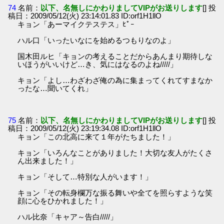
74
名前：
以下、名無しにかわりましてVIPがお送りします
[] 投
稿日：2009/05/12(火) 23:14:01.83 ID:orf1H1llO
キョン「あーマイクテステス」ﾋﾟｰ
ハル口「いったいなにを始めるつもりなのよ」
国木田ルヒ「キョンの考えることだからあんまり期待しな
いほうがいいけど…き、気にはなるのよね/////」
キョン「よし…わざわざ俺の為に集まってくれてすまなか
ったな…聞いてくれ」
75
名前：
以下、名無しにかわりましてVIPがお送りします
[] 投
稿日：2009/05/12(火) 23:19:34.08 ID:orf1H1llO
キョン「この北高に来て１年がたちました！」
キョン「いろんなことがありました！大切な友人がたくさ
ん出来ました！」
キョン「そして…特別な人がいます！」
キョン「その転身欄万な振る舞いや全てを照らすような笑
顔に心をひかれました！」
ハル比奈「キャア～告白/////」