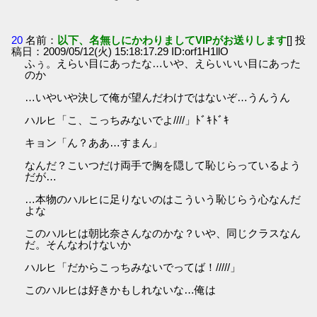
20
名前：
以下、名無しにかわりましてVIPがお送りします
[] 投
稿日：2009/05/12(火) 15:18:17.29 ID:orf1H1llO
ふぅ。えらい目にあったな…いや、えらいいい目にあった
のか
…いやいや決して俺が望んだわけではないぞ…うんうん
ハルヒ「こ、こっちみないでよ////」ﾄﾞｷﾄﾞｷ
キョン「ん？ああ…すまん」
なんだ？こいつだけ両手で胸を隠して恥じらっているよう
だが…
…本物のハルヒに足りないのはこういう恥じらう心なんだ
よな
このハルヒは朝比奈さんなのかな？いや、同じクラスなん
だ。そんなわけないか
ハルヒ「だからこっちみないでってば！/////」
このハルヒは好きかもしれないな…俺は