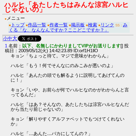
ハルヒ「あたしたちはみんな涼宮ハルヒ
じゃないの」
メニュー
●
トップ
作品一覧
作者一覧
掲示板
検索
リンク
み
■
■
■
■
■
■
SS：
くる「な、なんなんですか？ここどこですか？」
大
小
中
1
名前：
以下、名無しにかわりましてVIPがお送りします
[] 投
稿日：2009/05/12(火) 14:42:23.89 ID:orf1H1llO
キョン「ちょっと待て。マジで意味がわからん」
ハルヒ「もう！何でそんなにのみこみが悪いのよ」
ハルヒ「あんたの頭でも解るように説明してあげてんの
に！」
キョン「いや、お前らが何でハルヒなのかがわからんと言
ってるんだ」
ハルヒ「はあ？そんなの、あたしたちは涼宮ハルヒなんだ
から当たり前じゃないの」
キョン「解りやすくアルファベットでもつけてくれない
か」
ハルヒ「…あんた…バカにしてんの？」