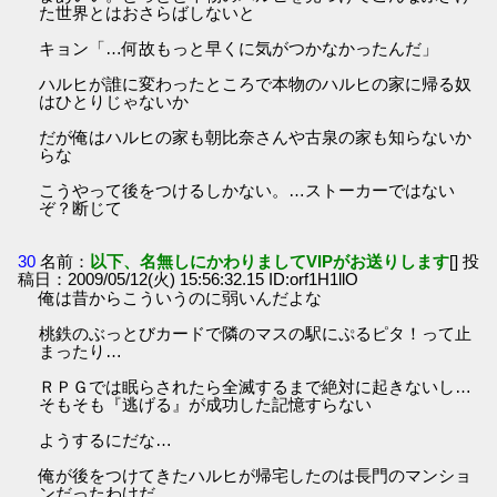
た世界とはおさらばしないと
キョン「…何故もっと早くに気がつかなかったんだ」
ハルヒが誰に変わったところで本物のハルヒの家に帰る奴
はひとりじゃないか
だが俺はハルヒの家も朝比奈さんや古泉の家も知らないか
らな
こうやって後をつけるしかない。…ストーカーではない
ぞ？断じて
30
名前：
以下、名無しにかわりましてVIPがお送りします
[] 投
稿日：2009/05/12(火) 15:56:32.15 ID:orf1H1llO
俺は昔からこういうのに弱いんだよな
桃鉄のぶっとびカードで隣のマスの駅にぷるピタ！って止
まったり…
ＲＰＧでは眠らされたら全滅するまで絶対に起きないし…
そもそも『逃げる』が成功した記憶すらない
ようするにだな…
俺が後をつけてきたハルヒが帰宅したのは長門のマンショ
ンだったわけだ