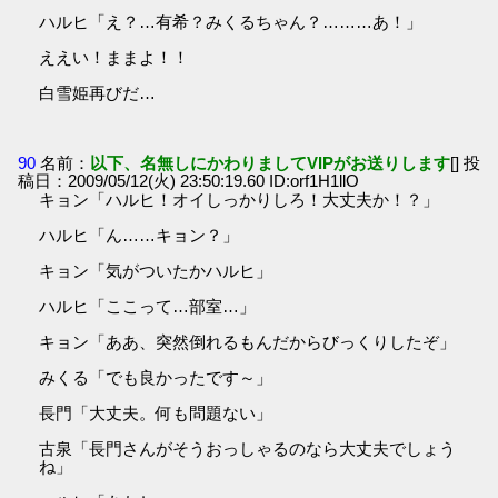
ハルヒ「え？…有希？みくるちゃん？………あ！」
ええい！ままよ！！
白雪姫再びだ…
90
名前：
以下、名無しにかわりましてVIPがお送りします
[] 投
稿日：2009/05/12(火) 23:50:19.60 ID:orf1H1llO
キョン「ハルヒ！オイしっかりしろ！大丈夫か！？」
ハルヒ「ん……キョン？」
キョン「気がついたかハルヒ」
ハルヒ「ここって…部室…」
キョン「ああ、突然倒れるもんだからびっくりしたぞ」
みくる「でも良かったです～」
長門「大丈夫。何も問題ない」
古泉「長門さんがそうおっしゃるのなら大丈夫でしょう
ね」