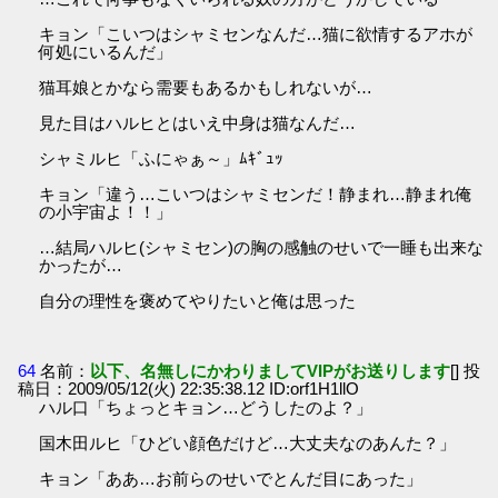
キョン「こいつはシャミセンなんだ…猫に欲情するアホが
何処にいるんだ」
猫耳娘とかなら需要もあるかもしれないが…
見た目はハルヒとはいえ中身は猫なんだ…
シャミルヒ「ふにゃぁ～」ﾑｷﾞｭｯ
キョン「違う…こいつはシャミセンだ！静まれ…静まれ俺
の小宇宙よ！！」
…結局ハルヒ(シャミセン)の胸の感触のせいで一睡も出来な
かったが…
自分の理性を褒めてやりたいと俺は思った
64
名前：
以下、名無しにかわりましてVIPがお送りします
[] 投
稿日：2009/05/12(火) 22:35:38.12 ID:orf1H1llO
ハル口「ちょっとキョン…どうしたのよ？」
国木田ルヒ「ひどい顔色だけど…大丈夫なのあんた？」
キョン「ああ…お前らのせいでとんだ目にあった」