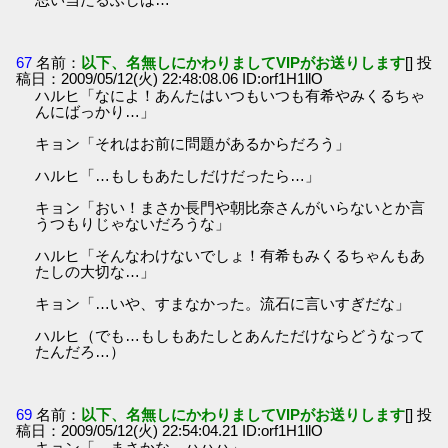
67
名前：
以下、名無しにかわりましてVIPがお送りします
[] 投
稿日：2009/05/12(火) 22:48:08.06 ID:orf1H1llO
ハルヒ「なによ！あんたはいつもいつも有希やみくるちゃ
んにばっかり…」
キョン「それはお前に問題があるからだろう」
ハルヒ「…もしもあたしだけだったら…」
キョン「おい！まさか長門や朝比奈さんがいらないとか言
うつもりじゃないだろうな」
ハルヒ「そんなわけないでしょ！有希もみくるちゃんもあ
たしの大切な…」
キョン「…いや、すまなかった。流石に言いすぎだな」
ハルヒ（でも…もしもあたしとあんただけならどうなって
たんだろ…）
69
名前：
以下、名無しにかわりましてVIPがお送りします
[] 投
稿日：2009/05/12(火) 22:54:04.21 ID:orf1H1llO
キョン「…まさかな…ハハハ」