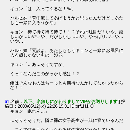
キョン「は、入ってくるな！////」
ハルヒ妹「背中流してあげようかと思ったんだけど…あた
しも一緒に入ろうかな」
キョン「待て待て待て待て！！？それは駄目だ！いや、嬉
しいが…いやいや、だがしかし…いや、やっぱり…いや…
いや…」
ハルヒ妹「冗談よ。あたしももうキョンと一緒にお風呂に
入る歳じゃないもの」ｸｽｸｽ
キョン「…あ…そうですか」
くっ！なんだこのがっかり感は！？
俺はそんなものはちーっとも期待なんかしてなかったから
な！！
61
名前：
以下、名無しにかわりましてVIPがお送りします
[] 投
稿日：2009/05/12(火) 22:26:19.91 ID:orf1H1llO
キョン「眠れん…」
…そりゃそうだ。隣に裸の女子高生が一緒に寝ているんだ
…これで何事もなくいられる奴の方がどうかしている