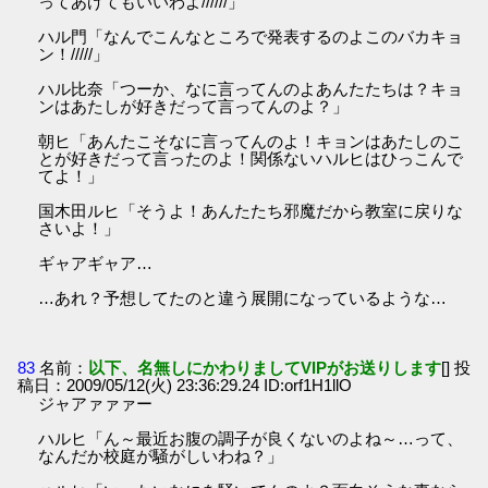
ってあげてもいいわよ//////」
ハル門「なんでこんなところで発表するのよこのバカキョ
ン！/////」
ハル比奈「つーか、なに言ってんのよあんたたちは？キョ
ンはあたしが好きだって言ってんのよ？」
朝ヒ「あんたこそなに言ってんのよ！キョンはあたしのこ
とが好きだって言ったのよ！関係ないハルヒはひっこんで
てよ！」
国木田ルヒ「そうよ！あんたたち邪魔だから教室に戻りな
さいよ！」
ギャアギャア…
…あれ？予想してたのと違う展開になっているような…
83
名前：
以下、名無しにかわりましてVIPがお送りします
[] 投
稿日：2009/05/12(火) 23:36:29.24 ID:orf1H1llO
ジャアァァァー
ハルヒ「ん～最近お腹の調子が良くないのよね～…って、
なんだか校庭が騒がしいわね？」