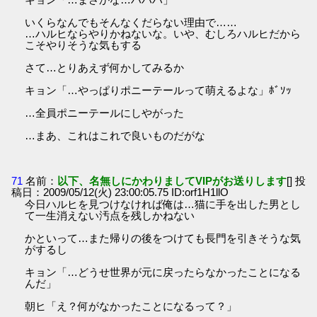
いくらなんでもそんなくだらない理由で……
…ハルヒならやりかねないな。いや、むしろハルヒだから
こそやりそうな気もする
さて…とりあえず何かしてみるか
キョン「…やっぱりポニーテールって萌えるよな」ﾎﾞｿｯ
…全員ポニーテールにしやがった
…まあ、これはこれで良いものだがな
71
名前：
以下、名無しにかわりましてVIPがお送りします
[] 投
稿日：2009/05/12(火) 23:00:05.75 ID:orf1H1llO
今日ハルヒを見つけなければ俺は…猫に手を出した男とし
て一生消えない汚点を残しかねない
かといって…また帰りの後をつけても長門を引きそうな気
がするし
キョン「…どうせ世界が元に戻ったらなかったことになる
んだ」
朝ヒ「え？何がなかったことになるって？」