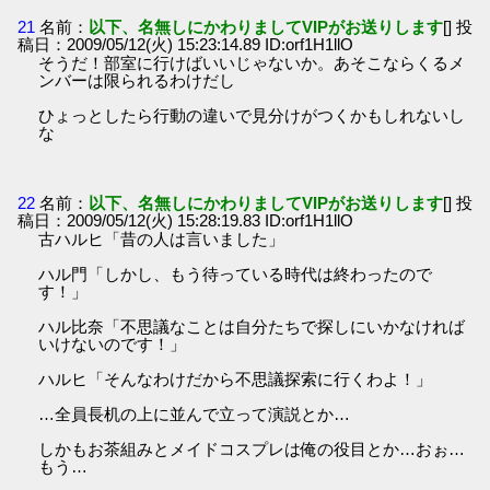
21
名前：
以下、名無しにかわりましてVIPがお送りします
[] 投
稿日：2009/05/12(火) 15:23:14.89 ID:orf1H1llO
そうだ！部室に行けばいいじゃないか。あそこならくるメ
ンバーは限られるわけだし
ひょっとしたら行動の違いで見分けがつくかもしれないし
な
22
名前：
以下、名無しにかわりましてVIPがお送りします
[] 投
稿日：2009/05/12(火) 15:28:19.83 ID:orf1H1llO
古ハルヒ「昔の人は言いました」
ハル門「しかし、もう待っている時代は終わったので
す！」
ハル比奈「不思議なことは自分たちで探しにいかなければ
いけないのです！」
ハルヒ「そんなわけだから不思議探索に行くわよ！」
…全員長机の上に並んで立って演説とか…
しかもお茶組みとメイドコスプレは俺の役目とか…おぉ…
もう…