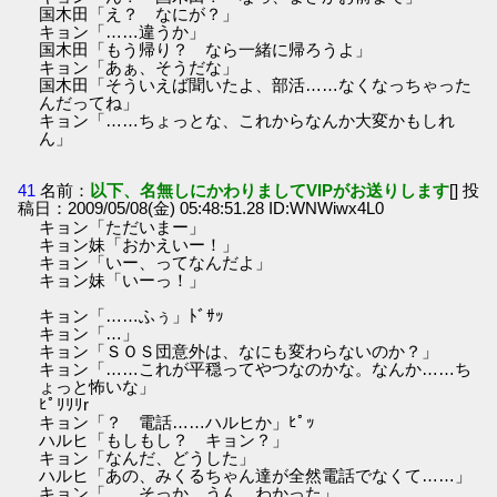
国木田「え？ なにが？」
キョン「……違うか」
国木田「もう帰り？ なら一緒に帰ろうよ」
キョン「あぁ、そうだな」
国木田「そういえば聞いたよ、部活……なくなっちゃった
んだってね」
キョン「……ちょっとな、これからなんか大変かもしれ
ん」
41
名前：
以下、名無しにかわりましてVIPがお送りします
[] 投
稿日：2009/05/08(金) 05:48:51.28 ID:WNWiwx4L0
キョン「ただいまー」
キョン妹「おかえいー！」
キョン「いー、ってなんだよ」
キョン妹「いーっ！」
キョン「……ふぅ」ﾄﾞｻｯ
キョン「…」
キョン「ＳＯＳ団意外は、なにも変わらないのか？」
キョン「……これが平穏ってやつなのかな。なんか……ち
ょっと怖いな」
ﾋﾟﾘﾘﾘr
キョン「？ 電話……ハルヒか」ﾋﾟｯ
ハルヒ「もしもし？ キョン？」
キョン「なんだ、どうした」
ハルヒ「あの、みくるちゃん達が全然電話でなくて……」
キョン「……そっか。うん、わかった」