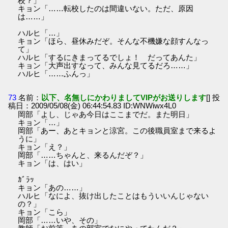
校？」
キョン「……転校したのは間違いない。ただ、原因
は……」
ハルヒ「…」
キョン「ほら、昼休みだぞ。そんな不機嫌な顔すんなっ
て」
ハルヒ「するにきまってるでしょ！ だってあんた」
キョン「大声出すなって、みんな見てるだろ……」
ハルヒ「……ふんっ」
73
名前：
以下、名無しにかわりましてVIPがお送りします
[] 投
稿日：2009/05/08(金) 06:44:54.83 ID:WNWiwx4L0
岡部「よし、じゃあ今日はここまでだ。また明日」
キョン「…」
岡部「あー、あとキョンと涼宮。この後職員室まで来るよ
うに」
キョン「え？」
岡部「……ちゃんと、来るんだぞ？」
キョン「は、はい」
ｶﾞﾗｯ
キョン「あの……」
ハルヒ「なによ、抜け出したことはもういいんじゃない
の？」
キョン「こら」
岡部「……いや、その」