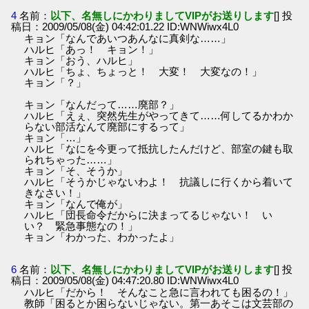
4
名前：
以下、名無しにかわりましてVIPがお送りします
[] 投
稿日：2009/05/08(金) 04:42:01.22 ID:WNWiwx4L0
キョン「なんであいつあんなに真剣な……」
ハルヒ「あっ！ キョン！」
キョン「おう、ハルヒ」
ハルヒ「ちょ、ちょっと！ 大変！ 大変なの！」
キョン「？」
キョン「なんだって……廃部？」
ハルヒ「えぇ、突然先生がやってきて……何してるかわか
らない部活なんて廃部にするって」
キョン「…」
ハルヒ「なにを今更って抵抗したんだけど、部室の鍵も取
られちゃった……」
キョン「そ、そうか」
ハルヒ「そうかじゃないわよ！ 抗議しに行くから着いて
きなさい！」
キョン「なんで俺が」
ハルヒ「団長命令だからに決まってるじゃない！ い
い？ 緊急事態なの！」
キョン「わかった、わかったよ」
6
名前：
以下、名無しにかわりましてVIPがお送りします
[] 投
稿日：2009/05/08(金) 04:47:20.80 ID:WNWiwx4L0
ハルヒ「だから！ そんなこと急に言われても困るの！」
教師「困るとか困らないじゃない。第一あそこは文芸部の