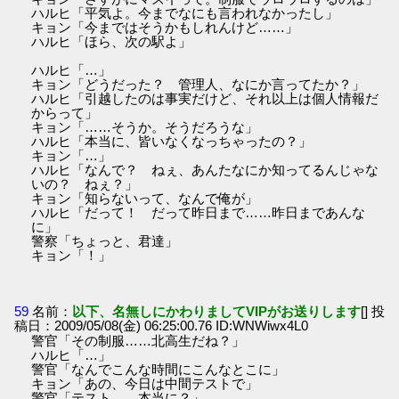
ハルヒ「平気よ。今までなにも言われなかったし」
キョン「今まではそうかもしれんけど……」
ハルヒ「ほら、次の駅よ」
ハルヒ「…」
キョン「どうだった？ 管理人、なにか言ってたか？」
ハルヒ「引越したのは事実だけど、それ以上は個人情報だ
からって」
キョン「……そうか。そうだろうな」
ハルヒ「本当に、皆いなくなっちゃったの？」
キョン「…」
ハルヒ「なんで？ ねぇ、あんたなにか知ってるんじゃな
いの？ ねぇ？」
キョン「知らないって、なんで俺が」
ハルヒ「だって！ だって昨日まで……昨日まであんな
に」
警察「ちょっと、君達」
キョン「！」
59
名前：
以下、名無しにかわりましてVIPがお送りします
[] 投
稿日：2009/05/08(金) 06:25:00.76 ID:WNWiwx4L0
警官「その制服……北高生だね？」
ハルヒ「…」
警官「なんでこんな時間にこんなとこに」
キョン「あの、今日は中間テストで」
警官「テスト……本当に？」