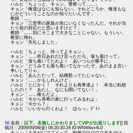
ハルヒ「ちょっと、キョン。警察って……」
キョン「俺達はなにも知らない。それどころか、俺達もな
にがどういうことなのか知りたいんです」
教師「…」
キョン「三世帯の家族が急にいなくなったんだ、それが当
たり前の対応だと思いますけど？」
教師「……別にそこまで大きなことじゃない。もういい、
教室に帰れ」
キョン「失礼しました」
ハルヒ「ちょっと、待ってよキョン」
キョン「……昨日あれだけ言っただろ。落ち着けって」
ハルヒ「落ち着いてたわよ！ あいつらが勝手に」
キョン「どうみても落ち着いてなかったぞ。あのまま言い
争いしてりゃ」
ハルヒ「あんただって、結構怒ってたじゃない」
キョン「……かもしれんけど」
ハルヒ「とにかく！ それよりも有希達よ！ 本当に転校
したの！？ あたし、なにも聞いてない！」
キョン「……俺もだよ」
ハルヒ「今から有希の家に行ってみるわよ」
キョン「今から？」
ハルヒ「いいから行くわよ！ ほらっ」ｸﾞｲｯ
56
名前：
以下、名無しにかわりましてVIPがお送りします
[] 投
稿日：2009/05/08(金) 06:20:30.24 ID:WNWiwx4L0
キョン「さすがにマズイって。制服でウロウロするのは」