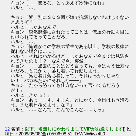
キョン「……怒るな。とりあえず冷静になれ」
ハルヒ「…」
キョン「皆、別にＳＯＳ団が嫌で抗議しないわけじゃない
と思うぞ？」
ハルヒ「じゃあなんで」
キョン「突然廃部にされたってことは、俺達の行動も目に
付けられてるってことだろ」
ハルヒ「…」
キョン「俺達がこの学校の学生である以上、学校の規律に
従わない場合は……」
ハルヒ「それはわかるけど、じゃあなんで今までは見逃さ
れてきたのよ！？ なんで今、突然」
キョン「……過去のことはどう言っても、今はもう仕方な
いだろ。とにかく、落ち着いて行動しよう」
ハルヒ「落ち着け落ち着けって、そればっかりじゃな
い！ バカみたいにそれしか――」
キョン「だから怒っても仕方ないって言ってるだろう
が！」
ハルヒ「きゃっ！」
キョン「あっ……す、すまん。とにかく、今日はもう帰ろ
う。また明日考えよう、な？」
ハルヒ「……なんで、なんでこんな……くっ」
12
名前：
以下、名無しにかわりましてVIPがお送りします
[] 投
稿日：2009/05/08(金) 05:06:08.51 ID:WNWiwx4L0