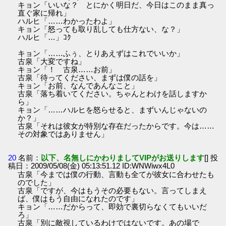
キョン「いいな？ とにかく明日だ、今日はこのまま真っ
直ぐ家に帰れ」
ハルヒ「……わかったわよ」
キョン「怒っても取り乱しても仕方ない、な？」
ハルヒ「…」ｺｸ
キョン「……ふぅ、とりあえずはこれでいいか」
古泉「大変ですね」
キョン「！ 古泉……お前」
古泉「待ってください、まずは僕の話を」
キョン「お前、なんであんなこと」
古泉「落ち着いてください。ちゃんとわけを話しますか
ら」
キョン「……ハルヒを怒らせると、まずいんじゃないの
か？」
古泉「それは彼女が特別な存在だったからです。今は……
その対象ではありません」
20
名前：
以下、名無しにかわりましてVIPがお送りします
[] 投
稿日：2009/05/08(金) 05:13:51.12 ID:WNWiwx4L0
古泉「今までは僕の行動、言動も全てが彼女に合わせたも
のでした」
古泉「ですが、今はもうその必要もない。言ってしまえ
ば、僕はもう自由になれたのです」
キョン「……だからって、即効で裏切らなくてもいいだ
ろ」
古泉「別に敵視しているわけではないです。あの場で