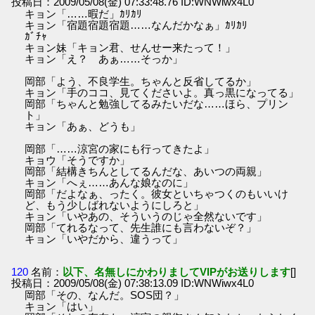
投稿日：2009/05/08(金) 07:33:48.76 ID:WNWiwx4L0
キョン「……暇だ」ｶﾘｶﾘ
キョン「宿題宿題宿題……なんだかなぁ」ｶﾘｶﾘ
ｶﾞﾁｬ
キョン妹「キョン君、せんせー来たって！」
キョン「え？ あぁ……そっか」
岡部「よう、不良学生。ちゃんと反省してるか」
キョン「手のココ、見てくださいよ。真っ黒になってる」
岡部「ちゃんと勉強してるみたいだな……ほら、プリン
ト」
キョン「あぁ、どうも」
岡部「……涼宮の家にも行ってきたよ」
キョウ「そうですか」
岡部「結構きちんとしてるんだな、あいつの両親」
キョン「へぇ……あんな娘なのに」
岡部「だよなぁ、ったく。彼女といちゃつくのもいいけ
ど、もう少しばれないようにしろと」
キョン「いやあの、そういうのじゃ全然ないです」
岡部「てれるなって、先生誰にも言わないぞ？」
キョン「いやだから、違うって」
120
名前：
以下、名無しにかわりましてVIPがお送りします
[]
投稿日：2009/05/08(金) 07:38:13.09 ID:WNWiwx4L0
岡部「その、なんだ。SOS団？」
キョン「はい」