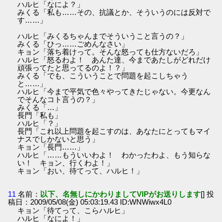
ハルヒ「なによ？」
みくる「私も……その、抗議とか、そういうのには反対で
す……」
ハルヒ「みくるちゃんまでそういうこと言うの？」
みくる「ひっ……ごめんなさい」
キョン「落ち着けって。そんな怒っても仕方ないだろ」
ハルヒ「怒るわよ！ あんた達、今まであたしがどれだけ
頑張ってたと思ってるのよ！？」
みくる「でも、こういうことで問題を起こしちゃう
と……」
ハルヒ「今まで平気で色々やってきたじゃない。今更なん
でそんなコト言うの？」
みくる「…」
長門「私も」
ハルヒ「？」
長門「これ以上問題を起こすのは、あなたにとってもマイ
ナスでしかないと思う」
キョン「長門……」
ハルヒ「……もういいわよ！ わかったわよ、もう知らな
い！ キョン、行くわよ！」
キョン「おい、待てって、ハルヒ！」
11
名前：
以下、名無しにかわりましてVIPがお送りします
[] 投
稿日：2009/05/08(金) 05:03:19.43 ID:WNWiwx4L0
キョン「待てって、こらハルヒ」
ハルヒ「なによ！」