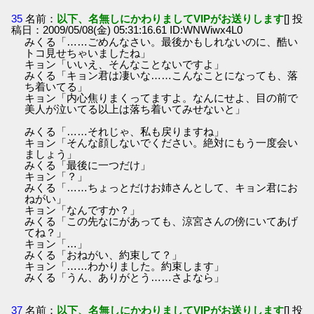
35
名前：
以下、名無しにかわりましてVIPがお送りします
[] 投
稿日：2009/05/08(金) 05:31:16.61 ID:WNWiwx4L0
みくる「……ごめんなさい。最後かもしれないのに、酷い
トコ見せちゃいましたね」
キョン「いいえ、そんなことないですよ」
みくる「キョン君は凄いな……こんなことになっても、落
ち着いてる」
キョン「内心焦りまくってますよ。なんにせよ、目の前で
美人が泣いてる以上は落ち着いてみせないと」
みくる「……それじゃ、私も戻りますね」
キョン「そんな顔しないでください。絶対にもう一度会い
ましょう」
みくる「最後に一つだけ」
キョン「？」
みくる「……ちょっとだけお姉さんとして、キョン君にお
ねがい」
キョン「なんですか？」
みくる「この先なにがあっても、涼宮さんの傍にいてあげ
てね？」
キョン「…」
みくる「おねがい、約束して？」
キョン「……わかりました。約束します」
みくる「うん、ありがとう……さよなら」
37
名前：
以下、名無しにかわりましてVIPがお送りします
[] 投