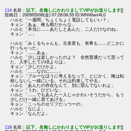
114
名前：
以下、名無しにかわりましてVIPがお送りします
[]
投稿日：2009/05/08(金) 07:28:06.59 ID:WNWiwx4L0
ハルヒ「一週間、ちょくちょく電話してもいい？」
キョン「あぁ、俺も暇だからな」
ハルヒ「本当に……あたしとあんた、二人だけなのね」
キョン「…」
ハルヒ「みくるちゃんも、古泉君も、有希も……どこかに
行っちゃった」
キョン「……あぁ」
ハルヒ「少しは楽しかったのよ？ 全然普通だって思って
た、入学したての頃よりは」
キョン「少しだけかよ」
ハルヒ「……なのに……」
キョン「ブルーなほうに考えるなって。とにかく、俺は転
校しないし一緒にいる。それは約束してやる」
ハルヒ「あんたの存在なんて、別に望んでないわよ」
キョン「うわ、ひどいな」
ハルヒ「……でもあんた一人じゃかわいそうだから、もう
少しだけ一緒に居てあげる」
キョン「こっちのセリフだっつーの」
ハルヒ「なによ」
キョン「なんだよ」
118
名前：
以下、名無しにかわりましてVIPがお送りします
[]