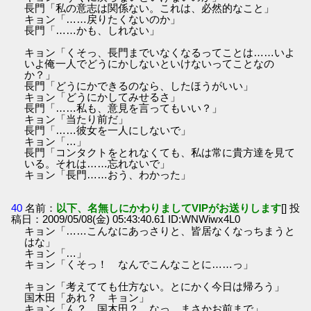
長門「私の意志は関係ない。これは、必然的なこと」
キョン「……戻りたくないのか」
長門「……かも、しれない」
キョン「くそっ、長門までいなくなるってことは……いよ
いよ俺一人でどうにかしないといけないってことなの
か？」
長門「どうにかできるのなら、したほうがいい」
キョン「どうにかしてみせるさ」
長門「……私も、意見を言ってもいい？」
キョン「当たり前だ」
長門「……彼女を一人にしないで」
キョン「…」
長門「コンタクトをとれなくても、私は常に貴方達を見て
いる。それは……忘れないで」
キョン「長門……おう、わかった」
40
名前：
以下、名無しにかわりましてVIPがお送りします
[] 投
稿日：2009/05/08(金) 05:43:40.61 ID:WNWiwx4L0
キョン「……こんなにあっさりと、皆居なくなっちまうと
はな」
キョン「…」
キョン「くそっ！ なんでこんなことに……っ」
キョン「考えてても仕方ない。とにかく今日は帰ろう」
国木田「あれ？ キョン」
キョン「ん？ 国木田？ なっ、まさかお前まで」