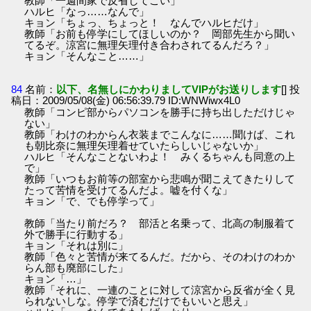
教師「一週間家で反省してこい」
ハルヒ「なっ……なんで」
キョン「ちょっ、ちょっと！ なんでハルヒだけ」
教師「お前も停学にしてほしいのか？ 岡部先生から聞い
てるぞ。涼宮に無理矢理付き合わされてるんだろ？」
キョン「そんなこと……」
84
名前：
以下、名無しにかわりましてVIPがお送りします
[] 投
稿日：2009/05/08(金) 06:56:39.79 ID:WNWiwx4L0
教師「コンピ部からパソコンを勝手に持ち出しただけじゃ
ない」
教師「わけのわからん衣装までこんなに……聞けば、これ
も朝比奈に無理矢理着せていたらしいじゃないか」
ハルヒ「そんなことないわよ！ みくるちゃんも同意の上
で」
教師「いつもお前等の部室から悲鳴が聞こえてきたりして
たって苦情を受けてるんだよ。嘘を付くな」
キョン「で、でも停学って」
教師「当たり前だろ？ 部活と名乗って、北高の制服着て
外で勝手に行動する」
キョン「それは別に」
教師「色々と苦情が来てるんだ。だから、そのわけのわか
らん部も廃部にした」
キョン「…」
教師「それに、一連のことに対して涼宮から反省が全く見
られないしな。停学で済むだけでもいいと思え」