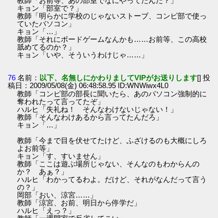
教師「お前等、あの部室でなにやってたんだ？」
キョン「部室で？」
教師「明らかに学校のじゃないストーブ、コンピ部で使っ
ていたパソコン」
キョン「…」
教師「それにボードゲームなんかも……お前等、この高校
舐めてるのか？」
キョン「いや、そういうわけじゃ……」
76
名前：
以下、名無しにかわりましてVIPがお送りします
[] 投
稿日：2009/05/08(金) 06:48:58.95 ID:WNWiwx4L0
教師「コンピ部の部長に聞いたら、あのパソコン強制的に
奪われたって言ってたぞ」
ハルヒ「失礼ね！ そんなわけないじゃない！」
教師「そんなわけあるから言ってたんだろ」
キョン「…」
教師「今まで目を伏せてたけど、ふざけるのも大概にしろ
よお前等」
キョン「す、すいません」
教師「ここは遊ぶ場所じゃない、そんなのもわからんの
か？ あぁ？」
ハルヒ「わかってるわよ。だけど、それがなんだって言う
の？」
岡部「おい、涼宮……」
教師「涼宮、お前、明日から停学だ」
ハルヒ「えっ？」