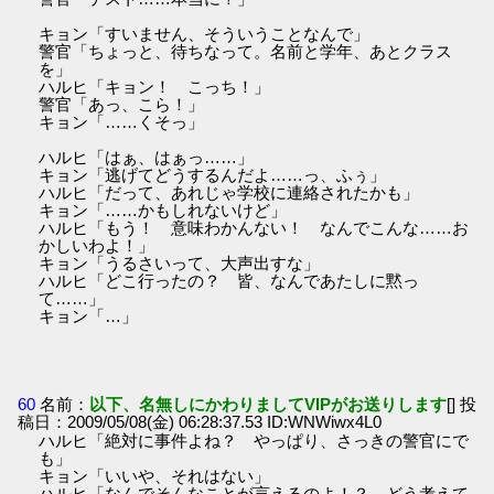
キョン「すいません、そういうことなんで」
警官「ちょっと、待ちなって。名前と学年、あとクラス
を」
ハルヒ「キョン！ こっち！」
警官「あっ、こら！」
キョン「……くそっ」
ハルヒ「はぁ、はぁっ……」
キョン「逃げてどうするんだよ……っ、ふぅ」
ハルヒ「だって、あれじゃ学校に連絡されたかも」
キョン「……かもしれないけど」
ハルヒ「もう！ 意味わかんない！ なんでこんな……お
かしいわよ！」
キョン「うるさいって、大声出すな」
ハルヒ「どこ行ったの？ 皆、なんであたしに黙っ
て……」
キョン「…」
60
名前：
以下、名無しにかわりましてVIPがお送りします
[] 投
稿日：2009/05/08(金) 06:28:37.53 ID:WNWiwx4L0
ハルヒ「絶対に事件よね？ やっぱり、さっきの警官にで
も」
キョン「いいや、それはない」
ハルヒ「なんでそんなことが言えるのよ！？ どう考えて