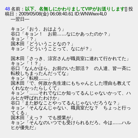
48
名前：
以下、名無しにかわりましてVIPがお送りします
[] 投
稿日：2009/05/08(金) 06:08:40.61 ID:WNWiwx4L0
―翌日―
キョン「おう、おはよう」
谷口「キョン！ お前……なにかあったのか？」
キョン「？」
国木田「どういうことなの？」
キョン「どういうことって、なにが？」
国木田「さっき、涼宮さんが職員室に連れて行かれてた」
キョン「！？」
谷口「なんかほら、お前のいた部活？ の人達、皆一斉に
転校しちまったんだってな」
キョン「転校……」
国木田「で、何故か先生達にもちゃんとした理由も教えて
くれなかったらしくて」
キョン「……それでなにか知ってるんじゃないかって、ハ
ルヒが呼ばれたわけか」
谷口「また妙なことやってるんじゃないだろうな？」
キョン「そんなんじゃない、職員室だな？ ちょっと行っ
てくる」
国木田「えっ？ でも授業が」
キョン「そんなのいつでも受けられるだろ。今は……ハル
ヒが優先だ」