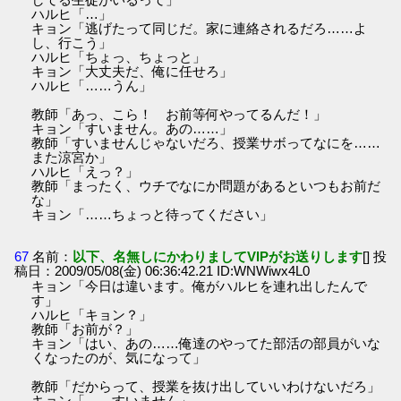
ハルヒ「…」
キョン「逃げたって同じだ。家に連絡されるだろ……よ
し、行こう」
ハルヒ「ちょっ、ちょっと」
キョン「大丈夫だ、俺に任せろ」
ハルヒ「……うん」
教師「あっ、こら！ お前等何やってるんだ！」
キョン「すいません。あの……」
教師「すいませんじゃないだろ、授業サボってなにを……
また涼宮か」
ハルヒ「えっ？」
教師「まったく、ウチでなにか問題があるといつもお前だ
な」
キョン「……ちょっと待ってください」
67
名前：
以下、名無しにかわりましてVIPがお送りします
[] 投
稿日：2009/05/08(金) 06:36:42.21 ID:WNWiwx4L0
キョン「今日は違います。俺がハルヒを連れ出したんで
す」
ハルヒ「キョン？」
教師「お前が？」
キョン「はい、あの……俺達のやってた部活の部員がいな
くなったのが、気になって」
教師「だからって、授業を抜け出していいわけないだろ」
キョン「……すいません」