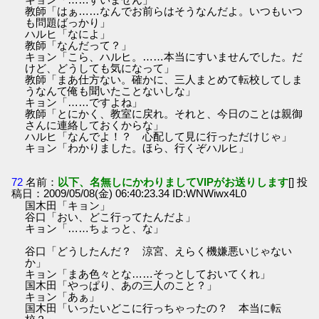
教師「はぁ……なんでお前らはそうなんだよ。いつもいつ
も問題ばっかり」
ハルヒ「なによ」
教師「なんだって？」
キョン「こら、ハルヒ。……本当にすいませんでした。だ
けど、どうしても気になって」
教師「まあ仕方ない。確かに、三人まとめて転校してしま
うなんて俺も聞いたことないしな」
キョン「……ですよね」
教師「とにかく、教室に戻れ。それと、今日のことは親御
さんに連絡しておくからな」
ハルヒ「なんでよ！？ 心配して見に行っただけじゃ」
キョン「わかりました。ほら、行くぞハルヒ」
72
名前：
以下、名無しにかわりましてVIPがお送りします
[] 投
稿日：2009/05/08(金) 06:40:23.34 ID:WNWiwx4L0
国木田「キョン」
谷口「おい、どこ行ってたんだよ」
キョン「……ちょっと、な」
谷口「どうしたんだ？ 涼宮、えらく機嫌悪いじゃない
か」
キョン「まあ色々とな……そっとしておいてくれ」
国木田「やっぱり、あの三人のこと？」
キョン「あぁ」
国木田「いったいどこに行っちゃったの？ 本当に転