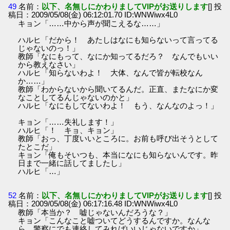
49
名前：
以下、名無しにかわりましてVIPがお送りします
[] 投
稿日：2009/05/08(金) 06:12:01.70 ID:WNWiwx4L0
キョン「……中から声が聞こえるな……」
ハルヒ「だから！ あたしはなにも知らないって言ってる
じゃないのっ！」
教師「なにもって、なにか知ってるだろ？ なんでもいい
から教えなさい」
ハルヒ「知らないわよ！ 大体、なんで皆が転校なん
か……」
教師「わからないから聞いてるんだ。正直、またなにか変
なことしてるんじゃないのかと」
ハルヒ「なにもしてないわよ！ もう、なんなのよっ！」
キョン「……失礼します！」
ハルヒ「！ キョ、キョン」
教師「おっ、丁度いいところに。お前も呼び出そうとして
たとこだ」
キョン「俺もそいつも、本当になにも知らないんです。昨
日まで一緒に話してましたし」
ハルヒ「…」
52
名前：
以下、名無しにかわりましてVIPがお送りします
[] 投
稿日：2009/05/08(金) 06:17:16.48 ID:WNWiwx4L0
教師「本当か？ 嘘じゃないんだろうな？」
キョン「こんなこと嘘ついてどうするんですか。なんな
ら、警察にでも連絡してみればいいじゃないですか」