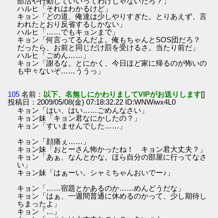
部活や行動していいってわけじゃないだろ？」
ハルヒ「それはわかるけど」
キョン「どの道、俺達は少しやりすぎた。とりあえず、言
われたとおり反省するしかない」
ハルヒ「……でもキョンまで」
キョン「何言ってるんだよ。俺もちゃんとSOS団だろ？
だったら、お前と同じだけ罰を受けるさ。当たり前だ」
ハルヒ「ごめん……」
キョン「謝るな。とにかく、今日ほど家に帰るのが怖いの
も中々ないぞ……ううっ」
105
名前：
以下、名無しにかわりましてVIPがお送りします
[]
投稿日：2009/05/08(金) 07:18:32.22 ID:WNWiwx4L0
キョン「はい、はい……ごめんなさい」
キョン妹「キョン君なにかしたの？」
キョン「すいませんでした……」
キョン「顔痛ぇ……」
キョン妹「おとーさん怖かったね！ キョン君大丈夫？」
キョン「あぁ、なんとかな。ほら自分の部屋に行ってなさ
い」
キョン妹「はぁーい。シャミちゃんおいでー♪」
キョン「……宿題とかあるのか……めんどうだな」
キョン「はぁ、一週間普通に休めるのかって、少し期待し
ちまったよ」
キョン「…」