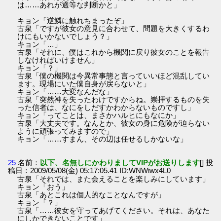
は……あれが適等な判断かと」
キョン「逆鱗に触れちまったぞ」
古泉「ですが彼女の意見に合わせて、問題を大きくするわ
けにもいかないでしょう？」
キョン「…」
古泉「それに、僕はこれから機関に戻り彼女のことを報告
しなければいけません」
キョン「？」
古泉「僕の機関は今異常事態と言っていいほど混乱してい
ます。現場にいた僕自身が戻らないと」
キョン「……大変なんだな」
古泉「突然神を失ったわけですからね。崇拝するものを失
った信者は、なにをしだすかわからないものですし」
キョン「ってことは、まさかハルヒにもなにか」
古泉「大丈夫です。なんとか、彼女の身に危険が迫らない
ように頑張ってみますので」
キョン「……すまん、その辺は任せるしかないな」
25
名前：
以下、名無しにかわりましてVIPがお送りします
[] 投
稿日：2009/05/08(金) 05:17:05.41 ID:WNWiwx4L0
古泉「それでは、また会えることを楽しみにしています」
キョン「おう」
古泉「あとこれは個人的なことなんですが」
キョン「？」
古泉「……彼女を守ってあげてください。それは、あなた
にしかできないことです」