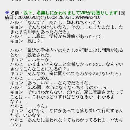
46
名前：
以下、名無しにかわりましてVIPがお送りします
[] 投
稿日：2009/05/08(金) 06:04:28.95 ID:WNWiwx4L0
ハルヒ「なんで？ あたし、嫌われちゃった？」
キョン「そんなわけないだろ、その……たまたまだよ、た
またま皆用事があったんだろ」
ハルヒ「……親に、学校から連絡があったって」
キョン「親に？」
ハルヒ「最近の学校内でのあたしの行動に少し問題がある
とか……説教された」
キョン「……そっか」
ハルヒ「いままでそんなこと全然なかったのに、なんでい
きなりこんなことになるの？」
キョン「そんなの、俺に聞かれてもわかるわけないだろ」
ハルヒ「……ごめん」
キョン「あっ、いや……なんでだろうな」
ハルヒ「SOS団、本当になくなっちゃうのかしら」
キョン「それはわからない。だけど、家に電話させたって
ことは……これからどうすればどうなるか、わかるよ
な？」
ハルヒ「……うん」
キョン「とにかく、なにがあっても落ち着いて行動するん
だぞ、いいな？」
ハルヒ「あんたに言われなくてもわかってるわよ、バカキ
ョン」