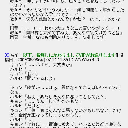
教師A「聞けば中学の頃にも、色々と問題を起こしてたんで
しょ？」
教師B「それがどういうわけか……何も問題なく誰が通した
のかわからないが入学してきた、と」
教師A「校長の親類とかなんですかね？ はは、まさかな
ぁ」
岡部「…」（……わかったふうなこと言いやがって……）
教師A「岡部君も大変ですねぇ、あんな生徒受け持つとは」
岡部「全然。なにも問題ありません、失礼します」
99
名前：
以下、名無しにかわりましてVIPがお送りします
[] 投
稿日：2009/05/08(金) 07:14:11.35 ID:WNWiwx4L0
キョン「……ハルヒ、大丈夫か」
ハルヒ「…」
キョン「おい」
ハルヒ「聞いてるわよ」
キョン「停学か……はぁ、親になんて言えばいいんだろう
なぁ」
ハルヒ「ねぇ、あたしそんなに悪いことしてた？」
キョン「……うん、してたのかもな」
ハルヒ「だけど……」
キョン「一個一個はそんなに悪くないかもしれない。だけ
ど、全部が重なってしまったからな」
ハルヒ「…」
キョン「それに……普通に考えて、ハルヒだけ好き勝手な