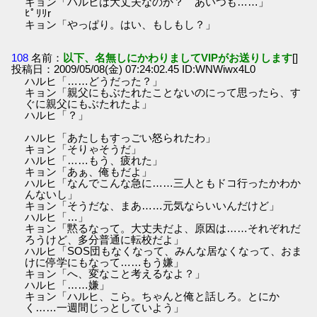
キョン「ハルヒは大丈夫なのか？ あいつも……」
ﾋﾟﾘﾘr
キョン「やっぱり。はい、もしもし？」
108
名前：
以下、名無しにかわりましてVIPがお送りします
[]
投稿日：2009/05/08(金) 07:24:02.45 ID:WNWiwx4L0
ハルヒ「……どうだった？」
キョン「親父にもぶたれたことないのにって思ったら、す
ぐに親父にもぶたれたよ」
ハルヒ「？」
ハルヒ「あたしもすっごい怒られたわ」
キョン「そりゃそうだ」
ハルヒ「……もう、疲れた」
キョン「あぁ、俺もだよ」
ハルヒ「なんでこんな急に……三人ともドコ行ったかわか
んないし」
キョン「そうだな、まあ……元気ならいいんだけど」
ハルヒ「…」
キョン「黙るなって。大丈夫だよ、原因は……それぞれだ
ろうけど、多分普通に転校だよ」
ハルヒ「SOS団もなくなって、みんな居なくなって、おま
けに停学にもなって……もう嫌」
キョン「へ、変なこと考えるなよ？」
ハルヒ「……嫌」
キョン「ハルヒ、こら。ちゃんと俺と話しろ。とにか
く……一週間じっとしていよう」