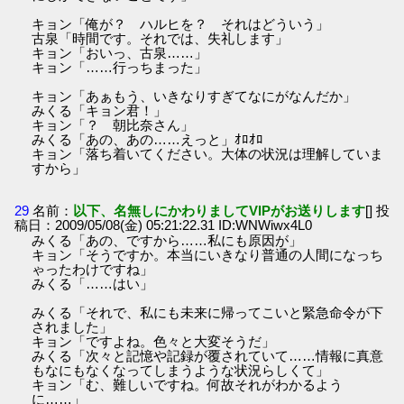
キョン「俺が？ ハルヒを？ それはどういう」
古泉「時間です。それでは、失礼します」
キョン「おいっ、古泉……」
キョン「……行っちまった」
キョン「あぁもう、いきなりすぎてなにがなんだか」
みくる「キョン君！」
キョン「？ 朝比奈さん」
みくる「あの、あの……えっと」ｵﾛｵﾛ
キョン「落ち着いてください。大体の状況は理解していま
すから」
29
名前：
以下、名無しにかわりましてVIPがお送りします
[] 投
稿日：2009/05/08(金) 05:21:22.31 ID:WNWiwx4L0
みくる「あの、ですから……私にも原因が」
キョン「そうですか。本当にいきなり普通の人間になっち
ゃったわけですね」
みくる「……はい」
みくる「それで、私にも未来に帰ってこいと緊急命令が下
されました」
キョン「ですよね。色々と大変そうだ」
みくる「次々と記憶や記録が覆されていて……情報に真意
もなにもなくなってしまうような状況らしくて」
キョン「む、難しいですね。何故それがわかるよう
に……」