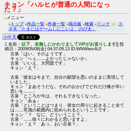
キョン「ハルヒが普通の人間になっ
た？」
メニュー
●
トップ
作品一覧
作者一覧
掲示板
検索
リンク
ス
■
■
■
■
■
■
SS：
ネ夫「たまにはゲームしにこいよ、のび太」
大
小
中
1
名前：
以下、名無しにかわりましてVIPがお送りします
[] 投
稿日：2009/05/08(金) 04:37:09.13 ID:WNWiwx4L0
古泉「はい、そのようです」
キョン「へぇ……よかったじゃないか」
古泉「いいえ、大問題です」
キョン「え？」
古泉「彼女は今まで、自分の願望を思いのままに実現して
いました」
キョン「まあそうだな。それのおかげでどれだけ俺が辛い
思いを……」
古泉「ところが今は、それもできなくなった」
キョン「あぁ」
古泉「ということはつまり、彼女の周りに起きること全て
は……常識の範囲内に収められるということです」
キョン「？ なに、どういうこと？」
古泉「……徐々にわかると思いますよ」
キョン「え？ あっ、おい古泉？」