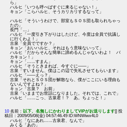
ら」
ハルヒ「いつも呼べばすぐに来るじゃない！」
キョン「こらハルヒ、そうカリカリするなって」
ハルヒ「そういうわけで、部室もＳＯＳ団も取られちゃっ
たの」
長門「…」
ハルヒ「一度引き下がりはしたけど、今度は全員で抗議し
に行くわよ！」
古泉「全員でですか？」
キョン「おいハルヒ、それはもう意味ないって」
ハルヒ「だからそんな簡単に諦めるんじゃないわよ！ バ
カキョン！」
キョン「……すまん」
ハルヒ「そうときまれば、今すぐに――」
古泉「すいません、僕はこの辺で失礼させてもらいます」
ハルヒ「――えっ？」
古泉「それとＳＯＳ団が解散なら、僕がここにいる理由も
ないんですよね？」
キョン「古泉？ お前」
古泉「いままでお世話になりました。それでは、これで」
ハルヒ「……こっ、古泉君！？ あ。ちょっと！」
10
名前：
以下、名無しにかわりましてVIPがお送りします
[] 投
稿日：2009/05/08(金) 04:57:46.49 ID:WNWiwx4L0
ハルヒ「なにあれ……古泉君、なんで」
みくる「あの」