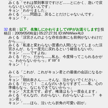
みくる「それは禁則事項ですけど……とにかく、急いで戻
らないといけないんです」
キョン「わかりました」
みくる「……問題は、戻ることだけじゃないんです」
キョン「？」
32
名前：
以下、名無しにかわりましてVIPがお送りします
[] 投
稿日：2009/05/08(金) 05:27:27.91 ID:WNWiwx4L0
みくる「涼宮さんのような存在自体にも前例がないわけだ
から……」
みくる「私達と変わらない普通の人間になってしまった涼
宮さんが、もう一度元に戻れるという確信もないの」
キョン「……ですよね」
みくる「だっ、だから……私も、今度帰ってこられるかが
っ、わからないからっ」ﾎﾟﾛﾎﾟﾛ
キョン「！」
みくる「これが、これがキョン君との最後の会話になるか
も……っ」
キョン「朝比奈さん……そんな、泣かないでください」
みくる「だって！ こんなのいきなりすぎて……私、心の
準備もなっ、なにもできてないからっ」
キョン「大丈夫です。必ず、俺達はもう一度会えます」
みくる「そんなの、わからない、わからないよ……？ キ
ョン君」
キョン「……ほら、泣いたら折角の可愛い顔が」