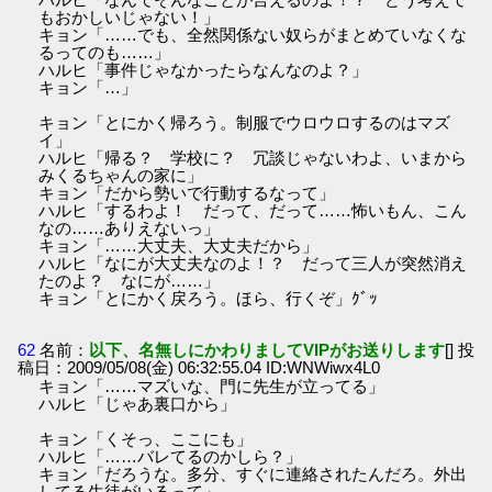
もおかしいじゃない！」
キョン「……でも、全然関係ない奴らがまとめていなくな
るってのも……」
ハルヒ「事件じゃなかったらなんなのよ？」
キョン「…」
キョン「とにかく帰ろう。制服でウロウロするのはマズ
イ」
ハルヒ「帰る？ 学校に？ 冗談じゃないわよ、いまから
みくるちゃんの家に」
キョン「だから勢いで行動するなって」
ハルヒ「するわよ！ だって、だって……怖いもん、こん
なの……ありえないっ」
キョン「……大丈夫、大丈夫だから」
ハルヒ「なにが大丈夫なのよ！？ だって三人が突然消え
たのよ？ なにが……」
キョン「とにかく戻ろう。ほら、行くぞ」ｸﾞｯ
62
名前：
以下、名無しにかわりましてVIPがお送りします
[] 投
稿日：2009/05/08(金) 06:32:55.04 ID:WNWiwx4L0
キョン「……マズいな、門に先生が立ってる」
ハルヒ「じゃあ裏口から」
キョン「くそっ、ここにも」
ハルヒ「……バレてるのかしら？」
キョン「だろうな。多分、すぐに連絡されたんだろ。外出
してる生徒がいるって」