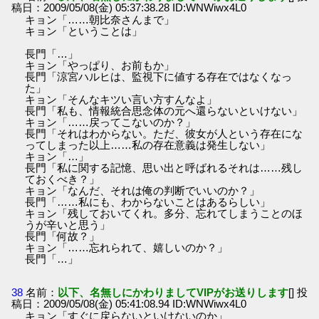
稿日：2009/05/08(金) 05:37:38.28 ID:WNWiwx4L0
キョン「……朝比奈さんまで」
キョン「ということは」
長門「…」
キョン「やっぱり、お前もか」
長門「涼宮ハルヒは、監視下に値する存在ではなくなっ
た」
キョン「そんなキツい言い方すんなよ」
長門「私も、情報統合思念体の元へ還らないといけない」
キョン「……戻ってこないのか？」
長門「それはわからない。ただ、彼女が人という存在にな
ってしまった以上……私の存在意義は発生しない」
キョン「…」
長門「私に関する記憶、思い出と呼ばれるそれは……残し
ておくべき？」
キョン「なんだ、それは俺の判断でいいのか？」
長門「……私にも、わからないことはあるらしい」
キョン「残しておいてくれ。多分、忘れてしまうことのほ
うが辛いと思う」
長門「何故？」
キョン「……忘れられて、嬉しいのか？」
長門「…」
38
名前：
以下、名無しにかわりましてVIPがお送りします
[] 投
稿日：2009/05/08(金) 05:41:08.94 ID:WNWiwx4L0
キョン「すぐに戻らないといけないのか」