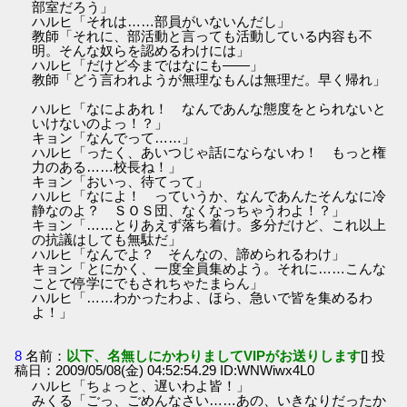
部室だろう」
ハルヒ「それは……部員がいないんだし」
教師「それに、部活動と言っても活動している内容も不
明。そんな奴らを認めるわけには」
ハルヒ「だけど今まではなにも――」
教師「どう言われようが無理なもんは無理だ。早く帰れ」
ハルヒ「なによあれ！ なんであんな態度をとられないと
いけないのよっ！？」
キョン「なんでって……」
ハルヒ「ったく、あいつじゃ話にならないわ！ もっと権
力のある……校長ね！」
キョン「おいっ、待てって」
ハルヒ「なによ！ っていうか、なんであんたそんなに冷
静なのよ？ ＳＯＳ団、なくなっちゃうわよ！？」
キョン「……とりあえず落ち着け。多分だけど、これ以上
の抗議はしても無駄だ」
ハルヒ「なんでよ？ そんなの、諦められるわけ」
キョン「とにかく、一度全員集めよう。それに……こんな
ことで停学にでもされちゃたまらん」
ハルヒ「……わかったわよ、ほら、急いで皆を集めるわ
よ！」
8
名前：
以下、名無しにかわりましてVIPがお送りします
[] 投
稿日：2009/05/08(金) 04:52:54.29 ID:WNWiwx4L0
ハルヒ「ちょっと、遅いわよ皆！」
みくる「ごっ、ごめんなさい……あの、いきなりだったか