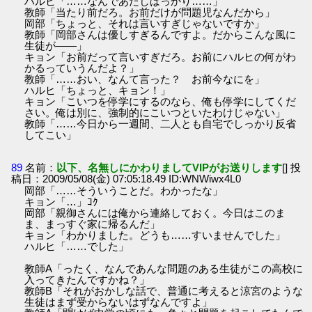
ハルヒ「……なんであたしばっかり……」
教師「当たり前だろ。お前だけが問題児なんだから」
岡部「ちょっと、それは言いすぎじゃないですか」
教師「岡部さんは優しすぎるんですよ。だからこんな風に
生徒が――」
キョン「お前だって言いすぎだろ。お前にハルヒの何がわ
かるっていうんだよ？」
教師「……おい、なんて言った？ お前今なにを」
ハルヒ「ちょっと、キョン！」
キョン「こいつを停学にするのなら、俺も停学にしてくだ
さい。俺は別に、強制的にこいつといたわけじゃない」
教師「……今日から一週間、二人とも自宅でしっかり反省
してこい」
89
名前：
以下、名無しにかわりましてVIPがお送りします
[] 投
稿日：2009/05/08(金) 07:05:18.49 ID:WNWiwx4L0
岡部「……そういうことだ。わかったな」
キョン「…」ｺｸ
岡部「親御さんには俺から連絡しておく。今日はこのま
ま、まっすぐ家に帰るんだ」
キョン「わかりました。どうも……すいませんでした」
ハルヒ「……でした」
教師A「ったく、なんであんな問題のある生徒がこの高校に
入ってきたんですかね？」
教師B「それがおかしな話で、普通に考えると涼宮のような
生徒はまず受からないはずなんですよ」