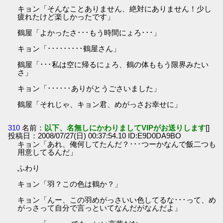
キョン「そんなことありません、絶対にありません！少し
疲れたけど楽しかったです」
鶴屋「よかったさ･･･もう時間にょろ･･･」
キョン「･････････鶴屋さん」
鶴屋「･･･私は空に帰るにょろ、鶴の体ももう限界みたい
さ」
キョン「･･････ありがとうごさいました」
鶴屋「それじゃ、キョン君、めがっさお幸せに」
310
名前：
以下、名無しにかわりましてVIPがお送りします
[]
投稿日：2008/07/27(日) 00:37:54.10 ID:E9D0DA9BO
キョン「あれ、俺何してたんだ？･･･つーかなんで飯二つも
用意してるんだ」
ふわり
キョン「羽？この色は鶴か？」
キョン「んー、この羽めがっさいい色してるな･･･って、め
がっさって自分で言っといてなんだがなんだよ」