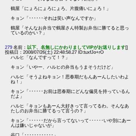
鶴屋「にょろにょろにょろ、片腹痛いにょろ！」
キョン「･･････それは笑い声なんですか」
鶴屋「そんなお弁当で鶴屋さん特製お弁当に勝てると思っ
ているのかい？」
279
名前：
以下、名無しにかわりましてVIPがお送りします
[]
投稿日：2008/07/26(土) 22:48:58.27 ID:tuxfJo+rO
ハルヒ「なんですって！？」
キョン「いやー、ハルヒの弁当もうまそうだけど」
ハルヒ「そうよねキョン！思春期だもんあーんしたいわよ
ね！」
キョン「･･････お前は思春期にどんな偏見を持っているん
だよ」
ハルヒ「キョンもあーん大好きって言ってるわ。そんなあ
たしのお弁当に勝てるって言うの？」
キョン「･･････だから言ってないって･･････いや別にあー
んは嫌いじゃないが」
谷口「････････････」