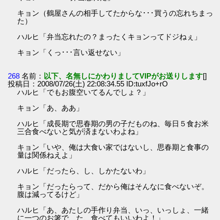
キョン（鶴屋さんの相手してたからな･･･買うの忘れちまっ
た）
ハルヒ「弁当忘れたの？まったくキョンってドジねぇ」
キョン「くっ･･･言い返せない」
268
名前：
以下、名無しにかわりましてVIPがお送りします
[]
投稿日：2008/07/26(土) 22:08:34.55 ID:tuxfJo+rO
ハルヒ「でもお腹空いてるんでしょ？」
キョン「あ、ああ」
ハルヒ「成長期で思春期の男の子だものね、毎日５食お米
三合食べないと気が済まないわよね」
キョン「いや、俺は大食い家ではないし、思春期と食事の
量は関係ねえよ」
ハルヒ「だったら、し、しかたないわ」
キョン「だったらって、だから俺はそんなに食べないぞ。
腹は減ってるけど」
ハルヒ「あ、あたしの手作り弁当、いっ、いっしょ、一緒
に一つのお箸で、た、食べてもいいわよ！」