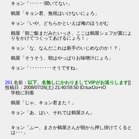
キョン「･･････聞いてない」
鶴屋「キョン君、無視はいけないにょろ」
キョン「いや、どちらかといえば俺のほうがむ
鶴屋「朝ご飯まだみたいっさ、ここは鶴屋シェフが翼によ
りをかけてつくってあげるにょろ！」
キョン「な、なんだこれは新手のいじめなのか！？」
鶴屋「そうそう、朝はやっぱりお味噌汁にょろ」
キョン「･････････そうですね」
261
名前：
以下、名無しにかわりましてVIPがお送りします
[]
投稿日：2008/07/26(土) 21:40:59.50 ID:tuxfJo+rO
学校に到着
鶴屋「じゃ、キョン君また！」
キョン「あ、はい、それでは鶴屋さん」
キョン「ふー、まさか鶴屋さんが朝から押し掛けてくると
は･･･」