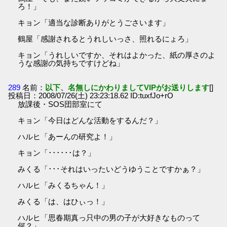
ろ！」
キョン「適当な診断ありがとうごさいます」
鶴屋「感謝されるとうれしいっさ、照れるにょろ」
キョン「うれしいですか、それはよかった、紙の厚さのよ
うな感謝の気持ちですけどね」
289
名前：
以下、名無しにかわりましてVIPがお送りします
[]
投稿日：2008/07/26(土) 23:23:18.62 ID:tuxfJo+rO
放課後・SOS団部室にて
キョン「今日はどんな活動をするんだ？」
ハルヒ「あーんの研究よ！」
キョン「･･････は？」
みくる「･･･それはいったいどうゆうことですかぁ？」
ハルヒ「みくるちゃん！」
みくる「は、はひぃっ！」
ハルヒ「思春期真っ只中の男の子が大好きなものって
何？」