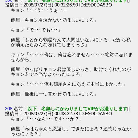
投稿日：2008/07/27(日) 00:32:26.90 ID:E9D0DA9BO
キョン「･･･う･･･うぁ･･･」
鶴屋「キョン君泣かないでほしいにょろ」
キョン「で･･･でも･･･」
鶴屋「もとから鶴屋なんて人間はいないにょろ、だから私
が消えたらみんな忘れてしまうっさ」
キョン「･･････俺は、俺は忘れません･･････絶対に忘れま
せんから」
鶴屋「やっぱりキョン君は優しいっさ、助けてくれたのが
キョン君で本当なよかったにょろ」
キョン「･･････俺も鶴屋さんにあえて本当によかった」
鶴屋「最後に一つ聞かせてほしいにょろ」
308
名前：
以下、名無しにかわりましてVIPがお送りします
[]
投稿日：2008/07/27(日) 00:33:32.78 ID:E9D0DA9BO
キョン「･･･なん･･･です･･･か？」
鶴屋「私はちゃんと恩返し、できたにょろ？迷惑じゃなか
ったにょろ？」