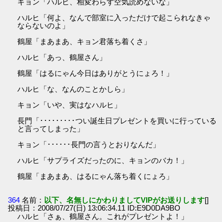
キョン「ハルヒ、相変わらず空気読めないな」
ハルヒ「何よ、なんで部室に入っただけで起こられなきゃ
ならないのよ」
鶴屋「まあまあ、キョン君落ち着くさ」
ハルヒ「あっ、鶴屋さん」
鶴屋「はるにゃん今日はありがとうにょろ！」
ハルヒ「な、なんのことかしら」
キョン「いや、実はなハルヒ」
長門「･････････つい誕生日プレゼントを買いに行っている
と言ってしまった」
キョン「･･････長門の言うとおりなんだ」
ハルヒ「サプライズだったのに、キョンのバカ！」
鶴屋「まあまあ、はるにゃん落ち着くにょろ」
364
名前：
以下、名無しにかわりましてVIPがお送りします
[]
投稿日：2008/07/27(日) 13:06:34.11 ID:E9D0DA9BO
ハルヒ「さぁ、鶴屋さん。これがプレゼントよ！」