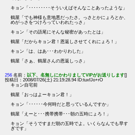
キョン「･････････そういえばそんなことあったような」
鶴屋「でも神様も意地悪だったさ。っさとかにょろとか、
めがっさをつけろっていわれたっさ」
キョン「その語尾にそんな秘密があったとは」
鶴屋「だからキョン君！恩返しさせてくれにょろ！」
キョン「は、はあ･･･わかりわした」
鶴屋「さぁ、鶴屋さんの恩返しっさ」
256
名前：
以下、名無しにかわりましてVIPがお送りします
[]
投稿日：2008/07/26(土) 21:19:28.94 ID:tuxfJo+rO
キョン自宅前
鶴屋「おっはよーキョン君！」
キョン「･･････今何時だと思っているんですか」
鶴屋「えーと･･･携帯携帯･･･朝の五時にょろ！」
キョン「そうですまだ朝の五時でよ。いくらなんでも早す
ぎです」