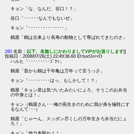
キョン「な、なんだ、谷口！？」
谷口「･･････なんでもないぜ」
キョン「･･･････････････」
鶴屋「鶴は古来より長寿の動物として尊ばれてきたのさ」
280
名前：
以下、名無しにかわりましてVIPがお送りします
[]
投稿日：2008/07/26(土) 22:49:36.60 ID:tuxfJo+rO
ハルヒ「･････････ｺﾞｸｯ」
鶴屋「昔から鶴は千年亀は万年って言うっさ」
キョン「･････････はっ、もしかして！？」
鶴屋「キョン君は気づいたみたいにょろ、そうこのお弁当
の中身とは！」
キョン（鶴屋さん･･･俺の長生きのために我が身を犠牲にす
るなんて･･･）
鶴屋「じゃーん、スッポン尽くしの万年生きろ弁当だにょ
ろ！」
キョン「他力本願かよ！」