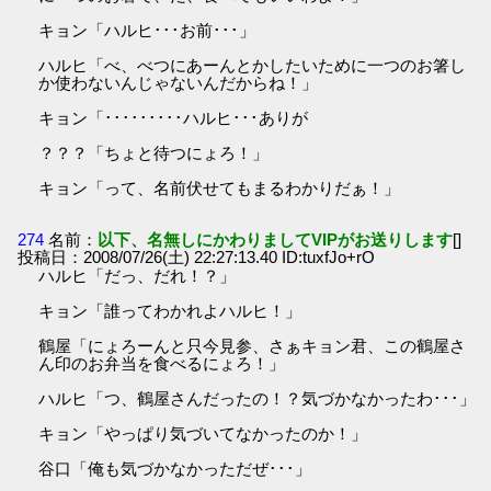
キョン「ハルヒ･･･お前･･･」
ハルヒ「べ、べつにあーんとかしたいために一つのお箸し
か使わないんじゃないんだからね！」
キョン「･････････ハルヒ･･･ありが
？？？「ちょと待つにょろ！」
キョン「って、名前伏せてもまるわかりだぁ！」
274
名前：
以下、名無しにかわりましてVIPがお送りします
[]
投稿日：2008/07/26(土) 22:27:13.40 ID:tuxfJo+rO
ハルヒ「だっ、だれ！？」
キョン「誰ってわかれよハルヒ！」
鶴屋「にょろーんと只今見参、さぁキョン君、この鶴屋さ
ん印のお弁当を食べるにょろ！」
ハルヒ「つ、鶴屋さんだったの！？気づかなかったわ･･･」
キョン「やっぱり気づいてなかったのか！」
谷口「俺も気づかなかっただぜ･･･」