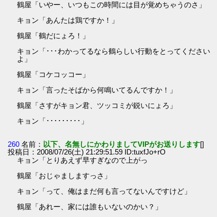
鶴屋「いやー、いつもこの時間には目が覚めちゃうのさ」
キョン「あんたは鶏ですか！」
鶴屋「鶴だにょろ！」
キョン「･･･わかってるなら鶴らしい行動をとってください
よ」
鶴屋「コケコッコー」
キョン「言ったそばから何鳴いてるんですか！」
鶴屋「さすがキョン君、ツッコミが鋭いにょろ」
キョン「･････････」
260
名前：
以下、名無しにかわりましてVIPがお送りします
[]
投稿日：2008/07/26(土) 21:29:51.59 ID:tuxfJo+rO
キョン「とりあえず早すぎなので上がっ
鶴屋「おじゃましますっさ」
キョン「って、俺はまだ何も言ってないんですけど」
鶴屋「あれー、家には誰もいないのかい？」