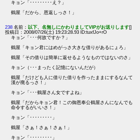
キョン「･････････え？」
鶴屋「だから、恩返しっさ！」
238
名前：
以下、名無しにかわりましてVIPがお送りします
[]
投稿日：2008/07/26(土) 19:23:28.93 ID:tuxfJo+rO
キョン「･･･何故ですか？」
鶴屋「キョン君にはめがっさ大きな借りがあるにょろ」
鶴屋「その借りは簡単に返せるようなものではないのさ」
キョン（･･･まったく記憶にないんだが）
鶴屋「だけども人に借りた借りを作ったままにするなんて
漢が廃るっさ！」
キョン「･･･鶴屋さん女ですよね」
鶴屋「だからキョン君！この御恩奉公鶴屋さんになんでも
命令するがいいさ！」
キョン「･････････」
鶴屋「さぁ！さぁ！さぁ！」
キョン「･････････」