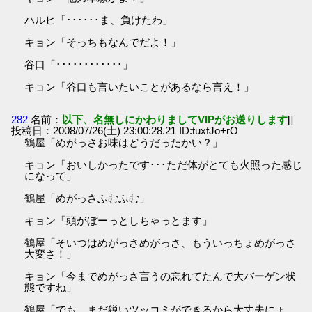
ハルヒ「･･････ま、負けたわ」
キョン「そっちもなんでだよ！」
谷口「････････････」
キョン「谷口も言いたいことがあるなら言え！」
282
名前：
以下、名無しにかわりましてVIPがお送りします
[]
投稿日：2008/07/26(土) 23:00:28.21 ID:tuxfJo+rO
鶴屋「めがっさお味はどうだったかい？」
キョン「おいしかったです･･･ただ体がとても火照った感じ
になって」
鶴屋「めがっさふむふむ」
キョン「頭がぼーっとしちゃっとます」
鶴屋「そいつはめがっさめがっさ、もういっちょめがっさ
大変さ！」
キョン「今までめがっさ言うの忘れてたんで大バーゲン状
態ですね」
鶴屋「でも、まだ鋭いツッコミができるから大丈夫にょ