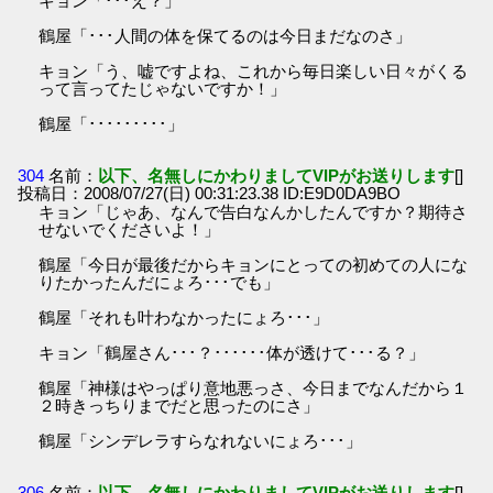
キョン「･･･え？」
鶴屋「･･･人間の体を保てるのは今日まだなのさ」
キョン「う、嘘ですよね、これから毎日楽しい日々がくる
って言ってたじゃないですか！」
鶴屋「･････････」
304
名前：
以下、名無しにかわりましてVIPがお送りします
[]
投稿日：2008/07/27(日) 00:31:23.38 ID:E9D0DA9BO
キョン「じゃあ、なんで告白なんかしたんですか？期待さ
せないでくださいよ！」
鶴屋「今日が最後だからキョンにとっての初めての人にな
りたかったんだにょろ･･･でも」
鶴屋「それも叶わなかったにょろ･･･」
キョン「鶴屋さん･･･？･･････体が透けて･･･る？」
鶴屋「神様はやっぱり意地悪っさ、今日までなんだから１
２時きっちりまでだと思ったのにさ」
鶴屋「シンデレラすらなれないにょろ･･･」
306
名前：
以下、名無しにかわりましてVIPがお送りします
[]