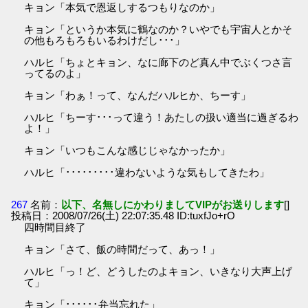
キョン「本気で恩返しするつもりなのか」
キョン「というか本気に鶴なのか？いやでも宇宙人とかそ
の他もろもろもいるわけだし･･･」
ハルヒ「ちょとキョン、なに廊下のど真ん中でぶくつさ言
ってるのよ」
キョン「わぁ！って、なんだハルヒか、ちーす」
ハルヒ「ちーす･･･って違う！あたしの扱い適当に過ぎるわ
よ！」
キョン「いつもこんな感じじゃなかったか」
ハルヒ「･････････違わないような気もしてきたわ」
267
名前：
以下、名無しにかわりましてVIPがお送りします
[]
投稿日：2008/07/26(土) 22:07:35.48 ID:tuxfJo+rO
四時間目終了
キョン「さて、飯の時間だって、あっ！」
ハルヒ「っ！ど、どうしたのよキョン、いきなり大声上げ
て」
キョン「･･････弁当忘れた」