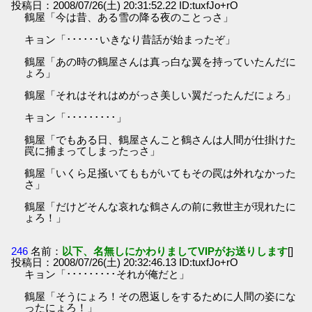
投稿日：2008/07/26(土) 20:31:52.22 ID:tuxfJo+rO
鶴屋「今は昔、ある雪の降る夜のことっさ」
キョン「･･････いきなり昔話が始まったぞ」
鶴屋「あの時の鶴屋さんは真っ白な翼を持っていたんだに
ょろ」
鶴屋「それはそれはめがっさ美しい翼だったんだにょろ」
キョン「･････････」
鶴屋「でもある日、鶴屋さんこと鶴さんは人間が仕掛けた
罠に捕まってしまったっさ」
鶴屋「いくら足掻いてももがいてもその罠は外れなかった
さ」
鶴屋「だけどそんな哀れな鶴さんの前に救世主が現れたに
ょろ！」
246
名前：
以下、名無しにかわりましてVIPがお送りします
[]
投稿日：2008/07/26(土) 20:32:46.13 ID:tuxfJo+rO
キョン「･････････それが俺だと」
鶴屋「そうにょろ！その恩返しをするために人間の姿にな
ったにょろ！」