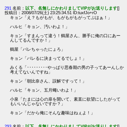
291
名前：
以下、名無しにかわりましてVIPがお送りします
[]
投稿日：2008/07/26(土) 23:25:34.51 ID:tuxfJo+rO
キョン「え？もがもが、もがもがもがってぶはぁ！」
ハルヒ「キョン、汚いわよ！」
キョン「すまんって違う！鶴屋さん、勝手に俺の口にあー
んしてるんですか！」
鶴屋「バレちゃったにょろ」
キョン「バレるに決まってるでしょ！」
みくる「･････････やっぱり思春期の男の子ってあーんしか
考えてないんですね」
キョン「朝比奈さん、誤解ですって！」
ハルヒ「キョン、五月蠅いわよ！」
小泉「たまには心の扉を開いて、素直に欲望にしたがって
もいいんじゃないですか？」
キョン「だから俺にそんな趣味はねぇよ！」
293
名前：
以下、名無しにかわりましてVIPがお送りします
[]