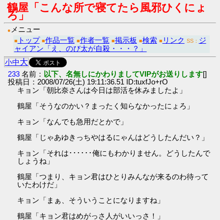
鶴屋「こんな所で寝てたら風邪ひくにょ
ろ」
メニュー
●
トップ
作品一覧
作者一覧
掲示板
検索
リンク
ジ
■
■
■
■
■
■
SS：
ャイアン「え、のび太が自殺・・・？」
大
小
中
233
名前：
以下、名無しにかわりましてVIPがお送りします
[]
投稿日：2008/07/26(土) 19:11:36.51 ID:tuxfJo+rO
キョン「朝比奈さんは今日は部活を休みましたよ」
鶴屋「そうなのかい？まったく知らなかったにょろ」
キョン「なんでも急用だとかで」
鶴屋「じゃあゆきっちやはるにゃんはどうしたんだい？」
キョン「それは･･････俺にもわかりません。どうしたんで
しょうね」
鶴屋「つまり、キョン君はひとりみんなが来るのわ待って
いたわけだ」
キョン「まぁ、そういうことになりますね」
鶴屋「キョン君はめがっさ人がいいっさ！」