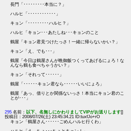
長門「･････････本当に？」
ハルヒ「････････････」
キョン「･････････ハルヒ？」
ハルヒ「キョン･･･あたしね･･･キョンのこと
鶴屋「キョン君見つけたっさ！一緒に帰らないかい？」
キョン「え、でも･･･」
鶴屋「今日は鶴屋さんが晩御飯つくってあげるにょろ！な
んなら鶴も食べちゃうかい？」
キョン「それって･･････」
鶴屋「･･････キョン君なら･･････いいにょろ」
鶴屋「あっ、借りとか関係ないっさ！本当にキョン君のこ
とが･･･」
295
名前：
以下、名無しにかわりましてVIPがお送りします
[]
投稿日：2008/07/26(土) 23:45:34.21 ID:tuxfJo+rO
キョン「鶴屋さん･･････ごめんハルヒ行くわ」
ハルヒ「え、ちょ･･･ちょとキョン！」