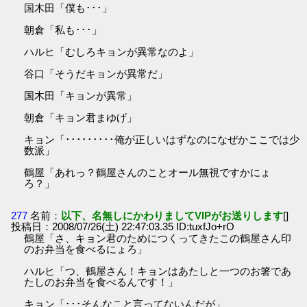
国木田「僕も･･･」
朝倉「私も･･･」
ハルヒ「むしろキョンが異常なのよ」
谷口「そうだキョンが異常だ」
国木田「キョンが異常」
朝倉「キョン君まゆげ」
キョン「･････････俺が正しいはずなのになぜかここでは少
数派」
鶴屋「あれっ？鶴屋さんのことオール無視ですかにょ
ろ？」
277
名前：
以下、名無しにかわりましてVIPがお送りします
[]
投稿日：2008/07/26(土) 22:47:03.35 ID:tuxfJo+rO
鶴屋「さ、キョン君のためにつくってきたこの鶴屋さん印
のお弁当を食べるにょろ」
ハルヒ「つ、鶴屋さん！キョンはあたしと一つのお箸であ
たしのお弁当を食べるんです！」
キョン「･･･そんなこと言ってないんだが」