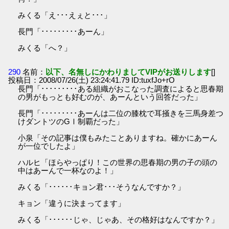
みくる「え･･･えぇと･･･」
長門「･････････あーん」
みくる「へ？」
290
名前：
以下、名無しにかわりましてVIPがお送りします
[]
投稿日：2008/07/26(土) 23:24:41.79 ID:tuxfJo+rO
長門「･････････ある組織がおこなった調査によると思春期
の男がもっとも好むのが、あーんという回答だった」
長門「･････････あーんは二位の膝枕で耳掻きを三馬身差つ
けダントツのGⅠ制覇だった」
小泉「その記事は僕もみたことありますね。確かにあーん
が一位でしたよ」
ハルヒ「ほらやっぱり！この世界の思春期の男の子の頭の
中はあーんで一杯なのよ！」
みくる「･･････キョン君･･･そうなんですか？」
キョン「違うに決まってます」
みくる「･･････じゃ、じゃあ、その格好はなんですか？」