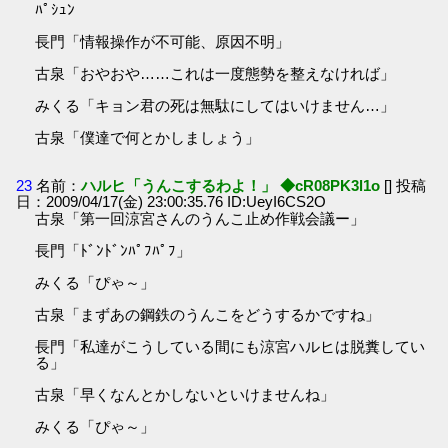
ﾊﾟｼｭﾝ
長門「情報操作が不可能、原因不明」
古泉「おやおや……これは一度態勢を整えなければ」
みくる「キョン君の死は無駄にしてはいけません…」
古泉「僕達で何とかしましょう」
23
名前：
ハルヒ「うんこするわよ！」 ◆cR08PK3l1o
[] 投稿
日：2009/04/17(金) 23:00:35.76 ID:UeyI6CS2O
古泉「第一回涼宮さんのうんこ止め作戦会議ー」
長門「ﾄﾞﾝﾄﾞﾝﾊﾟﾌﾊﾟﾌ」
みくる「ぴゃ～」
古泉「まずあの鋼鉄のうんこをどうするかですね」
長門「私達がこうしている間にも涼宮ハルヒは脱糞してい
る」
古泉「早くなんとかしないといけませんね」
みくる「ぴゃ～」