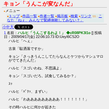
キョン「うんこが変なんだ」
メニュー
●
トップ
作品一覧
作者一覧
掲示板
検索
リンク
こ
■
■
■
■
■
■
SS：
なた「ねぇ、みんなで緊縛体験してみない？」
大
小
中
1
名前：
ハルヒ「うんこするわよ！」 ◆cR08PK3l1o
[] 投稿
日：2009/04/17(金) 22:06:10.73 ID:UeyI6CS2O
ハルヒ「へぇ」
古泉「駄洒落ですか」
キョン「さっきうんこしてたらなんとケツからマシュマロ
がでてきたんだ」
ハルヒ「スゴいわね、不思議よ」
キョン「スゴいだろ。試食してみるか？」
ｽｯ
ハルヒ「ﾊﾟｸｯ、まずい」
ハルヒ「わあああああああああ！！！！！！！」
その時ハルヒに何かが起きた