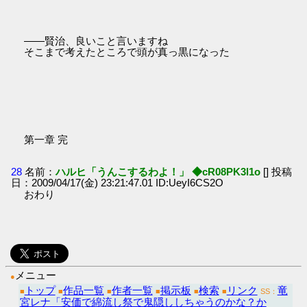
――賢治、良いこと言いますね
そこまで考えたところで頭が真っ黒になった
第一章 完
28
名前：
ハルヒ「うんこするわよ！」 ◆cR08PK3l1o
[] 投稿
日：2009/04/17(金) 23:21:47.01 ID:UeyI6CS2O
おわり
メニュー
●
トップ
作品一覧
作者一覧
掲示板
検索
リンク
竜
■
■
■
■
■
■
SS：
宮レナ「安価で綿流し祭で鬼隠ししちゃうのかな？か