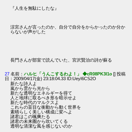
『人生を無駄にしたな』
涼宮さんが言ったのか、自分で自分をからかったのか分か
らないが声がした
長門さんが部室で読んでいた、宮沢賢治の詩が蘇る
27
名前：
ハルヒ「うんこするわよ！」 ◆cR08PK3l1o
[] 投稿
日：2009/04/17(金) 23:18:04.33 ID:UeyI6CS2O
新たな詩人よ
嵐から雲から光から
新たな透明なエネルギーを得て
人と地球に取るべき形を暗示せよ
新たな時代のマルクスよ
これらの盲目な衝動から動く世界を
素晴らしく美しい構成に変へよ
諸君はこの颯爽たる
諸君の未来圏から吹いてくる
透明な清潔な風を感じないのか