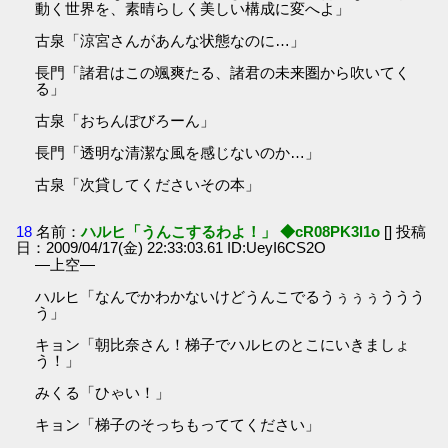
動く世界を、素晴らしく美しい構成に変へよ」
古泉「涼宮さんがあんな状態なのに…」
長門「諸君はこの颯爽たる、諸君の未来圏から吹いてく
る」
古泉「おちんぽびろーん」
長門「透明な清潔な風を感じないのか…」
古泉「次貸してくださいその本」
18
名前：
ハルヒ「うんこするわよ！」 ◆cR08PK3l1o
[] 投稿
日：2009/04/17(金) 22:33:03.61 ID:UeyI6CS2O
―上空―
ハルヒ「なんでかわかないけどうんこでるうぅぅぅううう
う」
キョン「朝比奈さん！梯子でハルヒのとこにいきましょ
う！」
みくる「ひゃい！」
キョン「梯子のそっちもっててください」