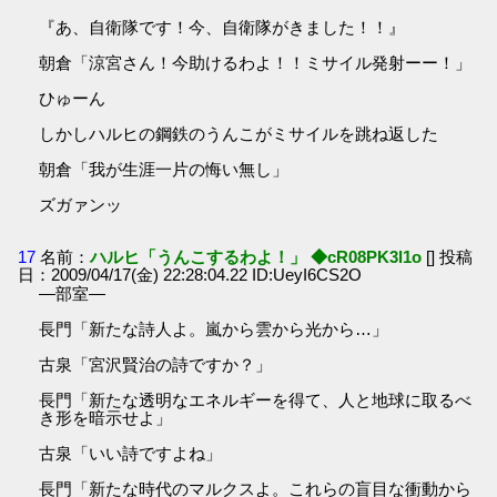
『あ、自衛隊です！今、自衛隊がきました！！』
朝倉「涼宮さん！今助けるわよ！！ミサイル発射ーー！」
ひゅーん
しかしハルヒの鋼鉄のうんこがミサイルを跳ね返した
朝倉「我が生涯一片の悔い無し」
ズガァンッ
17
名前：
ハルヒ「うんこするわよ！」 ◆cR08PK3l1o
[] 投稿
日：2009/04/17(金) 22:28:04.22 ID:UeyI6CS2O
―部室―
長門「新たな詩人よ。嵐から雲から光から…」
古泉「宮沢賢治の詩ですか？」
長門「新たな透明なエネルギーを得て、人と地球に取るべ
き形を暗示せよ」
古泉「いい詩ですよね」
長門「新たな時代のマルクスよ。これらの盲目な衝動から