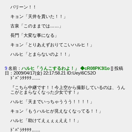
バリーン！！
キョン「天井を貫いた！！」
古泉「このままでは……」
長門「大変な事になる」
キョン「とりあえずおりてこいハルヒ！」
ハルヒ「とまらないのよ！！」
9
名前：
ハルヒ「うんこするわよ！」 ◆cR08PK3l1o
[] 投稿
日：2009/04/17(金) 22:17:58.21 ID:UeyI6CS2O
ﾄﾞﾊﾟﾗﾀﾀﾀﾀ……
『こちら中継です！！今上空から撮影しているのは、うん
こがとまらなくなった少女です！』
ハルヒ「天までいっちゃううう！！！！」
キョン「もうハルヒが見えなくなってる！！」
ハルヒ「助けてえぇぇぇええ！！」
ﾄﾞﾊﾟﾗﾀﾀﾀﾀ……