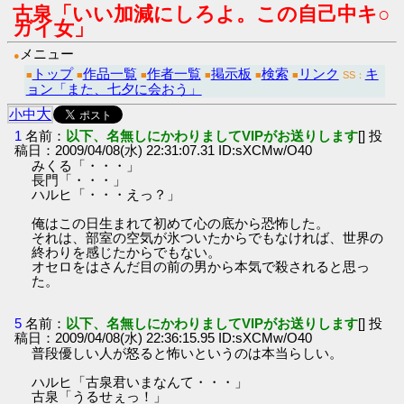
古泉「いい加減にしろよ。この自己中キ○
ガイ女」
メニュー
●
トップ
作品一覧
作者一覧
掲示板
検索
リンク
キ
■
■
■
■
■
■
SS：
ョン「また、七夕に会おう」
大
小
中
1
名前：
以下、名無しにかわりましてVIPがお送りします
[] 投
稿日：2009/04/08(水) 22:31:07.31 ID:sXCMw/O40
みくる「・・・」
長門「・・・」
ハルヒ「・・・えっ？」
俺はこの日生まれて初めて心の底から恐怖した。
それは、部室の空気が氷ついたからでもなければ、世界の
終わりを感じたからでもない。
オセロをはさんだ目の前の男から本気で殺されると思っ
た。
5
名前：
以下、名無しにかわりましてVIPがお送りします
[] 投
稿日：2009/04/08(水) 22:36:15.95 ID:sXCMw/O40
普段優しい人が怒ると怖いというのは本当らしい。
ハルヒ「古泉君いまなんて・・・」
古泉「うるせぇっ！」