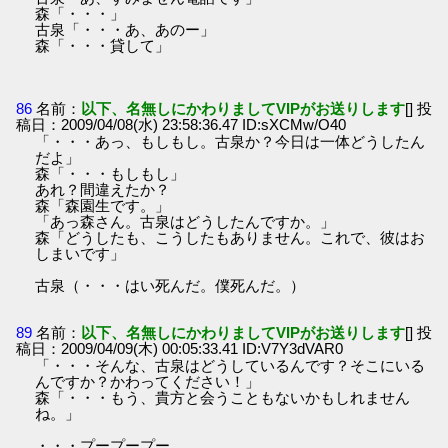
森「・・・」
古泉「・・・あ、あのー」
森「・・・貸して」
86
名前：
以下、名無しにかわりましてVIPがお送りします
[] 投
稿日：2009/04/08(水) 23:58:36.47 ID:sXCMw/O40
「・・・あっ、もしもし。古泉か？今日は一体どうしたん
だよ」
森「・・・もしもし」
あれ？間違えたか？
森「森園生です。」
「あっ森さん。古泉はどうしたんですか。」
森「どうしたも、こうしたもありません。これで、彼はお
しまいです」
古泉（・・・はい死んだ。僕死んだ。）
89
名前：
以下、名無しにかわりましてVIPがお送りします
[] 投
稿日：2009/04/09(木) 00:05:33.41 ID:V7Y3dVAR0
「・・・そんな、古泉はどうしているんです？そこにいる
んですか？かわってください！」
森「・・・もう、貴方と会うこともないかもしれません
ね。」
・・・プープープー