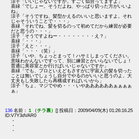
涼子「いいじゃないですか。すごく似合ってますよ」
喜緑「でしょー。そうだよね、やっぱり切った方がいいよ
ね」
涼子「そうですね、髪型かえるのいいと思いますよ。それ
じゃそういうことで・・・」
喜緑「それでね、髪を切るのって初めてだから練習が必要
だと思うの・・・」
涼子「そうですよねー・・・・・・・・え？」
喜緑「・・・」
涼子「えと・・・」
喜緑「・・・（笑）」
涼子「いや、ちょっとまって！ハサミしまってください。
意味わかんないですって、別に練習とかいらないでしょ！
普通に美容室とか行けばいいじゃないですか」
喜緑「でも、プロといえどもさすがに宇宙人の髪を切った
ことは無いでしょうし自分でやるのがいいと思うのよ。大
丈夫もし失敗したら再構成すればいいから」
涼子「ちょ、マジでやめ・・・いやああああああぁぁぁぁ
ぁ」
136
名前：
１（チラ裏）
[] 投稿日：2009/04/09(木) 01:26:16.25
ID:V7Y3dVAR0
・
・
・