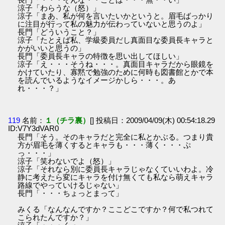
涼子「わらうな（怒）」
涼子「まあ、私が何を言いたいかというと。眉毛ばっかり
に注目が行って私の魅力が伝わっていないと思うのよ」
長門「どういうこと？」
涼子「たとえば私、学級委員だし真面目な委員長キャラと
かがいいと思うの」
長門「委員長キャラの特徴を思い出してほしい」
涼子「え・・・そうね・・・。真面目キャラだから眼鏡を
かけていたり、寡黙で勉強のために何時も図書館とかで本
を読んでいるようなイメージかしら・・・。あ
れ・・・？」
119
名前：
１（チラ裏）
[] 投稿日：2009/04/09(木) 00:54:18.29
ID:V7Y3dVAR0
長門「そう。そのキャラだと完全に私とかぶる。つまり貴
方が眉毛を薄くするとキャラも・・・薄く・・・ぷ
っ・・・」
涼子「笑わないでよ（怒）」
涼子「それなら別に委員長キャラじゃなくていいわよ。冷
静に考えたら変にキャラを付け無くても私なら萌えキャラ
路線でやっていけるじゃない」
長門「・・・ちょっとまって」
みくる「なんなんですか？ここどこですか？何で私つれて
こられたんですか？」