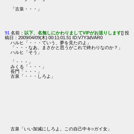
「古泉・・・」
91
名前：
以下、名無しにかわりましてVIPがお送りします
[] 投
稿日：2009/04/09(木) 00:11:01.51 ID:V7Y3dVAR0
ハルヒ「・・・ていう、夢を見たのよ」
「・・・なあ、まさかと思うがこれで終わりなのか？」
ハルヒ「そう」
「・・・」
みくる「・・・」
長門「・・・」
古泉「・・・しろよ」
古泉「いい加減にしろよ。この自己中キ○ガイ女」