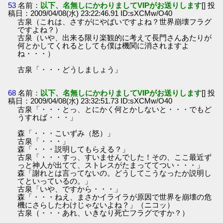
53
名前：
以下、名無しにかわりましてVIPがお送りします
[] 投
稿日：2009/04/08(水) 23:22:46.91 ID:sXCMw/O40
古泉（これは、さすがにやばいですよね？世界崩壊フラグ
ですよね？）
古泉（いや、出来る限り楽観的に考えて長門さんあたりが
何とかしてくれるとしても僕は機関に消されますよ
ね・・・）
古泉「・・・どうしましょう」
68
名前：
以下、名無しにかわりましてVIPがお送りします
[] 投
稿日：2009/04/08(水) 23:32:51.73 ID:sXCMw/O40
古泉「・・・とっ、とにかく何とかしないと・・・でもど
うすれば・・・」
森「・・・こいずみ（怒）」
古泉「・・・」
森「・・・説明してもらえる？」
古泉「・・・すっ、すいませんでした！その、ここ最近ず
っと神人が出てて、ストレスがたまっててつい・・・」
森「謝れとは言ってないの。どうしてこうなったか説明し
てといっているの。」
古泉「いや、ですから・・・」
森「・・・ねえ、まさかイライラが原因で世界を崩壊の危
機にさらしたわけじゃないよね？」（ニコッ）
古泉（・・・あれ、いきなり死亡フラグですか？）