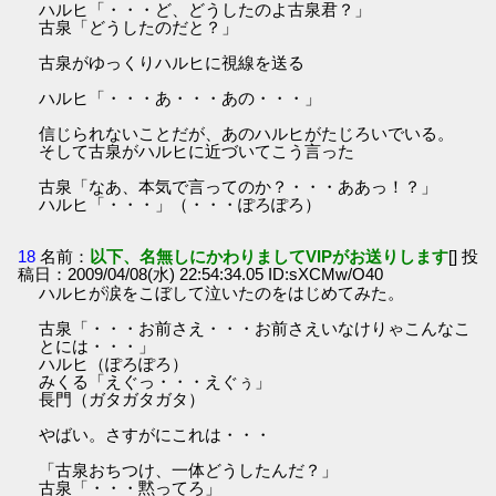
ハルヒ「・・・ど、どうしたのよ古泉君？」
古泉「どうしたのだと？」
古泉がゆっくりハルヒに視線を送る
ハルヒ「・・・あ・・・あの・・・」
信じられないことだが、あのハルヒがたじろいでいる。
そして古泉がハルヒに近づいてこう言った
古泉「なあ、本気で言ってのか？・・・ああっ！？」
ハルヒ「・・・」（・・・ぽろぽろ）
18
名前：
以下、名無しにかわりましてVIPがお送りします
[] 投
稿日：2009/04/08(水) 22:54:34.05 ID:sXCMw/O40
ハルヒが涙をこぼして泣いたのをはじめてみた。
古泉「・・・お前さえ・・・お前さえいなけりゃこんなこ
とには・・・」
ハルヒ（ぽろぽろ）
みくる「えぐっ・・・えぐぅ」
長門（ガタガタガタ）
やばい。さすがにこれは・・・
「古泉おちつけ、一体どうしたんだ？」
古泉「・・・黙ってろ」