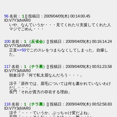
96
名前：
１
[] 投稿日：2009/04/09(木) 00:14:00.45
ID:V7Y3dVAR0
いや、なんていうか・・・見てくれたり支援してくれた人
マジでごめん・・・
100
名前：
１（反省会）
[] 投稿日：2009/04/09(木) 00:16:14.24
ID:V7Y3dVAR0
正直
>>50
でこのスレをつまらなくしてしまった。自爆し
た。
117
名前：
１（チラ裏）
[] 投稿日：2009/04/09(木) 00:51:23.58
ID:V7Y3dVAR0
朝倉涼子「何で私太眉なんだろう・・・」
涼子「原作では、眉毛については何も書かれていないわけ
だし・・・」
長門「それが貴方の存在する理由」
118
名前：
１（チラ裏）
[] 投稿日：2009/04/09(木) 00:52:58.83
ID:V7Y3dVAR0
涼子「・・・ていうか、ぶっちゃけ変だよね」
長門「・・・そんな・・ことは・・・無・・い」