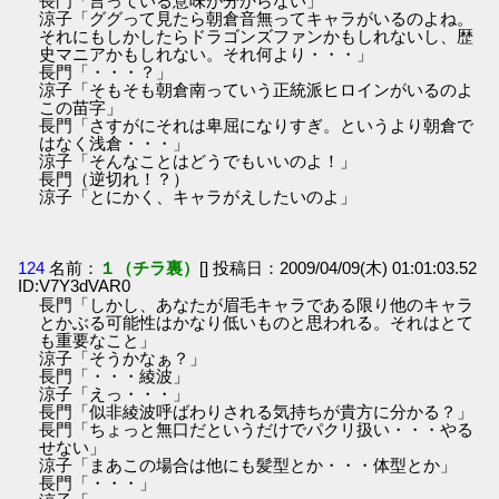
長門「言っている意味が分からない」
涼子「ググって見たら朝倉音無ってキャラがいるのよね。
それにもしかしたらドラゴンズファンかもしれないし、歴
史マニアかもしれない。それ何より・・・」
長門「・・・？」
涼子「そもそも朝倉南っていう正統派ヒロインがいるのよ
この苗字」
長門「さすがにそれは卑屈になりすぎ。というより朝倉で
はなく浅倉・・・」
涼子「そんなことはどうでもいいのよ！」
長門（逆切れ！？）
涼子「とにかく、キャラがえしたいのよ」
124
名前：
１（チラ裏）
[] 投稿日：2009/04/09(木) 01:01:03.52
ID:V7Y3dVAR0
長門「しかし、あなたが眉毛キャラである限り他のキャラ
とかぶる可能性はかなり低いものと思われる。それはとて
も重要なこと」
涼子「そうかなぁ？」
長門「・・・綾波」
涼子「えっ・・・」
長門「似非綾波呼ばわりされる気持ちが貴方に分かる？」
長門「ちょっと無口だというだけでパクリ扱い・・・やる
せない」
涼子「まあこの場合は他にも髪型とか・・・体型とか」
長門「・・・」