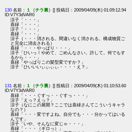
130
名前：
１（チラ裏）
[] 投稿日：2009/04/09(木) 01:09:12.94
ID:V7Y3dVAR0
涼子「・・・」
喜緑「・・・」
涼子「・・・」
喜緑「・・・」
涼子（・・・消される。間違いなく消される。構成物質ご
と完全に消去される）
喜緑「・・・やっぱり・・・」
涼子「ひいっ！やめて、ごめんなさい。許して。何でもす
るから・・・」
喜緑「やっぱりこの髪型変ですか？」
涼子「ひいいいぃぃぃぃ・・・・え？」
131
名前：
１（チラ裏）
[] 投稿日：2009/04/09(木) 01:10:53.60
ID:V7Y3dVAR0
喜緑「・・・ぐすっ・・ぐすっ・・・」
涼子「えっ？えっ？」
涼子（なにこの展開？ここでは喜緑さんてこういうキャラ
なの？）
喜緑「・・・変ですよね。自分でも・・・分かってはいる
んです」
涼子「いや、そんなに変じゃ・・・」
喜緑「・・・（ギロっ）」