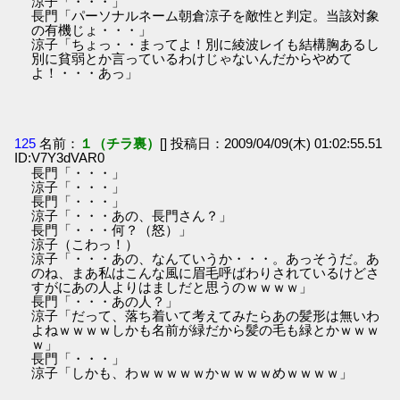
涼子「・・・」
長門「パーソナルネーム朝倉涼子を敵性と判定。当該対象
の有機じょ・・・」
涼子「ちょっ・・まってよ！別に綾波レイも結構胸あるし
別に貧弱とか言っているわけじゃないんだからやめて
よ！・・・あっ」
125
名前：
１（チラ裏）
[] 投稿日：2009/04/09(木) 01:02:55.51
ID:V7Y3dVAR0
長門「・・・」
涼子「・・・」
長門「・・・」
涼子「・・・あの、長門さん？」
長門「・・・何？（怒）」
涼子（こわっ！）
涼子「・・・あの、なんていうか・・・。あっそうだ。あ
のね、まあ私はこんな風に眉毛呼ばわりされているけどさ
すがにあの人よりはましだと思うのｗｗｗｗ」
長門「・・・あの人？」
涼子「だって、落ち着いて考えてみたらあの髪形は無いわ
よねｗｗｗｗしかも名前が緑だから髪の毛も緑とかｗｗｗ
ｗ」
長門「・・・」
涼子「しかも、わｗｗｗｗｗかｗｗｗｗめｗｗｗｗ」