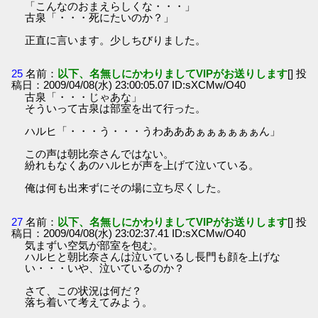
「こんなのおまえらしくな・・・」
古泉「・・・死にたいのか？」
正直に言います。少しちびりました。
25
名前：
以下、名無しにかわりましてVIPがお送りします
[] 投
稿日：2009/04/08(水) 23:00:05.07 ID:sXCMw/O40
古泉「・・・じゃあな」
そういって古泉は部室を出て行った。
ハルヒ「・・・う・・・うわあああぁぁぁぁぁぁん」
この声は朝比奈さんではない。
紛れもなくあのハルヒが声を上げて泣いている。
俺は何も出来ずにその場に立ち尽くした。
27
名前：
以下、名無しにかわりましてVIPがお送りします
[] 投
稿日：2009/04/08(水) 23:02:37.41 ID:sXCMw/O40
気まずい空気が部室を包む。
ハルヒと朝比奈さんは泣いているし長門も顔を上げな
い・・・いや、泣いているのか？
さて、この状況は何だ？
落ち着いて考えてみよう。