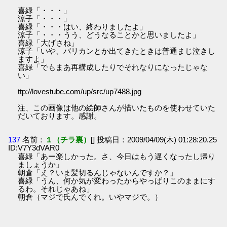
喜緑「・・・」
涼子「・・・」
喜緑「・・・はい、終わりましたよ」
涼子「・・・うう、どうなることかと思いましたよ」
喜緑「大げさね」
涼子「いや、バリカンとか出てきたときは普通まじ泣きし
ますよ」
喜緑「でもまあ再構成したりでそれなりになったじゃな
い」
ttp://lovestube.com/up/src/up7488.jpg
注、この画像は他の絵師さんが描いたものを使わせていた
だいております。感謝。
137
名前：
１（チラ裏）
[] 投稿日：2009/04/09(木) 01:28:20.25
ID:V7Y3dVAR0
喜緑「あー楽しかった。さ、今日はもう遅くなったし帰り
ましょうか」
朝倉「え？いま髪切るんじゃないんですか？」
喜緑「うん、何か気が変わったからやっぱりこのままにす
るわ。それじゃあね」
朝倉（マジで氏んでくれ。いやマジで。）