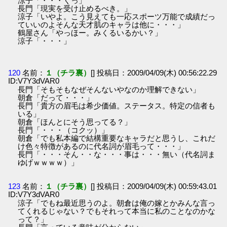
涼子「・・・くっ」
長門「現実を受け止めるべき。」
涼子「いやよ。こう見えても一応スポーツ万能で成績だっ
ていいのよそんな天才肌のキャラは他に・・・」
鶴屋さん「やっほー。みくるいるかい？」
涼子「・・・」
120
名前：
１（チラ裏）
[] 投稿日：2009/04/09(木) 00:56:22.29
ID:V7Y3dVAR0
長門「そもそもなぜそんないやなのか理解できない」
朝倉「だって・・・」
長門「貴方の眉毛は希少価値。ステータス。特定の信者も
いる」
朝倉「ほんとにそう思ってる？」
長門「・・・（コクッ）」
朝倉「でも私本編で結構重要なキャラだと思うし、これだ
け色々特徴があるのに代名詞が眉毛って・・・」
長門「・・・そん・・な・・・事は・・・無い（代名詞ま
ゆげｗｗｗｗ）」
123
名前：
１（チラ裏）
[] 投稿日：2009/04/09(木) 00:59:43.01
ID:V7Y3dVAR0
涼子「でもね最近思うのよ。朝倉は俺の嫁とかみんな言っ
てくれるじゃない？でもそれって本当に私のことなのかな
って？」