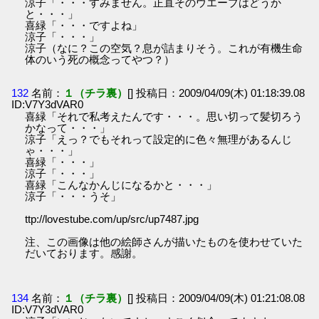
涼子「・・・すみません。正直そのウエーブはどうか
と・・・」
喜緑「・・・ですよね」
涼子「・・・」
涼子（なに？この空気？息が詰まりそう。これが有機生命
体のいう死の概念ってやつ？）
132
名前：
１（チラ裏）
[] 投稿日：2009/04/09(木) 01:18:39.08
ID:V7Y3dVAR0
喜緑「それで私考えたんです・・・。思い切って髪切ろう
かなって・・・」
涼子「えっ？でもそれって設定的に色々無理があるんじ
ゃ・・・」
喜緑「・・・」
涼子「・・・」
喜緑「こんなかんじになるかと・・・」
涼子「・・・うそ」
ttp://lovestube.com/up/src/up7487.jpg
注、この画像は他の絵師さんが描いたものを使わせていた
だいております。感謝。
134
名前：
１（チラ裏）
[] 投稿日：2009/04/09(木) 01:21:08.08
ID:V7Y3dVAR0