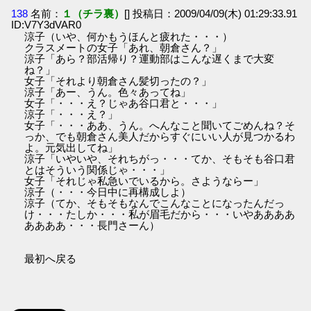
138
名前：
１（チラ裏）
[] 投稿日：2009/04/09(木) 01:29:33.91
ID:V7Y3dVAR0
涼子（いや、何かもうほんと疲れた・・・）
クラスメートの女子「あれ、朝倉さん？」
涼子「あら？部活帰り？運動部はこんな遅くまで大変
ね？」
女子「それより朝倉さん髪切ったの？」
涼子「あー、うん。色々あってね」
女子「・・・え？じゃあ谷口君と・・・」
涼子「・・・え？」
女子「・・・ああ、うん。へんなこと聞いてごめんね？そ
っか、でも朝倉さん美人だからすぐにいい人が見つかるわ
よ。元気出してね」
涼子「いやいや、それちがっ・・・てか、そもそも谷口君
とはそういう関係じゃ・・・」
女子「それじゃ私急いでいるから。さようならー」
涼子（・・・今日中に再構成しよ）
涼子（てか、そもそもなんでこんなことになったんだっ
け・・・たしか・・・私が眉毛だから・・・いやああああ
ああああ・・・長門さーん）
最初へ戻る