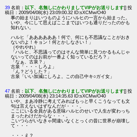
39
名前：
以下、名無しにかわりましてVIPがお送りします
[] 投
稿日：2009/04/08(水) 23:09:00.32 ID:sXCMw/O40
事の始まりはいつものようにハルヒの一言から始まった。
いや、今にして思えばここまではいつも通りだったのかも
知れない。
ハルヒ「ああああああ！何で、何にも不思議なことがおき
ないのよ！キョン！何とかしなさい！」
（やれやれ）
「ハルヒ、不思議ってのはそんな簡単に見つかるもんじゃ
ないってのはお前が一番よく知っているだろ？」
「なぁ、古泉？」
古泉「・・・しろよ」
「ん？どうした？」
古泉「いい加減にしろよ。この自己中キ○ガイ女」
47
名前：
以下、名無しにかわりましてVIPがお送りします
[] 投
稿日：2009/04/08(水) 23:14:35.63 ID:sXCMw/O40
いや、まあ冷静に考えてみればもっと早くこうなっても文
句は言えないはずなんだが・・・。
ここにいる全員がある意味ハルヒのせいで人生が変わっち
まったわけだからな・・・。
こいつらがいなきゃ間違いなくとっくの昔に世界が崩壊し
て・・・
・・・え？