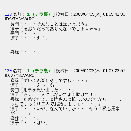
128
名前：
１（チラ裏）
[] 投稿日：2009/04/09(木) 01:05:41.90
ID:V7Y3dVAR0
長門「・・・そんなことは無いと思う」
涼子「そお？だってありえないでしょｗｗｗ」
長門「・・・」
涼子「・・・え？」
喜緑「・・・」
129
名前：
１（チラ裏）
[] 投稿日：2009/04/09(木) 01:07:22.57
ID:V7Y3dVAR0
喜緑「ずいぶん楽しそうですね・・・」
涼子「・・・えっ、あ・・・」
長門「用事を思い出した・・・」
涼子「ちょ、一人にしないでよ！助けて！」
喜緑「だめですよ。長門さんは忙しいんですから・・・こ
っちでゆっくり二人でお話しましょ・・・。」
涼子「・・・いや、なんていうか・・・そう！私も用事
が・・・」
喜緑「・・・」
涼子「・・・はい」