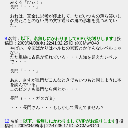
みくる「ひぃ！」
長門「・・・」
おれは、完全に思考が停止して、ただいつもの薄ら笑いし
か見たことのない男の文字通りの鬼の形相を見つめてい
た。
9
名前：
以下、名無しにかわりましてVIPがお送りします
[] 投
稿日：2009/04/08(水) 22:41:32.25 ID:sXCMw/O40
やばい。今回ばかりはハルヒの異変とかそんなレベルじゃ
ない。
ただ単純に古泉が切れている・・・人知を超えたレベル
で・・・
長門「・・・」
ああ、さすが長門だこんなときでもいつもと同じように本
を読んでいる。
このピンチも長門なら何とか・・・
長門（・・・ガタガタ）
・・・長門さん・・・もしかして震えてません？
12
名前：
以下、名無しにかわりましてVIPがお送りします
[] 投
稿日：2009/04/08(水) 22:47:35.17 ID:sXCMw/O40