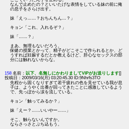
なんで止めたの？といいたげな表情をしている妹の前に俺
の息子をさらけ出す。
妹「えっ……？おちんちん…？」
キョン「これ、入れるぞ？」
妹「……？」
まあ、無理もないだろう。
保健の授業とかって、精子がどこそこで作られるとか、ど
うすれば妊娠するだとか教えるけど、肝心なセックスの部
分には触れないからな。
158
名前：
以下、名無しにかわりましてVIPがお送りします
[]
投稿日：2009/03/16(月) 03:20:45.30 ID:9Nhrfs3TO
先程から固くなりすぎて若干疲れの色を見せている我が息
子は、ようやく出番が回ってきたことに感激しているよう
で、先っぽから涙を流している。
キョン「触ってみるか？」
妹「えー？……いいやー……」
そこ、触らないんですか。
ならさっさとぶち込もう。