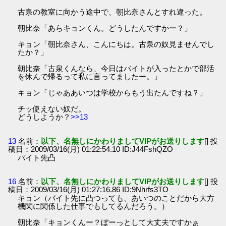
古泉の教室に向かう途中で、朝比奈さんとすれ違った。
朝比奈「あらキョンくん。どうしたんですかー？」
キョン「朝比奈さん、こんにちは。古泉の奴見ませんでし
たか？」
朝比奈「古泉くんなら、今日はバイトが入ったとかで部活
を休んで帰るって私に言ってましたー。」
キョン「じゃああいつは学校からもう出たんですね？」
チッ使えない奴だ。
どうしようか？
>>13
13
名前：
以下、名無しにかわりましてVIPがお送りします
[] 投
稿日：2009/03/16(月) 01:22:54.10 ID:J44FshQZO
バイト先凸
16
名前：
以下、名無しにかわりましてVIPがお送りします
[] 投
稿日：2009/03/16(月) 01:27:16.86 ID:9Nhrfs3TO
キョン（バイト先に凸つっても、あいつのことだから大方
機関に関係した仕事でもしてるんだろう。）
朝比奈「キョンくんー？ぼーっとして大丈夫ですかぁ