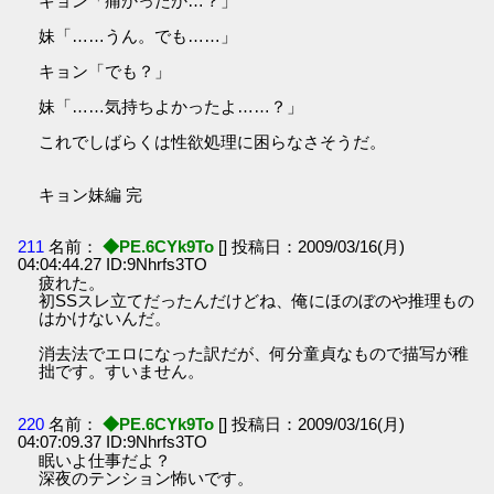
キョン「痛かったか…？」
妹「……うん。でも……」
キョン「でも？」
妹「……気持ちよかったよ……？」
これでしばらくは性欲処理に困らなさそうだ。
キョン妹編 完
211
名前：
◆PE.6CYk9To
[] 投稿日：2009/03/16(月)
04:04:44.27 ID:9Nhrfs3TO
疲れた。
初SSスレ立てだったんだけどね、俺にほのぼのや推理もの
はかけないんだ。
消去法でエロになった訳だが、何分童貞なもので描写が稚
拙です。すいません。
220
名前：
◆PE.6CYk9To
[] 投稿日：2009/03/16(月)
04:07:09.37 ID:9Nhrfs3TO
眠いよ仕事だよ？
深夜のテンション怖いです。