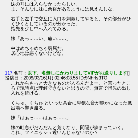
妹の耳には入らなかったらしい。
ま、そんなに妹に余裕があるようには見えんしな。
右手と左手で交互に入口を刺激してやると、その部分がひ
くひくとしているのが分かった。
指先を少し中へ入れてみる。
妹「あっ……い、痛い……」
中はめちゃめちゃ窮屈だ。
居心地は悪くないけどな。
117
名前：
以下、名無しにかわりましてVIPがお送りします
[]
投稿日：2009/03/16(月) 02:46:08.55 ID:9Nhrfs3TO
これからもっと大きなものが入るんだよー、と言ったとこ
ろで現時点は理解できないと思うので、無言で指先の出し
入れを続ける。
くちゅ、くちゅ といった具合に卑猥な音が静かになった風
呂場へ響き渡る。
妹「はぁっ……はぁっ……」
妹の吐息がだんだんと荒くなり、間隔が狭まっていく。
これ、フィニッシュ近いんじゃないのか？