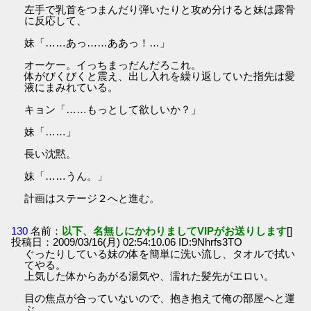
左手で乳首をつまんだり弾いたりと攻め分けると妹は露骨
に反応して、
妹「……あっ……ああっ！…」
オーケー。イっちまっだんだろこれ。
体がびくびくと震え、出し入れを繰り返していた指先は愛
液にまみれている。
キョン「……もっとして欲しいか？」
妹「……」
長い沈黙。
妹「……うん。」
計画はステージ２へと進む。
130
名前：
以下、名無しにかわりましてVIPがお送りします
[]
投稿日：2009/03/16(月) 02:54:10.06 ID:9Nhrfs3TO
ぐったりしている妹の体を簡単に洗い流し、タオルで拭い
てやる。
上気した体からあがる湯気や、濡れた髪先がエロい。
目の焦点が合っていないので、抱き抱えて俺の部屋へと運
ぶ。