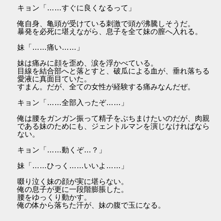
キョン「……すぐに良くなるって」
俺自身、亀頭が受けている刺激で頭が沸騰しそうだ。
暴発を必死に堪えながら、息子を全て妹の膣へ入れる。
妹「……痛い……」
妹は痛みに顔を歪め、涙を浮かべている。
目線を結合部へと落とすと、破瓜による血が、垂れ落ちる
愛液に真面目ていた。
すまん。だが、全ての女性が経験する痛みなんだぜ。
キョン「……全部入ったぞ……」
俺は腰をガンガン振って精子をぶちまけたいのだが、肉親
である妹のためにも、ジェントルマンを演じなければなら
ない。
キョン「……動くぞ…？」
妹「……ひっく……いいよ……」
啜り泣く妹の顔が実に堪らない。
俺の息子が更に一段階膨脹した。
腰をゆっくり動かす。
俺の体から落ちた汗が、妹の腹で玉になる。