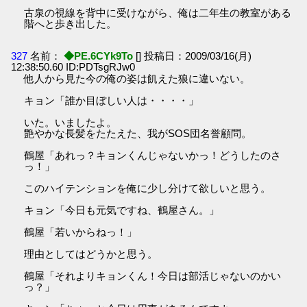
古泉の視線を背中に受けながら、俺は二年生の教室がある
階へと歩き出した。
327
名前：
◆PE.6CYk9To
[] 投稿日：2009/03/16(月)
12:38:50.60 ID:PDTsgRJw0
他人から見た今の俺の姿は飢えた狼に違いない。
キョン「誰か目ぼしい人は・・・・」
いた。いましたよ。
艶やかな長髪をたたえた、我がSOS団名誉顧問。
鶴屋「あれっ？キョンくんじゃないかっ！どうしたのさ
っ！」
このハイテンションを俺に少し分けて欲しいと思う。
キョン「今日も元気ですね、鶴屋さん。」
鶴屋「若いからねっ！」
理由としてはどうかと思う。
鶴屋「それよりキョンくん！今日は部活じゃないのかい
っ？」