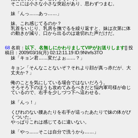
そこには小さな小さな突起があり、思わずつまむ。
妹「んっ……あっ……」
妹、これ感じてるのか？
乳首をいじり、乳房を撫でるを繰り返すと、妹は次第に体
の動きが減り、口から出るのは途切れた声だけだ。
68
名前：
以下、名無しにかわりましてVIPがお送りします
[] 投
稿日：2009/03/16(月) 02:12:11.19 ID:9Nhrfs3TO
妹「キョン君……変だよぉ……？」
キョン「そんなことないぞ？それより顔が真っ赤だが、大
丈夫か？」
俺のことを気にしている場合ではないだろう。
そろそろ下のほうも攻めてみるべきだと悩内軍司様が命じ
ているので、右手を少しづつ下へ這わせる。
妹「んっ！」
くびれのない腰あたりを右手が這ったあたりで妹の体がび
くついた。
やっぱりこれは感じてるに違いない。
妹「やっ……そこは自分で洗うから……」