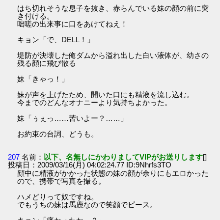
はち切れそうな息子を抜き、赤らんでいる妹の顔の前に突
き付ける。
咄嗟の出来事に口をあけてねえ！
キョン「で、DELL！」
堤防が決壊した俺ダムから溢れ出した白い液体が、幼さの
残る顔に飛び散る
妹「きゃっ！」
妹が声を上げたため、開いた口にも精液を流し込む。
今までのどんなオナニーより気持ちよかった。
妹「ぅぇっ……苦いよー？……」
お約束の台詞、どうも。
207
名前：
以下、名無しにかわりましてVIPがお送りします
[]
投稿日：2009/03/16(月) 04:02:24.77 ID:9Nhrfs3TO
顔中に精液がかかった状態の妹の顔が余りにもエロかった
ので、携帯で写真を撮る。
ハメどりって奴ですね。
でもうちの妹は馬鹿なので笑顔でピース。