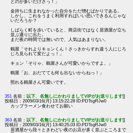
とのが多いだけさっ！」
金持ちに生まれなかった自分をただ憎むばかりである。
しかし、これをうまく利用すればいい思いできるんじゃな
いだろうか？
しばらく町を歩いていると、商店街ではなく居酒屋が立ち
並ぶ通りに出た。
まだ夜の時間では無いので、人気はあまりない。
鶴屋「それよりキョンくん！さっきからすれ違う人にじろ
じろ見られて変だよっ！」
キョン「そりゃ、鶴屋さんが可愛いからですよ。」
鶴屋「お、おだてても何も出ないからねっ！」
照れる鶴屋さん可愛いです。
351
名前：
以下、名無しにかわりましてVIPがお送りします
[]
投稿日：2009/03/16(月) 13:15:22.28 ID:PDTsgRJw0
カップラーメン食わせてお願い
363
名前：
以下、名無しにかわりましてVIPがお送りします
[]
投稿日：2009/03/16(月) 13:40:25.03 ID:PDTsgRJw0
居酒屋から段々ときわどい夜のお店が多く並ぶところまで