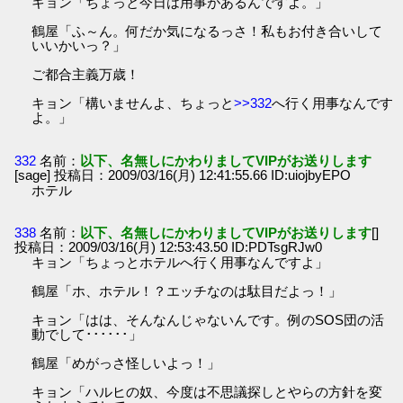
キョン「ちょっと今日は用事があるんですよ。」
鶴屋「ふ～ん。何だか気になるっさ！私もお付き合いして
いいかいっ？」
ご都合主義万歳！
キョン「構いませんよ、ちょっと
>>332
へ行く用事なんです
よ。」
332
名前：
以下、名無しにかわりましてVIPがお送りします
[sage] 投稿日：2009/03/16(月) 12:41:55.66 ID:uiojbyEPO
ホテル
338
名前：
以下、名無しにかわりましてVIPがお送りします
[]
投稿日：2009/03/16(月) 12:53:43.50 ID:PDTsgRJw0
キョン「ちょっとホテルへ行く用事なんですよ」
鶴屋「ホ、ホテル！？エッチなのは駄目だよっ！」
キョン「はは、そんなんじゃないんです。例のSOS団の活
動でして･･････」
鶴屋「めがっさ怪しいよっ！」
キョン「ハルヒの奴、今度は不思議探しとやらの方針を変