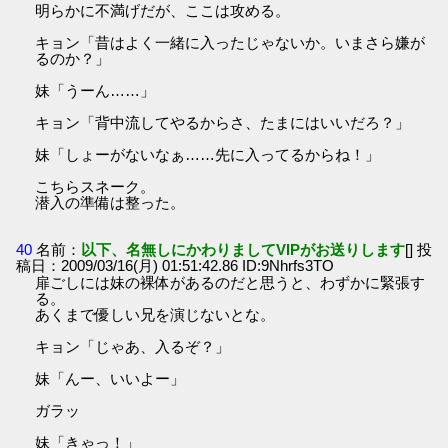
明らかに不満げだが、ここは攻める。
キョン「昔はよく一緒に入ったじゃないか。いまさら嫌が
るのか？」
妹「うーん……」
キョン「背中流してやるからさ、たまにはいいだろ？」
妹「しょーがないなぁ……先に入ってるからね！」
こちらスネーク。
潜入の準備は整った。
40
名前：
以下、名無しにかわりましてVIPがお送りします
[] 投
稿日：2009/03/16(月) 01:51:42.86 ID:9Nhrfs3TO
扉ごしには妹の裸体があるのだと思うと、わずかに緊張す
る。
あくまで優しい兄を演じないとな。
キョン「じゃあ、入るぞ？」
妹「んー、いいよー」
ガラッ
妹「きゃっ！」