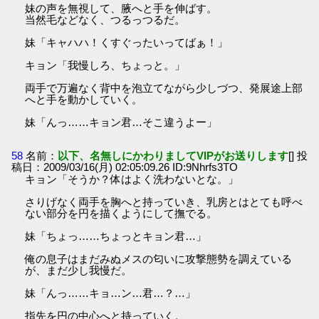
妹の声を無視して、腋へと手を伸ばす。
当然毛などなく、つるっつるだ。
妹「キャハハ！くすぐったいってばぁ！」
キョン「我慢しろ、ちょっと。」
両手で万遍なく背中を泡立てながら少しづつ、発展途上部
へと手を動かしていく。
妹「んっ……キョン君…そこ違うよー」
58
名前：
以下、名無しにかわりましてVIPがお送りします
[] 投
稿日：2009/03/16(月) 02:05:09.26 ID:9Nhrfs3TO
キョン「そうか？体はよく洗わないとな。」
さりげなく両手を胸へと持っていき、乳房とはとても呼べ
ない部分を円を描くようにして撫でる。
妹「ちょっ……ちょっとキョン君…」
俺の息子はまだみぬメスの匂いに攻撃態勢を調えている
が、まだ少し我慢だ。
妹「んっ……キョ…ン…君…？…」
指先を円の中心へと持っていく。