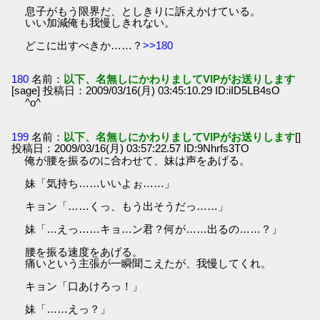
息子がもう限界だ、としきりに訴えかけている。
いい加減俺も我慢しきれない。
どこに出すべきか……？
>>180
180
名前：
以下、名無しにかわりましてVIPがお送りします
[sage] 投稿日：2009/03/16(月) 03:45:10.29 ID:iID5LB4sO
^o^
199
名前：
以下、名無しにかわりましてVIPがお送りします
[]
投稿日：2009/03/16(月) 03:57:22.57 ID:9Nhrfs3TO
俺が腰を振るのに合わせて、妹は声をあげる。
妹「気持ち……いいよぉ……」
キョン「……くっ、もう出そうだっ……」
妹「…えっ……キョ…ン君？何が……出るの……？」
腰を振る速度をあげる。
痛いという主張が一瞬聞こえたが、我慢してくれ。
キョン「口あけろっ！」
妹「……えっ？」