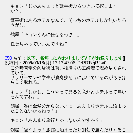
キョン「じゃあちょっと繁華街ぶらつきいて探します
か？」
繁華街にあるホテルなんて、そっちのホテルしか無いだろ
うがな。
鶴屋「キョンくんに任せるっさ！」
任せちゃっていいんですね？
350
名前：
以下、名無しにかわりましてVIPがお送りします
[]
投稿日：2009/03/16(月) 13:13:47.06 ID:PDTsgRJw0
この時間帯の商店街は買い物帰りの主婦層で埋め尽くされ
ていて、
サラリーマンや学生が肩身狭そうに歩いているのがちらほ
ら見て取れる。
キョン「しかし、こうやって見ると意外とホテルって無い
もんですね。」
鶴屋「私は全然分からないよっ！あんまりホテルに泊まっ
たことないからねっ！」
キョン「あんまり旅行とかしないんですか？」
鶴屋「違うよっ！旅館に泊まったり別荘で遊んだりするこ