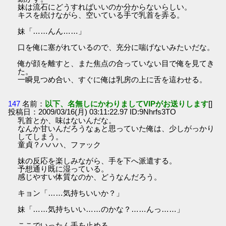
妹は流石にどうすればいいのか分からないらしい。
キスを続けながら、空いている手で乳首を弄る。
妹「……んん……」
口を俺に塞がれているので、充分に喘げないみたいだな。
俺が顔を離すと、また焦点の合っていない目で俺を見てき
た。
一瞬見つめ合い、すぐに俺は乳房の上に舌を這わせる。
147
名前：
以下、名無しにかわりましてVIPがお送りします
[]
投稿日：2009/03/16(月) 03:11:22.97 ID:9Nhrfs3TO
乳首とか、味はないんだな。
なんか甘いんだろうなぁと思っていた俺は、少しがっかり
してしまう。
童貞？ハハハ、ファック
妹の反応を楽しみながら、手を下へ派遣する。
予想通り既に湿っている。
感じやすい体質なのか、どうなんだろう。
キョン「……気持ちいいか？」
妹「……気持ちいい……のかな？……んっ……」
ここでいったん手を止める。