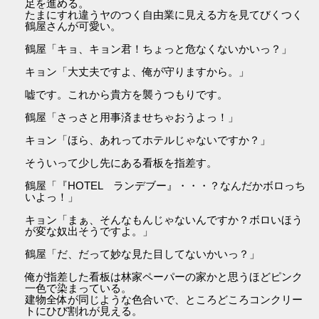
足を進める。
たまにすれ違うヤのつく自由業に見える方を見てびくつく
鶴屋さんが可愛い。
鶴屋「キョ、キョン君！ちょっと危なくないかいっ？」
キョン「大丈夫ですよ、俺が守りますから。」
嘘です。これから貴方を襲うつもりです。
鶴屋「さっさと用事済ませちゃおうよっ！」
キョン「ほら、あれってホテルじゃないですか？」
そういって少し先にある看板を指差す。
鶴屋「『HOTEL ランデブー』・・・？なんだかボロっち
いよっ！」
キョン「まぁ、そんなもんじゃないんですか？ボロいほう
が変な奴出そうですよ。」
鶴屋「だ、だって妙な見た目してないかいっ？」
俺が指差した看板は林家ペーパーの家かと思うほどピンク
一色で染まっている。
建物全体が同じような色合いで、ところどころコンクリー
トにひび割れが見える。