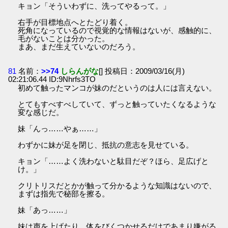
キョン「そういわずに、洗ってやるって。」
右手が目標地点へとたどり着く。
死角になっているので視覚的な情報はないが、感触的に、
毛がないことは分かった。
まあ、まだ生えていないのだろう。
81
名前：
>>74
しらんがな
[] 投稿日：2009/03/16(月)
02:21:06.44 ID:9Nhrfs3TO
初めて触ったマンコが妹のだというのは人には言えない。
とてもすべすべしていて、ずっと触っていたくなるような
変な感じだ。
妹「んっ……やぁ……」
わずかに妹が足を閉じ、抵抗の意志を見せている。
キョン「……よく洗わないと駄目だぞ？ほら、足広げと
け。」
クリトリスだとかが触って分かるような知識はないので、
まずは指先で秘部を擦る。
妹「あっ……」
妹は声を上げたり、体をびくつかせるだけであまり嫌がる