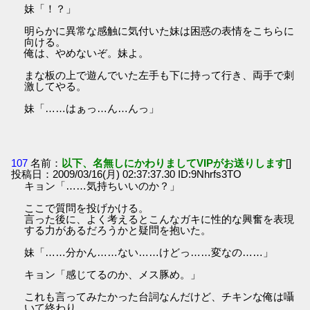
妹「！？」
明らかに異常な感触に気付いた妹は困惑の表情をこちらに
向ける。
俺は、やめないぞ。妹よ。
まな板の上で遊んでいた左手も下に持って行き、両手で刺
激してやる。
妹「……はぁっ…ん…んっ」
107
名前：
以下、名無しにかわりましてVIPがお送りします
[]
投稿日：2009/03/16(月) 02:37:37.30 ID:9Nhrfs3TO
キョン「……気持ちいいのか？」
ここで質問を投げかける。
言った後に、よく考えるとこんなガキに性的な興奮を表現
する力があるだろうかと疑問を抱いた。
妹「……分かん……ない……けどっ……変なの……」
キョン「感じてるのか、メス豚め。」
これも言ってみたかった台詞なんだけど、チキンな俺は囁
いて終わり。