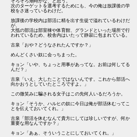
そろそろ潮時かな、と思う。
次のターゲットを選考するためにも、今の俺は放課後の学
校をさ迷っているわけだ。
放課後の学校内は部活に精を出す生徒で溢れているわけだ
が、
大抵の部活は部室棟や体育館、グランドといった場所で行
われているため、校舎内はいたって静寂に包まれている。
古泉「おや？どうなされたんですか？」
めんどくさい奴に会っちまった。
キョン「いや、ちょっと用事があってな。お前は何してる
んだ？」
古泉「いえ、大したことではないんです。これから部活へ
向かおうとしていたところですよ。」
この微笑みに騙される女子はこの先何人いるだろうか。
キョン「そうか、ハルヒの奴に今日は俺が部活休むってこ
とを伝えておいてくれ。」
古泉「部活を休むなんて貴方にしては珍しいですが、何か
重要な用なんですか？」
キョン「あぁ、そういうことにしておいてくれ。」