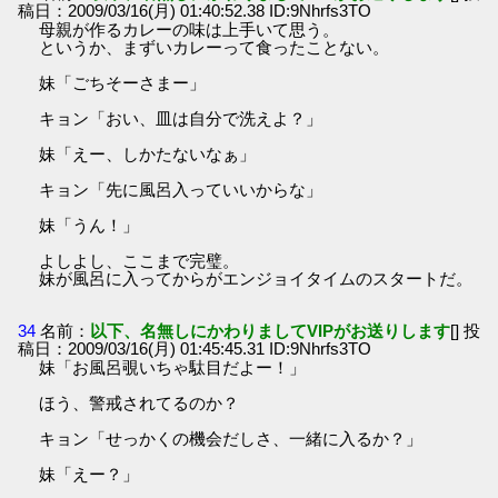
稿日：2009/03/16(月) 01:40:52.38 ID:9Nhrfs3TO
母親が作るカレーの味は上手いて思う。
というか、まずいカレーって食ったことない。
妹「ごちそーさまー」
キョン「おい、皿は自分で洗えよ？」
妹「えー、しかたないなぁ」
キョン「先に風呂入っていいからな」
妹「うん！」
よしよし、ここまで完璧。
妹が風呂に入ってからがエンジョイタイムのスタートだ。
34
名前：
以下、名無しにかわりましてVIPがお送りします
[] 投
稿日：2009/03/16(月) 01:45:45.31 ID:9Nhrfs3TO
妹「お風呂覗いちゃ駄目だよー！」
ほう、警戒されてるのか？
キョン「せっかくの機会だしさ、一緒に入るか？」
妹「えー？」