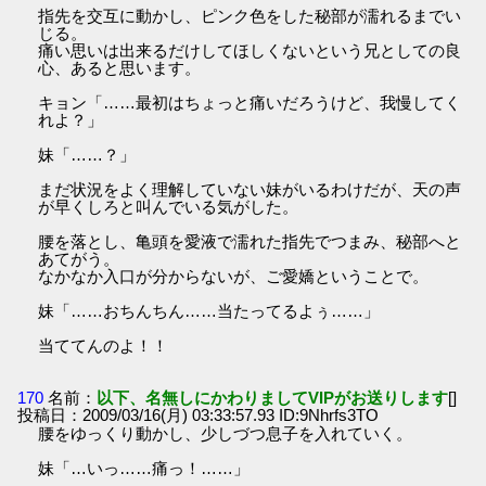
指先を交互に動かし、ピンク色をした秘部が濡れるまでい
じる。
痛い思いは出来るだけしてほしくないという兄としての良
心、あると思います。
キョン「……最初はちょっと痛いだろうけど、我慢してく
れよ？」
妹「……？」
まだ状況をよく理解していない妹がいるわけだが、天の声
が早くしろと叫んでいる気がした。
腰を落とし、亀頭を愛液で濡れた指先でつまみ、秘部へと
あてがう。
なかなか入口が分からないが、ご愛嬌ということで。
妹「……おちんちん……当たってるよぅ……」
当ててんのよ！！
170
名前：
以下、名無しにかわりましてVIPがお送りします
[]
投稿日：2009/03/16(月) 03:33:57.93 ID:9Nhrfs3TO
腰をゆっくり動かし、少しづつ息子を入れていく。
妹「…いっ……痛っ！……」