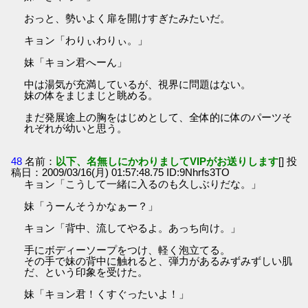
おっと、勢いよく扉を開けすぎたみたいだ。
キョン「わりぃわりぃ。」
妹「キョン君へーん」
中は湯気が充満しているが、視界に問題はない。
妹の体をまじまじと眺める。
まだ発展途上の胸をはじめとして、全体的に体のパーツそ
れぞれが幼いと思う。
48
名前：
以下、名無しにかわりましてVIPがお送りします
[] 投
稿日：2009/03/16(月) 01:57:48.75 ID:9Nhrfs3TO
キョン「こうして一緒に入るのも久しぶりだな。」
妹「うーんそうかなぁー？」
キョン「背中、流してやるよ。あっち向け。」
手にボディーソープをつけ、軽く泡立てる。
その手で妹の背中に触れると、弾力があるみずみずしい肌
だ、という印象を受けた。
妹「キョン君！くすぐったいよ！」