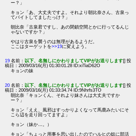
ー？」
キョン「あ、大丈夫ですよ。それより朝比奈さん、古泉っ
てバイトしてましたっけ？」
朝比奈「古泉君ですし、あの閉鎖空間とかに行ってるんじ
ゃないですか？」
やはり古泉を襲うのは無理があるようだ。
ここはターゲットを
>>19
に変えよう。
19
名前：
以下、名無しにかわりましてVIPがお送りします
[] 投
稿日：2009/03/16(月) 01:30:01.28 ID:xiTiaD62O
キョンの妹
20
名前：
以下、名無しにかわりましてVIPがお送りします
[] 投
稿日：2009/03/16(月) 01:33:34.74 ID:9Nhrfs3TO
朝比奈「キョンくん、それより妹さんは大丈夫ですか
ー？」
キョン「ええ、風邪はすっかりよくなって馬鹿みたいにそ
こら辺を走り回ってますよ」
キョン（妹か…。）
キョン「ちょっと用事を思い出したのでハルヒの奴に部活