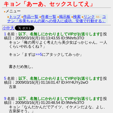
キョン「あーあ、セックスしてえ」
メニュー
●
トップ
作品一覧
作者一覧
掲示板
検索
リンク
コ
■
■
■
■
■
■
SS：
ナン「歩美ちゃんの家への侵入に成功。安価で行動する」
大
小
中
1
名前：
以下、名無しにかわりましてVIPがお送りします
[] 投
稿日：2009/03/16(月) 01:13:43.55 ID:9Nhrfs3TO
キョン「俺の周りよく考えたら美少女ばっかじゃん。一人
くらいやれるくね？」
キョン「まずは
>>5
にアタックしてみっか」
書きだめ無し。
5
名前：
以下、名無しにかわりましてVIPがお送りします
[] 投
稿日：2009/03/16(月) 01:16:01.47 ID:HY4UYy2wO
古泉
9
名前：
以下、名無しにかわりましてVIPがお送りします
[] 投
稿日：2009/03/16(月) 01:20:48.54 ID:9Nhrfs3TO
キョン「なんだかんだでアイツ、イケメンだよな。よし、
古泉探そう。」