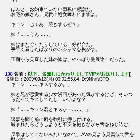
ほんと、お約束でいない両親に感謝だ。
お宅の娘さん、兄貴に処女奪われますよ。
キョン「じゃあ、続きするぞ？」
妹「……うん……」
妹はまだぐったりしている。好都合だ。
手早く着せたばかりのパジャマを脱がす。
正面から見直した妹の体は、やっぱり発展途上だった。
138
名前：
以下、名無しにかわりましてVIPがお送りします
[]
投稿日：2009/03/16(月) 03:02:55.84 ID:9Nhrfs3TO
キョン「……キスするか。」
妹と兄が恋愛する少女漫画があった気がするけど、そいつ
らだってキスしてたし、いいよな？
妹「……キョン君とキスかー……」」
返事を聞く前に唇を強引に押し付ける。
噛まれたらどうしようと不安を抱きながら舌をねじ込む。
反撃はしてこないみたいなので、AVの見よう見真似で舌を
動かす。