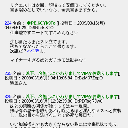
リクエストは次回、頑張って安価取ってください。
書き溜めなしでいいなら、全員書きますから。
224
名前：
◆PE.6CYk9To
[] 投稿日：2009/03/16(月)
04:09:51.29 ID:9Nhrfs3TO
仕事嘘ですニートですごめんなさい
少し寝たらまたスレ立てます。
落ちてなかったらここで書きます。
次誰だ？
>>235
よ。
マイナーすぎる奴とガチホモは勘弁な！
235
名前：
以下、名無しにかわりましてVIPがお送りします
[]
投稿日：2009/03/16(月) 04:13:06.94 ID:BzM07ZqpO
鶴屋さん
325
名前：
以下、名無しにかわりましてVIPがお送りします
[]
投稿日：2009/03/16(月) 12:32:39.80 ID:PDTsgRJw0
妹との禁断の関係が始まってはや一週間。
妹は俺の息子を暇があれば咥えるほど淫乱なメスへと変貌
し、親の目から逃げることで必死な毎日だ。
いい加減揉んでも大きくならない胸には食傷気味であり、