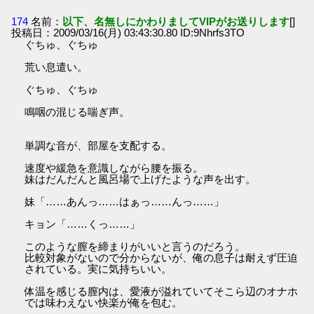
174
名前：
以下、名無しにかわりましてVIPがお送りします
[]
投稿日：2009/03/16(月) 03:43:30.80 ID:9Nhrfs3TO
ぐちゅ、ぐちゅ
荒い息遣い。
ぐちゅ、ぐちゅ
鳴咽の混じる喘ぎ声。
単調な音が、部屋を支配する。
速度や緩急を意識しながら腰を振る。
妹はだんだんと風呂場で上げたような声を出す。
妹「……あんっ……はぁっ……んっ……」
キョン「……くっ……」
このような膣を締まりがいいと言うのだろう。
比較対象がないので分からないが、俺の息子は耐えず圧迫
されている。実に気持ちいい。
体温を感じる膣内は、愛液が溢れていてそこら辺のオナホ
では味わえない快楽が俺を包む。