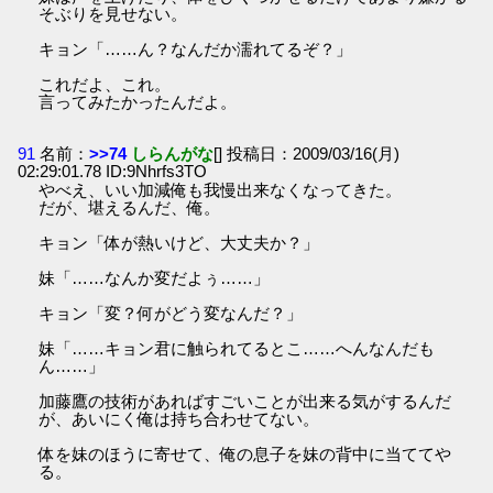
そぶりを見せない。
キョン「……ん？なんだか濡れてるぞ？」
これだよ、これ。
言ってみたかったんだよ。
91
名前：
>>74
しらんがな
[] 投稿日：2009/03/16(月)
02:29:01.78 ID:9Nhrfs3TO
やべえ、いい加減俺も我慢出来なくなってきた。
だが、堪えるんだ、俺。
キョン「体が熱いけど、大丈夫か？」
妹「……なんか変だよぅ……」
キョン「変？何がどう変なんだ？」
妹「……キョン君に触られてるとこ……へんなんだも
ん……」
加藤鷹の技術があればすごいことが出来る気がするんだ
が、あいにく俺は持ち合わせてない。
体を妹のほうに寄せて、俺の息子を妹の背中に当ててや
る。