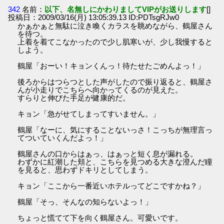
342
名前：
以下、名無しにかわりましてVIPがお送りします
[]
投稿日：2009/03/16(月) 13:05:39.13 ID:PDTsgRJw0
かぁかぁと無駄に泣き喚くカラスを眺めながら、鶴屋さん
を待つ。
上着を着てこなかったので少し肌寒いが、少し我慢すると
しよう。
鶴屋「おーい！キョンくんっ！待たせたごめんよっ！」
後ろからはつらつとした声がしたので振り返ると、鶴屋さ
んが小走りでこちらへ向かってくるのが見えた。
すらりと伸びた手足が健康的だ。
キョン「急がせてしまってすいません。」
鶴屋「なーに、気にすることないっさ！こっちが無理言っ
てついていくんだよっ！」
鶴屋さんの口からはぁっ、はぁっと短く息が漏れる。
わずかに紅潮した頬と、こちらを見つめる大きな澄んだ瞳
を見ると、思わずドキリとしてしまう。
キョン「ここから一番近いホテルってどこですかね？」
鶴屋「そっ、そんなの知らないよっ！」
ちょっと慌てて下を向く鶴屋さん。可愛いです。