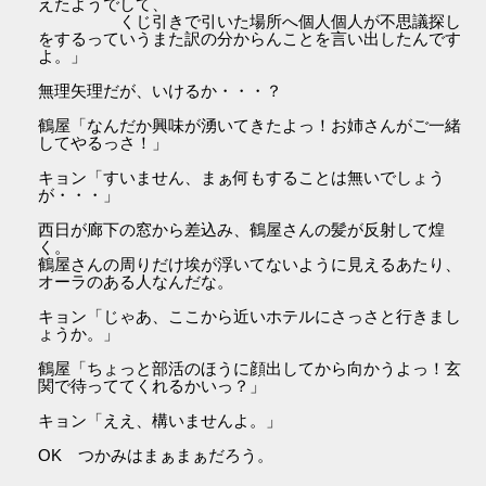
えたようでして、
くじ引きで引いた場所へ個人個人が不思議探し
をするっていうまた訳の分からんことを言い出したんです
よ。」
無理矢理だが、いけるか・・・？
鶴屋「なんだか興味が湧いてきたよっ！お姉さんがご一緒
してやるっさ！」
キョン「すいません、まぁ何もすることは無いでしょう
が・・・」
西日が廊下の窓から差込み、鶴屋さんの髪が反射して煌
く。
鶴屋さんの周りだけ埃が浮いてないように見えるあたり、
オーラのある人なんだな。
キョン「じゃあ、ここから近いホテルにさっさと行きまし
ょうか。」
鶴屋「ちょっと部活のほうに顔出してから向かうよっ！玄
関で待っててくれるかいっ？」
キョン「ええ、構いませんよ。」
OK つかみはまぁまぁだろう。