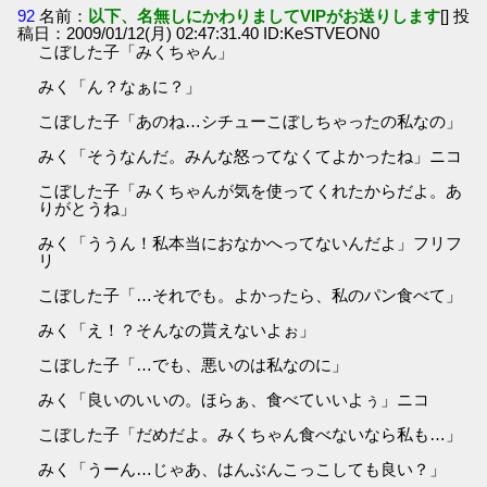
92
名前：
以下、名無しにかわりましてVIPがお送りします
[] 投
稿日：2009/01/12(月) 02:47:31.40 ID:KeSTVEON0
こぼした子「みくちゃん」
みく「ん？なぁに？」
こぼした子「あのね…シチューこぼしちゃったの私なの」
みく「そうなんだ。みんな怒ってなくてよかったね」ニコ
こぼした子「みくちゃんが気を使ってくれたからだよ。あ
りがとうね」
みく「ううん！私本当におなかへってないんだよ」フリフ
リ
こぼした子「…それでも。よかったら、私のパン食べて」
みく「え！？そんなの貰えないよぉ」
こぼした子「…でも、悪いのは私なのに」
みく「良いのいいの。ほらぁ、食べていいよぅ」ニコ
こぼした子「だめだよ。みくちゃん食べないなら私も…」
みく「うーん…じゃあ、はんぶんこっこしても良い？」