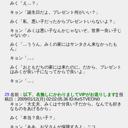
みく「え…？」
キョン「誕生日だよ。プレゼント何がいい？」
みく「私、悪い子だったからプレゼントいらないよ？」
キョン「みくは悪い子なんかじゃないぞ。世界一良い子じ
ゃないか」
みく「…ううん。みくの家にはサンタさん来なかったも
ん」
キョン「…」
みく「おともだちの家には来たのに。だから、プレゼント
はみくが良い子になってからで良いよ」
キョン「…」
29
名前：
以下、名無しにかわりましてVIPがお送りします
[] 投
稿日：2009/01/12(月) 02:02:05.36 ID:KeSTVEON0
キョン「大丈夫、みくは十分良い子だから。なんでも好き
なものをあげるから」
みく「本当？良い子？」
キョン「ああ。お父さんが保障するよ」ニコ