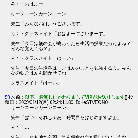
みく「おはよー」
キーンコーンカーンコーン
先生「みんなおはようございます」
みく・クラスメイト「おはよーございまーす」
先生「今日は朝の会が終わったら生活の授業だったよね？
みんな覚えてる？」
みく・クラスメイト「はーい」
先生「今日の生活科は、ごはんのことを勉強するよ。みん
なの朝ごはんも聞かせてね」
クラスメイト「はーい」
59
名前：
以下、名無しにかわりましてVIPがお送りします
[] 投
稿日：2009/01/12(月) 02:24:11.09 ID:KeSTVEON0
キーンコーンカーンコーン
先生「はい、それじゃあ１時間目をはじめますよぉ」
みく「…」
先生「じゃあ前から朝ごはん何食べたか聞いていこうか