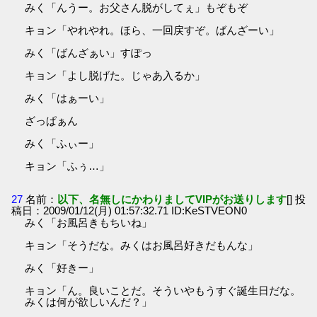
みく「んうー。お父さん脱がしてぇ」もぞもぞ
キョン「やれやれ。ほら、一回戻すぞ。ばんざーい」
みく「ばんざぁい」すぽっ
キョン「よし脱げた。じゃあ入るか」
みく「はぁーい」
ざっぱぁん
みく「ふぃー」
キョン「ふぅ…」
27
名前：
以下、名無しにかわりましてVIPがお送りします
[] 投
稿日：2009/01/12(月) 01:57:32.71 ID:KeSTVEON0
みく「お風呂きもちいね」
キョン「そうだな。みくはお風呂好きだもんな」
みく「好きー」
キョン「ん。良いことだ。そういやもうすぐ誕生日だな。
みくは何が欲しいんだ？」