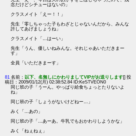
念だけどシチューはないの」
クラスメイト「えー！！」
先生「零しちゃった子もわざとじゃないんだから、みんな
許してあげましょうね」
クラスメイト「…はーい」
先生「うん、優しいねみんな。それじゃあいただきまー
す」
全員「いただきまーす」
81
名前：
以下、名無しにかわりましてVIPがお送りします
[] 投
稿日：2009/01/12(月) 02:38:52.84 ID:KeSTVEON0
同じ班の子「うーん。やっぱり給食ちょっとたりないよ
ね」
同じ班の子「しょうがないけどねー…」
みく「…あの」
同じ班の子「…あーあ。牛乳でもおかわりしようかな」
みく「ねぇねぇ」