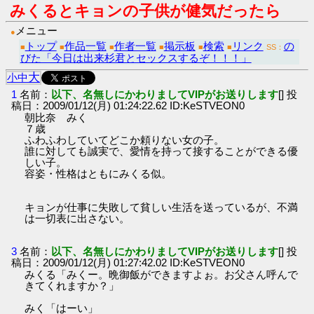
みくるとキョンの子供が健気だったら
メニュー
●
トップ
作品一覧
作者一覧
掲示板
検索
リンク
の
■
■
■
■
■
■
SS：
びた「今日は出来杉君とセックスするぞ！！！」
大
小
中
1
名前：
以下、名無しにかわりましてVIPがお送りします
[] 投
稿日：2009/01/12(月) 01:24:22.62 ID:KeSTVEON0
朝比奈 みく
７歳
ふわふわしていてどこか頼りない女の子。
誰に対しても誠実で、愛情を持って接することができる優
しい子。
容姿・性格はともにみくる似。
キョンが仕事に失敗して貧しい生活を送っているが、不満
は一切表に出さない。
3
名前：
以下、名無しにかわりましてVIPがお送りします
[] 投
稿日：2009/01/12(月) 01:27:42.02 ID:KeSTVEON0
みくる「みくー。晩御飯ができますよぉ。お父さん呼んで
きてくれますか？」
みく「はーい」