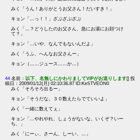
みく「うん！ありがとうお父さん！だいすき！」
キョン「…っ！！」ざぶざぶざぶ
みく「…？どうしたのお父さん、急にお湯にお顔つけ
て？」
キョン「…いや、なんでもないんだよ」
みく「うふ、へんなお父さんー」
キョン（……ジュース……か…）
44
名前：
以下、名無しにかわりましてVIPがお送りします
[] 投
稿日：2009/01/12(月) 02:10:36.87 ID:KeSTVEON0
みく「そろそろ出るー」
キョン「そうだな。３０数えたらでていいよ」
みく「一緒に数えてぇ」
キョン「…やれやれ、しょうがないな。いくぞ？いー
ち、」
みく「にーぃ、さーん、しーい、…」