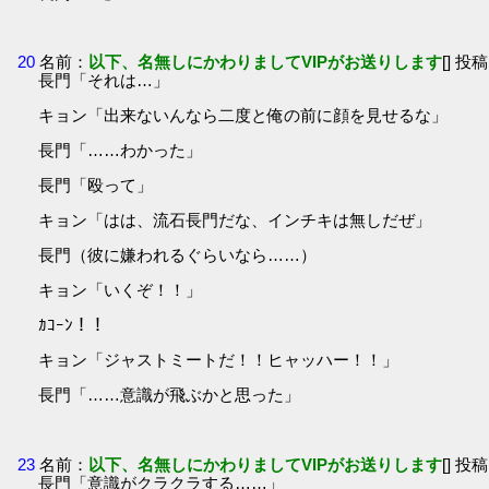
20
名前：
以下、名無しにかわりましてVIPがお送りします
[] 投稿
長門「それは…」
キョン「出来ないんなら二度と俺の前に顔を見せるな」
長門「……わかった」
長門「殴って」
キョン「はは、流石長門だな、インチキは無しだぜ」
長門（彼に嫌われるぐらいなら……）
キョン「いくぞ！！」
ｶｺｰﾝ！！
キョン「ジャストミートだ！！ヒャッハー！！」
長門「……意識が飛ぶかと思った」
23
名前：
以下、名無しにかわりましてVIPがお送りします
[] 投稿
長門「意識がクラクラする……」