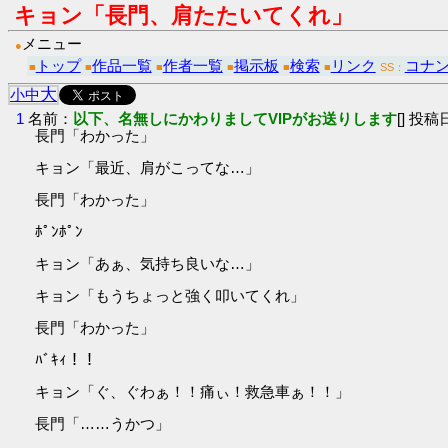
キョン「長門、肩たたいてくれ」
メニュー
●
トップ
作品一覧
作者一覧
掲示板
検索
リンク
コナ
■
■
■
■
■
■
SS：
大
小
中
1
名前：
以下、名無しにかわりましてVIPがお送りします
[] 投稿日
長門「わかった」
キョン「最近、肩がこってな…」
長門「わかった」
ﾎﾟﾝﾎﾟﾝ
キョン「あぁ、気持ち良いな…」
キョン「もうちょっと強く叩いてくれ」
長門「わかった」
ﾊﾞｷｨ！！
キョン「ぐ、ぐわぁ！！痛ぃ！救急車ぁ！！」
長門「……うかつ」