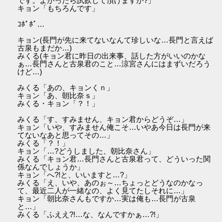
です。よかったら試飲して頂けますか?」
キョン「もちろんです」
ｺﾎﾟﾎﾟ…
キョン(長門が先に来てないなんて珍しいな…長門と言えば
古泉もまだか…)
みくる(キョン君に昨日の出来事、話した方がいいのかな
ぁ…長門さんと古泉君のこと…涼宮さんにはまずいだろう
けど…)
みくる「あの、キョンくｎ」
キョン「あ、朝比奈ｓ」
みくる・キョン「？！」
みくる「す、すみません、キョン君からどうぞ…」
キョン「いや、すみません俺こそ…いやあ今日は長門が来
てないなあと思ってその…」
みくる「？！」
キョン「…?どうしました、朝比奈さん」
みくる「キョン君…長門さんと古泉君って、どういった関
係なんでしょうか」
キョン「へ?!と、いいますと…?」
みくる「え、いや、あのぉ～…ちょっとどうなのかなっ
て、最近二人が一緒なの、よく見てたしそれに…」
キョン「朝比奈さんもですか…実は俺も…長門が古泉
と…」
みくる「ふええ?!…な、なんですかぁ…?!」