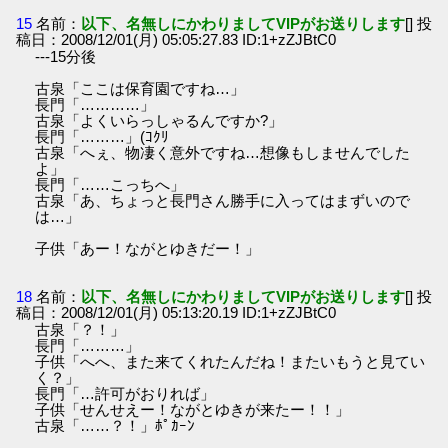
15
名前：
以下、名無しにかわりましてVIPがお送りします
[] 投
稿日：2008/12/01(月) 05:05:27.83 ID:1+zZJBtC0
---15分後
古泉「ここは保育園ですね…」
長門「…………」
古泉「よくいらっしゃるんですか?」
長門「………」(ｺｸﾘ
古泉「へぇ、物凄く意外ですね…想像もしませんでした
よ」
長門「……こっちへ」
古泉「あ、ちょっと長門さん勝手に入ってはまずいので
は…」
子供「あー！ながとゆきだー！」
18
名前：
以下、名無しにかわりましてVIPがお送りします
[] 投
稿日：2008/12/01(月) 05:13:20.19 ID:1+zZJBtC0
古泉「？！」
長門「………」
子供「へへ、また来てくれたんだね！またいもうと見てい
く？」
長門「…許可がおりれば」
子供「せんせえー！ながとゆきが来たー！！」
古泉「……？！」ﾎﾟｶｰﾝ