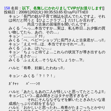
158
名前：
以下、名無しにかわりましてVIPがお送りします
[]
投稿日：2008/12/02(火) 00:35:53.65 ID:uyFU7TnE0
キョン「長門の奴が子育て雑誌を読んでたんですよ。それ
は何だと問うと【ひよこクラブ…】だけしか言わず、
尚且つ古泉の居場所を聞いたんです」
みくる「へっ…本当ですか…実は、私も昨日…お夕飯の買
い物してたら、あの、その…」
キョン「………ｺﾞｸﾘ」
みくる「べ、ベビーショップに長門さんと古泉君が…っ!!」
キョン「ええー!!…ほ、本当ですかそれー…!!」
みくる「ふぁ、はいぃ…」
キョン「ちょっと待てよ…これらの状況下が導き出すもの
って…まさか…」
みくる「ふぇええ…そうなんでしょうか…?!」
ハルヒ「有希、妊娠したわねっ!!」
キョン・みくる「？！？！」
ｶﾞﾁｬｯ ﾊﾞｰｰｰﾝ!!
ハルヒ「あたしもあの二人が怪しいと思ってたところよ!!」
キョン(こいつ…盗み聞きとはタチが悪すぎるぞ、
それにそんななぞなぞを解いたときみたいな達
成感たっぷりの顔をするな)
ハルヒ「おかしいと思ったわ…有希がたまごっちとかやり