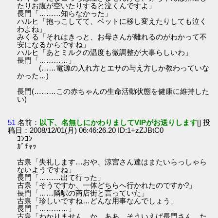
たりお腹が空いたりすると泣くんですよ」
長門「………知らなかった」
ハルヒ「抱っこしてて、ベットに移し変えたりしても泣く
わよね」
みくる「それはきっと、お母さんが離れるのがわかって不
安になるからですね」
ハルヒ「あとミルクの温度も微調整が大事らしいわ」
長門「…………」
(……電源の入れ方とエサの与え方しか教わっていな
かった…)
長門(………この赤ちゃんの生命活動状態を健康に維持した
い)
51
名前：
以下、名無しにかわりましてVIPがお送りします
[] 投
稿日：2008/12/01(月) 06:46:26.20 ID:1+zZJBtC0
ｺﾝｺﾝ
ｶﾞﾁｬｯ
古泉「失礼します…おや、涼宮さん達はまたいらっしゃら
ないようですね」
長門「………出て行った」
古泉「そうですか、一体どちらへ行かれたのですか?」
長門「……隣駅の商店街と言っていた」
古泉「珍しいですね…どんな用事なんでしょう」
長門「…………」
古泉「わかりません、か。ああ、そういえば長門さん、た