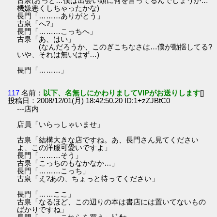
古泉(おっと…僕は出会い頭に何を言ってるんでしょうか…
機嫌悪くしちゃったかな)
長門「………ありがとう」
古泉「へ?」
長門「………こっちへ」
古泉「あ、はい」
(なんだろうか、このぎこちなさは…僕が動揺してる?
いや、それは無いはず…)
長門「………」
117
名前：
以下、名無しにかわりましてVIPがお送りします
[]
投稿日：2008/12/01(月) 18:42:50.20 ID:1+zZJBtC0
---店内
店員「いらっしゃいませ」
古泉「結構大きな店ですね。あ、長門さん見てください
よ、この洋服可愛いですよ」
長門「………そう」
古泉「こっちのもなかなか…」
長門「………こっち」
古泉「え?あの、ちょっと待ってください」
長門「……ここ」
古泉「なるほど、この辺りの本は書店には置いてないもの
ばかりですね」