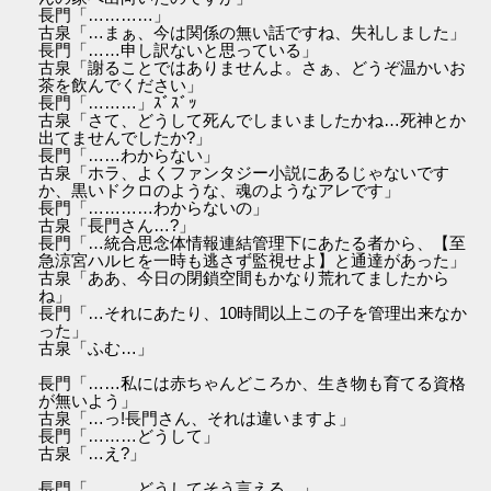
長門「…………」
古泉「…まぁ、今は関係の無い話ですね、失礼しました」
長門「……申し訳ないと思っている」
古泉「謝ることではありませんよ。さぁ、どうぞ温かいお
茶を飲んでください」
長門「………」ｽﾞｽﾞｯ
古泉「さて、どうして死んでしまいましたかね…死神とか
出てませんでしたか?」
長門「……わからない」
古泉「ホラ、よくファンタジー小説にあるじゃないです
か、黒いドクロのような、魂のようなアレです」
長門「…………わからないの」
古泉「長門さん…?」
長門「…統合思念体情報連結管理下にあたる者から、【至
急涼宮ハルヒを一時も逃さず監視せよ】と通達があった」
古泉「ああ、今日の閉鎖空間もかなり荒れてましたから
ね」
長門「…それにあたり、10時間以上この子を管理出来なか
った」
古泉「ふむ…」
長門「……私には赤ちゃんどころか、生き物も育てる資格
が無いよう」
古泉「…っ!長門さん、それは違いますよ」
長門「………どうして」
古泉「…え?」
長門「………どうしてそう言える…」