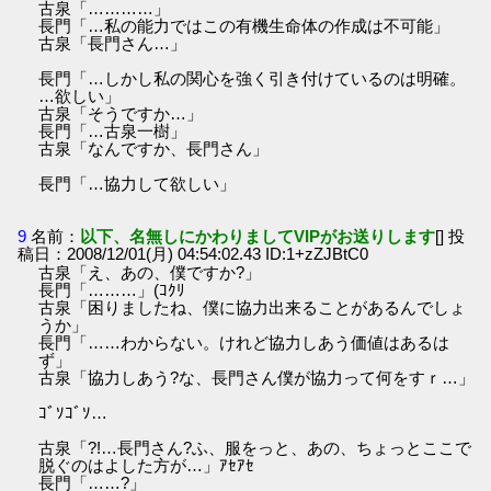
古泉「…………」
長門「…私の能力ではこの有機生命体の作成は不可能」
古泉「長門さん…」
長門「…しかし私の関心を強く引き付けているのは明確。
…欲しい」
古泉「そうですか…」
長門「…古泉一樹」
古泉「なんですか、長門さん」
長門「…協力して欲しい」
9
名前：
以下、名無しにかわりましてVIPがお送りします
[] 投
稿日：2008/12/01(月) 04:54:02.43 ID:1+zZJBtC0
古泉「え、あの、僕ですか?」
長門「………」(ｺｸﾘ
古泉「困りましたね、僕に協力出来ることがあるんでしょ
うか」
長門「……わからない。けれど協力しあう価値はあるは
ず」
古泉「協力しあう?な、長門さん僕が協力って何をすｒ…」
ｺﾞｿｺﾞｿ…
古泉「?!…長門さん?ふ、服をっと、あの、ちょっとここで
脱ぐのはよした方が…」ｱｾｱｾ
長門「……?」