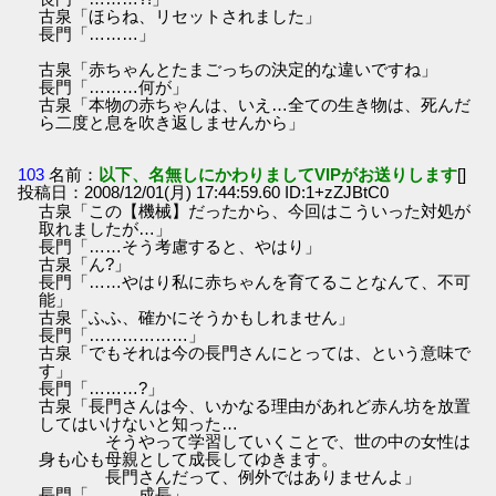
古泉「ほらね、リセットされました」
長門「………」
古泉「赤ちゃんとたまごっちの決定的な違いですね」
長門「………何が」
古泉「本物の赤ちゃんは、いえ…全ての生き物は、死んだ
ら二度と息を吹き返しませんから」
103
名前：
以下、名無しにかわりましてVIPがお送りします
[]
投稿日：2008/12/01(月) 17:44:59.60 ID:1+zZJBtC0
古泉「この【機械】だったから、今回はこういった対処が
取れましたが…」
長門「……そう考慮すると、やはり」
古泉「ん?」
長門「……やはり私に赤ちゃんを育てることなんて、不可
能」
古泉「ふふ、確かにそうかもしれません」
長門「………………」
古泉「でもそれは今の長門さんにとっては、という意味で
す」
長門「………?」
古泉「長門さんは今、いかなる理由があれど赤ん坊を放置
してはいけないと知った…
そうやって学習していくことで、世の中の女性は
身も心も母親として成長してゆきます。
長門さんだって、例外ではありませんよ」
長門「………成長」