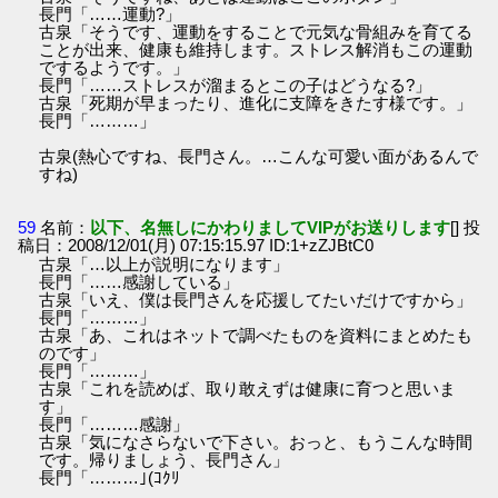
長門「……運動?」
古泉「そうです、運動をすることで元気な骨組みを育てる
ことが出来、健康も維持します。ストレス解消もこの運動
でするようです。」
長門「……ストレスが溜まるとこの子はどうなる?」
古泉「死期が早まったり、進化に支障をきたす様です。」
長門「………」
古泉(熱心ですね、長門さん。…こんな可愛い面があるんで
すね)
59
名前：
以下、名無しにかわりましてVIPがお送りします
[] 投
稿日：2008/12/01(月) 07:15:15.97 ID:1+zZJBtC0
古泉「…以上が説明になります」
長門「……感謝している」
古泉「いえ、僕は長門さんを応援してたいだけですから」
長門「………」
古泉「あ、これはネットで調べたものを資料にまとめたも
のです」
長門「………」
古泉「これを読めば、取り敢えずは健康に育つと思いま
す」
長門「………感謝」
古泉「気になさらないで下さい。おっと、もうこんな時間
です。帰りましょう、長門さん」
長門「………｣(ｺｸﾘ