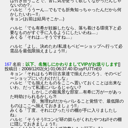
は付き合うことで、皆に気を使って欲しくなかったんじゃ
ないのか?」
ハルヒ「ううーん…でもでも折角知っちゃったんだから何
かしたいわ～!!」
キョン(お前は結局そこか…)
ハルヒ「でも有希が妊娠したなら、落ち着ける環境下と必
要なものがすぐ手に入るようにしたいわね…」
みくる「それは…そうですね…」
ハルヒ「よし、決めたわ!私達もベビーショップへ行って必
需品を最低限揃えましょう!!!」
167
名前：
以下、名無しにかわりましてVIPがお送りします
[]
投稿日：2008/12/02(火) 01:06:37.40 ID:uyFU7TnE0
キョン「それはもう昨日古泉達で揃えただろう、そのベビ
ーショップにいたわけだしな」
ハルヒ「でも揃えたものをここへ置いておくことは出来な
いわ、だって私達にバレるじゃない?
しかしこの殺風景な部室…有希に万が一があっ
た時助けられるかしら?!
否、無理ね!!だからバレること覚悟で、最低限の
ものはここへ揃えておきましょう!!」
みくる「丁度、それにぴったりの棚が手に入りましたし
ね」
ハルヒ「そうそう!!コンピ研の奴らがくれたやつね!!その棚
に隠しておきましょう!!」