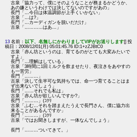
古泉「協力って、僕にそのようなことが務まるかどうか、
あの嫌というわけでは決してないのですがあの」
長門「…今日は体温調節が上手くいかない」
古泉「…は?」
長門「…カーディガンを脱いだだけ」
古泉「…………はあ…」
13
名前：
以下、名無しにかわりましてVIPがお送りします
[] 投
稿日：2008/12/01(月) 05:01:45.76 ID:1+zZJBtC0
古泉「赤ん坊というのは、育てるのがとても大変みたいで
すよ」
長門「…理解はしている」
古泉「3時間に1回ミルクを飲ませたり、夜泣きをあやすの
も一苦労」
長門「………」
古泉「決して生半可な気持ちでは、命一つ育てることはま
ず出来ないでしょう」
長門「……それでも私は」
古泉「赤ん坊が欲しいんですか?」
長門「………」(ｺｸﾘ
古泉「ふむ…それを踏まえたうえで長門さん、僕に協力出
来ることがあるんですか」
長門「………」(ｺｸﾘ
古泉「ではお聞きしますが、一体なんでしょう」
長門「………ついてきて。」