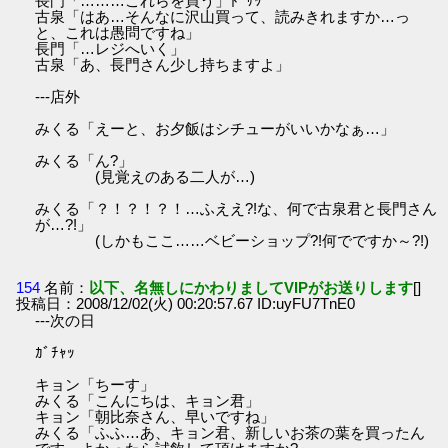
長門「………これらを買う」ﾄﾞｻｯ
古泉「はあ…そんなに沢山買って、読みきれますか…っ
と、これは愚問ですね」
長門「…レジへいく」
古泉「あ、長門さん少し持ちますよ」
---店外
みくる「えーと、お夕飯はシチューがいいかなぁ…」
みくる「ん?」
(見覚えのある二人が…)
みくる「？！？！？！…ふええ?!な、何で古泉君と長門さん
が…?!」
(しかもここ……ベビーショップ?!何でですか～?!)
154
名前：
以下、名無しにかわりましてVIPがお送りします
[]
投稿日：2008/12/02(火) 00:20:57.67 ID:uyFU7TnE0
---次の日
ｶﾞﾁｬｯ
キョン「ちーす」
みくる「こんにちは、キョン君」
キョン「朝比奈さん、早いですね」
みくる「ふふ…あ、キョン君、新しいお茶の葉を買ったん