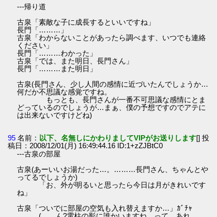
---帰り道
古泉「素敵な子に成長するといいですね」
長門「………」
古泉「わからないことがあったら調べます、いつでも連絡
ください」
長門「………わかった」
古泉「では、また明日、長門さん」
長門「………また明日」
古泉(長門さん、少し人間の感情に近づいたんでしょうか…
何だか不思議な感覚ですね。
もっとも、長門さんが一番不可思議な感情にとま
どっているのでしょうが…まぁ、僕の予想ですのでアテに
は出来ないですけどね)
95
名前：
以下、名無しにかわりましてVIPがお送りします
[] 投
稿日：2008/12/01(月) 16:49:44.16 ID:1+zZJBtC0
---古泉の部屋
古泉(あーいいお湯だった…。………長門さん、ちゃんとや
ってるでしょうか)
「お、外が明るいと思ったら今日は月がきれいです
ね」
古泉「ついでに部屋の空気も入れ替えますか…」ｶﾞﾁｬ
(……ん?電柱の影に誰かいますね…って、あれ