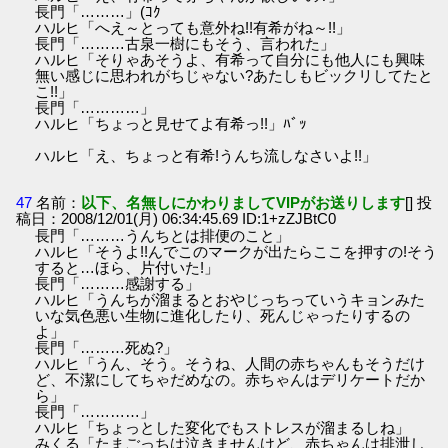
長門「………」(ｺｸ
ハルヒ「へえ～とっても意外ね!!有希がね～!!」
長門「………古泉一樹にもそう、言われた」
ハルヒ「そりゃあそうよ、有希って自分にも他人にも興味
無い感じに思われがちじゃない?あたしもビックリしてたと
こ!!」
長門「…………」
ハルヒ「ちょっと見せてよ有希っ!!」ﾊﾞｯ
ハルヒ「え、ちょっと有希!うんち流しなさいよ!!」
47
名前：
以下、名無しにかわりましてVIPがお送りします
[] 投
稿日：2008/12/01(月) 06:34:45.69 ID:1+zZJBtC0
長門「………うんちとは排便のこと」
ハルヒ「そうよ!!んでこのマークが出たらここを押すの!そう
すると…ほら、片付いた!」
長門「………感謝する」
ハルヒ「うんちが溜まるとおやじっちっていうキョンみた
いな気色悪い生物に進化したり、死んじゃったりするの
よ」
長門「………死ぬ?」
ハルヒ「うん、そう。そうね、人間の赤ちゃんもそうだけ
ど、不潔にしてちゃだめなの。赤ちゃんはデリケートだか
ら」
長門「…………」
ハルヒ「ちょっとした変化でもストレスが溜まるしね」
みくる「たまごっちは泣きませんけど、赤ちゃんは排泄し