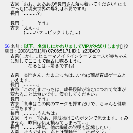
古泉「おお、あああの!!長門さん落ち着いてください!!たま
ごっちに現実世界の母乳は不要です!!」
長門「………?」
長門「………そう」
古泉「ええ…」
(……ハァ…ビックリした…)
56
名前：
以下、名無しにかわりましてVIPがお送りします
[] 投
稿日：2008/12/01(月) 07:06:51.71 ID:1+zZJBtC0
古泉(しかし…ヒューマノイドインターフェースが赤ちゃん
に対してここまで饒舌に喋るように
なるとは…驚きですね)
古泉「長門さん、たまごっちは…いわば簡易育成ゲームと
いえます」
長門「………」
古泉「このたまごっちは、成長段階が進むにつれて食事が
変わることは無いです。安心してください」
長門「………そう」
古泉「食事はこの肉のマークを押すだけで、ちゃんと健康
に育ちます」
長門「………うんちは」
古泉「うｎ…?ああ、排泄物はこのボタンで流せます。すみ
ません、昨日は伝え損ねてしまって…」
長門「………平気。他の機能の説明も記憶したい」
古泉「そうですね、あとは運動はここのボタン」