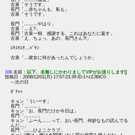
古泉「そうです」
長門「…赤ちゃんも、私も」
古泉「そうです」
長門「………やはり」
古泉「…え?」
長門「古泉一樹、感謝する。これはあなたに返す」
古泉「え、ちょっ、あの、長門さん?!」
ｽﾀｽﾀｽﾀ…ﾊﾞﾀﾝ
古泉「…彼女に何があったんでしょうか」
106
名前：
以下、名無しにかわりましてVIPがお送りします
[]
投稿日：2008/12/01(月) 17:57:23.39 ID:1+zZJBtC0
---次の日
ｶﾞﾁｬｯ
キョン「ういーす」
長門「………」
キョン「お、長門だけか今日は」
長門「………」
キョン「ふーん……って、おい長門、何妙なもの読んでる
んだ…」
長門「……ひよこクラブ」
キョン(俺は…俺は今間違いなく変な地雷を踏んだな…)