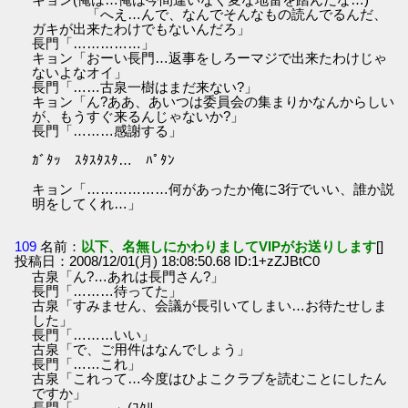
「へえ…んで、なんでそんなもの読んでるんだ、
ガキが出来たわけでもないんだろ」
長門「……………」
キョン「おーい長門…返事をしろーマジで出来たわけじゃ
ないよなオイ」
長門「……古泉一樹はまだ来ない?」
キョン「ん?ああ、あいつは委員会の集まりかなんからしい
が、もうすぐ来るんじゃないか?」
長門「………感謝する」
ｶﾞﾀｯ ｽﾀｽﾀｽﾀ… ﾊﾟﾀﾝ
キョン「………………何があったか俺に3行でいい、誰か説
明をしてくれ…」
109
名前：
以下、名無しにかわりましてVIPがお送りします
[]
投稿日：2008/12/01(月) 18:08:50.68 ID:1+zZJBtC0
古泉「ん?…あれは長門さん?」
長門「………待ってた」
古泉「すみません、会議が長引いてしまい…お待たせしま
した」
長門「………いい」
古泉「で、ご用件はなんでしょう」
長門「……これ」
古泉「これって…今度はひよこクラブを読むことにしたん
ですか」
長門「………」(ｺｸﾘ