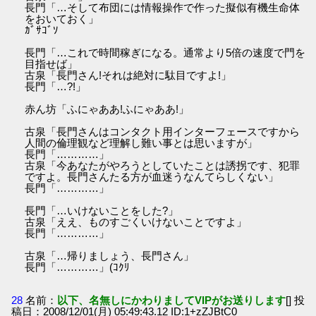
長門「…そして布団には情報操作で作った擬似有機生命体
をおいておく」
ｶﾞｻｺﾞｿ
長門「…これで時間稼ぎになる。通常より5倍の速度で門を
目指せば」
古泉「長門さん!それは絶対に駄目ですよ!」
長門「…?!」
赤ん坊「ふにゃああ!ふにゃああ!」
古泉「長門さんはコンタクト用インターフェースですから
人間の倫理観など理解し難い事とは思いますが」
長門「…………」
古泉「今あなたがやろうとしていたことは誘拐です、犯罪
ですよ。長門さんたる方が血迷うなんてらしくない」
長門「…………」
長門「…いけないことをした?」
古泉「ええ、ものすごくいけないことですよ」
長門「…………」
古泉「…帰りましょう、長門さん」
長門「…………」(ｺｸﾘ
28
名前：
以下、名無しにかわりましてVIPがお送りします
[] 投
稿日：2008/12/01(月) 05:49:43.12 ID:1+zZJBtC0