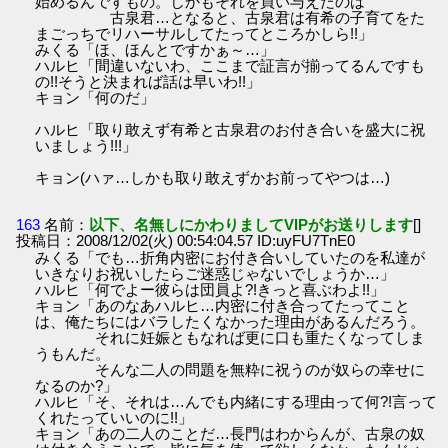
始めるんですもの。しかもそれを買い与えたのは
古泉君…となると、古泉君は有希の子育てをた
まごっちでリハーサルしてたってところかしら!!」
みくる「ほ、ほんとですかぁ～…」
ハルヒ「間違いないわ、ここまで証言が揃ってるんですも
の!!そうと決まれば話は早いわ!!」
キョン「何のだ」
ハルヒ「取り敢えず有希と古泉君のお付き合いを盛大に祝
いましょう!!!」
キョン(ハァ…しかも取り敢えずかお前ってやつは…)
163
名前：
以下、名無しにかわりましてVIPがお送りします
[]
投稿日：2008/12/02(火) 00:54:04.57 ID:uyFU7TnE0
みくる「でも…折角内密にお付き合いしていたのを私達が
いきなりお祝いしたらご迷惑じゃないでしょうか…」
ハルヒ「何でよー彼らは団員よ?!きっと喜ぶわよ!!」
キョン「あのなあハルヒ…内密に付き合ってたってこと
は、俺たちにはバラしたくなかった理由があるんだろう。
それに妊娠ともなれば更に口も重たくなってしま
うもんだ。
そんな二人の問題を無粋に祝うのが奴らの幸せに
なるのか?」
ハルヒ「そ、それは…んでも内緒にする理由って何?!言って
くれたっていいのに!!」
キョン「あの二人のことだ…長門はわからんが、古泉の奴