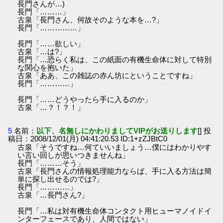
長門さんが…)
長門「………」
古泉「長門さん、何故そのような本を…?」
長門「……………」
長門「……欲しい」
古泉「…は?」
長門「…恐らく私は、この紙面の有機生命体に対して特別
な関心を抱いた」
古泉「ああ、この雑誌の赤ん坊にということですね」
長門「…………」
長門「……どうやったら手に入るのか」
古泉「…？！？！」
5
名前：
以下、名無しにかわりましてVIPがお送りします
[] 投
稿日：2008/12/01(月) 04:41:20.53 ID:1+zZJBtC0
古泉「そうですね…何ていいましょう…僕にはわかりやす
い言い回しが思いつきませんね」
長門「………そう」
古泉「長門さんの情報処理能力ならば、手に入る方法は簡
単に探し出せるのでは?」
長門「…………」
古泉「…長門さん?」
長門「…私は対有機生命体コンタクト用ヒューマノイドイ
ンターフェースであり、人間ではない」