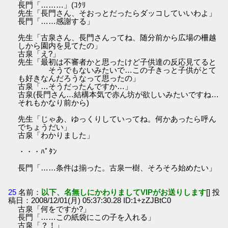
長門「………」(ｺｸﾘ
先生「長門さん、そおっとだったらダッコしていいわよ」
長門「……感謝する」
先生「古泉さん、長門さんってね、随分前から広場の柵越
しから園内を見てたの」
古泉「え?」
先生「最初は不審者かと思ったけど子供達の反応見てると
そうでもないみたいで…この子きっと子供がとて
も好きなんだろうなって思ったの」
古泉「…そうだったんですか…」
古泉(長門さん…結構本気で赤ん坊が欲しいみたいですね…
それもかなり前から)
先生「じゃあ、ゆっくりしていってね。何かあったら呼ん
でちょうだい」
古泉「わかりました」
・・・ﾊﾟﾀﾝ
長門「……条件は揃った。古泉一樹、そろそろ始めたい」
25
名前：
以下、名無しにかわりましてVIPがお送りします
[] 投
稿日：2008/12/01(月) 05:37:30.28 ID:1+zZJBtC0
古泉「何をですか?」
長門「……この紙袋にこの子を入れる」
古泉「？！」