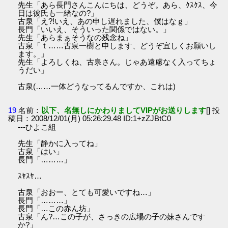
先生「あら長門さんこんにちは、どうぞ。あら、ｸｽｸｽ、今
日は彼氏も一緒なの?」
古泉「え?!いえ、あの申し遅れました、僕はなｇ」
長門「いいえ、そういった関係ではない。」
先生「あらまぁそうなの残念ね」
古泉「ｔ……古泉一樹と申します、どうぞ宜しくお願いし
ます。」
先生「よろしくね、古泉さん。じゃあ遠慮なく入ってちょ
うだい」
古泉(……一体どうなってるんですか、これは)
19
名前：
以下、名無しにかわりましてVIPがお送りします
[] 投
稿日：2008/12/01(月) 05:26:29.48 ID:1+zZJBtC0
---ひよこ組
先生「静かに入ってね」
古泉「はい」
長門「………」
ｽﾔｽﾔ…
古泉「おおー、とても可愛いですね…」
長門「………」
長門「…この赤ん坊」
古泉「ん?…この子が、さっきの広場の子の妹さんです
か?」