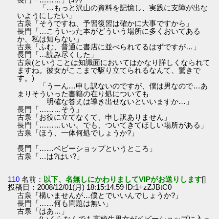
「…もっと沢山の資料を記憶し、実践に支障が出な
いようにしたい」
古泉「そうですね、予習復習は確かに大事ですから」
長門「…こういった本がどういう場所に多くおいてある
か、私は知らない」
古泉「ふむ、普通に書店に並べられてるはずですが…」
長門「…読み尽くした」
古泉(ということは知識面においてはかなり詳しくなられて
ますね。彼女がここまで駆り立てられるなんて、驚きで
す。)
「うーん…申し訳ないのですが、僕は男なので…あ
まりそういった書籍の在り処についても
明確な答えは導き出せないといいますか…」
長門「………そう」
古泉「お役に立てなくて、申し訳ありません」
長門「………いい。でも、ついてきてほしい場所がある」
古泉「ほう、一体何処でしょうか?」
長門「……ベビーショップというところ」
古泉「…は?はい?」
110
名前：
以下、名無しにかわりましてVIPがお送りします
[]
投稿日：2008/12/01(月) 18:15:14.59 ID:1+zZJBtC0
古泉「構いませんが…僕とでいいんでしょうか?」
長門「……何も問題は無い」
古泉「はあ…」
(いくらなんでも高校生男女がベビーショップに入っ