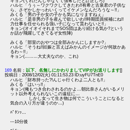
キョン(くれたんじゃなくて強奪したと訂正しろ)
ハルヒ「うぅ～ワクワクしてきたわ!!有希と古泉君の子供な
ら、さぞかしかっわいくってイケメンなんだろうな～!!」
みくる「男の子か女の子かも気になりますねぇ」
ハルヒ「是非男の子を産んで欲しいわ!!時期団員候補にね!!
力仕事を任せられる強い子になって貰わないと!!」
キョン(オイオイそれまでSOS団はあり続ける気か?という
か話が飛躍してきてるぞ女性陣)
みくる「部室のおやつは全部みかんにしますか?」
ハルヒ「そうね!!妊娠と言えばみかんのイメージが何故かあ
るわ～!!」
キョン(………大丈夫なのか、これ)
169
名前：
以下、名無しにかわりましてVIPがお送りします
[]
投稿日：2008/12/02(火) 01:11:53.23 ID:uyFU7TnE0
ハルヒ「財布持った?!んじゃ行くわよ二人とも!!」
みくる「はいっ!!」
キョン(俺もつき合わされるのかよ…朝比奈さんがいるメリ
ット以外考えられないこの遠征に…
しかし女って生き物は何でこういうことになると
気合の入り方が違うのか…)
ﾊﾟﾀﾝｯ…
---10分後