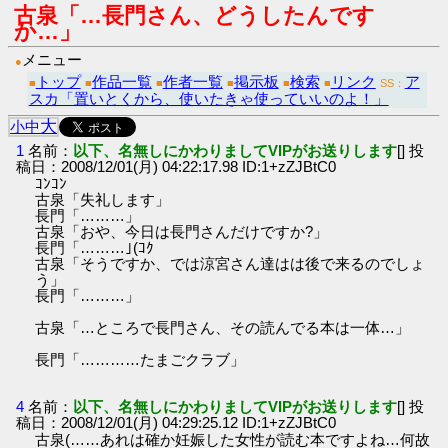
古泉「…長門さん、どうしたんです
か…」
メニュー
●
トップ
作品一覧
作者一覧
掲示板
検索
リンク
ア
■
■
■
■
■
■
SS：
スカ「置いとくから、使いたきゃ使っていいのよ！」
大
小
中
1
名前：
以下、名無しにかわりましてVIPがお送りします
[] 投
稿日：2008/12/01(月) 04:22:17.98 ID:1+zZJBtC0
ｺﾝｺﾝ
古泉「失礼します」
長門「………」
古泉「おや、今日は長門さんだけですか?」
長門「………｣(ｺｸ
古泉「そうですか、では涼宮さん達はは後で来るのでしょ
う」
長門「………」
古泉「…ところで長門さん、その読んでる本は一体…」
長門「…………たまごクラブ」
4
名前：
以下、名無しにかわりましてVIPがお送りします
[] 投
稿日：2008/12/01(月) 04:29:25.12 ID:1+zZJBtC0
古泉(……あれは確か妊娠した女性が読む本ですよね…何故