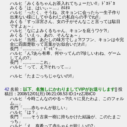
ハルヒ「みくるちゃんお茶入れてちょーだい!!」ﾄﾞｶﾄﾞｶ
みくる「は、はいぃ～…」ｵﾛｵﾛ
ハルヒ「ったく、そうね、次キョンに会ったら一生子作り
出来ない様にしてやるわ!この私自らの手でね!!」
みくる「すっ涼宮さん、女の子がそんなこと言っては駄目
ですよぉ～」
ハルヒ「なによみくるちゃん、キョンを庇うワケ?!」
みくる「いえっ、あの、そんなぁ～」
ハルヒ「当然、あたしの味方でしょ?!フフン、キョンは今完
全に四面楚歌って言葉がお似合いだわ!!」
長門「…………」ﾋﾟｯﾋﾟｯ…
ハルヒ「ん?あら有希、何やってんの?珍しいわね、ゲーム
してんの?」
長門「…………これ」
ハルヒ「って、え?!それって…」
ハルヒ「たまごっちじゃないの!!」
42
名前：
以下、名無しにかわりましてVIPがお送りします
[] 投
稿日：2008/12/01(月) 06:21:08.53 ID:1+zZJBtC0
ハルヒ「今時こんなのやる～?!久々に見たわよ、このフォル
ム…」
長門「……赤ちゃんが欲しい」
ハルヒ「は？」
長門「……そう古泉一樹に持ちかけた結論が、このたまご
っち」
ハルヒ「え、有希って赤ちゃんが欲しいの?」