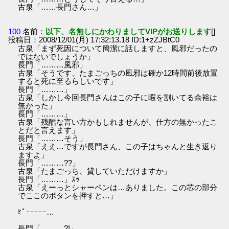
古泉「……長門さん…」
100
名前：
以下、名無しにかわりましてVIPがお送りします
[]
投稿日：2008/12/01(月) 17:32:13.18 ID:1+zZJBtC0
古泉「まず死因について簡潔に話しますと、風邪だったの
ではないでしょうか」
長門「………風邪」
古泉「そうです、たまごっちの風邪は確か12時間前後放置
すると死に至るらしいです」
長門「………」
古泉「しかし今回長門さんはこの子に暇を割いてる余裕は
無かった」
長門「………」
古泉「残酷な言い方かもしれませんが、仕方の無かったこ
とだと言えます」
長門「………そう」
古泉「ええ…ですが長門さん、この子はちゃんと生き返り
ますよ」
長門「………??」
古泉「たまごっち、貸していただけますか」
長門「………」ｽｯ
古泉「えーっとシャーペンは…ありました。この芯の部分
でここのボタンを押すと…」
ﾋﾟｰｰｰｰｰ…
長門「………?!」