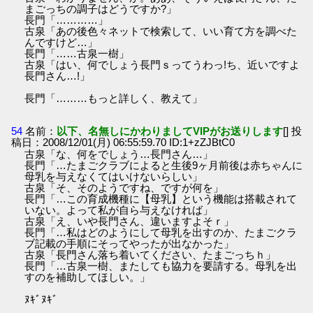
まごっちの調子はどうですか?」
長門「…………」
古泉「あの後色々ネットで検索して、いい育て方を調べた
んですけど…」
長門「……古泉一樹」
古泉「はい、何でしょう長門ｓってうわっ!ち、近いですよ
長門さん…!」
長門「………もっと詳しく、教えて」
54
名前：
以下、名無しにかわりましてVIPがお送りします
[] 投
稿日：2008/12/01(月) 06:55:59.70 ID:1+zZJBtC0
古泉「な、何をでしょう…長門さん…」
長門「…たまごクラブによると生後9ヶ月前後は赤ちゃんに
母乳を与えなくてはいけないらしい」
古泉「そ、そのようですね、ですが何を」
長門「…この育成機種に【母乳】という機能は搭載されて
いない。よって私が自ら与えなければ」
古泉「え、いや長門さん、違いますよそｒ」
長門「…私はどのようにして母乳を出すのか、たまごクラ
ブ記載の手順にそってやったが出なかった」
古泉「長門さん落ち着いてください、たまごっちｈ」
長門「…古泉一樹、またしても協力を要請する。母乳を出
すのを補助してほしい。」
ﾇｷﾞﾇｷﾞ