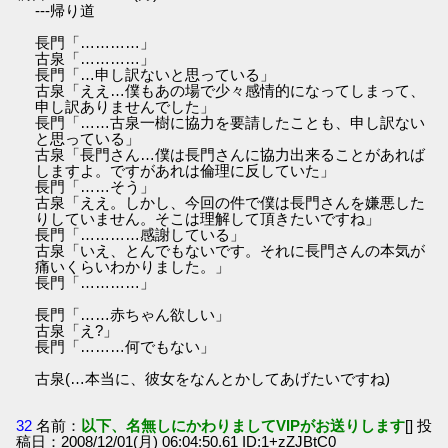
---帰り道
長門「…………」
古泉「…………」
長門「…申し訳ないと思っている」
古泉「ええ…僕もあの場で少々感情的になってしまって、
申し訳ありませんでした」
長門「……古泉一樹に協力を要請したことも、申し訳ない
と思っている」
古泉「長門さん…僕は長門さんに協力出来ることがあれば
しますよ。ですがあれは倫理に反していた」
長門「……そう」
古泉「ええ。しかし、今回の件で僕は長門さんを嫌悪した
りしていません。そこは理解して頂きたいですね」
長門「…………感謝している」
古泉「いえ、とんでもないです。それに長門さんの本気が
痛いくらいわかりました。」
長門「…………」
長門「……赤ちゃん欲しい」
古泉「え?」
長門「………何でもない」
古泉(…本当に、彼女をなんとかしてあげたいですね)
32
名前：
以下、名無しにかわりましてVIPがお送りします
[] 投
稿日：2008/12/01(月) 06:04:50.61 ID:1+zZJBtC0