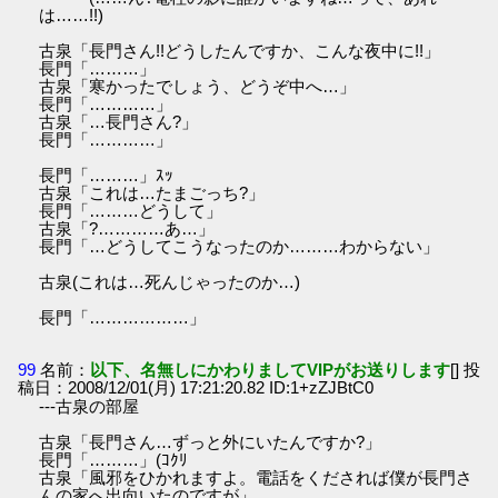
は……!!)
古泉「長門さん!!どうしたんですか、こんな夜中に!!」
長門「………」
古泉「寒かったでしょう、どうぞ中へ…」
長門「…………」
古泉「…長門さん?」
長門「…………」
長門「………」ｽｯ
古泉「これは…たまごっち?」
長門「………どうして」
古泉「?…………あ…」
長門「…どうしてこうなったのか………わからない」
古泉(これは…死んじゃったのか…)
長門「………………」
99
名前：
以下、名無しにかわりましてVIPがお送りします
[] 投
稿日：2008/12/01(月) 17:21:20.82 ID:1+zZJBtC0
---古泉の部屋
古泉「長門さん…ずっと外にいたんですか?」
長門「………」(ｺｸﾘ
古泉「風邪をひかれますよ。電話をくだされば僕が長門さ
んの家へ出向いたのですが」