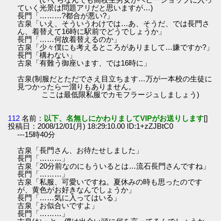
ていく光景は問題アリだと思いますが…)
長門「………?都合が悪い?」
古泉「いえ、そういうわけでは…あ、そうだ、では長門さ
ん、着替えて16時に駅前でどうでしょうか」
長門「……何故着替えるのか」
古泉「少々僕にも考えるところがありまして…嫌ですか?」
長門「構わない」
古泉「有難う御座います、では16時に」
古泉(制服だとただでさえ目立ちます…万が一本校の生徒に
見つかったら一溜りもありません。
ここは最低限私服でカモフラージュしましょう)
112
名前：
以下、名無しにかわりましてVIPがお送りします
[]
投稿日：2008/12/01(月) 18:29:10.00 ID:1+zZJBtC0
---15時40分
古泉「長門さん、お待たせしました」
長門「………」
古泉「20分前なのにもういるとは…流石長門さんですね」
長門「………」
古泉「私服、可愛いですね。夏休みの時も思ったのです
が、黄色がお好きなんでしょうか」
長門「……気に入ってはいる」
古泉「お似合いですよ」
長門「………」