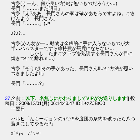
古泉(うーん、何か良い方法は無いものだろうか…)
長門「………また明日」
古泉「え?ああ、長門さんの家は確かあちらですよね。ごき
げんよう、長門さん」
長門「………」(ｺｸ
ｽﾀｽﾀ…
古泉(赤ん坊かー…動物は金銭的に手に入らないものが大
半…ハムスターですら維持費が馬鹿にならない…
しかし、たまごクラブを熟読する長門さんが目に
焼きついて離れｎ…)
古泉「そうだ!!その手があった、長門さん!!いい方法が思い
つきましたよ!!」
長門「………?」
37
名前：
以下、名無しにかわりましてVIPがお送りします
[] 投
稿日：2008/12/01(月) 06:14:49.47 ID:1+zZJBtC0
---翌日
ハルヒ「んもーキョンのヤツ!!今度団の条約を破ったら八つ
裂きにしてやるわ!!」
ｶﾞﾁｬｯ ﾊﾞﾝｯ!!