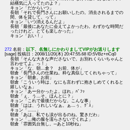
結構気に入ってたのよ？」
キョン「だからいつ」
長朝「それで長門さんにお願いしたの。消去されるまでの
間、体を貸して。って」
キョン「いつ消えるんだよ」
長朝「最後にあなたに会えてよかったわ。わずかな時間だ
ったけれど。とても楽しかった」
キョン「おい！」
272
名前：
以下、名無しにかわりましてVIPがお送りします
[sage] 投稿日：2008/11/20(木) 20:47:55.68 ID:5VBz+nCq0
長朝「そんな大きな声ださないで。お別れくらいちゃんと
言わせてよ。っ！」
キョン「な、朝…倉？ お前、体が」
朝倉「長門さんの仕業ね。粋な真似してくれちゃって」
キョン「朝倉。お前」
朝倉「こういう時は、なにも言わずに抱きしめてくれると
嬉しいなぁ」
キョン「あー分かったよ。ほれ」ﾊﾞﾌｯ
朝倉「ぇ、う…そ。ほんとに？」
キョン「これで最後だからな。こんな事」
朝倉「はは、うれしいなぁ。ぁ…ぅ、ｸﾞｽ」
キョン「……」
朝倉「あは、私でも涙が出るのね。驚きだわ」
キョン「…俺の服を濡らさないでくれよ」
朝倉「雰囲気台無し。─あと10秒ね」