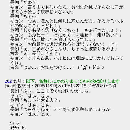
長朝「だめ？」
キョン「言うまでもないだろ。長門の外見でそんなに口が
達者じゃ怪しさ抜群じゃないか」
長朝「ちぇっ」
キョン「なぁ、ほんとに何しに来たんだよ。そろそろハル
ヒの奴もここｎっどわ！」
長朝「じゃあ早く逃げなくっちゃ！ さぁ行きましょ！」
キョン「あぶねー！ とにかく手を離せ！ 走り難い！」
長朝「だーめ。離したら逃げちゃうでしょ」
キョン「お前相手に逃げ切れるとは思ってない！ げ」
長朝「あ、古泉君ひさしぶり。ちょっと彼借りるわよ」
古泉「え、長門…さん？」
キョン「すまん古泉。ハルヒには適当にごまかしておいて
くれ」
古泉「はい…。お気をつけて…」（ ﾟдﾟ）ﾎﾟｶｰﾝ
262
名前：
以下、名無しにかわりましてVIPがお送りします
[sage] 投稿日：2008/11/20(木) 19:48:23.18 ID:5VBz+nCq0
長朝「ふぅ。ここまでくればいいかしら」
キョン「はぁ、はぁ」
長朝「ちょっと大丈夫？」
キョン「はぁ、はぁ」
長朝「つらそうねぇ。とりあえず休憩しましょうか」
キョン「はぁ、はぁ」
ｳｨｰﾝ
ｲﾗｼｬｰｾｰ