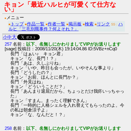
キョン「最近ハルヒが可愛くて仕方な
い」
メニュー
●
トップ
作品一覧
作者一覧
掲示板
検索
リンク
ハ
■
■
■
■
■
■
SS：
ルヒ「三毛別羆事件？何よそれ？」
大
小
中
257
名前：
以下、名無しにかわりましてVIPがお送りします
[sage] 投稿日：2008/11/20(木) 19:14:04.86 ID:5VBz+nCq0
長門「はぁい♪ キョン君」
キョン「な、長門！？」
長門「あは、久しぶりね」
キョン「いや、昨日も会ったが。いやそんな事より」
長門「どうしたの？」
キョン「お前、ほんとに長門か？」
長門「外見はね」
キョン「どういうことだ？」
長門「あんまり退屈だから、ちょっとだけ我侭いっちゃっ
た」
キョン「すまん。まったく理解できん」
長門「一時的に人格シェルを入れ替えてもらったのよ。今
の私は朝倉涼子よ」
キョン「な、なんだと！？」
258
名前：
以下、名無しにかわりましてVIPがお送りします