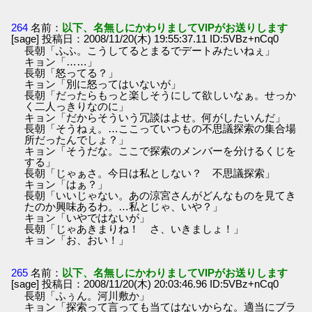
264
名前：
以下、名無しにかわりましてVIPがお送りします
[sage] 投稿日：2008/11/20(木) 19:55:37.11 ID:5VBz+nCq0
長朝「ふふ。こうしてるとまるでデートみたいねぇ」
キョン「……」
長朝「怒ってる？」
キョン「別に怒ってはいないが」
長朝「だったらもっと楽しそうにして欲しいなぁ。せっか
く二人っきりなのに」
キョン「だからそういう冗談はよせ。何がしたいんだ」
長朝「そうねぇ。…ここっていつもの不思議探索の集合場
所だったんでしょ？」
キョン「そうだな。ここで探索のメンバーを分けるくじを
する」
長朝「じゃぁさ。今日は私としない？ 不思議探索」
キョン「はぁ？」
長朝「いいじゃない。あの涼宮さんがどんなものを見てき
たのか興味あるわ。…私とじゃ、いや？」
キョン「いやではないが」
長朝「じゃあきまりね！ さ、いきましょ！」
キョン「お、おい！」
265
名前：
以下、名無しにかわりましてVIPがお送りします
[sage] 投稿日：2008/11/20(木) 20:03:46.96 ID:5VBz+nCq0
長朝「ふぅん。河川敷か」
キョン「探索って言っても当てはないからな。適当にブラ