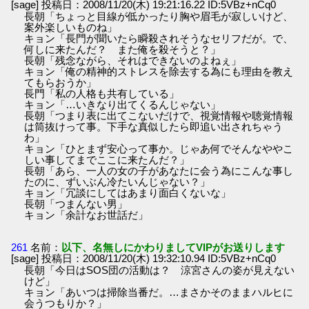
[sage] 投稿日：2008/11/20(木) 19:21:16.22 ID:5VBz+nCq0
長朝「ちょっと目線が低かったり胸や眉毛が寂しいけど、
案外楽しいものね」
キョン「長門が聞いたら瞬殺されそうなセリフだが。で、
何しに来たんだ？ また俺を殺そうと？」
長朝「残念ながら、それはできないのよねぇ」
キョン「俺の精神的ストレスを除去する為にも理由を教え
てもらおうか」
長門「私の人格も共有している」
キョン「…いきなり出てくるんじゃない」
長朝「つまり表に出てこないだけで、視覚情報や聴覚情報
は筒抜けって事。下手な真似したら即追い出されちゃう
わ」
キョン「ひとまず安心って事か。じゃあ何でそんなややこ
しい事してまでここに来たんだ？」
長朝「あら、一人の女の子があなたに会う為にこんな事し
たのに、ずいぶん冷たいんじゃない？」
キョン「冗談にしてはあまり面白くないな」
長朝「つまんない男」
キョン「余計なお世話だ」
261
名前：
以下、名無しにかわりましてVIPがお送りします
[sage] 投稿日：2008/11/20(木) 19:32:10.94 ID:5VBz+nCq0
長朝「今日はSOS団の活動は？ 涼宮さんの姿が見えない
けど」
キョン「あいつは掃除当番だ。…まさかそのままハルヒに
会うつもりか？」