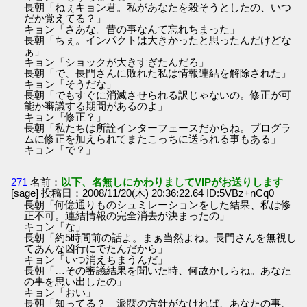
長朝「ねぇキョン君。私があなたを殺そうとしたの、いつ
だか覚えてる？」
キョン「さあな。昔の事なんて忘れちまった」
長朝「ちぇ。インパクトは大きかったと思ったんだけどな
ぁ」
キョン「ショックが大きすぎたんだろ」
長朝「で、長門さんに敗れた私は情報連結を解除された」
キョン「そうだな」
長朝「でもすぐに消滅させられる訳じゃないの。修正が可
能か審議する期間があるのよ」
キョン「修正？」
長朝「私たちは所詮インターフェースだからね。プログラ
ムに修正を加えられてまたこっちに送られる事もある」
キョン「で？」
271
名前：
以下、名無しにかわりましてVIPがお送りします
[sage] 投稿日：2008/11/20(木) 20:36:22.64 ID:5VBz+nCq0
長朝「何億通りものシュミレーションをした結果、私は修
正不可。連結情報の完全消去が決まったの」
キョン「な」
長朝「約5時間前の話よ。まぁ当然よね。長門さんを無視し
てあんな凶行にでたんだから」
キョン「いつ消えちまうんだ」
長朝「…その審議結果を聞いた時、何故かしらね。あなた
の事を思い出したの」
キョン「おい」
長朝「知ってる？ 派閥の方針がなければ、あなたの事、