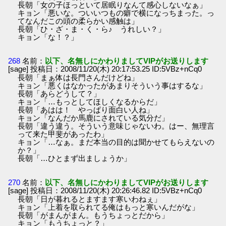
長朝「女の子ほっといて居眠りなんて感心しないなぁ」
キョン「悪いな。ついいつもの癖で横になっちまった。っ
てなんだこの頭の柔らかい感触は」
長朝「ひ・ざ・ま・く・ら♪ うれしい？」
キョン「な！？」
268
名前：
以下、名無しにかわりましてVIPがお送りします
[sage] 投稿日：2008/11/20(木) 20:17:53.25 ID:5VBz+nCq0
長朝「まぁ体は長門さんだけどね」
キョン「悪くはなかったがあまりそういう事はするな」
長朝「あらどうして？」
キョン「…もっとしてほしくなるからだ」
長朝「あはは！ やっぱり面白い人ね」
キョン「なんだか馬鹿にされている気分だ」
長朝「違う違う。そういう意味じゃないわ。はー、無理言
って来た甲斐があったわ」
キョン「…なぁ。まだ本当の目的は聞かせてもらえないの
か？」
長朝「…ひとまず出ましょうか」
270
名前：
以下、名無しにかわりましてVIPがお送りします
[sage] 投稿日：2008/11/20(木) 20:26:46.82 ID:5VBz+nCq0
長朝「日が暮れるとますます寒いわねぇ」
キョン「上着を取られてる俺はもっと寒いんだがな」
長朝「がまんがまん。もうちょっとだから」
キョン「もうちょっと？」