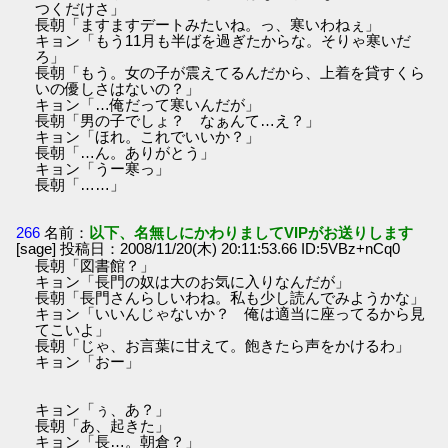
つくだけさ」
長朝「ますますデートみたいね。っ、寒いわねぇ」
キョン「もう11月も半ばを過ぎたからな。そりゃ寒いだ
ろ」
長朝「もう。女の子が震えてるんだから、上着を貸すくら
いの優しさはないの？」
キョン「…俺だって寒いんだが」
長朝「男の子でしょ？ なぁんて…え？」
キョン「ほれ。これでいいか？」
長朝「…ん。ありがとう」
キョン「うー寒っ」
長朝「……」
266
名前：
以下、名無しにかわりましてVIPがお送りします
[sage] 投稿日：2008/11/20(木) 20:11:53.66 ID:5VBz+nCq0
長朝「図書館？」
キョン「長門の奴は大のお気に入りなんだが」
長朝「長門さんらしいわね。私も少し読んでみようかな」
キョン「いいんじゃないか？ 俺は適当に座ってるから見
てこいよ」
長朝「じゃ、お言葉に甘えて。飽きたら声をかけるわ」
キョン「おー」
キョン「ぅ、あ？」
長朝「あ、起きた」
キョン「長…。朝倉？」