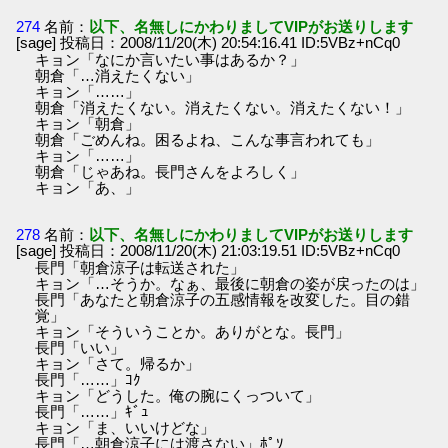
274
名前：
以下、名無しにかわりましてVIPがお送りします
[sage] 投稿日：2008/11/20(木) 20:54:16.41 ID:5VBz+nCq0
キョン「なにか言いたい事はあるか？」
朝倉「…消えたくない」
キョン「……」
朝倉「消えたくない。消えたくない。消えたくない！」
キョン「朝倉」
朝倉「ごめんね。困るよね、こんな事言われても」
キョン「……」
朝倉「じゃあね。長門さんをよろしく」
キョン「あ、」
278
名前：
以下、名無しにかわりましてVIPがお送りします
[sage] 投稿日：2008/11/20(木) 21:03:19.51 ID:5VBz+nCq0
長門「朝倉涼子は転送された」
キョン「…そうか。なぁ、最後に朝倉の姿が戻ったのは」
長門「あなたと朝倉涼子の五感情報を改変した。目の錯
覚」
キョン「そういうことか。ありがとな。長門」
長門「いい」
キョン「さて。帰るか」
長門「……」ｺｸ
キョン「どうした。俺の腕にくっついて」
長門「……」ｷﾞｭ
キョン「ま、いいけどな」
長門「…朝倉涼子には渡さない」ﾎﾟｿ