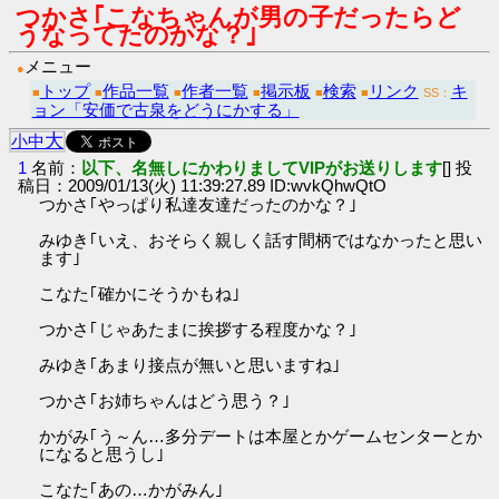
つかさ｢こなちゃんが男の子だったらど
うなってたのかな？｣
メニュー
●
トップ
作品一覧
作者一覧
掲示板
検索
リンク
キ
■
■
■
■
■
■
SS：
ョン「安価で古泉をどうにかする」
大
小
中
1
名前：
以下、名無しにかわりましてVIPがお送りします
[] 投
稿日：2009/01/13(火) 11:39:27.89 ID:wvkQhwQtO
つかさ｢やっぱり私達友達だったのかな？｣
みゆき｢いえ、おそらく親しく話す間柄ではなかったと思い
ます｣
こなた｢確かにそうかもね｣
つかさ｢じゃあたまに挨拶する程度かな？｣
みゆき｢あまり接点が無いと思いますね｣
つかさ｢お姉ちゃんはどう思う？｣
かがみ｢う～ん…多分デートは本屋とかゲームセンターとか
になると思うし｣
こなた｢あの…かがみん｣