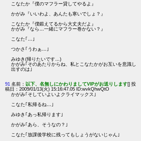
こなたか『僕のマフラー貸してやるよ』
かがみ『いいわよ、あんたも寒いでしょ？』
こなたか『僕鍛えてるから大丈夫だよ』
かがみ『なら…一緒にマフラー巻かない？』
こなた｢…｣
つかさ｢うわぁ…｣
みゆき(帰りたいです…)
かがみ｢そのあたりからね、私とこなたかがお互いを意識し
出すのは｣
91
名前：
以下、名無しにかわりましてVIPがお送りします
[] 投
稿日：2009/01/13(火) 15:16:47.05 ID:wvkQhwQtO
かがみ｢そしていよいよクライマックス｣
こなた｢私帰るね…｣
みゆき｢あっ私帰ります｣
かがみ｢あら、そうなの？｣
こなた｢放課後学校に残ってもしょうがないじゃん｣