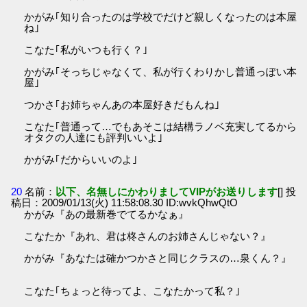
かがみ｢知り合ったのは学校でだけど親しくなったのは本屋
ね｣
こなた｢私がいつも行く？｣
かがみ｢そっちじゃなくて、私が行くわりかし普通っぽい本
屋｣
つかさ｢お姉ちゃんあの本屋好きだもんね｣
こなた｢普通って…でもあそこは結構ラノベ充実してるから
オタクの人達にも評判いいよ｣
かがみ｢だからいいのよ｣
20
名前：
以下、名無しにかわりましてVIPがお送りします
[] 投
稿日：2009/01/13(火) 11:58:08.30 ID:wvkQhwQtO
かがみ『あの最新巻でてるかなぁ』
こなたか『あれ、君は柊さんのお姉さんじゃない？』
かがみ『あなたは確かつかさと同じクラスの…泉くん？』
こなた｢ちょっと待ってよ、こなたかって私？｣