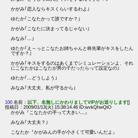
かがみ｢恋人ならキスくらいするわよ｣
ゆたか｢こなたかって誰ですか？｣
かがみ｢こなたに決まってるじゃない｣
みなみ｢…｣
ゆたか｢え～っとこなたお姉ちゃんと柊先輩がキスをしたん
ですか？｣
かがみ｢キスをするのはあくまでシミュレーションよ、それ
にこなたかはこなたが男の子だったらって設定なの｣
ゆたか｢…どうしよう｣
みなみ｢大丈夫、私が守るから｣
100
名前：
以下、名無しにかわりましてVIPがお送りします
[]
投稿日：2009/01/13(火) 15:38:14.46 ID:wvkQhwQtO
かがみ『こなたかの手って大きい…』
みなみ｢大丈夫？｣
こなたか『かがみんの手が小さくて可愛いんだよ』