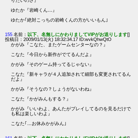
りたいのさ』
ゆたか『岩崎くん…』
ゆたか｢絶対こっちの岩崎くんの方がいいもん｣
155
名前：
以下、名無しにかわりましてVIPがお送りします
[]
投稿日：2009/01/13(火) 18:32:34.17 ID:wvkQhwQtO
かがみ『こなた、またゲームセンターなの？』
こなた『今日から新作がでてるんだよ』
かがみ『そのゲーム持ってるじゃない』
こなた『新キャラが４人追加されて細部も変更されてるん
だよ』
かがみ『そうなの？しょうがないわね』
こなた『かがみんもする？』
かがみ『いいわよ、あんたがプレイしてるのを見るだけで
も私は楽しいわよ』
こなた｢…お休みかがみん｣