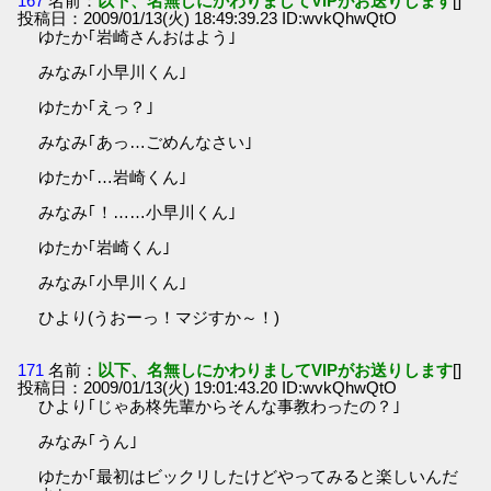
167
名前：
以下、名無しにかわりましてVIPがお送りします
[]
投稿日：2009/01/13(火) 18:49:39.23 ID:wvkQhwQtO
ゆたか｢岩崎さんおはよう｣
みなみ｢小早川くん｣
ゆたか｢えっ？｣
みなみ｢あっ…ごめんなさい｣
ゆたか｢…岩崎くん｣
みなみ｢！……小早川くん｣
ゆたか｢岩崎くん｣
みなみ｢小早川くん｣
ひより(うおーっ！マジすか～！)
171
名前：
以下、名無しにかわりましてVIPがお送りします
[]
投稿日：2009/01/13(火) 19:01:43.20 ID:wvkQhwQtO
ひより｢じゃあ柊先輩からそんな事教わったの？｣
みなみ｢うん｣
ゆたか｢最初はビックリしたけどやってみると楽しいんだ