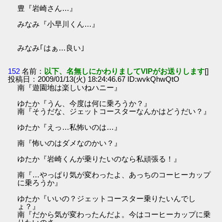
豊『岩崎さん…』
みなみ『小早川くん…』
みなみ｢はぁ…良い｣
152
名前：
以下、名無しにかわりましてVIPがお送りします
[]
投稿日：2009/01/13(火) 18:24:46.67 ID:wvkQhwQtO
南『遊園地は楽しいねハニー』
ゆたか『うん、今度は何に乗ろうか？』
南『そうだな、ジェットコースターなんかはどうだい？』
ゆたか『えっ…私怖いのは…』
南『怖いのはダメなのかい？』
ゆたか『岩崎くんが乗りたいのなら私頑張る！』
南『…やっぱり気が変わったよ、あっちのコーヒーカップ
に乗ろうか』
ゆたか『いいの？ジェットコースター乗りたいんでし
ょ？』
南『だから気が変わったんだよ。今はコーヒーカップに乗