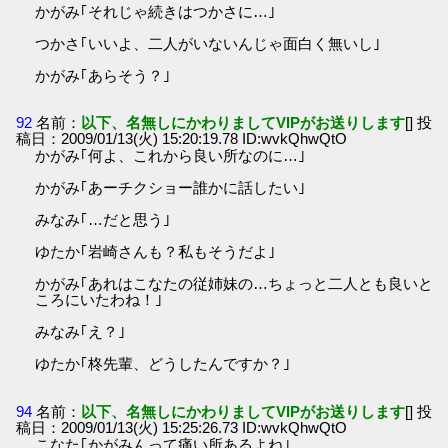
かがみ｢それじゃ続きはつかさに…｣
つかさ｢いいよ、二人がいないんじゃ面白く無いし｣
かがみ｢あらそう？｣
92
名前：
以下、名無しにかわりましてVIPがお送りします
[] 投
稿日：2009/01/13(火) 15:20:19.78 ID:wvkQhwQtO
かがみ｢何よ、これから良い所なのに…｣
かがみ｢あーチクショー誰かに話したい｣
みなみ｢…だと思う｣
ゆたか｢岩崎さんも？私もそうだよ｣
かがみ｢あれはこなたの従姉妹の…ちょっと二人とも良いと
ころにいたわね！｣
みなみ｢え？｣
ゆたか｢柊先輩、どうしたんですか？｣
94
名前：
以下、名無しにかわりましてVIPがお送りします
[] 投
稿日：2009/01/13(火) 15:25:26.73 ID:wvkQhwQtO
こなた｢かがみんって痛い所あるよね｣