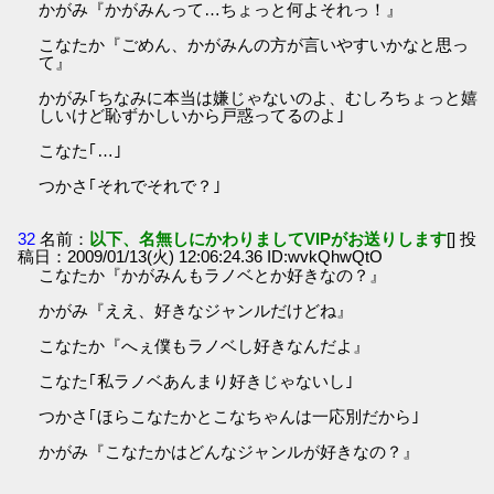
かがみ『かがみんって…ちょっと何よそれっ！』
こなたか『ごめん、かがみんの方が言いやすいかなと思っ
て』
かがみ｢ちなみに本当は嫌じゃないのよ、むしろちょっと嬉
しいけど恥ずかしいから戸惑ってるのよ｣
こなた｢…｣
つかさ｢それでそれで？｣
32
名前：
以下、名無しにかわりましてVIPがお送りします
[] 投
稿日：2009/01/13(火) 12:06:24.36 ID:wvkQhwQtO
こなたか『かがみんもラノベとか好きなの？』
かがみ『ええ、好きなジャンルだけどね』
こなたか『へぇ僕もラノベし好きなんだよ』
こなた｢私ラノベあんまり好きじゃないし｣
つかさ｢ほらこなたかとこなちゃんは一応別だから｣
かがみ『こなたかはどんなジャンルが好きなの？』