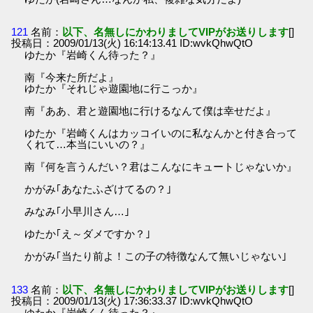
121
名前：
以下、名無しにかわりましてVIPがお送りします
[]
投稿日：2009/01/13(火) 16:14:13.41 ID:wvkQhwQtO
ゆたか『岩崎くん待った？』
南『今来た所だよ』
ゆたか『それじゃ遊園地に行こっか』
南『ああ、君と遊園地に行けるなんて僕は幸せだよ』
ゆたか『岩崎くんはカッコイいのに私なんかと付き合って
くれて…本当にいいの？』
南『何を言うんだい？君はこんなにキュートじゃないか』
かがみ｢あなたふざけてるの？｣
みなみ｢小早川さん…｣
ゆたか｢え～ダメですか？｣
かがみ｢当たり前よ！この子の特徴なんて無いじゃない｣
133
名前：
以下、名無しにかわりましてVIPがお送りします
[]
投稿日：2009/01/13(火) 17:36:33.37 ID:wvkQhwQtO
ゆたか『岩崎くん待った？』