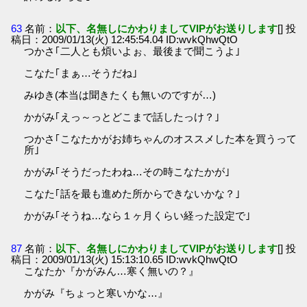
63
名前：
以下、名無しにかわりましてVIPがお送りします
[] 投
稿日：2009/01/13(火) 12:45:54.04 ID:wvkQhwQtO
つかさ｢二人とも煩いよぉ、最後まで聞こうよ｣
こなた｢まぁ…そうだね｣
みゆき(本当は聞きたくも無いのですが…)
かがみ｢えっ～っとどこまで話したっけ？｣
つかさ｢こなたかがお姉ちゃんのオススメした本を買うって
所｣
かがみ｢そうだったわね…その時こなたかが｣
こなた｢話を最も進めた所からできないかな？｣
かがみ｢そうね…なら１ヶ月くらい経った設定で｣
87
名前：
以下、名無しにかわりましてVIPがお送りします
[] 投
稿日：2009/01/13(火) 15:13:10.65 ID:wvkQhwQtO
こなたか『かがみん…寒く無いの？』
かがみ『ちょっと寒いかな…』