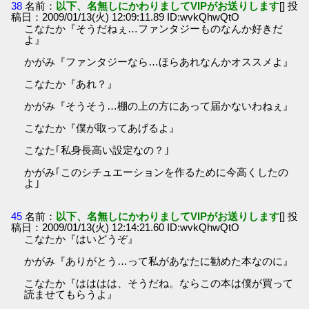
38
名前：
以下、名無しにかわりましてVIPがお送りします
[] 投
稿日：2009/01/13(火) 12:09:11.89 ID:wvkQhwQtO
こなたか『そうだねぇ…ファンタジーものなんか好きだ
よ』
かがみ『ファンタジーなら…ほらあれなんかオススメよ』
こなたか『あれ？』
かがみ『そうそう…棚の上の方にあって届かないわねぇ』
こなたか『僕が取ってあげるよ』
こなた｢私身長高い設定なの？｣
かがみ｢このシチュエーションを作るために今高くしたの
よ｣
45
名前：
以下、名無しにかわりましてVIPがお送りします
[] 投
稿日：2009/01/13(火) 12:14:21.60 ID:wvkQhwQtO
こなたか『はいどうぞ』
かがみ『ありがとう…って私があなたに勧めた本なのに』
こなたか『はははは、そうだね。ならこの本は僕が買って
読ませてもらうよ』