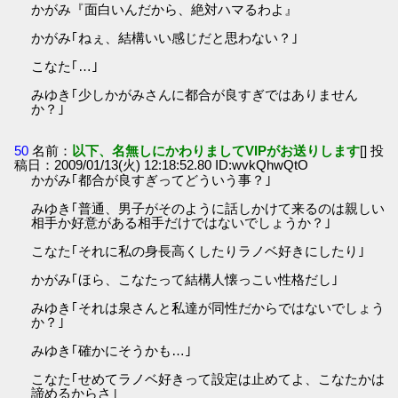
かがみ『面白いんだから、絶対ハマるわよ』
かがみ｢ねぇ、結構いい感じだと思わない？｣
こなた｢…｣
みゆき｢少しかがみさんに都合が良すぎではありません
か？｣
50
名前：
以下、名無しにかわりましてVIPがお送りします
[] 投
稿日：2009/01/13(火) 12:18:52.80 ID:wvkQhwQtO
かがみ｢都合が良すぎってどういう事？｣
みゆき｢普通、男子がそのように話しかけて来るのは親しい
相手か好意がある相手だけではないでしょうか？｣
こなた｢それに私の身長高くしたりラノベ好きにしたり｣
かがみ｢ほら、こなたって結構人懐っこい性格だし｣
みゆき｢それは泉さんと私達が同性だからではないでしょう
か？｣
みゆき｢確かにそうかも…｣
こなた｢せめてラノベ好きって設定は止めてよ、こなたかは
諦めるからさ｣