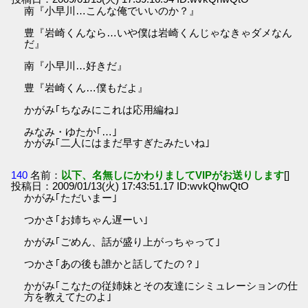
南『小早川…こんな俺でいいのか？』
豊『岩崎くんなら…いや僕は岩崎くんじゃなきゃダメなん
だ』
南『小早川…好きだ』
豊『岩崎くん…僕もだよ』
かがみ｢ちなみにこれは応用編ね｣
みなみ・ゆたか｢…｣
かがみ｢二人にはまだ早すぎたみたいね｣
140
名前：
以下、名無しにかわりましてVIPがお送りします
[]
投稿日：2009/01/13(火) 17:43:51.17 ID:wvkQhwQtO
かがみ｢ただいまー｣
つかさ｢お姉ちゃん遅ーい｣
かがみ｢ごめん、話が盛り上がっちゃって｣
つかさ｢あの後も誰かと話してたの？｣
かがみ｢こなたの従姉妹とその友達にシミュレーションの仕
方を教えてたのよ｣