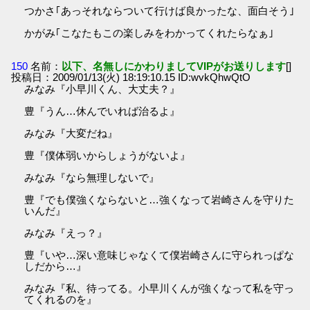
つかさ｢あっそれならついて行けば良かったな、面白そう｣
かがみ｢こなたもこの楽しみをわかってくれたらなぁ｣
150
名前：
以下、名無しにかわりましてVIPがお送りします
[]
投稿日：2009/01/13(火) 18:19:10.15 ID:wvkQhwQtO
みなみ『小早川くん、大丈夫？』
豊『うん…休んでいれば治るよ』
みなみ『大変だね』
豊『僕体弱いからしょうがないよ』
みなみ『なら無理しないで』
豊『でも僕強くならないと…強くなって岩崎さんを守りた
いんだ』
みなみ『えっ？』
豊『いや…深い意味じゃなくて僕岩崎さんに守られっぱな
しだから…』
みなみ『私、待ってる。小早川くんが強くなって私を守っ
てくれるのを』