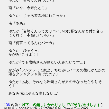
南『いや、今来たとこ』
ゆたか『じゃあ遊園地に行こっか』
南『ああ』
ゆたか『岩崎くんってカッコイいのに私なんかと付き合っ
てくれて…本当にいいの？』
南『何言ってるんだバーカ』
ゆたか『ひゃうっ』
かがみ｢こうよ！｣
ゆたか｢でも岩崎さんが冷たい人みたいです…｣
かがみ｢ツンデレって奴よ、ちなみにバーカの後にゆたかの
頭をクシャクシャ撫でたのよ｣
ゆたか｢ああ、それなら岩崎さんが男の子なったらやりそ
う｣
みなみ(私はそんな事しない…)
136
名前：
以下、名無しにかわりましてVIPがお送りします
[]
投稿日：2009/01/13(火) 17:39:16.94 ID:wvkQhwQtO