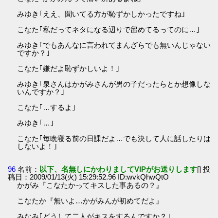
みゆき｢ええ、聞いてる方が恥ずかしかったですね｣
こなた｢私だってネタになる辺りで留めてるってのに…｣
みゆき｢でもあんなに言われてまんざらでも無いんじゃない
ですか？｣
こなた｢嫌だよ恥ずかしいよ！｣
みゆき｢泉さんはかがみさんが男の子だったらとか想像しな
いんですか？｣
こなた｢…するよ｣
みゆき｢…｣
こなた｢毎晩寝る前の日課だよ…でも決して人に話したりは
しないよ！｣
96
名前：
以下、名無しにかわりましてVIPがお送りします
[] 投
稿日：2009/01/13(火) 15:29:52.96 ID:wvkQhwQtO
かがみ『こなたかってキスした事あるの？』
こなたか『無いよ…かがみんが初めてだよ』
みなみ｢どうして二人がキスをするんですか？｣