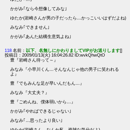
かがみ｢なら今想像してみな｣
ゆたか(岩崎さんが男の子だったら…かっこいいはずだよね)
みなみ｢できません｣
かがみ｢あんた結構生意気よね｣
118
名前：
以下、名無しにかわりましてVIPがお送りします
[]
投稿日：2009/01/13(火) 16:04:26.82 ID:wvkQhwQtO
豊『岩崎さん待って～』
みなみ『小早川くん…そんなんじゃ他の男子に笑われる
よ』
豊『でもみんな足が早いんだもん…』
みなみ『大丈夫？』
豊『ごめんね、僕体弱いから…』
かがみ｢やればできるじゃない｣
みなみ｢…思ったより良い｣
ゆたか(岩崎さん…なんか私、複雑な気分だよ)