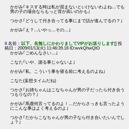
かがみ｢キスする時は私が屈まないといけないわよね…でも
男の子の場合ならもっと背が高いのかも｣
つかさ｢どうして付き合ってる事にまで話が進んでるの？｣
かがみ｢え？…いやっ…その…｣
8
名前：
以下、名無しにかわりましてVIPがお送りします
[] 投
稿日：2009/01/13(火) 11:46:39.18 ID:wvkQhwQtO
かがみ｢ごめんなさい…｣
こなた｢いや、謝る事じゃないよ｣
かがみ｢私、こういう事を寝る前に考えるのよね｣
こなた(妄想タイムだね)
つかさ｢お姉ちゃんはこなちゃんが男の子だったら付き合う
つもりなの？｣
かがみ｢馬鹿何言ってるのよ！…だからさっきも言ったよう
にこんな事はよく考えるのよ｣
つかさ｢だからこなちゃんが男の子なら付き合いたいんでし
ょ？｣