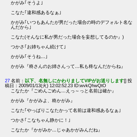
かがみ｢そうよ｣
こなた｢違和感あるなぁ｣
かがみ｢いつもあんたが男だった場合の時のデフォルト名な
んだから｣
こなた(そんなに私が男だった場合を妄想してるのか』)
つかさ｢お姉ちゃん続けて｣
かがみ｢そうね…｣
かがみ『柊さんのお姉さんって…私も柊なんだからね』
27
名前：
以下、名無しにかわりましてVIPがお送りします
[] 投
稿日：2009/01/13(火) 12:02:52.23 ID:wvkQhwQtO
こなたか『ごめんごめん…えっ～っと名前は確か』
かがみ『かがみよ、柊かがみ』
こなた｢やっぱりこなたかって名前は違和感あるなぁ｣
つかさ｢こなちゃん静かに！｣
こなたか『かがみか…じゃあかがみんだね』