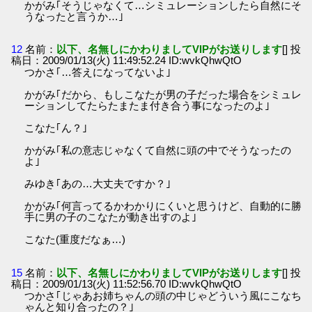
かがみ｢そうじゃなくて…シミュレーションしたら自然にそ
うなったと言うか…｣
12
名前：
以下、名無しにかわりましてVIPがお送りします
[] 投
稿日：2009/01/13(火) 11:49:52.24 ID:wvkQhwQtO
つかさ｢…答えになってないよ｣
かがみ｢だから、もしこなたが男の子だった場合をシミュレ
ーションしてたらたまたま付き合う事になったのよ｣
こなた｢ん？｣
かがみ｢私の意志じゃなくて自然に頭の中でそうなったの
よ｣
みゆき｢あの…大丈夫ですか？｣
かがみ｢何言ってるかわかりにくいと思うけど、自動的に勝
手に男の子のこなたが動き出すのよ｣
こなた(重度だなぁ…)
15
名前：
以下、名無しにかわりましてVIPがお送りします
[] 投
稿日：2009/01/13(火) 11:52:56.70 ID:wvkQhwQtO
つかさ｢じゃあお姉ちゃんの頭の中じゃどういう風にこなち
ゃんと知り合ったの？｣