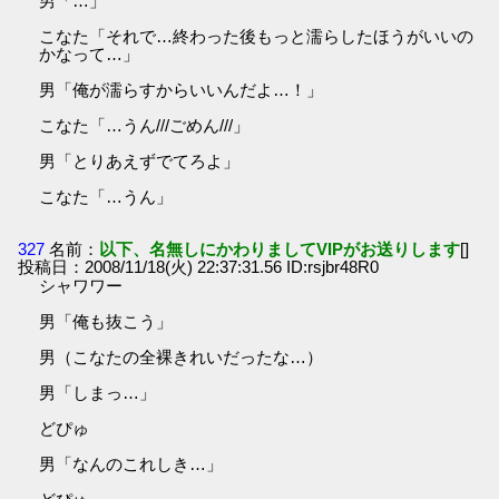
男「…」
こなた「それで…終わった後もっと濡らしたほうがいいの
かなって…」
男「俺が濡らすからいいんだよ…！」
こなた「…うん///ごめん///」
男「とりあえずでてろよ」
こなた「…うん」
327
名前：
以下、名無しにかわりましてVIPがお送りします
[]
投稿日：2008/11/18(火) 22:37:31.56 ID:rsjbr48R0
シャワワー
男「俺も抜こう」
男（こなたの全裸きれいだったな…）
男「しまっ…」
どぴゅ
男「なんのこれしき…」