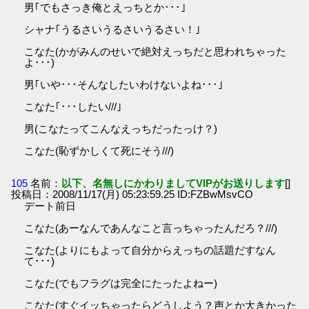
男｢でもさっき俺とえっちとか･･･｣
シャナ｢うるさいうるさいうるさい！｣
こなた(かがみんのせいで絶対えっちだと思われちゃった
よ･･･)
男｢いや･･･そんなしたいわけないよね･･･｣
こなた｢･･･したい///｣
男(こなたってこんなえっちだったっけ？)
こなた(恥ずかしくて死にそう///)
105
名前：
以下、名無しにかわりましてVIPがお送りします
[]
投稿日：2008/11/17(月) 05:23:59.25 ID:FZBwMsvCO
デート前日
こなた(あーなんであんなこと言っちゃったんだろ？///)
こなた(よりにもよって自分からえっちの話題だすなん
て･･･)
こなた(でもフラグは完全にたったよねー)
こなた(すぐイッちゃったらどうしよう？声とか大きかった