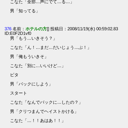
こなた「全部…声にでて…る…」
男「知ってる」
376
名前：
ホテルの方
[] 投稿日：2008/11/19(水) 00:59:02.83
ID:E0F2D1vf0
男「もう…いきそう？」
こなた「ん！…まだ…だいじょう…ぶ！」
男「俺もういきそ」
こなた「別に…いいけど…」
ピタ
男「バックにしよう」
スタート
こなた「なんでバックに…したの？」
男「クリつまんでヘイストかける」
こなた「…！！あはあ！！」