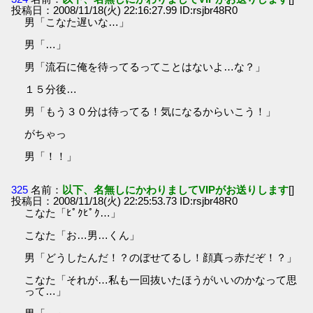
投稿日：2008/11/18(火) 22:16:27.99 ID:rsjbr48R0
男「こなた遅いな…」
男「…」
男「流石に俺を待ってるってことはないよ…な？」
１５分後…
男「もう３０分は待ってる！気になるからいこう！」
がちゃっ
男「！！」
325
名前：
以下、名無しにかわりましてVIPがお送りします
[]
投稿日：2008/11/18(火) 22:25:53.73 ID:rsjbr48R0
こなた「ﾋﾟｸﾋﾟｸ…」
こなた「お…男…くん」
男「どうしたんだ！？のぼせてるし！顔真っ赤だぞ！？」
こなた「それが…私も一回抜いたほうがいいのかなって思
って…」