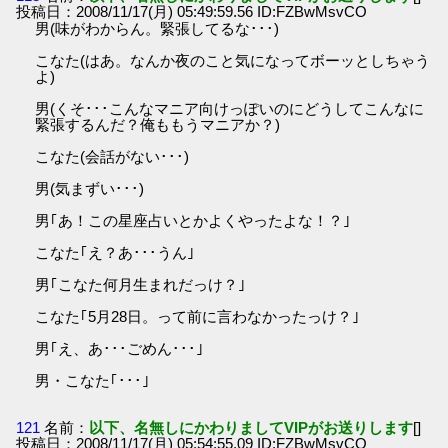
投稿日：2008/11/17(月) 05:49:59.56 ID:FZBwMsvCO
男(味がわからん。緊張してるな･･･)
こなた(はあ。なんか夜のこと気になってボーッとしちゃう
よ)
男(くそ･･･こんなマニア向けっぽいのにどうしてこんなに
緊張するんだ？俺ももうマニアか？)
こなた(会話がない･･･)
男(気まずい･･･)
男｢あ！この星座占いとかよくやったよな！？｣
こなた｢え？あ･･･うん｣
男｢こなた何月生まれだっけ？｣
こなた｢5月28日。って前に言わなかったっけ？｣
男｢え、あ･･･ごめん･･･｣
男・こなた｢･･･｣
121
名前：
以下、名無しにかわりましてVIPがお送りします
[]
投稿日：2008/11/17(月) 05:54:55.09 ID:FZBwMsvCO