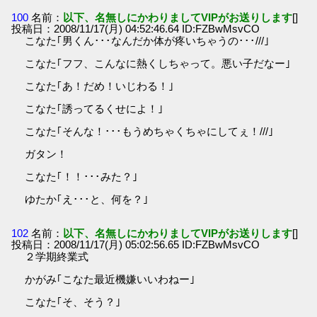
100
名前：
以下、名無しにかわりましてVIPがお送りします
[]
投稿日：2008/11/17(月) 04:52:46.64 ID:FZBwMsvCO
こなた｢男くん･･･なんだか体が疼いちゃうの･･･///｣
こなた｢フフ、こんなに熱くしちゃって。悪い子だなー｣
こなた｢あ！だめ！いじわる！｣
こなた｢誘ってるくせによ！｣
こなた｢そんな！･･･もうめちゃくちゃにしてぇ！///｣
ガタン！
こなた｢！！･･･みた？｣
ゆたか｢え･･･と、何を？｣
102
名前：
以下、名無しにかわりましてVIPがお送りします
[]
投稿日：2008/11/17(月) 05:02:56.65 ID:FZBwMsvCO
２学期終業式
かがみ｢こなた最近機嫌いいわねー｣
こなた｢そ、そう？｣