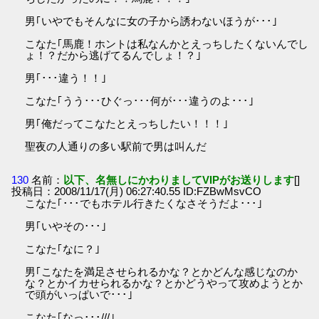
男｢いやでもそんなに女の子から誘わないほうが･･･｣
こなた｢馬鹿！ホントは私なんかとえっちしたくないんでし
ょ！？だから逃げてるんでしょ！？｣
男｢･･･違う！！｣
こなた｢うう･･･ひぐっ･･･何が･･･違うのよ･･･｣
男｢俺だってこなたとえっちしたい！！！｣
聖夜の人通りの多い駅前で男は叫んだ
130
名前：
以下、名無しにかわりましてVIPがお送りします
[]
投稿日：2008/11/17(月) 06:27:40.55 ID:FZBwMsvCO
こなた｢･･･でもホテル行きたくなさそうだよ･･･｣
男｢いやその･･･｣
こなた｢なに？｣
男｢こなたを満足させられるかな？とかどんな感じなのか
な？とかイカせられるかな？とかどうやって攻めようとか
で頭がいっぱいで･･･｣
こなた｢なっ･･･///｣