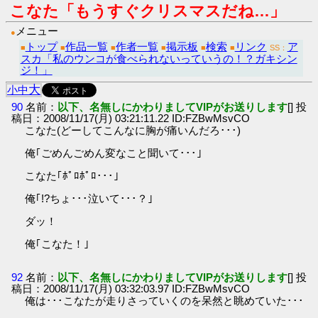
こなた「もうすぐクリスマスだね…」
メニュー
●
トップ
作品一覧
作者一覧
掲示板
検索
リンク
ア
■
■
■
■
■
■
SS：
スカ「私のウンコが食べられないっていうの！？ガキシン
ジ！」
大
小
中
90
名前：
以下、名無しにかわりましてVIPがお送りします
[] 投
稿日：2008/11/17(月) 03:21:11.22 ID:FZBwMsvCO
こなた(どーしてこんなに胸が痛いんだろ･･･)
俺｢ごめんごめん変なこと聞いて･･･｣
こなた｢ﾎﾟﾛﾎﾟﾛ･･･｣
俺｢!?ちょ･･･泣いて･･･？｣
ダッ！
俺｢こなた！｣
92
名前：
以下、名無しにかわりましてVIPがお送りします
[] 投
稿日：2008/11/17(月) 03:32:03.97 ID:FZBwMsvCO
俺は･･･こなたが走りさっていくのを呆然と眺めていた･･･