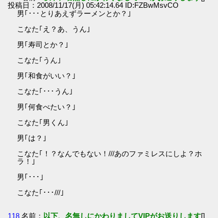
投稿日：2008/11/17(月) 05:42:14.64 ID:FZBwMsvCO
男｢･･･とりあえずラーメンとか？｣
こなた｢え？あ、うん｣
男｢寿司とか？｣
こなた｢うん｣
男｢和食がいい？｣
こなた｢･･･うん｣
男｢何食べたい？｣
こなた｢男くん｣
男｢は？｣
こなた｢！？なんでもない！///あのファミレスにしよ？ホ
ラ！｣
男｢･･･｣
こなた｢･･･///｣
118
名前：
以下、名無しにかわりましてVIPがお送りします
[]