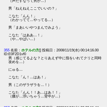
（声だすなって男が…）
男「ねえねえここでいいの？」
こなた「んん！」
（わかってて…やってる…）
男「まあいいやつまんでみよう」
こなた「はああ…！」
（や…やばい…）
355
名前：
ホテルの方
[] 投稿日：2008/11/19(水) 00:14:16.00
ID:E0F2D1vf0
男（感じてるよな？とりあえず中に指をいれてクリと同時
攻めを…）
にゅる…
こなた「ん！…はあ！」
男（このザラザラを…！）
こなた「んん！！あ…はあ！！」
（腰が…浮いちゃう…背中が…）