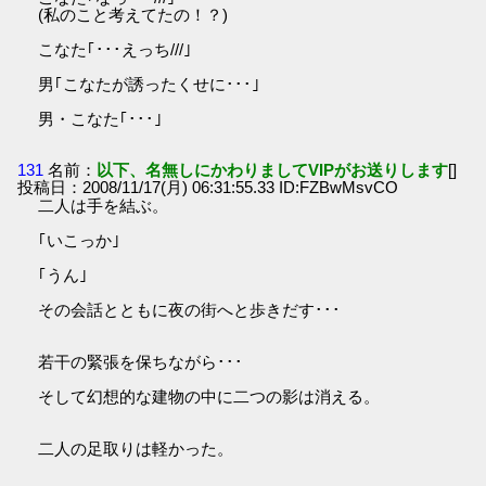
(私のこと考えてたの！？)
こなた｢･･･えっち///｣
男｢こなたが誘ったくせに･･･｣
男・こなた｢･･･｣
131
名前：
以下、名無しにかわりましてVIPがお送りします
[]
投稿日：2008/11/17(月) 06:31:55.33 ID:FZBwMsvCO
二人は手を結ぶ。
｢いこっか｣
｢うん｣
その会話とともに夜の街へと歩きだす･･･
若干の緊張を保ちながら･･･
そして幻想的な建物の中に二つの影は消える。
二人の足取りは軽かった。