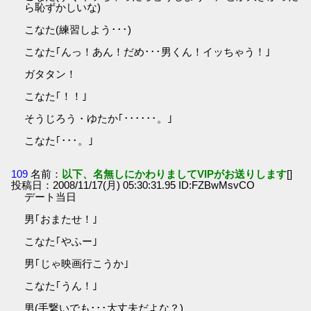
ら恥ずかしいな)
こなた(練習しよう･･･)
こなた｢んっ！あん！だめ･･･男くん！イッちゃう！｣
ガタタン！
こなた｢！！｣
そうじろう・ゆたか｢･･････。｣
こなた｢･･･。｣
109
名前：
以下、名無しにかわりましてVIPがお送りします
[]
投稿日：2008/11/17(月) 05:30:31.95 ID:FZBwMsvCO
デート当日
男｢おまたせ！｣
こなた｢やふー｣
男｢じゃ映画行こうか｣
こなた｢うん！｣
男(手繋いでも･･･大丈夫だよな？)