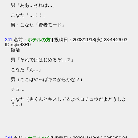
男「ああ…それは…」
こなた「…！！」
男・こなた「賢者モード」
341
名前：
ホテルの方
[] 投稿日：2008/11/18(火) 23:49:26.03
ID:rsjbr48R0
復活
男「それでははじめるぞ…？」
こなた「ん…」
男（ここはやっぱキスからかな？）
チュ…
こなた（男くんとキスしてるよベロチュウだよどうしよ
う…）