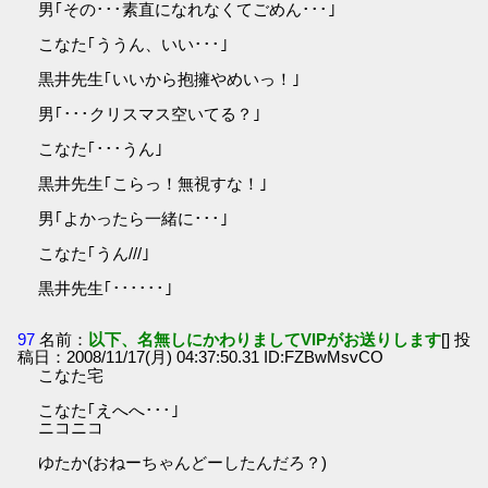
男｢その･･･素直になれなくてごめん･･･｣
こなた｢ううん、いい･･･｣
黒井先生｢いいから抱擁やめいっ！｣
男｢･･･クリスマス空いてる？｣
こなた｢･･･うん｣
黒井先生｢こらっ！無視すな！｣
男｢よかったら一緒に･･･｣
こなた｢うん///｣
黒井先生｢･･････｣
97
名前：
以下、名無しにかわりましてVIPがお送りします
[] 投
稿日：2008/11/17(月) 04:37:50.31 ID:FZBwMsvCO
こなた宅
こなた｢えへへ･･･｣
ニコニコ
ゆたか(おねーちゃんどーしたんだろ？)