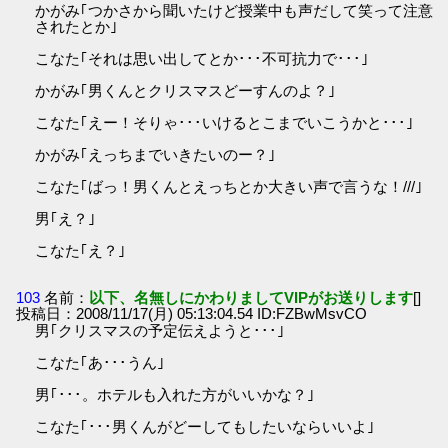
かがみ｢つかさから聞いたけど授業中も声だして笑って注意
されたとか｣
こなた｢それは思い出してとか･･･不可抗力で･･･｣
かがみ｢男くんとクリスマスどーすんのよ？｣
こなた｢えー！そりゃ･･･いけるとこまでいこうかと･･･｣
かがみ｢えっちまでいきたいのー？｣
こなた｢ばっ！男くんとえっちとか大きい声で言うな！///｣
男｢え？｣
こなた｢え？｣
103
名前：
以下、名無しにかわりましてVIPがお送りします
[]
投稿日：2008/11/17(月) 05:13:04.54 ID:FZBwMsvCO
男｢クリスマスの予定伝えようと･･･｣
こなた｢あ･･･うん｣
男｢･･･。ホテルも入れた方がいいかな？｣
こなた｢･･･男くんがどーしてもしたいならいいよ｣