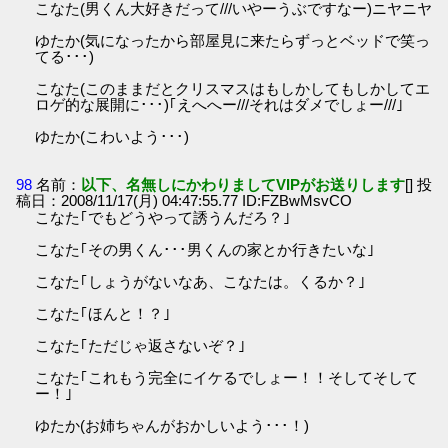
こなた(男くん大好きだって///いやーうぶですなー)ニヤニヤ
ゆたか(気になったから部屋見に来たらずっとベッドで笑っ
てる･･･)
こなた(このままだとクリスマスはもしかしてもしかしてエ
ロゲ的な展開に･･･)｢えへへー///それはダメでしょー///｣
ゆたか(こわいよう･･･)
98
名前：
以下、名無しにかわりましてVIPがお送りします
[] 投
稿日：2008/11/17(月) 04:47:55.77 ID:FZBwMsvCO
こなた｢でもどうやって誘うんだろ？｣
こなた｢その男くん･･･男くんの家とか行きたいな｣
こなた｢しょうがないなあ、こなたは。くるか？｣
こなた｢ほんと！？｣
こなた｢ただじゃ返さないぞ？｣
こなた｢これもう完全にイケるでしょー！！そしてそして
ー！｣
ゆたか(お姉ちゃんがおかしいよう･･･！)