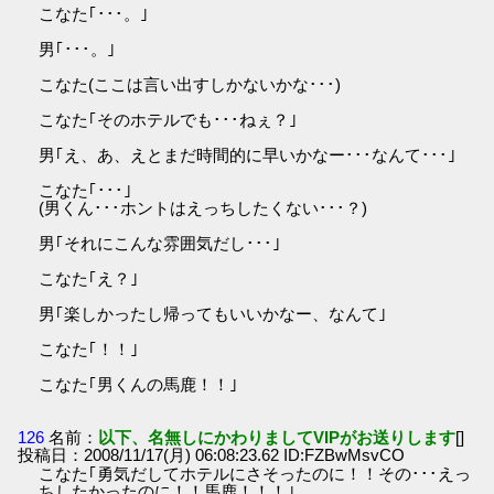
こなた｢･･･。｣
男｢･･･。｣
こなた(ここは言い出すしかないかな･･･)
こなた｢そのホテルでも･･･ねぇ？｣
男｢え、あ、えとまだ時間的に早いかなー･･･なんて･･･｣
こなた｢･･･｣
(男くん･･･ホントはえっちしたくない･･･？)
男｢それにこんな雰囲気だし･･･｣
こなた｢え？｣
男｢楽しかったし帰ってもいいかなー、なんて｣
こなた｢！！｣
こなた｢男くんの馬鹿！！｣
126
名前：
以下、名無しにかわりましてVIPがお送りします
[]
投稿日：2008/11/17(月) 06:08:23.62 ID:FZBwMsvCO
こなた｢勇気だしてホテルにさそったのに！！その･･･えっ
ちしたかったのに！！馬鹿！！！｣