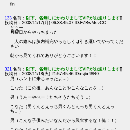
fin
133
名前：
以下、名無しにかわりましてVIPがお送りします
[]
投稿日：2008/11/17(月) 06:33:45.07 ID:FZBwMsvCO
どもー
月曜日からやっちまった
二人の絡みは脳内補完やらもしくは引き継いでやってくだ
さい
朝から見てくれてありがとうございます！！
321
名前：
以下、名無しにかわりましてVIPがお送りします
[]
投稿日：2008/11/18(火) 21:57:45.46 ID:rsjbr48R0
男（ホントに来ちゃったよ…）
こなた（この後…あんなことやこんなことを…）
男（うあーやべー！たちそうたちそう…）
こなた（男くんとえっち男くんとえっち男くんとえっ
ち…）
男（こんな子供みたいなんだから興奮するな！俺！！）
こなた（えっちえっちえっちえっちえっちえっちｒｙ）