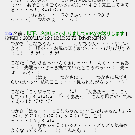
っ･･･ あそこもすごく小さいのに･･･すごく充血してきて
る・・・っ！）ｸﾆｭﾁｭｸﾁｭ
（はぁっ・・・つかさぁっ・・・つかさ
っ・・・）「つかさぁ・・・っ！」
135
名前：
以下、名無しにかわりましてVIPがお送りします
[]
投稿日：2008/11/14(金) 16:19:52.72 ID:hxRb2F4b0
つかさ「こなちゃん・・・！ こなちゃんっ・・・すごい
よぅ･･･！ 腰が・・お尻のほうまでっ・・・ぴりぴりする
っ…！」ﾆﾁｭｸﾁｭ、ﾆﾁｭｸﾁｭ
こなた「つかさぁっ･･･んくぁはっ･･･！ んく・・っぁあ
っ！ 先端っ･･･さっき撫でていたところのっ･･･！ 先っ
ぽ･･･んぅっ！」
（はぁ・・・つかさにっ・・・つかさに見ても
らいたいっ･･･私のここっ・・・見られながらっ・・・）
こなた「こうやってっ！」 ｸﾆﾁｭ 「んああっ、こ、こう
してっ！」ｸﾆｭﾁｭｸﾁｭ 「っくああっ･･･こんな風にやってみ
てえっ！ｸﾆｭﾁｭｸﾆｭﾁｭ･･･
つかさ「はぁ・・・っこなちゃんっ･･･こなちゃぁん！」ｸﾆ
ｭｸﾆｭ、ｸﾞﾌﾟﾁｭ、ﾁｭｸﾆｭﾁｭ、ｸﾞﾆｭﾁｭ「こ、こう
っ・・・！？」ｸﾆｭﾁｭ
（こなちゃん見ているとっ・・・どんどん気持ち
よくなってくるっ･･･！）「んああっ･･･！」