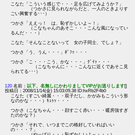
こなた「こういう感じで・・・足を広げてみようか？」
（つかさに見られながらだと、一人のときよりす
ごい興奮する･･･）
つかさ「ええっ！ は、恥ずかしいよ～！」
（こなちゃんのあそこ・・・こんな風になってい
るんだ・・・）
こなた「そんなことないって 女の子同士、でしょ？」
つかさ「う、うん・・・」ﾎﾞﾌｯ・・・
つかさ「こ・・・こう、かな・・・」ｸﾞｲｯ・・・
（こなちゃんに・・・こんなに近くであそこ見
られてる･･･）
120
名前：
以下、名無しにかわりましてVIPがお送りします
[]
投稿日：2008/11/14(金) 15:03:09.38 ID:hxRb2F4b0
こなた（すごい綺麗・・・双子だし、かがみもこういう形
なのかな・・・）ｷｭｩｯ・・・
つかさ（こなちゃん・・・顔すごく赤い・・・暖房強すぎ
たのかな？）
つかさ「それで、いつまでこの格好していればいい
の・・・？」
（やっぱり・・・恥ずかしいよ～・・・）