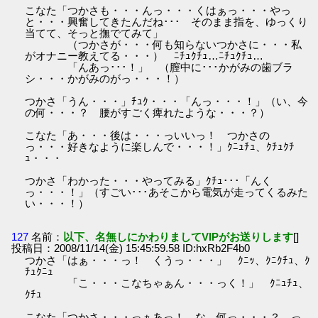
こなた「つかさも・・・んっ・・・くはぁっ・・・やっ
と・・・興奮してきたんだね･･･ そのまま指を、ゆっくり
当てて、そっと撫でてみて」
（つかさが・・・何も知らないつかさに・・・私
がオナニー教えてる・・・） ﾆﾁｭｸﾁｭ…ﾆﾁｭｸﾁｭ…
「んあっ･･･！」 （膣中に･･･かがみの歯ブラ
シ・・・かがみのがっ・・・！）
つかさ「うん・・・」ﾁｭｸ・・・「んっ・・・！」（い、今
の何・・・？ 腰がすごく痺れたような・・・？）
こなた「あ・・・後は・・・っいいっ！ つかさの
っ・・・好きなように楽しんで・・・！」ｸﾆｭﾁｭ、ｸﾁｭｸﾁ
ｭ・・・
つかさ「わかった・・・やってみる」ｸﾁｭ･･･「んく
っ・・・！」（すごい･･･あそこから電気が走ってくるみた
い・・・！）
127
名前：
以下、名無しにかわりましてVIPがお送りします
[]
投稿日：2008/11/14(金) 15:45:59.58 ID:hxRb2F4b0
つかさ「はぁ・・・っ！ くうっ・・・」 ｸﾆｯ、ｸﾆｸﾁｭ、ｸ
ﾁｭｸﾆｭ
「こ・・・こなちゃぁん・・・っく！」 ｸﾆｭﾁｭ、
ｸﾁｭ
こなた「つかさ・・・っぁあっ！ な、何っ・・・？ っ