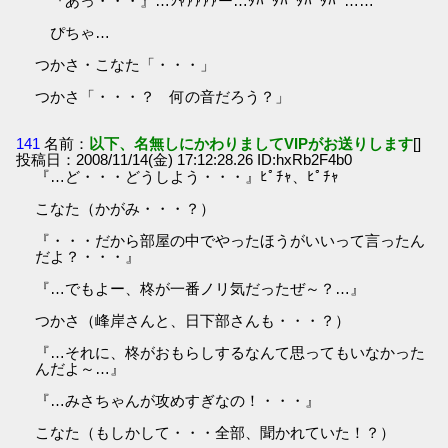
『あっ・・・』…ｼｬｧｧｧｧー…ﾀﾊﾟﾀﾊﾟﾀﾊﾟﾀﾊﾟ……
ぴちゃ…
つかさ・こなた「・・・」
つかさ「・・・？ 何の音だろう？」
141
名前：
以下、名無しにかわりましてVIPがお送りします
[]
投稿日：2008/11/14(金) 17:12:28.26 ID:hxRb2F4b0
『…ど・・・どうしよう・・・』ﾋﾟﾁｬ、ﾋﾟﾁｬ
こなた（かがみ・・・？）
『・・・だから部屋の中でやったほうがいいって言ったん
だよ？・・・』
『…でもよー、柊が一番ノリ気だったぜ～？…』
つかさ（峰岸さんと、日下部さんも・・・？）
『…それに、柊がおもらしするなんて思ってもいなかった
んだよ～…』
『…みさちゃんが攻めすぎなの！・・・』
こなた（もしかして・・・全部、聞かれていた！？）