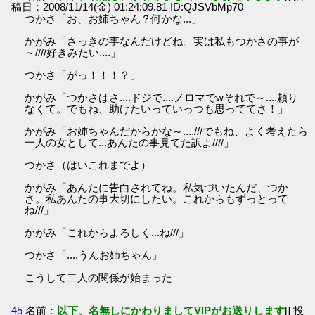
稿日：2008/11/14(金) 01:24:09.81 ID:QJSVbMp70
つかさ「お、お姉ちゃん？何かな...」
かがみ「さっきの事なんだけどね。実は私もつかさの事が
～////好きみたい....」
つかさ「がっ！！！？」
かがみ「つかさはさ....ドジで....ノロマでwそれで～....頼り
なくて。でもね、助けたいっていっつも思っててさ！」
かがみ「お姉ちゃんだからかな～....///でもね、よく考えたら
一人の女として...あんたの事見てた訳よ////」
つかさ（はいこれまでよ）
かがみ「あんたに告白されてね。私気づいたんだ、つか
さ。私あんたの事大切にしたい。これからもずっとって
ね///」
かがみ「これからよろしく...ね///」
つかさ「....うんお姉ちゃん」
こうして二人の関係が始まった
45
名前：
以下、名無しにかわりましてVIPがお送りします
[] 投