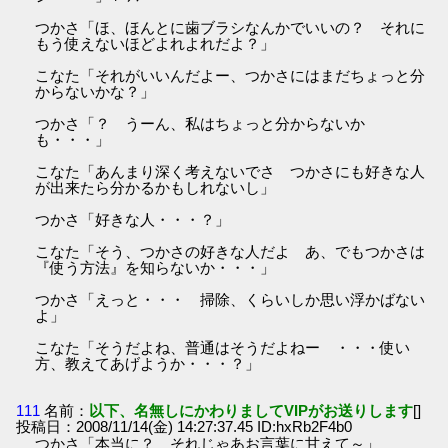
つかさ「ほ、ほんとに歯ブラシなんかでいいの？ それに
もう使えないほどよれよれだよ？」
こなた「それがいいんだよー、つかさにはまだちょっと分
からないかな？」
つかさ「？ うーん、私はちょっと分からないか
も・・・」
こなた「あんまり深く考えないでさ つかさにも好きな人
が出来たら分かるかもしれないし」
つかさ「好きな人・・・？」
こなた「そう、つかさの好きな人だよ あ、でもつかさは
『使う方法』を知らないか・・・」
つかさ「えっと・・・ 掃除、くらいしか思い浮かばない
よ」
こなた「そうだよね、普通はそうだよねー ・・・使い
方、教えてあげようか・・・？」
111
名前：
以下、名無しにかわりましてVIPがお送りします
[]
投稿日：2008/11/14(金) 14:27:37.45 ID:hxRb2F4b0
つかさ「本当に？ それじゃあお言葉に甘えて～」