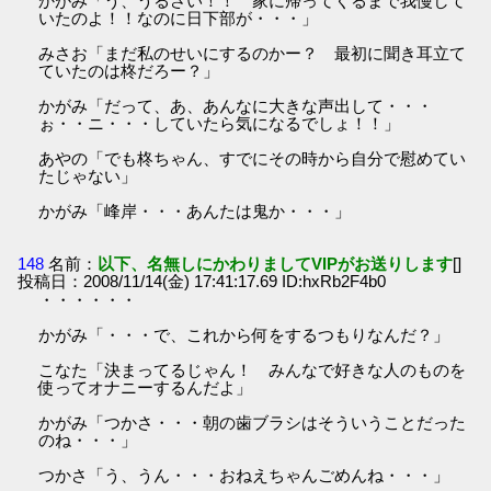
かがみ「う、うるさい！！ 家に帰ってくるまで我慢して
いたのよ！！なのに日下部が・・・」
みさお「まだ私のせいにするのかー？ 最初に聞き耳立て
ていたのは柊だろー？」
かがみ「だって、あ、あんなに大きな声出して・・・
ぉ・・ニ・・・していたら気になるでしょ！！」
あやの「でも柊ちゃん、すでにその時から自分で慰めてい
たじゃない」
かがみ「峰岸・・・あんたは鬼か・・・」
148
名前：
以下、名無しにかわりましてVIPがお送りします
[]
投稿日：2008/11/14(金) 17:41:17.69 ID:hxRb2F4b0
・・・・・・
かがみ「・・・で、これから何をするつもりなんだ？」
こなた「決まってるじゃん！ みんなで好きな人のものを
使ってオナニーするんだよ」
かがみ「つかさ・・・朝の歯ブラシはそういうことだった
のね・・・」
つかさ「う、うん・・・おねえちゃんごめんね・・・」