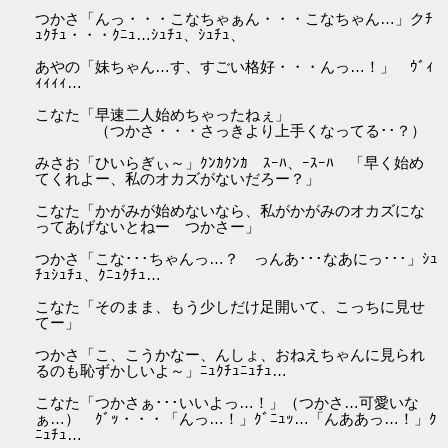
つかさ「んっ・・・こなちゃぁん・・・こなちゃん…」クﾁ
ｭｸﾁｭ・・・ｸﾆｭ…ｼｭﾁｭ、ｼｭﾁｭ、
あやの「妹ちゃん…す、すごい格好・・・んっ…！」 ｳﾞｨ
ｨｨｨｨ…
こなた「早速二人始めちゃったねぇ」
（つかさ・・・さっきより上手くなってる･･？）
みさお「ひいらぎぃ～」ｸﾝｶｸﾝｶ ｽｰﾊ、ｰｽｰﾊ 「早く始め
てくれよー、私のオカズがないだろー？」
こなた「かがみが始めないなら、私がかがみのオカズにな
ってあげないとねー つかさー」
つかさ「こな･･･ちゃんっ…？ っんあ･･･なあにっ･･･」ｼｭ
ﾁｭｼｭﾁｭ、ｸﾆｭｸﾁｭ…
こなた「そのまま、もう少しだけ足開いて、こっちに見せ
てー」
つかさ「こ、こうかなー、んしょ、おねえちゃんに見られ
るのも恥ずかしいよ～」ﾆｭｸﾁｭﾆｭﾁｭ…
こなた「つかさぁ･･･いいよっ…！」（つかさ…可愛いな
ぁ…） ｸﾞｯ・・・「んっ…！」ｸﾞﾆｭｯ…「んああっ…！」ｸ
ﾆｭﾁｭ…