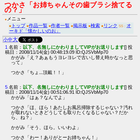
つかさ「お姉ちゃんその歯ブラシ捨てる
の？」
メニュー
●
トップ
作品一覧
作者一覧
掲示板
検索
リンク
オ
■
■
■
■
■
■
SS：
ーキド「懐かしいのお」
大
小
中
1
名前：
以下、名無しにかわりましてVIPがお送りします
[] 投
稿日：2008/11/14(金) 00:48:19.09 ID:QJSVbMp70
かがみ「え？あぁもうヨレヨレで古いし替え時かなっと思
って」
つかさ「ちょ...頂戴！！」
5
名前：
以下、名無しにかわりましてVIPがお送りします
[] 投
稿日：2008/11/14(金) 00:51:06.91 ID:QJSVbMp70
かがみ「はぁ？なんでよ」
つかさ「ほ、ほら！あたしお風呂掃除するじゃない？汚れ
が取れないときどうしても取りたくなるじゃない？だか
ら、ね？」
かがみ「そう、ほら。いいわよ」
つかさ「わー！ありがとーお姉ちゃん！」