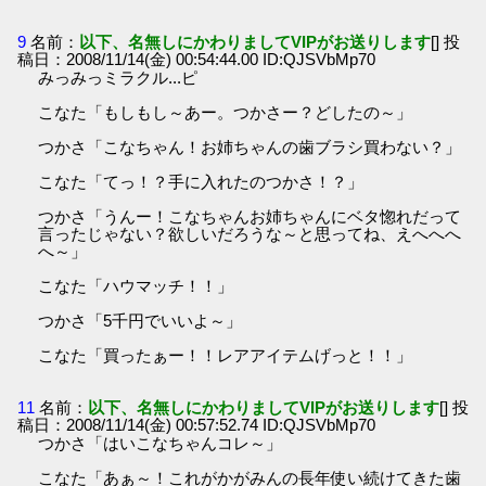
9
名前：
以下、名無しにかわりましてVIPがお送りします
[] 投
稿日：2008/11/14(金) 00:54:44.00 ID:QJSVbMp70
みっみっミラクル...ピ
こなた「もしもし～あー。つかさー？どしたの～」
つかさ「こなちゃん！お姉ちゃんの歯ブラシ買わない？」
こなた「てっ！？手に入れたのつかさ！？」
つかさ「うんー！こなちゃんお姉ちゃんにベタ惚れだって
言ったじゃない？欲しいだろうな～と思ってね、えへへへ
へ～」
こなた「ハウマッチ！！」
つかさ「5千円でいいよ～」
こなた「買ったぁー！！レアアイテムげっと！！」
11
名前：
以下、名無しにかわりましてVIPがお送りします
[] 投
稿日：2008/11/14(金) 00:57:52.74 ID:QJSVbMp70
つかさ「はいこなちゃんコレ～」
こなた「あぁ～！これがかがみんの長年使い続けてきた歯