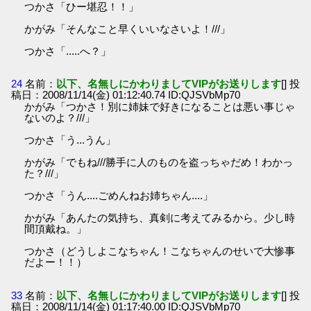
つかさ「ひー堪忍！！」
かがみ「そんなこと早くいいなさいよ！///」
つかさ「.....へ？」
24
名前：
以下、名無しにかわりましてVIPがお送りします
[] 投
稿日：2008/11/14(金) 01:12:40.74 ID:QJSVbMp70
かがみ「つかさ！別に姉妹で好きになることは悪い事じゃ
ないのよ？///」
つかさ「う...うん」
かがみ「でもね///勝手に人のものを盗っちゃだめ！わかっ
た？///」
つかさ「うん....ごめんねお姉ちゃん....」
かがみ「あんたの気持ち、真剣に考えてみるから。少し時
間頂戴ね。」
つかさ（どうしよこなちゃん！こなちゃんのせいで大惨事
だよー！！）
33
名前：
以下、名無しにかわりましてVIPがお送りします
[] 投
稿日：2008/11/14(金) 01:17:40.00 ID:QJSVbMp70