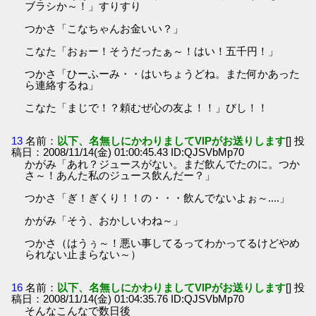
ブラシか～！」すりすり
つかさ「こなちゃんお金いい？」
こなた「おぉー！そうだったぁ～！はい！五千円！」
つかさ「ひーふーみ・・はいちょうどね。また何かあった
ら連絡するね」
こなた「まじで！？頼むぜ心の友よ！！」びし！！
13
名前：
以下、名無しにかわりましてVIPがお送りします
[] 投
稿日：2008/11/14(金) 01:00:45.43 ID:QJSVbMp70
かがみ「あれ？ジュースがない。まだ飲んでたのに。つか
さ～！あんた私のジュース飲んだー？」
つかさ「ぎ！ぎくり！！の・・・飲んでないよぉ～....」
かがみ「そう、おかしいわね～」
つかさ（はうぅ～！悪い事してるってわかってるけどやめ
られない止まらない～）
16
名前：
以下、名無しにかわりましてVIPがお送りします
[] 投
稿日：2008/11/14(金) 01:04:35.76 ID:QJSVbMp70
そんなこんなで数日後