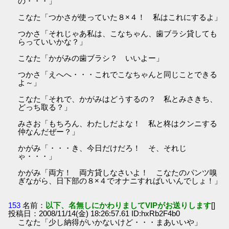
の・・・」
こなた「つかさが使っていた８×４！ 私はこれにするよ」
つかさ「それじゃあ私は、こなちゃん、歯ブラシ貸しても
らっていいかな？」
こなた「かがみの歯ブラシ？ いいよー」
つかさ「えへへ・・・これでこなちゃんと同じことできる
よ～」
こなた「それで、かがみはどうするの？ 私とみさきち、
どっち取る？」
みさお「もちろん、わたしだよな！ 私と柊はクンニする
仲なんだぜー？」
かがみ「・・・き、今日だけだろ！ そ、それじ
ゃ・・・」
かがみ「両方！ 両方貸しなさいよ！ こなたのパンツ嗅
ぎながら、日下部の８×４でオナニすればいいんでしょ！」
153
名前：
以下、名無しにかわりましてVIPがお送りします
[]
投稿日：2008/11/14(金) 18:26:57.61 ID:hxRb2F4b0
こなた「少し納得がいかないけど・・・まあいいや」