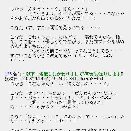
つかさ「ええっ・・・う、うん・・・」
（さっきより、シーツが湿ってる・・・こなちゃ
んのあそこから出ているのでだよね・・・）
こなた（す、すごい間近で見られてる・・・）
こなた「これくらい…」ちゅぱっ 「濡れてきたら、指
で、ここを・・・優しくなでながら、また歯ブラシを舐め
るんだよ」ちゅぷっ・・・
（つかさの前で･･･私エッチなことしてる・・・
すごいことつかさに教えてる･･･）ｸﾁｭ、ｸﾁｭ、ﾆﾁｭｸﾁ
ｭ・・・
125
名前：
以下、名無しにかわりましてVIPがお送りします
[]
投稿日：2008/11/14(金) 15:24:10.34 ID:hxRb2F4b0
つかさ「こなちゃん？ い、痛くないの・・・？」
こなた「ぜっ･･･」ちゅぷっ 「ぜんぜんっ･･･だいじ
ょ・・・ぶっ・・・！っくぅ！」ﾁｭｸ、ﾁｭｸ･･･ｸﾆｸﾆ
（私・・・どっちで興奮しているんだ
ろ・・・？ かがみ？ つかさ？）
こなた「はぁ･･･っ･･･こ、これくらいで・・・いいっ、か
な・・・」ﾁｭﾌﾟｯ・・・ﾆﾁｬ・・・
つかさ「こなちゃんのここ・・・すごい出てきている