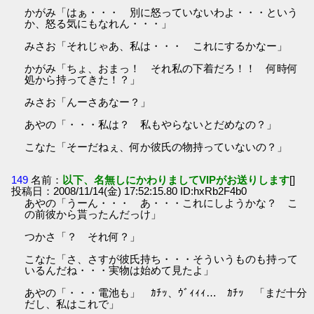
かがみ「はぁ・・・ 別に怒っていないわよ・・・という
か、怒る気にもなれん・・・」
みさお「それじゃあ、私は・・・ これにするかなー」
かがみ「ちょ、おまっ！ それ私の下着だろ！！ 何時何
処から持ってきた！？」
みさお「んーさあなー？」
あやの「・・・私は？ 私もやらないとだめなの？」
こなた「そーだねぇ、何か彼氏の物持っていないの？」
149
名前：
以下、名無しにかわりましてVIPがお送りします
[]
投稿日：2008/11/14(金) 17:52:15.80 ID:hxRb2F4b0
あやの「うーん・・・ あ・・・これにしようかな？ こ
の前彼から貰ったんだっけ」
つかさ「？ それ何？」
こなた「さ、さすが彼氏持ち・・・そういうものも持って
いるんだね・・・実物は始めて見たよ」
あやの「・・・電池も」 ｶﾁｯ、ｳﾞｨｨｨ… ｶﾁｯ 「まだ十分
だし、私はこれで」