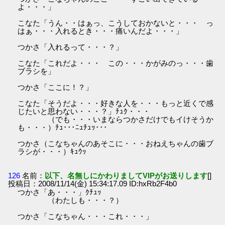
よ・・・」
こなた「うん・・はぁっ、こうしておかないと・・・ っ
はぁ・・・入れるとき・・・痛いんだよ・・・」
つかさ「入れるって・・・？」
こなた「これだよ・・・ この・・・かがみのっ・・・歯
ブラシを」
つかさ「ここに！？」
こなた「そうだよ・・・好きな人を・・・もっと近くで感
じたいと思わない・・・？」ﾁｭｸ・・・
（でも・・・いまならつかさだけでもイけそうか
も・・・）ﾁｭ･･･ﾆｭﾁｭｯ･･･
つかさ（こなちゃんのあそこに・・・おねえちゃんの歯ブ
ラシが・・・）ｷｭｳｯ
126
名前：
以下、名無しにかわりましてVIPがお送りします
[]
投稿日：2008/11/14(金) 15:34:17.09 ID:hxRb2F4b0
つかさ「あ・・・」ｸﾁｭｯ
（わたしも・・・？）
つかさ「こなちゃん・・・これ・・・」