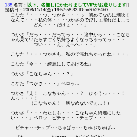
138
名前：
以下、名無しにかわりましてVIPがお送りします
[]
投稿日：2008/11/14(金) 16:57:58.33 ID:hxRb2F4b0
こなた「・・・つ、つかさ・・・っ 初めてなのに潮吹く
なんて・・・私の体・・・つかさのでびしょ濡れだよ…っ
どん・・・だけぇ・・・」
つかさ「だっ・・・だってっ・・・途中から・・・こなち
ゃん見ていたらすごく気持ちよくなっちゃってっ・・・
つい・・・え、えへへ・・・」
こなた「・・・つかさも、私ので濡れちゃったね・・・」
こなた「今・・・綺麗にしてあげるね」
つかさ「こなちゃん・・・？」
こなた「つかさ・・・」ペロッ…
つかさ「え！ こなちゃん・・・？ ひゃうっ・・・！
んっ・・・！」
（こなちゃん！ 胸なめないでぇ…！）
つかさ「・・・わたしも・・・こなちゃん綺麗にした
い・・・」ペロッ…ピチャ・・・チュプ・・・
ピチャ･･･チュプ･･･ちゅぱっ･･･ちゅぷちゅぱ…