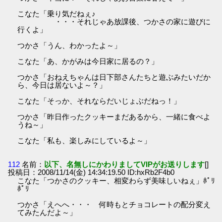
こなた「乗り気だねぇ♪
・・・それじゃあ放課後、つかさの家に遊びに
行くよ」
つかさ「うん、わかったよ～」
こなた「あ、かがみは今日家に居るの？」
つかさ「おねえちゃんは日下部さんたちと遊ぶみたいだか
ら、今日は居ないよ～？」
こなた「そっか、それならだいじょぶだねっ！」
つかさ「昨日作ったクッキーまだあるから、一緒に食べよ
うね～」
こなた「私も、楽しみにしているよ～」
112
名前：
以下、名無しにかわりましてVIPがお送りします
[]
投稿日：2008/11/14(金) 14:34:19.50 ID:hxRb2F4b0
こなた「つかさのクッキー、相変わらず美味しいねぇ」ﾎﾟﾘ
ﾎﾟﾘ
つかさ「えへへ・・・ 何時もとチョコレートの配分変え
てみたんだよ～」