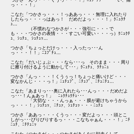
っ・・・！」
こなた「つかさっ・・・！っああっ・・・無理に入れたり
したらっ・・・っはあっ！ だめだよっ・・・！」ｸﾆｭｸﾁ
ｭ…
（不慣れなつかさが・・・強引に・・・で
も・・・つかさの表情・・・すごい可愛い・・・っ）ｸﾆｭｸﾁ
ｭ、ｼｭﾁｭ、ｼｭﾁｭｯ…
つかさ「ちょっとだけっ・・・入ったっ･･･ん
っ・・・！！」ﾆﾕﾌﾟﾁｭ…
こなた「だいじょぶ・・・なら･･･っ そのまま・・・周り
に擦り付けるように動かして･･･」ｸﾆｭﾁｭ、ｸﾁｭﾆｭ
つかさ「んっ・・・！くうぅっ！ちょっと痛いけど・・・
変なかんじ・・・っ！」ﾆｭﾁｭﾌﾟ、ﾆﾁｭﾌﾟ、ﾆﾁｭﾆﾁｭ…
こなた「あまりっ･･･奥に入れたら･･･んっ・・・だめだよ
っ･･･！んぁあっ！」 ﾆｭｸﾁｭｸﾁｭ･･･
「大切な・・・んっぁ・・・膜が避けちゃうから
っ・・・！」ｼｭﾁｭｯ、ﾆﾁｭｧ、ｼｭﾁｭｯ・・・ﾆｭﾁｭ
つかさ「ああっ・・・くうっ・・・変だよっ・・・頭とこ
しがっ･･･びりびりするっ・・・こなちゃぁん・・・！」ﾆﾁ
ﾆｭﾁ、ﾆﾁﾁｭﾆｯ
こなた（つかさが・・・つかさがあんなに顔赤くして