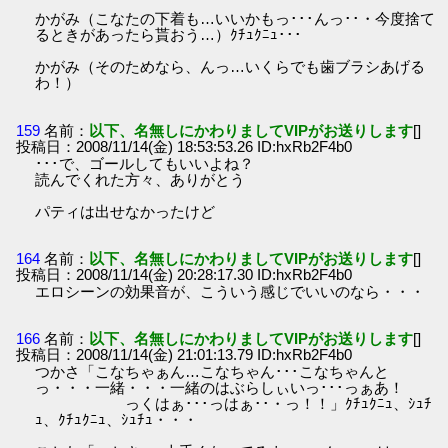
かがみ（こなたの下着も…いいかもっ･･･んっ･･・今度捨て
るときがあったら貰おう…）ｸﾁｭｸﾆｭ･･･
かがみ（そのためなら、んっ…いくらでも歯ブラシあげる
わ！）
159
名前：
以下、名無しにかわりましてVIPがお送りします
[]
投稿日：2008/11/14(金) 18:53:53.26 ID:hxRb2F4b0
･･･で、ゴールしてもいいよね？
読んでくれた方々、ありがとう
パティは出せなかったけど
164
名前：
以下、名無しにかわりましてVIPがお送りします
[]
投稿日：2008/11/14(金) 20:28:17.30 ID:hxRb2F4b0
エロシーンの効果音が、こういう感じでいいのなら・・・
166
名前：
以下、名無しにかわりましてVIPがお送りします
[]
投稿日：2008/11/14(金) 21:01:13.79 ID:hxRb2F4b0
つかさ「こなちゃぁん…こなちゃん･･･こなちゃんと
っ・・・一緒・・・一緒のはぶらしぃいっ･･･っぁあ！
っくはぁ･･･っはぁ･･・っ！！」ｸﾁｭｸﾆｭ、ｼｭﾁ
ｭ、ｸﾁｭｸﾆｭ、ｼｭﾁｭ・・・