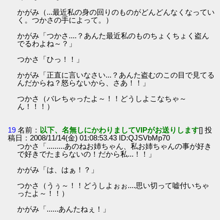
かがみ（...最近私の身の回りのものがどんどんなくなってい
く。つかさの手によって。）
かがみ「つかさ....？あんた最近私のものちょくちょく盗ん
でるわよね～？」
つかさ「ひっ！！」
かがみ「正直に言いなさい...？あんた盗むのこの目で見てる
んだからね？怒らないから、さあ！！」
つかさ（バレちゃったよ～！！どうしよこなちゃ～
ん！！！）
19
名前：
以下、名無しにかわりましてVIPがお送りします
[] 投
稿日：2008/11/14(金) 01:08:53.43 ID:QJSVbMp70
つかさ「.........あのねお姉ちゃん、私お姉ちゃんの事が好き
で好きでたまらないの！だから私...！！」
かがみ「は、はぁ！？」
つかさ（うぅ～！！どうしよぉぉ....思い切って嘘付いちゃ
ったよ～！！）
かがみ「......あんたねぇ！」