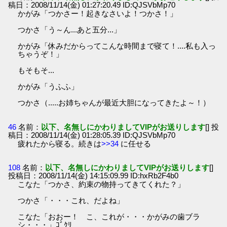
稿日：2008/11/14(金) 01:27:20.49 ID:QJSVbMp70
かがみ「つかさー！起きなさいよ！つかさ！」
つかさ「う～ん...あと五分...」
かがみ「休みだからってこんな時間まで寝て！....私も入っ
ちゃうぞ！」
もそもそ...
かがみ「うふふ」
つかさ（.....お姉ちゃんが最近大胆になってきたよ～！）
46
名前：
以下、名無しにかわりましてVIPがお送りします
[] 投
稿日：2008/11/14(金) 01:28:05.39 ID:QJSVbMp70
疲れたから寝る。続きは
>>34
に任せる
108
名前：
以下、名無しにかわりましてVIPがお送りします
[]
投稿日：2008/11/14(金) 14:15:09.99 ID:hxRb2F4b0
こなた「つかさ、約束の物持ってきてくれた？」
つかさ「・・・これ、だよね」
こなた「おおー！ こ、これが・・・かがみの歯ブラ
シ・・・」ｺﾞｸﾘ