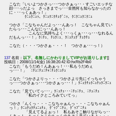
こなた「いいよつかさっ･･･つかさぁっ･･・すごいエッチな
顔･･･っだよっ さっきまでっ･･･全然何も知らなかったの
に・･･っくぁあっ！」
ｸﾆｭｸﾆｭｯ、ｸﾆｭｸﾆｸﾁｭｸﾞﾆｯ、ｸﾆｸﾆｭｸﾆｸﾆｭ
つかさ「こなちゃんだよっ･･･んあっ！ こなちゃん見てい
たらっ･･･こんなにっ･･んあっ！
こんなに気持ちよく･･･っくぁ･･･っ･･･なれるん
だもんっ･･･！」ｸﾆﾁｭ、ﾁｭｸﾆｭ、ｸﾆｭﾁｭｸﾞﾁｭｸﾁｭ
こなた（・・・つかさぁ・・・！ つかさぁ･･･っ！）
137
名前：
以下、名無しにかわりましてVIPがお送りします
[]
投稿日：2008/11/14(金) 16:38:20.42 ID:hxRb2F4b0
こなた「もうだめ！んあぁっ！･･･私もうだめぇ
っ･･･！」 ﾆﾁｭﾆﾁｭﾆﾁｬﾆﾁｭｸﾆｭﾁｭ
こなた「つかさよりっ・・・つかさより先にイっちゃう
っ･･･つかさぁっ･･･つかさぁっ･･･！」ｸﾆｭｸﾁｭｸﾆｭﾁｭｸﾆｸﾆｭ
こなた「見ていてっ･･･」ｸﾆｭﾁｭ･･･ﾆﾁｭﾆﾁｭ、ﾆﾁｭﾆﾁｭ
「私のイクところみていてっ」
つかさ「んくっ・・・こなちゃぁんっ・・・こなちゃぁん
っ！」ｸﾆｭﾁｭｸﾁｭﾆｭﾁｭ、ｸﾞｯﾌﾟﾆﾁｭ、ｸﾞｯﾌﾟﾆﾁｭ
「見えてるよぉっ！ 私もあそこ触りながらっ･･
んあっ！…ちゃんとこなちゃんのあそこ見ているよ・・・