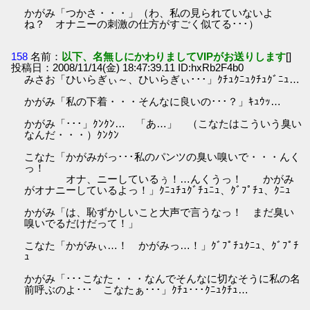
かがみ「つかさ・・・」（わ、私の見られていないよ
ね？ オナニーの刺激の仕方がすごく似てる･･･）
158
名前：
以下、名無しにかわりましてVIPがお送りします
[]
投稿日：2008/11/14(金) 18:47:39.11 ID:hxRb2F4b0
みさお「ひいらぎぃ～、ひいらぎぃ･･･」ｸﾁｭｸﾆｭｸﾁｭｸﾞﾆｭ…
かがみ「私の下着・・・そんなに良いの･･･？」ｷｭｳｯ…
かがみ「･･･」ｸﾝｸﾝ… 「あ…」 （こなたはこういう臭い
なんだ・・・）ｸﾝｸﾝ
こなた「かがみがっ･･･私のパンツの臭い嗅いで・・・んく
っ！
オナ、ニーしているぅ！…んくうっ！ かがみ
がオナニーしているよっ！」ｸﾆｭﾁｭｸﾞﾁｭﾆｭ、ｸﾞﾌﾟﾁｭ、ｸﾆｭ
かがみ「は、恥ずかしいこと大声で言うなっ！ まだ臭い
嗅いでるだけだって！」
こなた「かがみぃ…！ かがみっ…！」ｸﾞﾌﾟﾁｭｸﾆｭ、ｸﾞﾌﾟﾁ
ｭ
かがみ「･･･こなた・・・なんでそんなに切なそうに私の名
前呼ぶのよ･･･ こなたぁ･･･」ｸﾁｭ･･･ｸﾆｭｸﾁｭ…