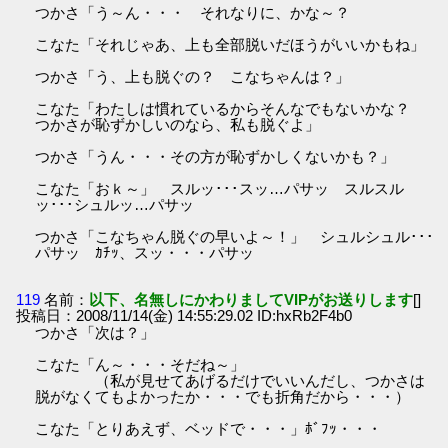
つかさ「う～ん・・・ それなりに、かな～？
こなた「それじゃあ、上も全部脱いだほうがいいかもね」
つかさ「う、上も脱ぐの？ こなちゃんは？」
こなた「わたしは慣れているからそんなでもないかな？
つかさが恥ずかしいのなら、私も脱ぐよ」
つかさ「うん・・・その方が恥ずかしくないかも？」
こなた「おｋ～」 スルッ･･･スッ…パサッ スルスル
ッ･･･シュルッ…パサッ
つかさ「こなちゃん脱ぐの早いよ～！」 シュルシュル･･･
パサッ ｶﾁｯ、スッ・・・パサッ
119
名前：
以下、名無しにかわりましてVIPがお送りします
[]
投稿日：2008/11/14(金) 14:55:29.02 ID:hxRb2F4b0
つかさ「次は？」
こなた「ん～・・・そだね～」
（私が見せてあげるだけでいいんだし、つかさは
脱がなくてもよかったか・・・でも折角だから・・・）
こなた「とりあえず、ベッドで・・・」ﾎﾞﾌｯ・・・