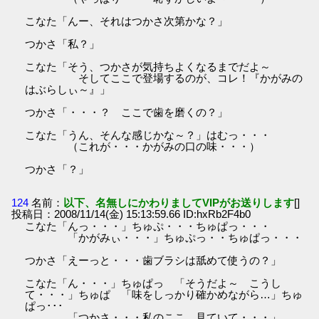
こなた「んー、それはつかさ次第かな？」
つかさ「私？」
こなた「そう、つかさが気持ちよくなるまでだよ～
そしてここで登場するのが、コレ！『かがみの
はぶらしぃ～』」
つかさ「・・・？ ここで歯を磨くの？」
こなた「うん、そんな感じかな～？」はむっ・・・
（これが・・・かがみの口の味・・・）
つかさ「？」
124
名前：
以下、名無しにかわりましてVIPがお送りします
[]
投稿日：2008/11/14(金) 15:13:59.66 ID:hxRb2F4b0
こなた「んっ・・・」ちゅぷ・・・ちゅぱっ・・・
「かがみぃ・・・」ちゅぷっ・・ちゅぱっ・・・
つかさ「えーっと・・・歯ブラシは舐めて使うの？」
こなた「ん・・・」ちゅぱっ 「そうだよ～ こうし
て・・・」ちゅぱ 「味をしっかり確かめながら…」ちゅ
ぱっ･･･
「つかさ・・・私のここ、見ていて・・・」