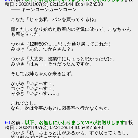
稿日：2008/11/07(金) 02:11:54.44 ID:b+lKZh5B0
―― キーンコーンカーンコーン
こなた「じゃあ私、パンを買ってくるね」
慌ただしくなり始めた教室内の空気に倣って、こなちゃん
も席を立った。
つかさ（12時50分……思った通り戻ってこれた）
みゆき「あの、つかささん？」
つかさ「大丈夫、授業中にちょっと眠かっただけ」
みゆき「はぁ……そうだったんですか」
そしてお姉ちゃんが来るはず。
かがみ「いよっす！」
つかさ「いよっす！」
みゆき「いよっす……」
これでよし。
なら、次は食事のあとに図書室へ行かなくちゃ。
60
名前：
以下、名無しにかわりましてVIPがお送りします
[] 投
稿日：2008/11/07(金) 02:21:28.14 ID:b+lKZh5B0
つかさ「私、ちょっと用があるから。すぐ戻ってくるし、
皆は動かずに待っててね」