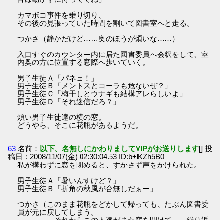
カマボコ事件を乗り切り、
その後の見張っていた時間を割いて図書室へと走る。
つかさ（静かだけど……奥のほうが煩いな……）
入口すぐのカウンター内に居た図書委員へ会釈をして、室
内奥の方に位置する窓際へ歩いていく。
男子生徒Ａ「パネェ！」
男子生徒Ｂ「メントスとコーラも危ないぜ？」
男子生徒Ｃ「梅干しとウナギも結構アレらしいよ」
男子生徒Ｄ「それ迷信だろ？」
煩い男子生徒達の横の窓。
どうやら、そこに花瓶があるようだ。
63
名前：
以下、名無しにかわりましてVIPがお送りします
[] 投
稿日：2008/11/07(金) 02:30:04.53 ID:b+lKZh5B0
私が構わずに窓を閉めると、すかさず声をかけられた。
男子生徒Ａ「暑いんすけど？」
男子生徒Ｂ「折角の秋風が台無しだぁー」
つかさ（このまま花瓶をどかして帰っても、たぶん図書委
員が元に戻してしまう。
それからこの人達がまた窓を開けて……繰り返