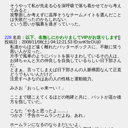
そうやって私が先走る心を深呼吸で落ち着かせてから考え
てみると、
攻撃面しか考えずに温厚そうなチームメイトを選んだこと
は失敗だったのかもしれない、
という思いが脳裏を過ぎっていった。
228
名前：
以下、名無しにかわりましてVIPがお送りします
[]
投稿日：2008/11/08(土) 04:12:21.53 ID:snK9zOUj0
私達からほど遠く離れたバッターボックスに、不敵に笑う
黒い人が立った。
片手で風車のようにバットを振りまわしているその人は、
お姉ちゃんと大の仲良しを自負しているらしい日下部さん
だ。
とまぁ、言ってしまえば日下部さんの人脈構図なんて正直
どうでもいいんだけど、
注意すべきなのはあの人の性格と運動能力。
みさお「おっしゃ来ーい！」
ここまで聴こえてくるほどの咆哮と共に、バットが遥か後
方を指していた。
こなた「やると思ったよ……」
つかさ「予告ホームランだよね、あれ」
ホームランになるのならまだいいよ。