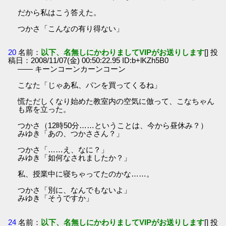
だから私はこう答えた。
つかさ「こんなの有り得ない」
20
名前：
以下、名無しにかわりましてVIPがお送りします
[] 投
稿日：2008/11/07(金) 00:50:22.95 ID:b+lKZh5B0
―― キーンコーンカーンコーン
こなた「じゃあ私、パンを買ってくるね」
慌ただしくなり始めた教室内の空気に倣って、こなちゃん
も席を立った。
つかさ（12時50分……ということは、今から昼休み？）
みゆき「あの、つかささん？」
つかさ「……え、なに？」
みゆき「如何なされましたか？」
私、授業中に寝ちゃってたのかな……。
つかさ「別に、なんでもないよ」
みゆき「そうですか」
24
名前：
以下、名無しにかわりましてVIPがお送りします
[] 投