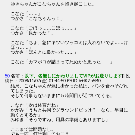
ゆきちゃんがこなちゃんを抱き起こした。
こなた「……」
つかさ「こなちゃんっ！」
こなた「ごほっ……こほっ……」
つかさ「良かった！」
こなた「ちょ、急にキツいツッコミは入れないでよ……け
ほっ……」
つかさ「ほんとに良かった……」
こなた「カマボコが詰まって死ぬかと思った……」
50
名前：
以下、名無しにかわりましてVIPがお送りします
[] 投
稿日：2008/11/07(金) 01:44:50.69 ID:b+lKZh5B0
結局、こなちゃんが気に掛かった私は、パンを食べそびれ
てしまった。
そして何事もないままに５時間目が近づいてくる。
こなた「次は体育だね」
かがみ「うちと共同でグラウンドだっけ？ なら、早目に
動くとするか」
みゆき「そうですね、用具の準備もありますし」
ここまでは問題なし。
でも一応、釘は刺しておこう。