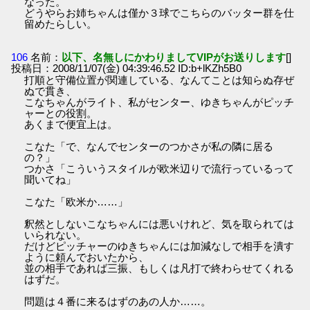
なった。
どうやらお姉ちゃんは僅か３球でこちらのバッター群を仕
留めたらしい。
106
名前：
以下、名無しにかわりましてVIPがお送りします
[]
投稿日：2008/11/07(金) 04:39:46.52 ID:b+lKZh5B0
打順と守備位置が関連している、なんてことは知らぬ存ぜ
ぬで貫き、
こなちゃんがライト、私がセンター、ゆきちゃんがピッチ
ャーとの役割。
あくまで便宜上は。
こなた「で、なんでセンターのつかさが私の隣に居る
の？」
つかさ「こういうスタイルが欧米辺りで流行っているって
聞いてね」
こなた「欧米か……」
釈然としないこなちゃんには悪いけれど、気を取られては
いられない。
だけどピッチャーのゆきちゃんには加減なしで相手を潰す
ように頼んでおいたから、
並の相手であれば三振、もしくは凡打で終わらせてくれる
はずだ。
問題は４番に来るはずのあの人か……。