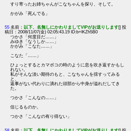
すり寄ったお姉ちゃんがこなちゃんを探り、そして。
かがみ「死んでる」
55
名前：
以下、名無しにかわりましてVIPがお送りします
[] 投
稿日：2008/11/07(金) 02:05:43.19 ID:b+lKZh5B0
つかさ「何度目だ……」
みゆき「なうしか……」
かがみ「こなた……」
こなた「……」
ひょっとするとカマボコの時のように息を吹き返すかもし
れない。
私がそんな淡い期待のもと、こなちゃんを揺すってみる
と、
返事がない代わりに潰れた頭部から中身が溢れだしてき
た。
つかさ「こんなの……」
信じるものか。
つかさ「こんなの有り得ない」
58
名前：
以下、名無しにかわりましてVIPがお送りします
[] 投