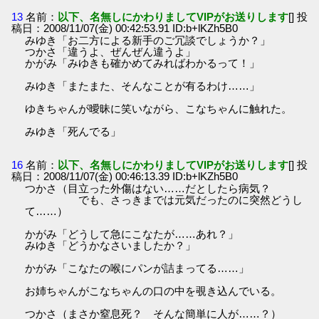
13
名前：
以下、名無しにかわりましてVIPがお送りします
[] 投
稿日：2008/11/07(金) 00:42:53.91 ID:b+lKZh5B0
みゆき「お二方による新手のご冗談でしょうか？」
つかさ「違うよ、ぜんぜん違うよ」
かがみ「みゆきも確かめてみればわかるって！」
みゆき「またまた、そんなことが有るわけ……」
ゆきちゃんが曖昧に笑いながら、こなちゃんに触れた。
みゆき「死んでる」
16
名前：
以下、名無しにかわりましてVIPがお送りします
[] 投
稿日：2008/11/07(金) 00:46:13.39 ID:b+lKZh5B0
つかさ（目立った外傷はない……だとしたら病気？
でも、さっきまでは元気だったのに突然どうし
て……）
かがみ「どうして急にこなたが……あれ？」
みゆき「どうかなさいましたか？」
かがみ「こなたの喉にパンが詰まってる……」
お姉ちゃんがこなちゃんの口の中を覗き込んでいる。
つかさ（まさか窒息死？ そんな簡単に人が……？）