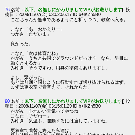
76
名前：
以下、名無しにかわりましてVIPがお送りします
[] 投
稿日：2008/11/07(金) 03:02:56.17 ID:b+lKZh5B0
こなちゃんが無事であるようにと祈りつつ、教室へ入る。
こなた「あ、おかえりー」
つかさ「ただいま」
良かった。
こなた「次は体育だね」
かがみ「うちと共同でグラウンドだっけ？ なら、早目に
動くとするか」
みゆき「そうですね、用具の準備もありますし」
よし、繋がった。
あとは前回と同じように行動すれば切り抜けられるはず。
まずは更衣室で着替えて、それからだ。
80
名前：
以下、名無しにかわりましてVIPがお送りします
[] 投
稿日：2008/11/07(金) 03:15:01.29 ID:b+lKZh5B0
かがみ「心地いい天気ってやつね」
こなた「そだねー」
みゆき「気温も、運動するには適していますね」
更衣室で着替え終えた私達は、