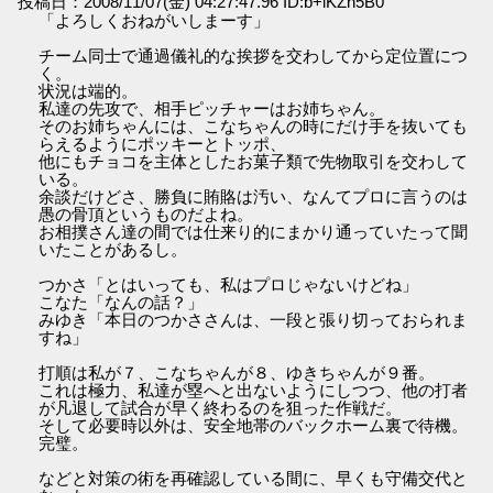
投稿日：2008/11/07(金) 04:27:47.96 ID:b+lKZh5B0
「よろしくおねがいしまーす」
チーム同士で通過儀礼的な挨拶を交わしてから定位置につ
く。
状況は端的。
私達の先攻で、相手ピッチャーはお姉ちゃん。
そのお姉ちゃんには、こなちゃんの時にだけ手を抜いても
らえるようにポッキーとトッポ、
他にもチョコを主体としたお菓子類で先物取引を交わして
いる。
余談だけどさ、勝負に賄賂は汚い、なんてプロに言うのは
愚の骨頂というものだよね。
お相撲さん達の間では仕来り的にまかり通っていたって聞
いたことがあるし。
つかさ「とはいっても、私はプロじゃないけどね」
こなた「なんの話？」
みゆき「本日のつかささんは、一段と張り切っておられま
すね」
打順は私が７、こなちゃんが８、ゆきちゃんが９番。
これは極力、私達が塁へと出ないようにしつつ、他の打者
が凡退して試合が早く終わるのを狙った作戦だ。
そして必要時以外は、安全地帯のバックホーム裏で待機。
完璧。
などと対策の術を再確認している間に、早くも守備交代と