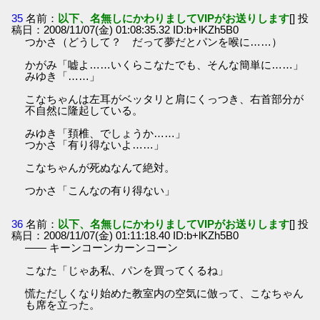
35
名前：
以下、名無しにかわりましてVIPがお送りします
[] 投
稿日：2008/11/07(金) 01:08:35.32 ID:b+lKZh5B0
つかさ（どうして？ だって夢だとパンを喉に……）
かがみ「嘘よ……いくらこなたでも、そんな簡単に……」
みゆき「……」
こなちゃんは左耳がベッタリと肩にくっつき、右首部分が
不自然に隆起している。
みゆき「頚椎、でしょうか……」
つかさ「有り得ないよ……」
こなちゃんが死ぬなんて絶対。
つかさ「こんなの有り得ない」
36
名前：
以下、名無しにかわりましてVIPがお送りします
[] 投
稿日：2008/11/07(金) 01:11:18.40 ID:b+lKZh5B0
―― キーンコーンカーンコーン
こなた「じゃあ私、パンを買ってくるね」
慌ただしくなり始めた教室内の空気に倣って、こなちゃん
も席を立った。