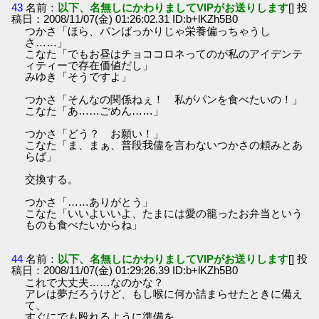
43
名前：
以下、名無しにかわりましてVIPがお送りします
[] 投
稿日：2008/11/07(金) 01:26:02.31 ID:b+lKZh5B0
つかさ「ほら、パンばっかりじゃ栄養偏っちゃうし
さ……」
こなた「でもお昼はチョココロネってのが私のアイデンテ
ィティーで存在価値だし」
みゆき「そうですよ」
つかさ「そんなの関係ねぇ！ 私がパンを食べたいの！」
こなた「あ……ごめん……」
つかさ「どう？ お願い！」
こなた「ま、まぁ、普段我儘を言わないつかさの頼みとあ
らば」
交換する。
つかさ「……ありがとう」
こなた「いいよいいよ、たまには愛の籠ったお弁当という
ものも食べたいからね」
44
名前：
以下、名無しにかわりましてVIPがお送りします
[] 投
稿日：2008/11/07(金) 01:29:26.39 ID:b+lKZh5B0
これで大丈夫……なのかな？
アレは夢だろうけど、もし喉に何か詰まらせたときに備え
て、
すぐにでも殴れるように準備を、