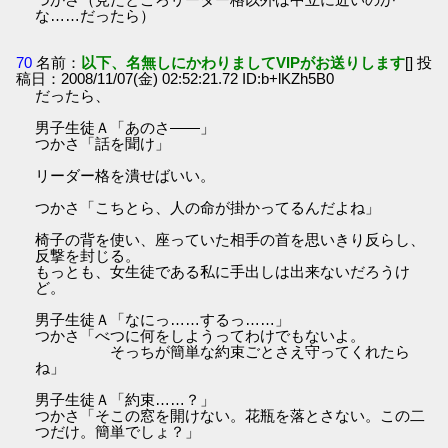
な……だったら）
70
名前：
以下、名無しにかわりましてVIPがお送りします
[] 投
稿日：2008/11/07(金) 02:52:21.72 ID:b+lKZh5B0
だったら、
男子生徒Ａ「あのさ――」
つかさ「話を聞け」
リーダー格を潰せばいい。
つかさ「こちとら、人の命が掛かってるんだよね」
椅子の背を使い、座っていた相手の首を思いきり反らし、
反撃を封じる。
もっとも、女生徒である私に手出しは出来ないだろうけ
ど。
男子生徒Ａ「なにっ……するっ……」
つかさ「べつに何をしようってわけでもないよ。
そっちが簡単な約束ごとさえ守ってくれたら
ね」
男子生徒Ａ「約束……？」
つかさ「そこの窓を開けない。花瓶を落とさない。この二
つだけ。簡単でしょ？」