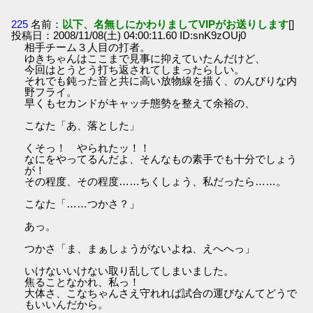
225
名前：
以下、名無しにかわりましてVIPがお送りします
[]
投稿日：2008/11/08(土) 04:00:11.60 ID:snK9zOUj0
相手チーム３人目の打者。
ゆきちゃんはここまで見事に抑えていたんだけど、
今回はとうとう打ち返されてしまったらしい。
それでも鈍った音と共に高い放物線を描く、のんびりな内
野フライ。
早くもセカンドがキャッチ態勢を整えて余裕の、
こなた「あ、落とした」
くそっ！ やられたッ！！
なにをやってるんだよ、そんなもの素手でも十分でしょう
が！
その程度、その程度……ちくしょう、私だったら……。
こなた「……つかさ？」
あっ。
つかさ「ま、まぁしょうがないよね、えへへっ」
いけないいけない取り乱してしまいました。
焦ることなかれ、私っ！
大体さ、こなちゃんさえ守れれば試合の運びなんてどうで
もいいんだから。