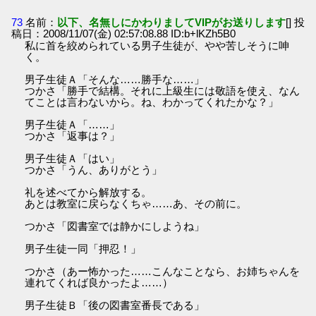
73
名前：
以下、名無しにかわりましてVIPがお送りします
[] 投
稿日：2008/11/07(金) 02:57:08.88 ID:b+lKZh5B0
私に首を絞められている男子生徒が、やや苦しそうに呻
く。
男子生徒Ａ「そんな……勝手な……」
つかさ「勝手で結構。それに上級生には敬語を使え、なん
てことは言わないから。ね、わかってくれたかな？」
男子生徒Ａ「……」
つかさ「返事は？」
男子生徒Ａ「はい」
つかさ「うん、ありがとう」
礼を述べてから解放する。
あとは教室に戻らなくちゃ……あ、その前に。
つかさ「図書室では静かにしようね」
男子生徒一同「押忍！」
つかさ（あー怖かった……こんなことなら、お姉ちゃんを
連れてくれば良かったよ……）
男子生徒Ｂ「後の図書室番長である」