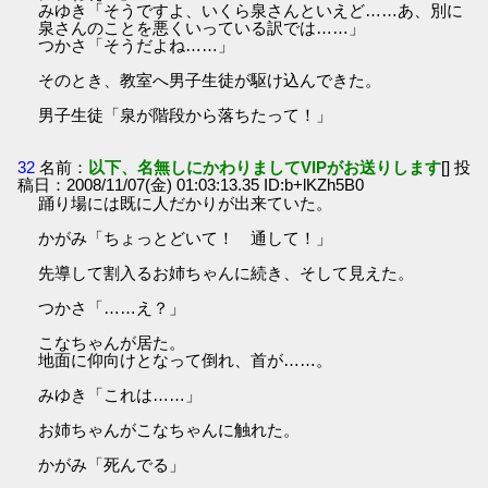
みゆき「そうですよ、いくら泉さんといえど……あ、別に
泉さんのことを悪くいっている訳では……」
つかさ「そうだよね……」
そのとき、教室へ男子生徒が駆け込んできた。
男子生徒「泉が階段から落ちたって！」
32
名前：
以下、名無しにかわりましてVIPがお送りします
[] 投
稿日：2008/11/07(金) 01:03:13.35 ID:b+lKZh5B0
踊り場には既に人だかりが出来ていた。
かがみ「ちょっとどいて！ 通して！」
先導して割入るお姉ちゃんに続き、そして見えた。
つかさ「……え？」
こなちゃんが居た。
地面に仰向けとなって倒れ、首が……。
みゆき「これは……」
お姉ちゃんがこなちゃんに触れた。
かがみ「死んでる」