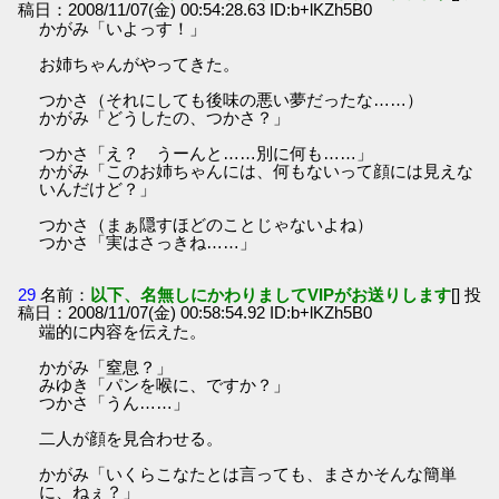
稿日：2008/11/07(金) 00:54:28.63 ID:b+lKZh5B0
かがみ「いよっす！」
お姉ちゃんがやってきた。
つかさ（それにしても後味の悪い夢だったな……）
かがみ「どうしたの、つかさ？」
つかさ「え？ うーんと……別に何も……」
かがみ「このお姉ちゃんには、何もないって顔には見えな
いんだけど？」
つかさ（まぁ隠すほどのことじゃないよね）
つかさ「実はさっきね……」
29
名前：
以下、名無しにかわりましてVIPがお送りします
[] 投
稿日：2008/11/07(金) 00:58:54.92 ID:b+lKZh5B0
端的に内容を伝えた。
かがみ「窒息？」
みゆき「パンを喉に、ですか？」
つかさ「うん……」
二人が顔を見合わせる。
かがみ「いくらこなたとは言っても、まさかそんな簡単
に、ねぇ？」