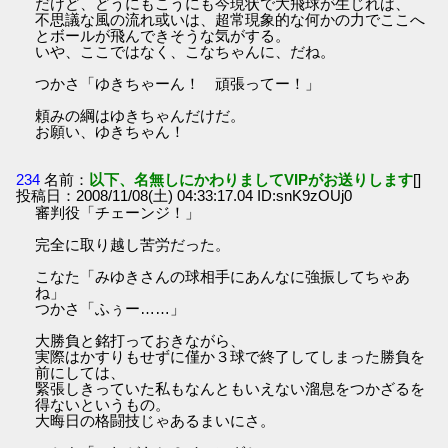
だけど、どうにもこうにも今現状で大飛球が生じれば、
不思議な風の流れ或いは、超常現象的な何かの力でここへ
とボールが飛んできそうな気がする。
いや、ここではなく、こなちゃんに、だね。
つかさ「ゆきちゃーん！ 頑張ってー！」
頼みの綱はゆきちゃんだけだ。
お願い、ゆきちゃん！
234
名前：
以下、名無しにかわりましてVIPがお送りします
[]
投稿日：2008/11/08(土) 04:33:17.04 ID:snK9zOUj0
審判役「チェーンジ！」
完全に取り越し苦労だった。
こなた「みゆきさんの球相手にあんなに強振してちゃあ
ね」
つかさ「ふぅー……」
大勝負と銘打っておきながら、
実際はかすりもせずに僅か３球で終了してしまった勝負を
前にしては、
緊張しきっていた私もなんともいえない溜息をつかざるを
得ないというもの。
大晦日の格闘技じゃあるまいにさ。