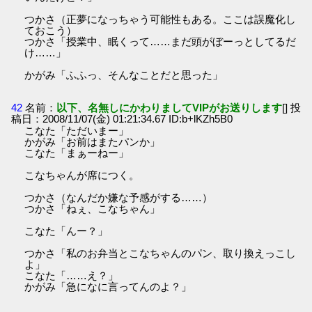
つかさ（正夢になっちゃう可能性もある。ここは誤魔化し
ておこう）
つかさ「授業中、眠くって……まだ頭がぼーっとしてるだ
け……」
かがみ「ふふっ、そんなことだと思った」
42
名前：
以下、名無しにかわりましてVIPがお送りします
[] 投
稿日：2008/11/07(金) 01:21:34.67 ID:b+lKZh5B0
こなた「ただいまー」
かがみ「お前はまたパンか」
こなた「まぁーねー」
こなちゃんが席につく。
つかさ（なんだか嫌な予感がする……）
つかさ「ねぇ、こなちゃん」
こなた「んー？」
つかさ「私のお弁当とこなちゃんのパン、取り換えっこし
よ」
こなた「……え？」
かがみ「急になに言ってんのよ？」