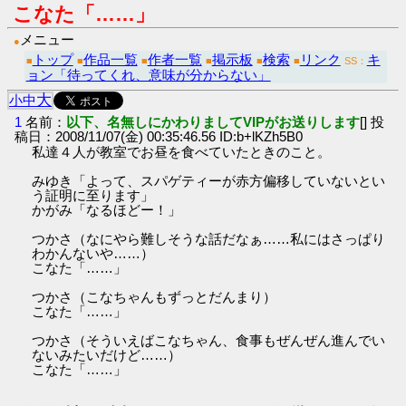
こなた「……」
メニュー
●
トップ
作品一覧
作者一覧
掲示板
検索
リンク
キ
■
■
■
■
■
■
SS：
ョン「待ってくれ、意味が分からない」
大
小
中
1
名前：
以下、名無しにかわりましてVIPがお送りします
[] 投
稿日：2008/11/07(金) 00:35:46.56 ID:b+lKZh5B0
私達４人が教室でお昼を食べていたときのこと。
みゆき「よって、スパゲティーが赤方偏移していないとい
う証明に至ります」
かがみ「なるほどー！」
つかさ（なにやら難しそうな話だなぁ……私にはさっぱり
わかんないや……）
こなた「……」
つかさ（こなちゃんもずっとだんまり）
こなた「……」
つかさ（そういえばこなちゃん、食事もぜんぜん進んでい
ないみたいだけど……）
こなた「……」