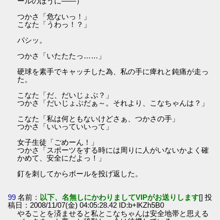
ールのほうに――）
つかさ「危ないっ！」
こなた「うわっ！？」
パシッ。
つかさ「いたたたっ……」
硬球を素手でキャッチした為、私の手に痺れと鈍痛が走っ
た。
こなた「だ、だいじょぶ？」
つかさ「だいじょぶだぁ～。それより、こなちゃんは？」
こなた「私は何ともないけどさぁ、つかさの手」
つかさ「いいっていいって」
女子生徒「ごめーん！」
つかさ「スポーツをする時には周りに人がいないかよく確
かめて、安全にだよっ！」
釘を刺してからボールを投げ返した。
99
名前：
以下、名無しにかわりましてVIPがお送りします
[] 投
稿日：2008/11/07(金) 04:05:28.42 ID:b+lKZh5B0
やることを済ませると私とこなちゃんは安全地帯と思える