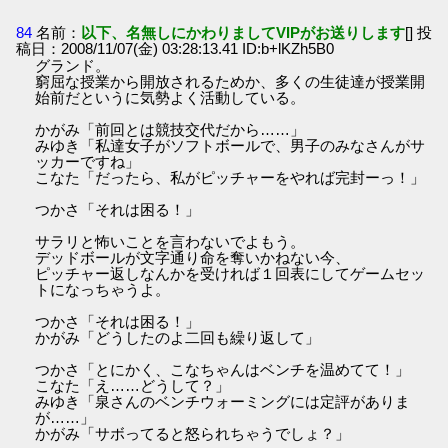
84
名前：
以下、名無しにかわりましてVIPがお送りします
[] 投
稿日：2008/11/07(金) 03:28:13.41 ID:b+lKZh5B0
グランド。
窮屈な授業から開放されるためか、多くの生徒達が授業開
始前だというに気勢よく活動している。
かがみ「前回とは競技交代だから……」
みゆき「私達女子がソフトボールで、男子のみなさんがサ
ッカーですね」
こなた「だったら、私がピッチャーをやれば完封ーっ！」
つかさ「それは困る！」
サラリと怖いことを言わないでよもう。
デッドボールが文字通り命を奪いかねない今、
ピッチャー返しなんかを受ければ１回表にしてゲームセッ
トになっちゃうよ。
つかさ「それは困る！」
かがみ「どうしたのよ二回も繰り返して」
つかさ「とにかく、こなちゃんはベンチを温めてて！」
こなた「え……どうして？」
みゆき「泉さんのベンチウォーミングには定評がありま
が……」
かがみ「サボってると怒られちゃうでしょ？」