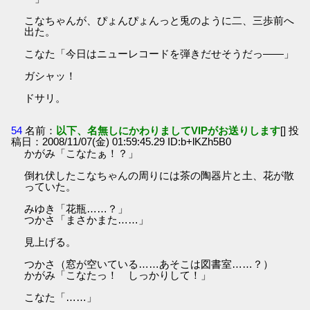
こなちゃんが、ぴょんぴょんっと兎のように二、三歩前へ
出た。
こなた「今日はニューレコードを弾きだせそうだっ――」
ガシャッ！
ドサリ。
54
名前：
以下、名無しにかわりましてVIPがお送りします
[] 投
稿日：2008/11/07(金) 01:59:45.29 ID:b+lKZh5B0
かがみ「こなたぁ！？」
倒れ伏したこなちゃんの周りには茶の陶器片と土、花が散
っていた。
みゆき「花瓶……？」
つかさ「まさかまた……」
見上げる。
つかさ（窓が空いている……あそこは図書室……？）
かがみ「こなたっ！ しっかりして！」
こなた「……」