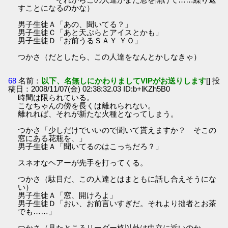
すことになるのかな）
男子生徒Ａ「あの、聞いてる？」
男子生徒Ｃ「あと天ぷらとアイスとかも」
男子生徒Ｄ「お前うるＳＡＹ ＹＯ」
つかさ（だとしたら、この人達をなんとかしなきゃ）
68
名前：
以下、名無しにかわりましてVIPがお送りします
[] 投
稿日：2008/11/07(金) 02:38:32.03 ID:b+lKZh5B0
時間は限られている。
こなちゃんの傍を長くは離れられない。
離れれば、それが新たな火種となってしまう。
つかさ「少しだけでいいので聞いて貰えますか？ そこの
窓にある花瓶を、」
男子生徒Ａ「聞いてるのはこっちだろ？」
スネオなヘアーが先手を打ってくる。
つかさ（駄目だ、この人達とはまともに話し合えそうにな
い）
男子生徒Ａ「窓、開けろよ」
男子生徒Ｄ「おい、お前言いすぎだ。それより拙者とお茶
でも……」
つかさ（見たところリーダー格以外は中立に近いのか