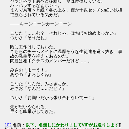
バックネット裏へと移動し、今は待機している。
ハラハラするなぁホント。
まるで奈落へと続く谷の上を、僅か十数センチの細い鉄橋
で渡らされている気分だ。
―― キーンコーンカーンコーン
こなた「……む？ それじゃ、ぼちぼち始めよっかい」
つかさ「そうだね」
既に工作はしておいた。
こちらのチームメイトに温厚そうな生徒達を選り抜き、事
故の発生率を抑えてあるのだ。
問題は相手クラスのメンバーだけど……。
みさお「よーう！」
あやの「よろしくね」
こなた「なんだ、みさきちか」
みさお「なんだ……だと？」
つかさ「お願いだから張り合わないでー！」
先が思いやられる。
早くも眩暈がしてきた。
102
名前：
以下、名無しにかわりましてVIPがお送りします
[]