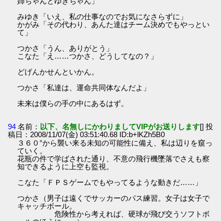
姉ちゃんとゆきちゃん」
みゆき「いえ、私の仕事なのでお気になさらずに」
かがみ「その代わり、あんた達はチーム決めでもやっとい
て」
つかさ「うん、ありがとう」
こなた「え……つかさ、どうしてなの？」
どげんかせんといかん。
つかさ「私達は、運命共同体なんだよ」
未来は僕らの手の中にあるはず。
94
名前：
以下、名無しにかわりましてVIPがお送りします
[] 投
稿日：2008/11/07(金) 03:51:40.68 ID:b+lKZh5B0
３６０°から襲い来る未知の可能性に備え、私は辺りを窺っ
ていく。
花瓶の件で学ばされた通り、不意の飛行機墜落でさえも察
知できるように上空も監視。
こなた「ＦＰＳゲームでもやってるような動きだ……」
つかさ（男子は遠くでサッカーのパス練習。女子は女子で
キャッチボール。
危険性から考えれば、硬球が飛び交うソフトボ