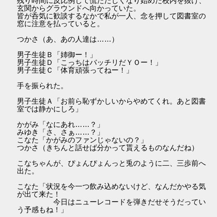
残り時間に反比例して慌ただしくなり始めた校内を抜け、
玄関からグラウンドへ向かっていた。
皆が呑気に歓談するなかで私が一人、念を押して図書室の
窓に注意を払っていると。
つかさ（あ、あの人達は……）
男子生徒Ｂ「姉御ー！」
男子生徒Ｄ「こっちはバッチリだＹＯー！」
男子生徒Ｃ「体育頑張ってねー！」
手を振られた。
男子生徒Ａ「お前ら恥ずかしいからやめてくれ。あと図書
室では静かにしろ」
かがみ「なにあれ……？」
みゆき「さ、さぁ……？」
こなた「かがみのファンじゃないの？」
つかさ（きちんと話せば分かって貰えるものなんだね）
こなちゃんが、ぴょんぴょんっと兎のように二、三歩前へ
出た。
こなた「状況を今一つ飲み込めないけど、なんだかやる気
が出て来た！
今日はニューレコードを弾きだせそうだってい
う予感もね！」