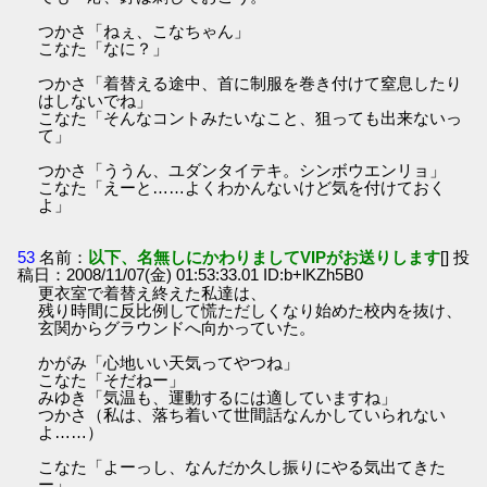
つかさ「ねぇ、こなちゃん」
こなた「なに？」
つかさ「着替える途中、首に制服を巻き付けて窒息したり
はしないでね」
こなた「そんなコントみたいなこと、狙っても出来ないっ
て」
つかさ「ううん、ユダンタイテキ。シンボウエンリョ」
こなた「えーと……よくわかんないけど気を付けておく
よ」
53
名前：
以下、名無しにかわりましてVIPがお送りします
[] 投
稿日：2008/11/07(金) 01:53:33.01 ID:b+lKZh5B0
更衣室で着替え終えた私達は、
残り時間に反比例して慌ただしくなり始めた校内を抜け、
玄関からグラウンドへ向かっていた。
かがみ「心地いい天気ってやつね」
こなた「そだねー」
みゆき「気温も、運動するには適していますね」
つかさ（私は、落ち着いて世間話なんかしていられない
よ……）
こなた「よーっし、なんだか久し振りにやる気出てきた
ー」