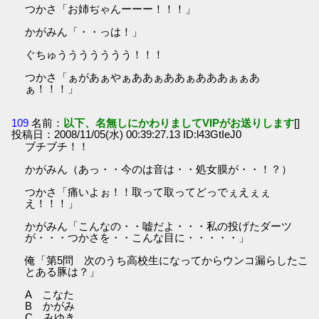
つかさ「お姉ぢゃんーーー！！！」
かがみん「・・っは！」
ぐちゅううううううう！！！
つかさ「ぁがあぁやぁああぁああぁあああぁぁあ
ぁ！！！」
109
名前：
以下、名無しにかわりましてVIPがお送りします
[]
投稿日：2008/11/05(水) 00:39:27.13 ID:l43GtIeJ0
ブチブチ！！
かがみん（あっ・・今のは音は・・処女膜が・・！？）
つかさ「痛いよぉ！！取って取ってどっでぇえぇぇ
え！！！」
かがみん「こんなの・・嘘だよ・・・私の投げたダーツ
が・・・つかさを・・こんな目に・・・・・」
俺「第5問 次のうち高校生になってからウンコ漏らしたこ
とある豚は？」
A こなた
B かがみ
C みゆき