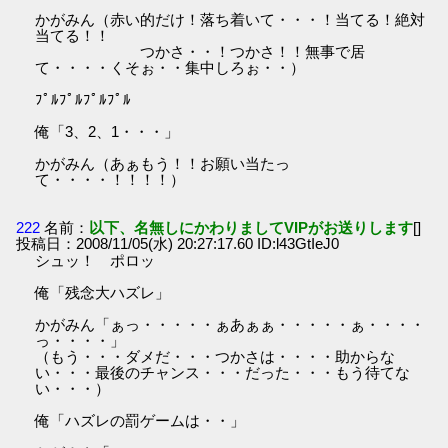
かがみん（赤い的だけ！落ち着いて・・・！当てる！絶対
当てる！！
つかさ・・！つかさ！！無事で居
て・・・・くそぉ・・集中しろぉ・・）
ﾌﾟﾙﾌﾟﾙﾌﾟﾙﾌﾟﾙ
俺「3、2、1・・・」
かがみん（あぁもう！！お願い当たっ
て・・・・！！！！）
222
名前：
以下、名無しにかわりましてVIPがお送りします
[]
投稿日：2008/11/05(水) 20:27:17.60 ID:l43GtIeJ0
シュッ！ ポロッ
俺「残念大ハズレ」
かがみん「ぁっ・・・・・ぁあぁぁ・・・・・ぁ・・・・
っ・・・・」
（もう・・・ダメだ・・・つかさは・・・・助からな
い・・・最後のチャンス・・・だった・・・もう待てな
い・・・）
俺「ハズレの罰ゲームは・・」