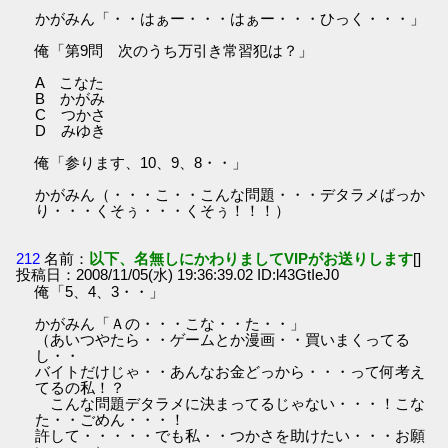
かがみん「・・はぁー・・・はぁー・・・ひっく・・・」
俺「第9問 次のうち万引き常習犯は？」
A こなた
B かがみ
C つかさ
D みゆき
俺「参ります、10、9、8・・」
かがみん（・・・こ・・こんな問題・・・デタラメばっか
り・・・くそぅ・・・くそぅ！！！）
212
名前：
以下、名無しにかわりましてVIPがお送りします
[]
投稿日：2008/11/05(水) 19:36:39.02 ID:l43GtIeJ0
俺「5、4、3・・」
かがみん「Ａの・・・こな・・た・・」
（あいつやたら・・ゲームとか漫画・・買いまくってる
し・・
バイトだけじゃ・・あんなお金どっから・・・って何考え
てるの私！？
こんな問題デタラメに決まってるじゃない・・・！こな
た・・ごめん・・・！
許して・・・・・でも私・・つかさを助けたい・・・お願