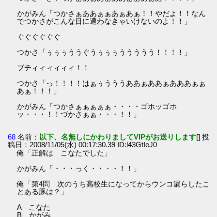
かがみん「つかさぁああぁぁあぁあぁ！！やだよ！！なん
でつかさがこんな目に遭わなきゃいけないのよ！！」
ぐぐぐぐぐぐ
つかさ「ぅぅぅううぐうぅぅぅううううう！！！！」
ブチィィィィィィ！！
つかさ「っ！！！！はぁぅうううああぁああぁあああぁぁ
あぁ！！！」
かがみん「つかさぁぁぁぁぁ・・・・ゴホッゴホ
ッ・・・！！づかさぁぁ・・・！！」
68
名前：
以下、名無しにかわりましてVIPがお送りします
[] 投
稿日：2008/11/05(水) 00:17:30.39 ID:l43GtIeJ0
俺「正解は こなたでした」
かがみん「・・・っく・・・・！！」
俺「第4問 次のうち高校生になってからウンコ漏らしたこ
とある豚は？」
A こなた
B かがみ