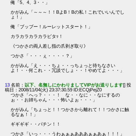
俺「5、4、3・・」
かがみん「～～～！！BよB！Bの私！これでいいんでし
ょ！」
俺「ブッブー！ルーレットスタート！」
カラカラカラカラピタｯ！
《つかさの両人差し指の爪剥ぎ取り》
つかさ「・・・ぇ・・・・？」
かがみん「え・・・ちょ・・っちょっと待ちなさい
よ！・・何これ・・冗談でしょ・・！やめてよ・・・」
13
名前：
以下、名無しにかわりましてVIPがお送りします
[] 投
稿日：2008/11/04(火) 23:37:30.59 ID:ECQjPejZ0
つかさ「へっ？・・・！ な・・なに・・なにするの
ぉ・・お姉ちゃん・・・怖いよぉ・・・」
かがみん「ちょっと！！つかさから離れて！！つかさに触
るなぁ！！」
ギギギギ・・バチン！！
つかさ「いっ・・・うわぁぁぁあああぁぁあぁ！！！」