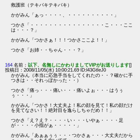
救護班（テキパキテキパキ）
かがみん「ぁっ・・・・、・・・・・・・・・・」
つかさ「・・・・・・・・・・・・・・・・こ・・・ここ
は・・・？」
かがみん「つかさぁ！！！つかさここよ！！」
つかさ「お姉・・ちゃん・・・？」
164
名前：
以下、名無しにかわりましてVIPがお送りします
[]
投稿日：2008/11/05(水) 10:00:21.69 ID:l43GtIeJ0
かがみん（本当に応急手当をしてくれたの・・？確かに手
つきは・・それっぽかった・・）
つかさ「痛っ・・・痛い・・・痛いよぉ・・・はうぅ
ぅ・・・」
かがみん「つかさ！大丈夫よ！私の顔を見て！私の顔だけ
を見てなさい！！絶対目を逸らしちゃだめ！！」
つかさ「え？え？・・・・い・・・いやぁ・・・・足
が・・・・小指がぁ・・・・・」
かがみん「あぁぁぅぅ・・・つかさぁ・・・大丈夫だから