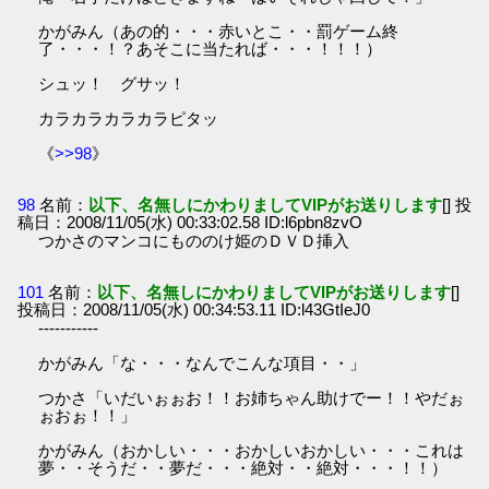
かがみん（あの的・・・赤いとこ・・罰ゲーム終
了・・・！？あそこに当たれば・・・！！！）
シュッ！ グサッ！
カラカラカラカラピタッ
《
>>98
》
98
名前：
以下、名無しにかわりましてVIPがお送りします
[] 投
稿日：2008/11/05(水) 00:33:02.58 ID:l6pbn8zvO
つかさのマンコにもののけ姫のＤＶＤ挿入
101
名前：
以下、名無しにかわりましてVIPがお送りします
[]
投稿日：2008/11/05(水) 00:34:53.11 ID:l43GtIeJ0
-----------
かがみん「な・・・なんでこんな項目・・」
つかさ「いだいぉぉお！！お姉ちゃん助けでー！！やだぉ
ぉおぉ！！」
かがみん（おかしい・・・おかしいおかしい・・・これは
夢・・そうだ・・夢だ・・・絶対・・絶対・・・！！）