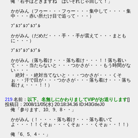
俺「右手ほどきますね はいそれじゃ回して！」
かがみん（フゥー・・・フゥー・・・集中して・・・・集
中・・・赤い所だけ目で追って・・・）
ﾌﾟﾙﾌﾟﾙﾌﾟﾙﾌﾟﾙ
かがみん（だめだ・・・手・・手が震えて・・・まとも
に・・・）
ﾌﾟﾙﾌﾟﾙﾌﾟﾙﾌﾟﾙ
かがみん（落ち着け・・・落ち着け・・・！！落ち着い
て・・・当たらないと・・・つかさが・・・もう時間がな
い・・・
絶対・・絶対当てないと・・・つかさが・・・くそ
ぉ・・汗で目が・・・つかさが・・・落ち着け・・・落ち
着けぇ・・・！！）
219
名前：
以下、名無しにかわりましてVIPがお送りします
[]
投稿日：2008/11/05(水) 20:18:34.36 ID:l43GtIeJ0
俺「参ります、10、9、8・・」
かがみん（！・・・・落ち着け・・・落ち着いて
よ・・・！！くそぉ・・・くそぉ・・・くそぉ・・！！）
俺「6、5、4・・」