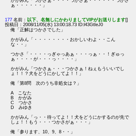
かがみん「つかさぁ・・・・つかさぁ・・・・・・つかさ
ぁ・・・・・・」
177
名前：
以下、名無しにかわりましてVIPがお送りします
[]
投稿日：2008/11/05(水) 13:00:18.73 ID:l43GtIeJ0
俺「正解はつかさでした」
かがみん「・・・・・・・・おかしいわよ・・こん
な・・」
つかさ「・・・・っぎゃっあぁ・・・っぁ・・！ぎゅっ
ぁ・・・・が・・・っ・・・・」
かがみん「つかさぁ・・・つかさぁ！ねぇもういいでし
ょ！！？犬をどうにかしてよ！！」
俺「第8問 次のうち非処女は？」
A こなた
B かがみ
C つかさ
D みゆき
かがみん「っ・・待ってよ！！犬をどうにかするのが先で
しょ！！もう・・・つかさがぁ・・・」
俺「参ります、10、9、8・・」