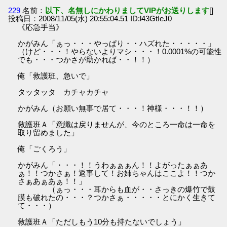
229
名前：
以下、名無しにかわりましてVIPがお送りします
[]
投稿日：2008/11/05(水) 20:55:04.51 ID:l43GtIeJ0
《応急手当》
かがみん「ぁっ・・・やっぱり・・ハズれた・・・・・」
（けど・・・！やらないよりマシ・・・！0.0001%の可能性
でも・・・つかさが助かれば・・！！）
俺「救護班、急いで」
タッタッタ カチャカチャ
かがみん（お願い無事で居て・・・！神様・・・！！）
救護班Ａ「意識は戻りませんが、今のところ一命は一命を
取り留めました」
俺「ごくろう」
かがみん「・・・！！うわぁぁぁん！！よがったぁぁあ
ぁ！！つかさぁ！返事して！お姉ちゃんはここよ！！つか
さぁあぁあぁ！！」
（ぁっ・・・耳からも血が・・さっきの爆竹で鼓
膜も破れたの・・・？つかさぁ・・・・・とにかく生きて
て・・・）
救護班Ａ「ただしもう10分も持たないでしょう」