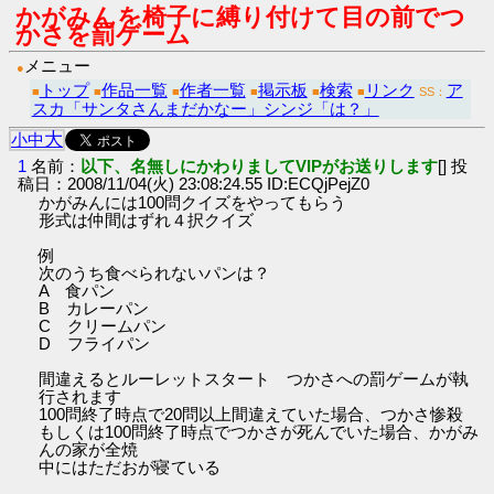
かがみんを椅子に縛り付けて目の前でつ
かさを罰ゲーム
メニュー
●
トップ
作品一覧
作者一覧
掲示板
検索
リンク
ア
■
■
■
■
■
■
SS：
スカ「サンタさんまだかなー」シンジ「は？」
大
小
中
1
名前：
以下、名無しにかわりましてVIPがお送りします
[] 投
稿日：2008/11/04(火) 23:08:24.55 ID:ECQjPejZ0
かがみんには100問クイズをやってもらう
形式は仲間はずれ４択クイズ
例
次のうち食べられないパンは？
A 食パン
B カレーパン
C クリームパン
D フライパン
間違えるとルーレットスタート つかさへの罰ゲームが執
行されます
100問終了時点で20問以上間違えていた場合、つかさ惨殺
もしくは100問終了時点でつかさが死んでいた場合、かがみ
んの家が全焼
中にはただおが寝ている