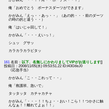
俺「おめでとう ボーナスダーツができます」
かがみん「えっ・・あっ・・」（あの的・・・前のダーツ
の時の的と違う・・）
俺「はいじゃ回して！」
かがみん「・・・えいっ！」
シュッ グサッ
カラカラカラピタッ
161
名前：
以下、名無しにかわりましてVIPがお送りします
[]
投稿日：2008/11/05(水) 09:53:51.22 ID:l43GtIeJ0
《応急手当》
かがみん「こ・・これって・・」
俺「救護班、急いで」
タッタッタ カチャカチャ
かがみん「・・・！！ちょ・・おい！こら！！つかさに触
んなぁ！！離れてよぉ！！」