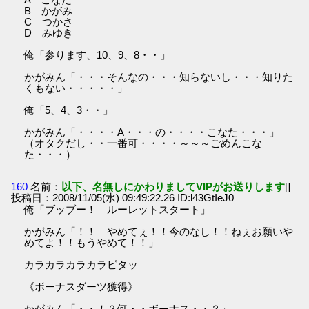
B かがみ
C つかさ
D みゆき
俺「参ります、10、9、8・・」
かがみん「・・・そんなの・・・知らないし・・・知りた
くもない・・・・・」
俺「5、4、3・・」
かがみん「・・・・A・・・の・・・・こなた・・・」
（オタクだし・・一番可・・・・～～～ごめんこな
た・・・）
160
名前：
以下、名無しにかわりましてVIPがお送りします
[]
投稿日：2008/11/05(水) 09:49:22.26 ID:l43GtIeJ0
俺「ブッブー！ ルーレットスタート」
かがみん「！！ やめてぇ！！今のなし！！ねぇお願いや
めてよ！！もうやめて！！」
カラカラカラカラピタッ
《ボーナスダーツ獲得》
かがみん「・・！？何・・ボーナス・・？」