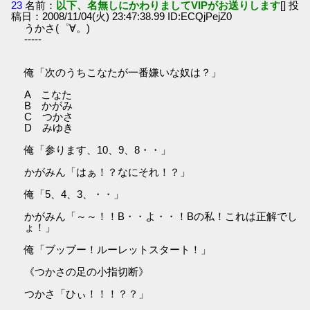
23
名前：
以下、名無しにかわりましてVIPがお送りします
[] 投
稿日：2008/11/04(火) 23:47:38.99 ID:ECQjPejZ0
うかさ(゜∀。)
-----
俺「次のうちこなたが一番嫌いな奴は？」
A こなた
B かがみ
C つかさ
D みゆき
俺「参ります、10、9、8・・」
かがみん「はぁ！？なにそれ！？」
俺「5、4、3、・・」
かがみん「～～！！B・・よ・・！Bの私！これは正解でし
ょ！」
俺「ブッブー！ルーレットスタート！」
《つかさの足の小指切断》
つかさ「ひぃ！！！？？」