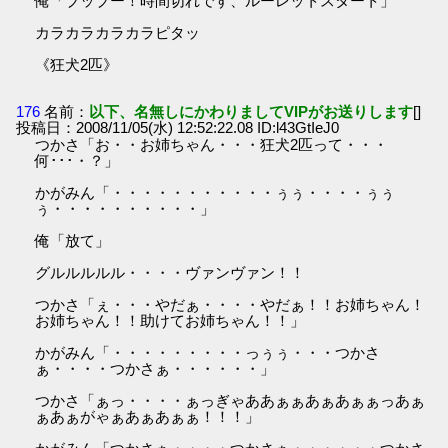
俺「ブッブー！時間切れです、ルーレットスタート」
カラカラカラカラピタッ
《狂犬2匹》
176
名前：
以下、名無しにかわりましてVIPがお送りします
[]
投稿日：2008/11/05(水) 12:52:22.08 ID:l43GtIeJ0
つかさ「お・・お姉ちゃん・・・狂犬2匹って・・・
何･･･・？」
かがみん「・・・・・・・・・・・ぅぅ・・・・ぅぅ
ぅ・・・・・・・・・・」
俺「放て」
グルルルルル・・・・ヴァンヴァン！！
つかさ「ぇ・・・やだぁ・・・・やだぁ！！お姉ちゃん！
お姉ちゃん！！助けてお姉ちゃん！！」
かがみん「・・・・・・・・・っぅぅ・・・つかさ
ぁ・・・・つかさぁ・・・・・・」
つかさ「ぁっ・・・・ぁっぎゃああぁぁあぁあぁぁっあぁ
ぁあぁがゃぁあぁあぁぁ！！！」