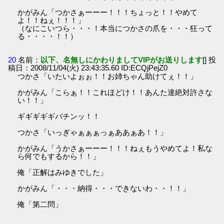
かがみん「つかさぁーーー！！！ちょっと！！やめて
よ！！ねぇ！！！」
（なにこいつら・・・！本当につかさの爪を・・・狂って
る・・・・！！）
20
名前：
以下、名無しにかわりましてVIPがお送りします
[] 投
稿日：2008/11/04(火) 23:43:35.60 ID:ECQjPejZ0
つかさ「いたいよぉぉ！！お姉ちゃん助けてぇ！！」
かがみん「こらぁ！！これほどけ！！あんた達絶対許さな
い！！」
ギギギギギバチンッ！！
つかさ「いっぎゃぁぁぁっぁああぁあ！！」
かがみん「うかさぁーーー！！！ねぇもうやめてよ！私な
ら何でもするから！！」
俺「正解はみゆきでした」
かがみん「・・・納得・・・できないわ・・！！」
俺「第二問」