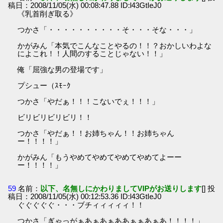
稿日：2008/11/05(水) 00:08:47.88 ID:l43GtIeJ0
《乳首削ぎ取る》
つかさ「・・・・・・・・・・そ・・・そな・・・」
かがみん「本気でこんなことやるの！！？おかしいわよな
によこれ！！人間のすることじゃない！！」
俺「屈強な男の登場です」
プシュー（ｽﾓｰｸ
つかさ「やだぁ！！！こないでぇ！！！」
ビリビリビリビリ！！
つかさ「やだぁ！！お姉ちゃん！！お姉ちゃん
ー！！！！」
かがみん「もうやめてやめてやめてやめてよーー
ー！！！！」
59
名前：
以下、名無しにかわりましてVIPがお送りします
[] 投
稿日：2008/11/05(水) 00:12:53.36 ID:l43GtIeJ0
ぐぐぐぐぐ・・・ブチィィィィィ！！
つかさ「ぎゃっがぁあぁあぁああぁぁあぁあ！！！！」