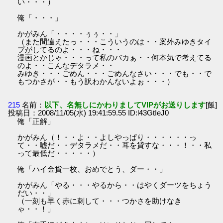
い・・・）
俺「・・・」
かがみん「・・・・ぅぅ・・」
（また間違えたっ・・・こういうのは・・案外みゆきタイ
プがしてるのよ・・・ね・・・
漫画とかじゃ・・・って私のバカぁ・・何本気で考えてる
のよ・・こんなデタラメ・・
みゆき・・・ごめん・・・ごめんなさい・・・でも・・で
もつかさが・・もう訳わかんないよぉ・・・）
215
名前：
以下、名無しにかわりましてVIPがお送りします
[飯]
投稿日：2008/11/05(水) 19:41:59.55 ID:l43GtIeJ0
俺「正解」
かがみん（！・・よ・・よしやっぱり・・・・・・っ
て・・嘘だ・・デタラメだ・・耳を貸すな・・・！・・私
って最低だ・・・・・）
俺「ハイ金貨一枚、おめでとう、ダー・・」
かがみん「やる・・・やるから・・はやくダーツをちょう
だい・・」
（一刻も早く赤に刺して・・・つかさを助けなき
ゃ・・！」