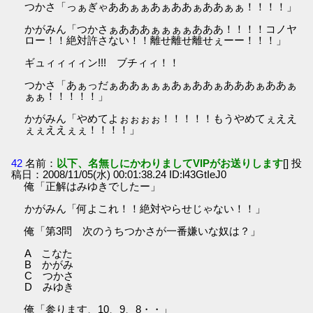
つかさ「っぁぎゃああぁぁあぁああぁああぁぁ！！！！」
かがみん「つかさぁあああぁぁぁぁあああ！！！！コノヤ
ロー！！絶対許さない！！離せ離せ離せぇーー！！！」
ギュィィィィン!!! ブチィィ！！
つかさ「あぁっだぁああぁぁぁあぁああぁあああぁああぁ
ぁぁ！！！！！」
かがみん「やめてよぉぉぉぉ！！！！！もうやめてぇええ
ぇぇええぇぇ！！！！」
42
名前：
以下、名無しにかわりましてVIPがお送りします
[] 投
稿日：2008/11/05(水) 00:01:38.24 ID:l43GtIeJ0
俺「正解はみゆきでしたー」
かがみん「何よこれ！！絶対やらせじゃない！！」
俺「第3問 次のうちつかさが一番嫌いな奴は？」
A こなた
B かがみ
C つかさ
D みゆき
俺「参ります、10、9、8・・」