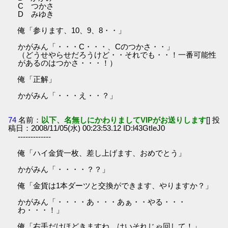
C つかさ
D みゆき
俺「参ります、10、9、8・・」
かがみん「・・・C・・・、Cのつかさ・・」
（どうせやらせだろうけど・・それでも・・！一番可能性
があるのはつかさ・・・！）
俺「正解」
かがみん「・・・え・・？」
74
名前：
以下、名無しにかわりましてVIPがお送りします
[] 投
稿日：2008/11/05(水) 00:23:53.12 ID:l43GtIeJ0
-------------
俺「ハイ金貨一枚、差し上げます、おめでとう」
かがみん「・・・・？？」
俺「金貨は1本ダーツと交換ができます、やりますか？」
かがみん「・・・・あ・・・あぁ・・やる・・・
わ・・・！」
俺「右手だけほどきますね はいそれじゃ回して！」