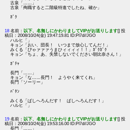
古泉「……」
古泉「殉職すると二階級特進でしたね、確か」
ｶﾞｸ
18
名前：
以下、名無しにかわりましてVIPがお送りします
[] 投
稿日：2008/10/24(金) 19:47:19.81 ID:Pl7d//JGO
ハルヒ「」
キョン「おい、団長！ いつまで放心してんだ！」
みくる「びゃァァァうまひィィィィ！！」ｶﾞｸｶﾞｸ
キョン「ちょ、あ、失禁しないでください朝比奈さん！」
ｶﾞﾁｬ
長門「……」
キョン「な……長門！ ようやく来てくれ」
長門「ソーリー」
ﾊﾞﾀﾝ
みくる「ぱしへろんだす！ ぱしへろんだす！」
ハルヒ「」
19
名前：
以下、名無しにかわりましてVIPがお送りします
[] 投
稿日：2008/10/24(金) 19:53:16.00 ID:Pl7d//JGO
長門「……」