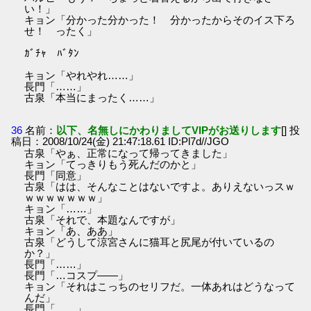
い！」
キョン「分かった分かった！ 分かったからそのイス下ろ
せ！ ったく」
ｶﾞﾁｬ ﾊﾞﾀﾝ
キョン「やれやれ……」
長門「……」
古泉「本当にまったく……」
36
名前：
以下、名無しにかわりましてVIPがお送りします
[] 投
稿日：2008/10/24(金) 21:47:18.61 ID:Pl7d//JGO
古泉「やぁ、正常になって帰ってきました」
キョン「てっきりもう死んだのかと」
長門「同意」
古泉「はは、そんなことはないですよ。ありえないっスｗ
ｗｗｗｗｗｗｗ」
キョン「……」
古泉「それで、本題なんですが」
キョン「あ、ああ」
古泉「どうして涼宮さんに猫耳と尻尾が付いているの
か？」
長門「……」
長門「…コスプ――」
キョン「それはこっちのセリフだ。一体あれはどうなって
んだ」
長門「……」