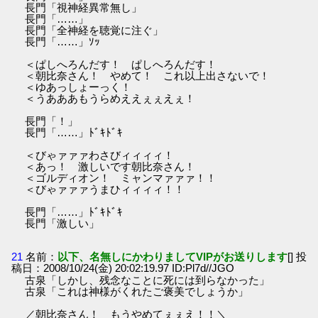
長門「視神経異常無し」
長門「……」
長門「全神経を聴覚に注ぐ」
長門「……」ｿｯ
＜ぱしへろんだす！ ぱしへろんだす！
＜朝比奈さん！ やめて！ これ以上出さないで！
＜ゆあっしょーっく！
＜うあああもうらめええぇぇえぇ！
長門「！」
長門「……」ﾄﾞｷﾄﾞｷ
＜びゃァァァわさびィィィィ！
＜あっ！ 激しいです朝比奈さん！
＜ゴルディオン！ ミャンマァァァ！！
＜びゃァァァうまひィィィィ！！
長門「……」ﾄﾞｷﾄﾞｷ
長門「激しい」
21
名前：
以下、名無しにかわりましてVIPがお送りします
[] 投
稿日：2008/10/24(金) 20:02:19.97 ID:Pl7d//JGO
古泉「しかし、残念なことに死には到らなかった」
古泉「これは神様がくれたご褒美でしょうか」
／朝比奈さん！ もうやめてぇぇえ！！＼