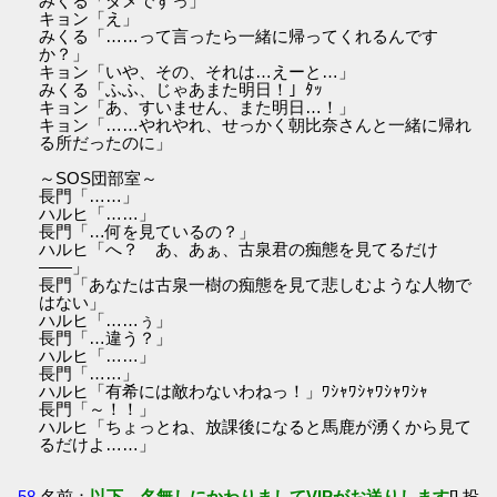
みくる「ダメですっ」
キョン「え」
みくる「……って言ったら一緒に帰ってくれるんです
か？」
キョン「いや、その、それは…えーと…」
みくる「ふふ、じゃあまた明日！」ﾀｯ
キョン「あ、すいません、また明日…！」
キョン「……やれやれ、せっかく朝比奈さんと一緒に帰れ
る所だったのに」
～SOS団部室～
長門「……」
ハルヒ「……」
長門「…何を見ているの？」
ハルヒ「へ？ あ、あぁ、古泉君の痴態を見てるだけ
――」
長門「あなたは古泉一樹の痴態を見て悲しむような人物で
はない」
ハルヒ「……ぅ」
長門「…違う？」
ハルヒ「……」
長門「……」
ハルヒ「有希には敵わないわねっ！」ﾜｼｬﾜｼｬﾜｼｬﾜｼｬ
長門「～！！」
ハルヒ「ちょっとね、放課後になると馬鹿が湧くから見て
るだけよ……」
58
名前：
以下、名無しにかわりましてVIPがお送りします
[] 投