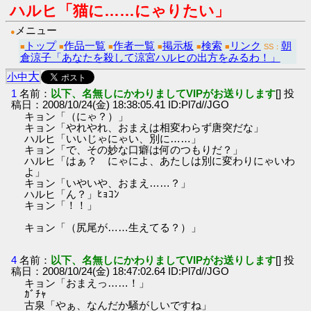
ハルヒ「猫に……にゃりたい」
メニュー
●
トップ
作品一覧
作者一覧
掲示板
検索
リンク
朝
■
■
■
■
■
■
SS：
倉涼子「あなたを殺して涼宮ハルヒの出方をみるわ！」
大
小
中
1
名前：
以下、名無しにかわりましてVIPがお送りします
[] 投
稿日：2008/10/24(金) 18:38:05.41 ID:Pl7d//JGO
キョン「（にゃ？）」
キョン「やれやれ、おまえは相変わらず唐突だな」
ハルヒ「いいじゃにゃい、別に……」
キョン「で、その妙な口癖は何のつもりだ？」
ハルヒ「はぁ？ にゃによ、あたしは別に変わりにゃいわ
よ」
キョン「いやいや、おまえ……？」
ハルヒ「ん？」ﾋｮｺﾝ
キョン「！！」
キョン「（尻尾が……生えてる？）」
4
名前：
以下、名無しにかわりましてVIPがお送りします
[] 投
稿日：2008/10/24(金) 18:47:02.64 ID:Pl7d//JGO
キョン「おまえっ……！」
ｶﾞﾁｬ
古泉「やぁ、なんだか騒がしいですね」