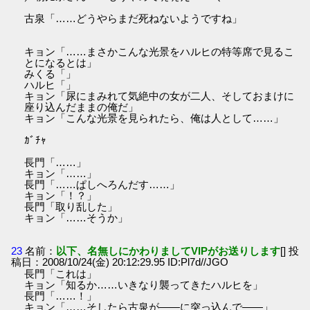
古泉「……どうやらまだ死ねないようですね」
キョン「……まさかこんな光景をハルヒの特等席で見るこ
とになるとは」
みくる「」
ハルヒ「」
キョン「尿にまみれて気絶中の女が二人、そしておまけに
座り込んだままの俺だ」
キョン「こんな光景を見られたら、俺は人として……」
ｶﾞﾁｬ
長門「……」
キョン「……」
長門「……ぱしへろんだす……」
キョン「！？」
長門「取り乱した」
キョン「……そうか」
23
名前：
以下、名無しにかわりましてVIPがお送りします
[] 投
稿日：2008/10/24(金) 20:12:29.95 ID:Pl7d//JGO
長門「これは」
キョン「知るか……いきなり襲ってきたハルヒを」
長門「……！」
キョン「……そしたら古泉が――に突っ込んで――」