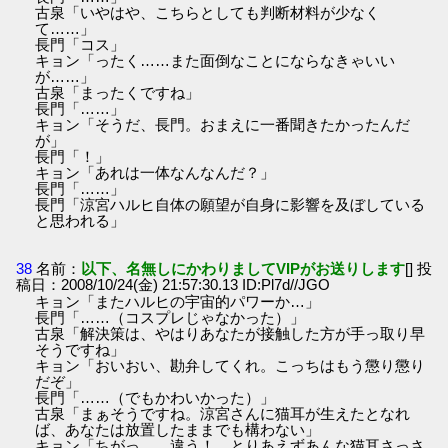
古泉「いやはや、こちらとしても判断材料が少なく
て……」
長門「コス」
キョン「ったく……また面倒なことにならなきゃいい
が……」
古泉「まったくですね」
長門「……」
キョン「そうだ、長門。おまえに一番聞きたかったんだ
が」
長門「！」
キョン「あれは一体なんなんだ？」
長門「……」
長門「涼宮ハルヒ自体の願望が自身に影響を及ぼしている
と思われる」
38
名前：
以下、名無しにかわりましてVIPがお送りします
[] 投
稿日：2008/10/24(金) 21:57:30.13 ID:Pl7d//JGO
キョン「またハルヒの宇宙的パワーか…」
長門「……（コスプレじゃなかった）」
古泉「解決策は、やはりあなたが接触した方が手っ取り早
そうですね」
キョン「おいおい、勘弁してくれ。こっちはもう懲り懲り
だぞ」
長門「……（でもかわいかった）」
古泉「まぁそうですね。涼宮さんに猫耳が生えたとなれ
ば、あなたは放置したままでも構わない」
キョン「ちがっ……違う！ とりあえずあんな猫耳さっさ