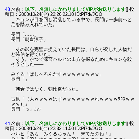
43
名前：
以下、名無しにかわりましてVIPがお送りします
[] 投
稿日：2008/10/24(金) 22:26:22.10 ID:Pl7d//JGO
キョンが目を回し混乱している中で、長門は一歩前へと
足を踏み入れていた。
長門「……」
長門「朝倉涼子」
その影を完璧に捉えていた長門は、自らが発した人物だ
と確信を得ていた。
そう。かつて涼宮ハルヒの出方を探るためにキョンを殺
そうとした――
みくる「ぱしへろんだすｗｗｗｗｗｗｗｗ」
長門「」
朝倉ではなく、朝比奈だった。
古泉「（大ｗｗｗｗはずｗｗｗｗｗｗｗれｗｗｗｗﾜﾛｽｗｗ
ｗｗ）」
長門「っ」ｶｧｧ
44
名前：
以下、名無しにかわりましてVIPがお送りします
[] 投
稿日：2008/10/24(金) 22:32:11.50 ID:Pl7d//JGO
ハルヒ「あら、みくるちゃん！ 来てたのね！」
みくる「でしゅｗｗｗｗｗｗでしゅｗｗｗｗｗｗｗｗ」