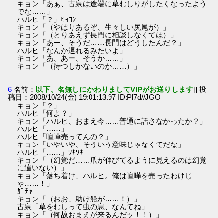
キョン「あぁ、古泉は途端に草むしりがしたくなったよう
でな……」
ハルヒ「？」ﾋｮｺﾝ
キョン「（やはりあるぞ、生々しい尻尾が）」
キョン「（とりあえず長門に相談しなくては）」
キョン「あー、そうだ……長門はどうしたんだ？」
ハルヒ「なんか遅れるみたいよ」
キョン「あ、あー、そうか……」
キョン「（待つしかないのか……）」
6
名前：
以下、名無しにかわりましてVIPがお送りします
[] 投
稿日：2008/10/24(金) 19:01:13.97 ID:Pl7d//JGO
キョン「？」
ハルヒ「何よ？」
キョン「ハルヒ、おまえ今……普通に話さなかったか？」
ハルヒ「……」
ハルヒ「喧嘩売ってんの？」
キョン「いやいや、そういう意味じゃなくてだな」
ハルヒ「……」ﾜｷﾜｷ
キョン「（幻覚だ……爪が伸びてるように見えるのは幻覚
に違いない）」
キョン「落ち着け、ハルヒ。俺は喧嘩を売ったわけじ
ゃ……！」
ｶﾞﾁｬ
キョン「（おお、助け船が……！）」
古泉「草をむしって虫の息、なんてね」
キョン「（何故おまえが来るんだッ！！）」