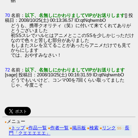
fin
70
名前：
以下、名無しにかわりましてVIPがお送りします
[] 投
稿日：2008/10/25(土) 00:13:36.57 ID:qtNqhwmbO
どうも、携帯クオリティ（笑）に付いて来てくれてありが
とうございました
初SSスレでハルヒはアニメとここのSSを少しかじっただけ
なので色々と苦しむ部分がありました
もしまたスレを立てることがあったらアニメだけでも見て
からにします
では、おやすみなさい！
72
名前：
以下、名無しにかわりましてVIPがお送りします
[sage] 投稿日：2008/10/25(土) 00:16:31.59 ID:qtNqhwmbO
どうでもいいけど、コンマ00を7回くらい取ってました
じゃ、今度こそ
メニュー
●
トップ
作品一覧
作者一覧
掲示板
検索
リンク
長
■
■
■
■
■
■
SS：
門「クエエエエエ」