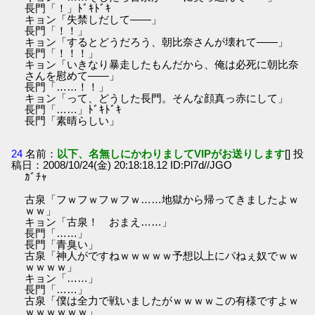
長門「！」ﾄﾞｷﾄﾞｷ
キョン「失禁しだして――」
長門「！！」
キョン「するとどうだろう、朝比奈さんが壊れて――」
長門「！！！」
キョン「いきなり暴走したもんだから、俺は必死に朝比奈
さんを慰めて――」
長門「……！！」
キョン「って、どうした長門。そんな顔真っ赤にして」
長門「……」ﾄﾞｷﾄﾞｷ
長門「素晴らしい」
24
名前：
以下、名無しにかわりましてVIPがお送りします
[] 投
稿日：2008/10/24(金) 20:18:18.12 ID:Pl7d//JGO
ｶﾞﾁｬ
古泉「フｗフｗフｗフｗ……地獄から帰ってきましたよｗ
ｗｗ」
キョン「古泉！ おまえ……」
長門「……」
長門「青臭い」
古泉「神人がですねｗｗｗｗｗ予想以上にパねぇ奴でｗｗ
ｗｗｗｗ」
キョン「……」
長門「……」
古泉「僕は全力で戦いましたがｗｗｗｗこの有様ですよｗ
ｗｗｗｗｗｗ」