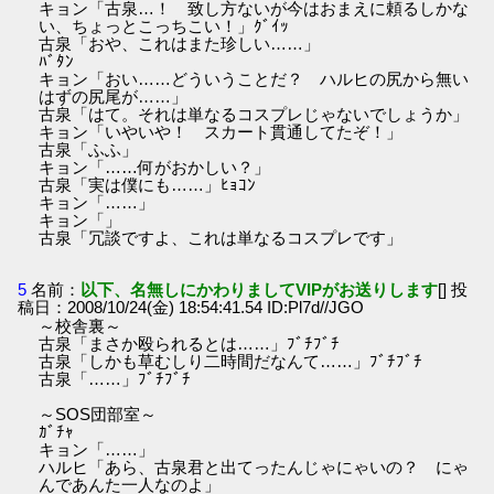
キョン「古泉…！ 致し方ないが今はおまえに頼るしかな
い、ちょっとこっちこい！」ｸﾞｲｯ
古泉「おや、これはまた珍しい……」
ﾊﾞﾀﾝ
キョン「おい……どういうことだ？ ハルヒの尻から無い
はずの尻尾が……」
古泉「はて。それは単なるコスプレじゃないでしょうか」
キョン「いやいや！ スカート貫通してたぞ！」
古泉「ふふ」
キョン「……何がおかしい？」
古泉「実は僕にも……」ﾋｮｺﾝ
キョン「……」
キョン「」
古泉「冗談ですよ、これは単なるコスプレです」
5
名前：
以下、名無しにかわりましてVIPがお送りします
[] 投
稿日：2008/10/24(金) 18:54:41.54 ID:Pl7d//JGO
～校舎裏～
古泉「まさか殴られるとは……」ﾌﾞﾁﾌﾞﾁ
古泉「しかも草むしり二時間だなんて……」ﾌﾞﾁﾌﾞﾁ
古泉「……」ﾌﾞﾁﾌﾞﾁ
～SOS団部室～
ｶﾞﾁｬ
キョン「……」
ハルヒ「あら、古泉君と出てったんじゃにゃいの？ にゃ
んであんた一人なのよ」