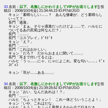
33
名前：
以下、名無しにかわりましてVIPがお送りします
[] 投
稿日：2008/10/24(金) 21:34:44.23 ID:Pl7d//JGO
キョン「素晴らしい……？ あんな惨劇が、どう素晴らし
いって？」
長門「過激」
キョン「まぁ、そりゃ過激だったけどよ……で、ハルヒに
ついてるあの尻尾は何なんだ？」
長門「……」
長門「コスプレイ」ﾄﾞｷﾄﾞｷ
キョン「え？」
長門「……」
長門「これはおかしい」
キョン「だろ？ だからおまえに聞いて……」
長門「耳まで付いてるとは」
ハルヒ「うっ……にゃ、にゃによこれ。変な匂い……」ﾋﾟｮ
ｺﾋﾟｮｺ
キョン「耳が……ある……」
34
名前：
以下、名無しにかわりましてVIPがお送りします
[] 投
稿日：2008/10/24(金) 21:39:28.62 ID:Pl7d//JGO
キョン「おい、なんだあれは！？」
長門「……」
ハルヒ「ちょっとキョン！ これ一体どういうことよ！」
キョン「いや、これはだな」
ハルヒ「もう！ ちょっと着替えるから出て行きなさ