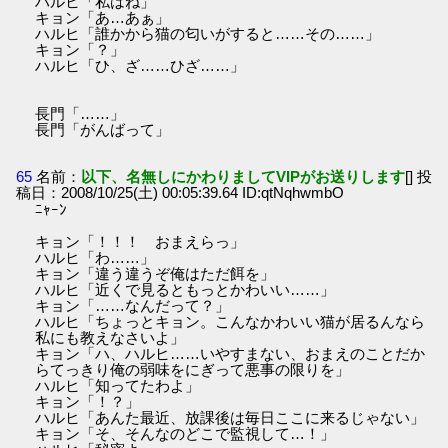
ハルヒ「私はね」
キョン「あ…あぁ」
ハルヒ「誰かから猫の匂いがすると……その……」
キョン「？」
ハルヒ「ひ、ざ……ひざ……」
長門「……」
長門「がんばって」
65
名前：
以下、名無しにかわりましてVIPがお送りします
[] 投
稿日：2008/10/25(土) 00:05:39.64 ID:qtNqhwmbO
ﾆｬｰﾝ
キョン「！！！ おまえらっ」
ハルヒ「わ……」
キョン「違う違うぞ俺はただ餌を」
ハルヒ「近くで見るともっとかわいい……」
キョン「……なんだって？」
ハルヒ「ちょっとキョン。こんなかわいい猫が居るんなら
私にも教えなさいよ」
キョン「ハ、ハルヒ……いやすまない、おまえのことだか
らてっきり俺の弱味をにぎって悪事の限りを」
ハルヒ「知ってたわよ」
キョン「！？」
ハルヒ「あんた最近、放課後は毎日ここに来るじゃない」
キョン「そ、そんなのどこで監視して…！」