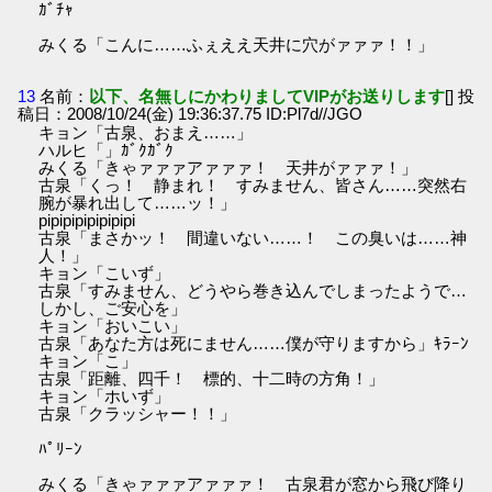
ｶﾞﾁｬ
みくる「こんに……ふぇええ天井に穴がァァァ！！」
13
名前：
以下、名無しにかわりましてVIPがお送りします
[] 投
稿日：2008/10/24(金) 19:36:37.75 ID:Pl7d//JGO
キョン「古泉、おまえ……」
ハルヒ「」ｶﾞｸｶﾞｸ
みくる「きゃァァァアァァァ！ 天井がァァァ！」
古泉「くっ！ 静まれ！ すみません、皆さん……突然右
腕が暴れ出して……ッ！」
pipipipipipipipi
古泉「まさかッ！ 間違いない……！ この臭いは……神
人！」
キョン「こいず」
古泉「すみません、どうやら巻き込んでしまったようで…
しかし、ご安心を」
キョン「おいこい」
古泉「あなた方は死にません……僕が守りますから」ｷﾗｰﾝ
キョン「こ」
古泉「距離、四千！ 標的、十二時の方角！」
キョン「ホいず」
古泉「クラッシャー！！」
ﾊﾟﾘｰﾝ
みくる「きゃァァァアァァァ！ 古泉君が窓から飛び降り