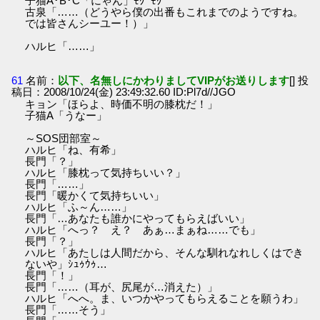
子猫A･B･C「にゃん」ﾓｸﾞﾓｸﾞ
古泉「……（どうやら僕の出番もこれまでのようですね。
では皆さんシーユー！）」
ハルヒ「……」
61
名前：
以下、名無しにかわりましてVIPがお送りします
[] 投
稿日：2008/10/24(金) 23:49:32.60 ID:Pl7d//JGO
キョン「ほらよ、時価不明の膝枕だ！」
子猫A「うなー」
～SOS団部室～
ハルヒ「ね、有希」
長門「？」
ハルヒ「膝枕って気持ちいい？」
長門「……」
長門「暖かくて気持ちいい」
ハルヒ「ふ～ん……」
長門「…あなたも誰かにやってもらえばいい」
ハルヒ「へっ？ え？ あぁ…まぁね……でも」
長門「？」
ハルヒ「あたしは人間だから、そんな馴れなれしくはでき
ないや」ｼｭｩｳｩ…
長門「！」
長門「……（耳が、尻尾が…消えた）」
ハルヒ「へへ。ま、いつかやってもらえることを願うわ」
長門「……そう」