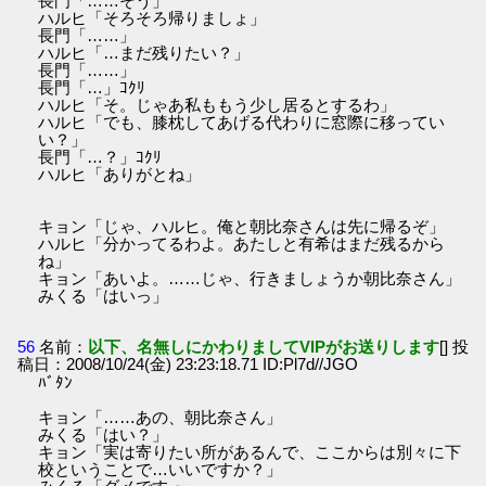
長門「……そう」
ハルヒ「そろそろ帰りましょ」
長門「……」
ハルヒ「…まだ残りたい？」
長門「……」
長門「…」ｺｸﾘ
ハルヒ「そ。じゃあ私ももう少し居るとするわ」
ハルヒ「でも、膝枕してあげる代わりに窓際に移ってい
い？」
長門「…？」ｺｸﾘ
ハルヒ「ありがとね」
キョン「じゃ、ハルヒ。俺と朝比奈さんは先に帰るぞ」
ハルヒ「分かってるわよ。あたしと有希はまだ残るから
ね」
キョン「あいよ。……じゃ、行きましょうか朝比奈さん」
みくる「はいっ」
56
名前：
以下、名無しにかわりましてVIPがお送りします
[] 投
稿日：2008/10/24(金) 23:23:18.71 ID:Pl7d//JGO
ﾊﾞﾀﾝ
キョン「……あの、朝比奈さん」
みくる「はい？」
キョン「実は寄りたい所があるんで、ここからは別々に下
校ということで…いいですか？」