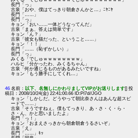
長門「っ」
古泉「おや、僕はてっきり朝倉さんかと…」ﾆﾔﾆﾔ
長門「……」
長門「っ」
キョン「おい……一体どうなってんだ」
古泉「まぁ、答えは簡単です」
キョン「ん？」
古泉「彼女も猫だった、ということ……」
キョン「！！」
長門「……（恥ずかしい）」
長門「っ」
みくる「でしゅｗｗｗｗｗｗｗｗ」
ハルヒ「分かったわ、みくるちゃん」
古泉「何か通じるものがあるみたいですね」
キョン「もう勝手にしてくれ…」
46
名前：
以下、名無しにかわりましてVIPがお送りします
[] 投
稿日：2008/10/24(金) 22:41:00.66 ID:Pl7d//JGO
キョン「しかしだ。どうやって朝比奈さんはあんな超スピ
ードで……」
古泉「そうですねぇ。僕もてっきり、あ・さ・く・ら・
さ・ん、かと思いましたよ」
長門「っ！」
キョン「おまえさっきから朝倉朝倉うるさいぞ」
古泉「え」
長門「……」ｷｯ
長門「同意」