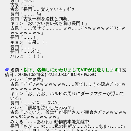
古泉「……」
古泉「長門……覚えていろ」ﾎﾞｿ
長門「……」ﾑｶ
長門「古泉一樹を適性と判断」
キョン「おいおいおい落ち着け長門！」
古泉「……伏せて…………ｗｗ……ﾌﾟｯｗｗｗｗｗﾌﾞﾌｩｰｗ
ｗｗｗｗｗｗｗ」
長門「……！」
キョン「古泉…！」
長門「……」
長門「……ｸﾞｽ」
ハルヒ「！！！」
48
名前：
以下、名無しにかわりましてVIPがお送りします
[] 投
稿日：2008/10/24(金) 22:51:03.04 ID:Pl7d//JGO
ハルヒ「古泉君」
古泉「ﾌﾟﾌﾞﾌｗｗｗｗｗｗｗ……何でしょうか涼みﾌﾞﾌｩｰｗ
ｗｗｗｗｗｗｗ」
キョン「お、おお、ハルヒの周りにダークマターが浮いて
いる」
長門「……ｸﾞｽ……ｽﾝｽﾝ」
ハルヒ「優希を泣かしたわね？」
古泉「いえいえ、僕はただ長門さんが朝倉さﾌﾟｯｗｗｗｗｗ
ｗｗﾜﾛｽｗｗｗｗｗｗｗ」
みくる「……あわわ」動物的本能覚醒中
長門「ちが……ｯﾋ……私の判断が……ｯｸ……あまっ……ｯ」
キョン「古泉！ そこらへんにしとかないと……」