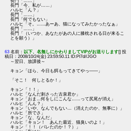
長門「……」
長門「今、私が……」
ハルヒ「ん？」
長門「……」
長門「何でもない」
ハルヒ「そ。……あーあ、猫になってみたかったなぁ」
長門「……」
長門「（いつか、あなたがあの人に膝枕される日が来るこ
とを願う）」
63
名前：
以下、名無しにかわりましてVIPがお送りします
[] 投
稿日：2008/10/24(金) 23:59:50.11 ID:Pl7d//JGO
～翌日、放課後～
キョン「ほら、今日も餌もってきてやっ――」
「そこ！ 何しとるか！」
キョン「！！」
ハルヒ「なんだ刺さった古泉君か」
キョン「おま…何をしにこんな……って尻尾が消え」
ハルヒ「んん？」
キョン「いや、なんでもない…（消えたのか、無事に）」
ハルヒ「所でさ」
キョン「な、なんだ」
ハルヒ「キョン！ あんた最近、猫臭いのよ！」
キョン「！！（バレたのか！？）」