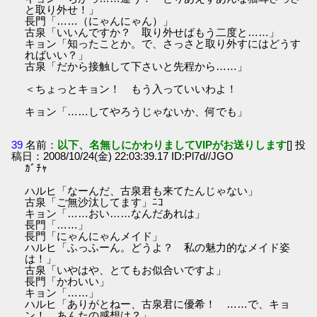
と取り外せ！」
長門「……（にゃんにゃん）」
古泉「いいんですか？ 取り外せばもう二度と……」
キョン「知ったことか。で、さっさと取り外すにはどうす
ればいい？」
古泉「だから接触して下さいと先程から……」
＜ちょっとキョン！ もう入っていいわよ！
キョン「……してやろうじゃないか、何でも」
39
名前：
以下、名無しにかわりましてVIPがお送りします
[] 投
稿日：2008/10/24(金) 22:03:39.17 ID:Pl7d//JGO
ｶﾞﾁｬ
ハルヒ「なーんだ、古泉君も来てたんじゃない」
古泉「ご無沙汰してます」ﾆｺ
キョン「……おい……なんだあれは」
長門「……」
長門「にゃんにゃんメイド」
ハルヒ「ふっふーん。どうよ？ 私の魅力的なメイド姿
は！」
古泉「いやはや、とてもお似合いですよ」
長門「かわいい」
キョン「……」
ハルヒ「ありがとねー、古泉君に優希！ ……で、キョ
ン！ あんたの感想は？」