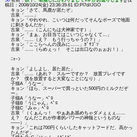
稿日：2008/10/24(金) 23:36:39.61 ID:Pl7d//JGO
キョン「さて、馬鹿が居たぞ」
古泉「……」
キョン「やれやれ、こいつは何だってそんなポーズで地面
に刺さるんだか」
古泉「……（こんにちは犬神家です）」
キョン「まぁ、お目当てはこいつじゃなくて…」
古泉「……（え？ もう行っちゃうの？）」
キョン「ここらへんの茂みに……」ｶﾞｻｺﾞｿ
古泉「……（らめぇっ！ そこは出口なのぉぉお！）」
ﾆｬｰﾝ
キョン「よしよし、居た居た」
古泉「……（あれ？ スルーですか？ 放置プレイです
か？ 僕を放置すると大変なことになり）」
子猫A「うなー」
キョン「ほら、スーパーで買っといた500円のミルクだぞ
ー」
子猫A「うなー」ﾍﾟﾛ
子猫B「うにゃん」ﾍﾟﾛ
子猫C「みゃ」ﾍﾟﾛ
古泉「（くぁんっ！ やぁああ舐めちゃダメぇぇぇ……
え？ なんだこれが作者的パワーの神髄というものな
――）」
キョン「これは700円くらいしたキャットフードだ、高かっ
たんだぞ」