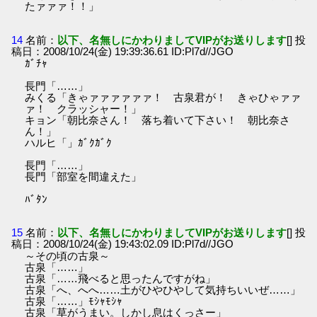
たァァァ！！」
14
名前：
以下、名無しにかわりましてVIPがお送りします
[] 投
稿日：2008/10/24(金) 19:39:36.61 ID:Pl7d//JGO
ｶﾞﾁｬ
長門「……」
みくる「きゃァァァァァァ！ 古泉君が！ きゃひゃァァ
ァ！ クラッシャー！」
キョン「朝比奈さん！ 落ち着いて下さい！ 朝比奈さ
ん！」
ハルヒ「」ｶﾞｸｶﾞｸ
長門「……」
長門「部室を間違えた」
ﾊﾞﾀﾝ
15
名前：
以下、名無しにかわりましてVIPがお送りします
[] 投
稿日：2008/10/24(金) 19:43:02.09 ID:Pl7d//JGO
～その頃の古泉～
古泉「……」
古泉「……飛べると思ったんですがね」
古泉「へ、へへ……土がひやひやして気持ちいいぜ……」
古泉「……」ﾓｼｬﾓｼｬ
古泉「草がうまい。しかし息はくっさー」