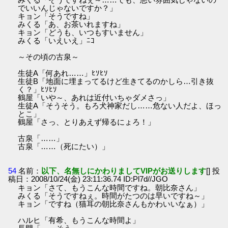
でいいんじゃないですか？」
キョン「そうですね」
みくる「あ、お茶いれますね」
キョン「どうも、いつもすいません」
みくる「いえいえ」ﾆｺ
～その頃の古泉～
生徒A「何あれ……」ﾋｿﾋｿ
生徒B「地面に埋まってるけど生きてるのかしら…引き抜
く？」ﾋｿﾋｿ
鶴屋「いや～、あれは近付いちゃダメさっ」
生徒A「そうそう。もろ犬神家だし……危ない人だよ、ほっ
とこ」
鶴屋「さっ、とりあえず帰るにょろ！」
古泉「……」
古泉「……（死にたい）」
54
名前：
以下、名無しにかわりましてVIPがお送りします
[] 投
稿日：2008/10/24(金) 23:11:36.74 ID:Pl7d//JGO
キョン「さて、もうこんな時間ですね。朝比奈さん」
みくる「そうですねぇ。時間がたつのは早いですね～」
キョン「ですね（猫耳の朝比奈さんもかわいいなぁ）」
ハルヒ「有希、もうこんな時間よ」