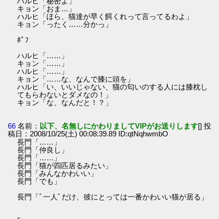
ハルヒ「秘密よ」
キョン「おま…」
ハルヒ「ほら、猫達が早く餌くれって言ってるわよ」
キョン「ったく……分かっ」
ﾎﾟﾌ
ハルヒ「……」
キョン「……」
ハルヒ「……」
キョン「……な、なんで膝に頭を」
ハルヒ「い、いいじゃない、猫の匂いのする人には膝枕し
てもらわないとダメなの！」
キョン「な、なんだと！？」
66
名前：
以下、名無しにかわりましてVIPがお送りします
[] 投
稿日：2008/10/25(土) 00:08:39.89 ID:qtNqhwmbO
長門「……」
長門「仲良し」
長門「……」
長門「猫が四匹居るみたい」
長門「みんなかわいい」
長門「でも」
長門「ﾞ一人ﾞだけ、彼にとっては一番かわいい猫が居る」