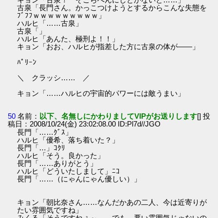
古泉「長門さん。かっこつけようとするからこんな失態を
ﾌﾞﾌﾌｗｗｗｗｗｗｗｗｗ」
ハルヒ「……古泉」
古泉「」
ハルヒ「あんた、極刑よ！！」
キョン「おお、ハルヒが指差した方に古泉の体が――」
ﾊﾟﾘｰﾝ
＼ クラッシ…… ／
キョン「……ハルヒの宇宙的パワーには敵うまい」
50
名前：
以下、名無しにかわりましてVIPがお送りします
[] 投
稿日：2008/10/24(金) 23:02:08.00 ID:Pl7d//JGO
長門「……ｸﾞｽ」
ハルヒ「優希、落ち着いた？」
長門「…」ｺｸﾘ
ハルヒ「そう。良かった」
長門「……ありがとう」
ハルヒ「どういたしまして」ﾆｺ
長門「……（にゃんにゃん優しい）」
キョン「朝比奈さん……なんだかあの二人、今は近寄りが
たい雰囲気ですね」
みくる「そうですねぇ～……でも、悪い雰囲気じゃないの