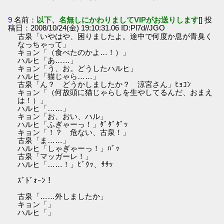
9
名前：
以下、名無しにかわりましてVIPがお送りします
[] 投
稿日：2008/10/24(金) 19:10:31.06 ID:Pl7d//JGO
古泉「いやはや、困りましたよ。途中で何度か息が青臭く
なっちゃって」
キョン「（食べたのかよ…！）」
ハルヒ「あ……」
キョン「う、お。どうしたハルヒ」
ハルヒ「猫じゃら……」
古泉「ん？ どうかしましたか？ 涼宮さん」ﾋｮｺﾝ
キョン「（何故頭に猫じゃらしを生やしてるんだ、おまえ
は！）」
ハルヒ「……」
キョン「お、おい、ハル」
ハルヒ「ふぎゃーっ！」ﾀﾞﾀﾞﾀﾞｯ
キョン「！？ 危ない、古泉！」
古泉「ま……」
ハルヒ「しゃぎゃーっ！」ﾊﾞｯ
古泉「マッガーレ！」
ハルヒ「……！」ﾋﾞｸｯ、ｻｻｯ
ｽﾞﾄﾞｫｰﾝ！
古泉「……外しましたか」
キョン「」
ハルヒ「」