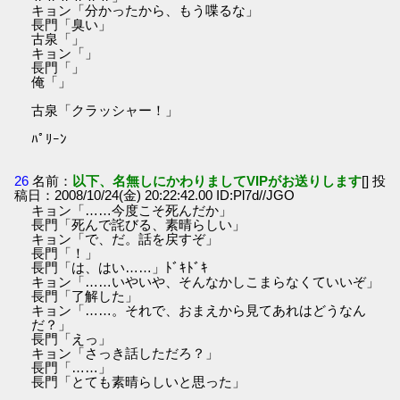
キョン「分かったから、もう喋るな」
長門「臭い」
古泉「」
キョン「」
長門「」
俺「」
古泉「クラッシャー！」
ﾊﾟﾘｰﾝ
26
名前：
以下、名無しにかわりましてVIPがお送りします
[] 投
稿日：2008/10/24(金) 20:22:42.00 ID:Pl7d//JGO
キョン「……今度こそ死んだか」
長門「死んで詫びる、素晴らしい」
キョン「で、だ。話を戻すぞ」
長門「！」
長門「は、はい……」ﾄﾞｷﾄﾞｷ
キョン「……いやいや、そんなかしこまらなくていいぞ」
長門「了解した」
キョン「……。それで、おまえから見てあれはどうなん
だ？」
長門「えっ」
キョン「さっき話しただろ？」
長門「……」
長門「とても素晴らしいと思った」