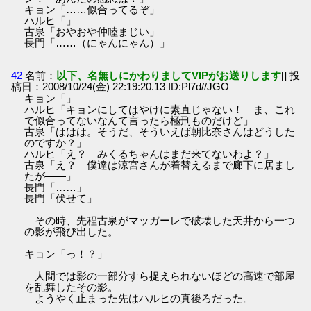
キョン「……似合ってるぞ」
ハルヒ「」
古泉「おやおや仲睦まじい」
長門「……（にゃんにゃん）」
42
名前：
以下、名無しにかわりましてVIPがお送りします
[] 投
稿日：2008/10/24(金) 22:19:20.13 ID:Pl7d//JGO
キョン「」
ハルヒ「キョンにしてはやけに素直じゃない！ ま、これ
で似合ってないなんて言ったら極刑ものだけど」
古泉「ははは。そうだ、そういえば朝比奈さんはどうした
のですか？」
ハルヒ「え？ みくるちゃんはまだ来てないわよ？」
古泉「え？ 僕達は涼宮さんが着替えるまで廊下に居まし
たが――」
長門「……」
長門「伏せて」
その時、先程古泉がマッガーレで破壊した天井から一つ
の影が飛び出した。
キョン「っ！？」
人間では影の一部分すら捉えられないほどの高速で部屋
を乱舞したその影。
ようやく止まった先はハルヒの真後ろだった。