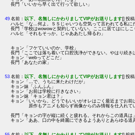
長門「いいから早く出て行って欲しい」
49
名前：
以下、名無しにかわりましてVIPがお送りします
[] 投稿
ハルヒ「な…何よ。ＳＳじゃいつも空気って言われてる私に
長門「学校はwowowと契約していない。ここに居てはにし
ハルヒ「それもそっか。じゃああたし帰るわ」
キョン「フケていいのか、学校」
長門「ここでは落ち着いて口腔洗浄ができない。やはり続きは
キョン「webってどこだ」
長門「あなたの家」
53
名前：
以下、名無しにかわりましてVIPがお送りします
[] 投稿
キョン「…で、うちに来たわけだが」
キョン妹「ふんふん」
キョン「お前は学校に行きなさい」
キョン妹「キョン君は？」
キョン「いいから。どうでもいいがオレはごく最近までお前
原作もアニメも知らず画像からのみ情報を仕入れている
長門「キョンの字が縦に続くと疲れる。それからこの道具は
キョン「ああ、口の中を綺麗にできるようありとあらゆる道
55
名前：
以下、名無しにかわりましてVIPがお送りします
[] 投稿