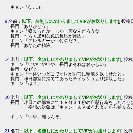
キョン「(……)」
8
名前：
以下、名無しにかわりましてVIPがお送りします
[] 投稿日
長門「ありがとう」
キョン「収まったか。しかし何なんだろうな」
長門「恐らく過剰な免疫反応が原因」
キョン「アレルギーか…何のだ？」
長門「あなたの精液」
14
名前：
以下、名無しにかわりましてVIPがお送りします
[] 投稿
キョン「いやいやいや、長門よそれはおかしい」
長門「なぜ？」
キョン「一体いつどこでオレがお前に精液を飲ませたと」
長門「昨日部室に捨ててあったティッシュより採取した」
キョン「は？」
20
名前：
以下、名無しにかわりましてVIPがお送りします
[] 投稿
長門「昨日この部室にて１８分３１秒の自慰行為をしたこと
妄想の対象は『キョン！ＡＶ撮るわよ』から始まる
キョン「いや、知らんぞ」
21
名前：
以下、名無しにかわりましてVIPがお送りします
[] 投稿