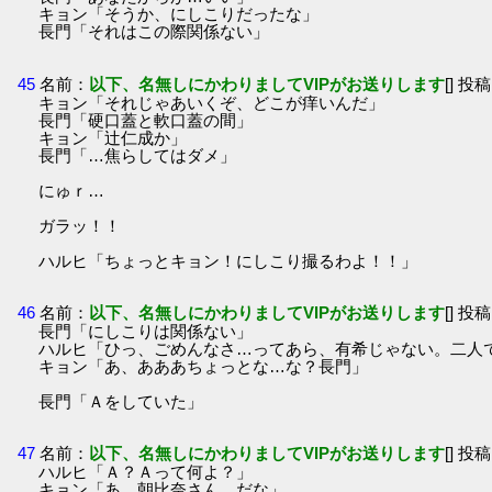
キョン「そうか、にしこりだったな」
長門「それはこの際関係ない」
45
名前：
以下、名無しにかわりましてVIPがお送りします
[] 投稿
キョン「それじゃあいくぞ、どこが痒いんだ」
長門「硬口蓋と軟口蓋の間」
キョン「辻仁成か」
長門「…焦らしてはダメ」
にゅｒ…
ガラッ！！
ハルヒ「ちょっとキョン！にしこり撮るわよ！！」
46
名前：
以下、名無しにかわりましてVIPがお送りします
[] 投稿
長門「にしこりは関係ない」
ハルヒ「ひっ、ごめんなさ…ってあら、有希じゃない。二人
キョン「あ、あああちょっとな…な？長門」
長門「Ａをしていた」
47
名前：
以下、名無しにかわりましてVIPがお送りします
[] 投稿
ハルヒ「Ａ？Ａって何よ？」
キョン「あ…朝比奈さん、だな」