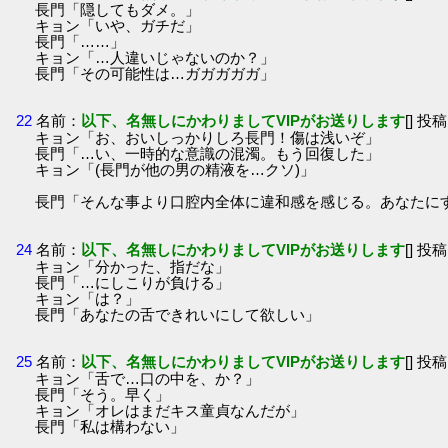
長門「隠してもダメ。」
キョン「いや、ガチだ」
長門「……」
キョン「…人違いじゃないのか？」
長門「その可能性は…ガガガガガ」
22
名前：
以下、名無しにかわりましてVIPがお送りします
[] 投稿
キョン「お、おいしっかりしろ長門！傷は浅いぞ」
長門「…い、一時的な意識の混濁。もう回復した」
キョン「(長門が他の男の精液を…クソ)」
長門「そんな事より口腔内全体に違和感を感じる。あなたに
24
名前：
以下、名無しにかわりましてVIPがお送りします
[] 投稿
キョン「分かった、指だな」
長門「…にしこりが負ける」
キョン「は？」
長門「あなたの舌できれいにして欲しい」
25
名前：
以下、名無しにかわりましてVIPがお送りします
[] 投稿
キョン「舌で…口の中を、か？」
長門「そう。早く」
キョン「オレはまだキス童貞なんだが」
長門「私は構わない」