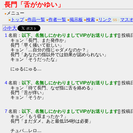
長門「舌がかゆい」
メニュー
●
トップ
作品一覧
作者一覧
掲示板
検索
リンク
マス
■
■
■
■
■
■
SS：
大
小
中
1
名前：
以下、名無しにかわりましてVIPがお送りします
[] 投稿日
キョン「長門、また発作か」
長門「早く掻いて欲しい」
キョン「…自分の指じゃダメなのか？」
長門「あなたの指以外では効果が認められない」
キョン「そうだったな」
にゅるにゅる…
4
名前：
以下、名無しにかわりましてVIPがお送りします
[] 投稿日
キョン「待て長門、なぜ指に舌を絡める」
長門「舌が痒い」
キョン「そうか」
7
名前：
以下、名無しにかわりましてVIPがお送りします
[] 投稿日
キョン「もう収まったか？」
長門「まだダメ。あと最低154秒は必要」
チュパ…レロ…