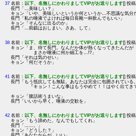
37
名前：
以下、名無しにかわりましてVIPがお送りします
[] 投稿
長門「…美味しい？」
キョン「いや、美味しいというか何というか…不思議な気分
長門「私の唾液でよければ毎日長靴一杯飲んでもいい」
キョン「そんなに出るのか」
長門「…前戯はおしまい。さあ、して」
38
名前：
以下、名無しにかわりましてVIPがお送りします
[] 投稿
キョン「ま、待て長門。なんだか体が熱くなってきたんだが
まさか唾液に何か細工を…!?」
長門「それは気のせい」
キョン「何だそうか」
41
名前：
以下、名無しにかわりましてVIPがお送りします
[] 投稿
長門「もう抵抗しても無駄。あなたは完全に包囲されている
『キョン！こんな事はもうやめて！！はやく出てきて
キョン「腹話術うまいな」
長門「いいから早く。唾液の交歓を」
42
名前：
以下、名無しにかわりましてVIPがお送りします
[] 投稿
キョン「もう諦めた。なんでもしてくれ」
長門「……。」
キョン「どうした？」
長門「あなたからが…いい」