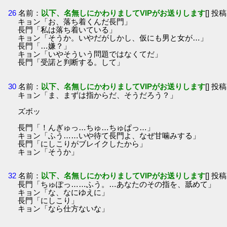
26
名前：
以下、名無しにかわりましてVIPがお送りします
[] 投稿
キョン「お、落ち着くんだ長門」
長門「私は落ち着いている」
キョン「そうか。いやだがしかし、仮にも男と女が…」
長門「…嫌？」
キョン「いやそういう問題ではなくてだ」
長門「受諾と判断する。して」
30
名前：
以下、名無しにかわりましてVIPがお送りします
[] 投稿
キョン「ま、まずは指からだ、そうだろう？」
ズボッ
長門「！んぎゅっ…ちゅ…ちゅぱっ…」
キョン「ふう……いや待て長門よ、なぜ甘噛みする」
長門「にしこりがブレイクしたから」
キョン「そうか」
32
名前：
以下、名無しにかわりましてVIPがお送りします
[] 投稿
長門「ちゅぽっ……ふう。…あなたのその指を、舐めて」
キョン「な、なにゆえに」
長門「にしこり」
キョン「なら仕方ないな」