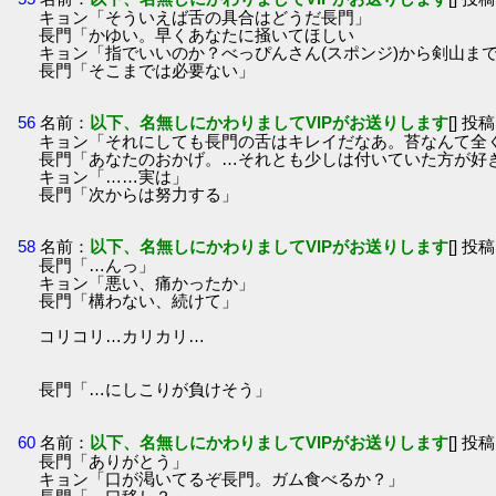
キョン「そういえば舌の具合はどうだ長門」
長門「かゆい。早くあなたに掻いてほしい
キョン「指でいいのか？べっぴんさん(スポンジ)から剣山ま
長門「そこまでは必要ない」
56
名前：
以下、名無しにかわりましてVIPがお送りします
[] 投稿
キョン「それにしても長門の舌はキレイだなあ。苔なんて全
長門「あなたのおかげ。…それとも少しは付いていた方が好
キョン「……実は」
長門「次からは努力する」
58
名前：
以下、名無しにかわりましてVIPがお送りします
[] 投稿
長門「…んっ」
キョン「悪い、痛かったか」
長門「構わない、続けて」
コリコリ…カリカリ…
長門「…にしこりが負けそう」
60
名前：
以下、名無しにかわりましてVIPがお送りします
[] 投稿
長門「ありがとう」
キョン「口が渇いてるぞ長門。ガム食べるか？」