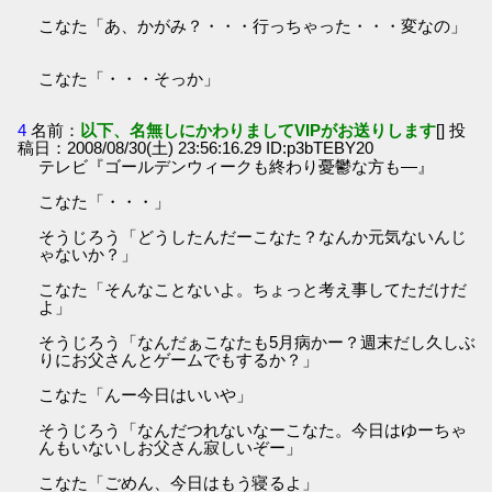
こなた「あ、かがみ？・・・行っちゃった・・・変なの」
こなた「・・・そっか」
4
名前：
以下、名無しにかわりましてVIPがお送りします
[] 投
稿日：2008/08/30(土) 23:56:16.29 ID:p3bTEBY20
テレビ『ゴールデンウィークも終わり憂鬱な方も―』
こなた「・・・」
そうじろう「どうしたんだーこなた？なんか元気ないんじ
ゃないか？」
こなた「そんなことないよ。ちょっと考え事してただけだ
よ」
そうじろう「なんだぁこなたも5月病かー？週末だし久しぶ
りにお父さんとゲームでもするか？」
こなた「んー今日はいいや」
そうじろう「なんだつれないなーこなた。今日はゆーちゃ
んもいないしお父さん寂しいぞー」
こなた「ごめん、今日はもう寝るよ」