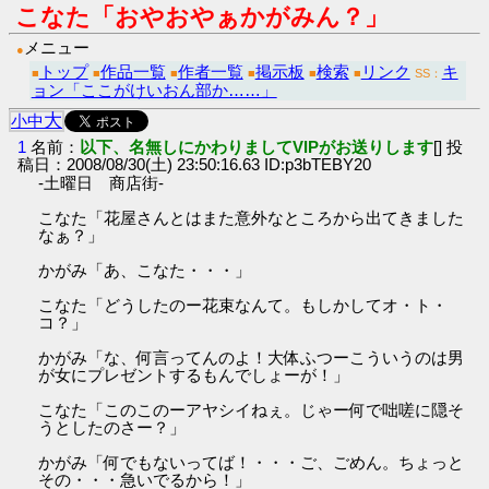
こなた「おやおやぁかがみん？」
メニュー
●
トップ
作品一覧
作者一覧
掲示板
検索
リンク
キ
■
■
■
■
■
■
SS：
ョン「ここがけいおん部か……」
大
小
中
1
名前：
以下、名無しにかわりましてVIPがお送りします
[] 投
稿日：2008/08/30(土) 23:50:16.63 ID:p3bTEBY20
-土曜日 商店街-
こなた「花屋さんとはまた意外なところから出てきました
なぁ？」
かがみ「あ、こなた・・・」
こなた「どうしたのー花束なんて。もしかしてオ・ト・
コ？」
かがみ「な、何言ってんのよ！大体ふつーこういうのは男
が女にプレゼントするもんでしょーが！」
こなた「このこのーアヤシイねぇ。じゃー何で咄嗟に隠そ
うとしたのさー？」
かがみ「何でもないってば！・・・ご、ごめん。ちょっと
その・・・急いでるから！」