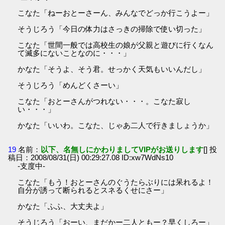
こなた「ねーおとーさーん、みんなでどっか行こうよー」
そうじろう「今日の体力はさっきの掃除で使い切った」
こなた「世間一般では高校生の娘が父親と遊びに行くなん
て滅多にないことなのに・・・」
かなた「そうよ、そう君。せっかく天気もいいんだし」
そうじろう「めんどくさーい」
こなた「おとーさんがつれない・・・。こなた寂し
い・・・」
かなた「いいわ。こなた、じゃあ二人で行きましょうか」
19
名前：
以下、名無しにかわりましてVIPがお送りします
[] 投
稿日：2008/08/31(日) 00:29:27.08 ID:xw7WdNs10
-支度中-
こなた「もう！おとーさんのぐうたらぶりには呆れるよ！
自分が誘って断られるとスネるくせにさー」
かなた「ふふ、大丈夫よ」
そうじろう「おーい、まだかー二人ともー？早くしろー」