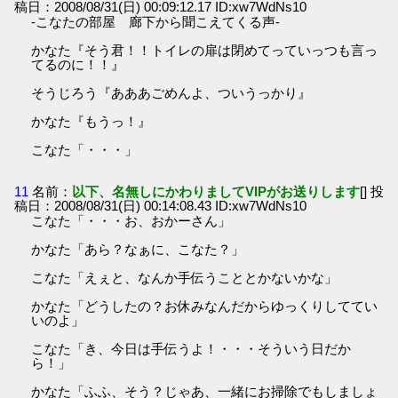
稿日：2008/08/31(日) 00:09:12.17 ID:xw7WdNs10
-こなたの部屋 廊下から聞こえてくる声-
かなた『そう君！！トイレの扉は閉めてっていっつも言っ
てるのに！！』
そうじろう『あああごめんよ、ついうっかり』
かなた『もうっ！』
こなた「・・・」
11
名前：
以下、名無しにかわりましてVIPがお送りします
[] 投
稿日：2008/08/31(日) 00:14:08.43 ID:xw7WdNs10
こなた「・・・お、おかーさん」
かなた「あら？なぁに、こなた？」
こなた「えぇと、なんか手伝うこととかないかな」
かなた「どうしたの？お休みなんだからゆっくりしててい
いのよ」
こなた「き、今日は手伝うよ！・・・そういう日だか
ら！」
かなた「ふふ、そう？じゃあ、一緒にお掃除でもしましょ