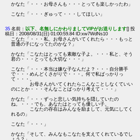
かなた「・・・お母さんも・・・とっても楽しかったわ」
こなた「・・・ぎゅって・・・してほしい」
35
名前：
以下、名無しにかわりましてVIPがお送りします
[] 投
稿日：2008/08/31(日) 01:00:59.84 ID:xw7WdNs10
こなた「・・・私、お母さんがいてくれたら・・・もっと
普通の子になってたのかな？」
かなた「こなたはとっても素敵な子よ。・・・私と、そう
君の・・・とっても大切な・・・」
こなた「・・・本当は嫌な子なんだよ？・・・自分勝手
で・・・めんどくさがりで・・・。何で私ばっかりっ
て・・・。
お母さんがいてくれたらこんなことしなくていい
のにとか・・・そんなことばっかり考えて・・・」
かなた「・・・ずっと悲しい気持ちを隠していたの
ね。・・・でも、あなたはとっても優しい子。
こなたの存在はみんなを励まして、元気にしてく
れるの」
こなた「・・・」
かなた「そして、みんなもこなたを支えてくれているでし
ょう？」