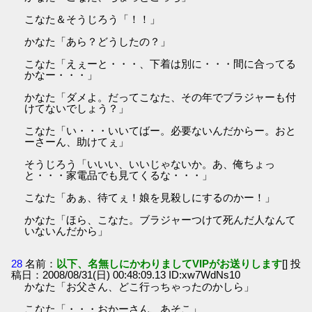
こなた＆そうじろう「！！」
かなた「あら？どうしたの？」
こなた「えぇーと・・・、下着は別に・・・間に合ってる
かなー・・・」
かなた「ダメよ。だってこなた、その年でブラジャーも付
けてないでしょう？」
こなた「い・・・いいてばー。必要ないんだからー。おと
ーさーん、助けてぇ」
そうじろう「いいい、いいじゃないか。あ、俺ちょっ
と・・・家電品でも見てくるな・・・」
こなた「あぁ、待てぇ！娘を見殺しにするのかー！」
かなた「ほら、こなた。ブラジャーつけて死んだ人なんて
いないんだから」
28
名前：
以下、名無しにかわりましてVIPがお送りします
[] 投
稿日：2008/08/31(日) 00:48:09.13 ID:xw7WdNs10
かなた「お父さん、どこ行っちゃったのかしら」
こなた「・・・おかーさん、あそこ」