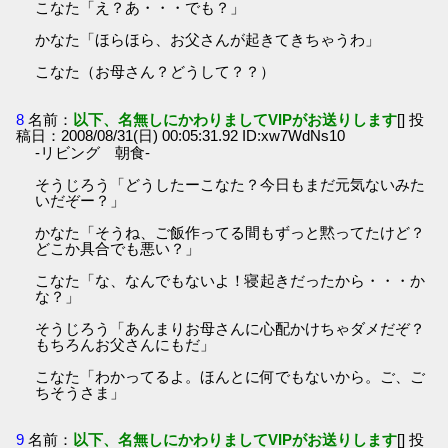
こなた「え？あ・・・でも？」
かなた「ほらほら、お父さんが起きてきちゃうわ」
こなた（お母さん？どうして？？）
8
名前：
以下、名無しにかわりましてVIPがお送りします
[] 投
稿日：2008/08/31(日) 00:05:31.92 ID:xw7WdNs10
-リビング 朝食-
そうじろう「どうしたーこなた？今日もまだ元気ないみた
いだぞー？」
かなた「そうね、ご飯作ってる間もずっと黙ってたけど？
どこか具合でも悪い？」
こなた「な、なんでもないよ！寝起きだったから・・・か
な？」
そうじろう「あんまりお母さんに心配かけちゃダメだぞ？
もちろんお父さんにもだ」
こなた「わかってるよ。ほんとに何でもないから。ご、ご
ちそうさま」
9
名前：
以下、名無しにかわりましてVIPがお送りします
[] 投