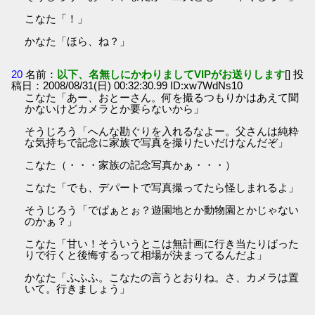
こなた「！」
かなた「ほら、ね？」
20
名前：
以下、名無しにかわりましてVIPがお送りします
[] 投
稿日：2008/08/31(日) 00:32:30.99 ID:xw7WdNs10
こなた「あー、おとーさん。何を撮るつもりかはあえて聞
かないけどカメラとか要らないから」
そうじろう「へんな勘ぐりを入れるなよー。父さんは純粋
な気持ちで記念に家族で写真を撮りたいだけなんだぞ」
こなた（・・・家族の記念写真かぁ・・・）
こなた「でも、デパートで写真撮ってたら怪しまれるよ」
そうじろう「でぱぁとぉ？遊園地とか動物園とかじゃない
のかぁ？」
こなた「甘い！そういうとこは無計画に行き当たりばった
りで行くと後悔するって相場が決まってるんだよ」
かなた「ふふふ。こなたの言うとおりね。さ、カメラは置
いて。行きましょう」