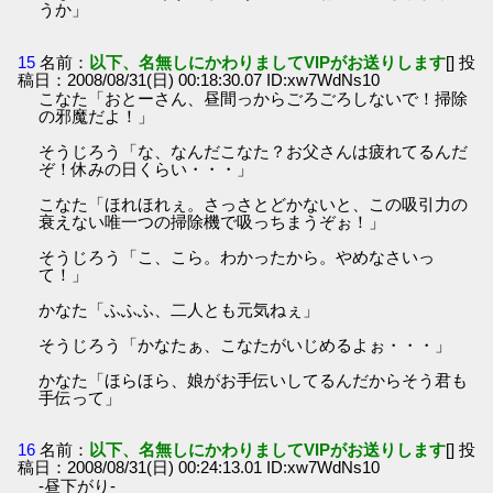
うか」
15
名前：
以下、名無しにかわりましてVIPがお送りします
[] 投
稿日：2008/08/31(日) 00:18:30.07 ID:xw7WdNs10
こなた「おとーさん、昼間っからごろごろしないで！掃除
の邪魔だよ！」
そうじろう「な、なんだこなた？お父さんは疲れてるんだ
ぞ！休みの日くらい・・・」
こなた「ほれほれぇ。さっさとどかないと、この吸引力の
衰えない唯一つの掃除機で吸っちまうぞぉ！」
そうじろう「こ、こら。わかったから。やめなさいっ
て！」
かなた「ふふふ、二人とも元気ねぇ」
そうじろう「かなたぁ、こなたがいじめるよぉ・・・」
かなた「ほらほら、娘がお手伝いしてるんだからそう君も
手伝って」
16
名前：
以下、名無しにかわりましてVIPがお送りします
[] 投
稿日：2008/08/31(日) 00:24:13.01 ID:xw7WdNs10
-昼下がり-