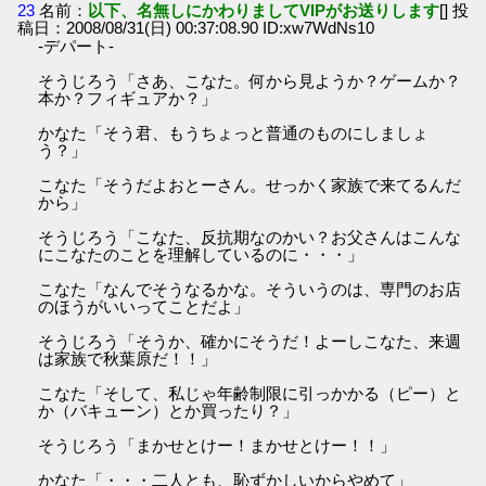
23
名前：
以下、名無しにかわりましてVIPがお送りします
[] 投
稿日：2008/08/31(日) 00:37:08.90 ID:xw7WdNs10
-デパート-
そうじろう「さあ、こなた。何から見ようか？ゲームか？
本か？フィギュアか？」
かなた「そう君、もうちょっと普通のものにしましょ
う？」
こなた「そうだよおとーさん。せっかく家族で来てるんだ
から」
そうじろう「こなた、反抗期なのかい？お父さんはこんな
にこなたのことを理解しているのに・・・」
こなた「なんでそうなるかな。そういうのは、専門のお店
のほうがいいってことだよ」
そうじろう「そうか、確かにそうだ！よーしこなた、来週
は家族で秋葉原だ！！」
こなた「そして、私じゃ年齢制限に引っかかる（ピー）と
か（バキューン）とか買ったり？」
そうじろう「まかせとけー！まかせとけー！！」
かなた「・・・二人とも、恥ずかしいからやめて」