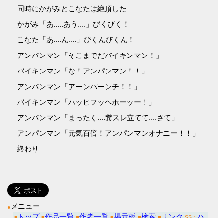
同時にかがみとこなたは絶頂した
かがみ「あ.....あう....」びくびく！
こなた「あ....ん....」びくんびくん！
アンパンマン「そこまでだバイキンマン！」
バイキンマン「な！アンパンマン！！」
アンパンマン「アーンパーンチ！！」
バイキンマン「ハッヒフッヘホーッー！」
アンパンマン「まったく....糞スレ立てて....さて」
アンパンマン「元気百倍！アンパンマンオナニー！！」
終わり
メニュー
●
トップ
作品一覧
作者一覧
掲示板
検索
リンク
ハ
■
■
■
■
■
■
SS：