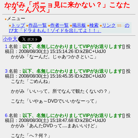
かがみ「ポニョ見に来かない？」こなた
「う～んパス」
メニュー
●
トップ
作品一覧
作者一覧
掲示板
検索
リンク
の
■
■
■
■
■
■
SS：
び太「ドラえもん！ゾイドを出してよ！！」
大
小
中
1
名前：
以下、名無しにかわりましてVIPがお送りします
[] 投
稿日：2008/08/30(土) 15:15:14.26 ID:kZBC+UdJ0
かがみ「なーんだ。じゃあつかさといこ」
3
名前：
以下、名無しにかわりましてVIPがお送りします
[] 投
稿日：2008/08/30(土) 15:16:45.35 ID:kZBC+UdJ0
こなた「ごめんね」
かがみ「いいって。所でなんで観たくないの？」
こなた「いやぁ～DVDでいいかなーって」
6
名前：
以下、名無しにかわりましてVIPがお送りします
[] 投
稿日：2008/08/30(土) 15:18:47.68 ID:kZBC+UdJ0
かがみ「あんたDVDって....まあいいけど」
こなた「へ？何？」