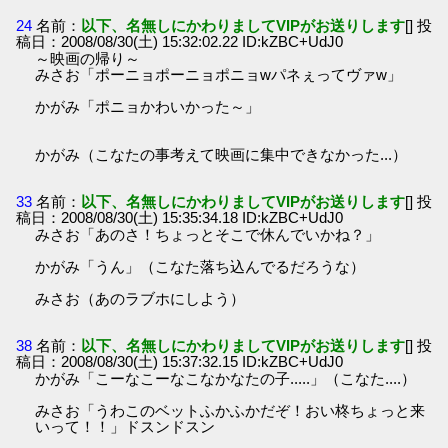
24
名前：
以下、名無しにかわりましてVIPがお送りします
[] 投
稿日：2008/08/30(土) 15:32:02.22 ID:kZBC+UdJ0
～映画の帰り～
みさお「ポーニョポーニョポニョwパネぇってヴァw」
かがみ「ポニョかわいかった～」
かがみ（こなたの事考えて映画に集中できなかった...）
33
名前：
以下、名無しにかわりましてVIPがお送りします
[] 投
稿日：2008/08/30(土) 15:35:34.18 ID:kZBC+UdJ0
みさお「あのさ！ちょっとそこで休んでいかね？」
かがみ「うん」（こなた落ち込んでるだろうな）
みさお（あのラブホにしよう）
38
名前：
以下、名無しにかわりましてVIPがお送りします
[] 投
稿日：2008/08/30(土) 15:37:32.15 ID:kZBC+UdJ0
かがみ「こーなこーなこなかなたの子.....」（こなた....）
みさお「うわこのベットふかふかだぞ！おい柊ちょっと来
いって！！」ドスンドスン