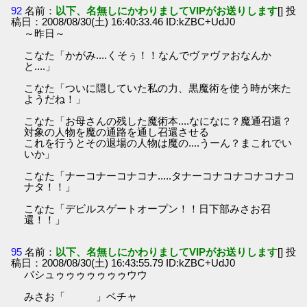
92
名前：
以下、名無しにかわりましてVIPがお送りします
[] 投
稿日：2008/08/30(土) 16:40:33.46 ID:kZBC+UdJ0
～昨日～
こなた「かがみ....くそぅ！！なんでヴァヴァおなんか
と....」
こなた「ついに隠していた私の力、黒魔術を使う時が来た
ようだね！」
こなた「お母さんの残した魔術本....なになに？魔通召還？
対象の人物を魔の通路を通し召還させる
これを行うとその退場の人物は魔の....うーん？まこれでい
いか」
こなた「ナーコナーコナコナ.....タナーコナコナコナコナコ
ナタ！！」
こなた「デビルスゲートオープン！！日下部みさお召
還！！」
95
名前：
以下、名無しにかわりましてVIPがお送りします
[] 投
稿日：2008/08/30(土) 16:43:55.79 ID:kZBC+UdJ0
バシュゥゥゥゥゥゥゥウウ
みさお「 」ベチャ