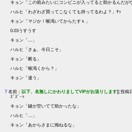
キョン「この前みたいにコンビニが入ってると助かるんだが
ハルヒ「わざわざ買ってこなくても持ってるわよ？」ｻｯ
キョン「マジか！喉渇いてからたすｋ」
0.03うすうす
キョン「…」
ハルヒ「さぁ、今日こそ」
キョン「断る」
ハルヒ「喉渇くから？」
キョン「違う」
7
名前：
以下、名無しにかわりましてVIPがお送りします
[] 投稿日
ｽﾞｽﾞｰｯ
キョン「鍵が空いてて助かったな」
ハルヒ「…」
キョン「あからさまに拗ねるな」