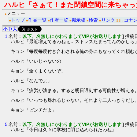
ハルヒ「さぁて！また閉鎖空間に来ちゃっ
メニュー
●
トップ
作品一覧
作者一覧
掲示板
検索
リンク
コナン
■
■
■
■
■
■
SS：
大
小
中
1
名前：
以下、名無しにかわりましてVIPがお送りします
[] 投稿日
ハルヒ「最近増えてるわねぇ…ストレスたまってんのかしら
キョン「毎度毎度付き合わされる俺の身にもなってくれ頼む
ハルヒ「いいじゃないの」
キョン「全くよくないぞ」
ハルヒ「なんでよ」
キョン「疲労が溜まる。すると明日遅刻する可能性が増える
ハルヒ「いっつも帰れるじゃない。それより二人っきりだし
キョン「ピンチだよ」
5
名前：
以下、名無しにかわりましてVIPがお送りします
[] 投稿日
ハルヒ「今日は久々に学校に閉じ込められたわね」