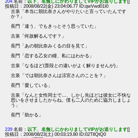
204
名前：
以下、名無しにかわりましてVIPがお送りします
[]
投稿日：2008/08/22(金) 23:04:06.77 ID:qwVwd01I0
古泉「本当に朝比奈さんがやりたいと言っていたんです
か？」
長門「違う、でもきっとそう思っていた」
古泉「何故解るんです？」
長門「あの朝比奈みくるの目を見て」
長門「恋する乙女の瞳、私にはわかる」
古泉「なるほど(普段との違いがよく解りませんが)」
古泉「では朝比奈さんは涼宮さんのことを？」
長門「愛している」
古泉「なんと女性同士で…、しかし先ほどは彼女に不快な
思いをさせましたからね。僕も二人のために協力しましょ
う」
長門「助かる」
239
名前：
以下、名無しにかわりましてVIPがお送りします
[]
投稿日：2008/08/23(土) 00:03:19.80 ID:02TlIQtQ0