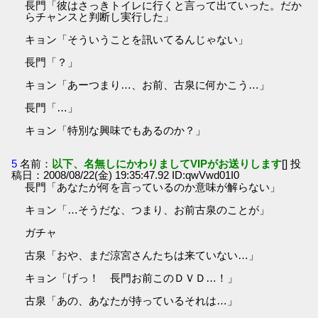
長門「彼はさっきトイレに行くと言って出ていった。だか
らチャンスと判断し実行した」
キョン「そういうことを訊いてるんじゃない」
長門「？」
キョン「あーつまり…、お前、古泉に何かこう…」
長門「…」
キョン「特別な興味でもあるのか？」
5
名前：
以下、名無しにかわりましてVIPがお送りします
[] 投
稿日：2008/08/22(金) 19:35:47.92 ID:qwVwd01I0
長門「あなたが何を言っているのか意味が解らない」
キョン「…そうだな、つまり、お前古泉のことが」
ガチャ
古泉「おや、まだ涼宮さんたちは来ていない…」
キョン「げっ！ 長門お前このＤＶＤ…！」
古泉「あの、あなたが持っているそれは…」