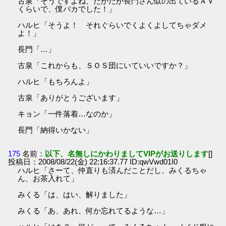
古泉「そうですよね、たかだか長門さん似の出ているＡＶ
くらいで、僕バカでした！」
ハルヒ「そうよ！ それぐらいでくよくよしてちゃダメ
よ！」
長門「…」
古泉「これからも、ＳＯＳ団にいていいですか？」
ハルヒ「もちろんよ」
古泉「ありがとうございます」
キョン「一件落着…なのか」
長門「納得いかない」
175
名前：
以下、名無しにかわりましてVIPがお送りします
[]
投稿日：2008/08/22(金) 22:16:37.77 ID:qwVwd01I0
ハルヒ「さーて、仲直りも済んだことだし、みくるちゃ
ん、お茶入れて」
みくる「は、はい、解りました」
みくる「あ、あれ、何か忘れてるような…」