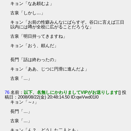
キョン「なあ頼むよ」
古泉「しかし…」
キョン「お前の性癖みんなにばらすぞ。谷口に言えば三日
以内には噂が全校に広がることだろうな」
古泉「明日持ってきますね」
キョン「おう、頼んだ」
長門「話は終わったの」
キョン「ああ、じつに円滑に進んだよ」
古泉「…」
76
名前：
以下、名無しにかわりましてVIPがお送りします
[] 投
稿日：2008/08/22(金) 20:48:14.50 ID:qwVwd01I0
キョン「～♪」
長門「…」
古泉「…」
キョン「ん？ どうした二人とも」