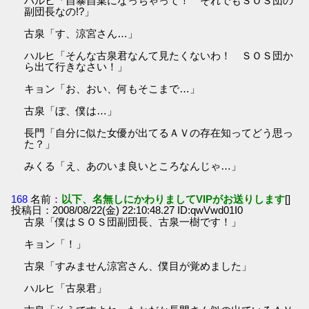
ハルヒ「自暴自棄になっちゃって！ それでもＳＯＳ団の
副団長なの!?」
古泉「す、涼宮さん…」
ハルヒ「そんな古泉君なんて見たくないわ！ ＳＯＳ団か
ら出て行きなさい！」
キョン「お、おい、何もそこまで…」
古泉「ぼ、僕は…」
長門「自分に似た女優が出てるＡＶの存在知ってどう思っ
た？」
みくる「え、あのいま良いところなんじゃ…」
168
名前：
以下、名無しにかわりましてVIPがお送りします
[]
投稿日：2008/08/22(金) 22:10:48.27 ID:qwVwd01I0
古泉「僕はＳＯＳ団副団長、古泉一樹です！」
キョン「！」
古泉「すみません涼宮さん、僕目が覚めました」
ハルヒ「古泉君」