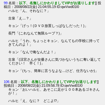
99
名前：
以下、名無しにかわりましてVIPがお送りします
[] 投
稿日：2008/08/22(金) 21:04:55.19 ID:qwVwd01I0
ハルヒ「ん、それなに？」
古泉「え…？」
キョン「げっ！(ＤＶＤ放置しっぱなしだった！)」
長門「(これなんて無限ループ？)」
ハルヒ「うわ、ちょっとキョン、なんてもの学校に持って
きてんのよ！」
キョン「なんで俺なんだよ！」
古泉「(涼宮さんが女優さんに気づかないうちに奪い返して
ください！ 早く！)」
キョン「(ちっ、簡単に言うなよな…けど、仕方ないか)」
106
名前：
以下、名無しにかわりましてVIPがお送りします
[]
投稿日：2008/08/22(金) 21:09:58.78 ID:qwVwd01I0
キョン「おいハルヒ、あそこに足が１００本あるゴキさん
が！」
ハルヒ「え、なに？ どこよ!?」