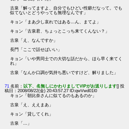
古泉「解ってますよ、自分でもひどい性癖だなって。でも
似てないとどうやっても無理なんです」
キョン「まあ少し哀れではある…ん、まてよ」
キョン「古泉君、ちょっとこっち来てくんない？」
古泉「え、なんですか」
長門「ここで話せばいい」
キョン「いや男同士での大切な話だから、ほら早く来てく
れ」
古泉「なんか口調が気持ち悪いですけど、解りました」
71
名前：
以下、名無しにかわりましてVIPがお送りします
[] 投
稿日：2008/08/22(金) 20:43:57.27 ID:qwVwd01I0
キョン「朝比奈さんに似てるのもあるのか」
古泉「え、ええまあ」
キョン「貸してくれ」
古泉「…」