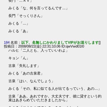
長門「…ＡＶ」
みくる「な、何を言ってるんです…」
長門「そっくりさん」
みくる「…」
みくる「あ」
184
名前：
以下、名無しにかわりましてVIPがお送りします
[]
投稿日：2008/08/22(金) 22:31:10.06 ID:qwVwd01I0
ハルヒ「二人とも、入っていいわよ」
キョン「ん」
古泉「失礼します」
みくる「あの古泉君」
古泉「はい、なんでしょう」
みくる「その、私に似てる人が出てるっていう、あの…」
古泉「ああ、あれですか。大丈夫です、彼に貸すという約
束はあきらめていただきましたから」