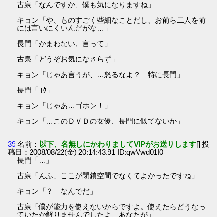
古泉「なんですか、僕も気になりますね」
キョン「や、ものすごく些細なことだし、お前ら二人を前
には言いにくいんだがな…」
長門「かまわない。言って」
古泉「どうぞお気になさらず」
キョン「じゃあ言うが、…怒るなよ？ 特に長門」
長門「ｺｸ」
キョン「じゃあ…ゴホン！」
キョン「…このＤＶＤの女優、長門に似てないか」
39
名前：
以下、名無しにかわりましてVIPがお送りします
[] 投
稿日：2008/08/22(金) 20:14:43.91 ID:qwVwd01I0
長門「…」
古泉「んふ、ここが閉鎖空間でなくてよかったですね」
キョン「？ なんでだ」
古泉「僕が能力を使えないからですよ。使えたらどうなっ
ていたか解りませんでしたよ、あなたが」