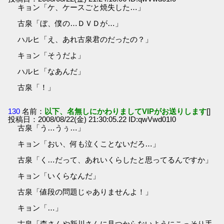
キョン「ケ、ケースごと焼失した…」
古泉「ぼ、僕の…ＤＶＤが…」
ハルヒ「え、あれ古泉君のだったの？」
キョン「そうだよ」
ハルヒ「なあんだ」
古泉「！」
130
名前：
以下、名無しにかわりましてVIPがお送りします
[]
投稿日：2008/08/22(金) 21:30:05.22 ID:qwVwd01I0
古泉「う…うぅ…」
キョン「おい、何も泣くことないだろ…」
古泉「く…だって、あれいくらしたと思ってるんですか」
キョン「いくらなんだ」
古泉「値段の問題じゃありませんよ！」
キョン「…」
古泉「森さんや新川さんに見つからないようにこっそり手