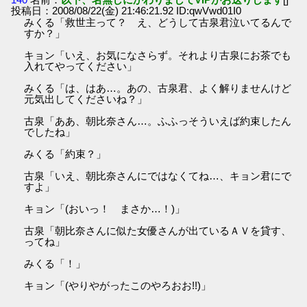
投稿日：2008/08/22(金) 21:46:21.92 ID:qwVwd01I0
みくる「救世主って？ え、どうして古泉君泣いてるんで
すか？」
キョン「いえ、お気になさらず。それより古泉にお茶でも
入れてやってください」
みくる「は、はあ…。あの、古泉君、よく解りませんけど
元気出してくださいね？」
古泉「ああ、朝比奈さん…。ふふっそういえば約束したん
でしたね」
みくる「約束？」
古泉「いえ、朝比奈さんにではなくてね…、キョン君にで
すよ」
キョン「(おいっ！ まさか…！)」
古泉「朝比奈さんに似た女優さんが出ているＡＶを貸す、
ってね」
みくる「！」
キョン「(やりやがったこのやろおお!!)」