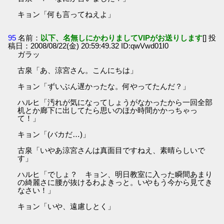
キョン「何も言ってねえよ」
95
名前：
以下、名無しにかわりましてVIPがお送りします
[] 投
稿日：2008/08/22(金) 20:59:49.32 ID:qwVwd01I0
ガラッ
古泉「あ、涼宮さん。こんにちは」
キョン「ずいぶん遅かったな。何やってたんだ？」
ハルヒ「汚れが気になってしょうがなかったから一回全部
机とか廊下に出してたら思いのほか時間かかっちゃっ
て！」
キョン「(バカだ…)」
古泉「いやあ涼宮さんは真面目ですねえ、素晴らしいで
す」
ハルヒ「でしょ？ キョン、明日教室に入った瞬間あまり
の綺麗さに腰が抜けるわよきっと。いやもう今から見てき
なさい！」
キョン「いや、遠慮しとく」