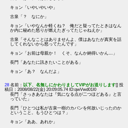
キョン「いやいやいや」
古泉「？ なにか」
キョン「いやなんか軽くね？ 俺だと疑ってたときはなん
か内に秘めた怒りが燃えたぎってたじゃねえか」
古泉「そんなことはありませんよ、僕はあなたが真実を話
してくれないから怒ってたんです」
キョン「お前は母親か！ くそ、なんか納得いかん…」
長門「あなたに訊きたいことがある」
キョン「あ？ なんだよ」
28
名前：
以下、名無しにかわりましてVIPがお送りします
[] 投
稿日：2008/08/22(金) 20:09:05.74 ID:qwVwd01I0
長門「さっきあなたは『気になる点が二つほどある』と言
っていた」
長門「ひとつは私が古泉一樹のカバンを何故いじったのか
ということ。もうひとつは？」
キョン「ああ、あれか」