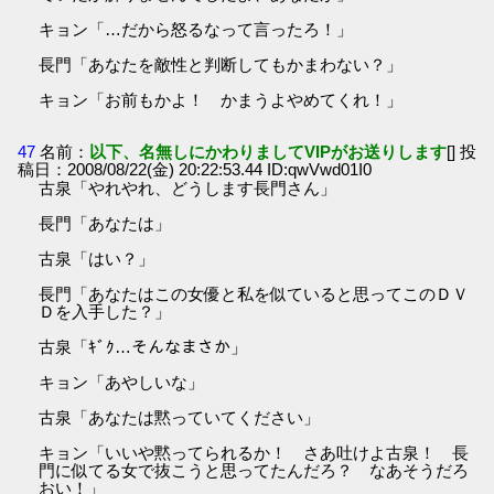
キョン「…だから怒るなって言ったろ！」
長門「あなたを敵性と判断してもかまわない？」
キョン「お前もかよ！ かまうよやめてくれ！」
47
名前：
以下、名無しにかわりましてVIPがお送りします
[] 投
稿日：2008/08/22(金) 20:22:53.44 ID:qwVwd01I0
古泉「やれやれ、どうします長門さん」
長門「あなたは」
古泉「はい？」
長門「あなたはこの女優と私を似ていると思ってこのＤＶ
Ｄを入手した？」
古泉「ｷﾞｸ…そんなまさか」
キョン「あやしいな」
古泉「あなたは黙っていてください」
キョン「いいや黙ってられるか！ さあ吐けよ古泉！ 長
門に似てる女で抜こうと思ってたんだろ？ なあそうだろ
おい！」