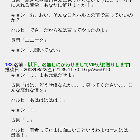
に入れる苦労、あなたに解りますか！」
キョン「お、おい、そんなことハルヒの前で言っていいの
か？」
ハルヒ「でさ、だから私は言ってやったのよ」
長門「ユニーク」
キョン「…聞いてない」
133
名前：
以下、名無しにかわりましてVIPがお送りします
[]
投稿日：2008/08/22(金) 21:35:11.70 ID:qwVwd01I0
キョン「ま、まあ元気だせよ」
古泉「はは、どうせ僕なんか…、…笑ってくださいよ、こ
んな哀れな僕を」
ハルヒ「あははははは！」
キョン「！」
古泉「…」
ハルヒ「有希ってたまに面白いこというわよねーあはは、
最高！」