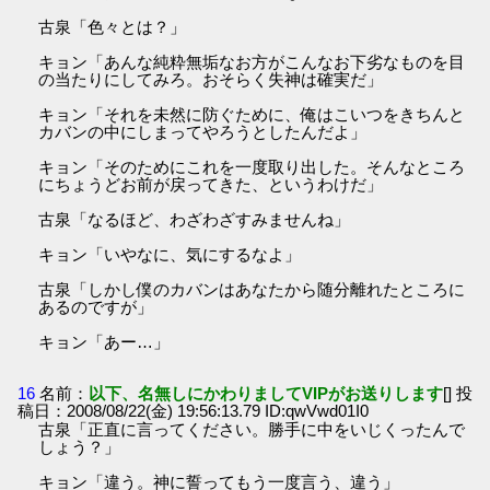
古泉「色々とは？」
キョン「あんな純粋無垢なお方がこんなお下劣なものを目
の当たりにしてみろ。おそらく失神は確実だ」
キョン「それを未然に防ぐために、俺はこいつをきちんと
カバンの中にしまってやろうとしたんだよ」
キョン「そのためにこれを一度取り出した。そんなところ
にちょうどお前が戻ってきた、というわけだ」
古泉「なるほど、わざわざすみませんね」
キョン「いやなに、気にするなよ」
古泉「しかし僕のカバンはあなたから随分離れたところに
あるのですが」
キョン「あー…」
16
名前：
以下、名無しにかわりましてVIPがお送りします
[] 投
稿日：2008/08/22(金) 19:56:13.79 ID:qwVwd01I0
古泉「正直に言ってください。勝手に中をいじくったんで
しょう？」
キョン「違う。神に誓ってもう一度言う、違う」