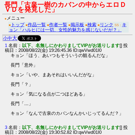
長門「古泉一樹のカバンの中からエロＤ
ＶＤを発見した」
メニュー
●
トップ
作品一覧
作者一覧
掲示板
検索
リンク
キ
■
■
■
■
■
■
SS：
ョン「ハルヒには一切、女性的魅力を感じないだが？」
大
小
中
1
名前：
以下、名無しにかわりましてVIPがお送りします
[] 投
稿日：2008/08/22(金) 19:26:45.36 ID:qwVwd01I0
キョン「ほう、あいつもそういうの観るんだな」
長門「意外」
キョン「いや、まあそれはいいんだがな」
長門「？」
キョン「気になる点が二つほどある」
長門「…」
キョン「なんで古泉のカバンなんかいじってるんだ？」
3
名前：
以下、名無しにかわりましてVIPがお送りします
[] 投
稿日：2008/08/22(金) 19:30:52.82 ID:qwVwd01I0