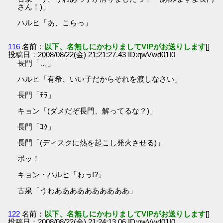
さん！)」
ハルヒ「あ、こらっ」
116
名前：
以下、名無しにかわりましてVIPがお送りします
[]
投稿日：2008/08/22(金) 21:21:27.43 ID:qwVwd01I0
長門「…」
ハルヒ「有希、いい子だからそれを渡しなさい」
長門「ﾁﾗ」
キョン「(ダメだぞ長門、解ってるな？)」
長門「ｺｸ」
長門「(ディスクに熱を起こし発火させる)」
ボッ！
キョン・ハルヒ「わっ!?」
古泉「うわああああああああああ」
122
名前：
以下、名無しにかわりましてVIPがお送りします
[]
投稿日：2008/08/22(金) 21:24:13.06 ID:qwVwd01I0