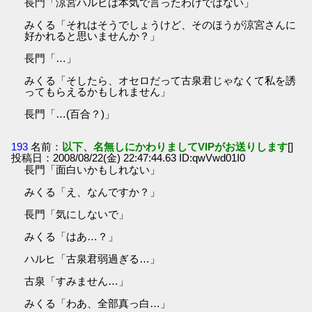
長門「涼宮ハルヒは本気で言ったわけではない」
みくる「それはそうでしょうけど、そのほうが涼宮さんに
好かれると思いませんか？」
長門「…」
みくる「そしたら、オセロだって古泉君じゃなくて私を誘
ってもらえるかもしれません」
長門「…(百合？)」
193
名前：
以下、名無しにかわりましてVIPがお送りします
[]
投稿日：2008/08/22(金) 22:47:44.63 ID:qwVwd01I0
長門「面白いかもしれない」
みくる「え、なんですか？」
長門「気にしないで」
みくる「はあ…？」
ハルヒ「古泉君弱過ぎる…」
古泉「すみません…」
みくる「わあ、全部真っ白…」