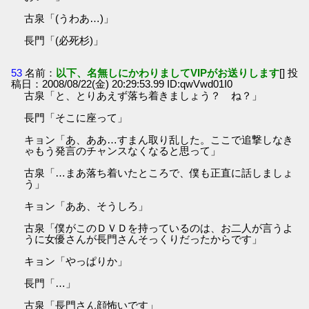
古泉「(うわあ…)」
長門「(必死杉)」
53
名前：
以下、名無しにかわりましてVIPがお送りします
[] 投
稿日：2008/08/22(金) 20:29:53.99 ID:qwVwd01I0
古泉「と、とりあえず落ち着きましょう？ ね？」
長門「そこに座って」
キョン「あ、ああ…すまん取り乱した。ここで追撃しなき
ゃもう発言のチャンスなくなると思って」
古泉「…まあ落ち着いたところで、僕も正直に話しましょ
う」
キョン「ああ、そうしろ」
古泉「僕がこのＤＶＤを持っているのは、お二人が言うよ
うに女優さんが長門さんそっくりだったからです」
キョン「やっぱりか」
長門「…」
古泉「長門さん顔怖いです」