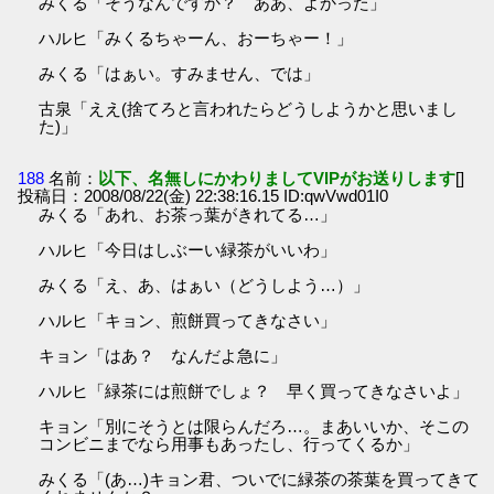
みくる「そうなんですか？ ああ、よかった」
ハルヒ「みくるちゃーん、おーちゃー！」
みくる「はぁい。すみません、では」
古泉「ええ(捨てろと言われたらどうしようかと思いまし
た)」
188
名前：
以下、名無しにかわりましてVIPがお送りします
[]
投稿日：2008/08/22(金) 22:38:16.15 ID:qwVwd01I0
みくる「あれ、お茶っ葉がきれてる…」
ハルヒ「今日はしぶーい緑茶がいいわ」
みくる「え、あ、はぁい（どうしよう…）」
ハルヒ「キョン、煎餅買ってきなさい」
キョン「はあ？ なんだよ急に」
ハルヒ「緑茶には煎餅でしょ？ 早く買ってきなさいよ」
キョン「別にそうとは限らんだろ…。まあいいか、そこの
コンビニまでなら用事もあったし、行ってくるか」
みくる「(あ…)キョン君、ついでに緑茶の茶葉を買ってきて