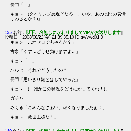
長門「…」
キョン「(タイミング悪過ぎだろ…。いや、あの長門の表情
はわざとか？)」
135
名前：
以下、名無しにかわりましてVIPがお送りします
[]
投稿日：2008/08/22(金) 21:39:35.10 ID:qwVwd01I0
キョン「…オセロでもやるか？」
古泉「ぐす…どうせ負けますよ…」
キョン「…」
ハルヒ「それでどうしたの？」
長門「思いきり蹴とばしてやった」
キョン「(…誰かこの状況をどうにかしてくれ！)」
ガチャ
みくる「ごめんなさぁい、遅くなりましたぁ！」
キョン「救世主様だ！」
140
名前：
以下、名無しにかわりましてVIPがお送りします
[]