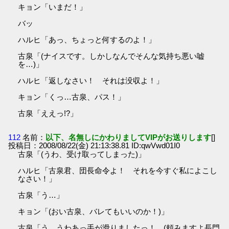
キョン「いまだ！」
バッ
ハルヒ「あっ、ちょっと何するのよ！」
古泉「(ナイスです。しかしなんでそんな気持ち悪い嘘
を…)」
ハルヒ「返しなさい！ それは没収よ！」
キョン「くっ…古泉、パス！」
古泉「ええっ!?」
112
名前：
以下、名無しにかわりましてVIPがお送りします
[]
投稿日：2008/08/22(金) 21:13:38.81 ID:qwVwd01I0
古泉「(うわ、受け取ってしまった)」
ハルヒ「古泉君、団長命令よ！ それを今すぐ私によこし
なさい！」
古泉「う…」
キョン「(おい古泉、バレてもいいのか！)」
古泉「う、うわあっ手が滑りましたっ！ (頼みますよ長門