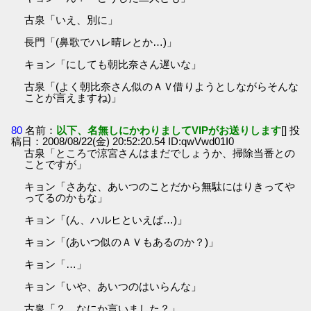
古泉「いえ、別に」
長門「(鼻歌でハレ晴レとか…)」
キョン「にしても朝比奈さん遅いな」
古泉「(よく朝比奈さん似のＡＶ借りようとしながらそんな
ことが言えますね)」
80
名前：
以下、名無しにかわりましてVIPがお送りします
[] 投
稿日：2008/08/22(金) 20:52:20.54 ID:qwVwd01I0
古泉「ところで涼宮さんはまだでしょうか、掃除当番との
ことですが」
キョン「さあな、あいつのことだから無駄にはりきってや
ってるのかもな」
キョン「(ん、ハルヒといえば…)」
キョン「(あいつ似のＡＶもあるのか？)」
キョン「…」
キョン「いや、あいつのはいらんな」
古泉「？ なにか言いました？」