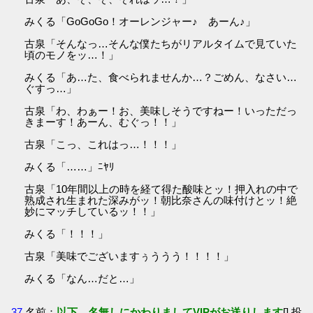
みくる「GoGoGo！オーレンジャー♪ あーん♪」
古泉「そんなっ…そんな僕たちがリアルタイムで見ていた
頃のモノをッ…！」
みくる「あ…た、食べられませんか…？ごめん、なさい…
ぐすっ…」
古泉「わ、わぁー！お、美味しそうですねー！いっただっ
きまーす！あーん、むぐっ！！」
古泉「こっ、これはっ…！！！」
みくる「……」ﾆﾔﾘ
古泉「10年間以上の時を経て得た酸味とッ！押入れの中で
熟成され生まれた深みがッ！朝比奈さんの味付けとッ！絶
妙にマッチしているッ！！」
みくる「！！！」
古泉「美味でございますぅううう！！！！」
みくる「なん…だと…」
37
名前：
以下、名無しにかわりましてVIPがお送りします
[] 投