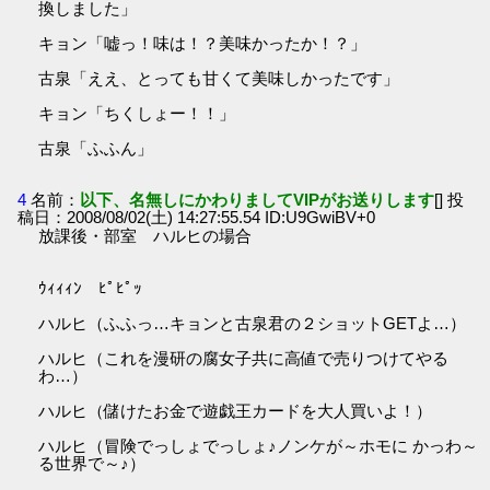
換しました」
キョン「嘘っ！味は！？美味かったか！？」
古泉「ええ、とっても甘くて美味しかったです」
キョン「ちくしょー！！」
古泉「ふふん」
4
名前：
以下、名無しにかわりましてVIPがお送りします
[] 投
稿日：2008/08/02(土) 14:27:55.54 ID:U9GwiBV+0
放課後・部室 ハルヒの場合
ｳｨｨｨﾝ ﾋﾟﾋﾟｯ
ハルヒ（ふふっ…キョンと古泉君の２ショットGETよ…）
ハルヒ（これを漫研の腐女子共に高値で売りつけてやる
わ…）
ハルヒ（儲けたお金で遊戯王カードを大人買いよ！）
ハルヒ（冒険でっしょでっしょ♪ノンケが～ホモに かっわ～
る世界で～♪）