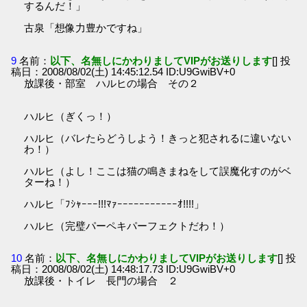
するんだ！」
古泉「想像力豊かですね」
9
名前：
以下、名無しにかわりましてVIPがお送りします
[] 投
稿日：2008/08/02(土) 14:45:12.54 ID:U9GwiBV+0
放課後・部室 ハルヒの場合 その２
ハルヒ（ぎくっ！）
ハルヒ（バレたらどうしよう！きっと犯されるに違いない
わ！）
ハルヒ（よし！ここは猫の鳴きまねをして誤魔化すのがベ
ターね！）
ハルヒ「ﾌｼｬｰｰｰ!!!ﾏｧｰｰｰｰｰｰｰｰｰｰｰｵ!!!!」
ハルヒ（完璧パーペキパーフェクトだわ！）
10
名前：
以下、名無しにかわりましてVIPがお送りします
[] 投
稿日：2008/08/02(土) 14:48:17.73 ID:U9GwiBV+0
放課後・トイレ 長門の場合 ２