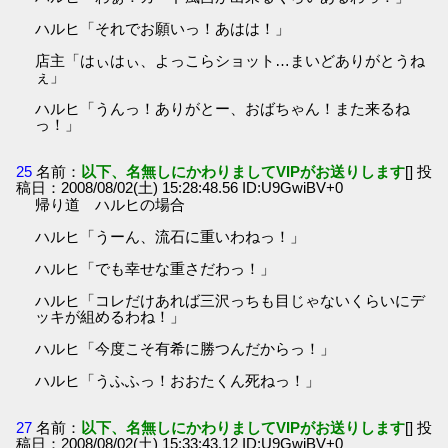
ハルヒ「それでお願いっ！あはは！」
店主「はぃはぃ、よっこらショット…まいどありがとうね
ぇ」
ハルヒ「うんっ！ありがとー、おばちゃん！また来るね
っ！」
25
名前：
以下、名無しにかわりましてVIPがお送りします
[] 投
稿日：2008/08/02(土) 15:28:48.56 ID:U9GwiBV+0
帰り道 ハルヒの場合
ハルヒ「うーん、流石に重いわねっ！」
ハルヒ「でも幸せな重さだわっ！」
ハルヒ「コレだけあれば三沢っちも目じゃないくらいにデ
ッキが組めるわね！」
ハルヒ「今度こそ有希に勝つんだからっ！」
ハルヒ「うふふっ！おおたくん死ねっ！」
27
名前：
以下、名無しにかわりましてVIPがお送りします
[] 投
稿日：2008/08/02(土) 15:33:43.12 ID:U9GwiBV+0