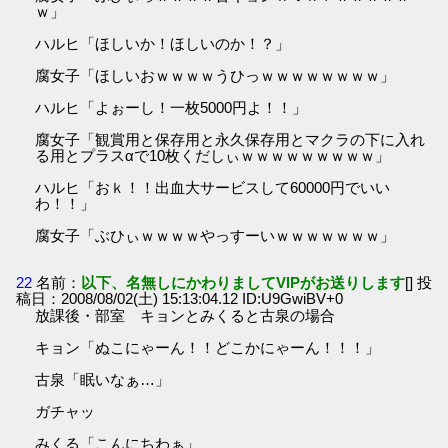
ｗ」
ハルヒ「ほしいか！ほしいのか！？」
腐女子「ほしいおｗｗｗｗうひっｗｗｗｗｗｗｗｗ」
ハルヒ「よぉーし！一枚5000円よ！！」
腐女子「観賞用と保存用と永久保存用とマクラの下に入れ
る用とプラスαで10枚くだしぃｗｗｗｗｗｗｗｗｗ」
ハルヒ「おｋ！！出血大サービスして60000円でいい
わ！！」
腐女子「ぶひぃｗｗｗｗやっすーいｗｗｗｗｗｗｗ」
22
名前：
以下、名無しにかわりましてVIPがお送りします
[] 投
稿日：2008/08/02(土) 15:13:04.12 ID:U9GwiBV+0
放課後・部室 キョンとみくると古泉の場合
キョン「ぬこにゃーん！！どこかにゃーん！！！」
古泉「眠いなぁ…」
ガチャッ
みくる「こんにちわぁ」