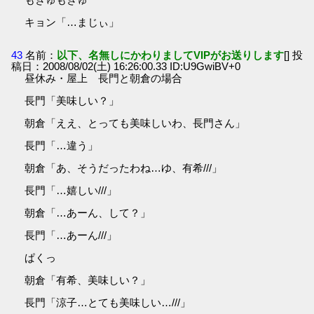
キョン「…まじぃ」
43
名前：
以下、名無しにかわりましてVIPがお送りします
[] 投
稿日：2008/08/02(土) 16:26:00.33 ID:U9GwiBV+0
昼休み・屋上 長門と朝倉の場合
長門「美味しい？」
朝倉「ええ、とっても美味しいわ、長門さん」
長門「…違う」
朝倉「あ、そうだったわね…ゆ、有希///」
長門「…嬉しい///」
朝倉「…あーん、して？」
長門「…あーん///」
ぱくっ
朝倉「有希、美味しい？」
長門「涼子…とても美味しい…///」