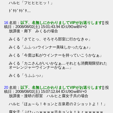
ハルヒ「フヒヒヒヒッ！」
ﾄﾞﾀﾄﾞﾀﾄﾞﾀ…
16
名前：
以下、名無しにかわりましてVIPがお送りします
[] 投
稿日：2008/08/02(土) 15:01:43.94 ID:U9GwiBV+0
放課後・廊下 みくるの場合
みくる「さてとっ、そろそろ部室に行かなきゃ」
みくる「ふふっ♪ウインナー美味しかったなぁ♪」
みくる「今度は私がウインナーを持っていこうかなぁ」
みくる「カニさんがいいかなぁ…それとも消費期限切れた
オーレンジャーウインナーかなぁ…」
みくる「うふふっ♪」
20
名前：
以下、名無しにかわりましてVIPがお送りします
[] 投
稿日：2008/08/02(土) 15:07:12.64 ID:U9GwiBV+0
放課後・漫研の部室 ハルヒと腐女子共の場合
ハルヒ「ほぉ～ら！キョンと古泉君の２ショットよ！！」
腐女子「ぶひぃっｗｗｗｗ古キョンｋｔｋｒｗｗｗｗｗ