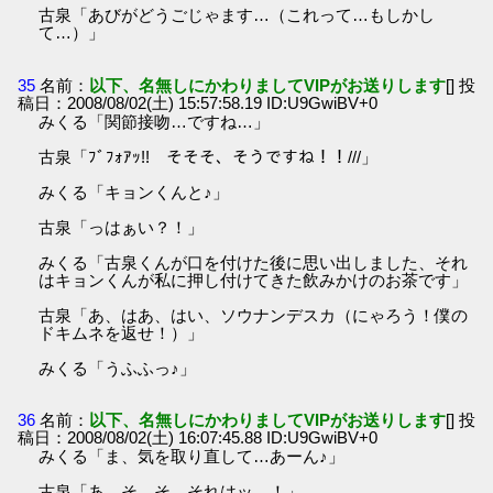
古泉「あびがどうごじゃます…（これって…もしかし
て…）」
35
名前：
以下、名無しにかわりましてVIPがお送りします
[] 投
稿日：2008/08/02(土) 15:57:58.19 ID:U9GwiBV+0
みくる「関節接吻…ですね…」
古泉「ﾌﾞﾌｫｱｯ!! そそそ、そうですね！！///」
みくる「キョンくんと♪」
古泉「っはぁい？！」
みくる「古泉くんが口を付けた後に思い出しました、それ
はキョンくんが私に押し付けてきた飲みかけのお茶です」
古泉「あ、はあ、はい、ソウナンデスカ（にゃろう！僕の
ドキムネを返せ！）」
みくる「うふふっ♪」
36
名前：
以下、名無しにかわりましてVIPがお送りします
[] 投
稿日：2008/08/02(土) 16:07:45.88 ID:U9GwiBV+0
みくる「ま、気を取り直して…あーん♪」
古泉「あ、そ、そ、それはッ…！」