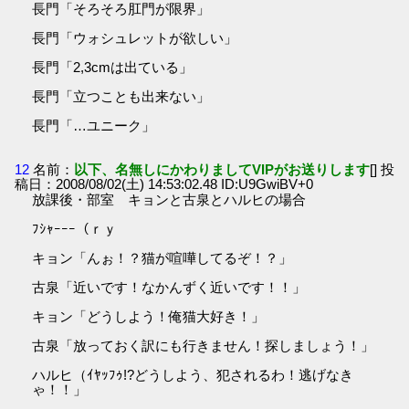
長門「そろそろ肛門が限界」
長門「ウォシュレットが欲しい」
長門「2,3cmは出ている」
長門「立つことも出来ない」
長門「…ユニーク」
12
名前：
以下、名無しにかわりましてVIPがお送りします
[] 投
稿日：2008/08/02(土) 14:53:02.48 ID:U9GwiBV+0
放課後・部室 キョンと古泉とハルヒの場合
ﾌｼｬｰｰｰ（ｒｙ
キョン「んぉ！？猫が喧嘩してるぞ！？」
古泉「近いです！なかんずく近いです！！」
キョン「どうしよう！俺猫大好き！」
古泉「放っておく訳にも行きません！探しましょう！」
ハルヒ（ｲﾔｯﾌｩ!?どうしよう、犯されるわ！逃げなき
ゃ！！」