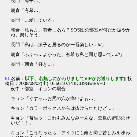
長門「涼子…」
朝倉「有希…」
長門「…愛している」
朝倉「私もよ、有希…あら？SOS団の部室が何だか賑やか
ね、楽しそう」
長門「私は…涼子と居るのが一番楽しい…///」
朝倉「ふふっ…よかった、有希も私と同じ思いで…///」
長門・朝倉「好き…」
51
名前：
以下、名無しにかわりましてVIPがお送りします
[] 投
稿日：2008/08/02(土) 16:56:10.14 ID:U9GwiBV+0
夜中・部室 キョンの場合
キョン「ぐすっ…お尻の穴が痛いよぉ…」
キョン「カラーボックスからは抜けられたけど…」
キョン「畜生ッ！これもみんなみーんな、糞泉の野郎のせ
いだ！！」
キョン「こうなったら…アイツにも俺と同じ苦しみを味わ