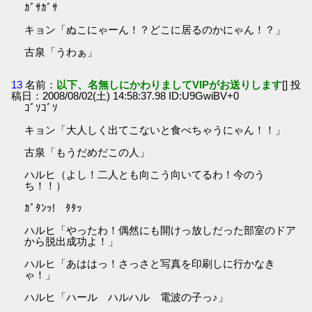
ｶﾞｻｶﾞｻ
キョン「ぬこにゃーん！？どこに居るのかにゃん！？」
古泉「うわぁ」
13
名前：
以下、名無しにかわりましてVIPがお送りします
[] 投
稿日：2008/08/02(土) 14:58:37.98 ID:U9GwiBV+0
ｺﾞｿｺﾞｿ
キョン「大人しく出てこないと食べちゃうにゃん！！」
古泉「もうだめだこの人」
ハルヒ（よし！二人とも向こう向いてるわ！今のう
ち！！）
ｶﾞﾀﾝｯ! ﾀﾀｯ
ハルヒ「やったわ！偶然にも開けっ放しだった部室のドア
から脱出成功よ！」
ハルヒ「あははっ！さっさと写真を印刷しに行かなき
ゃ！」
ハルヒ「ハール ハルハル 電波の子っ♪」