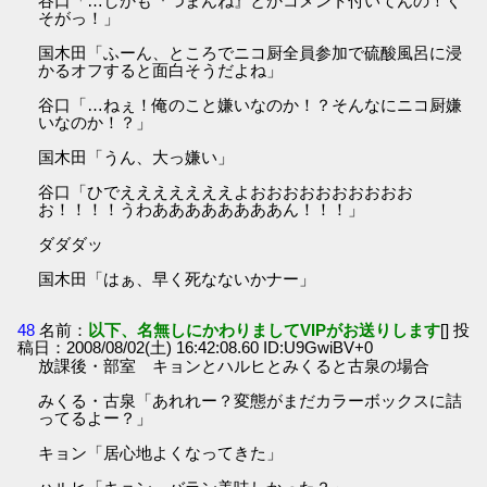
谷口「…しかも『つまんね』とかコメント付いてんの！く
そがっ！」
国木田「ふーん、ところでニコ厨全員参加で硫酸風呂に浸
かるオフすると面白そうだよね」
谷口「…ねぇ！俺のこと嫌いなのか！？そんなにニコ厨嫌
いなのか！？」
国木田「うん、大っ嫌い」
谷口「ひでえええええええよおおおおおおおおおお
お！！！！うわああああああああん！！！」
ダダダッ
国木田「はぁ、早く死なないかナー」
48
名前：
以下、名無しにかわりましてVIPがお送りします
[] 投
稿日：2008/08/02(土) 16:42:08.60 ID:U9GwiBV+0
放課後・部室 キョンとハルヒとみくると古泉の場合
みくる・古泉「あれれー？変態がまだカラーボックスに詰
ってるよー？」
キョン「居心地よくなってきた」