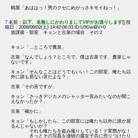
鶴屋「あははっ！男のクセにめがっさキモイねっ！」
7
名前：
以下、名無しにかわりましてVIPがお送りします
[] 投
稿日：2008/08/02(土) 14:42:06.03 ID:U9GwiBV+0
放課後・部室 キョンと古泉の場合 その２
キョン「…ところで糞泉」
古泉「なんでしょう？ところで、僕は古泉です、糞泉じゃ
ないです」
キョン「そんなことはどうでもいい！この部室、俺たち以
外に誰も居ない筈だよな？」
古泉「その筈ですが」
キョン「さっきデジカメのシャッター音みたいなのが聞こ
えなかったか？」
古泉「確かに」
キョン「もしかしたら、この部室には俺たち以外に誰か居
るんじゃないか？
それも俺たちを盗み撮りしている！ド変態がな！
きっとその写真を漫研の腐女子共に売りつけたり