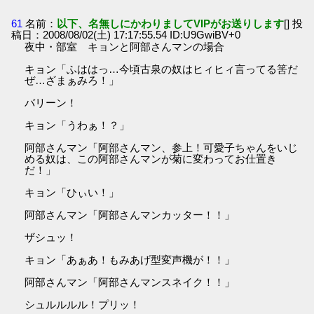
61
名前：
以下、名無しにかわりましてVIPがお送りします
[] 投
稿日：2008/08/02(土) 17:17:55.54 ID:U9GwiBV+0
夜中・部室 キョンと阿部さんマンの場合
キョン「ふははっ…今頃古泉の奴はヒィヒィ言ってる筈だ
ぜ…ざまぁみろ！」
バリーン！
キョン「うわぁ！？」
阿部さんマン「阿部さんマン、参上！可愛子ちゃんをいじ
める奴は、この阿部さんマンが菊に変わってお仕置き
だ！」
キョン「ひぃい！」
阿部さんマン「阿部さんマンカッター！！」
ザシュッ！
キョン「あぁあ！もみあげ型変声機が！！」
阿部さんマン「阿部さんマンスネイク！！」
シュルルルル！プリッ！