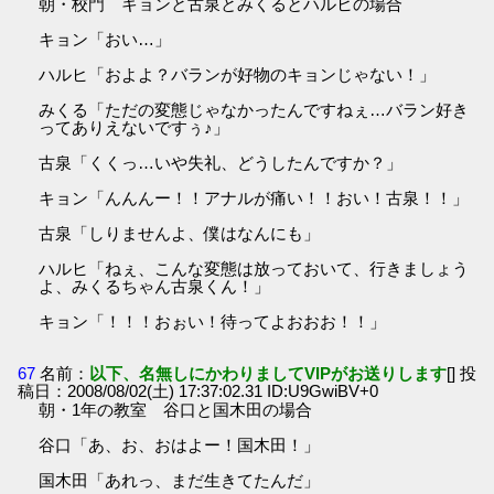
朝・校門 キョンと古泉とみくるとハルヒの場合
キョン「おい…」
ハルヒ「およよ？バランが好物のキョンじゃない！」
みくる「ただの変態じゃなかったんですねぇ…バラン好き
ってありえないですぅ♪」
古泉「くくっ…いや失礼、どうしたんですか？」
キョン「んんんー！！アナルが痛い！！おい！古泉！！」
古泉「しりませんよ、僕はなんにも」
ハルヒ「ねぇ、こんな変態は放っておいて、行きましょう
よ、みくるちゃん古泉くん！」
キョン「！！！おぉい！待ってよおおお！！」
67
名前：
以下、名無しにかわりましてVIPがお送りします
[] 投
稿日：2008/08/02(土) 17:37:02.31 ID:U9GwiBV+0
朝・1年の教室 谷口と国木田の場合
谷口「あ、お、おはよー！国木田！」
国木田「あれっ、まだ生きてたんだ」