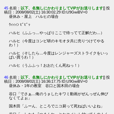
45
名前：
以下、名無しにかわりましてVIPがお送りします
[] 投
稿日：2008/08/02(土) 16:30:02.29 ID:U9GwiBV+0
昼休み・屋上 ハルヒの場合
ｳｨｨｨﾝ ﾋﾟﾋﾟｯ
ハルヒ（ふふっ…やっぱりここで待ってて正解だわ…）
ハルヒ（今度はコンピ研のキモオタ共に売りつけてやる
わ！）
ハルヒ（そしたら…今度はレンジャーズストライクをいっ
ぱい買うわ！）
ハルヒ（うふふっ！おおたくん死ねっ！）
46
名前：
以下、名無しにかわりましてVIPがお送りします
[] 投
稿日：2008/08/02(土) 16:36:17.75 ID:U9GwiBV+0
昼休み・1年の教室 谷口と国木田の場合
谷口「でさぁ…俺のうｐしたキワミ動画がぜんっぜん伸び
なくてよぉ」
国木田「ふーん、ところでニコ厨って死ねばいいよね」