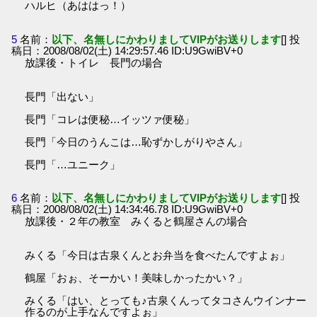
ハルヒ（あははっ！）
5
名前：
以下、名無しにかわりましてVIPがお送りします
[] 投
稿日：2008/08/02(土) 14:29:57.46 ID:U9GwiBV+0
放課後・トイレ 長門の場合
長門「出ない」
長門「コレは便秘…イッツァ便秘」
長門「今日のうんこは…恥ずかしがりやさん」
長門「…ユニーク」
6
名前：
以下、名無しにかわりましてVIPがお送りします
[] 投
稿日：2008/08/02(土) 14:34:46.78 ID:U9GwiBV+0
放課後・２年の教室 みくると鶴屋さんの場合
みくる「今日は古泉くんとお弁当を食べたんですよぉ」
鶴屋「おぉ、そーかい！美味しかったかい？」
みくる「はい、とっても♪古泉くんってタコさんウインナー
作るのが上手なんですよぉ」