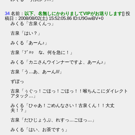
34
名前：
以下、名無しにかわりましてVIPがお送りします
[] 投
稿日：2008/08/02(土) 15:52:05.86 ID:U9GwiBV+0
みくる「古泉くんっ」
古泉「はい？」
みくる「あーん♪」
古泉「ﾌﾞﾊｯ な、何を急に！」
みくる「カニさんウインナーですよ、あーん♪」
古泉「う…あ、あーん///」
ずぼっ
古泉「ぅぐっ！ごほっ！ごほっ！！喉ちんこにダイレクト
アタック…」
みくる「ひゃあ！ごめんなさい！古泉くん！！大丈
夫！？」
古泉「だひじょうぶ、れすっ…ごほっ…」
みくる「はい、お茶ですぅ」