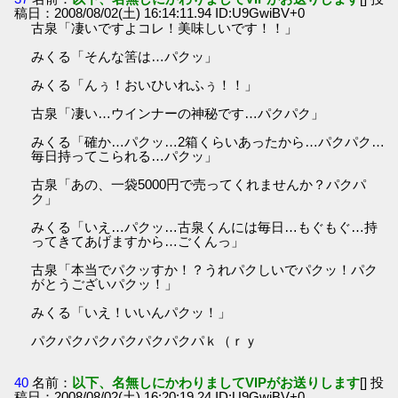
稿日：2008/08/02(土) 16:14:11.94 ID:U9GwiBV+0
古泉「凄いですよコレ！美味しいです！！」
みくる「そんな筈は…パクッ」
みくる「んぅ！おいひいれふぅ！！」
古泉「凄い…ウインナーの神秘です…パクパク」
みくる「確か…パクッ…2箱くらいあったから…パクパク…
毎日持ってこられる…パクッ」
古泉「あの、一袋5000円で売ってくれませんか？パクパ
ク」
みくる「いえ…パクッ…古泉くんには毎日…もぐもぐ…持
ってきてあげますから…ごくんっ」
古泉「本当でパクッすか！？うれパクしいでパクッ！パク
がとうございパクッ！」
みくる「いえ！いいんパクッ！」
パクパクパクパクパクパクパｋ（ｒｙ
40
名前：
以下、名無しにかわりましてVIPがお送りします
[] 投
稿日：2008/08/02(土) 16:20:19.24 ID:U9GwiBV+0