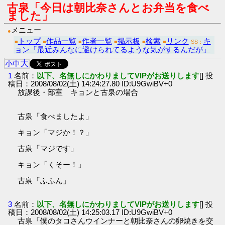
古泉「今日は朝比奈さんとお弁当を食べ
ました」
メニュー
●
トップ
作品一覧
作者一覧
掲示板
検索
リンク
キ
■
■
■
■
■
■
SS：
ョン「最近みんなに避けられてるような気がするんだが」
大
小
中
1
名前：
以下、名無しにかわりましてVIPがお送りします
[] 投
稿日：2008/08/02(土) 14:24:27.80 ID:U9GwiBV+0
放課後・部室 キョンと古泉の場合
古泉「食べましたよ」
キョン「マジか！？」
古泉「マジです」
キョン「くそー！」
古泉「ふふん」
3
名前：
以下、名無しにかわりましてVIPがお送りします
[] 投
稿日：2008/08/02(土) 14:25:03.17 ID:U9GwiBV+0
古泉「僕のタコさんウインナーと朝比奈さんの卵焼きを交