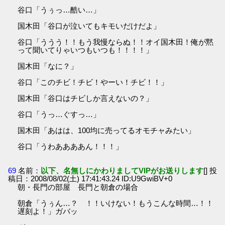
谷口「うぅっ…酷い…」
国木田「谷口が泣いてもキモいだけだよ」
谷口「ううう！！もう我慢ならぬ！！オイ国木田！俺が黙
って聞いてりゃいつもいつも！！！！」
国木田「なに？」
谷口「このチビ！チビ！やーい！チビ！！」
国木田「谷口はチビしか言えないの？」
谷口「うっ…ぐすっ…」
国木田「あはは、100均に売ってるオモチャみたい」
谷口「うわああああん！！！」
69
名前：
以下、名無しにかわりましてVIPがお送りします
[] 投
稿日：2008/08/02(土) 17:41:43.24 ID:U9GwiBV+0
朝・長門の部屋 長門と朝倉の場合
朝倉「うぅん…？ ！！いけない！もうこんな時間…！！
遅刻よ！」ガバッ