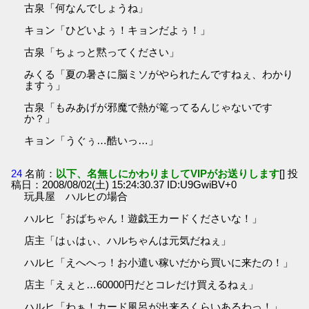
古泉「何なんでしょうね」
キョン「ひどいよぅ！キョンだよぅ！」
古泉「ちょっと黙ってください」
みくる「夏の暑さに脳ミソがやられたんですねぇ、わかり
ますぅ」
古泉「もみあげが邪魔で熱が篭ってるんじゃないです
か？」
キョン「うぐぅ…酷いっ…」
24
名前：
以下、名無しにかわりましてVIPがお送りします
[] 投
稿日：2008/08/02(土) 15:24:30.37 ID:U9GwiBV+0
玩具屋 ハルヒの場合
ハルヒ「おばちゃん！遊戯王カードくださいな！」
店主「はぃはぃ、ハルちゃんは元気だねぇ」
ハルヒ「えへへっ！お小遣い稼いだから買いに来たの！」
店主「えぇと…60000円だとコレだけ買えるねぇ」
ハルヒ「わぁ！カード風呂が出来るくらいあるわっ！」