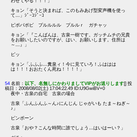
わせてやる！！！」
キョン「そうと決まれば、このもみあげ型変声機を使っ
て…」ｼﾞｰｺｼﾞｰｺ
ピポパポピ プルルルル プルルｒ ガチャッ
キョン「『こんばんは、古泉一樹です。ガッチムチの兄貴
をお願いしたいのですが、はい、お願いします。住所は
～…』」
ピッ
キョン「ふふふ…糞泉ィ！今に見ていろ！ふははは
は！！！おおたくん死ね！！！！」
54
名前：
以下、名無しにかわりましてVIPがお送りします
[] 投
稿日：2008/08/02(土) 17:04:22.49 ID:U9GwiBV+0
夜中・古泉の自宅 古泉の場合
古泉「ふんふんふ～ん♪にんじん じゃがいも たま～ねぎ～
♪」
ピンポーン
古泉「おや？こんな時間に誰でしょう…はいはーい？」