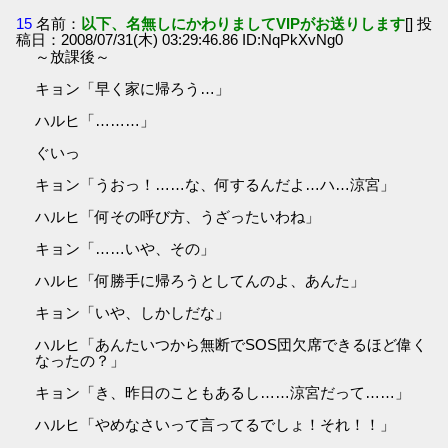
15
名前：
以下、名無しにかわりましてVIPがお送りします
[] 投
稿日：2008/07/31(木) 03:29:46.86 ID:NqPkXvNg0
～放課後～
キョン「早く家に帰ろう…」
ハルヒ「………」
ぐいっ
キョン「うおっ！……な、何するんだよ…ハ…涼宮」
ハルヒ「何その呼び方、うざったいわね」
キョン「……いや、その」
ハルヒ「何勝手に帰ろうとしてんのよ、あんた」
キョン「いや、しかしだな」
ハルヒ「あんたいつから無断でSOS団欠席できるほど偉く
なったの？」
キョン「き、昨日のこともあるし……涼宮だって……」
ハルヒ「やめなさいって言ってるでしょ！それ！！」