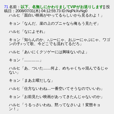
71
名前：
以下、名無しにかわりましてVIPがお送りします
[] 投
稿日：2008/07/31(木) 04:12:59.73 ID:NqPkXvNg0
ハルヒ「面白い映画がやってるらしいから見るわよ！」
キョン「なんだ、崖の上のプニャなら俺もう見たぞ」
ハルヒ「なによそれ」
キョン「知らんのか、♪ぷーにゃ、おぷーにゃぷにゃ、ワゴ
ンの子♪って歌、今どこでも流れてるだろ」
ハルヒ「あいにくクソゲーには興味ないのよ」
キョン「…………」
ハルヒ「あ、ついた……何よ、めちゃくちゃ混んでるじゃ
ない」
キョン「まあ土曜だしな」
ハルヒ「仕方ないわね…一番空いてそうなのでいいわ」
キョン「お前見たい映画があってきたんじゃないのか」
ハルヒ「うるっさいわね、黙ってなさいよ！変態キョ
ン！」