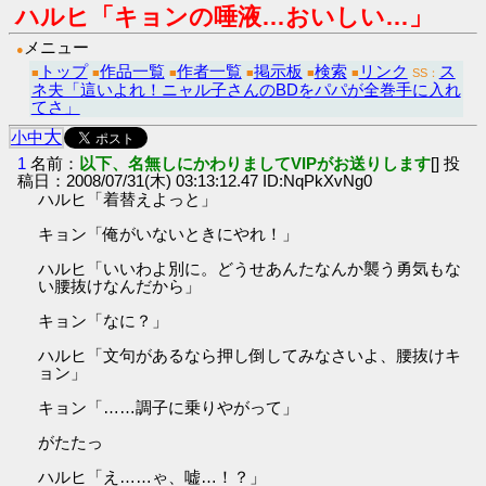
ハルヒ「キョンの唾液…おいしい…」
メニュー
●
トップ
作品一覧
作者一覧
掲示板
検索
リンク
ス
■
■
■
■
■
■
SS：
ネ夫「這いよれ！ニャル子さんのBDをパパが全巻手に入れ
てさ」
大
小
中
1
名前：
以下、名無しにかわりましてVIPがお送りします
[] 投
稿日：2008/07/31(木) 03:13:12.47 ID:NqPkXvNg0
ハルヒ「着替えよっと」
キョン「俺がいないときにやれ！」
ハルヒ「いいわよ別に。どうせあんたなんか襲う勇気もな
い腰抜けなんだから」
キョン「なに？」
ハルヒ「文句があるなら押し倒してみなさいよ、腰抜けキ
ョン」
キョン「……調子に乗りやがって」
がたたっ
ハルヒ「え……ゃ、嘘…！？」