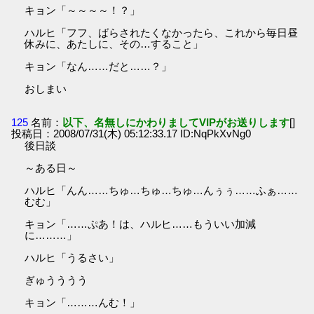
キョン「～～～～！？」
ハルヒ「フフ、ばらされたくなかったら、これから毎日昼
休みに、あたしに、その…すること」
キョン「なん……だと……？」
おしまい
125
名前：
以下、名無しにかわりましてVIPがお送りします
[]
投稿日：2008/07/31(木) 05:12:33.17 ID:NqPkXvNg0
後日談
～ある日～
ハルヒ「んん……ちゅ…ちゅ…ちゅ…んぅぅ……ふぁ……
むむ」
キョン「……ぷあ！は、ハルヒ……もういい加減
に………」
ハルヒ「うるさい」
ぎゅうううう
キョン「………んむ！」