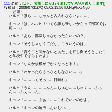
111
名前：
以下、名無しにかわりましてVIPがお送りします
[]
投稿日：2008/07/31(木) 05:02:19.56 ID:NqPkXvNg0
～翌週～
ハルヒ「ほら……ちゃんと舌入れなさいよ……」
キョン「は、ハルヒ！いくら誰も来ないからって部室でお
前……」
ハルヒ「あら、部室じゃなかったらいいの？」
キョン「そうじゃなくてだな、こういうのは」
ハルヒ「言うこと聞かないとあたしを押し倒そうとしたこ
と学校中でばらすわよ」
キョン「なんか規模がでかくなっとる！」
ハルヒ「わかったらさっさとしなさい……」
キョン「………くそっ……目瞑れ」
ハルヒ「うん…………んん…ちゅむ……ちゅく……ふぅ
ん……ふぇ……ん」
キョン「…………ぷぁ！……これでいいのかよ」
ハルヒ「キョンの唾液…おいしい…」