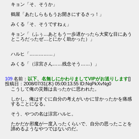
キョン「そ、そうか」
鶴屋「あたしらももうお開きにするさっ！」
みくる「そ、そうですねぇ」
キョン「（ふぅ…あともう一歩遅かったら大変な目にあう
ところだったぜ…とにかく助かった）」
ハルヒ「……………」
みくる「（涼宮さん……残念そう……）」
109
名前：
以下、名無しにかわりましてVIPがお送りします
[]
投稿日：2008/07/31(木) 05:00:13.55 ID:NqPkXvNg0
こうして俺の災難は去ったかに思われた。
しかし、俺はすぐに自分の考えがいかに甘かったかを痛感
することになる。
そう、やつの名は涼宮ハルヒ。
たかだか邪魔が一度入ったくらいで、自分の思ったことを
諦めるようなやつではないのだ。