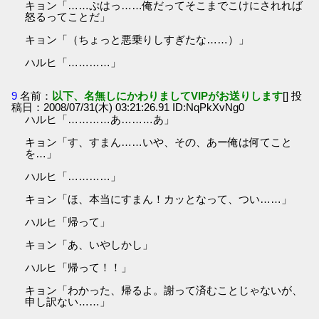
キョン「……ぷはっ……俺だってそこまでこけにされれば
怒るってことだ」
キョン「（ちょっと悪乗りしすぎたな……）」
ハルヒ「…………」
9
名前：
以下、名無しにかわりましてVIPがお送りします
[] 投
稿日：2008/07/31(木) 03:21:26.91 ID:NqPkXvNg0
ハルヒ「…………あ………あ」
キョン「す、すまん……いや、その、あー俺は何てこと
を…」
ハルヒ「…………」
キョン「ほ、本当にすまん！カッとなって、つい……」
ハルヒ「帰って」
キョン「あ、いやしかし」
ハルヒ「帰って！！」
キョン「わかった、帰るよ。謝って済むことじゃないが、
申し訳ない……」