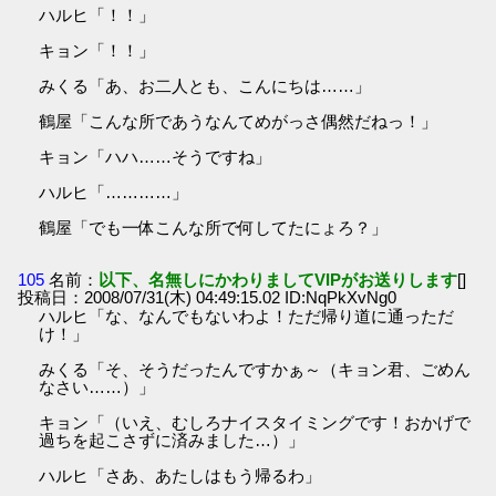
ハルヒ「！！」
キョン「！！」
みくる「あ、お二人とも、こんにちは……」
鶴屋「こんな所であうなんてめがっさ偶然だねっ！」
キョン「ハハ……そうですね」
ハルヒ「…………」
鶴屋「でも一体こんな所で何してたにょろ？」
105
名前：
以下、名無しにかわりましてVIPがお送りします
[]
投稿日：2008/07/31(木) 04:49:15.02 ID:NqPkXvNg0
ハルヒ「な、なんでもないわよ！ただ帰り道に通っただ
け！」
みくる「そ、そうだったんですかぁ～（キョン君、ごめん
なさい……）」
キョン「（いえ、むしろナイスタイミングです！おかげで
過ちを起こさずに済みました…）」
ハルヒ「さあ、あたしはもう帰るわ」