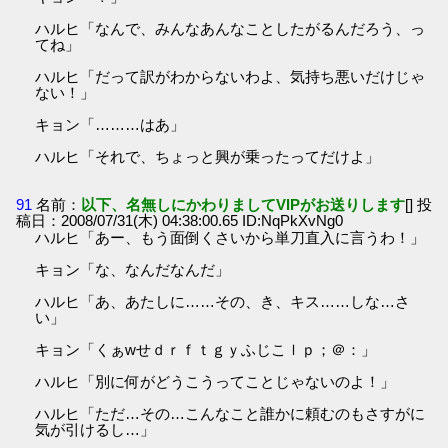
ハルヒ「なんで、みんなあんなことしたがるんだろう、っ
てね」
ハルヒ「だって訳がわからないわよ、気持ち悪いだけじゃ
ない！」
キョン「………はあ」
ハルヒ「それで、ちょっと興が乗ったってだけよ」
91
名前：
以下、名無しにかわりましてVIPがお送りします
[] 投
稿日：2008/07/31(木) 04:38:00.65 ID:NqPkXvNg0
ハルヒ「あー、もう面倒くさいから単刀直入に言うわ！」
キョン「な、なんだなんだ」
ハルヒ「あ、あたしに……その、き、キス……しな…さ
い」
キョン「くぁwせｄｒｆｔｇｙふじこｌｐ；＠：」
ハルヒ「別に何がどうこうってことじゃないのよ！」
ハルヒ「ただ…その…こんなこと誰かに頼むのもさすがに
気が引けるし…」