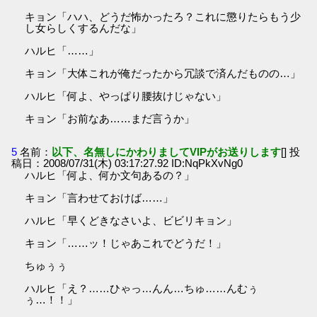
キョン「ハハ、どうだ怖かったろ？これに懲りたらもう少
し女らしくするんだな」
ハルヒ「……」
キョン「大体これが俺だったから冗談で済んだものの…」
ハルヒ「何よ、やっぱり腰抜けじゃない」
キョン「お前なあ……まだ言うか」
5
名前：
以下、名無しにかわりましてVIPがお送りします
[] 投
稿日：2008/07/31(木) 03:17:27.92 ID:NqPkXvNg0
ハルヒ「何よ、何か文句あるの？」
キョン「言わせておけば……」
ハルヒ「早くどきなさいよ、ビビリキョン」
キョン「……ッ！じゃあこれでどうだ！」
ちゅぅぅ
ハルヒ「え？……ひゃっ…んん…ちゅ……んむぅ
ぅ…！！」