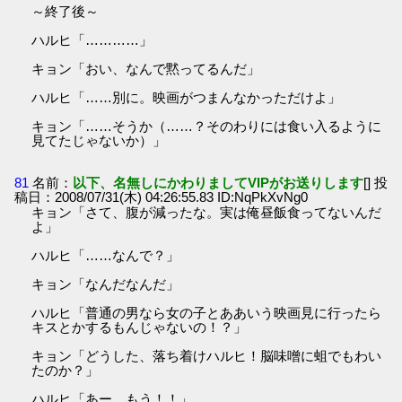
～終了後～
ハルヒ「…………」
キョン「おい、なんで黙ってるんだ」
ハルヒ「……別に。映画がつまんなかっただけよ」
キョン「……そうか（……？そのわりには食い入るように
見てたじゃないか）」
81
名前：
以下、名無しにかわりましてVIPがお送りします
[] 投
稿日：2008/07/31(木) 04:26:55.83 ID:NqPkXvNg0
キョン「さて、腹が減ったな。実は俺昼飯食ってないんだ
よ」
ハルヒ「……なんで？」
キョン「なんだなんだ」
ハルヒ「普通の男なら女の子とああいう映画見に行ったら
キスとかするもんじゃないの！？」
キョン「どうした、落ち着けハルヒ！脳味噌に蛆でもわい
たのか？」
ハルヒ「あー、もう！！」