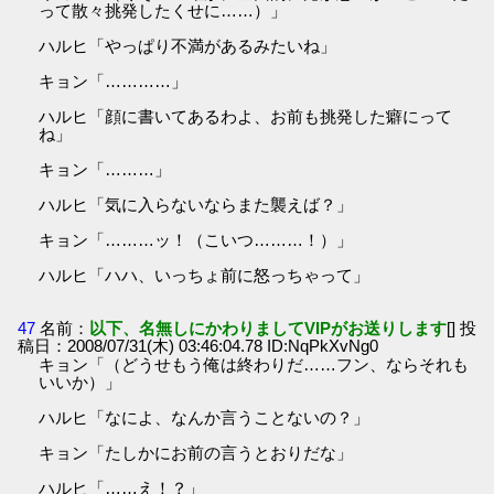
って散々挑発したくせに……）」
ハルヒ「やっぱり不満があるみたいね」
キョン「…………」
ハルヒ「顔に書いてあるわよ、お前も挑発した癖にって
ね」
キョン「………」
ハルヒ「気に入らないならまた襲えば？」
キョン「………ッ！（こいつ………！）」
ハルヒ「ハハ、いっちょ前に怒っちゃって」
47
名前：
以下、名無しにかわりましてVIPがお送りします
[] 投
稿日：2008/07/31(木) 03:46:04.78 ID:NqPkXvNg0
キョン「（どうせもう俺は終わりだ……フン、ならそれも
いいか）」
ハルヒ「なによ、なんか言うことないの？」
キョン「たしかにお前の言うとおりだな」
ハルヒ「……え！？」