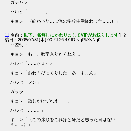
ガチャン
ハルヒ「…………」
キョン「（終わった……俺の学校生活終わった……）」
11
名前：
以下、名無しにかわりましてVIPがお送りします
[] 投
稿日：2008/07/31(木) 03:24:26.47 ID:NqPkXvNg0
～翌朝～
キョン「あー、教室入りたくねえ…」
ハルヒ「……ちょっと」
キョン「おわ！びっくりした…あ、すまん」
ハルヒ「フン」
ガララ
キョン「話しかけづれえ……」
ハルヒ「………」
キョン「（この席順をこれほど嫌だと思った日はない
ぞ……）」