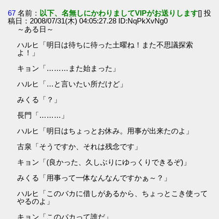
67
名前：
以下、名無しにかわりましてVIPがお送りします
[] 投
稿日：2008/07/31(木) 04:05:27.28 ID:NqPkXvNg0
～ある日～
ハルヒ「明日は待ちに待った土曜ね！また不思議探索
よ！」
キョン「………また始まった」
ハルヒ「…と言いたい所だけど」
みくる「？」
長門「………」
ハルヒ「明日はちょっとお休み。用事が出来たのよ」
古泉「そうですか、それは残念です」
キョン「(良かった、久しぶりにゆっくりできるぞ)」
みくる「用事って一体なんなんですかぁ～？」
ハルヒ「このバカに借しがあるから、ちょっとこき使って
やるのよ」
キョン「このバカって誰だ」