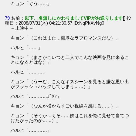
キョン「ぐう……」
79
名前：
以下、名無しにかわりましてVIPがお送りします
[] 投
稿日：2008/07/31(木) 04:21:30.57 ID:NqPkXvNg0
～上映中～
キョン「（これはまた…濃厚なラブロマンスだな）」
ハルヒ「……」
キョン「（まさかこいつと二人でこんな映画を見に来るこ
とになるとはな）」
ハルヒ「………」
キョン「（うーむ、こんなキスシーンを見ると嫌な思い出
がフラッシュバックしてしまう……）」
ハルヒ「…………ｺﾞｸﾝ」
キョン「（なんか横からすごい視線を感じる……）」
キョン「（そうか…くそ……奴はこれを俺に見せて当てつ
けたかったのか……）」
ハルヒ「…………」