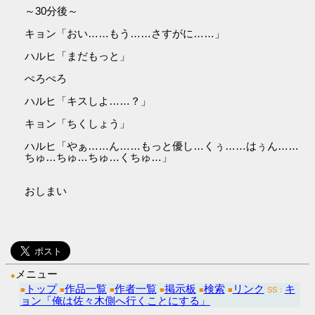
～30分後～
キョン「おい……もう……さすがに……」
ハルヒ「まだもっと」
ぺろぺろ
ハルヒ「キスしよ……？」
キョン「ちくしょう」
ハルヒ「やぁ……ん……もっと優し…くぅ……はぅん……
ちゅ…ちゅ…ちゅ…くちゅ…」
おしまい
メニュー
●
トップ
作品一覧
作者一覧
掲示板
検索
リンク
キ
■
■
■
■
■
■
SS：
ョン「俺は佐々木側へ行くことにする」