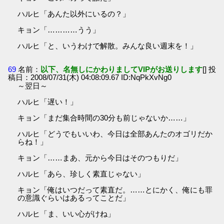
ハルヒ「あんた以外にいるの？」
キョン「…………うう」
ハルヒ「と、いうわけで解散。みんな良い週末を！」
69
名前：
以下、名無しにかわりましてVIPがお送りします
[] 投
稿日：2008/07/31(木) 04:08:09.67 ID:NqPkXvNg0
～翌日～
ハルヒ「遅い！」
キョン「まだ集合時間の30分も前じゃないか……」
ハルヒ「どうでもいいわ、今日は全部あんたのオゴリだか
らね！」
キョン「……まあ、元から今日はそのつもりだ」
ハルヒ「あら、珍しく素直じゃない」
キョン「俺はいつだって素直だ。……とにかく、俺にも罪
の意識ぐらいはあるってことだ」
ハルヒ「ま、いい心がけね」