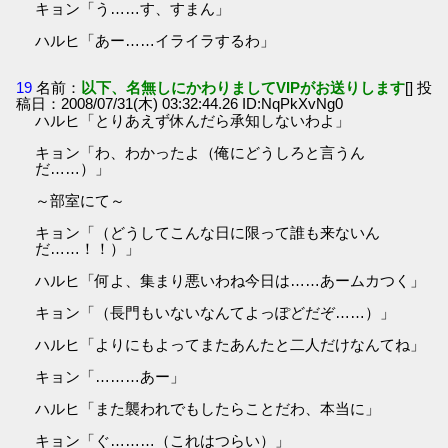
キョン「う……す、すまん」
ハルヒ「あー……イライラするわ」
19
名前：
以下、名無しにかわりましてVIPがお送りします
[] 投
稿日：2008/07/31(木) 03:32:44.26 ID:NqPkXvNg0
ハルヒ「とりあえず休んだら承知しないわよ」
キョン「わ、わかったよ（俺にどうしろと言うん
だ……）」
～部室にて～
キョン「（どうしてこんな日に限って誰も来ないん
だ……！！）」
ハルヒ「何よ、集まり悪いわね今日は……あームカつく」
キョン「（長門もいないなんてよっぽどだぞ……）」
ハルヒ「よりにもよってまたあんたと二人だけなんてね」
キョン「………あー」
ハルヒ「また襲われでもしたらことだわ、本当に」
キョン「ぐ………（これはつらい）」