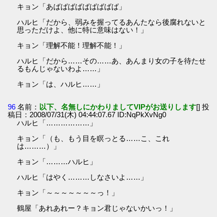
キョン「あばばばばばばばばば」
ハルヒ「だから、弱みを握ってるあんたなら後腐れないと
思っただけよ、他に特に意味はない！」
キョン「理解不能！理解不能！」
ハルヒ「だから……その……あ、あんまり女の子を待たせ
るもんじゃないわよ……」
キョン「は、ハルヒ……」
96
名前：
以下、名無しにかわりましてVIPがお送りします
[] 投
稿日：2008/07/31(木) 04:44:07.67 ID:NqPkXvNg0
ハルヒ「………………」
キョン「（も、もう目を瞑っとる……こ、これ
は………）」
キョン「………ハルヒ」
ハルヒ「はやく………しなさいよ……」
キョン「～～～～～～～っ！」
鶴屋「あれあれー？キョン君じゃないかいっ！」