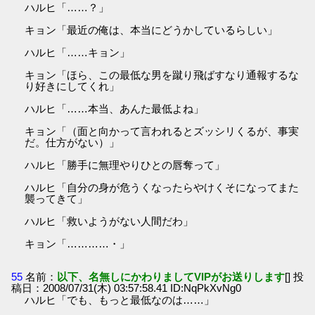
ハルヒ「……？」
キョン「最近の俺は、本当にどうかしているらしい」
ハルヒ「……キョン」
キョン「ほら、この最低な男を蹴り飛ばすなり通報するな
り好きにしてくれ」
ハルヒ「……本当、あんた最低よね」
キョン「（面と向かって言われるとズッシリくるが、事実
だ。仕方がない）」
ハルヒ「勝手に無理やりひとの唇奪って」
ハルヒ「自分の身が危うくなったらやけくそになってまた
襲ってきて」
ハルヒ「救いようがない人間だわ」
キョン「…………・」
55
名前：
以下、名無しにかわりましてVIPがお送りします
[] 投
稿日：2008/07/31(木) 03:57:58.41 ID:NqPkXvNg0
ハルヒ「でも、もっと最低なのは……」