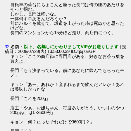
自転車の荷台にちょこんと座った長門は俺の腰のあたりを
そっと掴む。
しかし、長門は軽いな。
一体何キロあるんだろうか？
前にハルヒを載せて、坂道を上がった時は死ぬかと思った
けどな。
長門のマンションから15分ほど走り、商店街につく。
32
名前：
以下、名無しにかわりましてVIPがお送りします
[] 投
稿日：2008/07/29(火) 13:53:00.39 ID:/q5j7arGP
キョン「ここの商店街に専門店がある、好きなお茶っ葉を
買えよ」
長門「もう決まっている。前にあなたに飲んでもらったモ
ノ」
キョン「あー、あれか！産まれるまで飲んだアレか！あれ
は美味しかったな」
長門「これを200g」
店主「やぁ、お嬢ちゃん。毎度ありがとう、いつものやつ
200gね、はい3600円」
キョン「何？たったそれだけで3600円？」