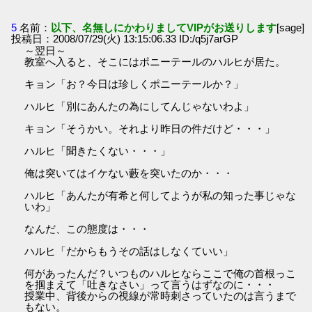
5
名前：
以下、名無しにかわりましてVIPがお送りします
[sage]
投稿日：2008/07/29(火) 13:15:06.33 ID:/q5j7arGP
～翌日～
教室へ入ると、そこにはポニーテールのハルヒが居た。
キョン「お？今日は珍しくポニーテールか？」
ハルヒ「別にあんたの為にしてんじゃないわよ」
キョン「そうかい。それより昨日の件だけど・・・」
ハルヒ「聞きたくない・・・」
俺は突いてはイケない藪を突いたのか・・・
ハルヒ「あんたが有希と何してようが私の知った事じゃな
いわ」
なんだ、この態度は・・・
ハルヒ「だからもうその話はしなくていい」
何があったんだ？いつものハルヒならここで俺の首根っこ
を掴まえて「吐きなさい」って言うはずなのに・・・
授業中、背後からの視線が常時刺さっていたのは言うまで
もない。