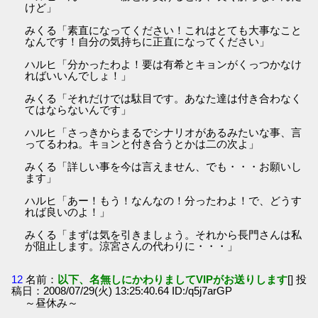
けど」
みくる「素直になってください！これはとても大事なこと
なんです！自分の気持ちに正直になってください」
ハルヒ「分かったわよ！要は有希とキョンがくっつかなけ
ればいいんでしょ！」
みくる「それだけでは駄目です。あなた達は付き合わなく
てはならないんです」
ハルヒ「さっきからまるでシナリオがあるみたいな事、言
ってるわね。キョンと付き合うとかは二の次よ」
みくる「詳しい事を今は言えません、でも・・・お願いし
ます」
ハルヒ「あー！もう！なんなの！分ったわよ！で、どうす
れば良いのよ！」
みくる「まずは気を引きましょう。それから長門さんは私
が阻止します。涼宮さんの代わりに・・・」
12
名前：
以下、名無しにかわりましてVIPがお送りします
[] 投
稿日：2008/07/29(火) 13:25:40.64 ID:/q5j7arGP
～昼休み～