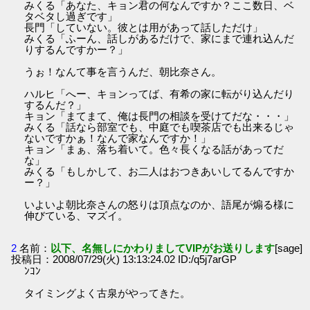
みくる「あなた、キョン君の何なんですか？ここ数日、ベ
タベタし過ぎです」
長門「していない。彼とは用があって話しただけ」
みくる「ふーん、話しがあるだけで、家にまで連れ込んだ
りするんですかー？」
うぉ！なんて事を言うんだ、朝比奈さん。
ハルヒ「へー、キョンってば、有希の家に転がり込んだり
するんだ？」
キョン「まてまて、俺は長門の相談を受けてだな・・・」
みくる「話なら部室でも、中庭でも喫茶店でも出来るじゃ
ないですかぁ！なんで家なんですか！」
キョン「まぁ、落ち着いて。色々長くなる話があってだ
な」
みくる「もしかして、お二人はおつきあいしてるんですか
ー？」
いよいよ朝比奈さんの怒りは頂点なのか、語尾が煽る様に
伸びている、マズイ。
2
名前：
以下、名無しにかわりましてVIPがお送りします
[sage]
投稿日：2008/07/29(火) 13:13:24.02 ID:/q5j7arGP
ﾝｺﾝ
タイミングよく古泉がやってきた。