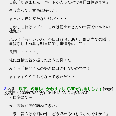
古泉「すみません、バイトが入ったので今日は休みます」
そう言って、古泉は帰った。
まったく役に立たない奴だ・・・
しかしこれはマズイ、これは朝比奈さんの一言でハルヒの
機嫌が・・・
ハルヒ「もういいわ、今日は解散。あと、部活内での隠し
事はなし！有希は明日にでも事情を話して」
長門「・・・・」
俺には横に首を振ったように見えた
みくる「長門さんの好きにはさせないのです！」
ますますややこしくなってきたぞ・・・
3
名前：
以下、名無しにかわりましてVIPがお送りします
[sage]
投稿日：2008/07/29(火) 13:14:13.23 ID:/q5j7arGP
～自宅にて～
夜、古泉が突然訪ねてきた。
古泉「貴方は今回の件、どう収めるつもりなのですか？」