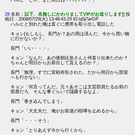
28
名前：
以下、名無しにかわりましてVIPがお送りします
[] 投
稿日：2008/07/29(火) 13:48:43.29 ID:/q5j7arGP
ハルヒと別れた俺は直ぐに携帯を取り出し電話した
キョン[もしもし、長門か？あの用は済んだ、今から買い物
に行かないか？」
長門「いい・・・」
キョン「なんだ、あの後朝比奈さんと仲直り出来たのか？
ちゃんと明日からお茶出して貰えるのか？」
長門「無理。すでに宣戦布告された。だから明日から部室
へも行かない」
キョン「何言ってんだ。元々あそこは文芸部員たるお前の
部屋だろ、そんな事ぐらいで躊躇するなよ」
長門「巻き込んでしまう」
キョン「大丈夫だ、俺がお前達の喧嘩を止めるから」
長門「・・・そう」
キョン「とりあえず今から行くから」