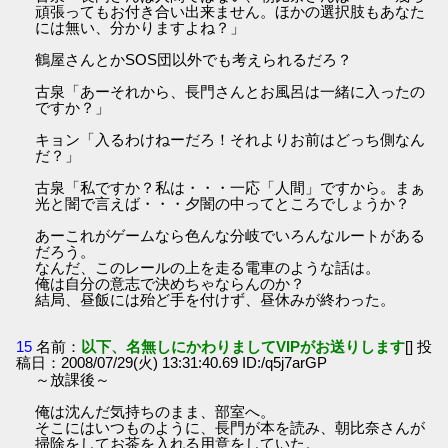
頑張ってもお付き合い出来ません。ほかの選択肢もあなた
には無い、分かりますよね？」
鶴屋さんとかSOS団以外でも考えられるだろ？
古泉「あーそれから、長門さんとお風呂は一緒に入ったの
ですか？」
キョン「入るわけねーだろ！それよりお前はどっち側なん
だ？」
古泉「私ですか？私は・・・一応「人間」ですから。まぁ
光と闇で言えば・・・夕闇の中ってところでしょうか？
あーこれがゲームなら色んな分岐でいろんなルートがある
だろう。
なんだ、このレールの上を走る電車のような話は。
俺は自分の意志で決めちゃならんのか？
結局、昼飯には殆ど手を付けず、昼休みが終わった。
15
名前：
以下、名無しにかわりましてVIPがお送りします
[] 投
稿日：2008/07/29(火) 13:31:40.69 ID:/q5j7arGP
～放課後～
俺は沈んだ気持ちのまま、部室へ。
そこにはいつものように、長門が本を読み、朝比奈さんが
掃除をしてお茶を入れる用意をしていた。