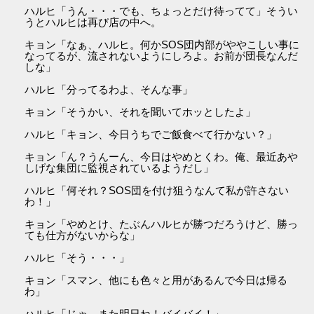
ハルヒ「うん・・・でも、ちょっとだけ待ってて」そうい
うとハルヒは再び店の中へ。
キョン「なぁ、ハルヒ。何かSOS団内部がややこしい事に
なってるが、流されないようにしろよ。お前が団長なんだ
しな」
ハルヒ「分ってるわよ、そんな事」
キョン「そうかい、それを聞いてホッとしたよ」
ハルヒ「キョン、今日うちでご飯食べて行かない？」
キョン「ん？うんーん、今日はやめとくわ。俺、最近あや
しげな集団に監視されているようだし」
ハルヒ「何それ？SOS団を付け狙うなんて私が許さない
わ！」
キョン「やめとけ、たぶんハルヒが勝つだろうけど、勝っ
ても仕方がないからな」
ハルヒ「そう・・・」
キョン「スマン、他にも色々と用があるんで今日は帰る
わ」
ハルヒ「じゃ、また明日ね！バイバイ！」