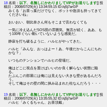
18
名前：
以下、名無しにかわりましてVIPがお送りします
[] 投
稿日：2008/07/29(火) 13:34:59.15 ID:/q5j7arGP
みくる「お茶っ葉だけでなく、ポットや急須も持ってきて
くださいね」
おいおい、朝比奈さん何もそこまで言わなくても
一気に冷え込んだSOS団の雰囲気、無言が続く、ああ、も
う100年ぐらい動いていないような感覚だ。
静寂を打ち破るように、ハルヒがやってきた。
ハルヒ「みんな、おっはよー！あ、午後だからこんにちわ
かな？」
いつものテンションでハルヒの登場だ。
俺はどこに視点を置けばいいのか良く解らない状態に陥
る。
たぶんこの部屋には俺には見えない大きな壁があるんだろ
う。
そして俺はその壁の間に挟み込まれた柱なんだろう・・・
19
名前：
以下、名無しにかわりましてVIPがお送りします
[] 投
稿日：2008/07/29(火) 13:35:55.32 ID:/q5j7arGP
ハルヒ「みくるちゃん、お茶頂戴」