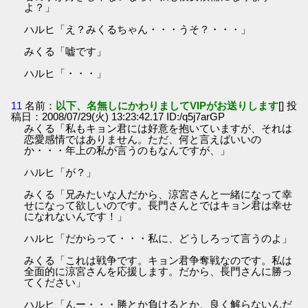
よ？」
ハルヒ「え？みくるちゃん・・・うそ？・・・」
みくる「嘘です」
ハルヒ「・・・」
11
名前：
以下、名無しにかわりましてVIPがお送りします
[] 投
稿日：2008/07/29(火) 13:23:42.17 ID:/q5j7arGP
みくる「私もキョン君には好意を抱いていますが、それは
恋愛感情ではありません。ただ、何と言えばいいの
か・・・年上の私が言うのもなんですが、」
ハルヒ「が？」
みくる「兄みたいな人だから、涼宮さんと一緒になって幸
せになって欲しいのです。長門さんとではキョン君は幸せ
になれないんです！」
ハルヒ「だからって・・・私に、どうしろって言うのよ」
みくる「これは戦争です。キョン君争奪戦なのです。私は
全面的に涼宮さんを応援します。だから、長門さんに勝っ
てください」
ハルヒ「んー・・・勝とか負けるとか、良く解らないんだ