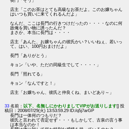
長門「そう」
店主「このお茶はとても高級なお茶だよ。このお嬢ちゃん
はいつも買いに来てくれるんだよ」
なんだ、ここは長門の行きつけだったの・・・・なのに何
故俺を買い物に誘ったんだ？
まさか、本当に長門は・・・・
店主「あんた、お嬢ちゃんの彼氏かい？いいねぇ、若いっ
て。はい、100円おまけだよ」
長門「ありがとう」
キョン「いや、ただの同級生でして・・・・」
長門「照れてる」
キョン「なんですと！」
店主「お嬢ちゃん、彼氏と仲良くね、まいどあり～」
33
名前：
以下、名無しにかわりましてVIPがお送りします
[] 投
稿日：2008/07/29(火) 13:53:59.29 ID:/q5j7arGP
長門は一体何のつもりだ？
彼氏と言われて否定せず・・・もしかして、古泉の言う事
は本当なのか！