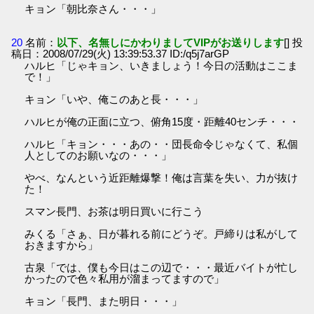
キョン「朝比奈さん・・・」
20
名前：
以下、名無しにかわりましてVIPがお送りします
[] 投
稿日：2008/07/29(火) 13:39:53.37 ID:/q5j7arGP
ハルヒ「じゃキョン、いきましょう！今日の活動はここま
で！」
キョン「いや、俺このあと長・・・」
ハルヒが俺の正面に立つ、俯角15度・距離40センチ・・・
ハルヒ「キョン・・・あの・・団長命令じゃなくて、私個
人としてのお願いなの・・・」
やべ、なんという近距離爆撃！俺は言葉を失い、力が抜け
た！
スマン長門、お茶は明日買いに行こう
みくる「さぁ、日が暮れる前にどうぞ。戸締りは私がして
おきますから」
古泉「では、僕も今日はこの辺で・・・最近バイトが忙し
かったので色々私用が溜まってますので」
キョン「長門、また明日・・・」