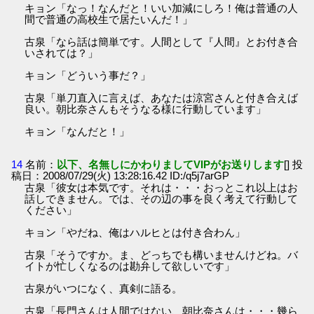
キョン「なっ！なんだと！いい加減にしろ！俺は普通の人
間で普通の高校生で居たいんだ！」
古泉「なら話は簡単です。人間として『人間』とお付き合
いされては？」
キョン「どういう事だ？」
古泉「単刀直入に言えば、あなたは涼宮さんと付き合えば
良い。朝比奈さんもそうなる様に行動しています」
キョン「なんだと！」
14
名前：
以下、名無しにかわりましてVIPがお送りします
[] 投
稿日：2008/07/29(火) 13:28:16.42 ID:/q5j7arGP
古泉「彼女は本気です。それは・・・おっとこれ以上はお
話しできません。では、その辺の事を良く考えて行動して
ください」
キョン「やだね、俺はハルヒとは付き合わん」
古泉「そうですか。ま、どっちでも構いませんけどね。バ
イトが忙しくなるのは勘弁して欲しいです」
古泉がいつになく、真剣に語る。
古泉「長門さんは人間ではない、朝比奈さんは・・・幾ら