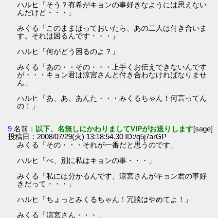
ハルヒ「そう？有希がキョンの事好きなようには思えない
んだけど・・・」
みくる「このままほっておいたら、あの二人は付き合いま
す。それは困るんです・・・」
ハルヒ「何がどう困るのよ？」
みくる「あの・・その・・・上手くお伝えできないんです
が・・・キョン君は涼宮さんと付き合わなければなりませ
ん」
ハルヒ「あ、あ、あんた・・・みくるちゃん！何言ってん
の！」
9
名前：
以下、名無しにかわりましてVIPがお送りします
[sage]
投稿日：2008/07/29(火) 13:18:54.30 ID:/q5j7arGP
みくる「その・・・それが一番だと思うのです」
ハルヒ「べ、別に私はキョンの事・・・」
みくる「私には分かるんです、涼宮さんがキョン君の事好
きだって・・・」
ハルヒ「ちょっとみくるちゃん！冗談はやめてよ！」
みくる「涼宮さん・・・」