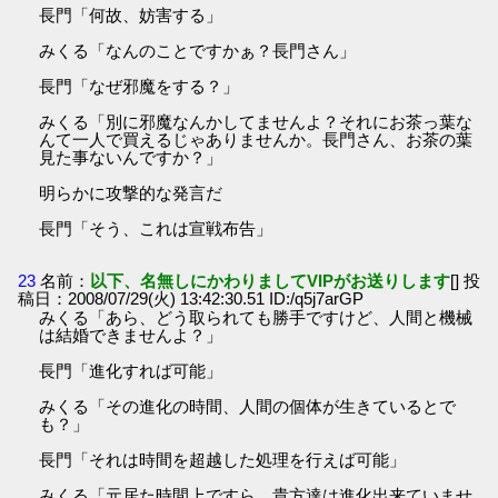
長門「何故、妨害する」
みくる「なんのことですかぁ？長門さん」
長門「なぜ邪魔をする？」
みくる「別に邪魔なんかしてませんよ？それにお茶っ葉な
んて一人で買えるじゃありませんか。長門さん、お茶の葉
見た事ないんですか？」
明らかに攻撃的な発言だ
長門「そう、これは宣戦布告」
23
名前：
以下、名無しにかわりましてVIPがお送りします
[] 投
稿日：2008/07/29(火) 13:42:30.51 ID:/q5j7arGP
みくる「あら、どう取られても勝手ですけど、人間と機械
は結婚できませんよ？」
長門「進化すれば可能」
みくる「その進化の時間、人間の個体が生きているとで
も？」
長門「それは時間を超越した処理を行えば可能」
みくる「元居た時間上ですら、貴方達は進化出来ていませ