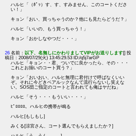
ハルヒ「（ﾎﾟｯ）す、す、すみません、このコートくださ
い！」
キョン「おい、買っちゃうのか？他にも見たらどうだ？」
ハルヒ「いいの、もう買っちゃう！」
キョン「おかしなやつだ・・・」
26
名前：
以下、名無しにかわりましてVIPがお送りします
[] 投
稿日：2008/07/29(火) 13:45:29.53 ID:/q5j7arGP
ハルヒ「キョン・・君、ついでに良かったら、その・・・
これとお揃いのコート買う？」
キョン「おいおい、ハルヒ無理に君付けで呼ばなくいい
ぞ。それに今どきペアルックなんて流行らないし笑えな
い。SOS団ご指定のコートと言われても俺はヤだね」
ハルヒ「そう・・・もういい・・・」
ﾋﾟﾛﾛﾛﾛ、ハルヒの携帯が鳴る
ハルヒ[もしもし]
みくる[涼宮さん、コート選んでもらえましたか？]
ハルヒ「う、うん。。。]