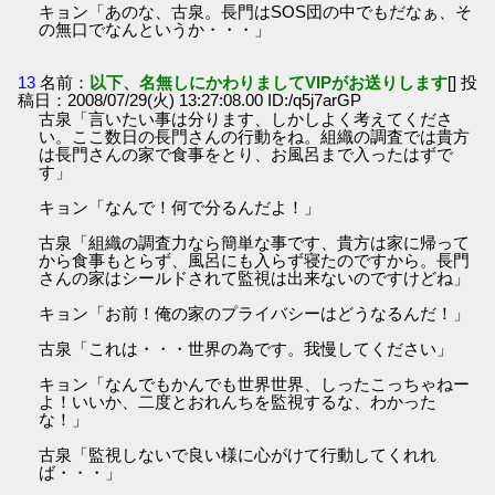
キョン「あのな、古泉。長門はSOS団の中でもだなぁ、そ
の無口でなんというか・・・」
13
名前：
以下、名無しにかわりましてVIPがお送りします
[] 投
稿日：2008/07/29(火) 13:27:08.00 ID:/q5j7arGP
古泉「言いたい事は分ります、しかしよく考えてくださ
い。ここ数日の長門さんの行動をね。組織の調査では貴方
は長門さんの家で食事をとり、お風呂まで入ったはずで
す」
キョン「なんで！何で分るんだよ！」
古泉「組織の調査力なら簡単な事です、貴方は家に帰って
から食事もとらず、風呂にも入らず寝たのですから。長門
さんの家はシールドされて監視は出来ないのですけどね」
キョン「お前！俺の家のプライバシーはどうなるんだ！」
古泉「これは・・・世界の為です。我慢してください」
キョン「なんでもかんでも世界世界、しったこっちゃねー
よ！いいか、二度とおれんちを監視するな、わかった
な！」
古泉「監視しないで良い様に心がけて行動してくれれ
ば・・・」