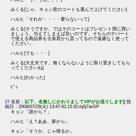
みくる[じゃ、キョン君のコートも選んで上げてください]
ハルヒ「それが・・・・要らないって]
みくる[そうですか、ではそのコートはプレゼント用に買い
ましょう。与えてしまえば良いのです。そちらのデパート
で使える商品券を古泉君から貰ってるので遠慮なく使って
ください」
ハルヒ[でも・・・]
みくる[大丈夫です。無くならないように取り置きしてもら
ってくださいね]
ハルヒ[わかった]
ﾋﾟｯ
27
名前：
以下、名無しにかわりましてVIPがお送りします
[] 投
稿日：2008/07/29(火) 13:47:42.15 ID:/q5j7arGP
キョン「誰から？」
ハルヒ「え？ああ、家から」
キョン「そうか、じゃ帰るか」