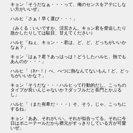
キョン「そうだなぁ・・・って、俺のセンスをアテにしな
い方がいいぜ」
ハルヒ「さぁ！早く選び・・・」
（みくる：いいですか、涼宮さん。キョン君を脅迫したり
急かしたりしては駄目、甘えてください）
ハルヒ「ねぇ、キョン・・君は、ど、ど、どっちがいいか
なぁ？」
キョン「はぁ？君？あっはっは！どうしたハルヒ、熱でも
あんのか・・・」
ハルヒ「（ｶｧｰ！）べ、べつに熱なんてないもん！ど、どっ
ちがいいかな？」
キョン「そうだな・・・ハルヒって行動的だし、こっちの
タイプが良いんじゃないか？ダッフルだと長門とかぶる
し」
ハルヒ「（また有希だ・・・）そ、そう。じゃ、こっちに
するね」
キョン「ああ、それがいい。それが似合ってる。それに今
日はポニーテールだから襟元がすっきりしている方が可愛
いぜ」