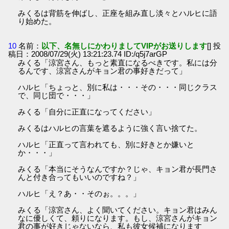
みくるは背筋を伸ばし、正座を組み直し淡々とハルヒに語
り始めた。
10
名前：
以下、名無しにかわりましてVIPがお送りします
[] 投
稿日：2008/07/29(火) 13:21:23.74 ID:/q5j7arGP
みくる「涼宮さん、もっと素直になるべきです。私には分
るんです、涼宮さんがキョン君の事好きだって」
ハルヒ「ちょっと、別に私は・・・その・・・同じクラス
で、同じ団で・・・」
みくる「自分に正直になってください」
みくるはハルヒの言葉を遮るように強く言い捨てた。
ハルヒ「正直って言われても、別に好きとか嫌いと
か・・・」
みくる「本当にそうなんですか？じゃ、キョン君が長門さ
んと付き合ってもいいのですね？」
ハルヒ「え？あ・・そのぉ。。。」
みくる「涼宮さん、よく聞いてください。キョン君はみん
なに優しくて、頼りになります。もし、涼宮さんがキョン
君の事が好きじゃないなら、私も彼女候補になります