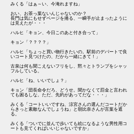
みくる「はぁ～い、今淹れますね」
おい、お茶っ葉ないんじゃないのか？
長門は気にもせずページを捲る、一瞬手が止まったように
は見えたが・・・
ハルヒ「キョン、今日このあと付き合って」
キョン「？？？？」
ハルヒ「ちょっと買い物行きたいの。駅前のデパートで良
いコート見つけたの、だから一緒にきて！」
古泉は何も聞こえないフリをし、黙々とトランプをシャッ
フルしている。
ハルヒ「ね、いいでしょ？」
キョン「団長命令だろ、どうせ。聞かなくて罰金と言われ
ても困るしな。ただ、先約があってだな・・・」
みくる「コートいいですね、涼宮さんの選んだコートだか
らきっと素敵なんでしょうね」と朝比奈さんが言葉を遮
る。
みくる「ついでに並んで歩いても絵になるような男性用コ
ートも見てくればいいじゃないですか」