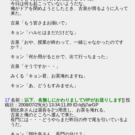
今日は何も起こっていないようだな。
俺がドアを閉めようとしたとき、古泉が滑るように入って
来た。
古泉「もう皆さまお揃いで」
キョン「ハルヒはまだだけどな」
古泉「おや、授業が終わって、一緒じゃなかったのです
か？」
キョン「何か用がるとかで、出て行っちまった」
古泉「そうですか・・」
みくる「キョン君、お茶淹れますね」
キョン「あ、どうもすみません」
17
名前：
以下、名無しにかわりましてVIPがお送りします
[] 投
稿日：2008/07/29(火) 13:34:11.89 ID:/q5j7arGP
朝比奈さんは湯呑を2つ用意し、お茶を淹れる。
古泉と俺のところへ運んで来た。
長門には・・・どうやらまだ昨日の件で尾を引いているよ
うだ。
キョン「朝比奈さん、長門の分は？」