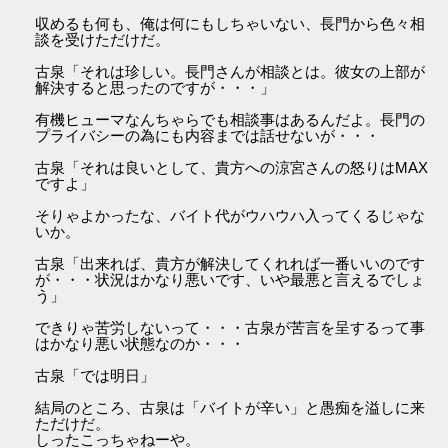
収めるも何も、俺は何にもしちゃいない、長門から色々相
談を受けただけだ。
古泉「それは珍しい。長門さんが相談とは。彼女の上部が
解決すると思ったのですが・・・」
有機ヒューマなんちゃらでも相談事はあるんだよ。長門の
プライバシーの為にも内容までは話せないが・・・
古泉「それは良いとして、貴方への涼宮さんの怒りはMAX
ですよ」
そりゃよかったな、バイト代がウハウハ入ってくるじゃな
いか。
古泉「出来れば、貴方が解決してくれれば一番いいのです
が・・・状況はかなり悪いです、いや最悪と言えるでしょ
う」
できりゃ苦労しないって・・・古泉が苦言を呈するって事
はかなり悪い状態なのか・・・
古泉「では明日」
結局のところ、古泉は「バイトが辛い」と愚痴を溢しに来
ただけだ。
しったこっちゃねーや。