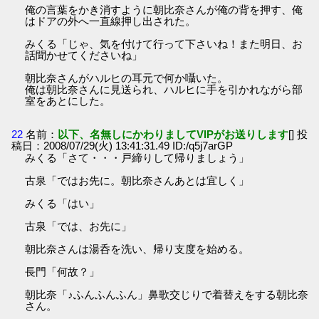
俺の言葉をかき消すように朝比奈さんが俺の背を押す、俺
はドアの外へ一直線押し出された。
みくる「じゃ、気を付けて行って下さいね！また明日、お
話聞かせてくださいね」
朝比奈さんがハルヒの耳元で何か囁いた。
俺は朝比奈さんに見送られ、ハルヒに手を引かれながら部
室をあとにした。
22
名前：
以下、名無しにかわりましてVIPがお送りします
[] 投
稿日：2008/07/29(火) 13:41:31.49 ID:/q5j7arGP
みくる「さて・・・戸締りして帰りましょう」
古泉「ではお先に。朝比奈さんあとは宜しく」
みくる「はい」
古泉「では、お先に」
朝比奈さんは湯呑を洗い、帰り支度を始める。
長門「何故？」
朝比奈「♪ふんふんふん」鼻歌交じりで着替えをする朝比奈
さん。