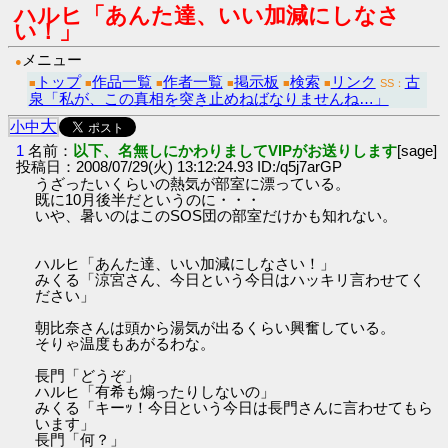
ハルヒ「あんた達、いい加減にしなさ
い！」
メニュー
●
トップ
作品一覧
作者一覧
掲示板
検索
リンク
古
■
■
■
■
■
■
SS：
泉「私が、この真相を突き止めねばなりませんね…」
大
小
中
1
名前：
以下、名無しにかわりましてVIPがお送りします
[sage]
投稿日：2008/07/29(火) 13:12:24.93 ID:/q5j7arGP
うざったいくらいの熱気が部室に漂っている。
既に10月後半だというのに・・・
いや、暑いのはこのSOS団の部室だけかも知れない。
ハルヒ「あんた達、いい加減にしなさい！」
みくる「涼宮さん、今日という今日はハッキリ言わせてく
ださい」
朝比奈さんは頭から湯気が出るくらい興奮している。
そりゃ温度もあがるわな。
長門「どうぞ」
ハルヒ「有希も煽ったりしないの」
みくる「キーｯ！今日という今日は長門さんに言わせてもら
います」
長門「何？」