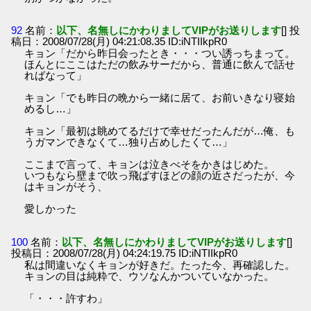
92
名前：
以下、名無しにかわりましてVIPがお送りします
[] 投
稿日：2008/07/28(月) 04:21:08.35 ID:iNTIIkpR0
キョン「だから昨日会ったとき・・・つい誘っちまって。
ほんとにここはただの飲みサーだから、普通に飲んで話せ
ればなって」
キョン「でも昨日の晩から一緒に居て、お前いきなり寝始
めるし…」
キョン「最初は眺めてるだけで幸せだったんだが…俺、も
うガマンできなくて…独り占めしたくて…」
ここまで言って、キョンは泣きべそをかきはじめた。
いつもなら壁まで吹っ飛ばすほどの顔の近さだったが、今
はキョンがそう、
愛しかった
100
名前：
以下、名無しにかわりましてVIPがお送りします
[]
投稿日：2008/07/28(月) 04:24:19.75 ID:iNTIIkpR0
私は間違いなくキョンが好きだ。たった今、再確認した。
キョンの目は純粋で、ウソなんかついていなかった。
「・・・許すわ」