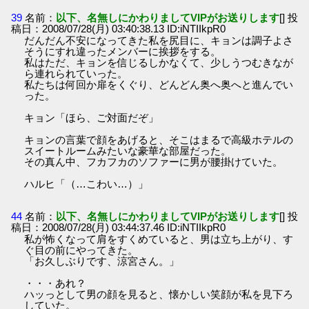
39
名前：
以下、名無しにかわりましてVIPがお送りします
[] 投
稿日：2008/07/28(月) 03:40:38.13 ID:iNTIIkpR0
だんだん不安になってきた私を尻目に、キョンは調子よさ
そうにすれ違ったメンバーに挨拶をする。
私はただ、キョンを信じるしかなくて、少しうつむきなが
ら連れられていった。
私たちは何回か扉をくぐり、どんどん奥へ奥へと進んでい
った。
キョン「ほら、ご対面だぞ」
キョンの言葉で顔をあげると、そこはまるで高級ホテルの
スイートルームみたいな豪華な部屋だった。
その真ん中、フカフカのソファーに男が腰掛けていた。
ハルヒ「（…こわい…）」
44
名前：
以下、名無しにかわりましてVIPがお送りします
[] 投
稿日：2008/07/28(月) 03:44:37.46 ID:iNTIIkpR0
私が怖くなって肩をすくめていると、男は立ち上がり、す
ぐ目の前にやってきた。
「お久しぶりです、涼宮さん。」
・・・あれ？
ハッっとして男の顔を見ると、懐かしい笑顔が私を見下ろ
していた。