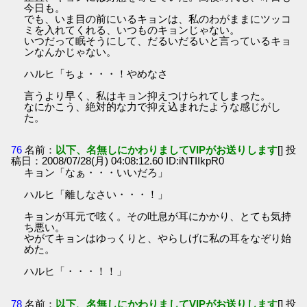
今日も。
でも、いま目の前にいるキョンは、私のわがままにツッコ
ミを入れてくれる、いつものキョンじゃない。
いつだって眠そうにして、だるいだるいと言っているキョ
ンなんかじゃない。
ハルヒ「ちょ・・・！やめなさ
言うより早く、私はキョン抑えつけられてしまった。
なにかこう、絶対的な力で抑え込まれたような感じがし
た。
76
名前：
以下、名無しにかわりましてVIPがお送りします
[] 投
稿日：2008/07/28(月) 04:08:12.60 ID:iNTIIkpR0
キョン「なぁ・・・いいだろ」
ハルヒ「離しなさい・・・！」
キョンが耳元で呟く。その吐息が耳にかかり、とても気持
ち悪い。
やがてキョンはゆっくりと、やらしげに私の耳をなぞり始
めた。
ハルヒ「・・・！！」
78
名前：
以下、名無しにかわりましてVIPがお送りします
[] 投