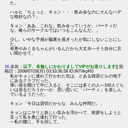
た。
ハルヒ「ちょっと、キョン・・・飲み会なのにそんなハデ
な格好なの？」
キョン「ああ、これな。飲み会っていうか、パーティだ
な。俺らのサークルではいつもこんなんだ。」
少し、いやな予感が脳裏を過ぎったが気にしないことにし
た。
有希やみくるちゃんがいるんだから大丈夫―そう自分に言
い聞かせて。
26
名前：
以下、名無しにかわりましてVIPがお送りします
[] 投
稿日：2008/07/28(月) 03:33:36.58 ID:iNTIIkpR0
私がキョンに連れて行かれた先は、とある雑居ビルの地下
にあるクラブだった。
厚い扉を開けて中に入ると、そこには多くの人―100人ぐら
いは居るだろうか―が、思い思いに「パーティ」を楽しん
でいるようだった。
キョン「今日は貸切だからな、みんな仲間だ。」
キョンはニヤリと妖しい笑みを浮かべて、挨拶をしようと
言って私を奥に連れて行った。
―私の腰に、手を回して。