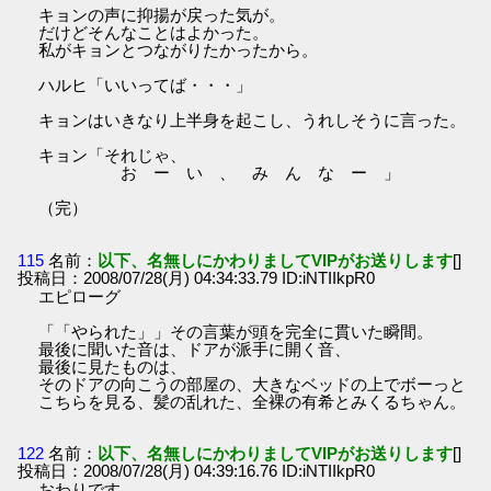
キョンの声に抑揚が戻った気が。
だけどそんなことはよかった。
私がキョンとつながりたかったから。
ハルヒ「いいってば・・・」
キョンはいきなり上半身を起こし、うれしそうに言った。
キョン「それじゃ、
お ー い 、 み ん な ー 」
（完）
115
名前：
以下、名無しにかわりましてVIPがお送りします
[]
投稿日：2008/07/28(月) 04:34:33.79 ID:iNTIIkpR0
エピローグ
「「やられた」」その言葉が頭を完全に貫いた瞬間。
最後に聞いた音は、ドアが派手に開く音、
最後に見たものは、
そのドアの向こうの部屋の、大きなベッドの上でボーっと
こちらを見る、髪の乱れた、全裸の有希とみくるちゃん。
122
名前：
以下、名無しにかわりましてVIPがお送りします
[]
投稿日：2008/07/28(月) 04:39:16.76 ID:iNTIIkpR0
おわりです