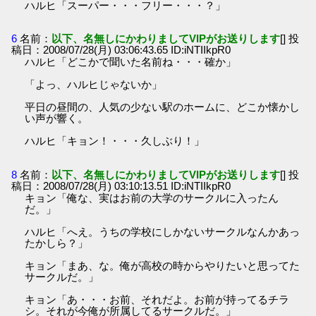
ハルヒ「スーパー・・・フリー・・・？」
6
名前：
以下、名無しにかわりましてVIPがお送りします
[] 投
稿日：2008/07/28(月) 03:06:43.65 ID:iNTIIkpR0
ハルヒ「どこかで聞いた名前ね・・・確か」
「よっ、ハルヒじゃないか」
平日の昼間の、人気の少ない駅のホームに、どこか懐かし
い声が響く。
ハルヒ「キョン！・・・久しぶり！」
8
名前：
以下、名無しにかわりましてVIPがお送りします
[] 投
稿日：2008/07/28(月) 03:10:13.51 ID:iNTIIkpR0
キョン「俺な、実はお前の大学のサークルに入ったん
だ。」
ハルヒ「へえ。うちの学校にしかないサークルなんかあっ
たかしら？」
キョン「まあ、な。俺が高校の時からやりたいと思ってた
サークルだ。」
キョン「あ・・・お前、それだよ。お前が持ってるチラ
シ。それが今俺が所属してるサークルだ。」