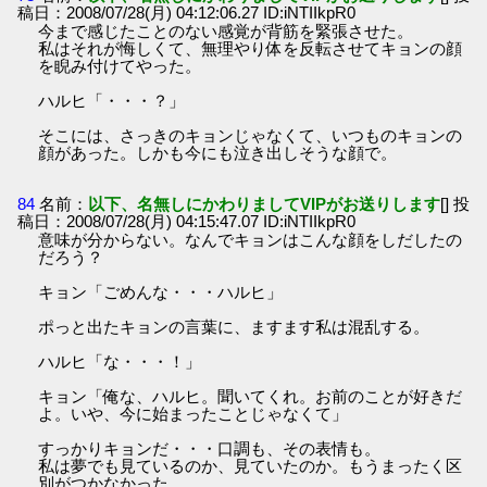
稿日：2008/07/28(月) 04:12:06.27 ID:iNTIIkpR0
今まで感じたことのない感覚が背筋を緊張させた。
私はそれが悔しくて、無理やり体を反転させてキョンの顔
を睨み付けてやった。
ハルヒ「・・・？」
そこには、さっきのキョンじゃなくて、いつものキョンの
顔があった。しかも今にも泣き出しそうな顔で。
84
名前：
以下、名無しにかわりましてVIPがお送りします
[] 投
稿日：2008/07/28(月) 04:15:47.07 ID:iNTIIkpR0
意味が分からない。なんでキョンはこんな顔をしだしたの
だろう？
キョン「ごめんな・・・ハルヒ」
ポっと出たキョンの言葉に、ますます私は混乱する。
ハルヒ「な・・・！」
キョン「俺な、ハルヒ。聞いてくれ。お前のことが好きだ
よ。いや、今に始まったことじゃなくて」
すっかりキョンだ・・・口調も、その表情も。
私は夢でも見ているのか、見ていたのか。もうまったく区
別がつかなかった。