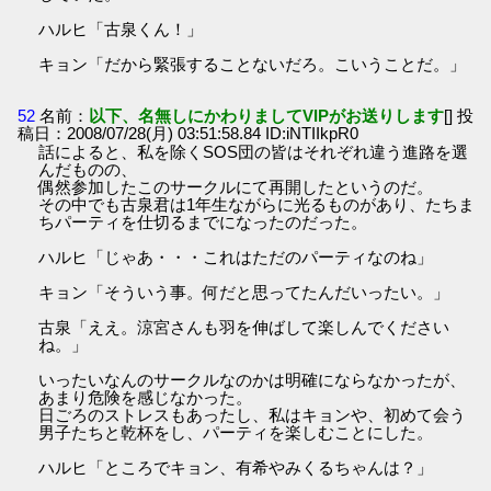
ハルヒ「古泉くん！」
キョン「だから緊張することないだろ。こいうことだ。」
52
名前：
以下、名無しにかわりましてVIPがお送りします
[] 投
稿日：2008/07/28(月) 03:51:58.84 ID:iNTIIkpR0
話によると、私を除くSOS団の皆はそれぞれ違う進路を選
んだものの、
偶然参加したこのサークルにて再開したというのだ。
その中でも古泉君は1年生ながらに光るものがあり、たちま
ちパーティを仕切るまでになったのだった。
ハルヒ「じゃあ・・・これはただのパーティなのね」
キョン「そういう事。何だと思ってたんだいったい。」
古泉「ええ。涼宮さんも羽を伸ばして楽しんでください
ね。」
いったいなんのサークルなのかは明確にならなかったが、
あまり危険を感じなかった。
日ごろのストレスもあったし、私はキョンや、初めて会う
男子たちと乾杯をし、パーティを楽しむことにした。
ハルヒ「ところでキョン、有希やみくるちゃんは？」