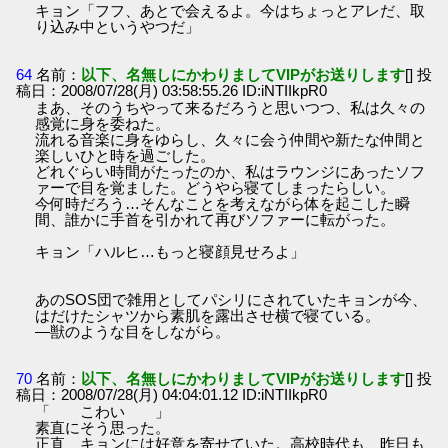
キョン「フフ、あとで会えるよ。今はちょっとアレだ、取
り込み中というやつだ」
64
名前：
以下、名無しにかわりましてVIPがお送りします
[] 投
稿日：2008/07/28(月) 03:58:55.26 ID:iNTIIkpR0
まあ、そのうちやって来るだろうと思いつつ、私は久々の
感覚に身を委ねた。
流れる音楽に身をゆらし、久々に会う仲間や新たな仲間と
楽しいひと時を過ごした。
どれぐらい時間がたったのか、私はラウンジにあったソフ
ァーで目を覚ました。どうやら寝てしまったらしい。
今何時だろう…そんなことを考えながら体を起こした瞬
間、誰かに手首を引かれて再びソファーに転がった。
キョン「ハルヒ…もっと寝顔見せろよ」
あのSOS団で雑用としてパシリにされていたキョンが今、
はだけたシャツから素肌を露出させ横で寝ている。
―獣のような目をしながら。
70
名前：
以下、名無しにかわりましてVIPがお送りします
[] 投
稿日：2008/07/28(月) 04:04:01.12 ID:iNTIIkpR0
「 こわい 」
素直にそう思った。
正直、キョンには好意を寄せていた。高校時代も、昨日も