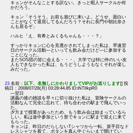
キョンがそんなことする訳ない。きっと暇人サークルか何
かだろう。
キョン「そうそう。お前も遊びに来いよ。どうせ、面白い
ことがなくて退屈してるんだろう？それに長門や朝比奈さ
んも居るぞ」
ハルヒ「え、有希とみくるちゃんも・・・？」
すっかりキョンに心を見透かされてしまった私は、早速翌
日のサークル活動―といっても飲み会だけど―に参加する
ことになった。
またSOS団の皆に会える・・・。大学では特に仲のいい友
人もできなかった私は、もうどうしようもなくそれが楽し
みだった。
23
名前：
以下、名無しにかわりましてVIPがお送りします
[] 投
稿日：2008/07/28(月) 03:28:44.85 ID:iNTIIkpR0
―翌日
講義の後の雑談を早々に切り抜けた私は、冒険サークルの
活動なんて完全に忘れて、待ち合わせの駅まで飛んでいっ
た。
夕方まで授業があったため、もう飲み会は始まっているら
しい。私は途中参加という形でキョンに駅まで迎えに来て
もらった。
キョンは、昨日のだらしないTシャツから一転、派手目なド
レスシャツを着て、ボタンを真ん中ぐらいまで開けてい