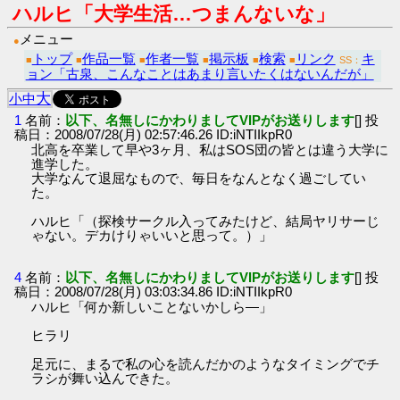
ハルヒ「大学生活…つまんないな」
メニュー
●
トップ
作品一覧
作者一覧
掲示板
検索
リンク
キ
■
■
■
■
■
■
SS：
ョン「古泉、こんなことはあまり言いたくはないんだが」
大
小
中
1
名前：
以下、名無しにかわりましてVIPがお送りします
[] 投
稿日：2008/07/28(月) 02:57:46.26 ID:iNTIIkpR0
北高を卒業して早や3ヶ月、私はSOS団の皆とは違う大学に
進学した。
大学なんて退屈なもので、毎日をなんとなく過ごしてい
た。
ハルヒ「（探検サークル入ってみたけど、結局ヤリサーじ
ゃない。デカけりゃいいと思って。）」
4
名前：
以下、名無しにかわりましてVIPがお送りします
[] 投
稿日：2008/07/28(月) 03:03:34.86 ID:iNTIIkpR0
ハルヒ「何か新しいことないかしら―」
ヒラリ
足元に、まるで私の心を読んだかのようなタイミングでチ
ラシが舞い込んできた。