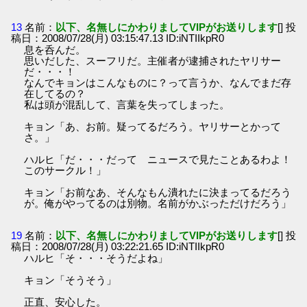
13
名前：
以下、名無しにかわりましてVIPがお送りします
[] 投
稿日：2008/07/28(月) 03:15:47.13 ID:iNTIIkpR0
息を呑んだ。
思いだした、スーフリだ。主催者が逮捕されたヤリサー
だ・・・！
なんでキョンはこんなものに？って言うか、なんでまだ存
在してるの？
私は頭が混乱して、言葉を失ってしまった。
キョン「あ、お前。疑ってるだろう。ヤリサーとかって
さ。」
ハルヒ「だ・・・だって ニュースで見たことあるわよ！
このサークル！」
キョン「お前なあ、そんなもん潰れたに決まってるだろう
が。俺がやってるのは別物。名前がかぶっただけだろう」
19
名前：
以下、名無しにかわりましてVIPがお送りします
[] 投
稿日：2008/07/28(月) 03:22:21.65 ID:iNTIIkpR0
ハルヒ「そ・・・そうだよね」
キョン「そうそう」
正直、安心した。