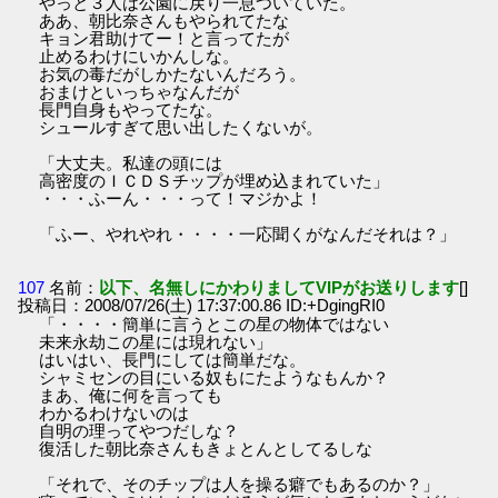
やっと３人は公園に戻り一息ついていた。
ああ、朝比奈さんもやられてたな
キョン君助けてー！と言ってたが
止めるわけにいかんしな。
お気の毒だがしかたないんだろう。
おまけといっちゃなんだが
長門自身もやってたな。
シュールすぎて思い出したくないが。
「大丈夫。私達の頭には
高密度のＩＣＤＳチップが埋め込まれていた」
・・・ふーん・・・って！マジかよ！
「ふー、やれやれ・・・・一応聞くがなんだそれは？」
107
名前：
以下、名無しにかわりましてVIPがお送りします
[]
投稿日：2008/07/26(土) 17:37:00.86 ID:+DgingRI0
「・・・・簡単に言うとこの星の物体ではない
未来永劫この星には現れない」
はいはい、長門にしては簡単だな。
シャミセンの目にいる奴もにたようなもんか？
まあ、俺に何を言っても
わかるわけないのは
自明の理ってやつだしな？
復活した朝比奈さんもきょとんとしてるしな
「それで、そのチップは人を操る癖でもあるのか？」