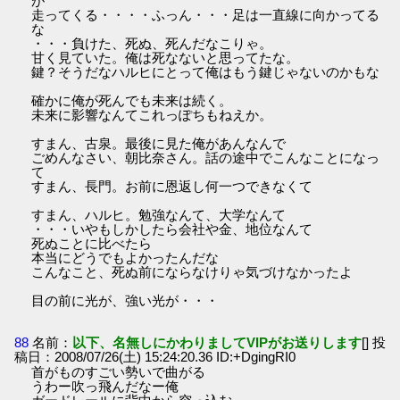
が
走ってくる・・・・ふっん・・・足は一直線に向かってる
な
・・・負けた、死ぬ、死んだなこりゃ。
甘く見ていた。俺は死なないと思ってたな。
鍵？そうだなハルヒにとって俺はもう鍵じゃないのかもな
確かに俺が死んでも未来は続く。
未来に影響なんてこれっぽちもねえか。
すまん、古泉。最後に見た俺があんなんで
ごめんなさい、朝比奈さん。話の途中でこんなことになっ
て
すまん、長門。お前に恩返し何一つできなくて
すまん、ハルヒ。勉強なんて、大学なんて
・・・いやもしかしたら会社や金、地位なんて
死ぬことに比べたら
本当にどうでもよかったんだな
こんなこと、死ぬ前にならなけりゃ気づけなかったよ
目の前に光が、強い光が・・・
88
名前：
以下、名無しにかわりましてVIPがお送りします
[] 投
稿日：2008/07/26(土) 15:24:20.36 ID:+DgingRI0
首がものすごい勢いで曲がる
うわー吹っ飛んだなー俺