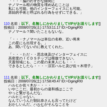
「・・・脳のわずかな隙間に
ナノマール程の物質を埋め込むことは
私にも可能。他のインターフェイスにも可能。
原始的手術と呼ばれる行為をせずにできる。」
110
名前：
以下、名無しにかわりましてVIPがお送りします
[]
投稿日：2008/07/26(土) 17:53:11.17 ID:+DgingRI0
ナノマール？聞いたこともないな。
「・・・ナノマールは単位の名称。近い将来
この星にも出現する。」
あ、聞いてないのに教えてくれた。
「・・・ただ・・思念体及びインターフェイスに
高密度のＩＣＤＳチップは模倣できない。
天蓋領域にも、この星の未来人にも・・・
できるとしたら・・・・涼宮ハルヒ及び佐々木理子」
111
名前：
以下、名無しにかわりましてVIPがお送りします
[]
投稿日：2008/07/26(土) 17:58:49.47 ID:+DgingRI0
ハルヒか佐々木か・・・・
いやここだ。最初からの違和感はここで
やっと繋がるんだな。
ハルヒじゃない。
なんていうんだ朝比奈さんも言ってたけど
おかしいんだ。ハルヒがそんなことを