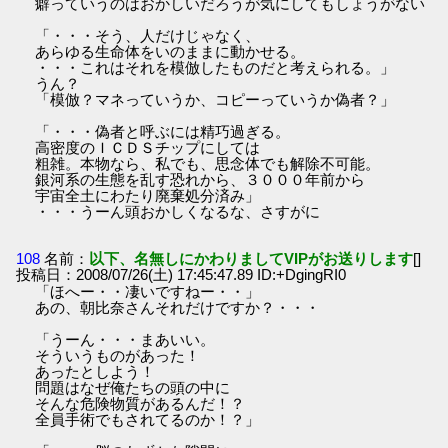
癖っていうのはおかしいだろうが気にしてもしょうがない
「・・・そう、人だけじゃなく、
あらゆる生命体をいのままに動かせる。
・・・これはそれを模倣したものだと考えられる。」
うん？
「模倣？マネっていうか、コピーっていうか偽者？」
「・・・偽者と呼ぶには精巧過ぎる。
高密度のＩＣＤＳチップにしては
粗雑。本物なら、私でも、思念体でも解除不可能。
銀河系の生態を乱す恐れから、３０００年前から
宇宙全土にわたり廃棄処分済み」
・・・うーん頭おかしくなるな、さすがに
108
名前：
以下、名無しにかわりましてVIPがお送りします
[]
投稿日：2008/07/26(土) 17:45:47.89 ID:+DgingRI0
「ほへー・・凄いですねー・・」
あの、朝比奈さんそれだけですか？・・・
「うーん・・・まあいい。
そういうものがあった！
あったとしよう！
問題はなぜ俺たちの頭の中に
そんな危険物質があるんだ！？
全員手術でもされてるのか！？」