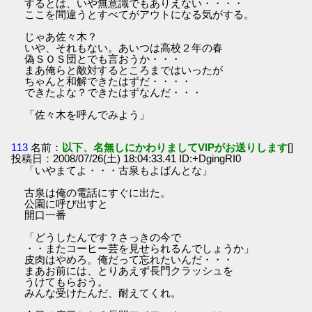
するとは、いや無意識でもありえない・・・・
ここを間違うとすべてがアウトになる気がする。
じゃあ佐々木？
いや、それもない。あいつは高校２年の春
偽ＳＯＳ団とでも言おうか・・・
まあ俺らと敵対するところまではいったが
ちゃんと和解できたはずだ・・・・
できたよな？できたはずなんだ・・・
「佐々木を呼んでみよう」
113
名前：
以下、名無しにかわりましてVIPがお送りします
[]
投稿日：2008/07/26(土) 18:04:33.41 ID:+DgingRI0
「いやまてよ・・・古泉もよばんとな」
古泉は俺の電話にすぐに出た。
公園に呼び出すと
開口一番
「どうしたんです？さっきの今で
・・またコーヒー芸を見せられるんでしょうか」
皮肉はやめろ。俺だって忘れたいんだ・・・
まあお前には、とりあえず長門クラッシュを
うけてもらおう。
みんな受けたんだ、耐えてくれ。