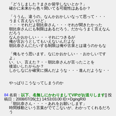
「どうしました？まさか留学しないとか？」
確かに未来から色々聞いてる可能性はあるか？
「ううん。違うの。なんかおかしいなって思って・・・
うまく言えないけど」
・・・それだよ朝比奈さん・・・それが聞きたかった
朝比奈さんにも制限はあるだろう。だからうまく言えなん
だろう
なんかおかしい・・・それにつきるが
俺が言おうとしてもいえないんだよな
朝比奈さんにたいする制限は俺や古泉とは違うのかもな
「俺もそう思います。なにかおかしい・・おかしいです
よ」
い、い、言えた？・・朝比奈さんが言ったことを
後追いしたからか？
しかしなにか確実に掴んだような・・・進んだような・・
やっぱりこうなってしまうのか
84
名前：
以下、名無しにかわりましてVIPがお送りします
[] 投
稿日：2008/07/26(土) 14:53:03.00 ID:+DgingRI0
「朝比奈さん・・・・あれをお願いします」
時間移動という言葉がでてこないが、わかってくれるだろ
う