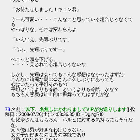
「お待たせしました！キョン君」
うーん可愛い・・・こんなこと思っている場合じゃなくて
も
やっぱりな、それは変わらんよ
「いえいえ、先週ぶりです」
「うふ、先週ぶりですー」
ぺこっと頭を下げる。
・・・・見とれてる場合じゃないな
しかし、先週は会ってもこんな感想はなかったはずだ
こんなに綺麗な朝比奈さんに久しぶりにあっても
心はいたって平坦そのもの
平坦というよりも冷静、というよりも冷酷、かな？
もちろん態度は紳士的に振舞ってたはずだがな
78
名前：
以下、名無しにかわりましてVIPがお送りします
[] 投
稿日：2008/07/26(土) 14:03:36.35 ID:+DgingRI0
朝比奈さんはもちろん、ハルヒに対する気持ちにもそうだ
が、
元々俺は男が好きなわけじゃない。
女の子が好きなのは男の本能であり
可愛ければなおさらだ。