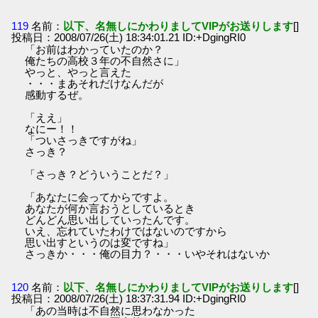
119
名前：
以下、名無しにかわりましてVIPがお送りします
[]
投稿日：2008/07/26(土) 18:34:01.21 ID:+DgingRI0
「お前はわかっていたのか？
俺たちの高校３年の不自然さに」
やっと、やっと言えた
・・・まあそれだけなんだが
感動するぜ。
「ええ」
なにー！！
「ついさっきですがね」
さっき？
「さっき？どういうことだ？」
「あなたに会ってからですよ。
あなたが何か言おうとしているとき
どんどん思い出していったんです。
いえ、忘れていたわけではないのですから
思い出すというのは変ですね」
さっきか・・・俺の目力？・・・いやそれはないか
120
名前：
以下、名無しにかわりましてVIPがお送りします
[]
投稿日：2008/07/26(土) 18:37:31.94 ID:+DgingRI0
「あの当時は不自然に思わなかった