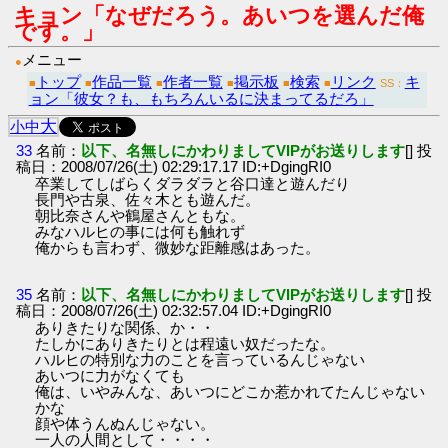
キョン「なぜだろう。あいつを選んだ俺
です。」
メニュー
●
トップ
作品一覧
作者一覧
掲示板
検索
リンク
キ
■
■
■
■
■
■
SS：
ョン「彼女？も、もちろんいるに決まってるだろ」
大
小
中
33
名前：
以下、名無しにかわりましてVIPがお送りします
[] 投
稿日：2008/07/26(土) 02:29:17.17 ID:+DgingRI0
卒業してしばらくダラダラと谷口達と遊んだり
長門や古泉、佐々木とも遊んだ。
朝比奈さんや鶴屋さんともな。
みなハルヒの事には何も触れず
俺からも言わず、微妙な距離感はあった。
35
名前：
以下、名無しにかわりましてVIPがお送りします
[] 投
稿日：2008/07/26(土) 02:32:57.04 ID:+DgingRI0
ありきたりな関係、か・・
たしかにありきたりとは程遠い奴だったな。
ハルヒの特別な力のことを言っているんじゃない
あいつに力がなくても
俺は、いやみんな、あいつにどこか惹かれてたんじゃない
かな
顔や体うんぬんじゃない。
一人の人間として・・・・