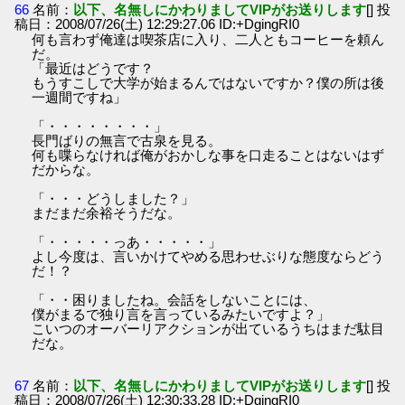
66
名前：
以下、名無しにかわりましてVIPがお送りします
[] 投
稿日：2008/07/26(土) 12:29:27.06 ID:+DgingRI0
何も言わず俺達は喫茶店に入り、二人ともコーヒーを頼ん
だ。
「最近はどうです？
もうすこしで大学が始まるんではないですか？僕の所は後
一週間ですね」
「・・・・・・・・」
長門ばりの無言で古泉を見る。
何も喋らなければ俺がおかしな事を口走ることはないはず
だからな。
「・・・どうしました？」
まだまだ余裕そうだな。
「・・・・・っあ・・・・・」
よし今度は、言いかけてやめる思わせぶりな態度ならどう
だ！？
「・・困りましたね。会話をしないことには、
僕がまるで独り言を言っているみたいですよ？」
こいつのオーバーリアクションが出ているうちはまだ駄目
だな。
67
名前：
以下、名無しにかわりましてVIPがお送りします
[] 投
稿日：2008/07/26(土) 12:30:33.28 ID:+DgingRI0