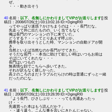
ぜ。
・・・動き出そう
40
名前：
以下、名無しにかわりましてVIPがお送りします
[] 投
稿日：2008/07/26(土) 03:13:02.16 ID:+DgingRI0
ってやっぱり迷惑？かけちまうのは・・・長門だな。
先走って外に出たものの、いく当てもなく
俺は長門のマンションの下に来ていた。
どうする？・・ってとりあえず呼ぶか。
携帯を取り出そうとした時、マンションの自動ドアが開
き、
当然といえば当然なのか長門がでてきた。
そうだな長門・・本当に助けて欲しい時はいつもお前は
そばにいてくれたな・・・
長門はいつもの
無表情な顔でこちらへ歩いてきた。
それが訳もなく嬉しかった。
高２のころのまだトラブルだらけの時は普通にずっと一緒
だったのにな。
41
名前：
以下、名無しにかわりましてVIPがお送りします
[] 投
稿日：2008/07/26(土) 03:19:28.99 ID:+DgingRI0
「よう長門、ひさしぶり・・・っても先週あったっ
け・・・
先週買った本はもう読んだか？」
・・違う違う。こんな事を言いにきたんじゃない。