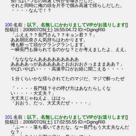
長門はいつもの高速で何かを囁きだした。
それと同時に俺の頭を片手で掴み高速で揺らしだした。
・・・・なんで！？
100
名前：
以下、名無しにかわりましてVIPがお送りします
[]
投稿日：2008/07/26(土) 16:55:04.72 ID:+DgingRI0
「ふええ？？長門さん？？キョン君？？」
ああ朝比奈さん気持ちはわかります。
俺も酔って頭がグラングランします。
一瞬長門も操られてるのかな？とか考えましたよ、ええ。
「ななななんあああああああああ
ああああっがあああああとおおおおさっまままああ？」
やばいやばい・・・高速早口がお経に聞こえる・・・・
１分くらいかな揺らされてたのマジだ、マジで酔ったぜ
「・・・・長門様？その呼び方はあなたらしくな
い・・・・大丈夫？」
大丈夫じゃねえよ、ははっ
「おおう、だっ、大丈夫だぜ・・・・」
101
名前：
以下、名無しにかわりましてVIPがお送りします
[]
投稿日：2008/07/26(土) 17:02:55.55 ID:+DgingRI0
「ふー・・落ち着いてきたな。なー長門もう大丈夫なんだ
な？」