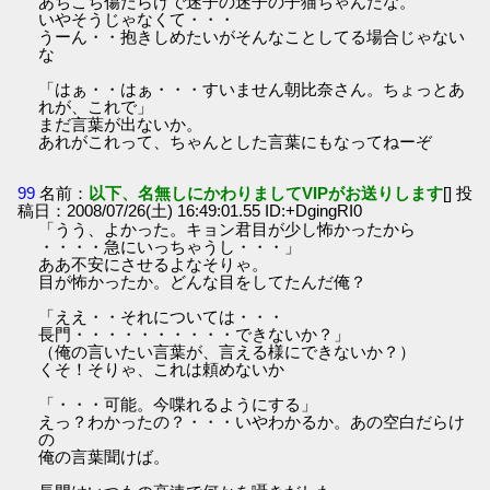
あちこち傷だらけで迷子の迷子の子猫ちゃんだな。
いやそうじゃなくて・・・
うーん・・抱きしめたいがそんなことしてる場合じゃない
な
「はぁ・・はぁ・・・すいません朝比奈さん。ちょっとあ
れが、これで」
まだ言葉が出ないか。
あれがこれって、ちゃんとした言葉にもなってねーぞ
99
名前：
以下、名無しにかわりましてVIPがお送りします
[] 投
稿日：2008/07/26(土) 16:49:01.55 ID:+DgingRI0
「うう、よかった。キョン君目が少し怖かったから
・・・・急にいっちゃうし・・・」
ああ不安にさせるよなそりゃ。
目が怖かったか。どんな目をしてたんだ俺？
「ええ・・それについては・・・
長門・・・・・・・・・・できないか？」
（俺の言いたい言葉が、言える様にできないか？）
くそ！そりゃ、これは頼めないか
「・・・可能。今喋れるようにする」
えっ？わかったの？・・・いやわかるか。あの空白だらけ
の
俺の言葉聞けば。