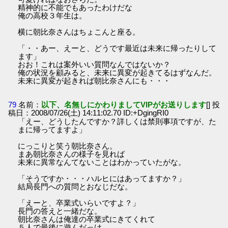
精神的に不能でもあったわけだな
俺の高校３年生は。
横に朝比奈さんはちょこんと座る。
「・・あー、えーと、どうです最近は未来に帰ったりして
ます」
おお！これは案外いい質問なんではないか？
俺の状況を顧みると、未来に異変が起きてるはずなんだ。
未来に異変が起きれば朝比奈さんにも・・・
79
名前：
以下、名無しにかわりましてVIPがお送りします
[] 投
稿日：2008/07/26(土) 14:11:02.70 ID:+DgingRI0
「えー、どうしたんですか？詳しくは禁則事項ですが、た
まに帰ってますよ」
にっこりと笑う朝比奈さん。
まあ朝比奈さんの様子を見れば
未来に異常なんてないことはわかっていたがな。
「そうですか・・・ハルヒにはあってますか？」
結局長門への質問とおなじだな。
「えーと、卒業式いらいですよ？」
長門の答えと一緒だな。
朝比奈さんは俺達の卒業式にきてくれて
５人で最後に遊んだっけ。