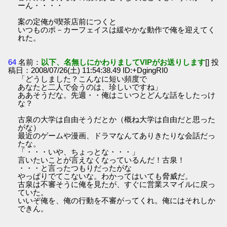
ーん・・・・
案の定俺が喫茶店前につくと
いつものポ－カーフェイスは緩やかな動作で俺を迎えてく
れた。
64
名前：
以下、名無しにかわりましてVIPがお送りします
[] 投
稿日：2008/07/26(土) 11:54:38.49 ID:+DgingRI0
「どうしました？こんなに短い頻度で
あなたと二人で会うのは、珍しいですね」
ああそうだな。先週・・俺はこいつとどんな話をしたっけ
な？
古泉の大学は自由そうだとか（概ね大学は自由だと思った
がな）
最近のゲームや漫画、ドラマなんてありきたりな会話だっ
たな。
「・・・いや、ちょっとな・・・」
言いたいことが言えなくなっているんだ！古泉！
・・・と言ったつもりだったがな
やっぱりでてこないな。わかってはいても脅威だ。
古泉は不審そうに俺を見たが、すぐに営業スマイルに戻っ
ていた。
いいぞ俺を、俺の行動を不審がってくれ。俺にはそれしか
できん。