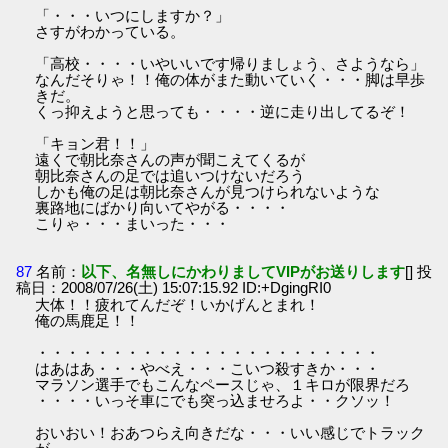
「・・・いつにしますか？」
さすがわかっている。
「高校・・・・いやいいです帰りましょう、さようなら」
なんだそりゃ！！俺の体がまた動いていく・・・脚は早歩
きだ。
くっ抑えようと思っても・・・・逆に走り出してるぞ！
「キョン君！！」
遠くで朝比奈さんの声が聞こえてくるが
朝比奈さんの足では追いつけないだろう
しかも俺の足は朝比奈さんが見つけられないような
裏路地にばかり向いてやがる・・・・
こりゃ・・・まいった・・・
87
名前：
以下、名無しにかわりましてVIPがお送りします
[] 投
稿日：2008/07/26(土) 15:07:15.92 ID:+DgingRI0
大体！！疲れてんだぞ！いかげんとまれ！
俺の馬鹿足！！
・・・・・・・・・・・・・・・・・・・・・・・
はあはあ・・・やべえ・・・こいつ殺すきか・・・
マラソン選手でもこんなペースじゃ、１キロが限界だろ
・・・・いっそ車にでも突っ込ませろよ・・クソッ！
おいおい！おあつらえ向きだな・・・いい感じでトラック