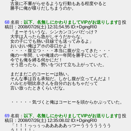
古泉に不審がらせるような行動もある程度やると
勝手に俺が喋りだしちまうのか。
68
名前：
以下、名無しにかわりましてVIPがお送りします
[] 投
稿日：2008/07/26(土) 12:31:54.95 ID:+DgingRI0
「まーそういうな。シンカンコンパだっけ？
大学は入ったら急がしそうだからな。
女の子にでも熱い目線でも送ってみるよ」
おいおい俺はアホの谷口かよ！
・・・・腹立つ・・・本当に腹が立ってきた・・・
俺の一年間、いや俺達の一年間を勝手にいじって、
今でも俺を縛る何かにだ！
そう思ったら、勢いをつけて立ち上がっていた。
まだまだこのコーヒーは熱い。
そんな事は百も承知だ。しかし腹が立ってんだよ！
ハルヒが朝比奈さんを自分のおもちゃだって
言い放ったときくらいだな。
・・・・・気づくと俺はコーヒーを頭からかぶっていた。
69
名前：
以下、名無しにかわりましてVIPがお送りします
[] 投
稿日：2008/07/26(土) 12:35:08.02 ID:+DgingRI0
「！！！っっぅっあああああっつーううううううう
う！！！！」