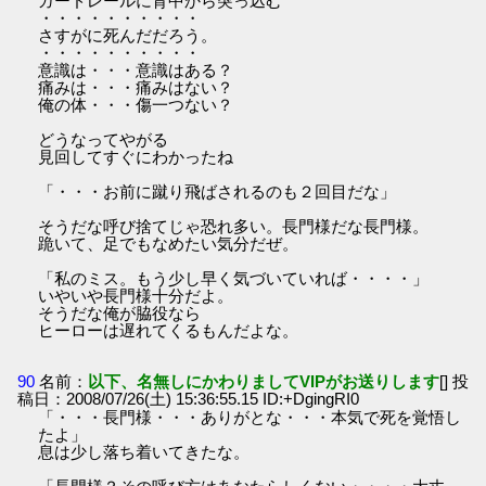
ガードレールに背中から突っ込む
・・・・・・・・・・
さすがに死んだだろう。
・・・・・・・・・・
意識は・・・意識はある？
痛みは・・・痛みはない？
俺の体・・・傷一つない？
どうなってやがる
見回してすぐにわかったね
「・・・お前に蹴り飛ばされるのも２回目だな」
そうだな呼び捨てじゃ恐れ多い。長門様だな長門様。
跪いて、足でもなめたい気分だぜ。
「私のミス。もう少し早く気づいていれば・・・・」
いやいや長門様十分だよ。
そうだな俺が脇役なら
ヒーローは遅れてくるもんだよな。
90
名前：
以下、名無しにかわりましてVIPがお送りします
[] 投
稿日：2008/07/26(土) 15:36:55.15 ID:+DgingRI0
「・・・長門様・・・ありがとな・・・本気で死を覚悟し
たよ」
息は少し落ち着いてきたな。