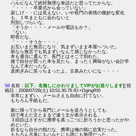
ハルヒなんて絶対無理な単語だと思ってたからな。
「・・・・卒業式から会っていない」
寂しげ・・には見えない。いや長門の表情の微妙な変化
も、１年まともに会わないと
判別しづらいな。
「そうか・・・・メールや電話もか？」
「ない」
即答だな。
「・・・そうか・・・」
お互いまた無言になり、気まずいまま本屋へついた。
前なら無言でも気まずいなんて感じなかったな。
本も適当に選んで、長門とはそこで別れた。
後で自分が買った本を見たら、まったく興味がない会計学
なんて本だったな。
皮肉ぎみに笑っちまったよ。古泉みたいにな・・・・
58
名前：
以下、名無しにかわりましてVIPがお送りします
[] 投
稿日：2008/07/26(土) 10:51:30.76 ID:+DgingRI0
非常にまずい。メールさえも自由に打てない。
もちろん手紙もだ。
家に帰ってから長門にメールを送ろうとしても、
頭で考えた文とまるで違う文が表示される。
３回目はさすがに携帯を真っ二つに折ろうかと思ったがや
めといた。
折るなら自分の指だな、携帯は俺の指に忠実だった。
もちろん古泉にもハルヒにも誰にも無理だった。