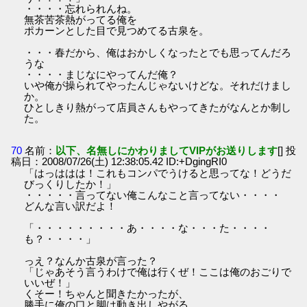
・・・・忘れられんね。
無茶苦茶熱がってる俺を
ポカーンとした目で見つめてる古泉を。
・・・春だから、俺はおかしくなったとでも思ってんだろ
うな
・・・・まじなにやってんだ俺？
いや俺が操られてやったんじゃないけどな。それだけまし
か。
ひとしきり熱がって店員さんもやってきたがなんとか制し
た。
70
名前：
以下、名無しにかわりましてVIPがお送りします
[] 投
稿日：2008/07/26(土) 12:38:05.42 ID:+DgingRI0
「はっははは！これもコンパでうけると思ってな！どうだ
びっくりしたか！」
・・・・・言ってない俺こんなこと言ってない・・・・
どんな言い訳だよ！
「・・・・・・・・・あ・・・・な・・・た・・・・
も？・・・・」
っえ？なんか古泉が言った？
「じゃあそう言うわけで俺は行くぜ！ここは俺のおごりで
いいぜ！」
くそー！ちゃんと聞きたかったが、
勝手に俺の口と脚は動き出しやがる。