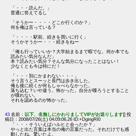
「・・・読んだ。」
普通に答えてるし
「そうかー・・・・どこか行くのか？」
何を俺は言っている？
「・・・・駅前。続きを買いに行く」
そうかそうかー・・・続きをねー
「俺も行っていいか？大学始まるまで暇でな。何か本でも
読みたい気分なんだ」
本？読みたい気分？そんな気分になったことはない！
少なくとも今は特にだ！
「・・・別にかまわない・・・」
そう言うとスーッと長門は歩き出した。
俺も後に続くが何もしゃべらなかった。
落ち込む？いや違う。怖かった。自分が喋ろうとすること
が喋れない。
それを認めるのが怖かった。
43
名前：
以下、名無しにかわりましてVIPがお送りします
[] 投
稿日：2008/07/26(土) 04:09:06.26 ID:+DgingRI0
「・・・そういえばハルヒと会ったか？」
やっと出た言葉は本当の俺の言葉だった。それだけでも感
動したね。驚いたよ。