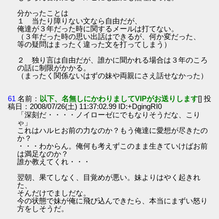
分かったことは
１ 当たり障りない文なら自由だが、
俺達が３年だった時に関するメールは打てない。
（３年だった時の思い出話はできるが、何か変だった、
等の疑問はまったく違った文を打ってしまう）
２ 独り言は自由だが、誰かに聞かれる場合は３年のころ
の話に制限がかかる。
（まったく関係ないはずの妹や両親にさえ話せなかった）
61
名前：
以下、名無しにかわりましてVIPがお送りします
[] 投
稿日：2008/07/26(土) 11:37:02.99 ID:+DgingRI0
「深刻だ・・・・ノイローゼにでもなりそうだな、こり
ゃ」
これはハルヒお前の力なのか？もう俺達に愛想が尽きたの
か？
・・・わからん。俺何も考えずこのまま生きていけばお前
は満足なのか？
誰か教えてくれ・・・
翌朝、果てしなく、目覚めが悪い。妹よりはやく起きれ
た、
そんだけでましだな。
今の状態で妹が俺に飛び込んできたら、本当にまずい怒り
方をしそうだ。