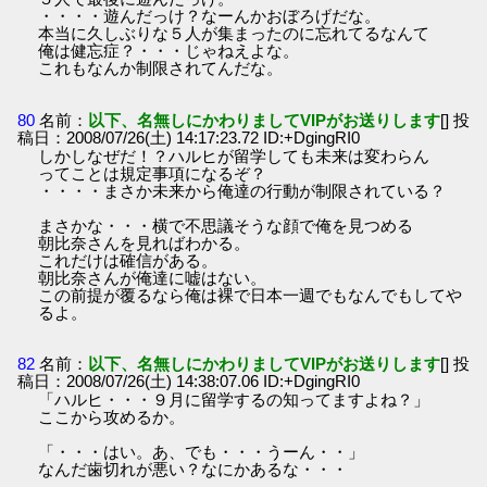
・・・・遊んだっけ？なーんかおぼろげだな。
本当に久しぶりな５人が集まったのに忘れてるなんて
俺は健忘症？・・・じゃねえよな。
これもなんか制限されてんだな。
80
名前：
以下、名無しにかわりましてVIPがお送りします
[] 投
稿日：2008/07/26(土) 14:17:23.72 ID:+DgingRI0
しかしなぜだ！？ハルヒが留学しても未来は変わらん
ってことは規定事項になるぞ？
・・・・まさか未来から俺達の行動が制限されている？
まさかな・・・横で不思議そうな顔で俺を見つめる
朝比奈さんを見ればわかる。
これだけは確信がある。
朝比奈さんが俺達に嘘はない。
この前提が覆るなら俺は裸で日本一週でもなんでもしてや
るよ。
82
名前：
以下、名無しにかわりましてVIPがお送りします
[] 投
稿日：2008/07/26(土) 14:38:07.06 ID:+DgingRI0
「ハルヒ・・・９月に留学するの知ってますよね？」
ここから攻めるか。
「・・・はい。あ、でも・・・うーん・・」
なんだ歯切れが悪い？なにかあるな・・・