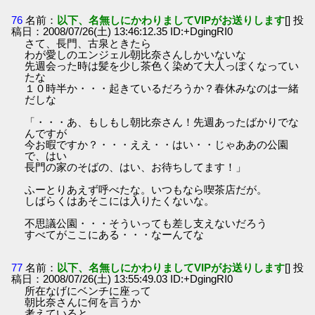
76
名前：
以下、名無しにかわりましてVIPがお送りします
[] 投
稿日：2008/07/26(土) 13:46:12.35 ID:+DgingRI0
さて、長門、古泉ときたら
わが愛しのエンジェル朝比奈さんしかいないな
先週会った時は髪を少し茶色く染めて大人っぽくなってい
たな
１０時半か・・・起きているだろうか？春休みなのは一緒
だしな
「・・・あ、もしもし朝比奈さん！先週あったばかりでな
んですが
今お暇ですか？・・・ええ・・はい・・じゃああの公園
で、はい
長門の家のそばの、はい、お待ちしてます！」
ふーとりあえず呼べたな。いつもなら喫茶店だが。
しばらくはあそこには入りたくないな。
不思議公園・・・そういっても差し支えないだろう
すべてがここにある・・・なーんてな
77
名前：
以下、名無しにかわりましてVIPがお送りします
[] 投
稿日：2008/07/26(土) 13:55:49.03 ID:+DgingRI0
所在なげにベンチに座って
朝比奈さんに何を言うか
考えていると