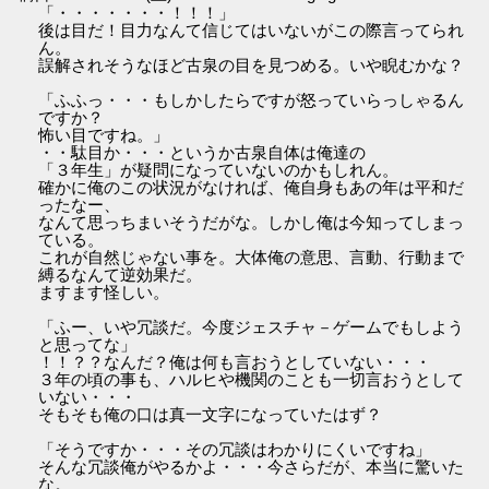
「・・・・・・・！！！」
後は目だ！目力なんて信じてはいないがこの際言ってられ
ん。
誤解されそうなほど古泉の目を見つめる。いや睨むかな？
「ふふっ・・・もしかしたらですが怒っていらっしゃるん
ですか？
怖い目ですね。」
・・駄目か・・・というか古泉自体は俺達の
「３年生」が疑問になっていないのかもしれん。
確かに俺のこの状況がなければ、俺自身もあの年は平和だ
ったなー、
なんて思っちまいそうだがな。しかし俺は今知ってしまっ
ている。
これが自然じゃない事を。大体俺の意思、言動、行動まで
縛るなんて逆効果だ。
ますます怪しい。
「ふー、いや冗談だ。今度ジェスチャ－ゲームでもしよう
と思ってな」
！！？？なんだ？俺は何も言おうとしていない・・・
３年の頃の事も、ハルヒや機関のことも一切言おうとして
いない・・・
そもそも俺の口は真一文字になっていたはず？
「そうですか・・・その冗談はわかりにくいですね」
そんな冗談俺がやるかよ・・・今さらだが、本当に驚いた
な。