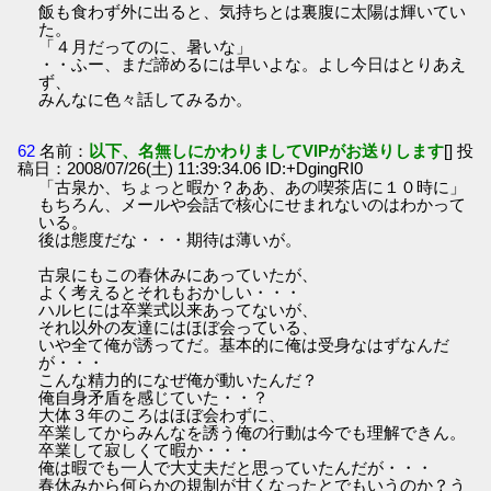
飯も食わず外に出ると、気持ちとは裏腹に太陽は輝いてい
た。
「４月だってのに、暑いな」
・・ふー、まだ諦めるには早いよな。よし今日はとりあえ
ず、
みんなに色々話してみるか。
62
名前：
以下、名無しにかわりましてVIPがお送りします
[] 投
稿日：2008/07/26(土) 11:39:34.06 ID:+DgingRI0
「古泉か、ちょっと暇か？ああ、あの喫茶店に１０時に」
もちろん、メールや会話で核心にせまれないのはわかって
いる。
後は態度だな・・・期待は薄いが。
古泉にもこの春休みにあっていたが、
よく考えるとそれもおかしい・・・
ハルヒには卒業式以来あってないが、
それ以外の友達にはほぼ会っている、
いや全て俺が誘ってだ。基本的に俺は受身なはずなんだ
が・・・
こんな精力的になぜ俺が動いたんだ？
俺自身矛盾を感じていた・・？
大体３年のころはほぼ会わずに、
卒業してからみんなを誘う俺の行動は今でも理解できん。
卒業して寂しくて暇か・・・
俺は暇でも一人で大丈夫だと思っていたんだが・・・
春休みから何らかの規制が甘くなったとでもいうのか？う