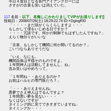
今日４度目となる長門アイアンクローには
さすがの古泉も笑いは消えていた。
117
名前：
以下、名無しにかわりましてVIPがお送りします
[]
投稿日：2008/07/26(土) 18:29:22.74 ID:+DgingRI0
「・・・・まだ頭がくらくらしますよ・・・
もしかして僕をいじめる日ですか？
・・・・冗談です。何かの制御でもはずしたんですね？」
えらく物分りがいいな
「古泉、もしかして機関に何か聞いてるのか？」
こいつならありそうだな
「いえ、なにも。
機関自体は平穏そのものですよ。
１年間神人は活動してませんし、ね」
含み笑いはやめろって。
「１年間ね・・ありえるのか？
お前はハルヒの専門医だろ？」
「・・・ありえませんね。
悪夢でさえ神人はでるんですよ？
１年間悪い夢を見ない・・・
なくはないですが
タイミング的に見てできすぎていますね」
タイミングか・・・