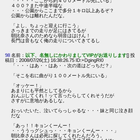
「・・・・ここから約４００メートル先にいる」
４００？また中途半端な
・・・公園からここまで多分１キロ以上あるぞ？
公園からは離れたんだな。
「よし、ちょっと迎えに行こう」
さっきまでの走りが足にはきてるが
朝比奈さんのためなら弱音ははけん！
長門は音もなく俺の走りについてきてるし
98
名前：
以下、名無しにかわりましてVIPがお送りします
[] 投
稿日：2008/07/26(土) 16:38:26.75 ID:+DgingRI0
「・・・はあ・・はあ・・次の道はどっちだ？」
「そこを右に曲がり１００メートル先にいる」
「オッケー！」
あまりにも平然としてるから
おんぶしてくれ！ッて言ったらしてくれそうだが
さすがに意地があるしな。
おっいたいた、泣いてらっしゃるな・・・妹と同じ泣き顔
だな
「あっ！！キョンくーんー！
・・ううっグシュっ・・・キョンくーんー・・・」
朝比奈さんは必死に探してくれたんだろう。