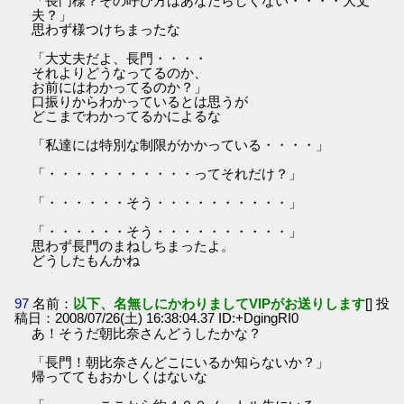
「長門様？その呼び方はあなたらしくない・・・・大丈
夫？」
思わず様つけちまったな
「大丈夫だよ、長門・・・・
それよりどうなってるのか、
お前にはわかってるのか？」
口振りからわかっているとは思うが
どこまでわかってるかによるな
「私達には特別な制限がかかっている・・・・」
「・・・・・・・・・・・ってそれだけ？」
「・・・・・・そう・・・・・・・・・・」
「・・・・・・そう・・・・・・・・・・」
思わず長門のまねしちまったよ。
どうしたもんかね
97
名前：
以下、名無しにかわりましてVIPがお送りします
[] 投
稿日：2008/07/26(土) 16:38:04.37 ID:+DgingRI0
あ！そうだ朝比奈さんどうしたかな？
「長門！朝比奈さんどこにいるか知らないか？」
帰っててもおかしくはないな