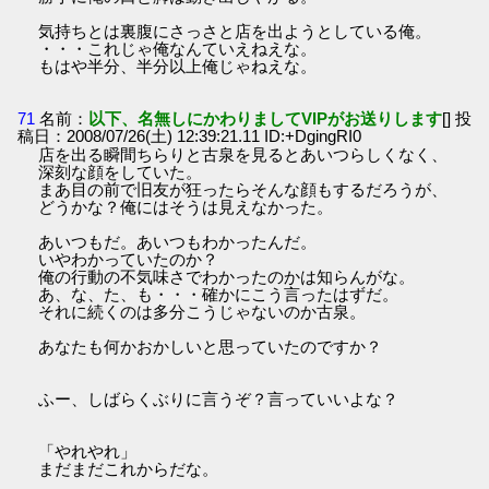
気持ちとは裏腹にさっさと店を出ようとしている俺。
・・・これじゃ俺なんていえねえな。
もはや半分、半分以上俺じゃねえな。
71
名前：
以下、名無しにかわりましてVIPがお送りします
[] 投
稿日：2008/07/26(土) 12:39:21.11 ID:+DgingRI0
店を出る瞬間ちらりと古泉を見るとあいつらしくなく、
深刻な顔をしていた。
まあ目の前で旧友が狂ったらそんな顔もするだろうが、
どうかな？俺にはそうは見えなかった。
あいつもだ。あいつもわかったんだ。
いやわかっていたのか？
俺の行動の不気味さでわかったのかは知らんがな。
あ、な、た、も・・・確かにこう言ったはずだ。
それに続くのは多分こうじゃないのか古泉。
あなたも何かおかしいと思っていたのですか？
ふー、しばらくぶりに言うぞ？言っていいよな？
「やれやれ」
まだまだこれからだな。