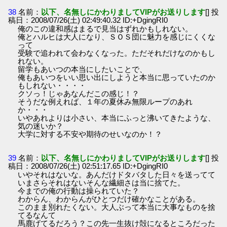
38
名前：
以下、名無しにかわりましてVIPがお送りします
[] 投
稿日：2008/07/26(土) 02:49:40.32 ID:+DgingRI0
俺のこの違和感はまるで見当はずれかもしれない。
俺とハルヒは大人になり、ＳＯＳ団に魅力を感じにくくな
って
受験で追われて会わなくなった。ただそれだけなのかもし
れない。
留学もあいつの本当にしたいことで、
俺もあいつをいい思い出にしようと本当に思っていたのか
もしれない・・・・
クソっ！じゃあなんだこの感じ！？
そうだな例えれば、１年の夏休み無限ループのあれ
か・・・
いやあれよりは小さい、本当にふっと沸いてきたような、
気の迷いか？
大学に対する不安や期待のせいなのか！？
39
名前：
以下、名無しにかわりましてVIPがお送りします
[] 投
稿日：2008/07/26(土) 02:51:17.65 ID:+DgingRI0
いやそれはないな。あんだけドタバタした日々を送ってて
いまさらそれはないそんな繊細さは当に捨てた。
今までの俺の行動は操られていた？
わからん、わからんがひとつだけ確かなことがある。
このまま別れたくない。大人ぶって本当に大事なものを捨
てるなんて
馬鹿げてるだろう？この先一生抜け殻になるところだった