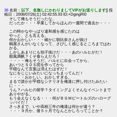
36
名前：
以下、名無しにかわりましてVIPがお送りします
[] 投
稿日：2008/07/26(土) 02:42:55.93 ID:+DgingRI0
そして俺もそうだったな。
だったか・・・卒業してからほんの一週間で過去か・・・
この時かなやっぱり違和感を感じたのは
やっと、とも言える。
何かおかしい・・・確かに朝比奈さんが抜け
鶴屋さんがいなくなって、さびしく感じるところまではわ
かる。
しかしあまりにも拍子抜けだ・・・あのハルヒがだ！
順風満帆？くそ食らえだろ！
・・・・俺もそうだ。ハルヒに出会ってから、
あいつとＳＯＳ団を作ってから
平穏なんて言葉は消えたはずだ！
なにをじじいみたいになっちまってんだ！
・・・・おかしい。おかしすぎる。
まるで誰かが平穏なシナリオを俺達に押し付けたみたい
に・・・
うん？ハルヒの留学？タイミングよくそんなイベントまで
ありやがる。
もう会えなくなる・・・何がＢＧＭビートルズのハローグ
ッバイだ！
さっきまで、いや高校三年の俺達は何かが違う？
・・・９月か、後５ヶ月でなんとかしろってことか？