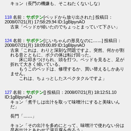
キョン（長門の機嫌も、そこねたくないしな）
118
名前：
サボテン
[ベッドから放り出された] 投稿日：
2008/07/21(月) 17:58:29.94 ID:1gBlpynAO
古泉「ベッドが傾いたのでちょっとまっていて下さい」
124
名前：
サボテン
[じいちゃんの形見なのに……] 投稿日：
2008/07/21(月) 18:09:00.89 ID:1gBlpynAO
古泉「これは、わりと深刻な問題ですよ。突然、何かが割
れる音とともに、ボクの体は転げ回った。
床に叩きつけられ、頭を打つ。ベッドを見ると、足が
折れて大きく傾いている。
もうこのベッドは、修理するか、買い替えるしかあり
ません。
これは、ちょっとしたスペクタクルですよ」
127
名前：
サボテン
[] 投稿日：2008/07/21(月) 18:12:51.10
ID:1gBlpynAO
キョン「煮干しは出汁を取って味噌汁にすると美味いん
だ」
長門「……」
キョン「その出汁を多めにとって、味噌汁で使わない分は
昆布出汁とあわせて湯豆腐を作ろう」