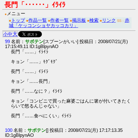
長門「･･････」ｲﾗｲﾗ
メニュー
●
トップ
作品一覧
作者一覧
掲示板
検索
リンク
赤
■
■
■
■
■
■
SS：
城「ケッコンショヤカッコカリ」
大
小
中
99
名前：
サボテン
[スプーンがいい] 投稿日：2008/07/21(月)
17:15:49.11 ID:1gBlpynAO
長門「……」ｲﾗｲﾗ
キョン「……」ﾓｸﾞﾓｸﾞ
長門「……」ｲﾗｲﾗ
キョン「……長門」
長門「……なに？」ｲﾗｲﾗ
キョン「コンビニで買った麻婆ごはんに箸が付いてきたく
らいで怒るんじゃない」
長門「……食べにくい」ｲﾗｲﾗ
100
名前：
サボテン
[] 投稿日：2008/07/21(月) 17:17:13.35
ID:1gBlpynAO