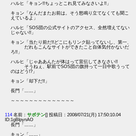
ハルヒ「キョン!!ちょっとこれ見てみなさいよ!!」
キョン「なんだまたお前は。そう怒鳴り立てなくても聞こ
えているよ」
ハルヒ「SOS団の公式サイトのアクセス、全然増えてない
じゃない!!」
キョン「当たり前だ!!どこにもリンク貼ってないし、第一、
だれもこんなサイトができたこと自体気付かないだ
ろ!!」
ハルヒ「じゃああんたが体はって宣伝してきなさい!!
そうねぇ、駅前でSOS団の旗持って一日中歌うって
のはどう!?」
キョン「却下だ!!」
長門「……」
～～～～～～～～～～～～～～
114
名前：
サボテン
[] 投稿日：2008/07/21(月) 17:50:10.04
ID:1gBlpynAO
長門「……」
キョン「……」