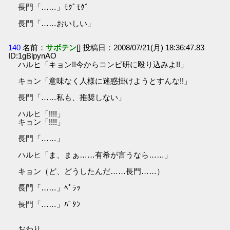
長門「……」ﾓｸﾞﾓｸﾞ
長門「……おいしい」
140
名前：
サボテン
[] 投稿日：2008/07/21(月) 18:36:47.83
ID:1gBlpynAO
ハルヒ「キョン!!今からコンピ研に殴り込みよ!!」
キョン「意味なく人様に迷惑掛けようとすんな!!」
長門「……私も、推奨しない」
ハルヒ「!!!!」
キョン「!!!!」
長門「……」
ハルヒ「ま、まぁ……有希が言うなら……」
キョン（ど、どうしたんだ……長門……）
長門「……」ﾍﾟﾗｯ
長門「……」ﾊﾟﾀﾝ
おわり