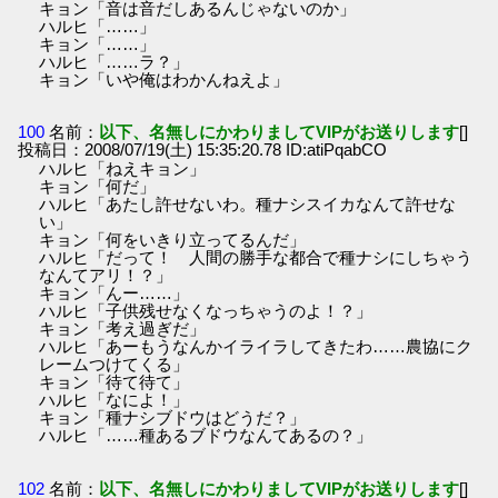
キョン「音は音だしあるんじゃないのか」
ハルヒ「……」
キョン「……」
ハルヒ「……ラ？」
キョン「いや俺はわかんねえよ」
100
名前：
以下、名無しにかわりましてVIPがお送りします
[]
投稿日：2008/07/19(土) 15:35:20.78 ID:atiPqabCO
ハルヒ「ねえキョン」
キョン「何だ」
ハルヒ「あたし許せないわ。種ナシスイカなんて許せな
い」
キョン「何をいきり立ってるんだ」
ハルヒ「だって！ 人間の勝手な都合で種ナシにしちゃう
なんてアリ！？」
キョン「んー……」
ハルヒ「子供残せなくなっちゃうのよ！？」
キョン「考え過ぎだ」
ハルヒ「あーもうなんかイライラしてきたわ……農協にク
レームつけてくる」
キョン「待て待て」
ハルヒ「なによ！」
キョン「種ナシブドウはどうだ？」
ハルヒ「……種あるブドウなんてあるの？」
102
名前：
以下、名無しにかわりましてVIPがお送りします
[]