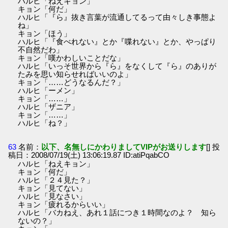
ハルヒ「ねえキョン」
キョン「何だ」
ハルヒ「『ら』抜き言葉が流通してるって由々しき事態よ
ね」
キョン「ほう」
ハルヒ「『食べれない』とか『喋れない』とか、やっぱり
不自然だわ」
キョン「嘆かわしいことだな」
ハルヒ「いっそ世界から『ら』をなくして『ら』のありが
たみを思い知らせればいいのよ」
キョン「……どうなるんだ？」
ハルヒ「ーメン」
キョン「……」
ハルヒ「ザニア」
キョン「……」
ハルヒ「ね？」
63
名前：
以下、名無しにかわりましてVIPがお送りします
[] 投
稿日：2008/07/19(土) 13:06:19.87 ID:atiPqabCO
ハルヒ「ねえキョン」
キョン「何だ」
ハルヒ「２４見た？」
キョン「見てない」
ハルヒ「見なさい」
キョン「疲れるからいい」
ハルヒ「バカねえ、あれ１話につき１時間なのよ？ 知ら
ないの？」