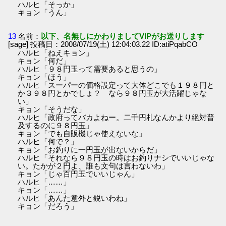
ハルヒ「そっか」
キョン「うん」
13
名前：
以下、名無しにかわりましてVIPがお送りします
[sage] 投稿日：2008/07/19(土) 12:04:03.22 ID:atiPqabCO
ハルヒ「ねえキョン」
キョン「何だ」
ハルヒ「９８円玉って需要あると思うの」
キョン「ほう」
ハルヒ「スーパーの価格設定って大体どこでも１９８円と
か３９８円とかでしょ？ なら９８円玉が大活躍じゃな
い」
キョン「そうだな」
ハルヒ「政府ってバカよねー。二千円札なんかより絶対普
及するのに９８円玉」
キョン「でも自販機じゃ使えないな」
ハルヒ「何で？」
キョン「お釣りに一円玉が出ないからだ」
ハルヒ「それなら９８円玉の時はお釣りナシでいいじゃな
い。たかが２円よ、誰も文句は言わないわ」
キョン「じゃ百円玉でいいじゃん」
ハルヒ「……」
キョン「……」
ハルヒ「あんた意外と鋭いわね」
キョン「だろう」