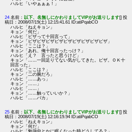
ハルヒ「いやぁぁぁ！」
24
名前：
以下、名無しにかわりましてVIPがお送りします
[] 投
稿日：2008/07/19(土) 12:15:41.61 ID:atiPqabCO
ハルヒ「ねえキョン」
キョン「何だ」
ハルヒ「ピザって十回言って」
キョン「ピザピザピザピザピザピザピザピザピザ」
ハルヒ「ここは？」
キョン「あれ、俺十回言ったっけ？」
ハルヒ「え？ 言ったと思うけど」
キョン「……一回足りてない気がしてきた。ピザ。ＯＫ十
回言った」
ハルヒ「ここは？」
キョン「二の腕だろ」
ハルヒ「……あっ」
キョン「……」
ハルヒ「……」
キョン「……触っていいか？」
ハルヒ「……バカ」
25
名前：
以下、名無しにかわりましてVIPがお送りします
[] 投
稿日：2008/07/19(土) 12:16:19.94 ID:atiPqabCO
ハルヒ「ねえキョン」
キョン「何だ」
ハルヒ「勉強中とかに眠くなった時どうしてる？」