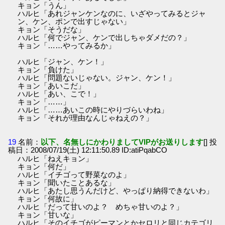
キョン「うん」
ハルヒ「あれジャンケンなのに、いざやってみるとジャ
ン、ケン、ポンで出すじゃない」
キョン「そうだな」
ハルヒ「何でジャン、ケンで出しちゃダメだの？」
キョン「……やってみるか」
ハルヒ「ジャン、ケン！」
キョン「負けた」
ハルヒ「問題ないじゃない。ジャン、ケン！」
キョン「あいこだ」
ハルヒ「あい、こで！」
キョン「……」
ハルヒ「……あいこの時にやりづらいわね」
キョン「それが理由なんじゃねえの？」
19
名前：
以下、名無しにかわりましてVIPがお送りします
[] 投
稿日：2008/07/19(土) 12:11:50.89 ID:atiPqabCO
ハルヒ「ねえキョン」
キョン「何だ」
ハルヒ「イチゴって野菜なのよ」
キョン「聞いたことあるな」
ハルヒ「あたし思うんだけど、やっぱり納得できないわ」
キョン「何故に」
ハルヒ「だって甘いのよ？ めちゃ甘いのよ？」
キョン「甘いな」
ハルヒ「そのイチゴがピーマンとかセロリと同じカテゴリ