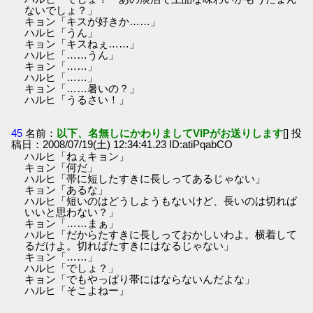
ないでしょ？」
キョン「キスが好きか……」
ハルヒ「うん」
キョン「キスねぇ……」
ハルヒ「……うん」
キョン「……」
ハルヒ「……」
キョン「……暑いの？」
ハルヒ「うるさい！」
45
名前：
以下、名無しにかわりましてVIPがお送りします
[] 投
稿日：2008/07/19(土) 12:34:41.23 ID:atiPqabCO
ハルヒ「ねぇキョン」
キョン「何だ」
ハルヒ「帯に短したすきに長しってあるじゃない」
キョン「あるな」
ハルヒ「短いのはどうしようもないけど、長いのは切れば
いいと思わない？」
キョン「……まぁ」
ハルヒ「だからたすきに長しっておかしいわよ。横着して
るだけよ。切ればたすきにはなるじゃない」
キョン「……」
ハルヒ「でしょ？」
キョン「でもやっぱり帯にはならないんだよな」
ハルヒ「そこよねー」