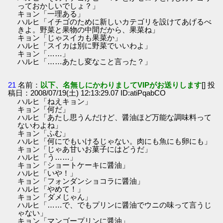
っておかしいでしょ？」
キョン「一理ある」
ハルヒ「イチゴのために新しいカテゴリを設けてあげるべ
きよ。野菜と果物の中間だから、果菜ね」
キョン「じゃスイカも果菜か」
ハルヒ「スイカは別に野菜でいいわよ」
キョン「……」
ハルヒ「……あたし変なこと言った？」
21
名前：
以下、名無しにかわりましてVIPがお送りします
[] 投
稿日：2008/07/19(土) 12:13:29.07 ID:atiPqabCO
ハルヒ「ねえキョン」
キョン「何だ」
ハルヒ「あたし思うんだけど、醤油ほど万能な調味料って
ないわよね」
キョン「ふむ」
ハルヒ「何にでもいけるじゃない。肉にも魚にも卵にも」
キョン「じゃあ甘いお菓子にはどうだ」
ハルヒ「う……」
キョン「ショートケーキに醤油」
ハルヒ「いや！」
キョン「フォンダンショコラに醤油」
ハルヒ「やめて！」
キョン「ダメじゃん」
ハルヒ「……で、でもプリンに醤油でウニの味って言うじ
ゃない」
キョン「マンゴープリンに醤油」