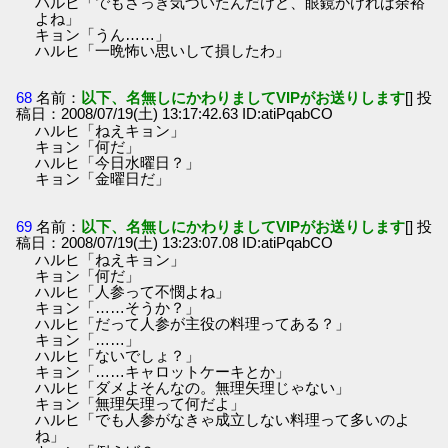
ハルヒ「でもさっき気づいたんだけど、眼鏡かければ余裕
よね」
キョン「うん……」
ハルヒ「一晩怖い思いして損したわ」
68
名前：
以下、名無しにかわりましてVIPがお送りします
[] 投
稿日：2008/07/19(土) 13:17:42.63 ID:atiPqabCO
ハルヒ「ねえキョン」
キョン「何だ」
ハルヒ「今日水曜日？」
キョン「金曜日だ」
69
名前：
以下、名無しにかわりましてVIPがお送りします
[] 投
稿日：2008/07/19(土) 13:23:07.08 ID:atiPqabCO
ハルヒ「ねえキョン」
キョン「何だ」
ハルヒ「人参って不憫よね」
キョン「……そうか？」
ハルヒ「だって人参が主役の料理ってある？」
キョン「……」
ハルヒ「ないでしょ？」
キョン「……キャロットケーキとか」
ハルヒ「ダメよそんなの。無理矢理じゃない」
キョン「無理矢理って何だよ」
ハルヒ「でも人参がなきゃ成立しない料理って多いのよ
ね」