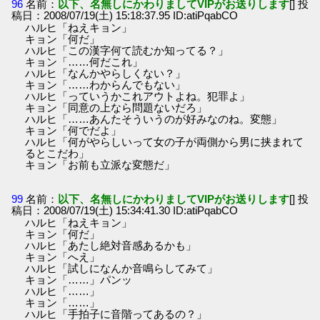
96
名前：
以下、名無しにかわりましてVIPがお送りします
[] 投
稿日：2008/07/19(土) 15:18:37.95 ID:atiPqabCO
ハルヒ「ねえキョン」
キョン「何だ」
ハルヒ「この漢字何て読むか知ってる？」
キョン「……何だこれ」
ハルヒ「なんかやらしくない？」
キョン「……わからんでもない」
ハルヒ「っていうかこれアウトよね。犯罪よ」
キョン「同意の上なら問題ないだろ」
ハルヒ「……あんたそういうのが好みなのね。変態」
キョン「何でだよ」
ハルヒ「何がやらしいって女の子が両側から男に挟まれて
るとこだわ」
キョン「お前も立派な変態だ」
99
名前：
以下、名無しにかわりましてVIPがお送りします
[] 投
稿日：2008/07/19(土) 15:34:41.30 ID:atiPqabCO
ハルヒ「ねえキョン」
キョン「何だ」
ハルヒ「あたし絶対音感あるかも」
キョン「へえ」
ハルヒ「試しになんか音鳴らしてみて」
キョン「……」パンッ
ハルヒ「……」
キョン「……」
ハルヒ「手拍子に音階ってあるの？」