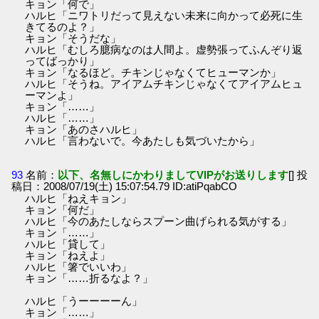
キョン「何で」
ハルヒ「ニワトリだって見えない未来に向かって必死に生
きてるのよ？」
キョン「そうだな」
ハルヒ「むしろ臆病なのは人間よ。虚勢張ってふんぞり返
ってばっかり」
キョン「なるほど。チキンじゃなくてヒューマンか」
ハルヒ「そうね。アイアムチキンじゃなくてアイアムヒュ
ーマンよ」
キョン「……」
ハルヒ「……」
キョン「あのさハルヒ」
ハルヒ「言わないで。今あたしも気づいたから」
93
名前：
以下、名無しにかわりましてVIPがお送りします
[] 投
稿日：2008/07/19(土) 15:07:54.79 ID:atiPqabCO
ハルヒ「ねえキョン」
キョン「何だ」
ハルヒ「今のあたしならスプーン曲げられる気がする」
キョン「……」
ハルヒ「貸して」
キョン「ねえよ」
ハルヒ「箸でいいわ」
キョン「……折るなよ？」
ハルヒ「うーーーーん」
キョン「……」