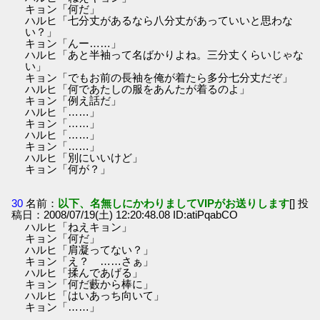
キョン「何だ」
ハルヒ「七分丈があるなら八分丈があっていいと思わな
い？」
キョン「んー……」
ハルヒ「あと半袖って名ばかりよね。三分丈くらいじゃな
い」
キョン「でもお前の長袖を俺が着たら多分七分丈だぞ」
ハルヒ「何であたしの服をあんたが着るのよ」
キョン「例え話だ」
ハルヒ「……」
キョン「……」
ハルヒ「……」
キョン「……」
ハルヒ「別にいいけど」
キョン「何が？」
30
名前：
以下、名無しにかわりましてVIPがお送りします
[] 投
稿日：2008/07/19(土) 12:20:48.08 ID:atiPqabCO
ハルヒ「ねえキョン」
キョン「何だ」
ハルヒ「肩凝ってない？」
キョン「え？ ……さぁ」
ハルヒ「揉んであげる」
キョン「何だ藪から棒に」
ハルヒ「はいあっち向いて」
キョン「……」