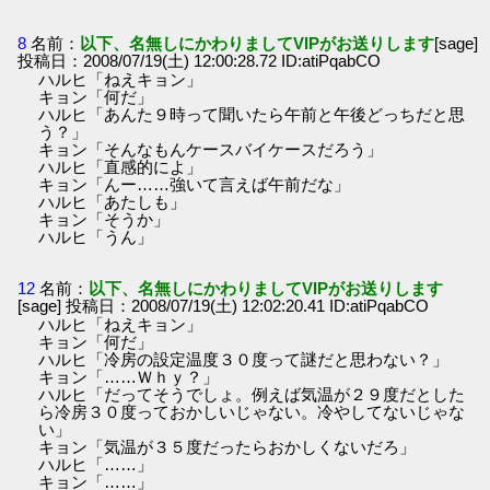
8
名前：
以下、名無しにかわりましてVIPがお送りします
[sage]
投稿日：2008/07/19(土) 12:00:28.72 ID:atiPqabCO
ハルヒ「ねえキョン」
キョン「何だ」
ハルヒ「あんた９時って聞いたら午前と午後どっちだと思
う？」
キョン「そんなもんケースバイケースだろう」
ハルヒ「直感的によ」
キョン「んー……強いて言えば午前だな」
ハルヒ「あたしも」
キョン「そうか」
ハルヒ「うん」
12
名前：
以下、名無しにかわりましてVIPがお送りします
[sage] 投稿日：2008/07/19(土) 12:02:20.41 ID:atiPqabCO
ハルヒ「ねえキョン」
キョン「何だ」
ハルヒ「冷房の設定温度３０度って謎だと思わない？」
キョン「……Ｗｈｙ？」
ハルヒ「だってそうでしょ。例えば気温が２９度だとした
ら冷房３０度っておかしいじゃない。冷やしてないじゃな
い」
キョン「気温が３５度だったらおかしくないだろ」
ハルヒ「……」
キョン「……」