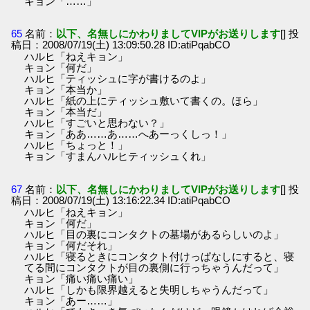
キョン「……」
65
名前：
以下、名無しにかわりましてVIPがお送りします
[] 投
稿日：2008/07/19(土) 13:09:50.28 ID:atiPqabCO
ハルヒ「ねえキョン」
キョン「何だ」
ハルヒ「ティッシュに字が書けるのよ」
キョン「本当か」
ハルヒ「紙の上にティッシュ敷いて書くの。ほら」
キョン「本当だ」
ハルヒ「すごいと思わない？」
キョン「ああ……あ……へあーっくしっ！」
ハルヒ「ちょっと！」
キョン「すまんハルヒティッシュくれ」
67
名前：
以下、名無しにかわりましてVIPがお送りします
[] 投
稿日：2008/07/19(土) 13:16:22.34 ID:atiPqabCO
ハルヒ「ねえキョン」
キョン「何だ」
ハルヒ「目の裏にコンタクトの墓場があるらしいのよ」
キョン「何だそれ」
ハルヒ「寝るときにコンタクト付けっぱなしにすると、寝
てる間にコンタクトが目の裏側に行っちゃうんだって」
キョン「痛い痛い痛い」
ハルヒ「しかも限界越えると失明しちゃうんだって」
キョン「あー……」