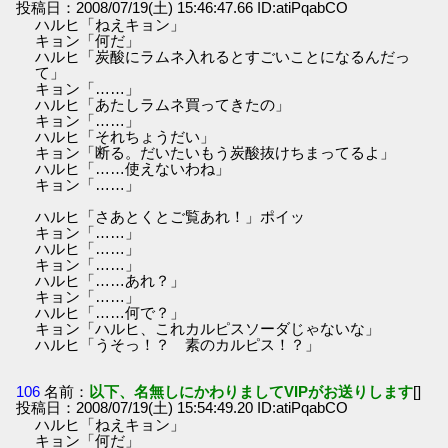
投稿日：2008/07/19(土) 15:46:47.66 ID:atiPqabCO
ハルヒ「ねえキョン」
キョン「何だ」
ハルヒ「炭酸にラムネ入れるとすごいことになるんだっ
て」
キョン「……」
ハルヒ「あたしラムネ買ってきたの」
キョン「……」
ハルヒ「それちょうだい」
キョン「断る。だいたいもう炭酸抜けちまってるよ」
ハルヒ「……使えないわね」
キョン「……」
ハルヒ「さあとくとご覧あれ！」ポイッ
キョン「……」
ハルヒ「……」
キョン「……」
ハルヒ「……あれ？」
キョン「……」
ハルヒ「……何で？」
キョン「ハルヒ、これカルピスソーダじゃないな」
ハルヒ「うそっ！？ 素のカルピス！？」
106
名前：
以下、名無しにかわりましてVIPがお送りします
[]
投稿日：2008/07/19(土) 15:54:49.20 ID:atiPqabCO
ハルヒ「ねえキョン」
キョン「何だ」