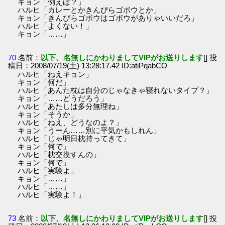
キョン「例えば？」
ハルヒ「カレーとかきんぴらゴボウとか」
キョン「きんぴらゴボウはゴボウがありゃいいだろ」
ハルヒ「よくない！」
キョン「……」
70
名前：
以下、名無しにかわりましてVIPがお送りします
[] 投
稿日：2008/07/19(土) 13:28:17.42 ID:atiPqabCO
ハルヒ「ねえキョン」
キョン「何だ」
ハルヒ「あんた枕は自分のじゃなきゃ寝れないタイプ？」
キョン「……どうだろう」
ハルヒ「あたしは多分無理ね」
キョン「そうか」
ハルヒ「ねえ、どうなのよ？」
キョン「うーん……別に平気かもしれん」
ハルヒ「じゃ明日枕持ってきて」
キョン「何で」
ハルヒ「枕交換すんの」
キョン「何で」
ハルヒ「実験よ」
キョン「……」
ハルヒ「……」
ハルヒ「実験よ！」
73
名前：
以下、名無しにかわりましてVIPがお送りします
[] 投