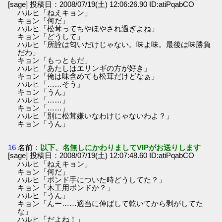
[sage] 投稿日：2008/07/19(土) 12:06:26.90 ID:atiPqabCO
ハルヒ「ねえキョン」
キョン「何だ」
ハルヒ「松茸ってちやほやされ過ぎよね」
キョン「どうして」
ハルヒ「所詮は匂いだけじゃない。味よ味。最後は味勝負
だわ」
キョン「もっともだ」
ハルヒ「あたしはエリンギの方が好き」
キョン「俺は味含めても松茸だけどなぁ」
ハルヒ「……そう」
キョン「うん」
ハルヒ「……」
キョン「……」
ハルヒ「別に松茸嫌いなわけじゃないわよ？」
キョン「うん」
16
名前：
以下、名無しにかわりましてVIPがお送りします
[sage] 投稿日：2008/07/19(土) 12:07:48.60 ID:atiPqabCO
ハルヒ「ねえキョン」
キョン「何だ」
ハルヒ「ボンド手についた時どうしてた？」
キョン「木工用ボンドか？」
ハルヒ「うん」
キョン「んー……適当に伸ばして乾いてから剥がしてた
な」
ハルヒ「だよね！」