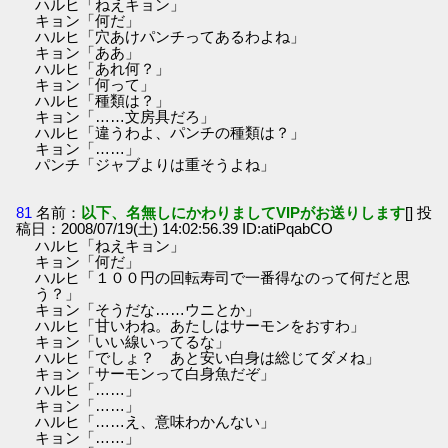
ハルヒ「ねえキョン」
キョン「何だ」
ハルヒ「穴あけパンチってあるわよね」
キョン「ああ」
ハルヒ「あれ何？」
キョン「何って」
ハルヒ「種類は？」
キョン「……文房具だろ」
ハルヒ「違うわよ、パンチの種類は？」
キョン「……」
パンチ「ジャブよりは重そうよね」
81
名前：
以下、名無しにかわりましてVIPがお送りします
[] 投
稿日：2008/07/19(土) 14:02:56.39 ID:atiPqabCO
ハルヒ「ねえキョン」
キョン「何だ」
ハルヒ「１００円の回転寿司で一番得なのって何だと思
う？」
キョン「そうだな……ウニとか」
ハルヒ「甘いわね。あたしはサーモンをおすわ」
キョン「いい線いってるな」
ハルヒ「でしょ？ あと安い白身は総じてダメね」
キョン「サーモンって白身魚だぞ」
ハルヒ「……」
キョン「……」
ハルヒ「……え、意味わかんない」
キョン「……」