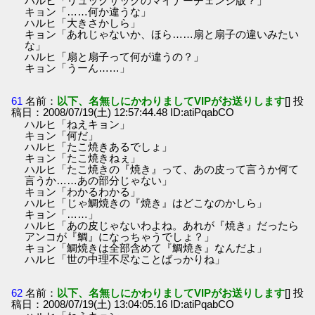
ハルヒ「リュックサックのマイナーチェンジ版？」
キョン「……何か違うな」
ハルヒ「大きさかしら」
キョン「あれじゃないか、ほら……扇と扇子の違いみたい
な」
ハルヒ「扇と扇子って何が違うの？」
キョン「うーん……」
61
名前：
以下、名無しにかわりましてVIPがお送りします
[] 投
稿日：2008/07/19(土) 12:57:44.48 ID:atiPqabCO
ハルヒ「ねえキョン」
キョン「何だ」
ハルヒ「たこ焼きあるでしょ」
キョン「たこ焼きねぇ」
ハルヒ「たこ焼きの『焼き』って、あの皮って言うか何て
言うか……あの部分じゃない」
キョン「わかるわかる」
ハルヒ「じゃ鯛焼きの『焼き』はどこなのかしら」
キョン「……」
ハルヒ「あの皮じゃないわよね。あれが『焼き』だったら
アンコが『鯛』になっちゃうでしょ？」
キョン「鯛焼きは全部含めて『鯛焼き』なんだよ」
ハルヒ「世の中理不尽なことばっかりね」
62
名前：
以下、名無しにかわりましてVIPがお送りします
[] 投
稿日：2008/07/19(土) 13:04:05.16 ID:atiPqabCO