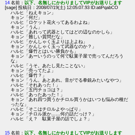
14
名前：
以下、名無しにかわりましてVIPがお送りします
[sage] 投稿日：2008/07/19(土) 12:05:07.93 ID:atiPqabCO
ハルヒ「ねえキョン」
キョン「何だ」
ハルヒ「ロケット花火ってあるわよね」
キョン「うん」
ハルヒ「あれって武器としてはどの辺なのかしら」
キョン「難しい質問だな」
ハルヒ「かんしゃく玉よりは上よね」
キョン「かんしゃく玉って武器なのか？」
ハルヒ「爆竹とはいい勝負かも」
キョン「あーいうのって何で駄菓子屋で売ってんだろう
な」
ハルヒ「うそ。あたし見たことない」
キョン「売ってたよ」
ハルヒ「爆竹？」
キョン「うん。あとあれ。音がでる拳銃みたいなやつ」
ハルヒ「それあった！」
キョン「五円チョコは？」
ハルヒ「あったあった！」
キョン「あれ四つ買うかチロル買うかはいつも悩みの種だ
ったな」
ハルヒ「そこはチロルよやっぱり」
キョン「チロル派か……何の話だっけ？」
ハルヒ「え？ 駄菓子屋の話でしょ？」
15
名前：
以下、名無しにかわりましてVIPがお送りします