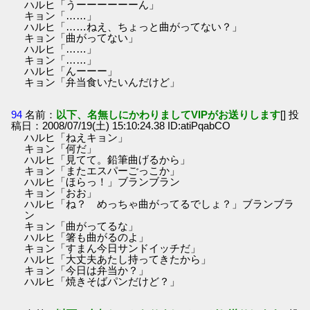
ハルヒ「うーーーーーーん」
キョン「……」
ハルヒ「……ねえ、ちょっと曲がってない？」
キョン「曲がってない」
ハルヒ「……」
キョン「……」
ハルヒ「んーーー」
キョン「弁当食いたいんだけど」
94
名前：
以下、名無しにかわりましてVIPがお送りします
[] 投
稿日：2008/07/19(土) 15:10:24.38 ID:atiPqabCO
ハルヒ「ねえキョン」
キョン「何だ」
ハルヒ「見てて。鉛筆曲げるから」
キョン「またエスパーごっこか」
ハルヒ「ほらっ！」ブランブラン
キョン「おお」
ハルヒ「ね？ めっちゃ曲がってるでしょ？」ブランブラ
ン
キョン「曲がってるな」
ハルヒ「箸も曲がるのよ」
キョン「すまん今日サンドイッチだ」
ハルヒ「大丈夫あたし持ってきたから」
キョン「今日は弁当か？」
ハルヒ「焼きそばパンだけど？」