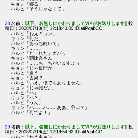
キョン「寝る」
ハルヒ「そうじゃなくて」
28
名前：
以下、名無しにかわりましてVIPがお送りします
[] 投
稿日：2008/07/19(土) 12:18:43.09 ID:atiPqabCO
ハルヒ「ねえキョン」
キョン「何だ」
ハルヒ「あっち向いて」
キョン「……」
ハルヒ「だーれだ」ガバッ
キョン「朝比奈さん」
ハルヒ「……ち、ちがいますよぅ」
キョン「じゃ長門か」
ハルヒ「違う」
キョン「古泉？」
ハルヒ「いえ、僕でもありません」
キョン「じゃ誰だよ」
ハルヒ「ハ」
キョン「ハ？」
ハルヒ「うん」
キョン「ハ……ハ……ああ、谷口？」
ハルヒ「何でよ！」
29
名前：
以下、名無しにかわりましてVIPがお送りします
[] 投
稿日：2008/07/19(土) 12:19:54.92 ID:atiPqabCO
ハルヒ「ねえキョン」