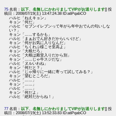
75
名前：
以下、名無しにかわりましてVIPがお送りします
[] 投
稿日：2008/07/19(土) 13:47:24.38 ID:atiPqabCO
ハルヒ「ねえキョン」
キョン「何だ」
ハルヒ「セブンイレブンって年がら年中おでんの匂いしな
い？」
キョン「……するかも」
ハルヒ「まぁおでん好きだからいいけど」
キョン「何がお気に入りなんだ」
ハルヒ「ちくわぶ様こそ至高よ」
キョン「大根だろ」
ハルヒ「大根は殿堂入りだから別」
キョン「……じゃ牛スジだな」
ハルヒ「ヌルいわね」
キョン「何だと？」
ハルヒ「じゃ帰りに一緒に寄って試してみる？」
キョン「望むところだ」
ハルヒ「……」
キョン「……」
ハルヒ「……」
キョン「何だよ」
ハルヒ「絶対だからね！」
77
名前：
以下、名無しにかわりましてVIPがお送りします
[] 投
稿日：2008/07/19(土) 13:52:33.83 ID:atiPqabCO