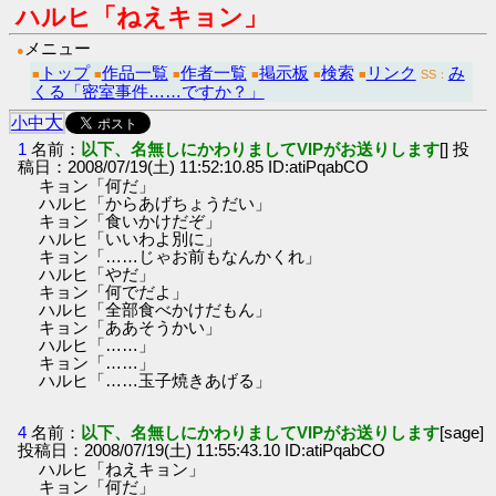
ハルヒ「ねえキョン」
メニュー
●
トップ
作品一覧
作者一覧
掲示板
検索
リンク
み
■
■
■
■
■
■
SS：
くる「密室事件……ですか？」
大
小
中
1
名前：
以下、名無しにかわりましてVIPがお送りします
[] 投
稿日：2008/07/19(土) 11:52:10.85 ID:atiPqabCO
キョン「何だ」
ハルヒ「からあげちょうだい」
キョン「食いかけだぞ」
ハルヒ「いいわよ別に」
キョン「……じゃお前もなんかくれ」
ハルヒ「やだ」
キョン「何でだよ」
ハルヒ「全部食べかけだもん」
キョン「ああそうかい」
ハルヒ「……」
キョン「……」
ハルヒ「……玉子焼きあげる」
4
名前：
以下、名無しにかわりましてVIPがお送りします
[sage]
投稿日：2008/07/19(土) 11:55:43.10 ID:atiPqabCO
ハルヒ「ねえキョン」
キョン「何だ」