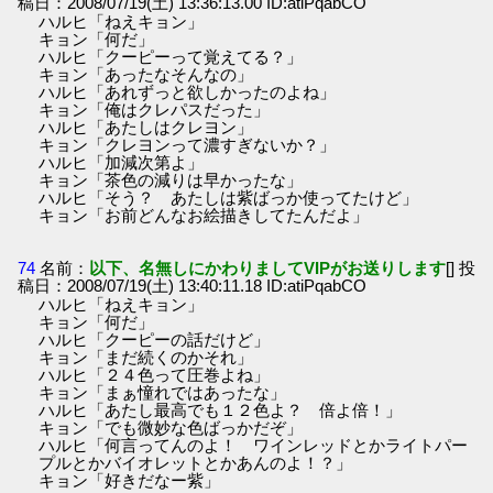
稿日：2008/07/19(土) 13:36:13.00 ID:atiPqabCO
ハルヒ「ねえキョン」
キョン「何だ」
ハルヒ「クーピーって覚えてる？」
キョン「あったなそんなの」
ハルヒ「あれずっと欲しかったのよね」
キョン「俺はクレパスだった」
ハルヒ「あたしはクレヨン」
キョン「クレヨンって濃すぎないか？」
ハルヒ「加減次第よ」
キョン「茶色の減りは早かったな」
ハルヒ「そう？ あたしは紫ばっか使ってたけど」
キョン「お前どんなお絵描きしてたんだよ」
74
名前：
以下、名無しにかわりましてVIPがお送りします
[] 投
稿日：2008/07/19(土) 13:40:11.18 ID:atiPqabCO
ハルヒ「ねえキョン」
キョン「何だ」
ハルヒ「クーピーの話だけど」
キョン「まだ続くのかそれ」
ハルヒ「２４色って圧巻よね」
キョン「まぁ憧れではあったな」
ハルヒ「あたし最高でも１２色よ？ 倍よ倍！」
キョン「でも微妙な色ばっかだぞ」
ハルヒ「何言ってんのよ！ ワインレッドとかライトパー
プルとかバイオレットとかあんのよ！？」
キョン「好きだなー紫」