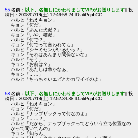
55
名前：
以下、名無しにかわりましてVIPがお送りします
[] 投
稿日：2008/07/19(土) 12:46:58.24 ID:atiPqabCO
ハルヒ「ねえキョン」
キョン「何だ」
ハルヒ「あんた犬派？」
キョン「いや、猫派」
ハルヒ「何で？」
キョン「何でって言われても」
ハルヒ「シャミセンがいるから？」
キョン「それはあんまり関係ないな」
ハルヒ「そう」
キョン「お前は？」
ハルヒ「あたしは魚かなぁ」
キョン「……」
ハルヒ「ちっちゃいエビとかカワイイのよ」
58
名前：
以下、名無しにかわりましてVIPがお送りします
[] 投
稿日：2008/07/19(土) 12:52:34.88 ID:atiPqabCO
ハルヒ「ねえキョン」
キョン「何だ」
ハルヒ「ナップザックって何なのよ」
キョン「……？」
ハルヒ「だから、ナップザックってどういう立ち位置なの
かって聞いてんの」
キョン「知らん」