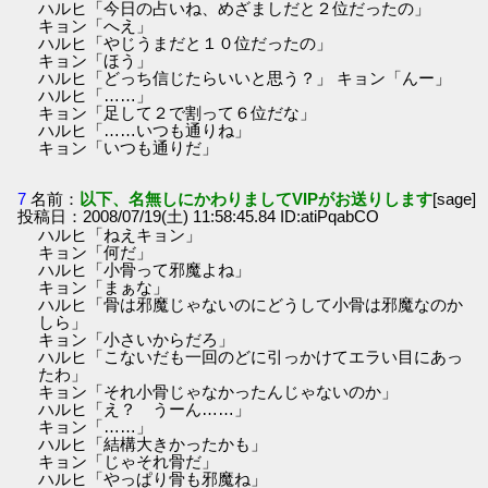
ハルヒ「今日の占いね、めざましだと２位だったの」
キョン「へえ」
ハルヒ「やじうまだと１０位だったの」
キョン「ほう」
ハルヒ「どっち信じたらいいと思う？」 キョン「んー」
ハルヒ「……」
キョン「足して２で割って６位だな」
ハルヒ「……いつも通りね」
キョン「いつも通りだ」
7
名前：
以下、名無しにかわりましてVIPがお送りします
[sage]
投稿日：2008/07/19(土) 11:58:45.84 ID:atiPqabCO
ハルヒ「ねえキョン」
キョン「何だ」
ハルヒ「小骨って邪魔よね」
キョン「まぁな」
ハルヒ「骨は邪魔じゃないのにどうして小骨は邪魔なのか
しら」
キョン「小さいからだろ」
ハルヒ「こないだも一回のどに引っかけてエラい目にあっ
たわ」
キョン「それ小骨じゃなかったんじゃないのか」
ハルヒ「え？ うーん……」
キョン「……」
ハルヒ「結構大きかったかも」
キョン「じゃそれ骨だ」
ハルヒ「やっぱり骨も邪魔ね」