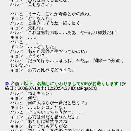
ハルヒ「見せなさい」
ハルヒ「うーん、これが寿命とかの線ね」
キョン「どうなんだ」
ハルヒ「長生きしそうね。細く長く」
キョン「失礼な」
ハルヒ「これは知能の線……ああ、やっぱり微妙だわ」
キョン「……」
ハルヒ「……」
キョン「……どうした」
ハルヒ「あんた意外と手おっきいのね」
キョン「そうか？」
ハルヒ「だってほら……ほらね、全然よ。関節一つ分違う
じゃない」
キョン「お前と比べてどうする」
39
名前：
以下、名無しにかわりましてVIPがお送りします
[] 投
稿日：2008/07/19(土) 12:29:54.33 ID:atiPqabCO
ハルヒ「ねえキョン」
キョン「何だ」
ハルヒ「何の天ぷらが一番だと思う？」
キョン「……レンコンだな」
ハルヒ「そっちいっちゃうかー……」
キョン「お前は何だと思うんだよ」
ハルヒ「あたしは断然キスね」
キョン「あーそれもアリだな」
ハルヒ「でしょ？ あの淡泊で上品な味わいがもうたまん