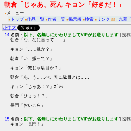
朝倉「じゃあ、死ん キョン「好きだ！」
メニュー
●
トップ
作品一覧
作者一覧
掲示板
検索
リンク
九曜
■
■
■
■
■
■
SS：
大
小
中
14
名前：
以下、名無しにかわりましてVIPがお送りします
[] 投稿
朝倉「な、なに言って……」
キョン「……嫌か？」
朝倉「い、嫌って？」
キョン「俺じゃ駄目か？」
朝倉「あ、う……べ、別に駄目とは……」
キョン「じゃあ！？」ｶﾞｼｯ
朝倉「ひぇっ！？」
長門「おいこら」
15
名前：
以下、名無しにかわりましてVIPがお送りします
[] 投稿
キョン「長門！」