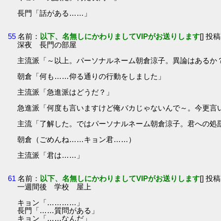
長門「話がある……」
55
名前：
以下、名無しにかわりましてVIPがお送りします
[] 投稿
深夜 長門の部屋
主流派「～以上。パーソナルネーム朝倉涼子。異論はあるか
朝倉「何も……仰る通りの行動をしました」
主流派「急進派はどうだ？」
急進派「何度も言いますけど俺バカじゃないんで～。今更言
主流「了解した。ではパーソナルネーム朝倉涼子。君への処
朝倉（ごめんね……キョン君……）
主流派「君は……」
61
名前：
以下、名無しにかわりましてVIPがお送りします
[] 投稿
一週間後 学校 屋上
キョン「…………」
長門「……質問がある」
キョン「……なんだ」