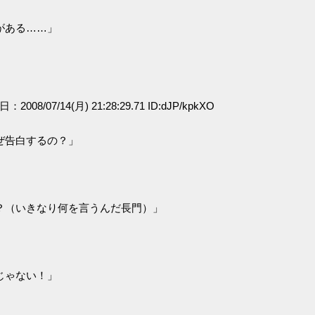
がある……」
日：2008/07/14(月) 21:28:29.71 ID:dJP/kpkXO
ぜ告白するの？」
？（いきなり何を言うんだ長門）」
」
じゃない！」