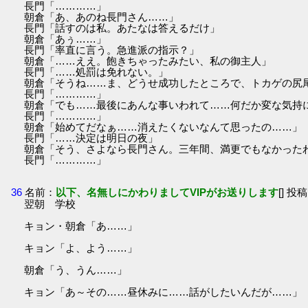
長門「…………」
朝倉「あ、あのね長門さん……」
長門「話すのは私。あたなは答えるだけ」
朝倉「あぅ……」
長門「率直に言う。急進派の指示？」
朝倉「……ええ。飽きちゃったみたい、私の御主人」
長門「……処罰は免れない。」
朝倉「そうね……ま、どうせ成功したところで、トカゲの尻
長門「…………」
朝倉「でも……最後にあんな事いわれて……何だか変な気持
長門「…………」
朝倉「始めてだなぁ……消えたくないなんて思ったの……」
長門「……決定は明日の夜」
朝倉「そう、さよなら長門さん。三年間、満更でもなかった
長門「…………」
36
名前：
以下、名無しにかわりましてVIPがお送りします
[] 投稿
翌朝 学校
キョン・朝倉「あ……」
キョン「よ、よう……」
朝倉「う、うん……」
キョン「あ～その……昼休みに……話がしたいんだが……」