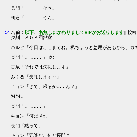
長門「…………そう」
朝倉「…………うん」
54
名前：
以下、名無しにかわりましてVIPがお送りします
[] 投稿
夕刻 ＳＯＳ団部室
ハルヒ「今日はここまでね。私ちょっと急用があるから、カ
長門「…………」ｺｸｯ
古泉「それでは失礼します」
みくる「失礼します～」
キョン「さて、帰るか……ん？」
ｸｲｸｲ…
長門「…………」
キョン「何だメg」
長門「黙って」
キョン「冗談だ。何だ長門？」