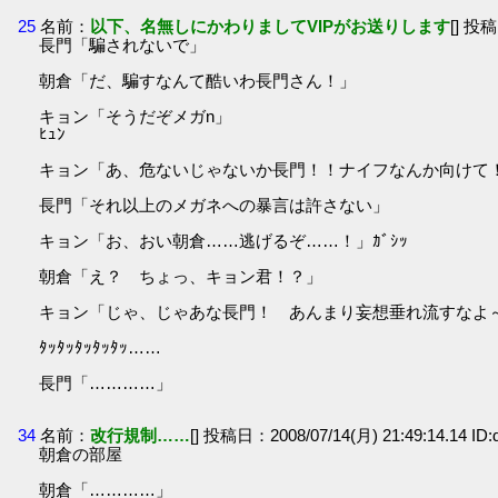
25
名前：
以下、名無しにかわりましてVIPがお送りします
[] 投稿
長門「騙されないで」
朝倉「だ、騙すなんて酷いわ長門さん！」
キョン「そうだぞメガn」
ﾋｭﾝ
キョン「あ、危ないじゃないか長門！！ナイフなんか向けて
長門「それ以上のメガネへの暴言は許さない」
キョン「お、おい朝倉……逃げるぞ……！」ｶﾞｼｯ
朝倉「え？ ちょっ、キョン君！？」
キョン「じゃ、じゃあな長門！ あんまり妄想垂れ流すなよ
ﾀｯﾀｯﾀｯﾀｯﾀｯ……
長門「…………」
34
名前：
改行規制……
[] 投稿日：2008/07/14(月) 21:49:14.14 ID
朝倉の部屋
朝倉「…………」