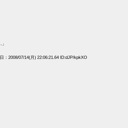
…」
日：2008/07/14(月) 22:06:21.64 ID:dJP/kpkXO