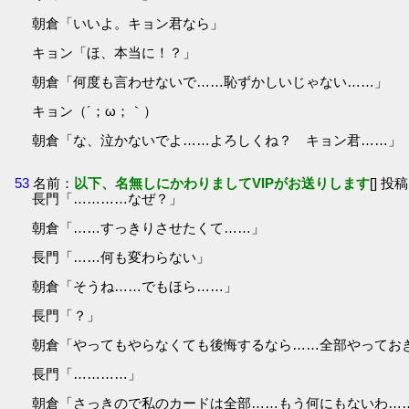
朝倉「いいよ。キョン君なら」
キョン「ほ、本当に！？」
朝倉「何度も言わせないで……恥ずかしいじゃない……」
キョン（´；ω；｀）
朝倉「な、泣かないでよ……よろしくね？ キョン君……」
53
名前：
以下、名無しにかわりましてVIPがお送りします
[] 投稿
長門「…………なぜ？」
朝倉「……すっきりさせたくて……」
長門「……何も変わらない」
朝倉「そうね……でもほら……」
長門「？」
朝倉「やってもやらなくても後悔するなら……全部やってお
長門「…………」
朝倉「さっきので私のカードは全部……もう何にもないわ…