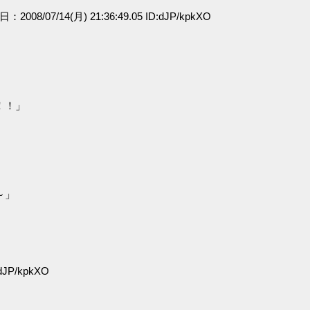
日：2008/07/14(月) 21:36:49.05 ID:dJP/kpkXO
！！」
～」
:dJP/kpkXO