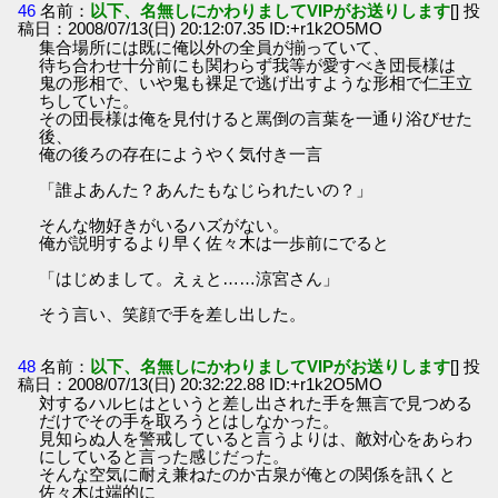
46
名前：
以下、名無しにかわりましてVIPがお送りします
[] 投
稿日：2008/07/13(日) 20:12:07.35 ID:+r1k2O5MO
集合場所には既に俺以外の全員が揃っていて、
待ち合わせ十分前にも関わらず我等が愛すべき団長様は
鬼の形相で、いや鬼も裸足で逃げ出すような形相で仁王立
ちしていた。
その団長様は俺を見付けると罵倒の言葉を一通り浴びせた
後、
俺の後ろの存在にようやく気付き一言
「誰よあんた？あんたもなじられたいの？」
そんな物好きがいるハズがない。
俺が説明するより早く佐々木は一歩前にでると
「はじめまして。えぇと……涼宮さん」
そう言い、笑顔で手を差し出した。
48
名前：
以下、名無しにかわりましてVIPがお送りします
[] 投
稿日：2008/07/13(日) 20:32:22.88 ID:+r1k2O5MO
対するハルヒはというと差し出された手を無言で見つめる
だけでその手を取ろうとはしなかった。
見知らぬ人を警戒していると言うよりは、敵対心をあらわ
にしていると言った感じだった。
そんな空気に耐え兼ねたのか古泉が俺との関係を訊くと
佐々木は端的に