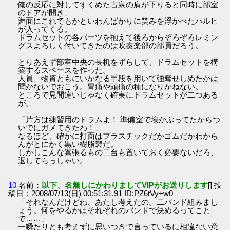
俺の反応に対してすくめた古泉の肩が下りると同時に部室
のドアが開き、
満面にこれでもかといわんばかりに笑みを浮かべたハルヒ
が入ってくる。
ドラムセットの各パーツを抱えて後ろからぞろぞろレミン
グスよろしく付いてきたのは吹奏楽部の部員だろう。
とりあえず部室中央の長机をずらして、ドラムセットを構
築するスペースを作った。
人員、物資ともにいかなる手段を用いて強奪せしめたかは
聞かないでおこう。胃痛や頭痛の種になりかねない。
ところで見間違いじゃなく確実にドラムセットが二つある
が。
「片方は練習用のドラムよ！ 準備室で埃かぶってたからつ
いでにガメてきたわ！」
なるほど、確かに打面はプラスチックだかゴムだかわから
んがとにかく黒い樹脂製だ。
しかしこんな嵩張るもの二台も置いておく必要ないだろ、
返してらっしゃい。
10
名前：
以下、名無しにかわりましてVIPがお送りします
[] 投
稿日：2008/07/13(日) 00:51:31.91 ID:PZ6tVy+w0
「それなんだけどね、あたし考えたの。二バンド組みまし
ょう。何をやるかはそれぞれのバンドで決めるってこと
で……」
一瞬たりとも考えずに思いつきで言っているに相違ない意