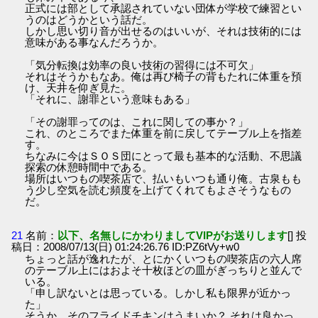
正式には部として承認されていない団体が学校で練習とい
うのはどうかという話だ。
しかし思い切り音が出せるのはいいが、それは技術的には
意味がある事なんだろうか。
「気分転換は効率の良い技術の習得には不可欠」
それはそうかもなあ。俺は再び椅子の背もたれに体重を預
け、天井を仰ぎ見た。
「それに、謝罪という意味もある」
「その謝罪ってのは、これに関しての事か？」
これ、のところでまた体重を前に戻してテーブル上を指差
す。
ちなみに今はＳＯＳ団にとって最も基本的な活動、不思議
探索の休憩時間中である。
場所はいつもの喫茶店で、払いもいつも通り俺。古泉もも
う少し空気を読む頻度を上げてくれてもよさそうなもの
だ。
21
名前：
以下、名無しにかわりましてVIPがお送りします
[] 投
稿日：2008/07/13(日) 01:24:26.76 ID:PZ6tVy+w0
ちょっと話が逸れたが、とにかくいつもの喫茶店の六人席
のテーブル上にはおよそ十枚ほどの皿がぎっちりと並んで
いる。
「申し訳ないとは思っている。しかし私も限界が近かっ
た」
そうか。そのフライドチキンはうまいか？ それは良かっ