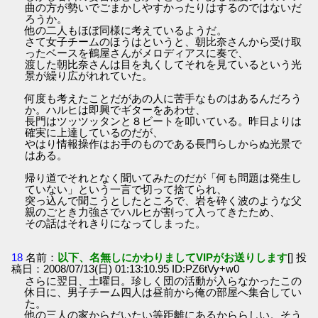
曲の方が勢いでごまかしやすかったりはするのではないだ
ろうか。
他の二人もほぼ同様に考えているようだ。
さて女子チームのほうはというと、朝比奈さんから受け取
ったベースを鶴屋さんがメロディアスに奏で、
渡した朝比奈さんは目を丸くしてそれを見ているという光
景が繰り広がれれていた。
何度も考えたことだがあの人に苦手なものはあるんだろう
か。ハルヒは即興でギターをあわせ、
長門はツッツッタンと８ビートを叩いている。昨日よりは
確実に上達しているのだが、
やはり情報操作はお手のものである長門らしからぬ光景で
はある。
帰り道でそれとなく聞いてみたのだが「何も問題は発生し
ていない」という一言で切って捨てられ、
突っ込んで聞こうとしたところで、岩を砕く波のような父
親のごとき力強さでハルヒが割って入ってきたため、
その話はそれきりになってしまった。
18
名前：
以下、名無しにかわりましてVIPがお送りします
[] 投
稿日：2008/07/13(日) 01:13:10.95 ID:PZ6tVy+w0
さらに翌日、土曜日。珍しく団の活動が入らなかったこの
休日に、男子チーム四人は昼前から俺の部屋へ集合してい
た。
他の三人の家からだいたい等距離にあるかららしい。そう