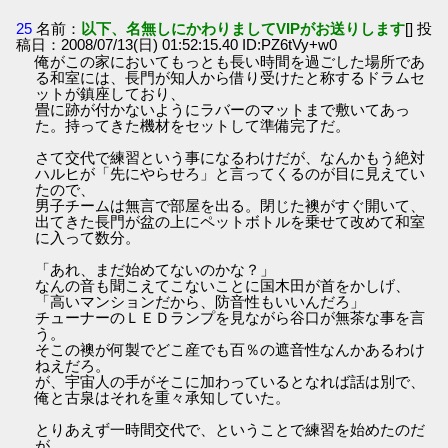
25
名前：
以下、名無しにかわりましてVIPがお送りします
[] 投
稿日：2008/07/13(日) 01:52:15.40 ID:PZ6tVy+w0
俺がこの家においてもっとも長い時間を過ごした場所であ
る和室には、長門が知人から借り受けたと称するドラムセ
ットが鎮座しており、
畳に跡が付かないようにラバーのマットまで敷いてあっ
た。持ってきた機材をセットして準備完了だ。
さて交代で練習という事になるわけだが、なんかもう絶対
ハルヒが「先にやらせろ」と言ってくるのが目に見えてい
たので、
男子チームは無言で部屋を出る。閉じた襖がすぐ開いて、
出てきた長門が盆の上にペットボトルを乗せて改めて和室
に入って数分。
「あれ、まだ始めてないのかな？」
なんの音も聞こえてこないことに国木田が首をかしげ、
「高いマンションだから、防音性もいいんだろ」
チューナーのＬＥＤランプを見ながら谷口が無茶な事を言
う。
そこの襖が何製でどこ産でも百％の遮音性なんかあるわけ
ねえだろ。
が、宇宙人の手がそこに加わっているとなれば話は別で、
俺と古泉はそれを重々承知していた。
とりあえず一時間交代で、ということで練習を始めたのだ
が、