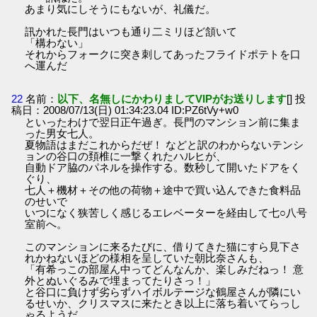
あまり気にしそうにもないが、礼儀だ。
訊かれた長門はいつも通り二ミリほど頷いて
「構わない」
それからフォークに突き刺してあったフライドポテトを口
へ運んだ
22
名前：
以下、名無しにかわりましてVIPがお送りします
[] 投
稿日：2008/07/13(日) 01:34:23.04 ID:PZ6tVy+w0
といったわけで翌日正午過ぎ。長門のマンション前に集ま
った男女七人。
夏物語はまだこれからだぜ！ などと訳のわからないテンシ
ョンの谷口の頚椎に一撃くれたハルヒが、
自動ドア脇のパネルを操作する。数秒して開いたドアをく
ぐり、
七人＋機材＋その他の荷物＋途中で買い込んできた食料品
のせいで
いつになく狭苦しく感じるエレベーターを経由して七○八号
室前へ。
このマンションに来るたびに、借りてきた猫にすら見下さ
れかねないほどの様相を呈していた朝比奈さんも、
「有希っこの部屋ん中ってどんなんか、楽しみだねっ！ 意
外とぬいぐるみで埋まってたりさっ！」
と谷口に負けず劣らずハイボルテージな鶴屋さんが隣にい
るせいか、クリスマスに来たとき以上に落ち着いてらっし
ゃるようだ。