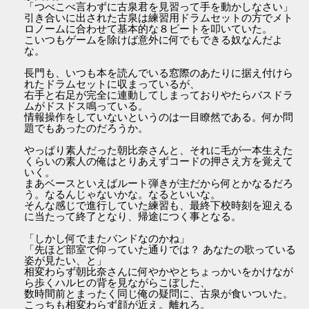
「つべこべ言わずに古泉君を見習って手を動かしなさい」
引き合いに出された古泉は練習用ドラムセットの方でメト
ロノームに合わせて基本的な８ビートを叩いていた。
こいつもゲームを除けば意外に何でもできる奴なんだよ
な。
長門も、いつも本を読んでいる窓際のあたりに据え付けら
れたドラムセットに収まっているが、
右手と右足が完全に連動してしまっておりやたらバスドラ
ムがドスドス鳴っている。
情報操作をしていないというのは一目瞭然である。何か問
題でもあったのだろうか。
やっぱり素人だった朝比奈さんと、それに毛が一本生えた
くらいの素人の俺はとりあえずコードの押さえ方を覚えて
いく。
まあベースといえばルート弾きが主だから何とかなるだろ
う。なるんじゃないかな。なるといいな。
そんな感じで進行していた練習も、最終下校時刻を迎える
に当たって終了となり、帰途につく事となる。
「しかし何でまたバンドなのかね」
「先ほど部室で仰っていた通りでは？ あなたの歌っている
姿が見たい、と」
相変わらず朝比奈さんに何やかやとちょっかいをかけなが
ら歩くハルヒの背を見ながらこぼした、
数時間前とまったく同じ俺の疑問に、古泉が食いついた。
こっちも相変わらず顔が近え。離れろ。