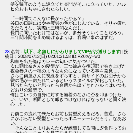
髪を猫耳のように逆立てた長門がそこに立っていた。ハル
ヒのおもちゃにされたらしい。
「一時間てこんなに長かったかぁ？」
谷口の口調にはやや疲労の色がにじんでいる。そりゃ疲れ
るだろうな、実際は三時間なんだし。
長門に聞いたわけではないが、多分そういうことだろう。
三年間時間を止め続けるよりは、容易い事のはずだ。
28
名前：
以下、名無しにかわりましてVIPがお送りします
[] 投
稿日：2008/07/13(日) 02:01:31.98 ID:PZ6tVy+w0
和室を出た俺はカレーの匂いに気がついた。
次に朝比奈さんの髪型が、三つ編みを後頭部で巻き上げた
夜会巻きの一種のようなものになっている事を発見し、
さらに鶴屋さんに視線をずらすと、両サイドのお団子から
髪の毛が一房たれているというスタイルに変化していた。
見当たらないと思ったら台所から出てきたハルヒはいつも
どおりの髪型で、
俺はこいつの自身に対する頓着のなさに否を叩きつけた
い、いや、断固として叩きつけなければならないと固く決
心した。
お前この流れで来たらお前も髪型変えるだろ。普通。さら
にかぶらない髪型といったらポニーテールだろう。なあお
い。
「そんなことよりあんたらが練習してる間に夕食作ってお
いたから、ちゃんと見ておきなさいよ。