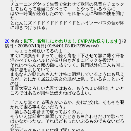
チューニングやって生音で合わせて歌詞の発音をチェック
してもらって適当にダベって……とやっているうちに
はや一時間が経過したので、それを伝えに和室の襖を開け
た。
とたんにズドドドドドドドドドドというツーバスの音が体
に叩きつけられる。
26
名前：
以下、名無しにかわりましてVIPがお送りします
[] 投
稿日：2008/07/13(日) 01:54:01.08 ID:PZ6tVy+w0
「ちょっと何覗いてるのよ！」
すぐに演奏が止まって、軽く肩を上下させて額に薄く汗を
浮かべているハルヒが振り向きざまにピックを投げた。
それはぺちんと俺の額に貼りつく。長門以外の二人も同じ
様に息を乱していて、
まあなんか朝比奈さんだけ特に消耗しているようにも見え
るが、とにかく居並ぶ美女の肌が上気しているさまという
のは、
正直大変よろしい光景ではある。もうちょい堪能したいと
ころではあるが用件は伝えねばなるまい。
「こんな堂々たる覗きがいるか、交代だ交代。そもそも覗
かれて困る事もないだろう」
「楽しみは本番まで取っておくのよ」
そういえば部室で練習してたときも曲合わせだけで歌って
はいなかったな。それほどもったいぶるものでもないだろ
うに。
額のピックをハルヒに投げ返してやる。