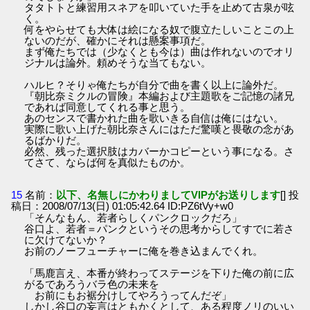
タタトトと練習用スネアを叩いていた手を止めて古泉が呟
く。
何をやらせても大体は絵になる奴で腹立たしいことこの上
ないのだが、確かにそれは懸案事項だ。
まず俺たちでは（少なくとも今は）曲は作れないのでオリ
ジナルは論外。頼めそうな当てもない。
ハルヒ？そりゃ俺たちが自分で曲を書く以上に論外だ。
『朝比奈ミクルの冒険』本編および主題歌をご記憶の諸兄
であれば同意してくれる事と思う。
あのセンスで書かれた曲を歌いきる自信は俺にはない。
実際に歌い上げた朝比奈さんにはただ驚嘆と畏敬の念があ
るばかりだ。
必然、残った選択肢はカバーかコピーという事になる。さ
てさて、ならば何を真似たものか。
15
名前：
以下、名無しにかわりましてVIPがお送りします
[] 投
稿日：2008/07/13(日) 01:05:42.64 ID:PZ6tVy+w0
「そんなもん、若者らしくパンクロックだろ」
谷口よ、若者＝パンクというその思考からしてすでに若さ
に欠けてないか？
お前のノーフューチャーに俺を巻き込まんでくれ。
「馬鹿言え、本番が終わってステージを下りた俺の前に広
がるであろうバラ色の未来を
お前にもお裾分けしてやろうってんだぞ」
しかし谷口の妄言はともかくとして、ある程度ノリのいい