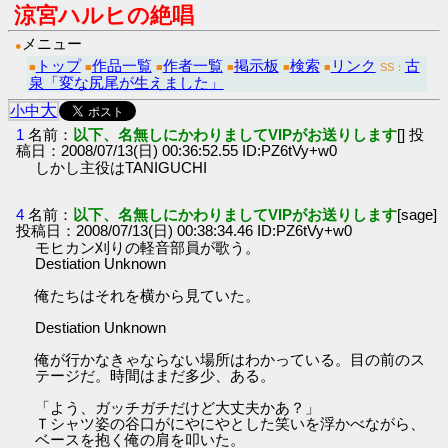
涼宮ハルヒの絶唱
メニュー
●
トップ
作品一覧
作者一覧
掲示板
検索
リンク
古
■
■
■
■
■
■
SS：
泉「変な尻尾が生えました」
大
小
中
1
名前：
以下、名無しにかわりましてVIPがお送りします
[] 投
稿日：2008/07/13(日) 00:36:52.55 ID:PZ6tVy+w0
しかし主役はTANIGUCHI
4
名前：
以下、名無しにかわりましてVIPがお送りします
[sage]
投稿日：2008/07/13(日) 00:38:34.46 ID:PZ6tVy+w0
モヒカン刈りの軽音部員が歌う。
Destiation Unknown
俺たちはそれを横から見ていた。
Destiation Unknown
俺が行かなきゃならない場所はわかっている。目の前のス
テージだ。時間はまだ多少、ある。
「よう、ガッチガチだけど大丈夫かあ？」
Ｔシャツ姿の谷口がにやにやとした笑いを浮かべながら、
ベースを抱く俺の肩を叩いた。