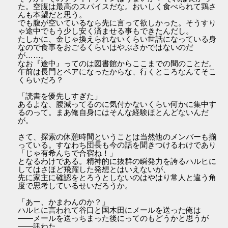
た。空腹は最高のスパイスだな。おいしく食べられて鶏さ
んも本望だと思う。
でも腹が空いているなら先に言って欲しかった。そうすり
ゃ途中でもう少し安く済ませる事もできたんだし。
たしかに、金じゃ換えられないくらい世話になっている身
なので食事をおごるくらいはやぶさかではないのだ
が……。
なお『途中』ってのは図書館からここまでの間のことだ。
午前は長門とペアになったからな、行くところなんてそこ
くらいだろ？
「読書を優先しすぎた」
あるよな、腹減ってるのに気付かないくらい何かに集中す
るのって。まあ俺自身にはそんな経験ほとんどないんだ
が。
さて、探索の休憩時間ということは当然他のメンバーも揃
っている。すなわち団長も今の話を聞きつけるわけであり
「じゃ有希んちで合宿ね！」
となるわけである。精神的に抜群の瞬発力を誇るハルヒに
してはさほど飛躍した発想とはいえないが、
先に家主に確認をとろうとしないのはやはり常人と違う角
度で思考しているせいだろうか。
「あー、かまわんのか？」
ハルヒに言われて谷口と国木田にメールを送った俺は
――メールを送っちまった後にってのもどうかと思うが
――訊ねた。