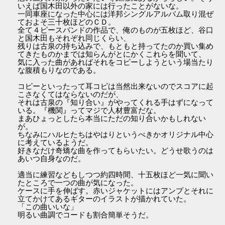
いえば国木田以外の家には行ったことがないな。
一同車座になった中心には洋邦シングルアルバム取り混ぜ
ておよそ三十枚ほどのＣＤ。
全て４ピースバンドの作品で、俺のものが五枚ほど、谷口
と国木田もそれぞれ同じくらい、
残りは古泉の持ち込みで、もともと持ってたのか買い集め
てきたものかまでは知らんがとにかくこれらを聞いて、
気に入った曲があればそれをコピーしようという場当たり
な腹積もりなのである。
コピーといったって耳コピは当然出来ないのでスコアに起
こさなくてはならないのだが、
それは古泉の『知り合い』がやってくれる手はずになって
いる。『機関』ってマジで人材豊富だな。
まあひょっとしたら本当にただの知り合いかもしれない
が。
ちなみにハルヒたちはやはりというべきかオリジナル中心
に考えているようだ。
好きなだけ奇矯な曲を作ってもらいたい。どうせ歌うのは
あいつ自身なのだ。
適当に練習などもしつつ約四時間、十五枚ほど一気に聞い
たところで一つの曲が気になった。
ケースに手を伸ばす。赤いジャケットにはアンプとそれに
立てかけてあるギターのイラストが描かれていた。
「この曲いいな」
明るい曲調でコードも割合簡単そうだ。