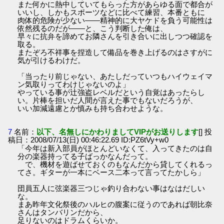
また何かに熱中していてもらった方があらゆる面で都合が
いいし、しかもスポーツなどに比べて練習、本番ともに
肉体的危険が少ない――精神的に大ヤケドを負う可能性は
依然残るのだが――と、こう判断した俺は、
早々に抗弁を諦めてお隣さんを引き合いに出しつつ確認を
取る。
またぞろ不祥事を捏造して備品を巻き上げるのはさすがに
気が引けるわけだ。
「当ったり前じゃない、あたしだっていつもハイウェイマ
ン気取りってわけじゃないのよ」
やっている事が辻強盗レベルだという自覚はあったらし
い。片棒を担いだ人間が言えた事でもないだろうが、
いい加減遠慮とか慎みも持ち合わせような。
7
名前：
以下、名無しにかわりましてVIPがお送りします
[] 投
稿日：2008/07/13(日) 00:46:22.69 ID:PZ6tVy+w0
「今年は新入部員がほとんどいなくて、入ってきたのは自
分の楽器持ってる子ばっかなんだって。
で、機材を遊ばせておくのもなんだから貸してくれるっ
てさ。ギターが一本にベース二本って言ってたかしら」
団員五人に弦楽器三つじゃ釣り合わない事はなはだしい
な。
まあ昨年文化祭後のハルヒの腹案に従うのであれば朝比奈
さんはタンバリンだから、
足りないのはドラムくらいか。