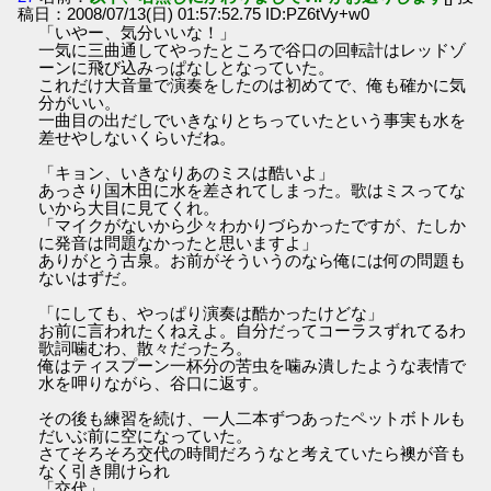
稿日：2008/07/13(日) 01:57:52.75 ID:PZ6tVy+w0
「いやー、気分いいな！」
一気に三曲通してやったところで谷口の回転計はレッドゾ
ーンに飛び込みっぱなしとなっていた。
これだけ大音量で演奏をしたのは初めてで、俺も確かに気
分がいい。
一曲目の出だしでいきなりとちっていたという事実も水を
差せやしないくらいだね。
「キョン、いきなりあのミスは酷いよ」
あっさり国木田に水を差されてしまった。歌はミスってな
いから大目に見てくれ。
「マイクがないから少々わかりづらかったですが、たしか
に発音は問題なかったと思いますよ」
ありがとう古泉。お前がそういうのなら俺には何の問題も
ないはずだ。
「にしても、やっぱり演奏は酷かったけどな」
お前に言われたくねえよ。自分だってコーラスずれてるわ
歌詞噛むわ、散々だったろ。
俺はティスプーン一杯分の苦虫を噛み潰したような表情で
水を呷りながら、谷口に返す。
その後も練習を続け、一人二本ずつあったペットボトルも
だいぶ前に空になっていた。
さてそろそろ交代の時間だろうなと考えていたら襖が音も
なく引き開けられ
「交代」