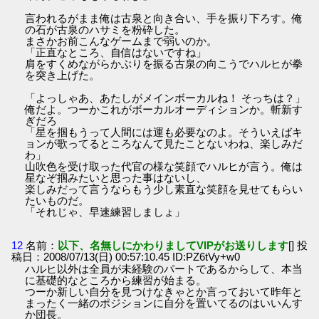
言われるがまま俺は古泉と向き合い、手を振り下ろす。俺
の石が古泉のハサミを粉砕した。
まさかお前こんなゲームまで弱いのか。
「正直なところ、自信はないですね」
肩をすくめながらかぶりを振る古泉の向こうでハルヒが拳
を突き上げた。
「よっしゃあ、あたしがメインボーカルね！ そっちは？」
俺だよ。つーかこれがボーカルオーディションか。斬新す
ぎだろ
「星を掴もうって人間には運も必要なのよ。そういえばキ
ョンが歌ってるところなんて見たことないわね、楽しみだ
わ」
山吹色を受け取った代官の様な笑顔でハルヒが言う。俺は
星なぞ掴みたいと思った事はないし、
楽しみだって言うならもう少し素直な笑顔を見せてもらい
たいものだ。
「それじゃ、早速練習しましょ」
12
名前：
以下、名無しにかわりましてVIPがお送りします
[] 投
稿日：2008/07/13(日) 00:57:10.45 ID:PZ6tVy+w0
ハルヒ以外は全員が未経験のパートであるからして、本当
に基礎的なところから練習が始まる。
つーか新しい自分を見つけなきゃとか言っておいて昨年と
まったく一緒のポジションに自分を置いてるのはいいんす
か団長。