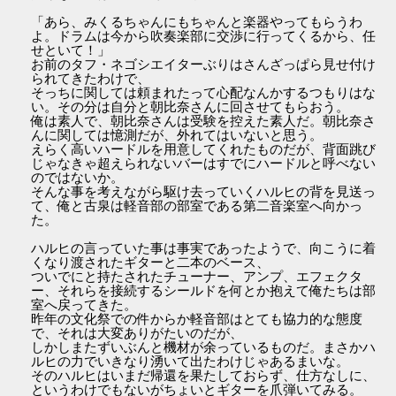
「あら、みくるちゃんにもちゃんと楽器やってもらうわ
よ。ドラムは今から吹奏楽部に交渉に行ってくるから、任
せといて！」
お前のタフ・ネゴシエイターぶりはさんざっぱら見せ付け
られてきたわけで、
そっちに関しては頼まれたって心配なんかするつもりはな
い。その分は自分と朝比奈さんに回させてもらおう。
俺は素人で、朝比奈さんは受験を控えた素人だ。朝比奈さ
んに関しては憶測だが、外れてはいないと思う。
えらく高いハードルを用意してくれたものだが、背面跳び
じゃなきゃ超えられないバーはすでにハードルと呼べない
のではないか。
そんな事を考えながら駆け去っていくハルヒの背を見送っ
て、俺と古泉は軽音部の部室である第二音楽室へ向かっ
た。
ハルヒの言っていた事は事実であったようで、向こうに着
くなり渡されたギターと二本のベース、
ついでにと持たされたチューナー、アンプ、エフェクタ
ー、それらを接続するシールドを何とか抱えて俺たちは部
室へ戻ってきた。
昨年の文化祭での件からか軽音部はとても協力的な態度
で、それは大変ありがたいのだが、
しかしまたずいぶんと機材が余っているものだ。まさかハ
ルヒの力でいきなり湧いて出たわけじゃあるまいな。
そのハルヒはいまだ帰還を果たしておらず、仕方なしに、
というわけでもないがちょいとギターを爪弾いてみる。