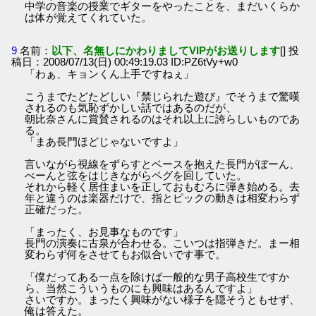
中学の音楽の授業でギターをやったことを、まだいくらか
は体が覚えてくれていた。
9
名前：
以下、名無しにかわりましてVIPがお送りします
[] 投
稿日：2008/07/13(日) 00:49:19.03 ID:PZ6tVy+w0
「わぁ、キョンくん上手ですねぇ」
こうまでたどたどしい『禁じられた遊び』でそうまで驚嘆
されるのも気恥ずかしい話ではあるのだが、
朝比奈さんに賞賛されるのはそれ以上に誇らしいものであ
る。
「まあ長門ほどじゃないですよ」
言いながら視線をずらすとベースを抱えた長門がぼーん、
べーんと弦をはじきながらペグを回していた。
それから軽く居住まいを正しておもむろに弾き始める。去
年と違うのは楽器だけで、指とピックの動きは相変わらず
正確だった。
「まったく、お見事なものです」
長門の演奏に古泉が合わせる。こいつは指弾きだ。まー相
変わらず何をさせてもお似合いです事で。
「僕だってある一点を除けば一般的な男子高校生ですか
ら、当然こういうものにも興味はあるんですよ」
さいですか。まったく興味がない様子を隠そうともせず、
俺は答えた。