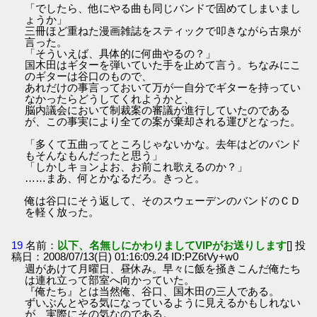
「でしたら、他にやる曲も同じバンドで固めてしまいまし
ょうか」
三冊ほど重ねた漫画雑誌をスティックで叩きながら古泉が
言った。
「そういえば、具体的に何曲やるの？」
国木田はギターを弾いていた手を止めて言う。ちなみにこ
のギターは谷口のもので、
あれだけの事言っておいて万が一自分でギターを持ってい
なかったらどうしてくれようかと、
脳内議会において制裁案の審議が進行していたのである
が、この事実により全ての案が棄却される運びとなった。
「多くて五曲ってところじゃないかな。去年はどのバンド
もそんなもんだったと思う」
「しかしキョンよお、お前これ歌えるのか？」
……まあ、何とかなるだろ。きっと。
俺は谷口にそう返して、そのスウェーデンのバンドのＣＤ
を軽く放った。
19
名前：
以下、名無しにかわりましてVIPがお送りします
[] 投
稿日：2008/07/13(日) 01:16:09.24 ID:PZ6tVy+w0
週があけて月曜日、昼休み。早々に飯を掻きこんだ俺たち
は連れ立って部室へ向かっていた。
『俺たち』とは当然俺、谷口、国木田の三人である。
ずいぶんとやる気になっているように見えるかもしれない
が、実際にその気なのである。