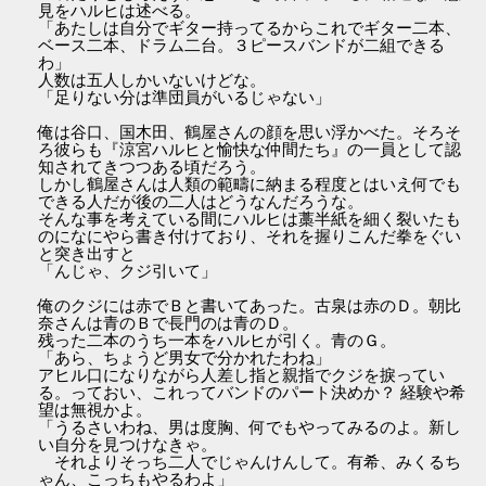
見をハルヒは述べる。
「あたしは自分でギター持ってるからこれでギター二本、
ベース二本、ドラム二台。３ピースバンドが二組できる
わ」
人数は五人しかいないけどな。
「足りない分は準団員がいるじゃない」
俺は谷口、国木田、鶴屋さんの顔を思い浮かべた。そろそ
ろ彼らも『涼宮ハルヒと愉快な仲間たち』の一員として認
知されてきつつある頃だろう。
しかし鶴屋さんは人類の範疇に納まる程度とはいえ何でも
できる人だが後の二人はどうなんだろうな。
そんな事を考えている間にハルヒは藁半紙を細く裂いたも
のになにやら書き付けており、それを握りこんだ拳をぐい
と突き出すと
「んじゃ、クジ引いて」
俺のクジには赤でＢと書いてあった。古泉は赤のＤ。朝比
奈さんは青のＢで長門のは青のＤ。
残った二本のうち一本をハルヒが引く。青のＧ。
「あら、ちょうど男女で分かれたわね」
アヒル口になりながら人差し指と親指でクジを捩ってい
る。っておい、これってバンドのパート決めか？ 経験や希
望は無視かよ。
「うるさいわね、男は度胸、何でもやってみるのよ。新し
い自分を見つけなきゃ。
それよりそっち二人でじゃんけんして。有希、みくるち
ゃん、こっちもやるわよ」