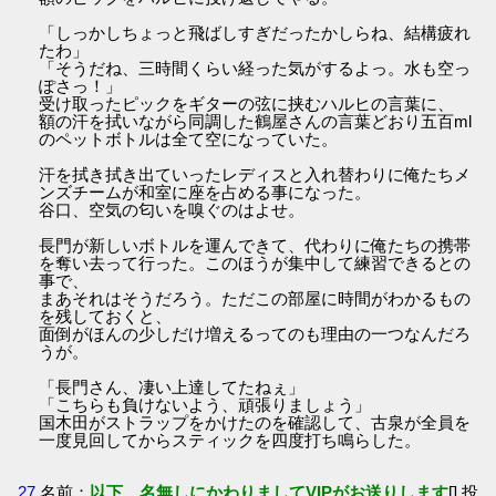
「しっかしちょっと飛ばしすぎだったかしらね、結構疲れ
たわ」
「そうだね、三時間くらい経った気がするよっ。水も空っ
ぽさっ！」
受け取ったピックをギターの弦に挟むハルヒの言葉に、
額の汗を拭いながら同調した鶴屋さんの言葉どおり五百ml
のペットボトルは全て空になっていた。
汗を拭き拭き出ていったレディスと入れ替わりに俺たちメ
ンズチームが和室に座を占める事になった。
谷口、空気の匂いを嗅ぐのはよせ。
長門が新しいボトルを運んできて、代わりに俺たちの携帯
を奪い去って行った。このほうが集中して練習できるとの
事で、
まあそれはそうだろう。ただこの部屋に時間がわかるもの
を残しておくと、
面倒がほんの少しだけ増えるってのも理由の一つなんだろ
うが。
「長門さん、凄い上達してたねぇ」
「こちらも負けないよう、頑張りましょう」
国木田がストラップをかけたのを確認して、古泉が全員を
一度見回してからスティックを四度打ち鳴らした。
27
名前：
以下、名無しにかわりましてVIPがお送りします
[] 投