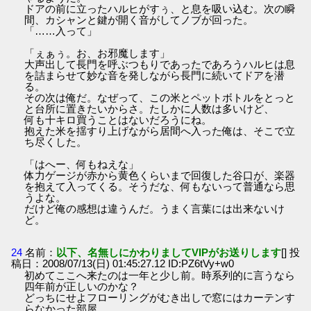
ドアの前に立ったハルヒがすぅ、と息を吸い込む。次の瞬
間、カシャンと鍵が開く音がしてノブが回った。
「……入って」
「ぇぁぅ。お、お邪魔します」
大声出して長門を呼ぶつもりであったであろうハルヒは息
を詰まらせて妙な音を発しながら長門に続いてドアを潜
る。
その次は俺だ。なぜって、この米とペットボトルをとっと
と台所に置きたいからさ。たしかに人数は多いけど、
何も十キロ買うことはないだろうにね。
抱えた米を揺すり上げながら居間へ入った俺は、そこで立
ち尽くした。
「はへー、何もねえな」
体力ゲージが赤から黄色くらいまで回復した谷口が、楽器
を抱えて入ってくる。そうだな、何もないって普通なら思
うよな。
だけど俺の感想は違うんだ。うまく言葉には出来ないけ
ど。
24
名前：
以下、名無しにかわりましてVIPがお送りします
[] 投
稿日：2008/07/13(日) 01:45:27.12 ID:PZ6tVy+w0
初めてここへ来たのは一年と少し前。時系列的に言うなら
四年前が正しいのかな？
どっちにせよフローリングがむき出しで窓にはカーテンす
らなかった部屋。