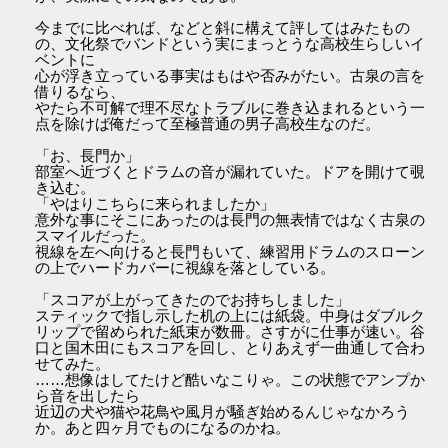
今までに比べれば、などと斜に構えて評してはみたもの
の、文化祭でバンドという実にまっとうな高校生らしいイ
ベントに
心が浮き立っている事実はもはや否みがたい。古泉の言を
借りるなら、
やたら不可解で理不尽なトラブルに巻き込まれるという一
点を除けば俺だって至極普通の男子高校生なのだ。
「お、長門か」
部室へ近づくとドラムの音が漏れていた。ドアを開けて覗
き込む。
「やはりこちらに来られましたか」
意外な事にそこにあったのは長門の無表情ではなく古泉の
スマイルだった。
視線を左へ向けると長門もいて、練習用ドラムのスローン
の上でハードカバーに視線を落としている。
「スコアが上がってきたのでお持ちしました」
スティックで指し示した机の上には紙袋。中身はダブルク
リップで留められた紙束が数冊。さすがに仕事が速い。谷
口と国木田にもスコアを回し、とりあえず一曲通して合わ
せてみた。
……想像はしてたけど酷いなこりゃ。この状態でアンプか
ら音を出したら
近辺の犬や猫や花鳥や風月が騒ぎ始めるんじゃなかろう
か。あと四ヶ月でものになるのかね。