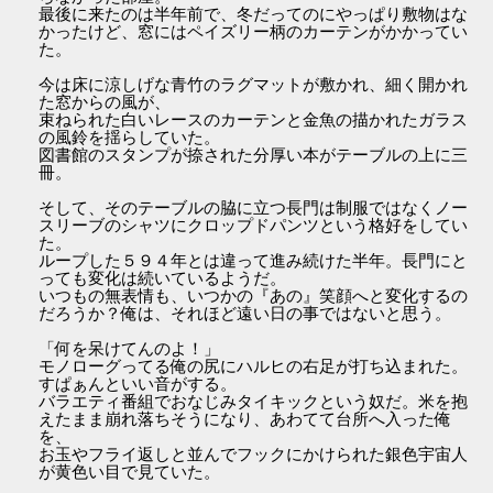
最後に来たのは半年前で、冬だってのにやっぱり敷物はな
かったけど、窓にはペイズリー柄のカーテンがかかってい
た。
今は床に涼しげな青竹のラグマットが敷かれ、細く開かれ
た窓からの風が、
束ねられた白いレースのカーテンと金魚の描かれたガラス
の風鈴を揺らしていた。
図書館のスタンプが捺された分厚い本がテーブルの上に三
冊。
そして、そのテーブルの脇に立つ長門は制服ではなくノー
スリーブのシャツにクロップドパンツという格好をしてい
た。
ループした５９４年とは違って進み続けた半年。長門にと
っても変化は続いているようだ。
いつもの無表情も、いつかの『あの』笑顔へと変化するの
だろうか？俺は、それほど遠い日の事ではないと思う。
「何を呆けてんのよ！」
モノローグってる俺の尻にハルヒの右足が打ち込まれた。
すぱぁんといい音がする。
バラエティ番組でおなじみタイキックという奴だ。米を抱
えたまま崩れ落ちそうになり、あわてて台所へ入った俺
を、
お玉やフライ返しと並んでフックにかけられた銀色宇宙人
が黄色い目で見ていた。