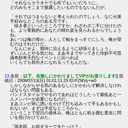
「それならカラオケでも何でもいいだろうに」
どのみちそこまで披露したいものでもないんだが。
「それではつまらないと考えられたのでしょう。なにせ派
手好みなところのある方です。
傾き者といったところですか。わざわざ二手に分けたの
も、より客観的にあなたの晴れ姿を見られるからでしょう
ね」
あいつは俺の母か。人として軸をまっすぐにしろ、俺が望
むのはそれだけだ。
「なんにせよ、期待に沿えるように頑張りましょう」
ずいぶんとやる気だね。まあ今までやってきた珍妙不可思
議奇妙奇天烈なイベントに比べれば
いくらでも前向きになれるってもんだな。
13
名前：
以下、名無しにかわりましてVIPがお送りします
[] 投
稿日：2008/07/13(日) 01:01:11.29 ID:PZ6tVy+w0
しかしながらやる気のあるなしにかかわらず解決しなけれ
ばならない問題もある。
バンドスタイルでやるのであればどうしたって最低あと一
人メンバーが必要になるのだ。
まあコンピ研に誘いをかけて打ち込みって手もあるかもし
れないが、まずは手近なところから。
ということで翌日の昼休み、俺はともに机を囲む悪友に問
いを投げかけてみた。
「国木田、お前ギターできたっけ？」