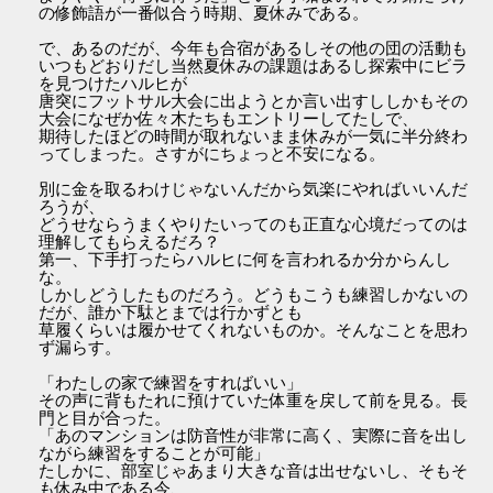
の修飾語が一番似合う時期、夏休みである。
で、あるのだが、今年も合宿があるしその他の団の活動も
いつもどおりだし当然夏休みの課題はあるし探索中にビラ
を見つけたハルヒが
唐突にフットサル大会に出ようとか言い出すししかもその
大会になぜか佐々木たちもエントリーしてたしで、
期待したほどの時間が取れないまま休みが一気に半分終わ
ってしまった。さすがにちょっと不安になる。
別に金を取るわけじゃないんだから気楽にやればいいんだ
ろうが、
どうせならうまくやりたいってのも正直な心境だってのは
理解してもらえるだろ？
第一、下手打ったらハルヒに何を言われるか分からんし
な。
しかしどうしたものだろう。どうもこうも練習しかないの
だが、誰か下駄とまでは行かずとも
草履くらいは履かせてくれないものか。そんなことを思わ
ず漏らす。
「わたしの家で練習をすればいい」
その声に背もたれに預けていた体重を戻して前を見る。長
門と目が合った。
「あのマンションは防音性が非常に高く、実際に音を出し
ながら練習をすることが可能」
たしかに、部室じゃあまり大きな音は出せないし、そもそ
も休み中である今、