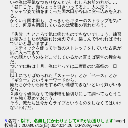
いや俺は平気なつもりなんだが、むしろお前の方が……
「谷口こそ、顔ちょっと引きつってるよ。大丈夫？」
Ｙシャツ姿で袖をまくった国木田が谷口に突っ込みを入れ
る。
かくいう国木田も、さっきからギターのストラップを気に
して、何度も調節しているのは緊張の表れだろう。
「失敗したところで気に病むものでもないでしょう。練習
は積みましたが所詮付け焼刃です。楽しんでやれればそれ
でいいと思いますよ」
スティックを使って手首のストレッチをしていた古泉が
話に入ってきて、
その話というのをどこでしているかと言えば講堂の舞台袖
だ。
ついでに時は十月、俺にとっては二度目の北高祭の一日
目。
以上にちりばめられた『ステージ』とか『ベース』とか
『ギター』というキーワードから、
俺たちが今から何をするのか連想できないという奴がいる
なら、
Ｘ線なり磁気なりで脳味噌を輪切りにして調べてもらうこ
とを強く奨めておこう。
そう、俺たちは今からライブというものをしなくてはいけ
ないわけだ。
5
名前：
以下、名無しにかわりましてVIPがお送りします
[sage]
投稿日：2008/07/13(日) 00:40:14.26 ID:PZ6tVy+w0