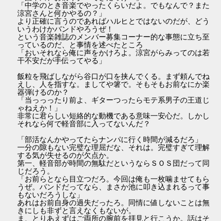
「中学のとき音楽でやったくらいだよ。でもなんで？また
涼宮さんと何かやるの？」
より正確に言うのであればハルヒとではないのだが、どう
いうわけかバンドやろうぜ！
という音楽雑誌のメンバー募集コーナー的な事態に立ち至
っているのだ、と事情を述べたところ
「おいそれなら俺に声をかけろよ。涼宮がらみってのは若
干不安だが手伝ってやる」
飯粒を飛ばしながら谷口が口を挟んでくる。まず頼んでね
えし、人を指すな。ましてや箸で。そもそもお前なにか楽
器弾けるのか？
「当っっったり前よ、ギターつったらモテ系男子の王道じ
ゃねえか！」
非常に君らしい短絡的な動機である意味一安心だ。しかし
それなら何で軽音部に入ってないんだ？
「部活なんかやってたらナンパに行く時間が減るだろ」
一分の隙もない完璧な理屈だな、それは。完璧すぎて理解
する気が失せるのが欠点か。
第一、軽音部が時間の無駄だというならＳＯＳ団だって同
じだろう。
「お前らとなら目立つだろ。今回は俺も一枚噛ませてもら
うぜ。バンドだってなら、まさか池に叩き込まれるって事
もないだろうしな」
あれはお前自身の過失だったろ。同情に値しないことは無
きにしも非ずと言えなくもないが。
ま、とりあえずはご両所の腕前を拝見と行こうか。話はそ