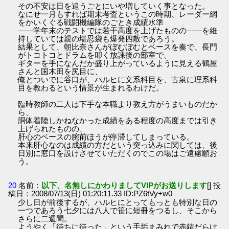
その不安は日を追うごとにいや増していく事となった。
なにせ一月もすれば期末考査というこの時期、レーダー網
をかいくぐる戦闘機編隊のごとき成績水準
――学年末のテストでは若干高度を上げたものの――を維
持していては親の堪忍袋も爆発四散であろう。
結果として、朝比奈さんがぼむぼむとベースを奏で、長門
がトコトコとドラムを叩く放課後の部室で、
ギターを手になんだか盛り上がっているように見える鶴屋
さんと国木田を尻目に、
俺とついでに谷口が、ハルヒに文系科目を、古泉に理系科
目を教わるという情景が生まれるわけだ。
臨時教師の二人は下手な本職より教え方がうまいものだか
ら、
胴体着陸しかねなかった成績をある程度の高度までは引き
上げられたものの、
肝心のベースの腕前ほうが停滞してしまっている。
本来肝心なのは成績の方だという突っ込みに関しては、後
日別に窓口を設けさせていただくのでこの場はご遠慮願お
う。
20
名前：
以下、名無しにかわりましてVIPがお送りします
[] 投
稿日：2008/07/13(日) 01:20:11.33 ID:PZ6tVy+w0
少し日が前後するが、ハルヒにとってもっとも特別な日の
一つであろう七夕には八人で笹に短冊をつるし、そこから
さらに二週間。
ようやく「待ちに待った」という手垢まみれで赤錆だらけ