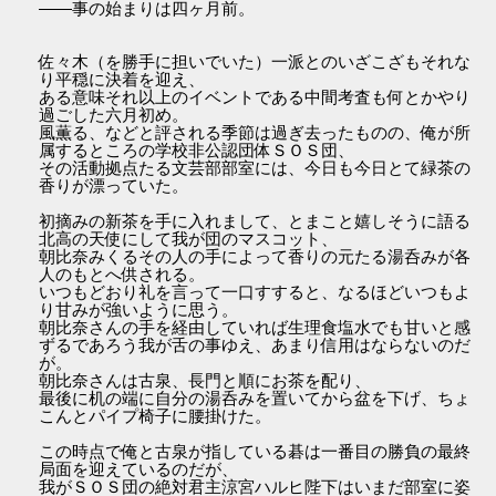
――事の始まりは四ヶ月前。
佐々木（を勝手に担いでいた）一派とのいざこざもそれな
り平穏に決着を迎え、
ある意味それ以上のイベントである中間考査も何とかやり
過ごした六月初め。
風薫る、などと評される季節は過ぎ去ったものの、俺が所
属するところの学校非公認団体ＳＯＳ団、
その活動拠点たる文芸部部室には、今日も今日とて緑茶の
香りが漂っていた。
初摘みの新茶を手に入れまして、とまこと嬉しそうに語る
北高の天使にして我が団のマスコット、
朝比奈みくるその人の手によって香りの元たる湯呑みが各
人のもとへ供される。
いつもどおり礼を言って一口すすると、なるほどいつもよ
り甘みが強いように思う。
朝比奈さんの手を経由していれば生理食塩水でも甘いと感
ずるであろう我が舌の事ゆえ、あまり信用はならないのだ
が。
朝比奈さんは古泉、長門と順にお茶を配り、
最後に机の端に自分の湯呑みを置いてから盆を下げ、ちょ
こんとパイプ椅子に腰掛けた。
この時点で俺と古泉が指している碁は一番目の勝負の最終
局面を迎えているのだが、
我がＳＯＳ団の絶対君主涼宮ハルヒ陛下はいまだ部室に姿