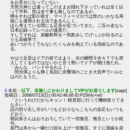
をお見せになっていない。
天照大神とは違ってこのままお隠れ下さっていれば全く以
って平和、世は全て事も無しなのであるが、
噂をすれば影が差す、マーフィーズロウは世のいかなる局
面にも適用される法であるらしく、
ほら考えている間にも足音が近づいてきた。二百ｍ走なら
日本記録ってレベルの速度だ。
そしてそれは、炭酸飲料を一気飲みしてげっぷが出るのよ
りも高確率で、
あいつがろくでもないたくらみを抱えている兆候なのであ
る。
やはり足音はドアの前で止まり、次の瞬間ＳＷＡＴでも突
入してくるのではないかと言う勢いでドアが開け放たれ、
「みんな、バンドやるわよ！」
閃光弾よりも輝く笑顔に音響弾のごとき大音声でハルヒ
はのたもうた。
6
名前：
以下、名無しにかわりましてVIPがお送りします
[sage]
投稿日：2008/07/13(日) 00:42:48.68 ID:PZ6tVy+w0
「というわけだからキョン！ 軽音部に行って機材借りてき
なさい！」
話の切り出し方がいつもどおりならこちらの反応もいつも
どおり。
朝比奈さんはおろおろしていて一切無言。無言というか絶
句。
長門は本から一瞬だけ顔を上げ一切無言。すぐに視線を戻