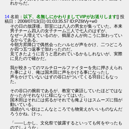
れからだ。
14
名前：
以下、名無しにかわりましてVIPがお送りします
[] 投
稿日：2008/07/13(日) 01:03:35.57 ID:PZ6tVy+w0
その日の放課後。部室には八人の男女が集っていた。本来
男子チーム四人の女子チーム三人で七人のはずが、
なぜ一人増えているのか。鶴屋さんが向こうに加わってい
るからである。
今朝方昇降口で偶然会ったハルヒが声をかけ、二つどころ
か四つ五つ返事で加わったのだ。
見てきたように言うと思われているかもしれないが、実際
に見たので確かだ。
我が校きってのマルチロールファイターを先に押さえられ
た事により、俺は国木田に声をかける事になったし
声をかけていないはずの谷口がついてくる羽目にもなっ
た。
その谷口の腕前であるが、教室で豪語していたほどではな
かったがそれなりに様になってはいた。
国木田はそれには劣るがそれでも俺よりはスムーズに指が
動いている。
成績がいい奴はこんなところでも物覚えがいいものなんだ
ろうかね。けっ。
「――しかし、文化祭で披露するといっても何をやったも
のでしょうか」