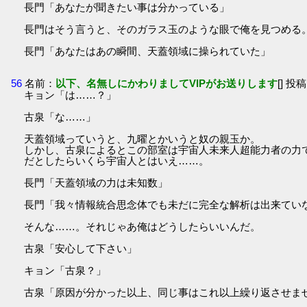
長門「あなたが聞きたい事は分かっている」
長門はそう言うと、そのガラス玉のような眼で俺を見つめる
長門「あなたはあの瞬間、天蓋領域に操られていた」
56
名前：
以下、名無しにかわりましてVIPがお送りします
[] 投稿
キョン「は……？」
古泉「な……」
天蓋領域っていうと、九曜とかいうと奴の親玉か。
しかし、古泉によるとこの部室は宇宙人未来人超能力者の力
だとしたらいくら宇宙人とはいえ……。
長門「天蓋領域の力は未知数」
長門「我々情報統合思念体でも未だに完全な解析は出来てい
そんな……。それじゃあ俺はどうしたらいいんだ。
古泉「安心して下さい」
キョン「古泉？」
古泉「原因が分かった以上、同じ事はこれ以上繰り返させま