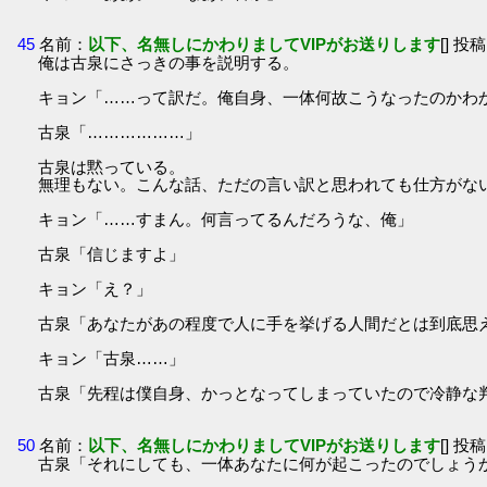
45
名前：
以下、名無しにかわりましてVIPがお送りします
[] 投稿
俺は古泉にさっきの事を説明する。
キョン「……って訳だ。俺自身、一体何故こうなったのかわ
古泉「………………」
古泉は黙っている。
無理もない。こんな話、ただの言い訳と思われても仕方がな
キョン「……すまん。何言ってるんだろうな、俺」
古泉「信じますよ」
キョン「え？」
古泉「あなたがあの程度で人に手を挙げる人間だとは到底思
キョン「古泉……」
古泉「先程は僕自身、かっとなってしまっていたので冷静な
50
名前：
以下、名無しにかわりましてVIPがお送りします
[] 投稿
古泉「それにしても、一体あなたに何が起こったのでしょう