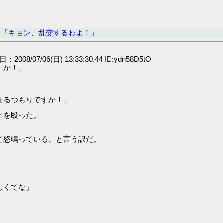
ヒ「キョン、乱交するわよ！」
日：2008/07/06(日) 13:33:30.44 ID:ydn58D5tO
すか！」
せるつもりですか！」
ヒを殴った。
て怒鳴っている、と言う訳だ。
しくてな」