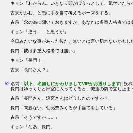
キョン「わからん。いきなり頭がぼうっとして、気付いたら
古泉がふむ、と顎に手を当て考えるポーズをする。
古泉「念の為に聞いておきますが、あなたは多重人格者では
キョン「違う……と思うが」
今日みたいな事があった後だ。無いとは言い切れないかもし
長門「彼は多重人格者では無い」
キョン「長門！」
古泉「長門さん？」
52
名前：
以下、名無しにかわりましてVIPがお送りします
[] 投稿
長門はゆっくりと部室に入ってくると、俺達の前で立ち止ま
古泉「長門さん、涼宮さんはどうしたのですか？」
長門「問題ない。朝比奈みくるが手当てをしている」
古泉「そうですか……」
キョン「なあ、長門」