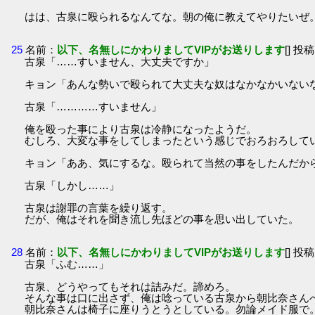
はは、古泉に殴られるなんてな。朝の俺に教えてやりたいぜ
25
名前：
以下、名無しにかわりましてVIPがお送りします
[] 投稿
古泉「……すいません、大丈夫ですか」
キョン「あんな勢いで殴られて大丈夫な奴はなかなかいない
古泉「…………すいません」
俺を殴った事により古泉は冷静になったようだ。
むしろ、大変な事をしてしまったという感じでおろおろして
キョン「ああ、気にするな。殴られて当然の事をしたんだか
古泉「しかし……」
古泉は謝罪の言葉を繰り返す。
だが、俺はそれを聞き流し先ほどの事を思い出していた。
28
名前：
以下、名無しにかわりましてVIPがお送りします
[] 投稿
古泉「ふむ……」
古泉、どうやってもそれは詰みだ。諦めろ。
そんな事は口に出さず、俺は唸っている古泉から朝比奈さん
朝比奈さんは椅子に座りうとうとしている。勿論メイド服で