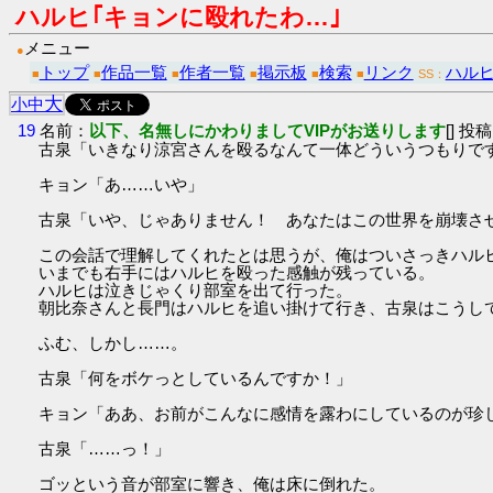
ハルヒ｢キョンに殴れたわ…｣
メニュー
●
トップ
作品一覧
作者一覧
掲示板
検索
リンク
ハル
■
■
■
■
■
■
SS：
大
小
中
19
名前：
以下、名無しにかわりましてVIPがお送りします
[] 投稿
古泉「いきなり涼宮さんを殴るなんて一体どういうつもりで
キョン「あ……いや」
古泉「いや、じゃありません！ あなたはこの世界を崩壊さ
この会話で理解してくれたとは思うが、俺はついさっきハル
いまでも右手にはハルヒを殴った感触が残っている。
ハルヒは泣きじゃくり部室を出て行った。
朝比奈さんと長門はハルヒを追い掛けて行き、古泉はこうし
ふむ、しかし……。
古泉「何をボケっとしているんですか！」
キョン「ああ、お前がこんなに感情を露わにしているのが珍
古泉「……っ！」
ゴッという音が部室に響き、俺は床に倒れた。