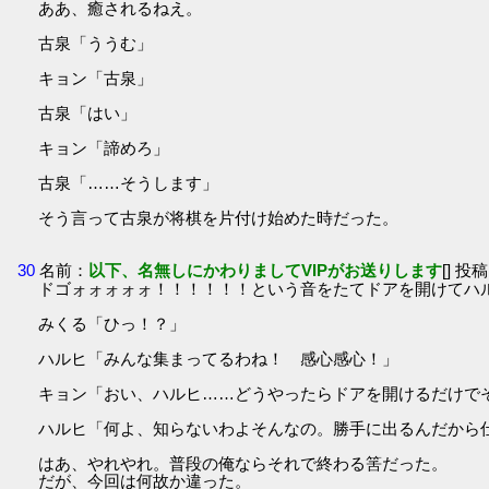
ああ、癒されるねえ。
古泉「ううむ」
キョン「古泉」
古泉「はい」
キョン「諦めろ」
古泉「……そうします」
そう言って古泉が将棋を片付け始めた時だった。
30
名前：
以下、名無しにかわりましてVIPがお送りします
[] 投稿
ドゴォォォォォ！！！！！！という音をたてドアを開けてハ
みくる「ひっ！？」
ハルヒ「みんな集まってるわね！ 感心感心！」
キョン「おい、ハルヒ……どうやったらドアを開けるだけで
ハルヒ「何よ、知らないわよそんなの。勝手に出るんだから
はあ、やれやれ。普段の俺ならそれで終わる筈だった。
だが、今回は何故か違った。