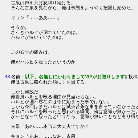
古泉は声を荒げ怒鳴り続ける。
そんな古泉を見ながら、俺は事態をようやく把握し始めた。
キョン「……ああ……」
そうか。
さっきハルヒが倒れていたのは。
ハルヒが泣いていたのは。
この右手の痛みは。
俺がハルヒを殴ったというのか。
43
名前：
以下、名無しにかわりましてVIPがお送りします
[] 投稿
俺は古泉に殴られた頬に手を当てる。
しかし何故だ。
俺自身ハルヒを殴る理由が見当たらない。
ハルヒが理不尽なのは今に始まった事ではない。
しかも今回はまだハルヒは滅茶苦茶な事を言っていなかった
それにハルヒを殴ったと思われる瞬間、俺は意識が無かった
かっとなって殴ったというなら、意識が無いことなど有り得
古泉「あの……本当に大丈夫ですか？」
キョン「ああ。……なあ、古泉」