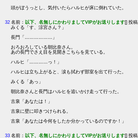
頭がぼうっとし、気付いたらハルヒが床に倒れていた。
32
名前：
以下、名無しにかわりましてVIPがお送りします
[] 投稿
みくる「す、涼宮さん？」
長門「………………」
おろおろしている朝比奈さん。
あの長門でさえ目を見開きこちらを見ている。
ハルヒ「…………っ！」
ハルヒは立ち上がると、涙も拭わず部室を出て行った。
みくる「あっ」
朝比奈さんと長門はハルヒを追いかけ走って行った。
古泉「あなたは！」
古泉に壁に叩きつけられる。
古泉「あなたは今何をしたか分かっているのですか！」
33
名前：
以下、名無しにかわりましてVIPがお送りします
[] 投稿