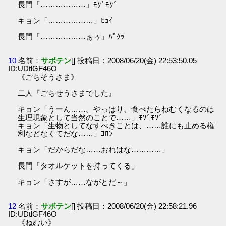
長門「………………」ﾓｸﾞﾓｸﾞ
キョン「………………」ﾋｮｲ
長門「………………ぁぅ」ﾊﾟｸｯ
10
名前：
サボテン
[] 投稿日：2008/06/20(金) 22:53:50.05
ID:UDtlGF46O
《ごちそうさま》
二人『ごちせうさまでした』
キョン「うーん……。やっぱり、食べたらねむくなるのは
生理現象として当然のことで……」ﾓｿﾞﾓｿﾞ
キョン「生物としてなすべきことは、……誰にも止める権
利などなくてだな……」ｺﾛﾝ
キョン「だからだな……おれはな…………」
長門「タオルケットを持ってくる」
キョン「さすが……ながとだ～」
12
名前：
サボテン
[] 投稿日：2008/06/20(金) 22:58:21.96
ID:UDtlGF46O
《ねむい》