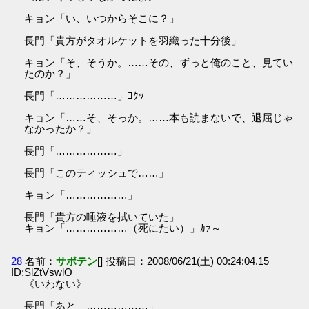
キョン「い、いつからそこに？」
長門「貴方がタオルケットを羽織った十分後」
キョン「そ、そうか。……その、ずっと俺のこと、見てい
たのか？」
長門「………………」ｺｸｯ
キョン「……そ、そっか。……本も読まないで、退屈じゃ
なかったか？」
長門「………………」
長門「このティッシュで……」
キョン「………………」
長門「貴方の唾液を拭いていた」
キョン「………………（死にたい）」ｶｧ～
28
名前：
サボテン
[] 投稿日：2008/06/21(土) 00:24:04.15
ID:SlZtVswlO
《いわない》
長門「あと、………………」