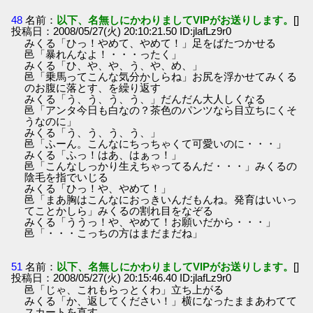
48
名前：
以下、名無しにかわりましてVIPがお送りします。
[]
投稿日：2008/05/27(火) 20:10:21.50 ID:jlafLz9r0
みくる「ひっ！やめて、やめて！」足をばたつかせる
邑「暴れんなよ！・・・ったく」
みくる「ひ、や、や、う、や、め、」
邑「乗馬ってこんな気分かしらね」お尻を浮かせてみくる
のお腹に落とす、を繰り返す
みくる「う、う、う、う、」だんだん大人しくなる
邑「アンタ今日も白なの？茶色のパンツなら目立ちにくそ
うなのに」
みくる「う、う、う、う、」
邑「ふーん。こんなにちっちゃくて可愛いのに・・・」
みくる「ふっ！はあ、はぁっ！」
邑「こんなしっかり生えちゃってるんだ・・・」みくるの
陰毛を指でいじる
みくる「ひっ！や、やめて！」
邑「まあ胸はこんなにおっきいんだもんね。発育はいいっ
てことかしら」みくるの割れ目をなぞる
みくる「ううっ！や、やめて！お願いだから・・・」
邑「・・・こっちの方はまだまだね」
51
名前：
以下、名無しにかわりましてVIPがお送りします。
[]
投稿日：2008/05/27(火) 20:15:46.40 ID:jlafLz9r0
邑「じゃ、これもらっとくわ」立ち上がる
みくる「か、返してください！」横になったままあわてて
スカートを直す