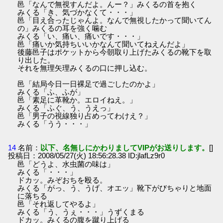
邑「なんで無視すんだよ。んー？」みくるの首を抱く
みくる「き、気づかなくて・・・」
邑「目え合ったじゃんよ。なんで無視したかって聞いてん
の」みくるの耳を強く噛む
みくる「い、痛い、痛いです・・・」
邑「痛いか気持ちいいかなんて聞いてねえんだよ」
後藤邑子はポケットから今朝取り上げたみくるの靴下を取
り出した。
それを無理矢理みくるの口に押し込む。
邑「結局今日一日裸足で過ごしたのかよ」
みくる「ふ、ふが」
邑「素足に革靴か。エロイねえ。」
みくる「ふぐ、う、うえっ」
邑「男子の視線独り占めってわけえ？」
みくる「うう・・・」
14
名前：
以下、名無しにかわりましてVIPがお送りします。
[]
投稿日：2008/05/27(火) 18:56:28.38 ID:jlafLz9r0
邑「どうよ、水虫菌の味は」
みくる「・・・」
ドカッ。みぞおちを殴る。
みくる「がっ、う、うげ、オエッ」靴下がびちゃりと地面
に落ちる
邑「それ返してやるよ」
みくる「う、うぇ・・・」うずくまる
ドカッ。みくるの腹を蹴り上げる