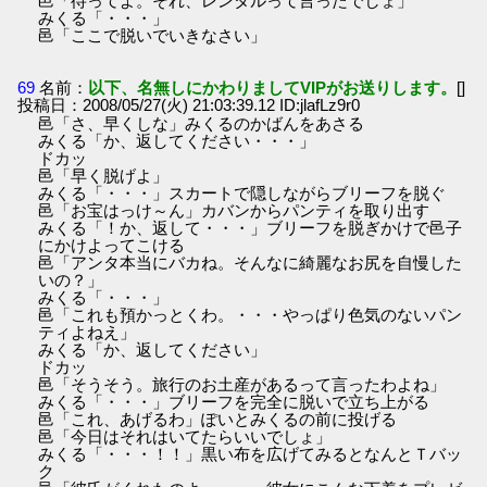
邑「待ってよ。それ、レンタルって言ったでしょ」
みくる「・・・」
邑「ここで脱いでいきなさい」
69
名前：
以下、名無しにかわりましてVIPがお送りします。
[]
投稿日：2008/05/27(火) 21:03:39.12 ID:jlafLz9r0
邑「さ、早くしな」みくるのかばんをあさる
みくる「か、返してください・・・」
ドカッ
邑「早く脱げよ」
みくる「・・・」スカートで隠しながらブリーフを脱ぐ
邑「お宝はっけ～ん」カバンからパンティを取り出す
みくる「！か、返して・・・」ブリーフを脱ぎかけで邑子
にかけよってこける
邑「アンタ本当にバカね。そんなに綺麗なお尻を自慢した
いの？」
みくる「・・・」
邑「これも預かっとくわ。・・・やっぱり色気のないパン
ティよねえ」
みくる「か、返してください」
ドカッ
邑「そうそう。旅行のお土産があるって言ったわよね」
みくる「・・・」ブリーフを完全に脱いで立ち上がる
邑「これ、あげるわ」ぽいとみくるの前に投げる
邑「今日はそれはいてたらいいでしょ」
みくる「・・・！！」黒い布を広げてみるとなんとＴバッ
ク