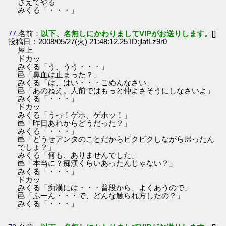
さえてやる
みくる「・・・」
77
名前：
以下、名無しにかわりましてVIPがお送りします。
[]
投稿日：2008/05/27(火) 21:48:12.25 ID:jlafLz9r0
屋上
ドカッ
みくる「う、うう・・・」
邑「鼻血は止まった？」
みくる「は、はい・・・ごめんなさい」
邑「あのねえ。人前ではもっと仲よさそうにしなさいよ」
みくる「・・・」
ドカッ
みくる「うっ！ゲホ、ゲホッ！」
邑「昨日あれからどうだった？」
みくる「・・・」
邑「どうせアンタのことだからビクビクしながら帰ったん
でしょ？」
みくる「何も、ありませんでした」
邑「本当に？痴漢くらいあったんじゃない？」
みくる「・・・」
ドカッ
みくる「痴漢には・・・普段から、よくあうので」
邑「ふーん・・・で、どんな触られ方したの？」
みくる「・・・」