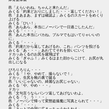
邑「えらいわね。ちゃんと来たんだ」
みくる「約束どおりにしました・・・返してください！」
邑「まあまあ、まずは確認よ」みくるのスカートをめくり
上げる
みくる「ひい！」
邑「あらあら、本当にノーパンで一日過ごしたんだ」
みくる「・・・」
邑「あんた本当にバカね。ブルマでもはいてりゃいいの
に」
みくる「・・・」
邑「約束だから返してあげるわ、これ」パンツを投げる
みくる「あ・・・」あわててそれを拾いにいく
ドカッみくるのお尻を蹴飛ばす
みくる「ぎゃふ！」みくるはまた顔からこけて、お尻が丸
出しになる
ぴろりろりん・・・
みくる「！や、やめて、撮らないで！」
ドカッ。生尻を靴の裏で蹴る
邑「いいじゃないの。綺麗なお尻じゃない」
みくる「や、やめ・・・」
ドカッ
邑「文句言うならパンツ返してあげないわよ。
みくる「う、う・・・」
邑「ノーパンで帰って変態盗撮魔に写真とられて・・・」
みくる「・・・」
邑「ネットで全国に広まっちゃうかもねえ」