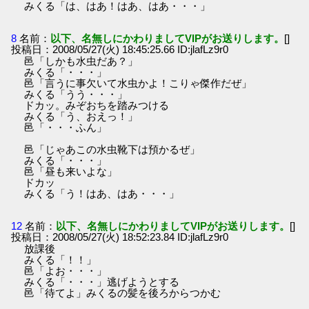
みくる「は、はあ！はあ、はあ・・・」
8
名前：
以下、名無しにかわりましてVIPがお送りします。
[]
投稿日：2008/05/27(火) 18:45:25.66 ID:jlafLz9r0
邑「しかも水虫だあ？」
みくる「・・・」
邑「言うに事欠いて水虫かよ！こりゃ傑作だぜ」
みくる「うう・・・」
ドカッ。みぞおちを踏みつける
みくる「う、おえっ！」
邑「・・・ふん」
邑「じゃあこの水虫靴下は預かるぜ」
みくる「・・・」
邑「昼も来いよな」
ドカッ
みくる「う！はあ、はあ・・・」
12
名前：
以下、名無しにかわりましてVIPがお送りします。
[]
投稿日：2008/05/27(火) 18:52:23.84 ID:jlafLz9r0
放課後
みくる「！！」
邑「よお・・・」
みくる「・・・」逃げようとする
邑「待てよ」みくるの髪を後ろからつかむ