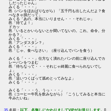
しだったじゃん」
みくる「・・・」
邑（パンをほおばりながら）「五千円も出したんだよ？食
べなきゃ損だって」
みくる「あの、本当にいりません・・・それじゃ」
邑「待てよ！」
ドカッ
邑「いるとかいらないとか聞いてないの。これ、命令。分
かる？」
みくる「・・・」
邑「アンダスタン？」
みくる「・・・」
邑「じゃ、食べなさい」（座り込んでパンを食う）
みくる「・・・」仕方なく潰れたパンの前に座り込んでカ
レーパンをつまむ
邑「待ちなって・・・それじゃ綺麗に食べられないでし
ょ」
みくる「・・・」
邑「這いつくばって舐めとってみなよ」
みくる「・・・」
みくる「・・・う、うっ・・・」
邑（コーヒー牛乳を飲みながら）「こうしてみると本当に
牛みたいね」
35
名前：
以下、名無しにかわりましてVIPがお送りします。
[]