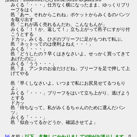
みくる「・・・」仕方なく横になったまま、ゆっくりブリ
ーフをはく
邑「あー、それからこれね」ポケットからみくるのパンツ
を取り出す
邑「これが高く売れるんだわ、こんなもんが」
みくる「！！か、返して！」立ち上がって邑子にすがり付
こうとする
ドカッ。みくる、ひざのブリーフに足がもつれて転ぶ。
邑「ネットってのは便利よねえ・・・」
みくる「・・・」
邑「どうしたの？早くはきなさいよ。せっかく買ってきて
あげたのに」
みくる「うう・・・」
邑「ま、アンタのお金だけどね」ブリーフを足で押して上
げてやる
邑「早くしなさいよ。いつまで私にお尻見せてるつもり
よ」
みくる「・・・」ブリーフをはいて立ち上がり、逃げよう
とする
ドカッ
邑「待ちなって。私がみくるちゃんのために選んだパン
ツ」
みくる「・・・」
邑「似合ってるかどうか、確認させてよ」
56
名前：
以下、名無しにかわりましてVIPがお送りします。
[]