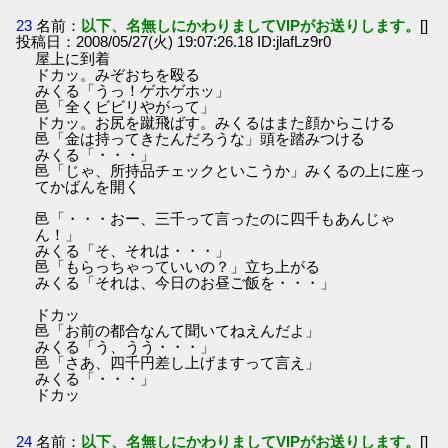
23
名前：
以下、名無しにかわりましてVIPがお送りします。
[]
投稿日：2008/05/27(火) 19:07:26.18 ID:jlafLz9r0
屋上に到着
ドカッ。みぞおちを殴る
みくる「うっ！ゲホゲホッ」
邑「全くビビリやがって」
ドカッ。お尻を蹴飛ばす。みくるはまた顔からこける
邑「金は持ってきたんだろうな」頭を踏みつける
みくる「・・・」
邑「じゃ、所持品チェックといこうか」みくるの上に座っ
てかばんを開く
邑「・・・おー、三千って言ったのに四千もあんじゃ
ん！」
みくる「そ、それは・・・」
邑「もらっちゃっていいの？」立ち上がる
みくる「それは、今日のお昼ご飯を・・・」
ドカッ
邑「お前の都合なんて聞いてねえんだよ」
みくる「う、うう・・・」
邑「さあ、四千円差し上げますって言え」
みくる「・・・」
ドカッ
24
名前：
以下、名無しにかわりましてVIPがお送りします。
[]