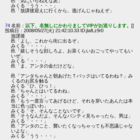
邑「気にいらねえなあ」
みくる「うう・・・」
邑「放課後迎えに行くから。逃げんじゃねえぞ」
74
名前：
以下、名無しにかわりましてVIPがお送りします。
[]
投稿日：2008/05/27(火) 21:42:10.33 ID:jlafLz9r0
放課後
邑「よし、これから街に出るぞ」
みくる「・・・」
邑「嬉しそうな顔しろよ。お茶くらいおごってやってもい
いぜ」
みくる「・・・」
邑「ま、アンタの金だけどな」
邑「アンタちゃんと朝あげたＴバックはいてるわね？」み
くるのお尻を触る
みくる「ひ、ひっ！」
邑「ちゃんとはいてるわね」
みくる「・・・」
邑「もう一度言ってあげるけど、それを穿いたあんたは本
当に色っぽいわ」
みくる「そ、そんなことないです」
邑「そうなんだよ。そんなパンティ見ちゃったら、男は」
みくる「・・・」
邑「アンタのこと、襲いたくなっちゃっても不思議じゃな
いよな」
みくる「うう・・・」