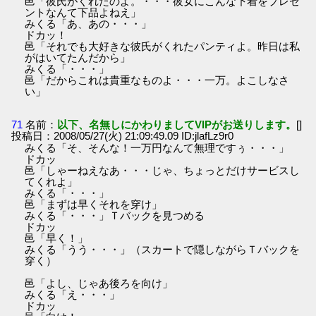
邑「彼氏がくれたのよ。・・・彼女にこんな下着をプレゼ
ントなんて下品よねえ」
みくる「あ、あの・・・」
ドカッ！
邑「それでも大好きな彼氏がくれたパンティよ。昨日は私
がはいてたんだから」
みくる「・・・」
邑「だからこれは貴重なものよ・・・一万。よこしなさ
い」
71
名前：
以下、名無しにかわりましてVIPがお送りします。
[]
投稿日：2008/05/27(火) 21:09:49.09 ID:jlafLz9r0
みくる「そ、そんな！一万円なんて無理ですぅ・・・」
ドカッ
邑「しゃーねえなあ・・・じゃ、ちょっとだけサービスし
てくれよ」
みくる「・・・」
邑「まずは早くそれを穿け」
みくる「・・・」Ｔバックを見つめる
ドカッ
邑「早く！」
みくる「うう・・・」（スカートで隠しながらＴバックを
穿く）
邑「よし、じゃあ後ろを向け」
みくる「え・・・」
ドカッ