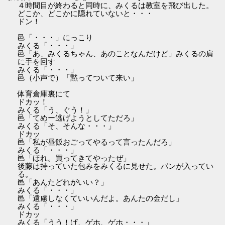
４時間目が終わると同時に、みくるは教室を飛び出した。
どこか、どこかに隠れていないと・・・
ドン！
邑「・・・」にっこり
みくる「・・・」
邑「あ、みくるちゃん、あのことなんだけど」みくるの肩
に手を回す
みくる「・・・」
邑（小声で）「黙ってついて来い」
体育倉庫裏にて
ドカッ！
みくる「う、ぐう！」
邑「てめー逃げようとしてただろ」
みくる「そ、そんな・・・」
ドカッ
邑「私が昼飯おごってやるって言ったんだろ」
みくる「・・・」
邑「ほれ。買ってきてやったぜ」
後藤は持っていた包みをみくるに見せた。パンが入ってい
る。
邑「あんたどれがいい？」
みくる「・・・」
邑「遠慮しなくていいんだよ。あんたの金だし」
みくる「・・・」
ドカッ
みくる「うう！げ、ゲホ、ゲホ・・・」