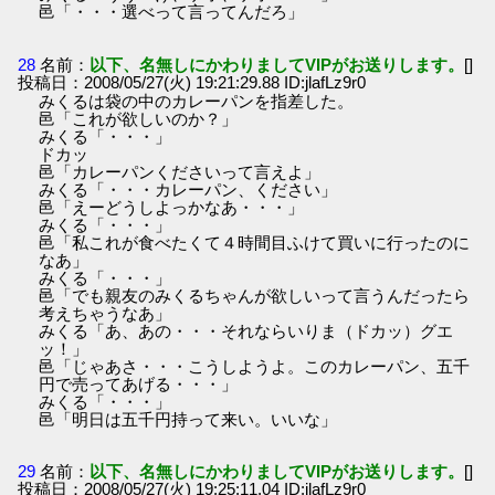
邑「・・・選べって言ってんだろ」
28
名前：
以下、名無しにかわりましてVIPがお送りします。
[]
投稿日：2008/05/27(火) 19:21:29.88 ID:jlafLz9r0
みくるは袋の中のカレーパンを指差した。
邑「これが欲しいのか？」
みくる「・・・」
ドカッ
邑「カレーパンくださいって言えよ」
みくる「・・・カレーパン、ください」
邑「えーどうしよっかなあ・・・」
みくる「・・・」
邑「私これが食べたくて４時間目ふけて買いに行ったのに
なあ」
みくる「・・・」
邑「でも親友のみくるちゃんが欲しいって言うんだったら
考えちゃうなあ」
みくる「あ、あの・・・それならいりま（ドカッ）グエ
ッ！」
邑「じゃあさ・・・こうしようよ。このカレーパン、五千
円で売ってあげる・・・」
みくる「・・・」
邑「明日は五千円持って来い。いいな」
29
名前：
以下、名無しにかわりましてVIPがお送りします。
[]
投稿日：2008/05/27(火) 19:25:11.04 ID:jlafLz9r0