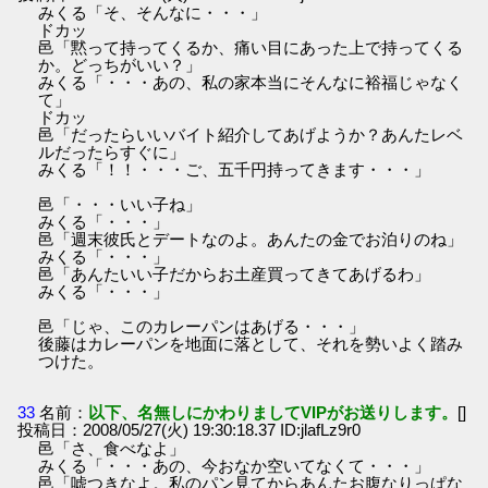
みくる「そ、そんなに・・・」
ドカッ
邑「黙って持ってくるか、痛い目にあった上で持ってくる
か。どっちがいい？」
みくる「・・・あの、私の家本当にそんなに裕福じゃなく
て」
ドカッ
邑「だったらいいバイト紹介してあげようか？あんたレベ
ルだったらすぐに」
みくる「！！・・・ご、五千円持ってきます・・・」
邑「・・・いい子ね」
みくる「・・・」
邑「週末彼氏とデートなのよ。あんたの金でお泊りのね」
みくる「・・・」
邑「あんたいい子だからお土産買ってきてあげるわ」
みくる「・・・」
邑「じゃ、このカレーパンはあげる・・・」
後藤はカレーパンを地面に落として、それを勢いよく踏み
つけた。
33
名前：
以下、名無しにかわりましてVIPがお送りします。
[]
投稿日：2008/05/27(火) 19:30:18.37 ID:jlafLz9r0
邑「さ、食べなよ」
みくる「・・・あの、今おなか空いてなくて・・・」
邑「嘘つきなよ。私のパン見てからあんたお腹なりっぱな